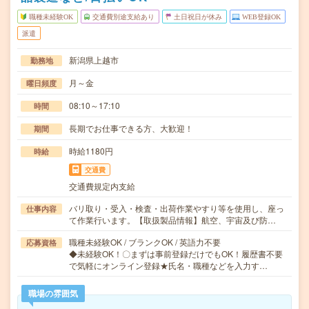
職種未経験OK
交通費別途支給あり
土日祝日が休み
WEB登録OK
派遣
新潟県上越市
勤務地
月～金
曜日頻度
08:10～17:10
時間
長期でお仕事できる方、大歓迎！
期間
時給1180円
時給
交通費
交通費規定内支給
バリ取り・受入・検査・出荷作業やすり等を使用し、座っ
仕事内容
て作業行います。【取扱製品情報】航空、宇宙及び防…
職種未経験OK / ブランクOK / 英語力不要
応募資格
◆未経験OK！〇まずは事前登録だけでもOK！履歴書不要
で気軽にオンライン登録★氏名・職種などを入力す…
職場の雰囲気