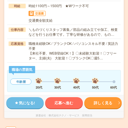
時給1100円～1500円 ★Wワーク不可
時給
交通費
交通費全額支給
＼ものづくりスタッフ募集／部品の組み立てや加工、検査
仕事内容
などを行うお仕事です。丁寧な研修があるので、もの…
職種未経験OK / ブランクOK / パソコンスキル不要 / 英語力
応募資格
不要
【来社不要、WEB登録OK！】〇未経験大歓迎！〇フリー
ター、主婦(夫) 大歓迎！〇ブランクOK〇週5…
職場の雰囲気
年齢層
20代
30代
40代
50代
60代
気になる!
応募へ進む
詳しく見る
派遣会社
株式会社テクノ・サービス 採用担当