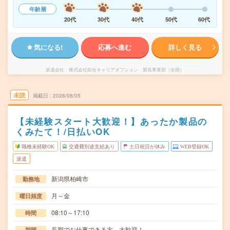
年齢層
20代
30代
40代
50代
60代
気になる!
応募へ進む
詳しく見る
派遣会社
株式会社綜合キャリアオプション 製造事業部（全国）
未読
掲載日
2026/08/05
【未経験スタート大歓迎！】あったか製品の
くみたて！/日払いOK
職種未経験OK
交通費別途支給あり
土日祝日が休み
WEB登録OK
派遣
新潟県柏崎市
勤務地
月～金
曜日頻度
08:10～17:10
時間
長期でお仕事できる方、大歓迎！
期間