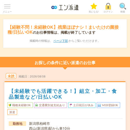
メニュー
気になる!
ログイン
検索
【経験不問！未経験OK】残業ほぼナシ！まいたけの菌接
種/日払いOK
のお仕事情報は、掲載が終了しています
掲載時の情報は、
ページ下部
からご覧いただけます。
お探しの条件に近い派遣のお仕事
未読
掲載日
2026/08/08
【未経験でも活躍できる！】組立・加工・食
品製造など/日払いOK
職種未経験OK
交通費別途支給あり
土日祝日が休み
WEB登録OK
派遣
新潟県柏崎市
勤務地
西山(新潟県)駅から車10分