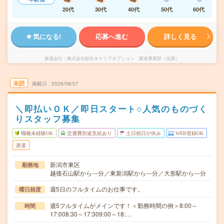
20代
30代
40代
50代
60代
気になる!
応募へ進む
詳しく見る
派遣会社
株式会社綜合キャリアオプション 製造事業部（全国）
未読
掲載日
2026/08/07
＼即払いＯＫ／即日スタート○人気のものづく
りスタッフ募集
職種未経験OK
交通費別途支給あり
土日祝日が休み
WEB登録OK
派遣
新潟市東区
勤務地
越後石山駅から---分／東新潟駅から---分／大形駅から---分
週5日のフルタイムのお仕事です。
曜日頻度
週5フルタイムがメインです！＜勤務時間の例＞8:00～
時間
17:008:30～17:309:00～18:…