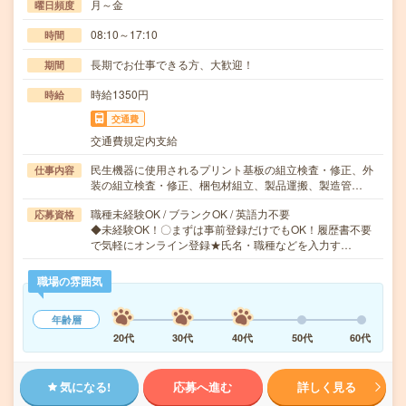
月～金
曜日頻度
08:10～17:10
時間
長期でお仕事できる方、大歓迎！
期間
時給1350円
時給
交通費
交通費規定内支給
民生機器に使用されるプリント基板の組立検査・修正、外
仕事内容
装の組立検査・修正、梱包材組立、製品運搬、製造管…
職種未経験OK / ブランクOK / 英語力不要
応募資格
◆未経験OK！〇まずは事前登録だけでもOK！履歴書不要
で気軽にオンライン登録★氏名・職種などを入力す…
職場の雰囲気
年齢層
20代
30代
40代
50代
60代
気になる!
応募へ進む
詳しく見る