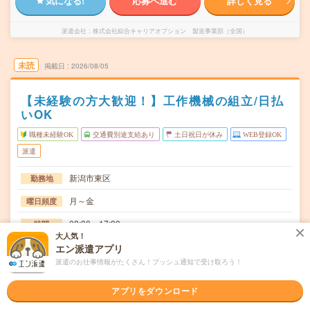
気になる!
応募へ進む
詳しく見る
派遣会社
株式会社綜合キャリアオプション 製造事業部（全国）
未読
掲載日
2026/08/05
【未経験の方大歓迎！】工作機械の組立/日払
いOK
職種未経験OK
交通費別途支給あり
土日祝日が休み
WEB登録OK
派遣
新潟市東区
勤務地
月～金
曜日頻度
08:30～17:30
時間
大人気！
長期でお仕事できる方、大歓迎！
期間
エン派遣アプリ
派遣のお仕事情報がたくさん！プッシュ通知で受け取ろう！
時給1200円
時給
交通費
アプリをダウンロード
交通費規定内支給