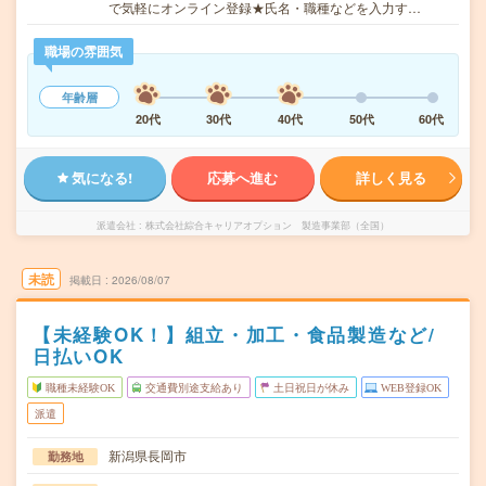
で気軽にオンライン登録★氏名・職種などを入力す…
職場の雰囲気
年齢層
20代
30代
40代
50代
60代
気になる!
応募へ進む
詳しく見る
派遣会社
株式会社綜合キャリアオプション 製造事業部（全国）
未読
掲載日
2026/08/07
【未経験OK！】組立・加工・食品製造など/
日払いOK
職種未経験OK
交通費別途支給あり
土日祝日が休み
WEB登録OK
派遣
新潟県長岡市
勤務地