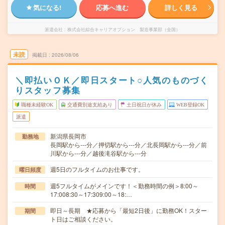
気になる!
応募へ進む
詳しく見る
派遣会社
株式会社綜合キャリアオプション 製造事業部（全国）
未読
掲載日
2026/08/06
＼即払いＯＫ／即日スタート○人気のものづく
りスタッフ募集
職種未経験OK
交通費別途支給あり
土日祝日が休み
WEB登録OK
派遣
新潟県長岡市
勤務地
長岡駅から---分／押切駅から---分／北長岡駅から---分／前
川駅から---分／越後滝谷駅から---分
週5日のフルタイムのお仕事です。
曜日頻度
週5フルタイムがメインです！＜勤務時間の例＞8:00～
時間
17:008:30～17:309:00～18:…
即日～長期 ★応募から「最短2日後」に勤務OK！スター
期間
ト日はご相談ください。