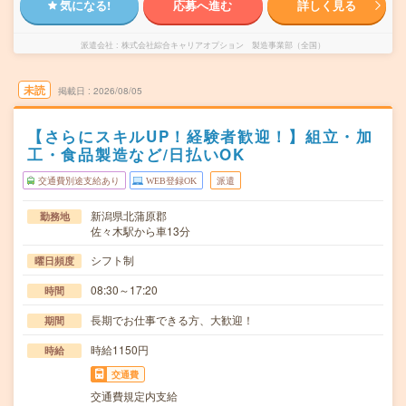
気になる!
応募へ進む
詳しく見る
派遣会社
株式会社綜合キャリアオプション 製造事業部（全国）
未読
掲載日
2026/08/05
【さらにスキルUP！経験者歓迎！】組立・加
工・食品製造など/日払いOK
交通費別途支給あり
WEB登録OK
派遣
新潟県北蒲原郡
勤務地
佐々木駅から車13分
シフト制
曜日頻度
08:30～17:20
時間
長期でお仕事できる方、大歓迎！
期間
時給1150円
時給
交通費
交通費規定内支給