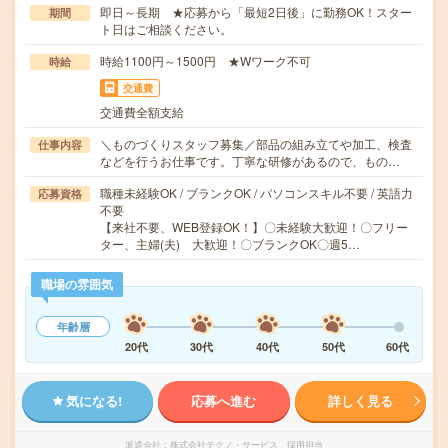
即日～長期 ★応募から「最短2日後」に勤務OK！スター
期間
ト日はご相談ください。
時給1100円～1500円 ★Wワーク不可
時給
交通費
交通費全額支給
＼ものづくりスタッフ募集／部品の組み立てや加工、検査
仕事内容
などを行うお仕事です。丁寧な研修があるので、もの…
職種未経験OK / ブランクOK / パソコンスキル不要 / 英語力
応募資格
不要
【来社不要、WEB登録OK！】〇未経験大歓迎！〇フリー
ター、主婦(夫) 大歓迎！〇ブランクOK〇週5…
職場の雰囲気
年齢層
20代
30代
40代
50代
60代
気になる!
応募へ進む
詳しく見る
派遣会社
株式会社テクノ・サービス 採用担当