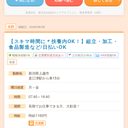
派遣会社
株式会社綜合キャリアオプション 製造事業部（全国）
未読
掲載日
2026/08/08
【スキマ時間に＊扶養内OK！】組立・加工・
食品製造など/日払いOK
職種未経験OK
交通費別途支給あり
土日祝日が休み
WEB登録OK
派遣
新潟県上越市
勤務地
直江津駅から車15分
月～金
曜日頻度
07:40～16:40
時間
長期でお仕事できる方、大歓迎！
期間
時給1160円
時給
交通費