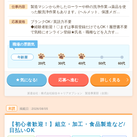
製造マシンから外したローラーや枠の洗浄作業→薬品を使
仕事内容
った酸洗浄作業もあります。(ヘルメット、保護メガ…
ブランクOK / 英語力不要
応募資格
◆経験者歓迎！〇まずは事前登録だけでもOK！履歴書不要
で気軽にオンライン登録★氏名・職種などを入力す…
職場の雰囲気
年齢層
20代
30代
40代
50代
60代
気になる!
応募へ進む
詳しく見る
派遣会社
株式会社綜合キャリアオプション 製造事業部（全国）
未読
掲載日
2026/08/05
【初心者歓迎！】組立・加工・食品製造など/
日払いOK