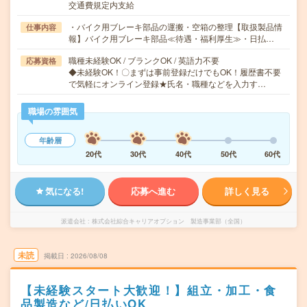
交通費規定内支給
・バイク用ブレーキ部品の運搬・空箱の整理【取扱製品情
仕事内容
報】バイク用ブレーキ部品≪待遇・福利厚生≫・日払…
職種未経験OK / ブランクOK / 英語力不要
応募資格
◆未経験OK！〇まずは事前登録だけでもOK！履歴書不要
で気軽にオンライン登録★氏名・職種などを入力す…
職場の雰囲気
年齢層
20代
30代
40代
50代
60代
気になる!
応募へ進む
詳しく見る
派遣会社
株式会社綜合キャリアオプション 製造事業部（全国）
未読
掲載日
2026/08/08
【未経験スタート大歓迎！】組立・加工・食
品製造など/日払いOK