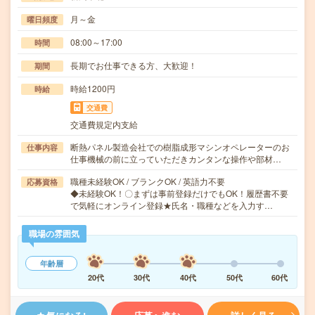
月～金
曜日頻度
08:00～17:00
時間
長期でお仕事できる方、大歓迎！
期間
時給1200円
時給
交通費
交通費規定内支給
断熱パネル製造会社での樹脂成形マシンオペレーターのお
仕事内容
仕事機械の前に立っていただきカンタンな操作や部材…
職種未経験OK / ブランクOK / 英語力不要
応募資格
◆未経験OK！〇まずは事前登録だけでもOK！履歴書不要
で気軽にオンライン登録★氏名・職種などを入力す…
職場の雰囲気
年齢層
20代
30代
40代
50代
60代