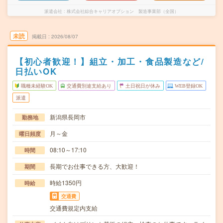
派遣会社
株式会社綜合キャリアオプション 製造事業部（全国）
未読
掲載日
2026/08/07
【初心者歓迎！】組立・加工・食品製造など/
日払いOK
職種未経験OK
交通費別途支給あり
土日祝日が休み
WEB登録OK
派遣
新潟県長岡市
勤務地
月～金
曜日頻度
08:10～17:10
時間
長期でお仕事できる方、大歓迎！
期間
時給1350円
時給
交通費
交通費規定内支給