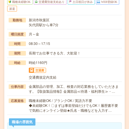
職種未経験OK
交通費別途支給あり
土日祝日が休み
WEB登録OK
派遣
新潟市秋葉区
勤務地
矢代田駅から車7分
月～金
曜日頻度
08:30～17:15
時間
長期でお仕事できる方、大歓迎！
期間
時給1160円
時給
交通費
交通費規定内支給
金属部品の管理、加工、検査の対応業務をしていただきま
仕事内容
す。【取扱製品情報】金属部品≪待遇・福利厚生≫・…
職種未経験OK / ブランクOK / 英語力不要
応募資格
◆未経験OK！〇まずは事前登録だけでもOK！履歴書不要
で気軽にオンライン登録★氏名・職種などを入力す…
職場の雰囲気