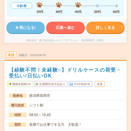
年齢層
20代
30代
40代
50代
60代
気になる!
応募へ進む
詳しく見る
派遣会社
株式会社綜合キャリアオプション 製造事業部（全国）
未読
掲載日
2026/08/08
【経験不問！未経験○】ドリルケースの荷受・
受払い/日払いOK
職種未経験OK
交通費別途支給あり
WEB登録OK
派遣
新潟県長岡市
勤務地
シフト制
曜日頻度
08:00～16:45
時間
長期でお仕事できる方、大歓迎！
期間