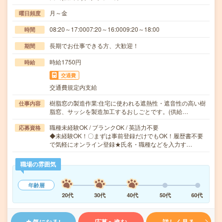
月～金
曜日頻度
08:20～17:0007:20～16:0009:20～18:00
時間
長期でお仕事できる方、大歓迎！
期間
時給1750円
時給
交通費
交通費規定内支給
樹脂窓の製造作業:住宅に使われる遮熱性・遮音性の高い樹
仕事内容
脂窓、サッシを製造加工するおしごとです。(供給…
職種未経験OK / ブランクOK / 英語力不要
応募資格
◆未経験OK！〇まずは事前登録だけでもOK！履歴書不要
で気軽にオンライン登録★氏名・職種などを入力す…
職場の雰囲気
年齢層
20代
30代
40代
50代
60代
気になる!
応募へ進む
詳しく見る