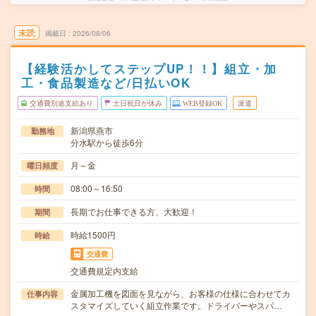
未読
掲載日
2026/08/06
【経験活かしてステップUP！！】組立・加
工・食品製造など/日払いOK
交通費別途支給あり
土日祝日が休み
WEB登録OK
派遣
新潟県燕市
勤務地
分水駅から徒歩6分
月～金
曜日頻度
08:00～16:50
時間
長期でお仕事できる方、大歓迎！
期間
時給1500円
時給
交通費
交通費規定内支給
金属加工機を図面を見ながら、お客様の仕様に合わせてカ
仕事内容
スタマイズしていく組立作業です。ドライバーやスパ…