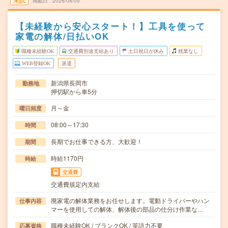
未読
掲載日
2026/08/05
【未経験から安心スタート！】工具を使って
家電の解体/日払いOK
職種未経験OK
交通費別途支給あり
土日祝日が休み
残業なし
WEB登録OK
派遣
新潟県長岡市
勤務地
押切駅から車5分
月～金
曜日頻度
08:00～17:30
時間
長期でお仕事できる方、大歓迎！
期間
時給1170円
時給
交通費
交通費規定内支給
廃家電の解体業務をお任せします。電動ドライバーやハン
仕事内容
マーを使用しての解体、解体後の部品の仕分け作業な…
職種未経験OK / ブランクOK / 英語力不要
応募資格