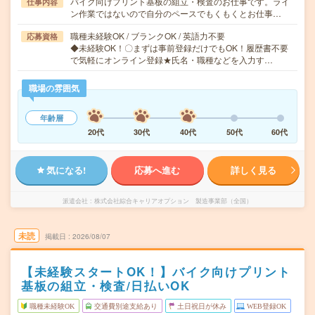
バイク向けプリント基板の組立・検査のお仕事です。ライ
仕事内容
ン作業ではないので自分のペースでもくもくとお仕事…
職種未経験OK / ブランクOK / 英語力不要
応募資格
◆未経験OK！〇まずは事前登録だけでもOK！履歴書不要
で気軽にオンライン登録★氏名・職種などを入力す…
職場の雰囲気
年齢層
20代
30代
40代
50代
60代
気になる!
応募へ進む
詳しく見る
派遣会社
株式会社綜合キャリアオプション 製造事業部（全国）
未読
掲載日
2026/08/07
【未経験スタートOK！】バイク向けプリント
基板の組立・検査/日払いOK
職種未経験OK
交通費別途支給あり
土日祝日が休み
WEB登録OK