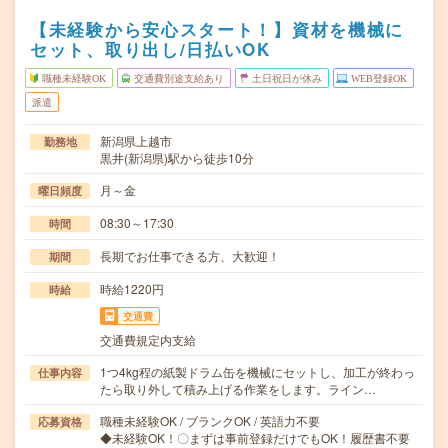
【未経験から安心スタート！】資材を機械に
セット、取り出し/日払いOK
職種未経験OK
交通費別途支給あり
土日祝日が休み
WEB登録OK
派遣
新潟県上越市
勤務地
黒井(新潟県)駅から徒歩10分
月～金
曜日頻度
08:30～17:30
時間
長期でお仕事できる方、大歓迎！
期間
時給1220円
時給
交通費
交通費規定内支給
1つ4kg程の紙製ドラム缶を機械にセットし、加工が終わっ
仕事内容
たら取り外して積み上げる作業をします。ライン…
職種未経験OK / ブランクOK / 英語力不要
応募資格
◆未経験OK！〇まずは事前登録だけでもOK！履歴書不要