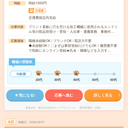
時給1300円
時給
交通費
交通費規定内支給
プリント基板に穴を空ける加工機械に使用されるエンドミ
仕事内容
ル等の部品荷受け・受領・入出庫・運搬業務、事務作…
職種未経験OK / ブランクOK / 英語力不要
応募資格
◆未経験OK！〇まずは事前登録だけでもOK！履歴書不要
で気軽にオンライン登録★氏名・職種などを入力す…
職場の雰囲気
年齢層
20代
30代
40代
50代
60代
気になる!
応募へ進む
詳しく見る
派遣会社
株式会社綜合キャリアオプション 製造事業部（全国）
未読
掲載日
2026/08/07