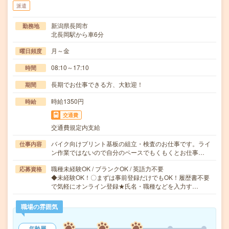
派遣
新潟県長岡市
勤務地
北長岡駅から車6分
月～金
曜日頻度
08:10～17:10
時間
長期でお仕事できる方、大歓迎！
期間
時給1350円
時給
交通費
交通費規定内支給
バイク向けプリント基板の組立・検査のお仕事です。ライ
仕事内容
ン作業ではないので自分のペースでもくもくとお仕事…
職種未経験OK / ブランクOK / 英語力不要
応募資格
◆未経験OK！〇まずは事前登録だけでもOK！履歴書不要
で気軽にオンライン登録★氏名・職種などを入力す…
職場の雰囲気
年齢層