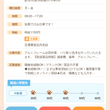
月～金
曜日頻度
08:20～17:20
時間
短期でのお仕事です！
期間
時給1150円
時給
交通費
交通費規定内支給
アルミフレーム出荷作業、バリ取り洗浄を行っていただき
仕事内容
ます。【取扱製品情報】減速機、歯車、アルミフレー…
職種未経験OK / ブランクOK / 英語力不要
応募資格
◆未経験OK！〇まずは事前登録だけでもOK！履歴書不要
で気軽にオンライン登録★氏名・職種などを入力す…
職場の雰囲気
年齢層
20代
30代
40代
50代
60代