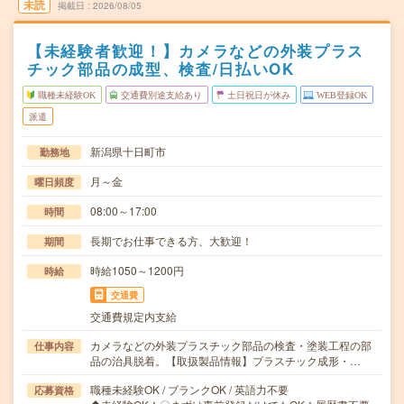
未読
掲載日
2026/08/05
【未経験者歓迎！】カメラなどの外装プラス
チック部品の成型、検査/日払いOK
職種未経験OK
交通費別途支給あり
土日祝日が休み
WEB登録OK
派遣
新潟県十日町市
勤務地
月～金
曜日頻度
08:00～17:00
時間
長期でお仕事できる方、大歓迎！
期間
時給1050～1200円
時給
交通費
交通費規定内支給
カメラなどの外装プラスチック部品の検査・塗装工程の部
仕事内容
品の治具脱着。【取扱製品情報】プラスチック成形・…
職種未経験OK / ブランクOK / 英語力不要
応募資格