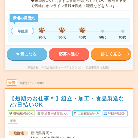
◆未経験OK！〇まずは事前登録だけでもOK！履歴書不要
で気軽にオンライン登録★氏名・職種などを入力す…
職場の雰囲気
年齢層
20代
30代
40代
50代
60代
気になる!
応募へ進む
詳しく見る
派遣会社
株式会社綜合キャリアオプション 製造事業部（全国）
未読
掲載日
2026/08/05
【短期のお仕事＊】組立・加工・食品製造な
ど/日払いOK
職種未経験OK
交通費別途支給あり
土日祝日が休み
WEB登録OK
派遣
新潟県長岡市
勤務地
妙法寺(新潟県)駅から車5分