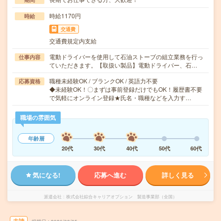
時給1170円
時給
交通費
交通費規定内支給
電動ドライバーを使用して石油ストーブの組立業務を行っ
仕事内容
ていただきます。【取扱い製品】電動ドライバー、石…
職種未経験OK / ブランクOK / 英語力不要
応募資格
◆未経験OK！〇まずは事前登録だけでもOK！履歴書不要
で気軽にオンライン登録★氏名・職種などを入力す…
職場の雰囲気
年齢層
20代
30代
40代
50代
60代
気になる!
応募へ進む
詳しく見る
派遣会社
株式会社綜合キャリアオプション 製造事業部（全国）