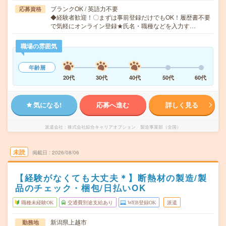
ブランクOK / 英語力不要
応募資格
◆経験者歓迎！〇まずは事前登録だけでもOK！履歴書不要
で気軽にオンライン登録★氏名・職種などを入力す…
職場の雰囲気
年齢層
20代
30代
40代
50代
60代
気になる!
応募へ進む
詳しく見る
派遣会社
株式会社綜合キャリアオプション 製造事業部（全国）
未読
掲載日
2026/08/06
【経験がなくても大丈夫＊】断熱材の製造/製
品のチェック・梱包/日払いOK
職種未経験OK
交通費別途支給あり
WEB登録OK
派遣
新潟県上越市
勤務地