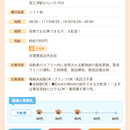
直江津駅からバス10分
シフト制
曜日頻度
08:30～17:1508:25～16:3016:25～00:30
時間
長期でお仕事できる方、大歓迎！
期間
時給1500円
時給
交通費
交通費規定内支給
自動車のマフラー内に使用される断熱材の製造業務。製造
仕事内容
ラインの運転、工程検査、製品梱包、製造設備点検、…
職種未経験OK / ブランクOK / 英語力不要
応募資格
◆未経験OK！◆ExcelやWordの操作できる方歓迎！〇まず
は事前登録だけでもOK！履歴書不要で気…
職場の雰囲気
年齢層
20代
30代
40代
50代
60代