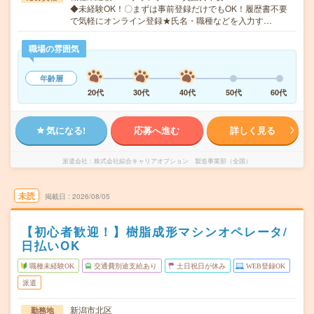
◆未経験OK！〇まずは事前登録だけでもOK！履歴書不要
で気軽にオンライン登録★氏名・職種などを入力す…
職場の雰囲気
年齢層
20代
30代
40代
50代
60代
気になる!
応募へ進む
詳しく見る
派遣会社
株式会社綜合キャリアオプション 製造事業部（全国）
未読
掲載日
2026/08/05
【初心者歓迎！】樹脂成形マシンオペレータ/
日払いOK
職種未経験OK
交通費別途支給あり
土日祝日が休み
WEB登録OK
派遣
新潟市北区
勤務地