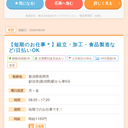
気になる!
応募へ進む
詳しく見る
派遣会社
株式会社綜合キャリアオプション 製造事業部（全国）
未読
掲載日
2026/08/05
【短期のお仕事＊】組立・加工・食品製造な
ど/日払いOK
職種未経験OK
交通費別途支給あり
土日祝日が休み
WEB登録OK
派遣
新潟県長岡市
勤務地
妙法寺(新潟県)駅から車5分
月～金
曜日頻度
08:20～17:20
時間
短期でのお仕事です！
期間
時給1150円
時給
交通費