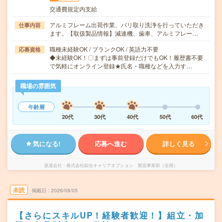
交通費規定内支給
アルミフレーム出荷作業、バリ取り洗浄を行っていただき
仕事内容
ます。【取扱製品情報】減速機、歯車、アルミフレー…
職種未経験OK / ブランクOK / 英語力不要
応募資格
◆未経験OK！〇まずは事前登録だけでもOK！履歴書不要
で気軽にオンライン登録★氏名・職種などを入力す…
職場の雰囲気
年齢層
20代
30代
40代
50代
60代
気になる!
応募へ進む
詳しく見る
派遣会社
株式会社綜合キャリアオプション 製造事業部（全国）
未読
掲載日
2026/08/05
【さらにスキルUP！経験者歓迎！】組立・加