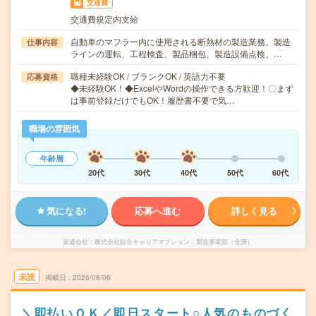
交通費
交通費規定内支給
自動車のマフラー内に使用される断熱材の製造業務。製造
仕事内容
ラインの運転、工程検査、製品梱包、製造設備点検、…
職種未経験OK / ブランクOK / 英語力不要
応募資格
◆未経験OK！◆ExcelやWordの操作できる方歓迎！〇まず
は事前登録だけでもOK！履歴書不要で気…
職場の雰囲気
年齢層
20代
30代
40代
50代
60代
気になる!
応募へ進む
詳しく見る
派遣会社
株式会社綜合キャリアオプション 製造事業部（全国）
未読
掲載日
2026/08/06
＼即払いＯＫ／即日スタート○人気のものづく