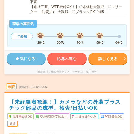
不要
【来社不要、WEB登録OK！】〇未経験大歓迎！〇フリー
ター、主婦(夫) 大歓迎！〇ブランクOK〇週5…
職場の雰囲気
年齢層
20代
30代
40代
50代
60代
気になる!
応募へ進む
詳しく見る
派遣会社
株式会社テクノ・サービス 採用担当
未読
掲載日
2026/08/05
【未経験者歓迎！】カメラなどの外装プラス
チック部品の成型、検査/日払いOK
職種未経験OK
交通費別途支給あり
土日祝日が休み
WEB登録OK
派遣