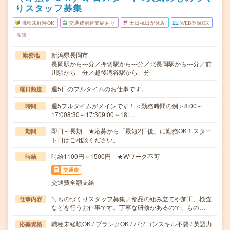
りスタッフ募集
職種未経験OK
交通費別途支給あり
土日祝日が休み
WEB登録OK
派遣
新潟県長岡市
勤務地
長岡駅から---分／押切駅から---分／北長岡駅から---分／前
川駅から---分／越後滝谷駅から---分
週5日のフルタイムのお仕事です。
曜日頻度
週5フルタイムがメインです！＜勤務時間の例＞8:00～
時間
17:008:30～17:309:00～18:…
即日～長期 ★応募から「最短2日後」に勤務OK！スター
期間
ト日はご相談ください。
時給1100円～1500円 ★Wワーク不可
時給
交通費
交通費全額支給
＼ものづくりスタッフ募集／部品の組み立てや加工、検査
仕事内容
などを行うお仕事です。丁寧な研修があるので、もの…
職種未経験OK / ブランクOK / パソコンスキル不要 / 英語力
応募資格