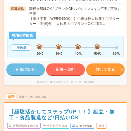
職種未経験OK / ブランクOK / パソコンスキル不要 / 英語力
応募資格
不要
【来社不要、WEB登録OK！】〇未経験大歓迎！〇フリー
ター、主婦(夫) 大歓迎！〇ブランクOK〇週5…
職場の雰囲気
年齢層
20代
30代
40代
50代
60代
気になる!
応募へ進む
詳しく見る
派遣会社
株式会社テクノ・サービス 採用担当
未読
掲載日
2026/08/06
【経験活かしてステップUP！！】組立・加
工・食品製造など/日払いOK
交通費別途支給あり
土日祝日が休み
WEB登録OK
派遣