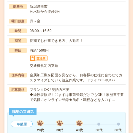
新潟県燕市
勤務地
分水駅から徒歩6分
月～金
曜日頻度
08:00～16:50
時間
長期でお仕事できる方、大歓迎！
期間
時給1500円
時給
交通費
交通費規定内支給
金属加工機を図面を見ながら、お客様の仕様に合わせてカ
仕事内容
スタマイズしていく組立作業です。ドライバーやスパ…
ブランクOK / 英語力不要
応募資格
◆経験者歓迎！〇まずは事前登録だけでもOK！履歴書不要
で気軽にオンライン登録★氏名・職種などを入力す…
職場の雰囲気
年齢層
20代
30代
40代
50代
60代