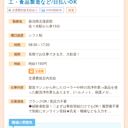
工・食品製造など/日払いOK
交通費別途支給あり
WEB登録OK
派遣
新潟県北蒲原郡
勤務地
佐々木駅から車13分
シフト制
曜日頻度
08:30～17:20
時間
長期でお仕事できる方、大歓迎！
期間
時給1150円
時給
交通費
交通費規定内支給
製造マシンから外したローラーや枠の洗浄作業→薬品を使
仕事内容
った酸洗浄作業もあります。(ヘルメット、保護メガ…
ブランクOK / 英語力不要
応募資格
◆経験者歓迎！〇まずは事前登録だけでもOK！履歴書不要
で気軽にオンライン登録★氏名・職種などを入力す…
職場の雰囲気