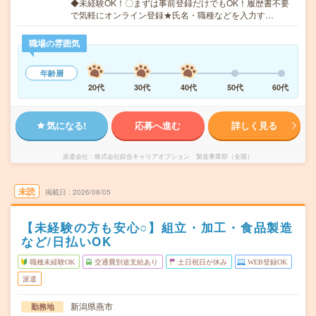
◆未経験OK！〇まずは事前登録だけでもOK！履歴書不要
で気軽にオンライン登録★氏名・職種などを入力す…
職場の雰囲気
年齢層
20代
30代
40代
50代
60代
気になる!
応募へ進む
詳しく見る
派遣会社
株式会社綜合キャリアオプション 製造事業部（全国）
未読
掲載日
2026/08/05
【未経験の方も安心○】組立・加工・食品製造
など/日払いOK
職種未経験OK
交通費別途支給あり
土日祝日が休み
WEB登録OK
派遣
新潟県燕市
勤務地