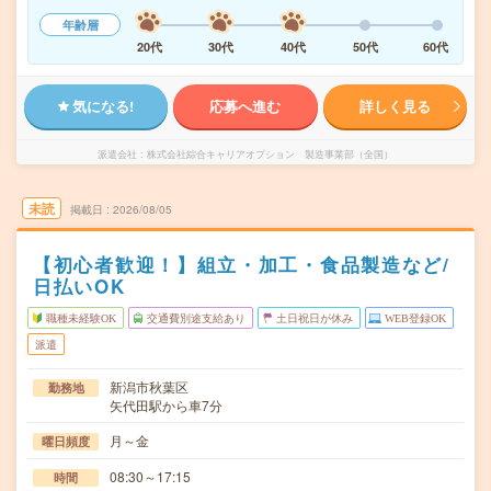
年齢層
20代
30代
40代
50代
60代
気になる!
応募へ進む
詳しく見る
派遣会社
株式会社綜合キャリアオプション 製造事業部（全国）
未読
掲載日
2026/08/05
【初心者歓迎！】組立・加工・食品製造など/
日払いOK
職種未経験OK
交通費別途支給あり
土日祝日が休み
WEB登録OK
派遣
新潟市秋葉区
勤務地
矢代田駅から車7分
月～金
曜日頻度
08:30～17:15
時間