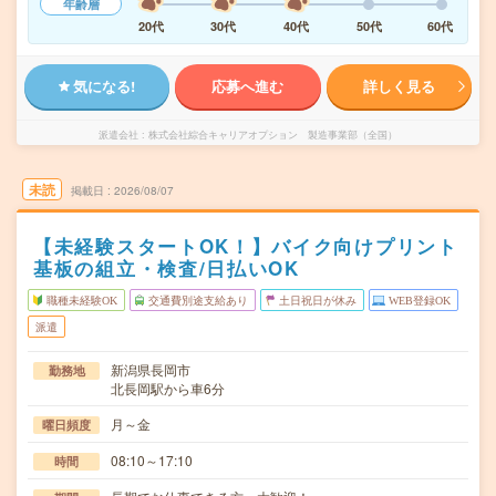
年齢層
20代
30代
40代
50代
60代
気になる!
応募へ進む
詳しく見る
派遣会社
株式会社綜合キャリアオプション 製造事業部（全国）
未読
掲載日
2026/08/07
【未経験スタートOK！】バイク向けプリント
基板の組立・検査/日払いOK
職種未経験OK
交通費別途支給あり
土日祝日が休み
WEB登録OK
派遣
新潟県長岡市
勤務地
北長岡駅から車6分
月～金
曜日頻度
08:10～17:10
時間