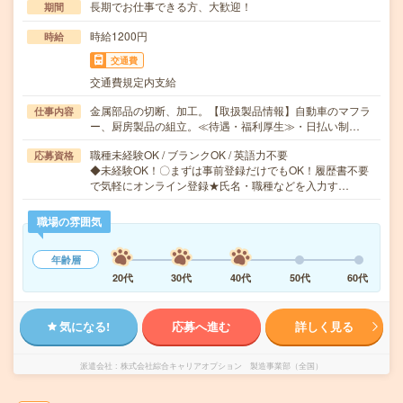
長期でお仕事できる方、大歓迎！
期間
時給1200円
時給
交通費
交通費規定内支給
金属部品の切断、加工。【取扱製品情報】自動車のマフラ
仕事内容
ー、厨房製品の組立。≪待遇・福利厚生≫・日払い制…
職種未経験OK / ブランクOK / 英語力不要
応募資格
◆未経験OK！〇まずは事前登録だけでもOK！履歴書不要
で気軽にオンライン登録★氏名・職種などを入力す…
職場の雰囲気
年齢層
20代
30代
40代
50代
60代
気になる!
応募へ進む
詳しく見る
派遣会社
株式会社綜合キャリアオプション 製造事業部（全国）