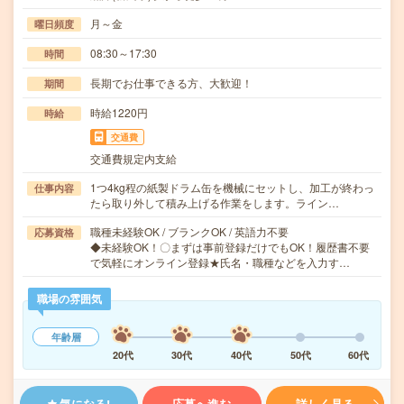
月～金
曜日頻度
08:30～17:30
時間
長期でお仕事できる方、大歓迎！
期間
時給1220円
時給
交通費
交通費規定内支給
1つ4kg程の紙製ドラム缶を機械にセットし、加工が終わっ
仕事内容
たら取り外して積み上げる作業をします。ライン…
職種未経験OK / ブランクOK / 英語力不要
応募資格
◆未経験OK！〇まずは事前登録だけでもOK！履歴書不要
で気軽にオンライン登録★氏名・職種などを入力す…
職場の雰囲気
年齢層
20代
30代
40代
50代
60代
気になる!
応募へ進む
詳しく見る