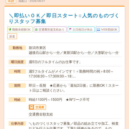
未読
掲載日
2026/08/07
＼即払いＯＫ／即日スタート○人気のものづく
りスタッフ募集
職種未経験OK
交通費別途支給あり
土日祝日が休み
WEB登録OK
派遣
新潟市東区
勤務地
越後石山駅から---分／東新潟駅から---分／大形駅から---分
週5日のフルタイムのお仕事です。
曜日頻度
週5フルタイムがメインです！＜勤務時間の例＞8:00～
時間
17:008:30～17:309:00～18:…
即日～長期 ★応募から「最短2日後」に勤務OK！スター
期間
ト日はご相談ください。
時給1100円～1500円 ★Wワーク不可
時給
交通費
交通費全額支給
＼ものづくりスタッフ募集／部品の組み立てや加工、検査
仕事内容
などを行うお仕事です。丁寧な研修があるので、もの…