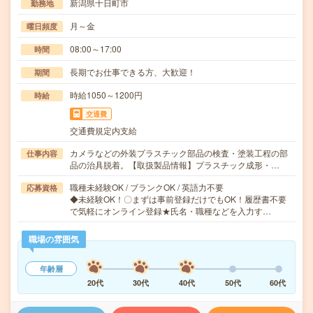
新潟県十日町市
勤務地
月～金
曜日頻度
08:00～17:00
時間
長期でお仕事できる方、大歓迎！
期間
時給1050～1200円
時給
交通費
交通費規定内支給
カメラなどの外装プラスチック部品の検査・塗装工程の部
仕事内容
品の治具脱着。【取扱製品情報】プラスチック成形・…
職種未経験OK / ブランクOK / 英語力不要
応募資格
◆未経験OK！〇まずは事前登録だけでもOK！履歴書不要
で気軽にオンライン登録★氏名・職種などを入力す…
職場の雰囲気
年齢層
20代
30代
40代
50代
60代