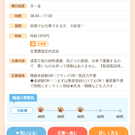
月～金
曜日頻度
08:45～17:30
時間
長期でお仕事できる方、大歓迎！
期間
時給1200円
時給
交通費
交通費規定内支給
成形工程の材料運搬、段どりの業務。台車で運搬するの
仕事内容
で、重いものを持って移動はありません。【取扱製品情…
職種未経験OK / ブランクOK / 英語力不要
応募資格
◆未経験OK！〇まずは事前登録だけでもOK！履歴書不要
で気軽にオンライン登録★氏名・職種などを入力す…
職場の雰囲気
年齢層
20代
30代
40代
50代
60代
気になる!
応募へ進む
詳しく見る