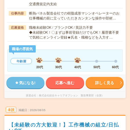
交通費規定内支給
断熱パネル製造会社での樹脂成形マシンオペレーターのお
仕事内容
仕事機械の前に立っていただきカンタンな操作や部材…
職種未経験OK / ブランクOK / 英語力不要
応募資格
◆未経験OK！〇まずは事前登録だけでもOK！履歴書不要
で気軽にオンライン登録★氏名・職種などを入力す…
職場の雰囲気
年齢層
20代
30代
40代
50代
60代
気になる!
応募へ進む
詳しく見る
派遣会社
株式会社綜合キャリアオプション 製造事業部（全国）
未読
掲載日
2026/08/05
【未経験の方大歓迎！】工作機械の組立/日払