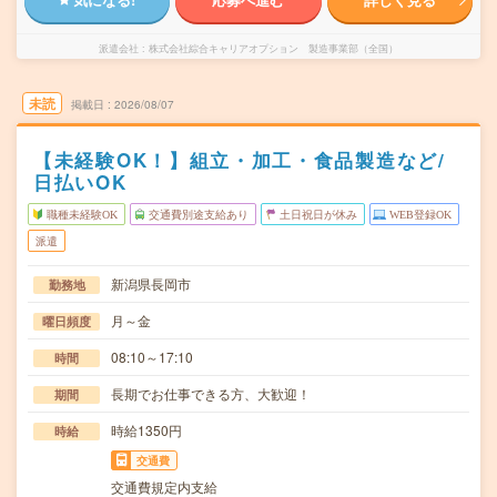
派遣会社
株式会社綜合キャリアオプション 製造事業部（全国）
未読
掲載日
2026/08/07
【未経験OK！】組立・加工・食品製造など/
日払いOK
職種未経験OK
交通費別途支給あり
土日祝日が休み
WEB登録OK
派遣
新潟県長岡市
勤務地
月～金
曜日頻度
08:10～17:10
時間
長期でお仕事できる方、大歓迎！
期間
時給1350円
時給
交通費
交通費規定内支給