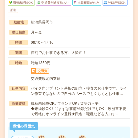
職種未経験OK
交通費別途支給あり
土日祝日が休み
WEB登録OK
派遣
新潟県長岡市
勤務地
月～金
曜日頻度
08:10～17:10
時間
長期でお仕事できる方、大歓迎！
期間
時給1350円
時給
交通費
交通費規定内支給
バイク向けプリント基板の組立・検査のお仕事です。ライ
仕事内容
ン作業ではないので自分のペースでもくもくとお仕事…
職種未経験OK / ブランクOK / 英語力不要
応募資格
◆未経験OK！〇まずは事前登録だけでもOK！履歴書不要
で気軽にオンライン登録★氏名・職種などを入力す…
職場の雰囲気