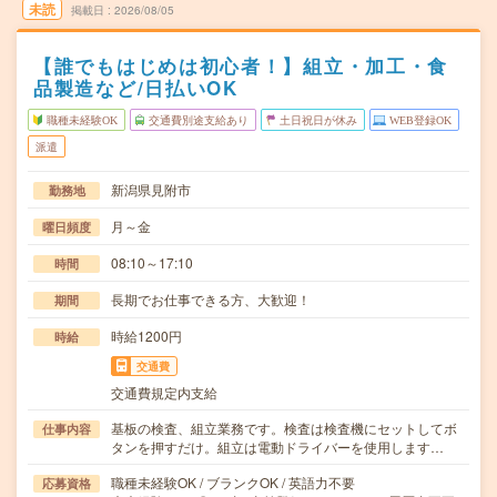
未読
掲載日
2026/08/05
【誰でもはじめは初心者！】組立・加工・食
品製造など/日払いOK
職種未経験OK
交通費別途支給あり
土日祝日が休み
WEB登録OK
派遣
新潟県見附市
勤務地
月～金
曜日頻度
08:10～17:10
時間
長期でお仕事できる方、大歓迎！
期間
時給1200円
時給
交通費
交通費規定内支給
基板の検査、組立業務です。検査は検査機にセットしてボ
仕事内容
タンを押すだけ。組立は電動ドライバーを使用します…
職種未経験OK / ブランクOK / 英語力不要
応募資格