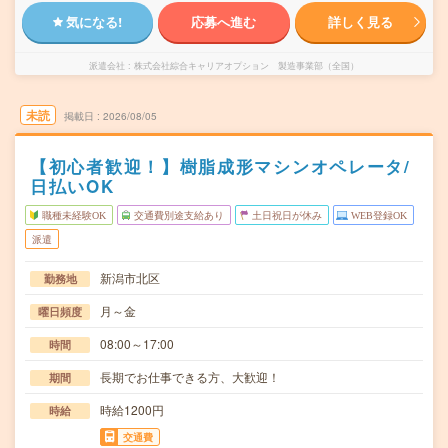
気になる!
応募へ進む
詳しく見る
派遣会社
株式会社綜合キャリアオプション 製造事業部（全国）
未読
掲載日
2026/08/05
【初心者歓迎！】樹脂成形マシンオペレータ/
日払いOK
職種未経験OK
交通費別途支給あり
土日祝日が休み
WEB登録OK
派遣
新潟市北区
勤務地
月～金
曜日頻度
08:00～17:00
時間
長期でお仕事できる方、大歓迎！
期間
時給1200円
時給
交通費