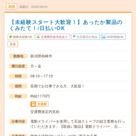
未読
掲載日
2026/08/05
【未経験スタート大歓迎！】あったか製品の
くみたて！/日払いOK
職種未経験OK
交通費別途支給あり
土日祝日が休み
WEB登録OK
派遣
新潟県柏崎市
勤務地
月～金
曜日頻度
08:10～17:10
時間
長期でお仕事できる方、大歓迎！
期間
時給1170円
時給
交通費
交通費規定内支給
電動ドライバーを使用して石油ストーブの組立業務を行っ
仕事内容
ていただきます。【取扱い製品】電動ドライバー、石…
職種未経験OK / ブランクOK / 英語力不要