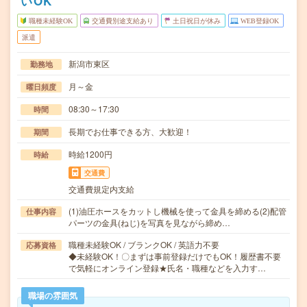
いOK
職種未経験OK
交通費別途支給あり
土日祝日が休み
WEB登録OK
派遣
新潟市東区
勤務地
月～金
曜日頻度
08:30～17:30
時間
長期でお仕事できる方、大歓迎！
期間
時給1200円
時給
交通費
交通費規定内支給
(1)油圧ホースをカットし機械を使って金具を締める(2)配管
仕事内容
パーツの金具(ねじ)を写真を見ながら締め…
職種未経験OK / ブランクOK / 英語力不要
応募資格
◆未経験OK！〇まずは事前登録だけでもOK！履歴書不要
で気軽にオンライン登録★氏名・職種などを入力す…
職場の雰囲気