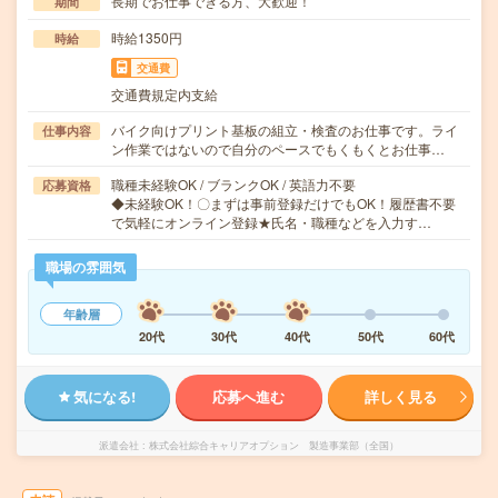
長期でお仕事できる方、大歓迎！
期間
時給1350円
時給
交通費
交通費規定内支給
バイク向けプリント基板の組立・検査のお仕事です。ライ
仕事内容
ン作業ではないので自分のペースでもくもくとお仕事…
職種未経験OK / ブランクOK / 英語力不要
応募資格
◆未経験OK！〇まずは事前登録だけでもOK！履歴書不要
で気軽にオンライン登録★氏名・職種などを入力す…
職場の雰囲気
年齢層
20代
30代
40代
50代
60代
気になる!
応募へ進む
詳しく見る
派遣会社
株式会社綜合キャリアオプション 製造事業部（全国）