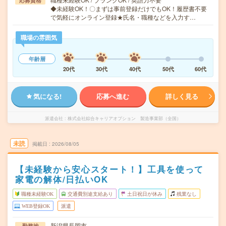
応募資格
◆未経験OK！〇まずは事前登録だけでもOK！履歴書不要
で気軽にオンライン登録★氏名・職種などを入力す…
職場の雰囲気
年齢層
20代
30代
40代
50代
60代
気になる!
応募へ進む
詳しく見る
派遣会社
株式会社綜合キャリアオプション 製造事業部（全国）
未読
掲載日
2026/08/05
【未経験から安心スタート！】工具を使って
家電の解体/日払いOK
職種未経験OK
交通費別途支給あり
土日祝日が休み
残業なし
WEB登録OK
派遣
新潟県長岡市
勤務地