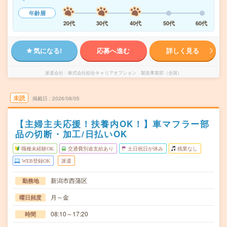
年齢層
20代
30代
40代
50代
60代
気になる!
応募へ進む
詳しく見る
派遣会社
株式会社綜合キャリアオプション 製造事業部（全国）
未読
掲載日
2026/08/05
【主婦主夫応援！扶養内OK！】車マフラー部
品の切断・加工/日払いOK
職種未経験OK
交通費別途支給あり
土日祝日が休み
残業なし
WEB登録OK
派遣
新潟市西蒲区
勤務地
月～金
曜日頻度
08:10～17:20
時間