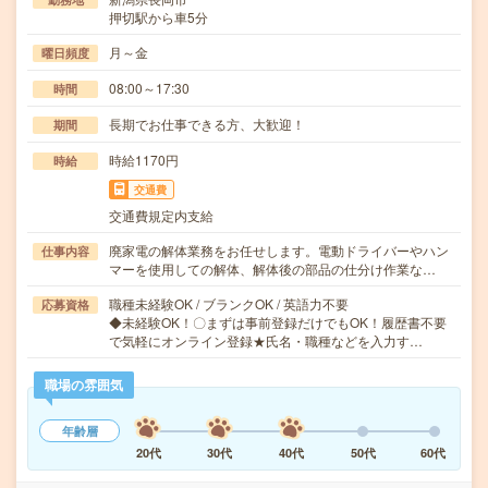
押切駅から車5分
月～金
曜日頻度
08:00～17:30
時間
長期でお仕事できる方、大歓迎！
期間
時給1170円
時給
交通費
交通費規定内支給
廃家電の解体業務をお任せします。電動ドライバーやハン
仕事内容
マーを使用しての解体、解体後の部品の仕分け作業な…
職種未経験OK / ブランクOK / 英語力不要
応募資格
◆未経験OK！〇まずは事前登録だけでもOK！履歴書不要
で気軽にオンライン登録★氏名・職種などを入力す…
職場の雰囲気
年齢層
20代
30代
40代
50代
60代