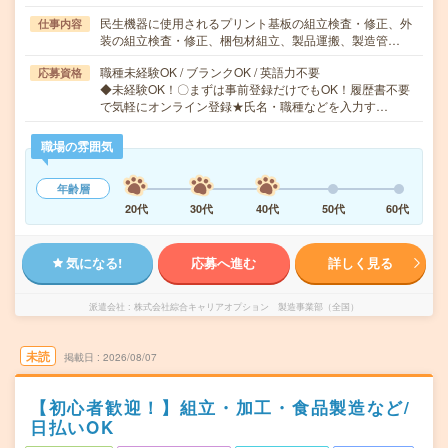
民生機器に使用されるプリント基板の組立検査・修正、外
仕事内容
装の組立検査・修正、梱包材組立、製品運搬、製造管…
職種未経験OK / ブランクOK / 英語力不要
応募資格
◆未経験OK！〇まずは事前登録だけでもOK！履歴書不要
で気軽にオンライン登録★氏名・職種などを入力す…
職場の雰囲気
年齢層
20代
30代
40代
50代
60代
気になる!
応募へ進む
詳しく見る
派遣会社
株式会社綜合キャリアオプション 製造事業部（全国）
未読
掲載日
2026/08/07
【初心者歓迎！】組立・加工・食品製造など/
日払いOK