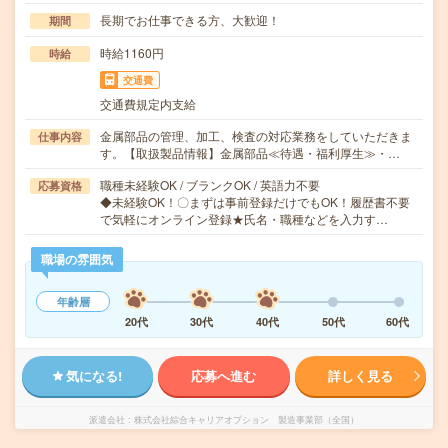
長期でお仕事できる方、大歓迎！
期間
時給1160円
時給
交通費
交通費規定内支給
金属部品の管理、加工、検査の対応業務をしていただきま
仕事内容
す。【取扱製品情報】金属部品≪待遇・福利厚生≫・…
職種未経験OK / ブランクOK / 英語力不要
応募資格
◆未経験OK！〇まずは事前登録だけでもOK！履歴書不要
で気軽にオンライン登録★氏名・職種などを入力す…
職場の雰囲気
年齢層
20代
30代
40代
50代
60代
気になる!
応募へ進む
詳しく見る
派遣会社
株式会社綜合キャリアオプション 製造事業部（全国）