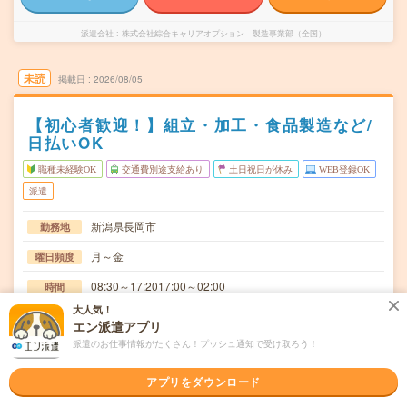
派遣会社
株式会社綜合キャリアオプション 製造事業部（全国）
未読
掲載日
2026/08/05
【初心者歓迎！】組立・加工・食品製造など/
日払いOK
職種未経験OK
交通費別途支給あり
土日祝日が休み
WEB登録OK
派遣
新潟県長岡市
勤務地
月～金
曜日頻度
08:30～17:2017:00～02:00
時間
大人気！
長期でお仕事できる方、大歓迎！
期間
エン派遣アプリ
派遣のお仕事情報がたくさん！プッシュ通知で受け取ろう！
時給1200円
時給
交通費
アプリをダウンロード
交通費規定内支給