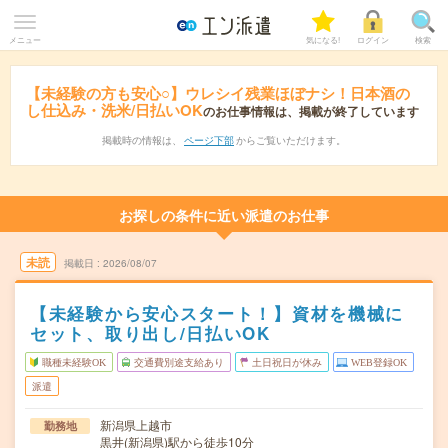
メニュー
気になる!
ログイン
検索
【未経験の方も安心○】ウレシイ残業ほぼナシ！日本酒の
し仕込み・洗米/日払いOK
のお仕事情報は、掲載が終了しています
掲載時の情報は、
ページ下部
からご覧いただけます。
お探しの条件に近い派遣のお仕事
未読
掲載日
2026/08/07
【未経験から安心スタート！】資材を機械に
セット、取り出し/日払いOK
職種未経験OK
交通費別途支給あり
土日祝日が休み
WEB登録OK
派遣
新潟県上越市
勤務地
黒井(新潟県)駅から徒歩10分