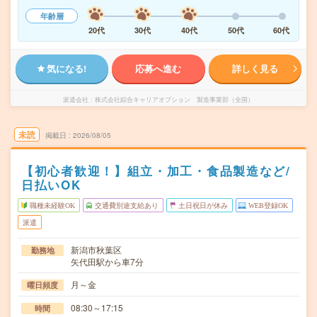
年齢層
20代
30代
40代
50代
60代
気になる!
応募へ進む
詳しく見る
派遣会社
株式会社綜合キャリアオプション 製造事業部（全国）
未読
掲載日
2026/08/05
【初心者歓迎！】組立・加工・食品製造など/
日払いOK
職種未経験OK
交通費別途支給あり
土日祝日が休み
WEB登録OK
派遣
新潟市秋葉区
勤務地
矢代田駅から車7分
月～金
曜日頻度
08:30～17:15
時間