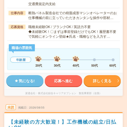
交通費規定内支給
断熱パネル製造会社での樹脂成形マシンオペレーターのお
仕事内容
仕事機械の前に立っていただきカンタンな操作や部材…
職種未経験OK / ブランクOK / 英語力不要
応募資格
◆未経験OK！〇まずは事前登録だけでもOK！履歴書不要
で気軽にオンライン登録★氏名・職種などを入力す…
職場の雰囲気
年齢層
20代
30代
40代
50代
60代
気になる!
応募へ進む
詳しく見る
派遣会社
株式会社綜合キャリアオプション 製造事業部（全国）
未読
掲載日
2026/08/05
【未経験の方大歓迎！】工作機械の組立/日払