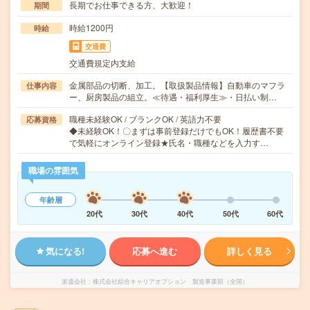
長期でお仕事できる方、大歓迎！
期間
時給1200円
時給
交通費
交通費規定内支給
金属部品の切断、加工。【取扱製品情報】自動車のマフラ
仕事内容
ー、厨房製品の組立。≪待遇・福利厚生≫・日払い制…
職種未経験OK / ブランクOK / 英語力不要
応募資格
◆未経験OK！〇まずは事前登録だけでもOK！履歴書不要
で気軽にオンライン登録★氏名・職種などを入力す…
職場の雰囲気
年齢層
20代
30代
40代
50代
60代
気になる!
応募へ進む
詳しく見る
派遣会社
株式会社綜合キャリアオプション 製造事業部（全国）