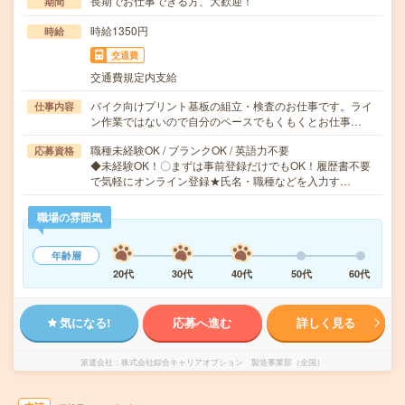
長期でお仕事できる方、大歓迎！
期間
時給1350円
時給
交通費
交通費規定内支給
バイク向けプリント基板の組立・検査のお仕事です。ライ
仕事内容
ン作業ではないので自分のペースでもくもくとお仕事…
職種未経験OK / ブランクOK / 英語力不要
応募資格
◆未経験OK！〇まずは事前登録だけでもOK！履歴書不要
で気軽にオンライン登録★氏名・職種などを入力す…
職場の雰囲気
年齢層
20代
30代
40代
50代
60代
気になる!
応募へ進む
詳しく見る
派遣会社
株式会社綜合キャリアオプション 製造事業部（全国）