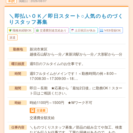
未読
掲載日
2026/08/07
＼即払いＯＫ／即日スタート○人気のものづく
りスタッフ募集
職種未経験OK
交通費別途支給あり
土日祝日が休み
WEB登録OK
派遣
新潟市東区
勤務地
越後石山駅から---分／東新潟駅から---分／大形駅から---分
週5日のフルタイムのお仕事です。
曜日頻度
週5フルタイムがメインです！＜勤務時間の例＞8:00～
時間
17:008:30～17:309:00～18:…
即日～長期 ★応募から「最短2日後」に勤務OK！スター
期間
ト日はご相談ください。
時給1100円～1500円 ★Wワーク不可
時給
交通費
交通費全額支給
＼ものづくりスタッフ募集／部品の組み立てや加工、検査
仕事内容
などを行うお仕事です。丁寧な研修があるので、もの…