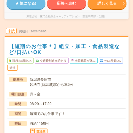
気になる!
応募へ進む
詳しく見る
派遣会社
株式会社綜合キャリアオプション 製造事業部（全国）
未読
掲載日
2026/08/05
【短期のお仕事＊】組立・加工・食品製造な
ど/日払いOK
職種未経験OK
交通費別途支給あり
土日祝日が休み
WEB登録OK
派遣
新潟県長岡市
勤務地
妙法寺(新潟県)駅から車5分
月～金
曜日頻度
08:20～17:20
時間
短期でのお仕事です！
期間
時給1150円
時給
交通費