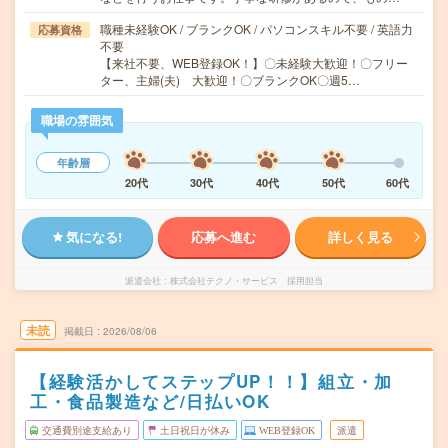
職種未経験OK / ブランクOK / パソコンスキル不要 / 英語力
応募資格
不要
【来社不要、WEB登録OK！】〇未経験大歓迎！〇フリー
ター、主婦(夫) 大歓迎！〇ブランクOK〇週5…
職場の雰囲気
年齢層
20代
30代
40代
50代
60代
気になる!
応募へ進む
詳しく見る
派遣会社
株式会社テクノ・サービス 採用担当
未読
掲載日
2026/08/06
【経験活かしてステップUP！！】組立・加
工・食品製造など/日払いOK
交通費別途支給あり
土日祝日が休み
WEB登録OK
派遣