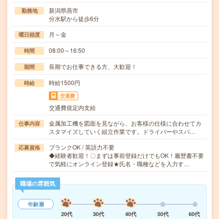
新潟県燕市
勤務地
分水駅から徒歩6分
月～金
曜日頻度
08:00～16:50
時間
長期でお仕事できる方、大歓迎！
期間
時給1500円
時給
交通費
交通費規定内支給
金属加工機を図面を見ながら、お客様の仕様に合わせてカ
仕事内容
スタマイズしていく組立作業です。ドライバーやスパ…
ブランクOK / 英語力不要
応募資格
◆経験者歓迎！〇まずは事前登録だけでもOK！履歴書不要
で気軽にオンライン登録★氏名・職種などを入力す…
職場の雰囲気
年齢層
20代
30代
40代
50代
60代