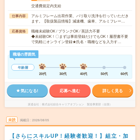
交通費規定内支給
アルミフレーム出荷作業、バリ取り洗浄を行っていただき
仕事内容
ます。【取扱製品情報】減速機、歯車、アルミフレー…
職種未経験OK / ブランクOK / 英語力不要
応募資格
◆未経験OK！〇まずは事前登録だけでもOK！履歴書不要
で気軽にオンライン登録★氏名・職種などを入力す…
職場の雰囲気
年齢層
20代
30代
40代
50代
60代
気になる!
応募へ進む
詳しく見る
派遣会社
株式会社綜合キャリアオプション 製造事業部（全国）
未読
掲載日
2026/08/05
【さらにスキルUP！経験者歓迎！】組立・加