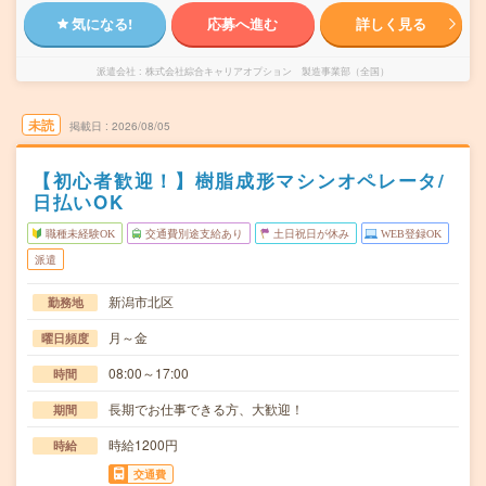
気になる!
応募へ進む
詳しく見る
派遣会社
株式会社綜合キャリアオプション 製造事業部（全国）
未読
掲載日
2026/08/05
【初心者歓迎！】樹脂成形マシンオペレータ/
日払いOK
職種未経験OK
交通費別途支給あり
土日祝日が休み
WEB登録OK
派遣
新潟市北区
勤務地
月～金
曜日頻度
08:00～17:00
時間
長期でお仕事できる方、大歓迎！
期間
時給1200円
時給
交通費