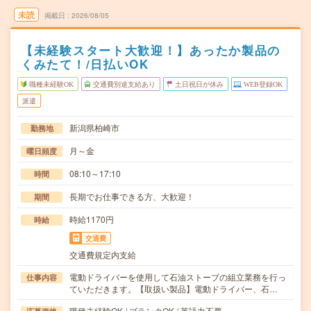
未読
掲載日
2026/08/05
【未経験スタート大歓迎！】あったか製品の
くみたて！/日払いOK
職種未経験OK
交通費別途支給あり
土日祝日が休み
WEB登録OK
派遣
新潟県柏崎市
勤務地
月～金
曜日頻度
08:10～17:10
時間
長期でお仕事できる方、大歓迎！
期間
時給1170円
時給
交通費
交通費規定内支給
電動ドライバーを使用して石油ストーブの組立業務を行っ
仕事内容
ていただきます。【取扱い製品】電動ドライバー、石…
職種未経験OK / ブランクOK / 英語力不要