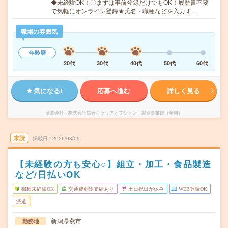
◆未経験OK！〇まずは事前登録だけでもOK！履歴書不要
で気軽にオンライン登録★氏名・職種などを入力す…
職場の雰囲気
年齢層
20代
30代
40代
50代
60代
気になる!
応募へ進む
詳しく見る
派遣会社
株式会社綜合キャリアオプション 製造事業部（全国）
未読
掲載日
2026/08/05
【未経験の方も安心○】組立・加工・食品製造
など/日払いOK
職種未経験OK
交通費別途支給あり
土日祝日が休み
WEB登録OK
派遣
新潟県燕市
勤務地