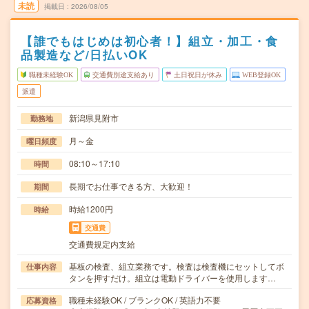
未読
掲載日
2026/08/05
【誰でもはじめは初心者！】組立・加工・食
品製造など/日払いOK
職種未経験OK
交通費別途支給あり
土日祝日が休み
WEB登録OK
派遣
新潟県見附市
勤務地
月～金
曜日頻度
08:10～17:10
時間
長期でお仕事できる方、大歓迎！
期間
時給1200円
時給
交通費
交通費規定内支給
基板の検査、組立業務です。検査は検査機にセットしてボ
仕事内容
タンを押すだけ。組立は電動ドライバーを使用します…
職種未経験OK / ブランクOK / 英語力不要
応募資格