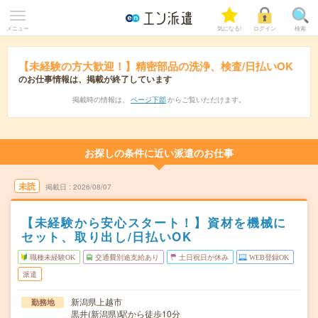
メニュー
気になる!
ログイン
検索
【未経験の方大歓迎！】精密部品の洗浄、検査/日払いOK
のお仕事情報は、掲載が終了しています
掲載時の情報は、
ページ下部
からご覧いただけます。
お探しの条件に近い派遣のお仕事
未読
掲載日
2026/08/07
【未経験から安心スタート！】資材を機械に
セット、取り出し/日払いOK
職種未経験OK
交通費別途支給あり
土日祝日が休み
WEB登録OK
派遣
新潟県上越市
勤務地
黒井(新潟県)駅から徒歩10分