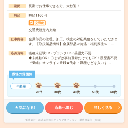
長期でお仕事できる方、大歓迎！
期間
時給1160円
時給
交通費
交通費規定内支給
金属部品の管理、加工、検査の対応業務をしていただきま
仕事内容
す。【取扱製品情報】金属部品≪待遇・福利厚生≫・…
職種未経験OK / ブランクOK / 英語力不要
応募資格
◆未経験OK！〇まずは事前登録だけでもOK！履歴書不要
で気軽にオンライン登録★氏名・職種などを入力す…
職場の雰囲気
年齢層
20代
30代
40代
50代
60代
気になる!
応募へ進む
詳しく見る
派遣会社
株式会社綜合キャリアオプション 製造事業部（全国）