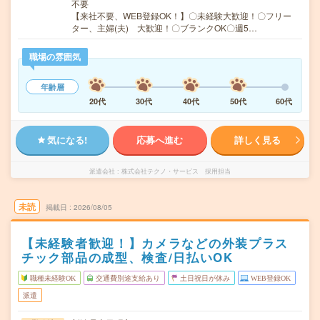
不要
【来社不要、WEB登録OK！】〇未経験大歓迎！〇フリー
ター、主婦(夫) 大歓迎！〇ブランクOK〇週5…
職場の雰囲気
年齢層
20代
30代
40代
50代
60代
気になる!
応募へ進む
詳しく見る
派遣会社
株式会社テクノ・サービス 採用担当
未読
掲載日
2026/08/05
【未経験者歓迎！】カメラなどの外装プラス
チック部品の成型、検査/日払いOK
職種未経験OK
交通費別途支給あり
土日祝日が休み
WEB登録OK
派遣