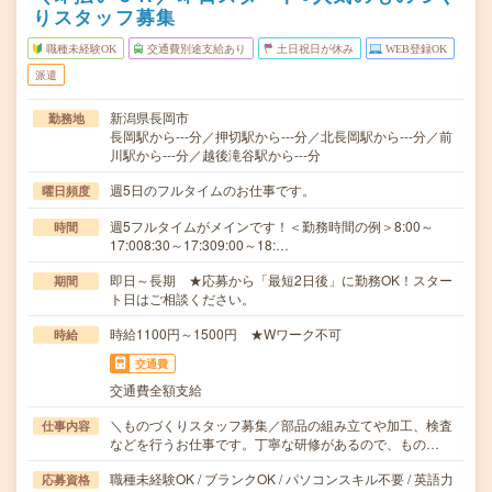
りスタッフ募集
職種未経験OK
交通費別途支給あり
土日祝日が休み
WEB登録OK
派遣
新潟県長岡市
勤務地
長岡駅から---分／押切駅から---分／北長岡駅から---分／前
川駅から---分／越後滝谷駅から---分
週5日のフルタイムのお仕事です。
曜日頻度
週5フルタイムがメインです！＜勤務時間の例＞8:00～
時間
17:008:30～17:309:00～18:…
即日～長期 ★応募から「最短2日後」に勤務OK！スター
期間
ト日はご相談ください。
時給1100円～1500円 ★Wワーク不可
時給
交通費
交通費全額支給
＼ものづくりスタッフ募集／部品の組み立てや加工、検査
仕事内容
などを行うお仕事です。丁寧な研修があるので、もの…
職種未経験OK / ブランクOK / パソコンスキル不要 / 英語力
応募資格