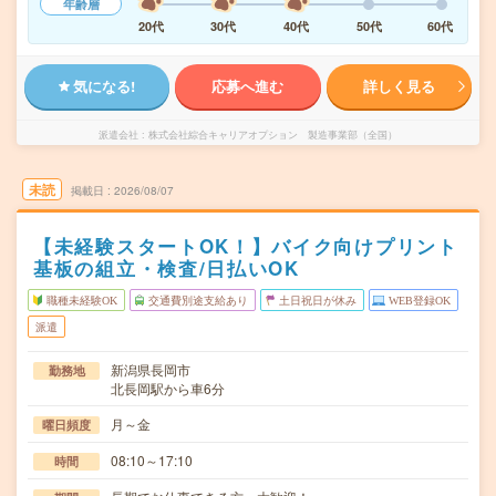
年齢層
20代
30代
40代
50代
60代
気になる!
応募へ進む
詳しく見る
派遣会社
株式会社綜合キャリアオプション 製造事業部（全国）
未読
掲載日
2026/08/07
【未経験スタートOK！】バイク向けプリント
基板の組立・検査/日払いOK
職種未経験OK
交通費別途支給あり
土日祝日が休み
WEB登録OK
派遣
新潟県長岡市
勤務地
北長岡駅から車6分
月～金
曜日頻度
08:10～17:10
時間