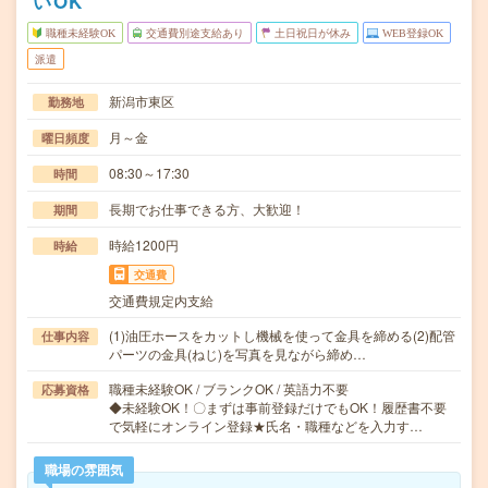
いOK
職種未経験OK
交通費別途支給あり
土日祝日が休み
WEB登録OK
派遣
新潟市東区
勤務地
月～金
曜日頻度
08:30～17:30
時間
長期でお仕事できる方、大歓迎！
期間
時給1200円
時給
交通費
交通費規定内支給
(1)油圧ホースをカットし機械を使って金具を締める(2)配管
仕事内容
パーツの金具(ねじ)を写真を見ながら締め…
職種未経験OK / ブランクOK / 英語力不要
応募資格
◆未経験OK！〇まずは事前登録だけでもOK！履歴書不要
で気軽にオンライン登録★氏名・職種などを入力す…
職場の雰囲気