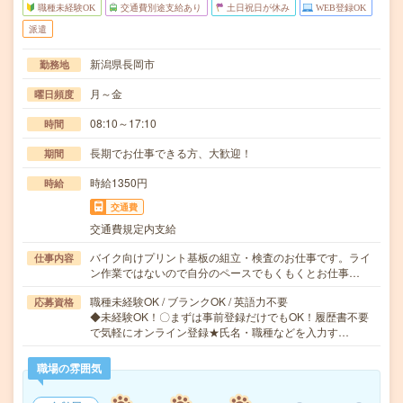
職種未経験OK
交通費別途支給あり
土日祝日が休み
WEB登録OK
派遣
新潟県長岡市
勤務地
月～金
曜日頻度
08:10～17:10
時間
長期でお仕事できる方、大歓迎！
期間
時給1350円
時給
交通費
交通費規定内支給
バイク向けプリント基板の組立・検査のお仕事です。ライ
仕事内容
ン作業ではないので自分のペースでもくもくとお仕事…
職種未経験OK / ブランクOK / 英語力不要
応募資格
◆未経験OK！〇まずは事前登録だけでもOK！履歴書不要
で気軽にオンライン登録★氏名・職種などを入力す…
職場の雰囲気