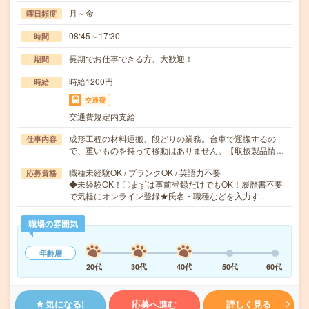
月～金
曜日頻度
08:45～17:30
時間
長期でお仕事できる方、大歓迎！
期間
時給1200円
時給
交通費
交通費規定内支給
成形工程の材料運搬、段どりの業務。台車で運搬するの
仕事内容
で、重いものを持って移動はありません。【取扱製品情…
職種未経験OK / ブランクOK / 英語力不要
応募資格
◆未経験OK！〇まずは事前登録だけでもOK！履歴書不要
で気軽にオンライン登録★氏名・職種などを入力す…
職場の雰囲気
年齢層
20代
30代
40代
50代
60代
気になる!
応募へ進む
詳しく見る