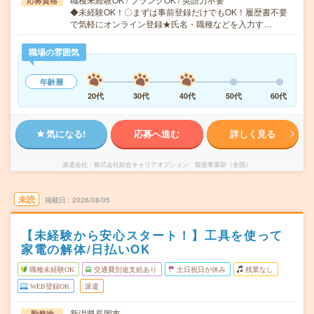
応募資格
◆未経験OK！〇まずは事前登録だけでもOK！履歴書不要
で気軽にオンライン登録★氏名・職種などを入力す…
職場の雰囲気
年齢層
20代
30代
40代
50代
60代
気になる!
応募へ進む
詳しく見る
派遣会社
株式会社綜合キャリアオプション 製造事業部（全国）
未読
掲載日
2026/08/05
【未経験から安心スタート！】工具を使って
家電の解体/日払いOK
職種未経験OK
交通費別途支給あり
土日祝日が休み
残業なし
WEB登録OK
派遣
新潟県長岡市
勤務地