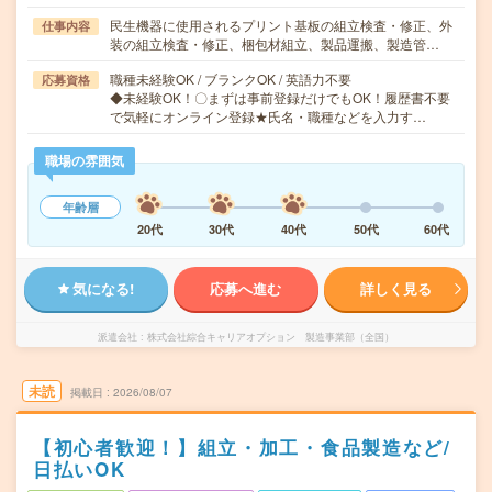
民生機器に使用されるプリント基板の組立検査・修正、外
仕事内容
装の組立検査・修正、梱包材組立、製品運搬、製造管…
職種未経験OK / ブランクOK / 英語力不要
応募資格
◆未経験OK！〇まずは事前登録だけでもOK！履歴書不要
で気軽にオンライン登録★氏名・職種などを入力す…
職場の雰囲気
年齢層
20代
30代
40代
50代
60代
気になる!
応募へ進む
詳しく見る
派遣会社
株式会社綜合キャリアオプション 製造事業部（全国）
未読
掲載日
2026/08/07
【初心者歓迎！】組立・加工・食品製造など/
日払いOK