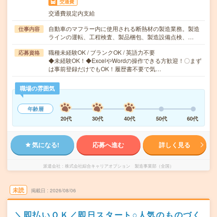
交通費
交通費規定内支給
自動車のマフラー内に使用される断熱材の製造業務。製造
仕事内容
ラインの運転、工程検査、製品梱包、製造設備点検、…
職種未経験OK / ブランクOK / 英語力不要
応募資格
◆未経験OK！◆ExcelやWordの操作できる方歓迎！〇まず
は事前登録だけでもOK！履歴書不要で気…
職場の雰囲気
年齢層
20代
30代
40代
50代
60代
気になる!
応募へ進む
詳しく見る
派遣会社
株式会社綜合キャリアオプション 製造事業部（全国）
未読
掲載日
2026/08/06
＼即払いＯＫ／即日スタート○人気のものづく