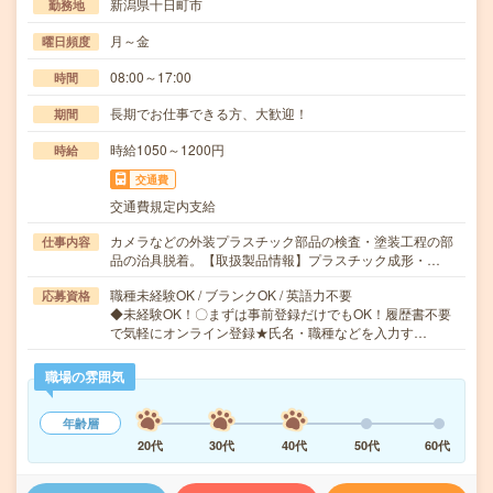
新潟県十日町市
勤務地
月～金
曜日頻度
08:00～17:00
時間
長期でお仕事できる方、大歓迎！
期間
時給1050～1200円
時給
交通費
交通費規定内支給
カメラなどの外装プラスチック部品の検査・塗装工程の部
仕事内容
品の治具脱着。【取扱製品情報】プラスチック成形・…
職種未経験OK / ブランクOK / 英語力不要
応募資格
◆未経験OK！〇まずは事前登録だけでもOK！履歴書不要
で気軽にオンライン登録★氏名・職種などを入力す…
職場の雰囲気
年齢層
20代
30代
40代
50代
60代