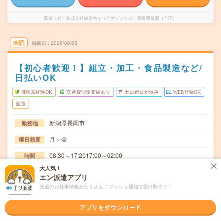
派遣会社
株式会社綜合キャリアオプション 製造事業部（全国）
未読
掲載日
2026/08/05
【初心者歓迎！】組立・加工・食品製造など/
日払いOK
職種未経験OK
交通費別途支給あり
土日祝日が休み
WEB登録OK
派遣
新潟県長岡市
勤務地
月～金
曜日頻度
08:30～17:2017:00～02:00
時間
大人気！
長期でお仕事できる方、大歓迎！
期間
エン派遣アプリ
派遣のお仕事情報がたくさん！プッシュ通知で受け取ろう！
時給1200円
時給
交通費
アプリをダウンロード
交通費規定内支給