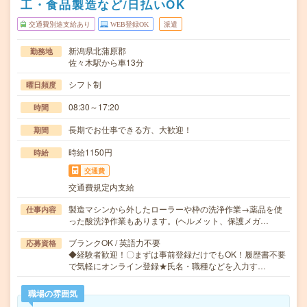
工・食品製造など/日払いOK
交通費別途支給あり
WEB登録OK
派遣
新潟県北蒲原郡
勤務地
佐々木駅から車13分
シフト制
曜日頻度
08:30～17:20
時間
長期でお仕事できる方、大歓迎！
期間
時給1150円
時給
交通費
交通費規定内支給
製造マシンから外したローラーや枠の洗浄作業→薬品を使
仕事内容
った酸洗浄作業もあります。(ヘルメット、保護メガ…
ブランクOK / 英語力不要
応募資格
◆経験者歓迎！〇まずは事前登録だけでもOK！履歴書不要
で気軽にオンライン登録★氏名・職種などを入力す…
職場の雰囲気