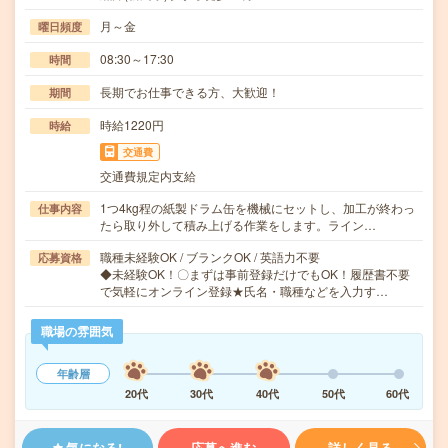
月～金
曜日頻度
08:30～17:30
時間
長期でお仕事できる方、大歓迎！
期間
時給1220円
時給
交通費
交通費規定内支給
1つ4kg程の紙製ドラム缶を機械にセットし、加工が終わっ
仕事内容
たら取り外して積み上げる作業をします。ライン…
職種未経験OK / ブランクOK / 英語力不要
応募資格
◆未経験OK！〇まずは事前登録だけでもOK！履歴書不要
で気軽にオンライン登録★氏名・職種などを入力す…
職場の雰囲気
年齢層
20代
30代
40代
50代
60代
気になる!
応募へ進む
詳しく見る