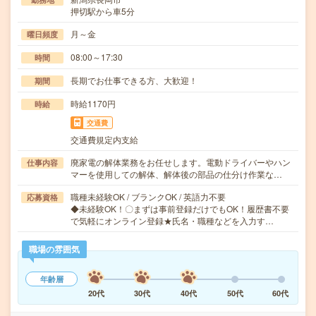
押切駅から車5分
月～金
曜日頻度
08:00～17:30
時間
長期でお仕事できる方、大歓迎！
期間
時給1170円
時給
交通費
交通費規定内支給
廃家電の解体業務をお任せします。電動ドライバーやハン
仕事内容
マーを使用しての解体、解体後の部品の仕分け作業な…
職種未経験OK / ブランクOK / 英語力不要
応募資格
◆未経験OK！〇まずは事前登録だけでもOK！履歴書不要
で気軽にオンライン登録★氏名・職種などを入力す…
職場の雰囲気
年齢層
20代
30代
40代
50代
60代