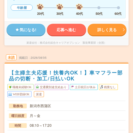
年齢層
20代
30代
40代
50代
60代
気になる!
応募へ進む
詳しく見る
派遣会社
株式会社綜合キャリアオプション 製造事業部（全国）
未読
掲載日
2026/08/05
【主婦主夫応援！扶養内OK！】車マフラー部
品の切断・加工/日払いOK
職種未経験OK
交通費別途支給あり
土日祝日が休み
残業なし
WEB登録OK
派遣
新潟市西蒲区
勤務地
月～金
曜日頻度
08:10～17:20
時間