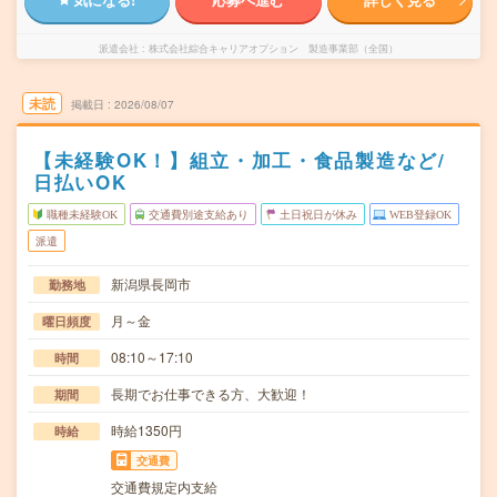
派遣会社
株式会社綜合キャリアオプション 製造事業部（全国）
未読
掲載日
2026/08/07
【未経験OK！】組立・加工・食品製造など/
日払いOK
職種未経験OK
交通費別途支給あり
土日祝日が休み
WEB登録OK
派遣
新潟県長岡市
勤務地
月～金
曜日頻度
08:10～17:10
時間
長期でお仕事できる方、大歓迎！
期間
時給1350円
時給
交通費
交通費規定内支給