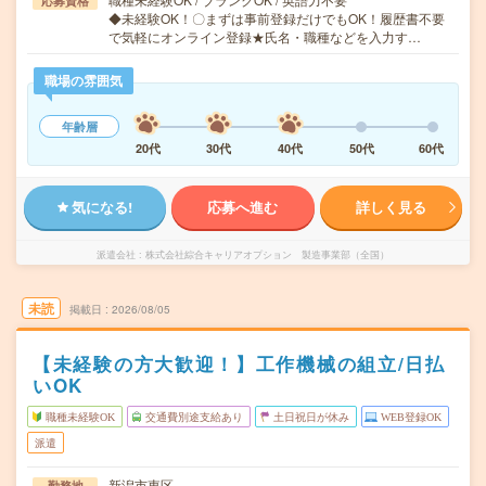
応募資格
◆未経験OK！〇まずは事前登録だけでもOK！履歴書不要
で気軽にオンライン登録★氏名・職種などを入力す…
職場の雰囲気
年齢層
20代
30代
40代
50代
60代
気になる!
応募へ進む
詳しく見る
派遣会社
株式会社綜合キャリアオプション 製造事業部（全国）
未読
掲載日
2026/08/05
【未経験の方大歓迎！】工作機械の組立/日払
いOK
職種未経験OK
交通費別途支給あり
土日祝日が休み
WEB登録OK
派遣
新潟市東区
勤務地