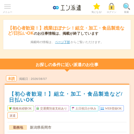
メニュー
気になる!
ログイン
検索
【初心者歓迎！】残業ほぼナシ！組立・加工・食品製造な
ど/日払いOK
のお仕事情報は、掲載が終了しています
掲載時の情報は、
ページ下部
からご覧いただけます。
お探しの条件に近い派遣のお仕事
未読
掲載日
2026/08/07
【初心者歓迎！】組立・加工・食品製造など/
日払いOK
職種未経験OK
交通費別途支給あり
土日祝日が休み
WEB登録OK
派遣
新潟県長岡市
勤務地