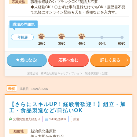
職種未経験OK / ブランクOK / 英語力不要
応募資格
◆未経験OK！〇まずは事前登録だけでもOK！履歴書不要
で気軽にオンライン登録★氏名・職種などを入力す…
職場の雰囲気
年齢層
20代
30代
40代
50代
60代
気になる!
応募へ進む
詳しく見る
派遣会社
株式会社綜合キャリアオプション 製造事業部（全国）
未読
掲載日
2026/08/05
【さらにスキルUP！経験者歓迎！】組立・加
工・食品製造など/日払いOK
交通費別途支給あり
WEB登録OK
派遣
新潟県北蒲原郡
勤務地
佐々木駅から車13分