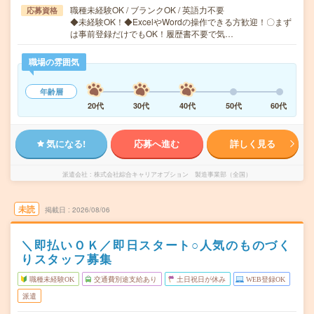
職種未経験OK / ブランクOK / 英語力不要
応募資格
◆未経験OK！◆ExcelやWordの操作できる方歓迎！〇まず
は事前登録だけでもOK！履歴書不要で気…
職場の雰囲気
年齢層
20代
30代
40代
50代
60代
気になる!
応募へ進む
詳しく見る
派遣会社
株式会社綜合キャリアオプション 製造事業部（全国）
未読
掲載日
2026/08/06
＼即払いＯＫ／即日スタート○人気のものづく
りスタッフ募集
職種未経験OK
交通費別途支給あり
土日祝日が休み
WEB登録OK
派遣