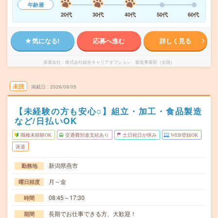
年齢層
20代
30代
40代
50代
60代
気になる!
応募へ進む
詳しく見る
派遣会社
株式会社綜合キャリアオプション 製造事業部（全国）
未読
掲載日
2026/08/05
【未経験の方も安心○】組立・加工・食品製造
など/日払いOK
職種未経験OK
交通費別途支給あり
土日祝日が休み
WEB登録OK
派遣
新潟県燕市
勤務地
月～金
曜日頻度
08:45～17:30
時間
長期でお仕事できる方、大歓迎！
期間