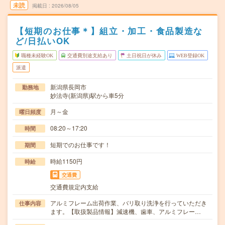
未読
掲載日
2026/08/05
【短期のお仕事＊】組立・加工・食品製造な
ど/日払いOK
職種未経験OK
交通費別途支給あり
土日祝日が休み
WEB登録OK
派遣
新潟県長岡市
勤務地
妙法寺(新潟県)駅から車5分
月～金
曜日頻度
08:20～17:20
時間
短期でのお仕事です！
期間
時給1150円
時給
交通費
交通費規定内支給
アルミフレーム出荷作業、バリ取り洗浄を行っていただき
仕事内容
ます。【取扱製品情報】減速機、歯車、アルミフレー…