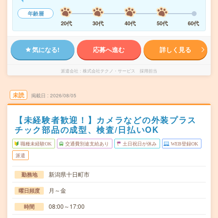
年齢層
20代
30代
40代
50代
60代
気になる!
応募へ進む
詳しく見る
派遣会社
株式会社テクノ・サービス 採用担当
未読
掲載日
2026/08/05
【未経験者歓迎！】カメラなどの外装プラス
チック部品の成型、検査/日払いOK
職種未経験OK
交通費別途支給あり
土日祝日が休み
WEB登録OK
派遣
新潟県十日町市
勤務地
月～金
曜日頻度
08:00～17:00
時間