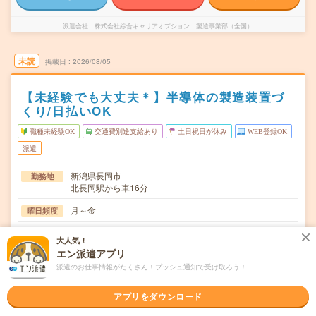
派遣会社
株式会社綜合キャリアオプション 製造事業部（全国）
未読
掲載日
2026/08/05
【未経験でも大丈夫＊】半導体の製造装置づ
くり/日払いOK
職種未経験OK
交通費別途支給あり
土日祝日が休み
WEB登録OK
派遣
新潟県長岡市
勤務地
北長岡駅から車16分
月～金
曜日頻度
08:30～17:3017:00～02:00
時間
大人気！
エン派遣アプリ
長期でお仕事できる方、大歓迎！
期間
派遣のお仕事情報がたくさん！プッシュ通知で受け取ろう！
時給1200円
時給
アプリをダウンロード
交通費
交通費規定内支給