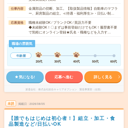
金属部品の切断、加工。【取扱製品情報】自動車のマフラ
仕事内容
ー、厨房製品の組立。≪待遇・福利厚生≫・日払い制…
職種未経験OK / ブランクOK / 英語力不要
応募資格
◆未経験OK！〇まずは事前登録だけでもOK！履歴書不要
で気軽にオンライン登録★氏名・職種などを入力す…
職場の雰囲気
年齢層
20代
30代
40代
50代
60代
気になる!
応募へ進む
詳しく見る
派遣会社
株式会社綜合キャリアオプション 製造事業部（全国）
未読
掲載日
2026/08/05
【誰でもはじめは初心者！】組立・加工・食
品製造など/日払いOK