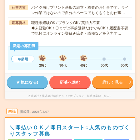
バイク向けプリント基板の組立・検査のお仕事です。ライ
仕事内容
ン作業ではないので自分のペースでもくもくとお仕事…
職種未経験OK / ブランクOK / 英語力不要
応募資格
◆未経験OK！〇まずは事前登録だけでもOK！履歴書不要
で気軽にオンライン登録★氏名・職種などを入力す…
職場の雰囲気
年齢層
20代
30代
40代
50代
60代
気になる!
応募へ進む
詳しく見る
派遣会社
株式会社綜合キャリアオプション 製造事業部（全国）
未読
掲載日
2026/08/07
＼即払いＯＫ／即日スタート○人気のものづく
りスタッフ募集