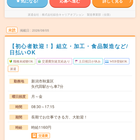
気になる!
応募へ進む
詳しく見る
派遣会社
株式会社綜合キャリアオプション 製造事業部（全国）
未読
掲載日
2026/08/05
【初心者歓迎！】組立・加工・食品製造など/
日払いOK
職種未経験OK
交通費別途支給あり
土日祝日が休み
WEB登録OK
派遣
新潟市秋葉区
勤務地
矢代田駅から車7分
月～金
曜日頻度
08:30～17:15
時間
長期でお仕事できる方、大歓迎！
期間
時給1160円
時給
交通費