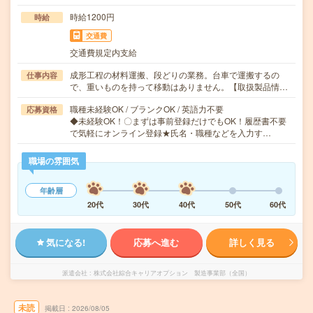
時給1200円
時給
交通費
交通費規定内支給
成形工程の材料運搬、段どりの業務。台車で運搬するの
仕事内容
で、重いものを持って移動はありません。【取扱製品情…
職種未経験OK / ブランクOK / 英語力不要
応募資格
◆未経験OK！〇まずは事前登録だけでもOK！履歴書不要
で気軽にオンライン登録★氏名・職種などを入力す…
職場の雰囲気
年齢層
20代
30代
40代
50代
60代
気になる!
応募へ進む
詳しく見る
派遣会社
株式会社綜合キャリアオプション 製造事業部（全国）
未読
掲載日
2026/08/05