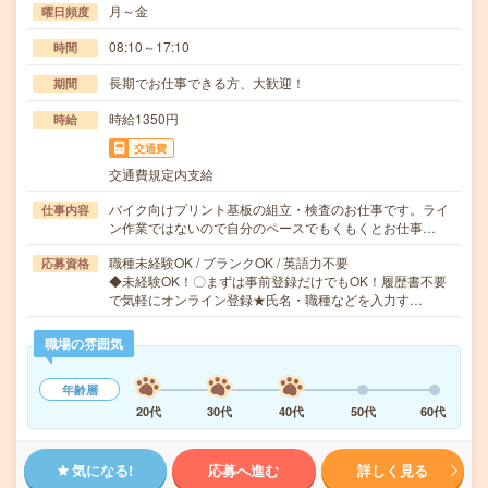
月～金
曜日頻度
08:10～17:10
時間
長期でお仕事できる方、大歓迎！
期間
時給1350円
時給
交通費
交通費規定内支給
バイク向けプリント基板の組立・検査のお仕事です。ライ
仕事内容
ン作業ではないので自分のペースでもくもくとお仕事…
職種未経験OK / ブランクOK / 英語力不要
応募資格
◆未経験OK！〇まずは事前登録だけでもOK！履歴書不要
で気軽にオンライン登録★氏名・職種などを入力す…
職場の雰囲気
年齢層
20代
30代
40代
50代
60代
気になる!
応募へ進む
詳しく見る