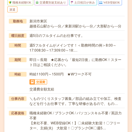
職種未経験OK
交通費別途支給あり
土日祝日が休み
WEB登録OK
派遣
新潟市東区
勤務地
越後石山駅から---分／東新潟駅から---分／大形駅から---分
週5日のフルタイムのお仕事です。
曜日頻度
週5フルタイムがメインです！＜勤務時間の例＞8:00～
時間
17:008:30～17:309:00～18:…
即日～長期 ★応募から「最短2日後」に勤務OK！スター
期間
ト日はご相談ください。
時給1100円～1500円 ★Wワーク不可
時給
交通費
交通費全額支給
＼ものづくりスタッフ募集／部品の組み立てや加工、検査
仕事内容
などを行うお仕事です。丁寧な研修があるので、もの…
職種未経験OK / ブランクOK / パソコンスキル不要 / 英語力
応募資格
不要
【来社不要、WEB登録OK！】〇未経験大歓迎！〇フリー
ター、主婦(夫) 大歓迎！〇ブランクOK〇週5…