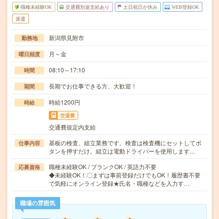
職種未経験OK
交通費別途支給あり
土日祝日が休み
WEB登録OK
派遣
新潟県見附市
勤務地
月～金
曜日頻度
08:10～17:10
時間
長期でお仕事できる方、大歓迎！
期間
時給1200円
時給
交通費
交通費規定内支給
基板の検査、組立業務です。検査は検査機にセットしてボ
仕事内容
タンを押すだけ。組立は電動ドライバーを使用します…
職種未経験OK / ブランクOK / 英語力不要
応募資格
◆未経験OK！〇まずは事前登録だけでもOK！履歴書不要
で気軽にオンライン登録★氏名・職種などを入力す…
職場の雰囲気