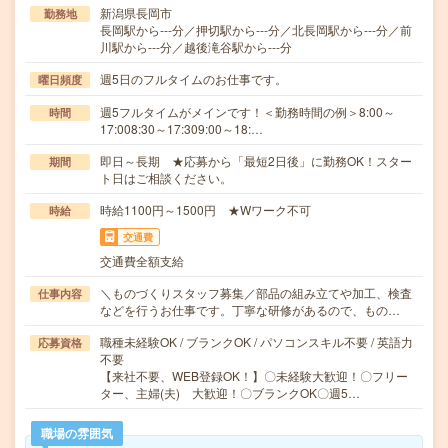
新潟県長岡市
勤務地
長岡駅から---分／押切駅から---分／北長岡駅から---分／前
川駅から---分／越後滝谷駅から---分
週5日のフルタイムのお仕事です。
曜日頻度
週5フルタイムがメインです！＜勤務時間の例＞8:00～
時間
17:008:30～17:309:00～18:…
即日～長期 ★応募から「最短2日後」に勤務OK！スター
期間
ト日はご相談ください。
時給1100円～1500円 ★Wワーク不可
時給
交通費
交通費全額支給
＼ものづくりスタッフ募集／部品の組み立てや加工、検査
仕事内容
などを行うお仕事です。丁寧な研修があるので、もの…
職種未経験OK / ブランクOK / パソコンスキル不要 / 英語力
応募資格
不要
【来社不要、WEB登録OK！】〇未経験大歓迎！〇フリー
ター、主婦(夫) 大歓迎！〇ブランクOK〇週5…
職場の雰囲気