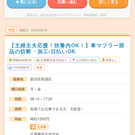
気になる!
応募へ進む
詳しく見る
派遣会社
株式会社綜合キャリアオプション 製造事業部（全国）
未読
掲載日
2026/08/05
【主婦主夫応援！扶養内OK！】車マフラー部
品の切断・加工/日払いOK
職種未経験OK
交通費別途支給あり
土日祝日が休み
残業なし
WEB登録OK
派遣
新潟市西蒲区
勤務地
月～金
曜日頻度
08:10～17:20
時間
長期でお仕事できる方、大歓迎！
期間
時給1200円
時給
交通費
交通費規定内支給