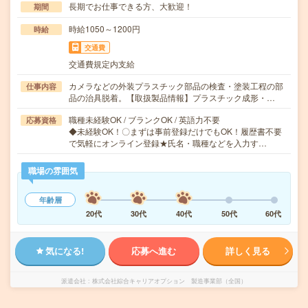
長期でお仕事できる方、大歓迎！
期間
時給1050～1200円
時給
交通費
交通費規定内支給
カメラなどの外装プラスチック部品の検査・塗装工程の部
仕事内容
品の治具脱着。【取扱製品情報】プラスチック成形・…
職種未経験OK / ブランクOK / 英語力不要
応募資格
◆未経験OK！〇まずは事前登録だけでもOK！履歴書不要
で気軽にオンライン登録★氏名・職種などを入力す…
職場の雰囲気
年齢層
20代
30代
40代
50代
60代
気になる!
応募へ進む
詳しく見る
派遣会社
株式会社綜合キャリアオプション 製造事業部（全国）