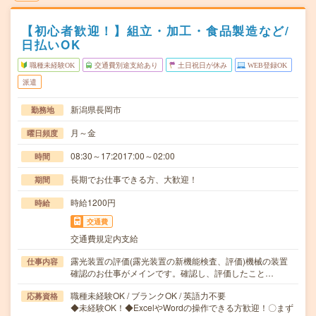
【初心者歓迎！】組立・加工・食品製造など/
日払いOK
職種未経験OK
交通費別途支給あり
土日祝日が休み
WEB登録OK
派遣
新潟県長岡市
勤務地
月～金
曜日頻度
08:30～17:2017:00～02:00
時間
長期でお仕事できる方、大歓迎！
期間
時給1200円
時給
交通費
交通費規定内支給
露光装置の評価(露光装置の新機能検査、評価)機械の装置
仕事内容
確認のお仕事がメインです。確認し、評価したこと…
職種未経験OK / ブランクOK / 英語力不要
応募資格
◆未経験OK！◆ExcelやWordの操作できる方歓迎！〇まず