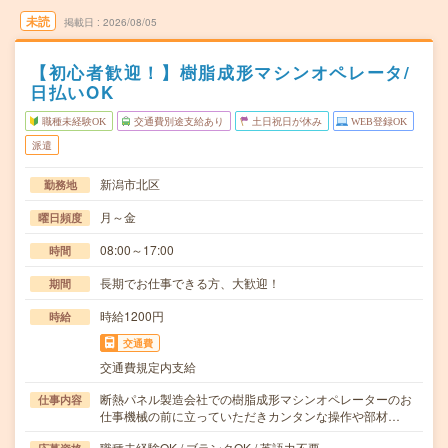
未読
掲載日
2026/08/05
【初心者歓迎！】樹脂成形マシンオペレータ/
日払いOK
職種未経験OK
交通費別途支給あり
土日祝日が休み
WEB登録OK
派遣
新潟市北区
勤務地
月～金
曜日頻度
08:00～17:00
時間
長期でお仕事できる方、大歓迎！
期間
時給1200円
時給
交通費
交通費規定内支給
断熱パネル製造会社での樹脂成形マシンオペレーターのお
仕事内容
仕事機械の前に立っていただきカンタンな操作や部材…
職種未経験OK / ブランクOK / 英語力不要