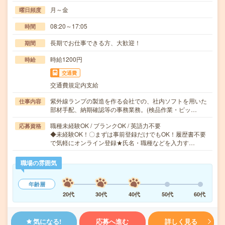
月～金
曜日頻度
08:20～17:05
時間
長期でお仕事できる方、大歓迎！
期間
時給1200円
時給
交通費
交通費規定内支給
紫外線ランプの製造を作る会社での、社内ソフトを用いた
仕事内容
部材手配、納期確認等の事務業務。(検品作業・ピッ…
職種未経験OK / ブランクOK / 英語力不要
応募資格
◆未経験OK！〇まずは事前登録だけでもOK！履歴書不要
で気軽にオンライン登録★氏名・職種などを入力す…
職場の雰囲気
年齢層
20代
30代
40代
50代
60代
気になる!
応募へ進む
詳しく見る