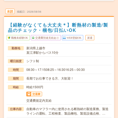
未読
掲載日
2026/08/06
【経験がなくても大丈夫＊】断熱材の製造/製
品のチェック・梱包/日払いOK
職種未経験OK
交通費別途支給あり
WEB登録OK
派遣
新潟県上越市
勤務地
直江津駅からバス10分
シフト制
曜日頻度
08:30～17:1508:25～16:3016:25～00:30
時間
長期でお仕事できる方、大歓迎！
期間
時給1500円
時給
交通費
交通費規定内支給
自動車のマフラー内に使用される断熱材の製造業務。製造
仕事内容
ラインの運転、工程検査、製品梱包、製造設備点検、…