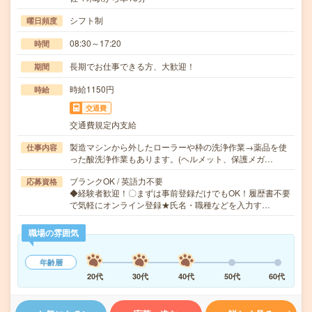
シフト制
曜日頻度
08:30～17:20
時間
長期でお仕事できる方、大歓迎！
期間
時給1150円
時給
交通費
交通費規定内支給
製造マシンから外したローラーや枠の洗浄作業→薬品を使
仕事内容
った酸洗浄作業もあります。(ヘルメット、保護メガ…
ブランクOK / 英語力不要
応募資格
◆経験者歓迎！〇まずは事前登録だけでもOK！履歴書不要
で気軽にオンライン登録★氏名・職種などを入力す…
職場の雰囲気
年齢層
20代
30代
40代
50代
60代