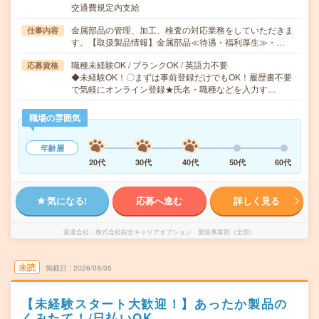
交通費規定内支給
金属部品の管理、加工、検査の対応業務をしていただきま
仕事内容
す。【取扱製品情報】金属部品≪待遇・福利厚生≫・…
職種未経験OK / ブランクOK / 英語力不要
応募資格
◆未経験OK！〇まずは事前登録だけでもOK！履歴書不要
で気軽にオンライン登録★氏名・職種などを入力す…
職場の雰囲気
年齢層
20代
30代
40代
50代
60代
気になる!
応募へ進む
詳しく見る
派遣会社
株式会社綜合キャリアオプション 製造事業部（全国）
未読
掲載日
2026/08/05
【未経験スタート大歓迎！】あったか製品の
くみたて！/日払いOK