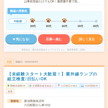
は事前登録だけでもOK！履歴書不要で気…
職場の雰囲気
年齢層
20代
30代
40代
50代
60代
気になる!
応募へ進む
詳しく見る
派遣会社
株式会社綜合キャリアオプション 製造事業部（全国）
未読
掲載日
2026/08/05
【未経験スタート大歓迎！】紫外線ランプの
組立検査/日払いOK
職種未経験OK
交通費別途支給あり
土日祝日が休み
WEB登録OK
派遣
新潟県南魚沼市
勤務地
六日町駅から車10分