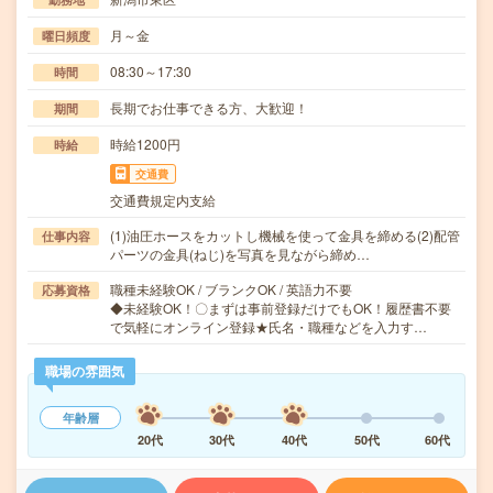
月～金
曜日頻度
08:30～17:30
時間
長期でお仕事できる方、大歓迎！
期間
時給1200円
時給
交通費
交通費規定内支給
(1)油圧ホースをカットし機械を使って金具を締める(2)配管
仕事内容
パーツの金具(ねじ)を写真を見ながら締め…
職種未経験OK / ブランクOK / 英語力不要
応募資格
◆未経験OK！〇まずは事前登録だけでもOK！履歴書不要
で気軽にオンライン登録★氏名・職種などを入力す…
職場の雰囲気
年齢層
20代
30代
40代
50代
60代