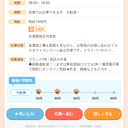
08:00～16:50
時間
長期でお仕事できる方、大歓迎！
期間
時給1500円
時給
交通費
交通費規定内支給
金属加工機を図面を見ながら、お客様の仕様に合わせてカ
仕事内容
スタマイズしていく組立作業です。ドライバーやスパ…
ブランクOK / 英語力不要
応募資格
◆経験者歓迎！〇まずは事前登録だけでもOK！履歴書不要
で気軽にオンライン登録★氏名・職種などを入力す…
職場の雰囲気
年齢層
20代
30代
40代
50代
60代
気になる!
応募へ進む
詳しく見る
派遣会社
株式会社綜合キャリアオプション 製造事業部（全国）