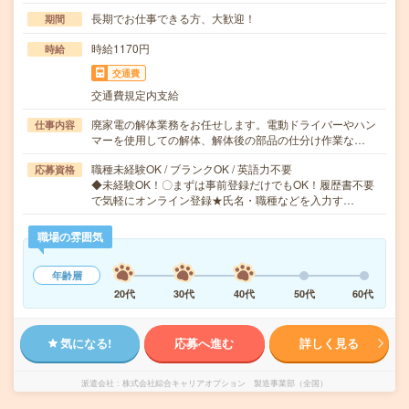
長期でお仕事できる方、大歓迎！
期間
時給1170円
時給
交通費
交通費規定内支給
廃家電の解体業務をお任せします。電動ドライバーやハン
仕事内容
マーを使用しての解体、解体後の部品の仕分け作業な…
職種未経験OK / ブランクOK / 英語力不要
応募資格
◆未経験OK！〇まずは事前登録だけでもOK！履歴書不要
で気軽にオンライン登録★氏名・職種などを入力す…
職場の雰囲気
年齢層
20代
30代
40代
50代
60代
気になる!
応募へ進む
詳しく見る
派遣会社
株式会社綜合キャリアオプション 製造事業部（全国）