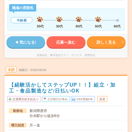
職場の雰囲気
年齢層
20代
30代
40代
50代
60代
気になる!
応募へ進む
詳しく見る
派遣会社
株式会社テクノ・サービス 採用担当
未読
掲載日
2026/08/06
【経験活かしてステップUP！！】組立・加
工・食品製造など/日払いOK
交通費別途支給あり
土日祝日が休み
WEB登録OK
派遣
新潟県燕市
勤務地
分水駅から徒歩6分
月～金
曜日頻度