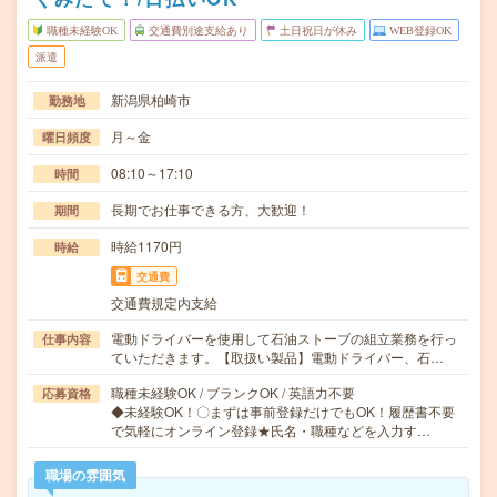
職種未経験OK
交通費別途支給あり
土日祝日が休み
WEB登録OK
派遣
新潟県柏崎市
勤務地
月～金
曜日頻度
08:10～17:10
時間
長期でお仕事できる方、大歓迎！
期間
時給1170円
時給
交通費
交通費規定内支給
電動ドライバーを使用して石油ストーブの組立業務を行っ
仕事内容
ていただきます。【取扱い製品】電動ドライバー、石…
職種未経験OK / ブランクOK / 英語力不要
応募資格
◆未経験OK！〇まずは事前登録だけでもOK！履歴書不要
で気軽にオンライン登録★氏名・職種などを入力す…
職場の雰囲気