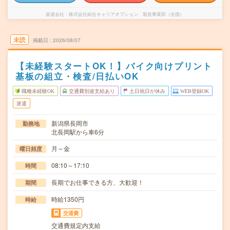
派遣会社
株式会社綜合キャリアオプション 製造事業部（全国）
未読
掲載日
2026/08/07
【未経験スタートOK！】バイク向けプリント
基板の組立・検査/日払いOK
職種未経験OK
交通費別途支給あり
土日祝日が休み
WEB登録OK
派遣
新潟県長岡市
勤務地
北長岡駅から車6分
月～金
曜日頻度
08:10～17:10
時間
長期でお仕事できる方、大歓迎！
期間
時給1350円
時給
交通費
交通費規定内支給