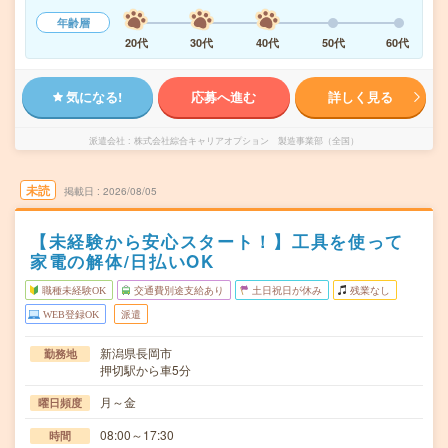
年齢層
20代
30代
40代
50代
60代
気になる!
応募へ進む
詳しく見る
派遣会社
株式会社綜合キャリアオプション 製造事業部（全国）
未読
掲載日
2026/08/05
【未経験から安心スタート！】工具を使って
家電の解体/日払いOK
職種未経験OK
交通費別途支給あり
土日祝日が休み
残業なし
WEB登録OK
派遣
新潟県長岡市
勤務地
押切駅から車5分
月～金
曜日頻度
08:00～17:30
時間