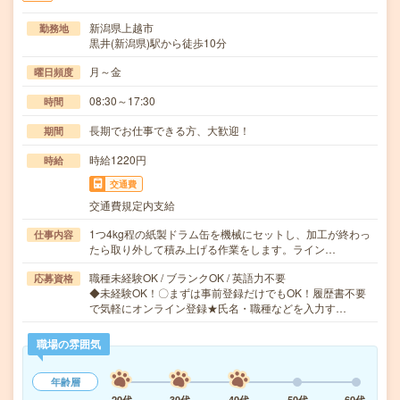
新潟県上越市
勤務地
黒井(新潟県)駅から徒歩10分
月～金
曜日頻度
08:30～17:30
時間
長期でお仕事できる方、大歓迎！
期間
時給1220円
時給
交通費
交通費規定内支給
1つ4kg程の紙製ドラム缶を機械にセットし、加工が終わっ
仕事内容
たら取り外して積み上げる作業をします。ライン…
職種未経験OK / ブランクOK / 英語力不要
応募資格
◆未経験OK！〇まずは事前登録だけでもOK！履歴書不要
で気軽にオンライン登録★氏名・職種などを入力す…
職場の雰囲気
年齢層
20代
30代
40代
50代
60代