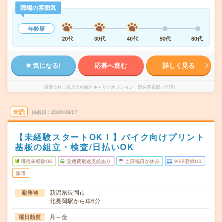
職場の雰囲気
年齢層
20代
30代
40代
50代
60代
気になる!
応募へ進む
詳しく見る
派遣会社
株式会社綜合キャリアオプション 製造事業部（全国）
未読
掲載日
2026/08/07
【未経験スタートOK！】バイク向けプリント
基板の組立・検査/日払いOK
職種未経験OK
交通費別途支給あり
土日祝日が休み
WEB登録OK
派遣
新潟県長岡市
勤務地
北長岡駅から車6分
月～金
曜日頻度