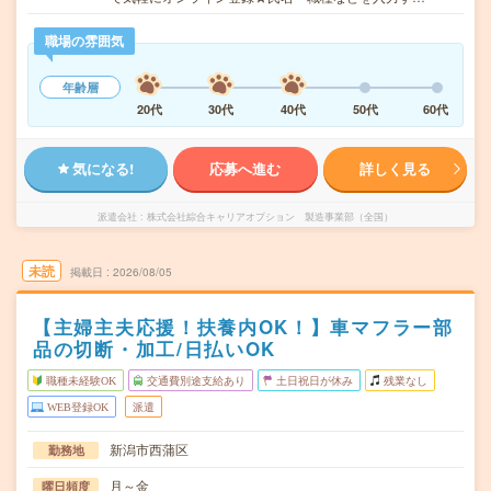
職場の雰囲気
年齢層
20代
30代
40代
50代
60代
気になる!
応募へ進む
詳しく見る
派遣会社
株式会社綜合キャリアオプション 製造事業部（全国）
未読
掲載日
2026/08/05
【主婦主夫応援！扶養内OK！】車マフラー部
品の切断・加工/日払いOK
職種未経験OK
交通費別途支給あり
土日祝日が休み
残業なし
WEB登録OK
派遣
新潟市西蒲区
勤務地
月～金
曜日頻度