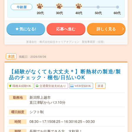
年齢層
20代
30代
40代
50代
60代
気になる!
応募へ進む
詳しく見る
派遣会社
株式会社綜合キャリアオプション 製造事業部（全国）
未読
掲載日
2026/08/06
【経験がなくても大丈夫＊】断熱材の製造/製
品のチェック・梱包/日払いOK
職種未経験OK
交通費別途支給あり
WEB登録OK
派遣
新潟県上越市
勤務地
直江津駅からバス10分
シフト制
曜日頻度
08:30～17:1508:25～16:3016:25～00:30
時間
長期でお仕事できる方、大歓迎！
期間