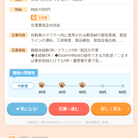
時給1500円
時給
交通費
交通費規定内支給
自動車のマフラー内に使用される断熱材の製造業務。製造
仕事内容
ラインの運転、工程検査、製品梱包、製造設備点検、…
職種未経験OK / ブランクOK / 英語力不要
応募資格
◆未経験OK！◆ExcelやWordの操作できる方歓迎！〇まず
は事前登録だけでもOK！履歴書不要で気…
職場の雰囲気
年齢層
20代
30代
40代
50代
60代
気になる!
応募へ進む
詳しく見る
派遣会社
株式会社綜合キャリアオプション 製造事業部（全国）
未読
掲載日
2026/08/06