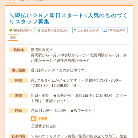
＼即払いＯＫ／即日スタート○人気のものづく
りスタッフ募集
職種未経験OK
交通費別途支給あり
土日祝日が休み
WEB登録OK
派遣
新潟県長岡市
勤務地
長岡駅から---分／押切駅から---分／北長岡駅から---分／前
川駅から---分／越後滝谷駅から---分
週5日のフルタイムのお仕事です。
曜日頻度
週5フルタイムがメインです！＜勤務時間の例＞8:00～
時間
17:008:30～17:309:00～18:…
即日～長期 ★応募から「最短2日後」に勤務OK！スター
期間
ト日はご相談ください。
時給1100円～1500円 ★Wワーク不可
時給
交通費
交通費全額支給
＼ものづくりスタッフ募集／部品の組み立てや加工、検査
仕事内容