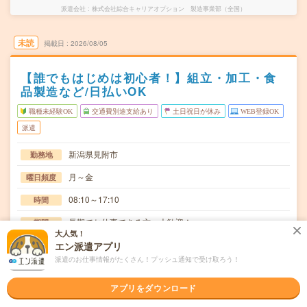
派遣会社
株式会社綜合キャリアオプション 製造事業部（全国）
未読
掲載日
2026/08/05
【誰でもはじめは初心者！】組立・加工・食
品製造など/日払いOK
職種未経験OK
交通費別途支給あり
土日祝日が休み
WEB登録OK
派遣
新潟県見附市
勤務地
月～金
曜日頻度
08:10～17:10
時間
長期でお仕事できる方、大歓迎！
期間
大人気！
時給1200円
エン派遣アプリ
時給
派遣のお仕事情報がたくさん！プッシュ通知で受け取ろう！
交通費
交通費規定内支給
アプリをダウンロード
基板の検査、組立業務です。検査は検査機にセットしてボ
仕事内容