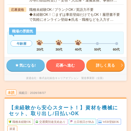
職種未経験OK / ブランクOK / 英語力不要
応募資格
◆未経験OK！〇まずは事前登録だけでもOK！履歴書不要
で気軽にオンライン登録★氏名・職種などを入力す…
職場の雰囲気
年齢層
20代
30代
40代
50代
60代
気になる!
応募へ進む
詳しく見る
派遣会社
株式会社綜合キャリアオプション 製造事業部（全国）
未読
掲載日
2026/08/07
【未経験から安心スタート！】資材を機械に
セット、取り出し/日払いOK
職種未経験OK
交通費別途支給あり
土日祝日が休み
WEB登録OK
派遣