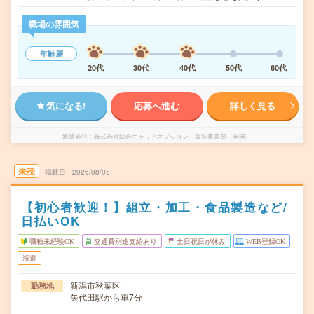
職場の雰囲気
年齢層
20代
30代
40代
50代
60代
気になる!
応募へ進む
詳しく見る
派遣会社
株式会社綜合キャリアオプション 製造事業部（全国）
未読
掲載日
2026/08/05
【初心者歓迎！】組立・加工・食品製造など/
日払いOK
職種未経験OK
交通費別途支給あり
土日祝日が休み
WEB登録OK
派遣
新潟市秋葉区
勤務地
矢代田駅から車7分