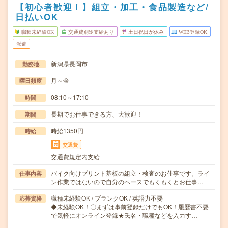
【初心者歓迎！】組立・加工・食品製造など/
日払いOK
職種未経験OK
交通費別途支給あり
土日祝日が休み
WEB登録OK
派遣
新潟県長岡市
勤務地
月～金
曜日頻度
08:10～17:10
時間
長期でお仕事できる方、大歓迎！
期間
時給1350円
時給
交通費
交通費規定内支給
バイク向けプリント基板の組立・検査のお仕事です。ライ
仕事内容
ン作業ではないので自分のペースでもくもくとお仕事…
職種未経験OK / ブランクOK / 英語力不要
応募資格
◆未経験OK！〇まずは事前登録だけでもOK！履歴書不要
で気軽にオンライン登録★氏名・職種などを入力す…