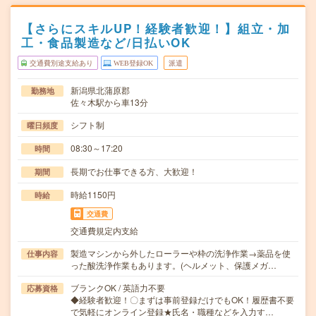
【さらにスキルUP！経験者歓迎！】組立・加
工・食品製造など/日払いOK
交通費別途支給あり
WEB登録OK
派遣
新潟県北蒲原郡
勤務地
佐々木駅から車13分
シフト制
曜日頻度
08:30～17:20
時間
長期でお仕事できる方、大歓迎！
期間
時給1150円
時給
交通費
交通費規定内支給
製造マシンから外したローラーや枠の洗浄作業→薬品を使
仕事内容
った酸洗浄作業もあります。(ヘルメット、保護メガ…
ブランクOK / 英語力不要
応募資格
◆経験者歓迎！〇まずは事前登録だけでもOK！履歴書不要
で気軽にオンライン登録★氏名・職種などを入力す…