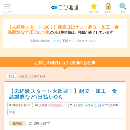
メニュー
気になる!
ログイン
検索
【未経験スタートOK！】残業ほぼナシ！組立・加工・食
品製造など/日払いOK
のお仕事情報は、掲載が終了しています
掲載時の情報は、
ページ下部
からご覧いただけます。
お探しの条件に近い派遣のお仕事
未読
掲載日
2026/08/08
【未経験スタート大歓迎！】組立・加工・食
品製造など/日払いOK
職種未経験OK
交通費別途支給あり
土日祝日が休み
WEB登録OK
派遣
新潟県上越市
勤務地