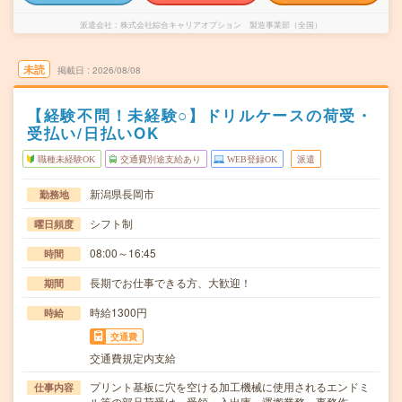
派遣会社
株式会社綜合キャリアオプション 製造事業部（全国）
未読
掲載日
2026/08/08
【経験不問！未経験○】ドリルケースの荷受・
受払い/日払いOK
職種未経験OK
交通費別途支給あり
WEB登録OK
派遣
新潟県長岡市
勤務地
シフト制
曜日頻度
08:00～16:45
時間
長期でお仕事できる方、大歓迎！
期間
時給1300円
時給
交通費
交通費規定内支給
プリント基板に穴を空ける加工機械に使用されるエンドミ
仕事内容
ル等の部品荷受け・受領・入出庫・運搬業務、事務作…