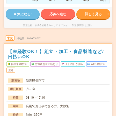
気になる!
応募へ進む
詳しく見る
派遣会社
株式会社綜合キャリアオプション 製造事業部（全国）
未読
掲載日
2026/08/07
【未経験OK！】組立・加工・食品製造など/
日払いOK
職種未経験OK
交通費別途支給あり
土日祝日が休み
WEB登録OK
派遣
新潟県長岡市
勤務地
月～金
曜日頻度
08:10～17:10
時間
長期でお仕事できる方、大歓迎！
期間
時給1350円
時給