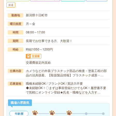
派遣
新潟県十日町市
勤務地
月～金
曜日頻度
08:00～17:00
時間
長期でお仕事できる方、大歓迎！
期間
時給1050～1200円
時給
交通費
交通費規定内支給
カメラなどの外装プラスチック部品の検査・塗装工程の部
仕事内容
品の治具脱着。【取扱製品情報】プラスチック成形・…
職種未経験OK / ブランクOK / 英語力不要
応募資格
◆未経験OK！〇まずは事前登録だけでもOK！履歴書不要
で気軽にオンライン登録★氏名・職種などを入力す…
職場の雰囲気
年齢層