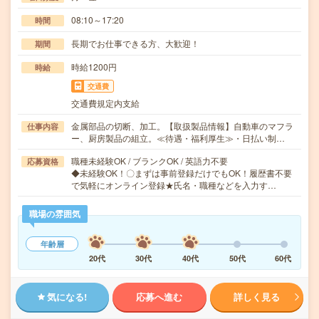
08:10～17:20
時間
長期でお仕事できる方、大歓迎！
期間
時給1200円
時給
交通費
交通費規定内支給
金属部品の切断、加工。【取扱製品情報】自動車のマフラ
仕事内容
ー、厨房製品の組立。≪待遇・福利厚生≫・日払い制…
職種未経験OK / ブランクOK / 英語力不要
応募資格
◆未経験OK！〇まずは事前登録だけでもOK！履歴書不要
で気軽にオンライン登録★氏名・職種などを入力す…
職場の雰囲気
年齢層
20代
30代
40代
50代
60代
気になる!
応募へ進む
詳しく見る