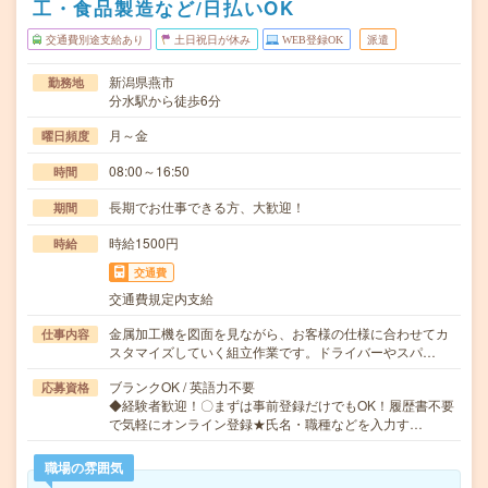
工・食品製造など/日払いOK
交通費別途支給あり
土日祝日が休み
WEB登録OK
派遣
新潟県燕市
勤務地
分水駅から徒歩6分
月～金
曜日頻度
08:00～16:50
時間
長期でお仕事できる方、大歓迎！
期間
時給1500円
時給
交通費
交通費規定内支給
金属加工機を図面を見ながら、お客様の仕様に合わせてカ
仕事内容
スタマイズしていく組立作業です。ドライバーやスパ…
ブランクOK / 英語力不要
応募資格
◆経験者歓迎！〇まずは事前登録だけでもOK！履歴書不要
で気軽にオンライン登録★氏名・職種などを入力す…
職場の雰囲気