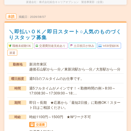
派遣会社
株式会社綜合キャリアオプション 製造事業部（全国）
未読
掲載日
2026/08/07
＼即払いＯＫ／即日スタート○人気のものづく
りスタッフ募集
職種未経験OK
交通費別途支給あり
土日祝日が休み
WEB登録OK
派遣
新潟市東区
勤務地
越後石山駅から---分／東新潟駅から---分／大形駅から---分
週5日のフルタイムのお仕事です。
曜日頻度
週5フルタイムがメインです！＜勤務時間の例＞8:00～
時間
17:008:30～17:309:00～18:…
即日～長期 ★応募から「最短2日後」に勤務OK！スター
期間
ト日はご相談ください。
時給1100円～1500円 ★Wワーク不可
時給
交通費