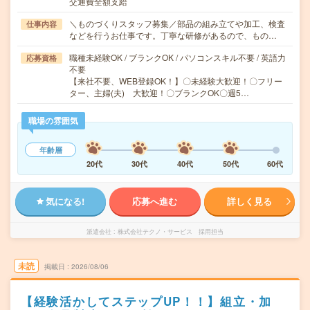
交通費全額支給
＼ものづくりスタッフ募集／部品の組み立てや加工、検査
仕事内容
などを行うお仕事です。丁寧な研修があるので、もの…
職種未経験OK / ブランクOK / パソコンスキル不要 / 英語力
応募資格
不要
【来社不要、WEB登録OK！】〇未経験大歓迎！〇フリー
ター、主婦(夫) 大歓迎！〇ブランクOK〇週5…
職場の雰囲気
年齢層
20代
30代
40代
50代
60代
気になる!
応募へ進む
詳しく見る
派遣会社
株式会社テクノ・サービス 採用担当
未読
掲載日
2026/08/06
【経験活かしてステップUP！！】組立・加