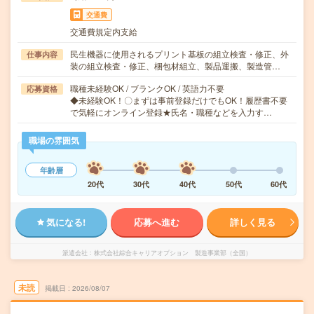
交通費
交通費規定内支給
民生機器に使用されるプリント基板の組立検査・修正、外
仕事内容
装の組立検査・修正、梱包材組立、製品運搬、製造管…
職種未経験OK / ブランクOK / 英語力不要
応募資格
◆未経験OK！〇まずは事前登録だけでもOK！履歴書不要
で気軽にオンライン登録★氏名・職種などを入力す…
職場の雰囲気
年齢層
20代
30代
40代
50代
60代
気になる!
応募へ進む
詳しく見る
派遣会社
株式会社綜合キャリアオプション 製造事業部（全国）
未読
掲載日
2026/08/07