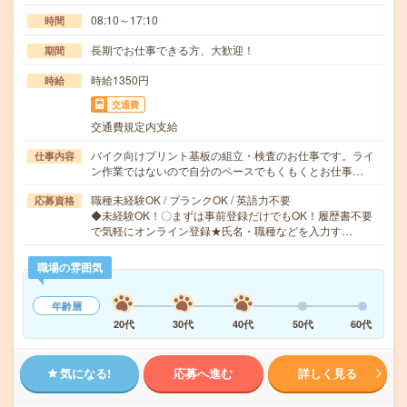
08:10～17:10
時間
長期でお仕事できる方、大歓迎！
期間
時給1350円
時給
交通費
交通費規定内支給
バイク向けプリント基板の組立・検査のお仕事です。ライ
仕事内容
ン作業ではないので自分のペースでもくもくとお仕事…
職種未経験OK / ブランクOK / 英語力不要
応募資格
◆未経験OK！〇まずは事前登録だけでもOK！履歴書不要
で気軽にオンライン登録★氏名・職種などを入力す…
職場の雰囲気
年齢層
20代
30代
40代
50代
60代
気になる!
応募へ進む
詳しく見る