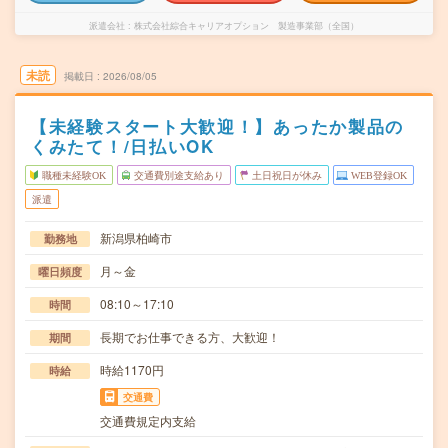
派遣会社
株式会社綜合キャリアオプション 製造事業部（全国）
未読
掲載日
2026/08/05
【未経験スタート大歓迎！】あったか製品の
くみたて！/日払いOK
職種未経験OK
交通費別途支給あり
土日祝日が休み
WEB登録OK
派遣
新潟県柏崎市
勤務地
月～金
曜日頻度
08:10～17:10
時間
長期でお仕事できる方、大歓迎！
期間
時給1170円
時給
交通費
交通費規定内支給