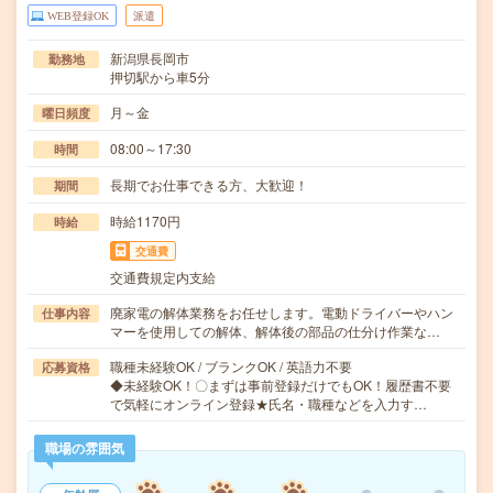
WEB登録OK
派遣
新潟県長岡市
勤務地
押切駅から車5分
月～金
曜日頻度
08:00～17:30
時間
長期でお仕事できる方、大歓迎！
期間
時給1170円
時給
交通費
交通費規定内支給
廃家電の解体業務をお任せします。電動ドライバーやハン
仕事内容
マーを使用しての解体、解体後の部品の仕分け作業な…
職種未経験OK / ブランクOK / 英語力不要
応募資格
◆未経験OK！〇まずは事前登録だけでもOK！履歴書不要
で気軽にオンライン登録★氏名・職種などを入力す…
職場の雰囲気