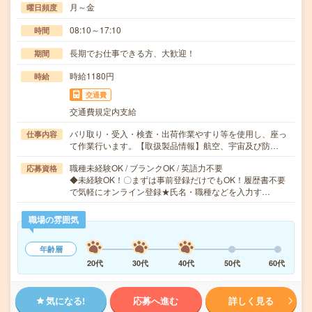
月～金
曜日頻度
08:10～17:10
時間
長期でお仕事できる方、大歓迎！
期間
時給1180円
時給
交通費
交通費規定内支給
バリ取り・受入・検査・出荷作業やすり等を使用し、座っ
仕事内容
て作業行います。【取扱製品情報】航空、宇宙及び防…
職種未経験OK / ブランクOK / 英語力不要
応募資格
◆未経験OK！〇まずは事前登録だけでもOK！履歴書不要
で気軽にオンライン登録★氏名・職種などを入力す…
職場の雰囲気
年齢層
20代
30代
40代
50代
60代
気になる!
応募へ進む
詳しく見る