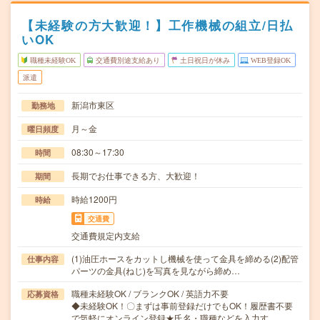
【未経験の方大歓迎！】工作機械の組立/日払
いOK
職種未経験OK
交通費別途支給あり
土日祝日が休み
WEB登録OK
派遣
新潟市東区
勤務地
月～金
曜日頻度
08:30～17:30
時間
長期でお仕事できる方、大歓迎！
期間
時給1200円
時給
交通費
交通費規定内支給
(1)油圧ホースをカットし機械を使って金具を締める(2)配管
仕事内容
パーツの金具(ねじ)を写真を見ながら締め…
職種未経験OK / ブランクOK / 英語力不要
応募資格
◆未経験OK！〇まずは事前登録だけでもOK！履歴書不要
で気軽にオンライン登録★氏名・職種などを入力す…