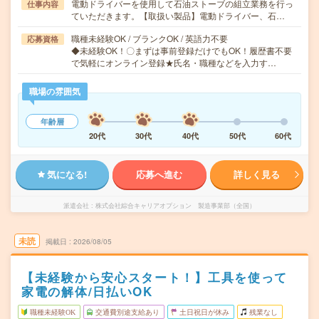
電動ドライバーを使用して石油ストーブの組立業務を行っ
仕事内容
ていただきます。【取扱い製品】電動ドライバー、石…
職種未経験OK / ブランクOK / 英語力不要
応募資格
◆未経験OK！〇まずは事前登録だけでもOK！履歴書不要
で気軽にオンライン登録★氏名・職種などを入力す…
職場の雰囲気
年齢層
20代
30代
40代
50代
60代
気になる!
応募へ進む
詳しく見る
派遣会社
株式会社綜合キャリアオプション 製造事業部（全国）
未読
掲載日
2026/08/05
【未経験から安心スタート！】工具を使って
家電の解体/日払いOK
職種未経験OK
交通費別途支給あり
土日祝日が休み
残業なし