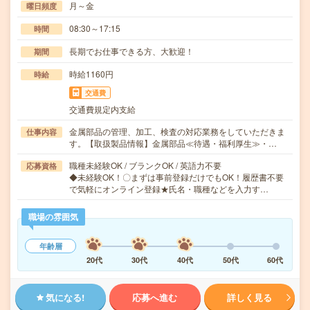
月～金
曜日頻度
08:30～17:15
時間
長期でお仕事できる方、大歓迎！
期間
時給1160円
時給
交通費
交通費規定内支給
金属部品の管理、加工、検査の対応業務をしていただきま
仕事内容
す。【取扱製品情報】金属部品≪待遇・福利厚生≫・…
職種未経験OK / ブランクOK / 英語力不要
応募資格
◆未経験OK！〇まずは事前登録だけでもOK！履歴書不要
で気軽にオンライン登録★氏名・職種などを入力す…
職場の雰囲気
年齢層
20代
30代
40代
50代
60代
気になる!
応募へ進む
詳しく見る