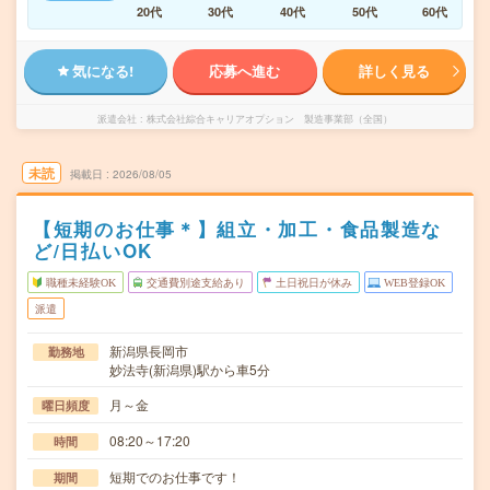
20代
30代
40代
50代
60代
気になる!
応募へ進む
詳しく見る
派遣会社
株式会社綜合キャリアオプション 製造事業部（全国）
未読
掲載日
2026/08/05
【短期のお仕事＊】組立・加工・食品製造な
ど/日払いOK
職種未経験OK
交通費別途支給あり
土日祝日が休み
WEB登録OK
派遣
新潟県長岡市
勤務地
妙法寺(新潟県)駅から車5分
月～金
曜日頻度
08:20～17:20
時間
短期でのお仕事です！
期間