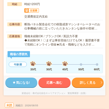
時給1200円
時給
交通費
交通費規定内支給
断熱パネル製造会社での樹脂成形マシンオペレーターのお
仕事内容
仕事機械の前に立っていただきカンタンな操作や部材…
職種未経験OK / ブランクOK / 英語力不要
応募資格
◆未経験OK！〇まずは事前登録だけでもOK！履歴書不要
で気軽にオンライン登録★氏名・職種などを入力す…
職場の雰囲気
年齢層
20代
30代
40代
50代
60代
気になる!
応募へ進む
詳しく見る
派遣会社
株式会社綜合キャリアオプション 製造事業部（全国）
未読
掲載日
2026/08/05