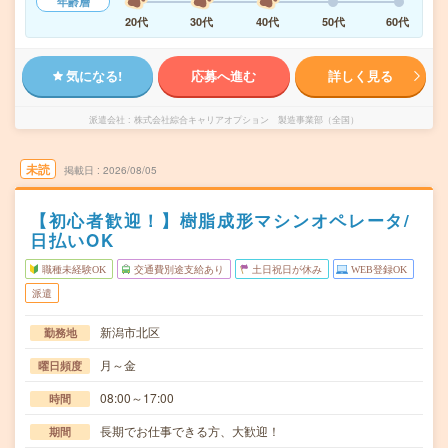
年齢層
20代
30代
40代
50代
60代
気になる!
応募へ進む
詳しく見る
派遣会社
株式会社綜合キャリアオプション 製造事業部（全国）
未読
掲載日
2026/08/05
【初心者歓迎！】樹脂成形マシンオペレータ/
日払いOK
職種未経験OK
交通費別途支給あり
土日祝日が休み
WEB登録OK
派遣
新潟市北区
勤務地
月～金
曜日頻度
08:00～17:00
時間
長期でお仕事できる方、大歓迎！
期間