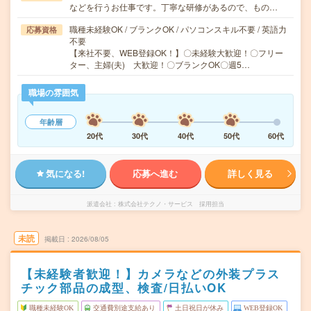
などを行うお仕事です。丁寧な研修があるので、もの…
職種未経験OK / ブランクOK / パソコンスキル不要 / 英語力
応募資格
不要
【来社不要、WEB登録OK！】〇未経験大歓迎！〇フリー
ター、主婦(夫) 大歓迎！〇ブランクOK〇週5…
職場の雰囲気
年齢層
20代
30代
40代
50代
60代
気になる!
応募へ進む
詳しく見る
派遣会社
株式会社テクノ・サービス 採用担当
未読
掲載日
2026/08/05
【未経験者歓迎！】カメラなどの外装プラス
チック部品の成型、検査/日払いOK
職種未経験OK
交通費別途支給あり
土日祝日が休み
WEB登録OK