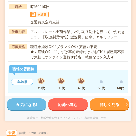
時給1150円
時給
交通費
交通費規定内支給
アルミフレーム出荷作業、バリ取り洗浄を行っていただき
仕事内容
ます。【取扱製品情報】減速機、歯車、アルミフレー…
職種未経験OK / ブランクOK / 英語力不要
応募資格
◆未経験OK！〇まずは事前登録だけでもOK！履歴書不要
で気軽にオンライン登録★氏名・職種などを入力す…
職場の雰囲気
年齢層
20代
30代
40代
50代
60代
気になる!
応募へ進む
詳しく見る
派遣会社
株式会社綜合キャリアオプション 製造事業部（全国）
未読
掲載日
2026/08/05