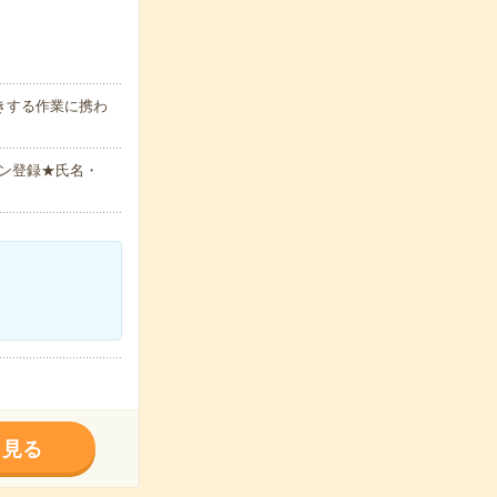
きする作業に携わ
ン登録★氏名・
く見る