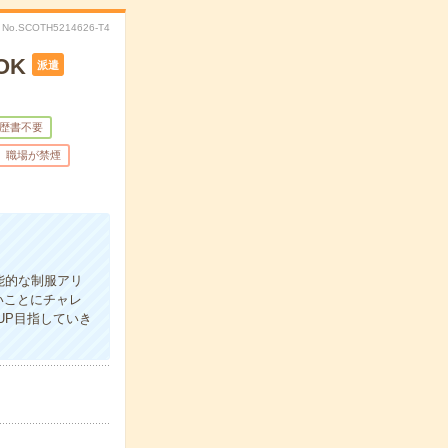
No.SCOTH5214626-T4
OK
派遣
歴書不要
職場が禁煙
能的な制服アリ
いことにチャレ
UP目指していき