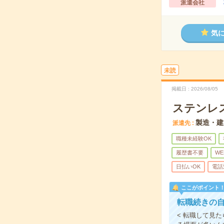
派遣会社
気
未読
掲載日
2026/08/05
ステンレ
製造・建
派遣先
職種未経験OK
履歴書不要
WE
日払いOK
電話
ここがポイント
転職続きの自
< 転職して見