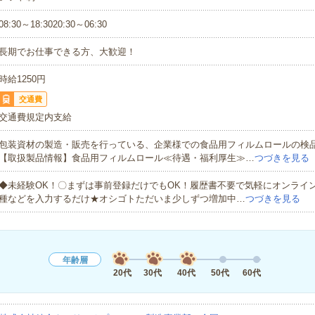
08:30～18:3020:30～06:30
長期でお仕事できる方、大歓迎！
時給1250円
交通費
交通費規定内支給
包装資材の製造・販売を行っている、企業様での食品用フィルムロールの検
【取扱製品情報】食品用フィルムロール≪待遇・福利厚生≫…
つづきを見る
◆未経験OK！〇まずは事前登録だけでもOK！履歴書不要で気軽にオンライ
種などを入力するだけ★オシゴトただいま少しずつ増加中…
つづきを見る
年齢層
20代
30代
40代
50代
60代