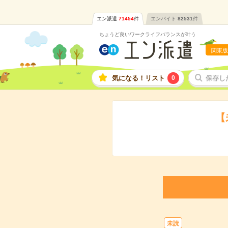
エン派遣
71454
件
エンバイト
82531
件
ちょうど良いワークライフバランスが叶う
関東版
気になる！リスト
0
保存し
【
未読