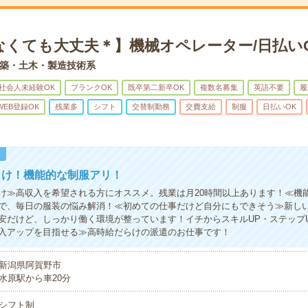
なくても大丈夫＊】機械オペレーター/日払い
築・土木・製造技術系
社会人未経験OK
ブランクOK
既卒第二新卒OK
複数名募集
英語不要
履
WEB登録OK
残業多
シフト
交替制勤務
交費支給
制服
日払いOK
！
向け！機能的な制服アリ！
け≫高収入を希望される方にオススメ。残業は月20時間以上あります！≪機
で、毎日の服装の悩み解消！≪初めての仕事だけど自分にもできそう≫新し
安だけど、しっかり働く環境が整っています！イチからスキルUP・ステップ
入アップを目指せる≫高時給だらけの派遣のお仕事です！
新潟県阿賀野市
水原駅から車20分
シフト制