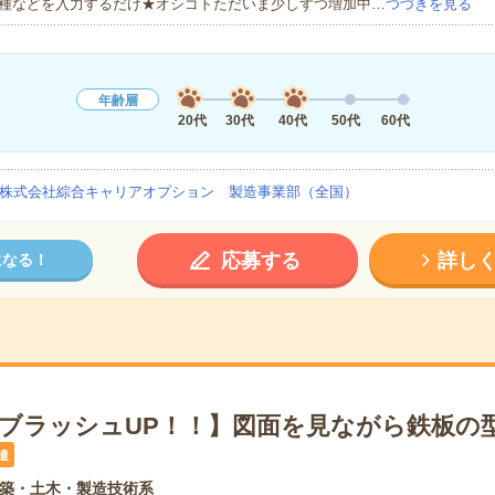
種などを入力するだけ★オシゴトただいま少しずつ増加中…
つづきを見る
年齢層
20代
30代
40代
50代
60代
株式会社綜合キャリアオプション 製造事業部（全国）
応募する
詳し
になる！
×ブラッシュUP！！】図面を見ながら鉄板の型
遣
築・土木・製造技術系