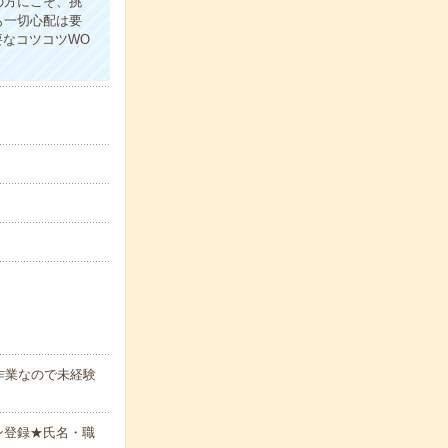
の方にこそ、挑
も一切心配は要
要なコツコツWO
作業なので未経験
ン登録★氏名・職