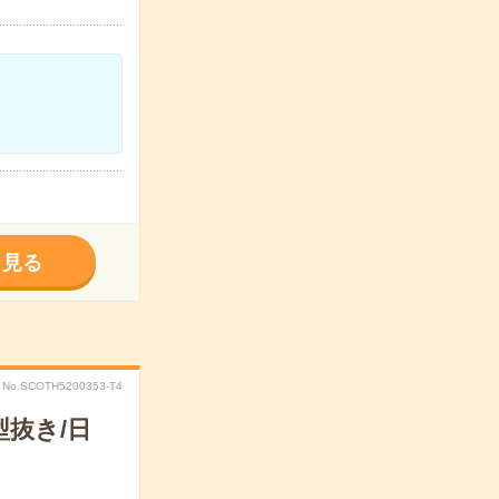
く見る
No.SCOTH5200353-T4
抜き/日