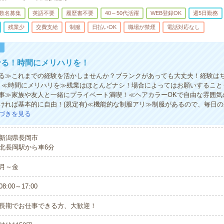
数名募集
英語不要
履歴書不要
40～50代活躍
WEB登録OK
週5日勤務
残業少
交費支給
制服
日払いOK
職場が禁煙
電話対応なし
！
せる！時間にメリハリを！
る≫これまでの経験を活かしませんか？ブランクがあっても大丈夫！経験は
！≪時間にメリハリを≫残業はほとんどナシ！場合によってはお願いすること
事≫家族や友人と一緒にプライベート満喫！≪ヘアカラーOKで自由な雰囲気
ければ基本的に自由！(規定有)≪機能的な制服アリ≫制服があるので、毎日
づきを見る
新潟県長岡市
北長岡駅から車6分
月～金
08:00～17:00
長期でお仕事できる方、大歓迎！