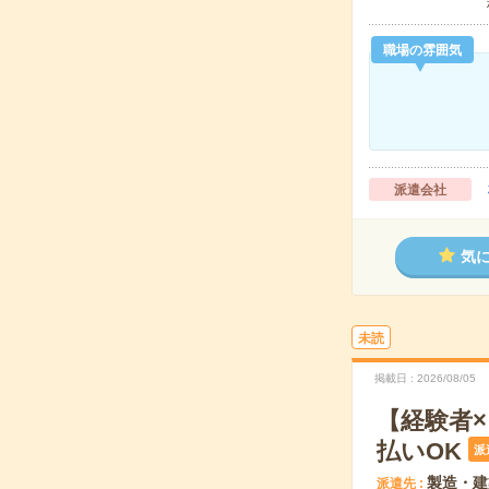
職場の雰囲気
派遣会社
気
未読
掲載日
2026/08/05
【経験者
払いOK
派
製造・建
派遣先