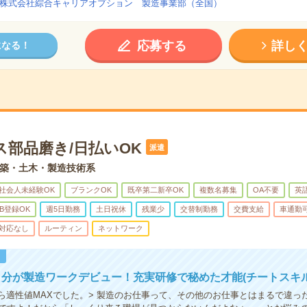
株式会社綜合キャリアオプション 製造事業部（全国）
応募する
詳し
になる！
ス部品磨き/日払いOK
派遣
築・土木・製造技術系
社会人未経験OK
ブランクOK
既卒第二新卒OK
複数名募集
OA不要
英
B登録OK
週5日勤務
土日祝休
残業少
交替制勤務
交費支給
車通勤
対応なし
ルーティン
ネットワーク
！
分が製造ワークデビュー！充実研修で秘めた才能(チートスキル
たら適性値MAXでした。> 製造のお仕事って、その他のお仕事とはまるで違っ