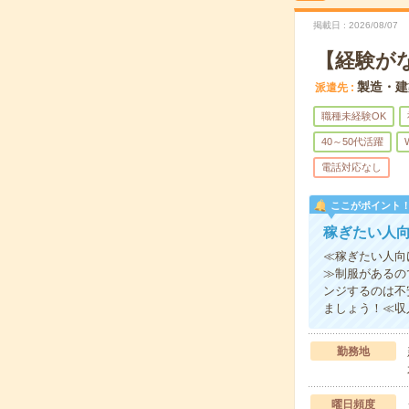
掲載日
2026/08/07
【経験が
製造・建
派遣先
職種未経験OK
40～50代活躍
電話対応なし
ここがポイント
稼ぎたい人
≪稼ぎたい人向
≫制服があるの
ンジするのは不
ましょう！≪収
勤務地
曜日頻度