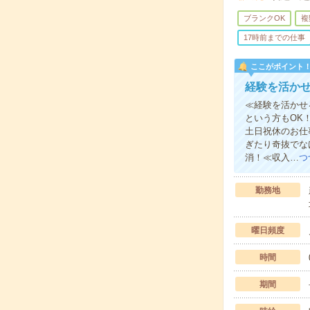
ブランクOK
複
17時前までの仕事
ここがポイント
経験を活か
≪経験を活かせ
という方もOK
土日祝休のお仕
ぎたり奇抜でな
消！≪収入…
つ
勤務地
曜日頻度
時間
期間