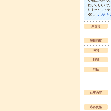
る場面が多いん
戦してもらいた
りません！アナ
RK …
つづきを
勤務地
曜日頻度
時間
期間
時給
仕事内容
応募資格