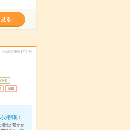
く見る
No.SCOTH553776-T4
語不要
可
制服
)が開花！
た適性が活かせ