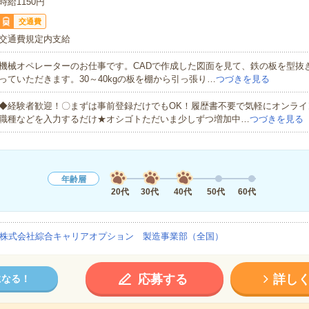
時給1150円
交通費
交通費規定内支給
機械オペレーターのお仕事です。CADで作成した図面を見て、鉄の板を型抜
っていただきます。30～40kgの板を棚から引っ張り…
つづきを見る
◆経験者歓迎！〇まずは事前登録だけでもOK！履歴書不要で気軽にオンライ
職種などを入力するだけ★オシゴトただいま少しずつ増加中…
つづきを見る
年齢層
20代
30代
40代
50代
60代
株式会社綜合キャリアオプション 製造事業部（全国）
応募する
詳し
になる！