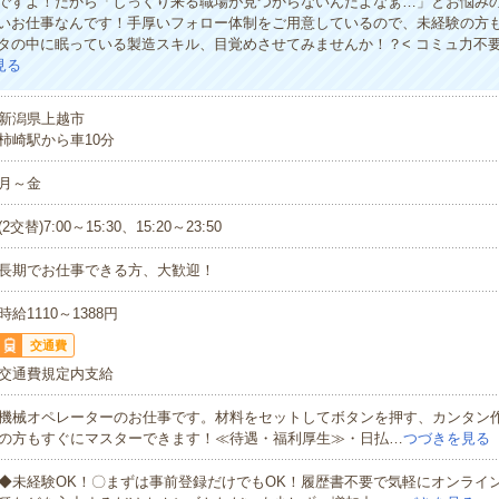
ですよ！だから「しっくり来る職場が見つからないんだよなぁ…」とお悩み
いお仕事なんです！手厚いフォロー体制をご用意しているので、未経験の方
タの中に眠っている製造スキル、目覚めさせてみませんか！？< コミュ力不
見る
新潟県上越市
柿崎駅から車10分
月～金
(2交替)7:00～15:30、15:20～23:50
長期でお仕事できる方、大歓迎！
時給1110～1388円
交通費
交通費規定内支給
機械オペレーターのお仕事です。材料をセットしてボタンを押す、カンタン
の方もすぐにマスターできます！≪待遇・福利厚生≫・日払…
つづきを見る
◆未経験OK！〇まずは事前登録だけでもOK！履歴書不要で気軽にオンライ