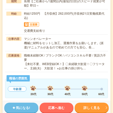
長期【ご応募から1週間以内(最短2日目)のスピード就業が可
期間
能】即日～
時給1250円 【月収例】262,000円(月収例21日実働残業代
時給
込)
交通費
交通費支給有り
マシンオペレーター
仕事内容
機械に材料をセットし加工、運搬作業をお願いします。(派
遣)マニュアルがあるので初めての方でも安心。長…
職種未経験OK / ブランクOK / パソコンスキル不要 / 英語力不
応募資格
要
【来社不要、WEB登録OK！】〇未経験大歓迎！〇フリータ
ー、主婦(夫) 大歓迎！ ※お仕事の掛け持ち…
職場の雰囲気
年齢層
20代
30代
40代
50代
60代
気になる!
応募へ進む
詳しく見る