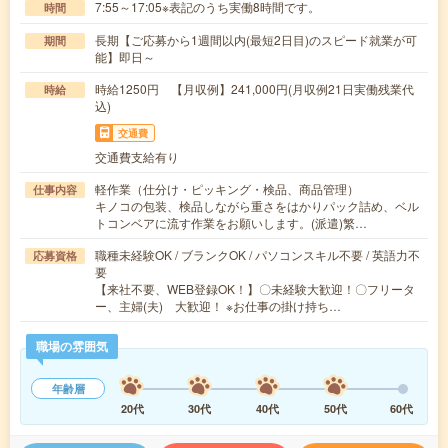
7:55～17:05※表記のうち実働8時間です。
時間
長期【ご応募から1週間以内(最短2日目)のスピード就業が可
期間
能】即日～
時給1250円 【月収例】241,000円(月収例21日実働残業代
時給
込)
交通費
交通費支給有り
軽作業（仕分け・ピッキング・検品、商品管理）
仕事内容
キノコの包装、検品しながら重さをはかりパック詰め、ベル
トコンベアに流す作業をお願いします。(派遣)繁…
職種未経験OK / ブランクOK / パソコンスキル不要 / 英語力不
応募資格
要
【来社不要、WEB登録OK！】〇未経験大歓迎！〇フリータ
ー、主婦(夫) 大歓迎！ ※お仕事の掛け持ち…
職場の雰囲気
年齢層
20代
30代
40代
50代
60代