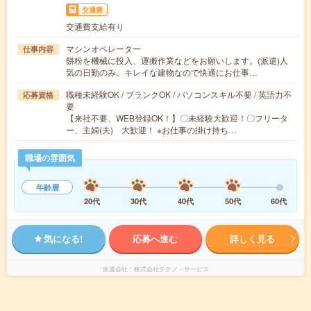
交通費
交通費支給有り
マシンオペレーター
仕事内容
餅粉を機械に投入、運搬作業などをお願いします。(派遣)人
気の日勤のみ。キレイな建物なので快適にお仕事…
職種未経験OK / ブランクOK / パソコンスキル不要 / 英語力不
応募資格
要
【来社不要、WEB登録OK！】〇未経験大歓迎！〇フリータ
ー、主婦(夫) 大歓迎！ ※お仕事の掛け持ち…
職場の雰囲気
年齢層
20代
30代
40代
50代
60代
気になる!
応募へ進む
詳しく見る
派遣会社
株式会社テクノ・サービス