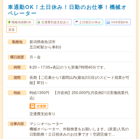
車通勤OK！土日休み！日勤のお仕事！機械オ
ペレーター
職種未経験OK
交通費別途支給あり
土日祝日が休み
WEB登録OK
派遣
新潟県南魚沼市
勤務地
五日町駅から車8分
月～金
曜日頻度
8:20～17:05※表記のうち実働7時間40分です。
時間
長期【ご応募から1週間以内(最短2日目)のスピード就業が可
期間
能】即日～
時給1350円 【月収例】250,000円(月収例21日実働残業代
時給
込)
交通費
交通費支給有り
マシンオペレーター
仕事内容
機械オペレーター、外観検査をお願いします。(派遣)人気の
日勤勤務！土日祝休みのお仕事です！空調完備で…