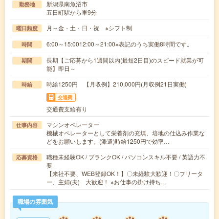
新潟県南魚沼市
勤務地
五日町駅から車9分
月～金・土・日・祝 ※シフト制
曜日頻度
6:00～15:0012:00～21:00※表記のうち実働8時間です。
時間
長期【ご応募から1週間以内(最短2日目)のスピード就業が可
期間
能】即日～
時給1250円 【月収例】210,000円(月収例21日実働)
時給
交通費
交通費支給有り
マシンオペレーター
仕事内容
機械オペレーターとして栄養剤の充填、培地の仕込み作業な
どをお願いします。(派遣)時給1250円で効率…
職種未経験OK / ブランクOK / パソコンスキル不要 / 英語力不
応募資格
要
【来社不要、WEB登録OK！】〇未経験大歓迎！〇フリータ
ー、主婦(夫) 大歓迎！ ※お仕事の掛け持ち…
職場の雰囲気