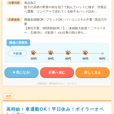
食品加工
仕事内容
餃子の具材の野菜や肉を包丁で刻んでバットに移す、作業台
へ運搬、コンベアーで流れてくる餃子をパック詰め…
職種未経験OK / ブランクOK / パソコンスキル不要 / 英語力不
応募資格
要
【来社不要、WEB登録OK！】〇未経験大歓迎！〇フリータ
ー、主婦(夫) 大歓迎！ ※お仕事の掛け持ち…
職場の雰囲気
年齢層
20代
30代
40代
50代
60代
気になる!
応募へ進む
詳しく見る
派遣会社
株式会社テクノ・サービス
未読
高時給！車通勤OK！平日休み！ボイラーオペ