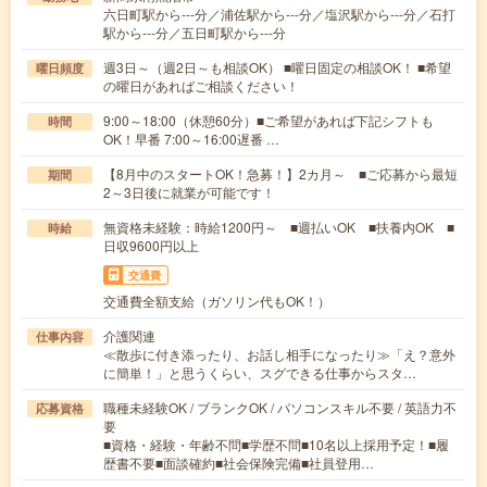
六日町駅から---分／浦佐駅から---分／塩沢駅から---分／石打
駅から---分／五日町駅から---分
週3日～（週2日～も相談OK） ■曜日固定の相談OK！ ■希望
曜日頻度
の曜日があればご相談ください！
9:00～18:00（休憩60分）■ご希望があれば下記シフトも
時間
OK！早番 7:00～16:00遅番 …
【8月中のスタートOK！急募！】2カ月～ ■ご応募から最短
期間
2～3日後に就業が可能です！
無資格未経験：時給1200円～ ■週払いOK ■扶養内OK ■
時給
日収9600円以上
交通費
交通費全額支給（ガソリン代もOK！）
介護関連
仕事内容
≪散歩に付き添ったり、お話し相手になったり≫「え？意外
に簡単！」と思うくらい、スグできる仕事からスタ…
職種未経験OK / ブランクOK / パソコンスキル不要 / 英語力不
応募資格
要
■資格・経験・年齢不問■学歴不問■10名以上採用予定！■履
歴書不要■面談確約■社会保険完備■社員登用…