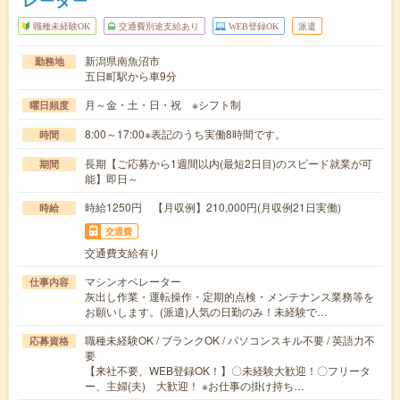
レーター
職種未経験OK
交通費別途支給あり
WEB登録OK
派遣
新潟県南魚沼市
勤務地
五日町駅から車9分
月～金・土・日・祝 ※シフト制
曜日頻度
8:00～17:00※表記のうち実働8時間です。
時間
長期【ご応募から1週間以内(最短2日目)のスピード就業が可
期間
能】即日～
時給1250円 【月収例】210,000円(月収例21日実働)
時給
交通費
交通費支給有り
マシンオペレーター
仕事内容
灰出し作業・運転操作・定期的点検・メンテナンス業務等を
お願いします。(派遣)人気の日勤のみ！未経験で…
職種未経験OK / ブランクOK / パソコンスキル不要 / 英語力不
応募資格
要
【来社不要、WEB登録OK！】〇未経験大歓迎！〇フリータ
ー、主婦(夫) 大歓迎！ ※お仕事の掛け持ち…