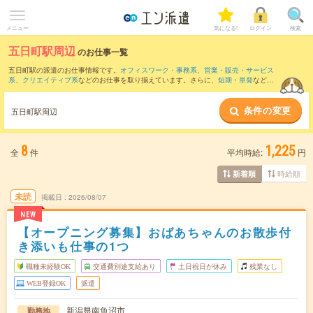
メニュー
気になる!
ログイン
検索
五日町駅周辺
のお仕事一覧
五日町駅の派遣のお仕事情報です。
オフィスワーク・事務系
、
営業・販売・サービス
系
、
クリエイティブ系
などのお仕事を取り揃えています。さらに、
短期
・
単発
などの
期間や、
職種未経験OK
などのこだわり条件で絞り込んでいただけます。
条件の変更
また、
六日町駅
・
浦佐駅
・
越後堀之内駅
・
小出駅
・
八色駅
など近隣駅のお仕事もご確
五日町駅周辺
認いただけます。
8
1,225
全
件
平均時給:
円
時給順
新着順
未読
掲載日
2026/08/07
NEW
【オープニング募集】おばあちゃんのお散歩付
き添いも仕事の1つ
職種未経験OK
交通費別途支給あり
土日祝日が休み
残業なし
WEB登録OK
派遣
新潟県南魚沼市
勤務地