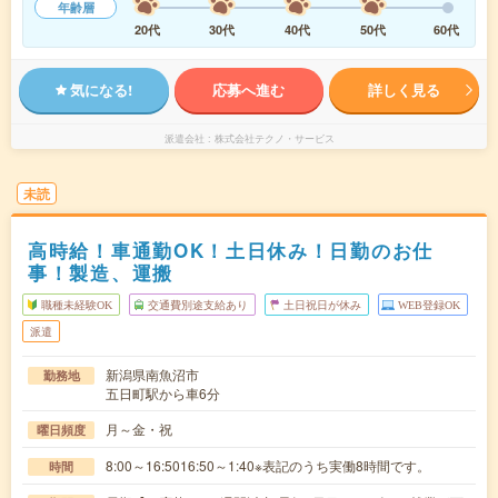
年齢層
20代
30代
40代
50代
60代
気になる!
応募へ進む
詳しく見る
派遣会社
株式会社テクノ・サービス
未読
高時給！車通勤OK！土日休み！日勤のお仕
事！製造、運搬
職種未経験OK
交通費別途支給あり
土日祝日が休み
WEB登録OK
派遣
新潟県南魚沼市
勤務地
五日町駅から車6分
月～金・祝
曜日頻度
8:00～16:5016:50～1:40※表記のうち実働8時間です。
時間