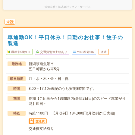
派遣会社
株式会社テクノ・サービス
未読
車通勤OK！平日休み！日勤のお仕事！餃子の
製造
職種未経験OK
交通費別途支給あり
WEB登録OK
派遣
新潟県南魚沼市
勤務地
五日町駅から車5分
月・水・木・金・日・祝
曜日頻度
8:00～17:10※表記のうち実働8時間です。
時間
長期【ご応募から1週間以内(最短2日目)のスピード就業が可
期間
能】即日～
時給1100円 【月収例】184,000円(月収例21日実働)
時給
交通費
交通費支給有り