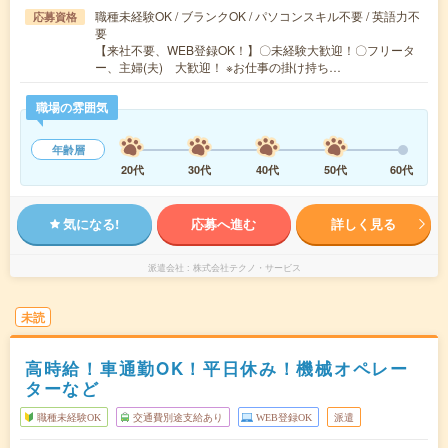
職種未経験OK / ブランクOK / パソコンスキル不要 / 英語力不
応募資格
要
【来社不要、WEB登録OK！】〇未経験大歓迎！〇フリータ
ー、主婦(夫) 大歓迎！ ※お仕事の掛け持ち…
職場の雰囲気
年齢層
20代
30代
40代
50代
60代
気になる!
応募へ進む
詳しく見る
派遣会社
株式会社テクノ・サービス
未読
高時給！車通勤OK！平日休み！機械オペレー
ターなど
職種未経験OK
交通費別途支給あり
WEB登録OK
派遣