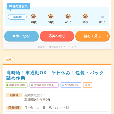
職場の雰囲気
年齢層
20代
30代
40代
50代
60代
気になる!
応募へ進む
詳しく見る
派遣会社
株式会社テクノ・サービス
未読
高時給！車通勤OK！平日休み！包装・パック
詰め作業
職種未経験OK
交通費別途支給あり
WEB登録OK
派遣
新潟県南魚沼市
勤務地
五日町駅から車6分
月～金・土・日・祝 ※シフト制
曜日頻度