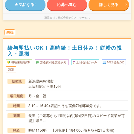
気になる!
応募へ進む
詳しく見る
派遣会社
株式会社テクノ・サービス
未読
給与即払いOK！高時給！土日休み！餅粉の投
入・運搬
職種未経験OK
交通費別途支給あり
土日祝日が休み
WEB登録OK
派遣
新潟県南魚沼市
勤務地
五日町駅から車15分
月～金・祝
曜日頻度
8:10～16:40※表記のうち実働7時間30分です。
時間
長期【ご応募から1週間以内(最短2日目)のスピード就業が可
期間
能】即日～
時給1150円 【月収例】184,000円(月収例21日実働)
時給