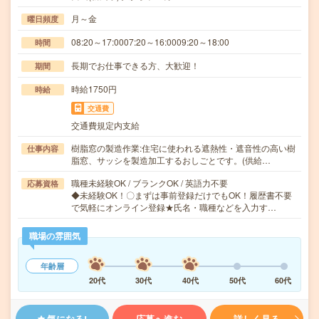
月～金
曜日頻度
08:20～17:0007:20～16:0009:20～18:00
時間
長期でお仕事できる方、大歓迎！
期間
時給1750円
時給
交通費
交通費規定内支給
樹脂窓の製造作業:住宅に使われる遮熱性・遮音性の高い樹
仕事内容
脂窓、サッシを製造加工するおしごとです。(供給…
職種未経験OK / ブランクOK / 英語力不要
応募資格
◆未経験OK！〇まずは事前登録だけでもOK！履歴書不要
で気軽にオンライン登録★氏名・職種などを入力す…
職場の雰囲気
年齢層
20代
30代
40代
50代
60代
気になる!
応募へ進む
詳しく見る