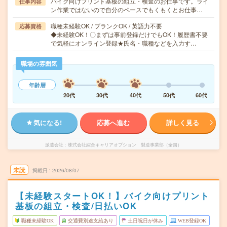
バイク向けプリント基板の組立・検査のお仕事です。ライ
仕事内容
ン作業ではないので自分のペースでもくもくとお仕事…
職種未経験OK / ブランクOK / 英語力不要
応募資格
◆未経験OK！〇まずは事前登録だけでもOK！履歴書不要
で気軽にオンライン登録★氏名・職種などを入力す…
職場の雰囲気
年齢層
20代
30代
40代
50代
60代
気になる!
応募へ進む
詳しく見る
派遣会社
株式会社綜合キャリアオプション 製造事業部（全国）
未読
掲載日
2026/08/07
【未経験スタートOK！】バイク向けプリント
基板の組立・検査/日払いOK
職種未経験OK
交通費別途支給あり
土日祝日が休み
WEB登録OK