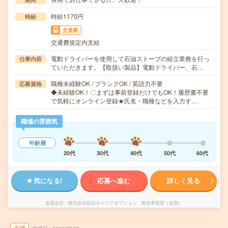
時給1170円
時給
交通費
交通費規定内支給
電動ドライバーを使用して石油ストーブの組立業務を行っ
仕事内容
ていただきます。【取扱い製品】電動ドライバー、石…
職種未経験OK / ブランクOK / 英語力不要
応募資格
◆未経験OK！〇まずは事前登録だけでもOK！履歴書不要
で気軽にオンライン登録★氏名・職種などを入力す…
職場の雰囲気
年齢層
20代
30代
40代
50代
60代
気になる!
応募へ進む
詳しく見る
派遣会社
株式会社綜合キャリアオプション 製造事業部（全国）