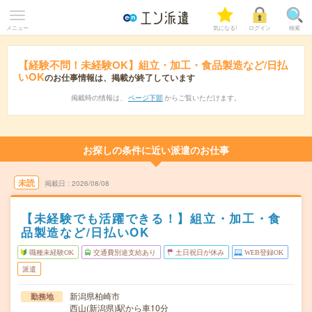
メニュー
気になる!
ログイン
検索
【経験不問！未経験OK】組立・加工・食品製造など/日払
いOK
のお仕事情報は、掲載が終了しています
掲載時の情報は、
ページ下部
からご覧いただけます。
お探しの条件に近い派遣のお仕事
未読
掲載日
2026/08/08
【未経験でも活躍できる！】組立・加工・食
品製造など/日払いOK
職種未経験OK
交通費別途支給あり
土日祝日が休み
WEB登録OK
派遣
新潟県柏崎市
勤務地
西山(新潟県)駅から車10分