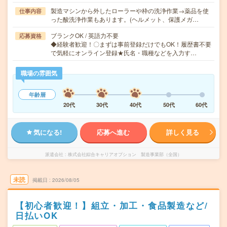
製造マシンから外したローラーや枠の洗浄作業→薬品を使
仕事内容
った酸洗浄作業もあります。(ヘルメット、保護メガ…
ブランクOK / 英語力不要
応募資格
◆経験者歓迎！〇まずは事前登録だけでもOK！履歴書不要
で気軽にオンライン登録★氏名・職種などを入力す…
職場の雰囲気
年齢層
20代
30代
40代
50代
60代
気になる!
応募へ進む
詳しく見る
派遣会社
株式会社綜合キャリアオプション 製造事業部（全国）
未読
掲載日
2026/08/05
【初心者歓迎！】組立・加工・食品製造など/
日払いOK