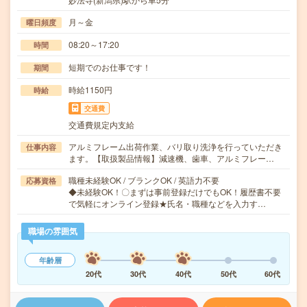
月～金
曜日頻度
08:20～17:20
時間
短期でのお仕事です！
期間
時給1150円
時給
交通費
交通費規定内支給
アルミフレーム出荷作業、バリ取り洗浄を行っていただき
仕事内容
ます。【取扱製品情報】減速機、歯車、アルミフレー…
職種未経験OK / ブランクOK / 英語力不要
応募資格
◆未経験OK！〇まずは事前登録だけでもOK！履歴書不要
で気軽にオンライン登録★氏名・職種などを入力す…
職場の雰囲気
年齢層
20代
30代
40代
50代
60代