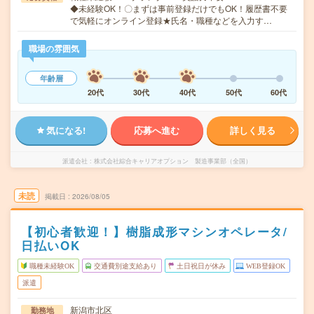
◆未経験OK！〇まずは事前登録だけでもOK！履歴書不要
で気軽にオンライン登録★氏名・職種などを入力す…
職場の雰囲気
年齢層
20代
30代
40代
50代
60代
気になる!
応募へ進む
詳しく見る
派遣会社
株式会社綜合キャリアオプション 製造事業部（全国）
未読
掲載日
2026/08/05
【初心者歓迎！】樹脂成形マシンオペレータ/
日払いOK
職種未経験OK
交通費別途支給あり
土日祝日が休み
WEB登録OK
派遣
新潟市北区
勤務地