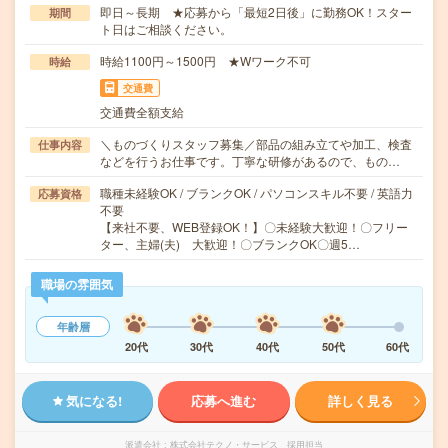
即日～長期 ★応募から「最短2日後」に勤務OK！スター
期間
ト日はご相談ください。
時給1100円～1500円 ★Wワーク不可
時給
交通費
交通費全額支給
＼ものづくりスタッフ募集／部品の組み立てや加工、検査
仕事内容
などを行うお仕事です。丁寧な研修があるので、もの…
職種未経験OK / ブランクOK / パソコンスキル不要 / 英語力
応募資格
不要
【来社不要、WEB登録OK！】〇未経験大歓迎！〇フリー
ター、主婦(夫) 大歓迎！〇ブランクOK〇週5…
職場の雰囲気
年齢層
20代
30代
40代
50代
60代
気になる!
応募へ進む
詳しく見る
派遣会社
株式会社テクノ・サービス 採用担当