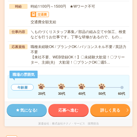
時給1100円～1500円 ★Wワーク不可
時給
交通費
交通費全額支給
＼ものづくりスタッフ募集／部品の組み立てや加工、検査
仕事内容
などを行うお仕事です。丁寧な研修があるので、もの…
職種未経験OK / ブランクOK / パソコンスキル不要 / 英語力
応募資格
不要
【来社不要、WEB登録OK！】〇未経験大歓迎！〇フリー
ター、主婦(夫) 大歓迎！〇ブランクOK〇週5…
職場の雰囲気
年齢層
20代
30代
40代
50代
60代
気になる!
応募へ進む
詳しく見る
派遣会社
株式会社テクノ・サービス 採用担当