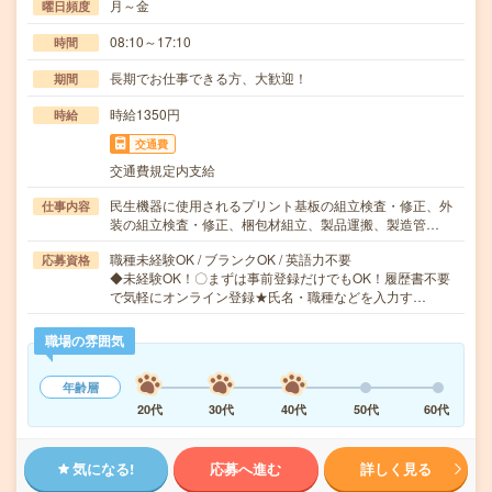
月～金
曜日頻度
08:10～17:10
時間
長期でお仕事できる方、大歓迎！
期間
時給1350円
時給
交通費
交通費規定内支給
民生機器に使用されるプリント基板の組立検査・修正、外
仕事内容
装の組立検査・修正、梱包材組立、製品運搬、製造管…
職種未経験OK / ブランクOK / 英語力不要
応募資格
◆未経験OK！〇まずは事前登録だけでもOK！履歴書不要
で気軽にオンライン登録★氏名・職種などを入力す…
職場の雰囲気
年齢層
20代
30代
40代
50代
60代
気になる!
応募へ進む
詳しく見る