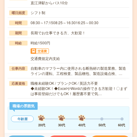
直江津駅からバス10分
シフト制
曜日頻度
08:30～17:1508:25～16:3016:25～00:30
時間
長期でお仕事できる方、大歓迎！
期間
時給1500円
時給
交通費
交通費規定内支給
自動車のマフラー内に使用される断熱材の製造業務。製造
仕事内容
ラインの運転、工程検査、製品梱包、製造設備点検、…
職種未経験OK / ブランクOK / 英語力不要
応募資格
◆未経験OK！◆ExcelやWordの操作できる方歓迎！〇まず
は事前登録だけでもOK！履歴書不要で気…
職場の雰囲気
年齢層
20代
30代
40代
50代
60代