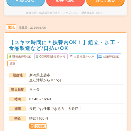
派遣会社
株式会社綜合キャリアオプション 製造事業部（全国）
未読
掲載日
2026/08/08
【スキマ時間に＊扶養内OK！】組立・加工・
食品製造など/日払いOK
職種未経験OK
交通費別途支給あり
土日祝日が休み
WEB登録OK
派遣
新潟県上越市
勤務地
直江津駅から車15分
月～金
曜日頻度
07:40～16:40
時間
長期でお仕事できる方、大歓迎！
期間
時給1160円
時給
交通費