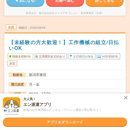
気になる!
応募へ進む
詳しく見る
派遣会社
株式会社綜合キャリアオプション 製造事業部（全国）
未読
掲載日
2026/08/05
【未経験の方大歓迎！】工作機械の組立/日払
いOK
職種未経験OK
交通費別途支給あり
土日祝日が休み
WEB登録OK
派遣
新潟市東区
勤務地
月～金
曜日頻度
08:30～17:30
時間
大人気！
長期でお仕事できる方、大歓迎！
期間
エン派遣アプリ
派遣のお仕事情報がたくさん！プッシュ通知で受け取ろう！
時給1200円
時給
交通費
アプリをダウンロード
交通費規定内支給