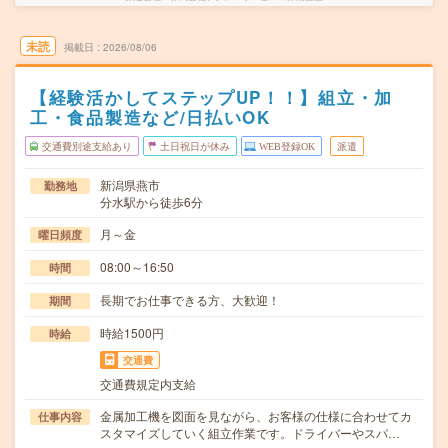
未読
掲載日
2026/08/06
【経験活かしてステップUP！！】組立・加
工・食品製造など/日払いOK
交通費別途支給あり
土日祝日が休み
WEB登録OK
派遣
新潟県燕市
勤務地
分水駅から徒歩6分
月～金
曜日頻度
08:00～16:50
時間
長期でお仕事できる方、大歓迎！
期間
時給1500円
時給
交通費
交通費規定内支給
金属加工機を図面を見ながら、お客様の仕様に合わせてカ
仕事内容
スタマイズしていく組立作業です。ドライバーやスパ…