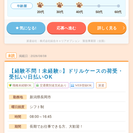
年齢層
20代
30代
40代
50代
60代
気になる!
応募へ進む
詳しく見る
派遣会社
株式会社綜合キャリアオプション 製造事業部（全国）
未読
掲載日
2026/08/08
【経験不問！未経験○】ドリルケースの荷受・
受払い/日払いOK
職種未経験OK
交通費別途支給あり
WEB登録OK
派遣
新潟県長岡市
勤務地
シフト制
曜日頻度
08:00～16:45
時間
長期でお仕事できる方、大歓迎！
期間