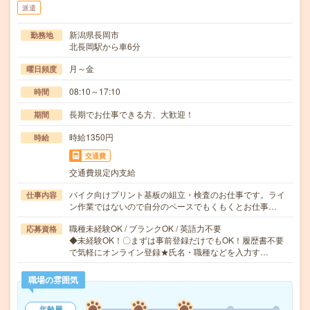
派遣
新潟県長岡市
勤務地
北長岡駅から車6分
月～金
曜日頻度
08:10～17:10
時間
長期でお仕事できる方、大歓迎！
期間
時給1350円
時給
交通費
交通費規定内支給
バイク向けプリント基板の組立・検査のお仕事です。ライ
仕事内容
ン作業ではないので自分のペースでもくもくとお仕事…
職種未経験OK / ブランクOK / 英語力不要
応募資格
◆未経験OK！〇まずは事前登録だけでもOK！履歴書不要
で気軽にオンライン登録★氏名・職種などを入力す…
職場の雰囲気
年齢層