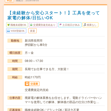
未読
掲載日
2026/08/05
【未経験から安心スタート！】工具を使って
家電の解体/日払いOK
職種未経験OK
交通費別途支給あり
土日祝日が休み
残業なし
WEB登録OK
派遣
新潟県長岡市
勤務地
押切駅から車5分
月～金
曜日頻度
08:00～17:30
時間
長期でお仕事できる方、大歓迎！
期間
時給1170円
時給
交通費
交通費規定内支給
廃家電の解体業務をお任せします。電動ドライバーやハン
仕事内容
マーを使用しての解体、解体後の部品の仕分け作業な…
職種未経験OK / ブランクOK / 英語力不要
応募資格