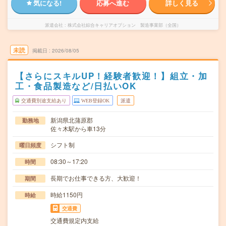
気になる!
応募へ進む
詳しく見る
派遣会社
株式会社綜合キャリアオプション 製造事業部（全国）
未読
掲載日
2026/08/05
【さらにスキルUP！経験者歓迎！】組立・加
工・食品製造など/日払いOK
交通費別途支給あり
WEB登録OK
派遣
新潟県北蒲原郡
勤務地
佐々木駅から車13分
シフト制
曜日頻度
08:30～17:20
時間
長期でお仕事できる方、大歓迎！
期間
時給1150円
時給
交通費
交通費規定内支給