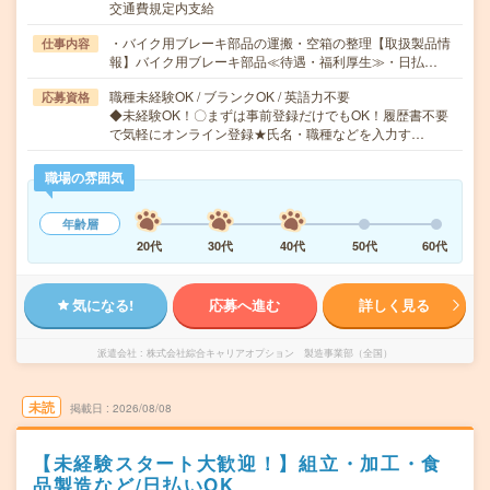
交通費規定内支給
・バイク用ブレーキ部品の運搬・空箱の整理【取扱製品情
仕事内容
報】バイク用ブレーキ部品≪待遇・福利厚生≫・日払…
職種未経験OK / ブランクOK / 英語力不要
応募資格
◆未経験OK！〇まずは事前登録だけでもOK！履歴書不要
で気軽にオンライン登録★氏名・職種などを入力す…
職場の雰囲気
年齢層
20代
30代
40代
50代
60代
気になる!
応募へ進む
詳しく見る
派遣会社
株式会社綜合キャリアオプション 製造事業部（全国）
未読
掲載日
2026/08/08
【未経験スタート大歓迎！】組立・加工・食
品製造など/日払いOK