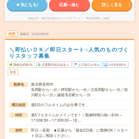
気になる!
応募へ進む
詳しく見る
派遣会社
株式会社綜合キャリアオプション 製造事業部（全国）
未読
掲載日
2026/08/06
＼即払いＯＫ／即日スタート○人気のものづく
りスタッフ募集
職種未経験OK
交通費別途支給あり
土日祝日が休み
WEB登録OK
派遣
新潟県長岡市
勤務地
長岡駅から---分／押切駅から---分／北長岡駅から---分／前
川駅から---分／越後滝谷駅から---分
週5日のフルタイムのお仕事です。
曜日頻度
週5フルタイムがメインです！＜勤務時間の例＞8:00～
時間
17:008:30～17:309:00～18:…
即日～長期 ★応募から「最短2日後」に勤務OK！スター
期間
ト日はご相談ください。