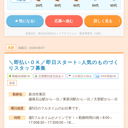
20代
30代
40代
50代
60代
気になる!
応募へ進む
詳しく見る
派遣会社
株式会社綜合キャリアオプション 製造事業部（全国）
未読
掲載日
2026/08/07
＼即払いＯＫ／即日スタート○人気のものづく
りスタッフ募集
職種未経験OK
交通費別途支給あり
土日祝日が休み
WEB登録OK
派遣
新潟市東区
勤務地
越後石山駅から---分／東新潟駅から---分／大形駅から---分
週5日のフルタイムのお仕事です。
曜日頻度
週5フルタイムがメインです！＜勤務時間の例＞8:00～
時間
17:008:30～17:309:00～18:…