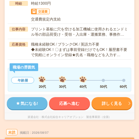
時給1300円
時給
交通費
交通費規定内支給
プリント基板に穴を空ける加工機械に使用されるエンドミ
仕事内容
ル等の部品荷受け・受領・入出庫・運搬業務、事務作…
職種未経験OK / ブランクOK / 英語力不要
応募資格
◆未経験OK！〇まずは事前登録だけでもOK！履歴書不要
で気軽にオンライン登録★氏名・職種などを入力す…
職場の雰囲気
年齢層
20代
30代
40代
50代
60代
気になる!
応募へ進む
詳しく見る
派遣会社
株式会社綜合キャリアオプション 製造事業部（全国）
未読
掲載日
2026/08/07