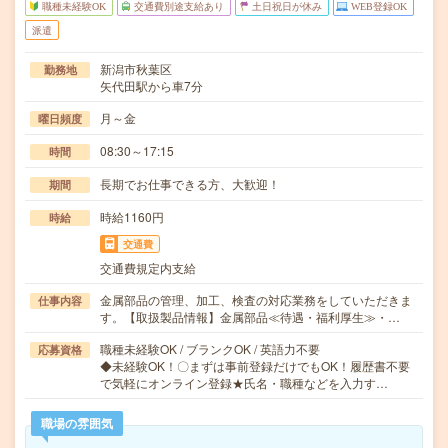
職種未経験OK
交通費別途支給あり
土日祝日が休み
WEB登録OK
派遣
新潟市秋葉区
勤務地
矢代田駅から車7分
月～金
曜日頻度
08:30～17:15
時間
長期でお仕事できる方、大歓迎！
期間
時給1160円
時給
交通費
交通費規定内支給
金属部品の管理、加工、検査の対応業務をしていただきま
仕事内容
す。【取扱製品情報】金属部品≪待遇・福利厚生≫・…
職種未経験OK / ブランクOK / 英語力不要
応募資格
◆未経験OK！〇まずは事前登録だけでもOK！履歴書不要
で気軽にオンライン登録★氏名・職種などを入力す…
職場の雰囲気