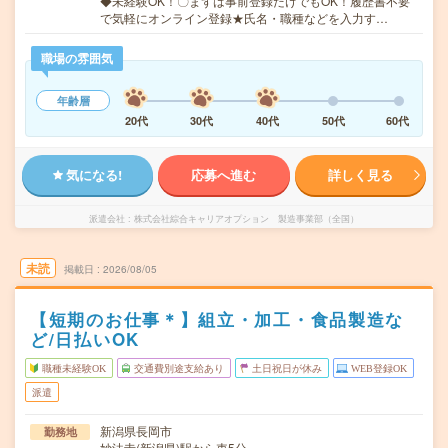
◆未経験OK！〇まずは事前登録だけでもOK！履歴書不要
で気軽にオンライン登録★氏名・職種などを入力す…
職場の雰囲気
年齢層
20代
30代
40代
50代
60代
気になる!
応募へ進む
詳しく見る
派遣会社
株式会社綜合キャリアオプション 製造事業部（全国）
未読
掲載日
2026/08/05
【短期のお仕事＊】組立・加工・食品製造な
ど/日払いOK
職種未経験OK
交通費別途支給あり
土日祝日が休み
WEB登録OK
派遣
新潟県長岡市
勤務地
妙法寺(新潟県)駅から車5分