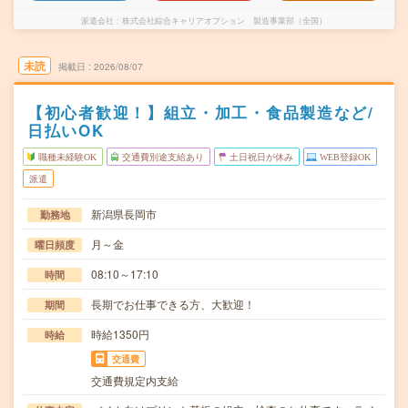
派遣会社
株式会社綜合キャリアオプション 製造事業部（全国）
未読
掲載日
2026/08/07
【初心者歓迎！】組立・加工・食品製造など/
日払いOK
職種未経験OK
交通費別途支給あり
土日祝日が休み
WEB登録OK
派遣
新潟県長岡市
勤務地
月～金
曜日頻度
08:10～17:10
時間
長期でお仕事できる方、大歓迎！
期間
時給1350円
時給
交通費
交通費規定内支給