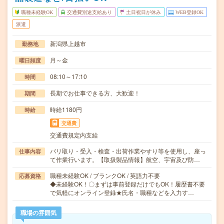
職種未経験OK
交通費別途支給あり
土日祝日が休み
WEB登録OK
派遣
新潟県上越市
勤務地
月～金
曜日頻度
08:10～17:10
時間
長期でお仕事できる方、大歓迎！
期間
時給1180円
時給
交通費
交通費規定内支給
バリ取り・受入・検査・出荷作業やすり等を使用し、座っ
仕事内容
て作業行います。【取扱製品情報】航空、宇宙及び防…
職種未経験OK / ブランクOK / 英語力不要
応募資格
◆未経験OK！〇まずは事前登録だけでもOK！履歴書不要
で気軽にオンライン登録★氏名・職種などを入力す…
職場の雰囲気