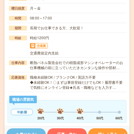
月～金
曜日頻度
08:00～17:00
時間
長期でお仕事できる方、大歓迎！
期間
時給1200円
時給
交通費
交通費規定内支給
断熱パネル製造会社での樹脂成形マシンオペレーターのお
仕事内容
仕事機械の前に立っていただきカンタンな操作や部材…
職種未経験OK / ブランクOK / 英語力不要
応募資格
◆未経験OK！〇まずは事前登録だけでもOK！履歴書不要
で気軽にオンライン登録★氏名・職種などを入力す…
職場の雰囲気
年齢層
20代
30代
40代
50代
60代