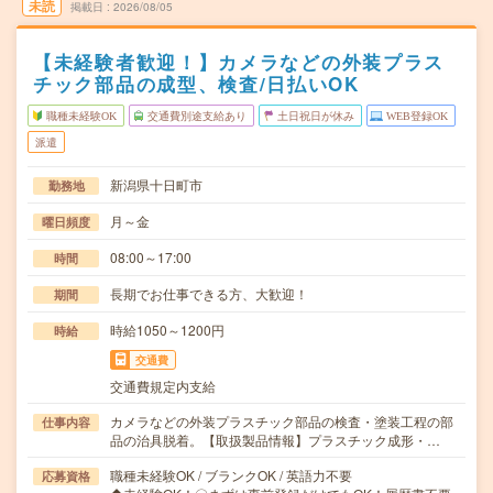
未読
掲載日
2026/08/05
【未経験者歓迎！】カメラなどの外装プラス
チック部品の成型、検査/日払いOK
職種未経験OK
交通費別途支給あり
土日祝日が休み
WEB登録OK
派遣
新潟県十日町市
勤務地
月～金
曜日頻度
08:00～17:00
時間
長期でお仕事できる方、大歓迎！
期間
時給1050～1200円
時給
交通費
交通費規定内支給
カメラなどの外装プラスチック部品の検査・塗装工程の部
仕事内容
品の治具脱着。【取扱製品情報】プラスチック成形・…
職種未経験OK / ブランクOK / 英語力不要
応募資格