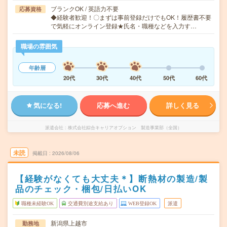
ブランクOK / 英語力不要
応募資格
◆経験者歓迎！〇まずは事前登録だけでもOK！履歴書不要
で気軽にオンライン登録★氏名・職種などを入力す…
職場の雰囲気
年齢層
20代
30代
40代
50代
60代
気になる!
応募へ進む
詳しく見る
派遣会社
株式会社綜合キャリアオプション 製造事業部（全国）
未読
掲載日
2026/08/06
【経験がなくても大丈夫＊】断熱材の製造/製
品のチェック・梱包/日払いOK
職種未経験OK
交通費別途支給あり
WEB登録OK
派遣
新潟県上越市
勤務地