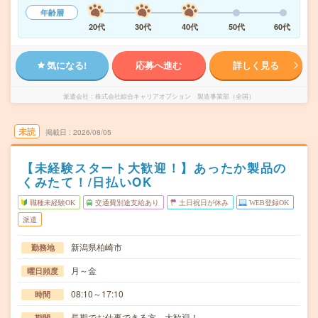
年齢層
20代
30代
40代
50代
60代
気になる!
応募へ進む
詳しく見る
派遣会社
株式会社綜合キャリアオプション 製造事業部（全国）
未読
掲載日
2026/08/05
【未経験スタート大歓迎！】あったか製品の
くみたて！/日払いOK
職種未経験OK
交通費別途支給あり
土日祝日が休み
WEB登録OK
派遣
新潟県柏崎市
勤務地
月～金
曜日頻度
08:10～17:10
時間
長期でお仕事できる方、大歓迎！
期間