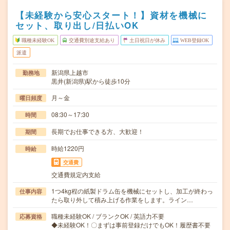
【未経験から安心スタート！】資材を機械に
セット、取り出し/日払いOK
職種未経験OK
交通費別途支給あり
土日祝日が休み
WEB登録OK
派遣
新潟県上越市
勤務地
黒井(新潟県)駅から徒歩10分
月～金
曜日頻度
08:30～17:30
時間
長期でお仕事できる方、大歓迎！
期間
時給1220円
時給
交通費
交通費規定内支給
1つ4kg程の紙製ドラム缶を機械にセットし、加工が終わっ
仕事内容
たら取り外して積み上げる作業をします。ライン…
職種未経験OK / ブランクOK / 英語力不要
応募資格
◆未経験OK！〇まずは事前登録だけでもOK！履歴書不要