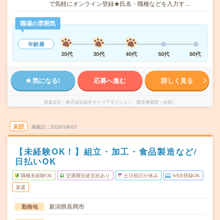
で気軽にオンライン登録★氏名・職種などを入力す…
職場の雰囲気
年齢層
20代
30代
40代
50代
60代
気になる!
応募へ進む
詳しく見る
派遣会社
株式会社綜合キャリアオプション 製造事業部（全国）
未読
掲載日
2026/08/07
【未経験OK！】組立・加工・食品製造など/
日払いOK
職種未経験OK
交通費別途支給あり
土日祝日が休み
WEB登録OK
派遣
新潟県長岡市
勤務地