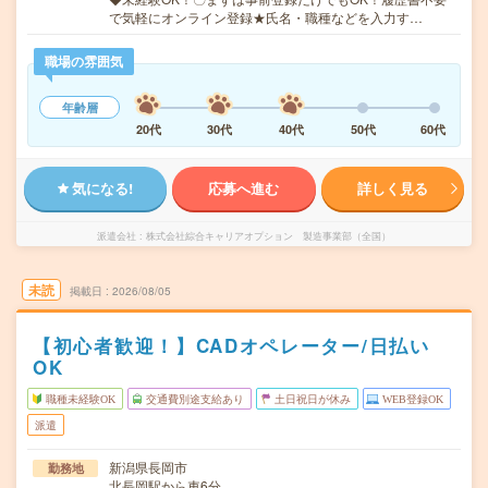
で気軽にオンライン登録★氏名・職種などを入力す…
職場の雰囲気
年齢層
20代
30代
40代
50代
60代
気になる!
応募へ進む
詳しく見る
派遣会社
株式会社綜合キャリアオプション 製造事業部（全国）
未読
掲載日
2026/08/05
【初心者歓迎！】CADオペレーター/日払い
OK
職種未経験OK
交通費別途支給あり
土日祝日が休み
WEB登録OK
派遣
新潟県長岡市
勤務地
北長岡駅から車6分