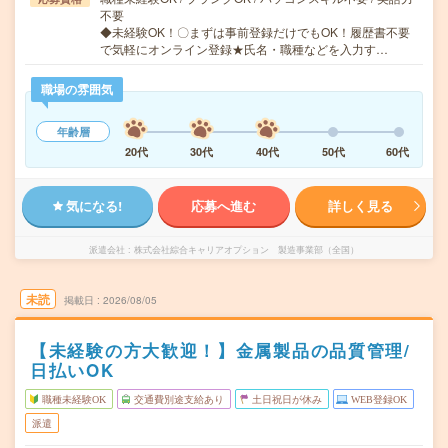
不要
◆未経験OK！〇まずは事前登録だけでもOK！履歴書不要
で気軽にオンライン登録★氏名・職種などを入力す…
職場の雰囲気
年齢層
20代
30代
40代
50代
60代
気になる!
応募へ進む
詳しく見る
派遣会社
株式会社綜合キャリアオプション 製造事業部（全国）
未読
掲載日
2026/08/05
【未経験の方大歓迎！】金属製品の品質管理/
日払いOK
職種未経験OK
交通費別途支給あり
土日祝日が休み
WEB登録OK
派遣