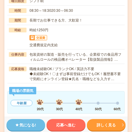
シフト制
曜日頻度
08:30～18:3020:30～06:30
時間
長期でお仕事できる方、大歓迎！
期間
時給1250円
時給
交通費
交通費規定内支給
包装資材の製造・販売を行っている、企業様での食品用フ
仕事内容
ィルムロールの検品機オペレーター【取扱製品情報】…
職種未経験OK / ブランクOK / 英語力不要
応募資格
◆未経験OK！〇まずは事前登録だけでもOK！履歴書不要
で気軽にオンライン登録★氏名・職種などを入力す…
職場の雰囲気
年齢層
20代
30代
40代
50代
60代
気になる!
応募へ進む
詳しく見る