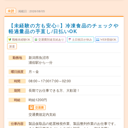
未読
掲載日
2026/08/05
【未経験の方も安心○】冷凍食品のチェックや
軽過量品の手直し/日払いOK
職種未経験OK
交通費別途支給あり
土日祝日が休み
WEB登録OK
派遣
新潟県魚沼市
勤務地
浦佐駅から---分
月～金
曜日頻度
08:00～17:0017:00～02:00
時間
長期でお仕事できる方、大歓迎！
期間
時給1200円
時給
交通費
交通費規定内支給
製品仮取品の処置検視作業、製品整列作業のお仕事です。
仕事内容