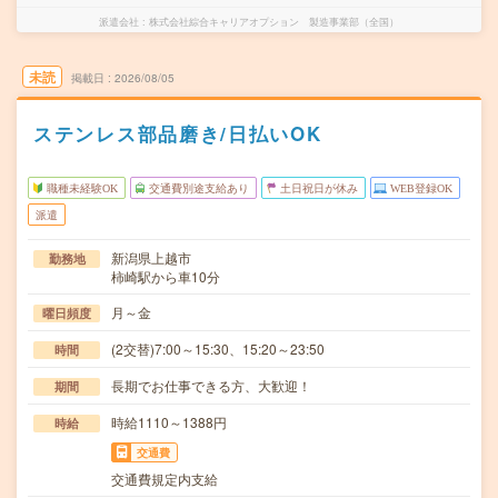
派遣会社
株式会社綜合キャリアオプション 製造事業部（全国）
未読
掲載日
2026/08/05
ステンレス部品磨き/日払いOK
職種未経験OK
交通費別途支給あり
土日祝日が休み
WEB登録OK
派遣
新潟県上越市
勤務地
柿崎駅から車10分
月～金
曜日頻度
(2交替)7:00～15:30、15:20～23:50
時間
長期でお仕事できる方、大歓迎！
期間
時給1110～1388円
時給
交通費
交通費規定内支給