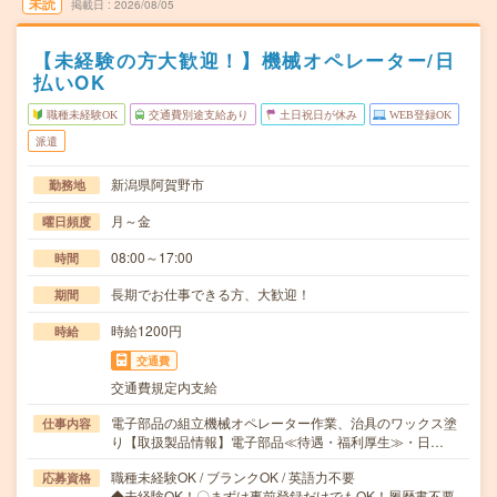
未読
掲載日
2026/08/05
【未経験の方大歓迎！】機械オペレーター/日
払いOK
職種未経験OK
交通費別途支給あり
土日祝日が休み
WEB登録OK
派遣
新潟県阿賀野市
勤務地
月～金
曜日頻度
08:00～17:00
時間
長期でお仕事できる方、大歓迎！
期間
時給1200円
時給
交通費
交通費規定内支給
電子部品の組立機械オペレーター作業、治具のワックス塗
仕事内容
り【取扱製品情報】電子部品≪待遇・福利厚生≫・日…
職種未経験OK / ブランクOK / 英語力不要
応募資格
◆未経験OK！〇まずは事前登録だけでもOK！履歴書不要