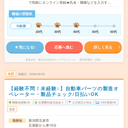
で気軽にオンライン登録★氏名・職種などを入力す…
職場の雰囲気
年齢層
20代
30代
40代
50代
60代
気になる!
応募へ進む
詳しく見る
派遣会社
株式会社綜合キャリアオプション 製造事業部（全国）
未読
掲載日
2026/08/05
【経験不問！未経験○】自動車パーツの製造オ
ペレーター・製品チェック/日払いOK
職種未経験OK
交通費別途支給あり
土日祝日が休み
WEB登録OK
派遣
新潟県五泉市
勤務地
五泉駅から車15分