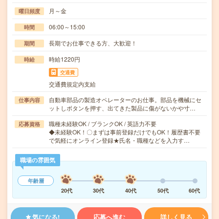
月～金
曜日頻度
06:00～15:00
時間
長期でお仕事できる方、大歓迎！
期間
時給1220円
時給
交通費
交通費規定内支給
自動車部品の製造オペレーターのお仕事。部品を機械にセ
仕事内容
ットしボタンを押す、出てきた製品に傷がないかや寸…
職種未経験OK / ブランクOK / 英語力不要
応募資格
◆未経験OK！〇まずは事前登録だけでもOK！履歴書不要
で気軽にオンライン登録★氏名・職種などを入力す…
職場の雰囲気
年齢層
20代
30代
40代
50代
60代
気になる!
応募へ進む
詳しく見る