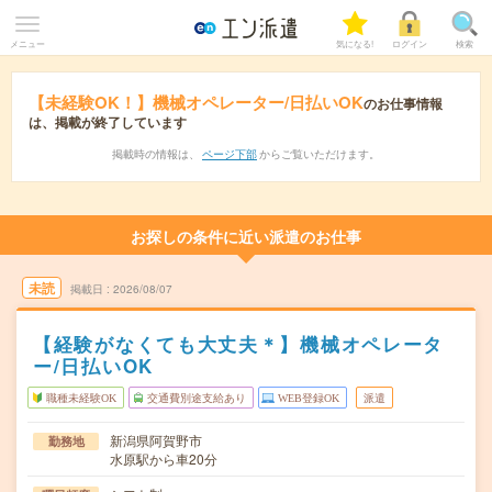
メニュー
気になる!
ログイン
検索
【未経験OK！】機械オペレーター/日払いOK
のお仕事情報
は、掲載が終了しています
掲載時の情報は、
ページ下部
からご覧いただけます。
お探しの条件に近い派遣のお仕事
未読
掲載日
2026/08/07
【経験がなくても大丈夫＊】機械オペレータ
ー/日払いOK
職種未経験OK
交通費別途支給あり
WEB登録OK
派遣
新潟県阿賀野市
勤務地
水原駅から車20分