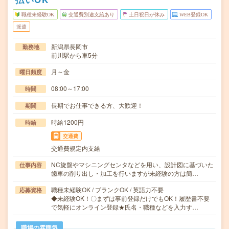
職種未経験OK
交通費別途支給あり
土日祝日が休み
WEB登録OK
派遣
新潟県長岡市
勤務地
前川駅から車5分
月～金
曜日頻度
08:00～17:00
時間
長期でお仕事できる方、大歓迎！
期間
時給1200円
時給
交通費
交通費規定内支給
NC旋盤やマシニングセンタなどを用い、設計図に基づいた
仕事内容
歯車の削り出し・加工を行いますが未経験の方は簡…
職種未経験OK / ブランクOK / 英語力不要
応募資格
◆未経験OK！〇まずは事前登録だけでもOK！履歴書不要
で気軽にオンライン登録★氏名・職種などを入力す…
職場の雰囲気