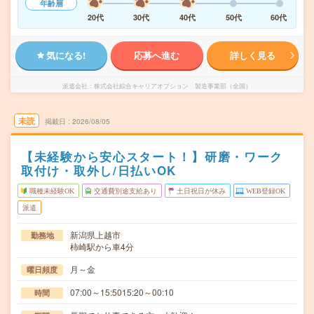
年齢層
20代
30代
40代
50代
60代
気になる!
応募へ進む
詳しく見る
派遣会社
株式会社綜合キャリアオプション 製造事業部（全国）
未読
掲載日
2026/08/05
【未経験から安心スタート！】研磨・ワーク
取付け・取外し/日払いOK
職種未経験OK
交通費別途支給あり
土日祝日が休み
WEB登録OK
派遣
新潟県上越市
勤務地
柿崎駅から車4分
月～金
曜日頻度
07:00～15:5015:20～00:10
時間