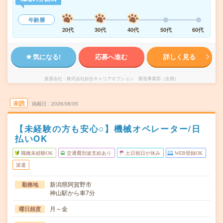
年齢層
20代
30代
40代
50代
60代
気になる!
応募へ進む
詳しく見る
派遣会社
株式会社綜合キャリアオプション 製造事業部（全国）
未読
掲載日
2026/08/05
【未経験の方も安心○】機械オペレーター/日
払いOK
職種未経験OK
交通費別途支給あり
土日祝日が休み
WEB登録OK
派遣
新潟県阿賀野市
勤務地
神山駅から車7分
月～金
曜日頻度