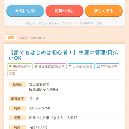
気になる!
応募へ進む
詳しく見る
派遣会社
株式会社綜合キャリアオプション 製造事業部（全国）
未読
掲載日
2026/08/05
【誰でもはじめは初心者！】生産の管理/日払
いOK
職種未経験OK
交通費別途支給あり
土日祝日が休み
WEB登録OK
派遣
新潟県五泉市
勤務地
猿和田駅から車6分
月～金
曜日頻度
08:00～16:50
時間
長期でお仕事できる方、大歓迎！
期間
時給1230円
時給