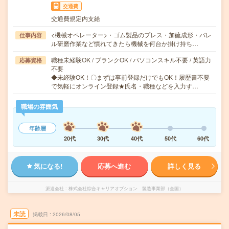
交通費
交通費規定内支給
<機械オペレーター>・ゴム製品のプレス・加硫成形・バレ
仕事内容
ル研磨作業など慣れてきたら機械を何台か掛け持ち…
職種未経験OK / ブランクOK / パソコンスキル不要 / 英語力
応募資格
不要
◆未経験OK！〇まずは事前登録だけでもOK！履歴書不要
で気軽にオンライン登録★氏名・職種などを入力す…
職場の雰囲気
年齢層
20代
30代
40代
50代
60代
気になる!
応募へ進む
詳しく見る
派遣会社
株式会社綜合キャリアオプション 製造事業部（全国）
未読
掲載日
2026/08/05