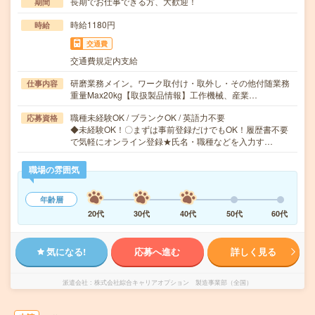
長期でお仕事できる方、大歓迎！
期間
時給1180円
時給
交通費
交通費規定内支給
研磨業務メイン。ワーク取付け・取外し・その他付随業務
仕事内容
重量Max20kg【取扱製品情報】工作機械、産業…
職種未経験OK / ブランクOK / 英語力不要
応募資格
◆未経験OK！〇まずは事前登録だけでもOK！履歴書不要
で気軽にオンライン登録★氏名・職種などを入力す…
職場の雰囲気
年齢層
20代
30代
40代
50代
60代
気になる!
応募へ進む
詳しく見る
派遣会社
株式会社綜合キャリアオプション 製造事業部（全国）