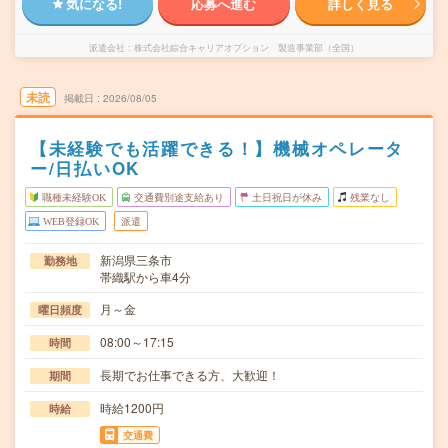
気になる!
応募へ進む
詳しく見る
派遣会社
株式会社綜合キャリアオプション 製造事業部（全国）
未読
掲載日
2026/08/05
【未経験でも活躍できる！】機械オペレータ
ー/日払いOK
職種未経験OK
交通費別途支給あり
土日祝日が休み
残業なし
WEB登録OK
派遣
新潟県三条市
勤務地
帯織駅から車4分
月～金
曜日頻度
08:00～17:15
時間
長期でお仕事できる方、大歓迎！
期間
時給1200円
時給
交通費