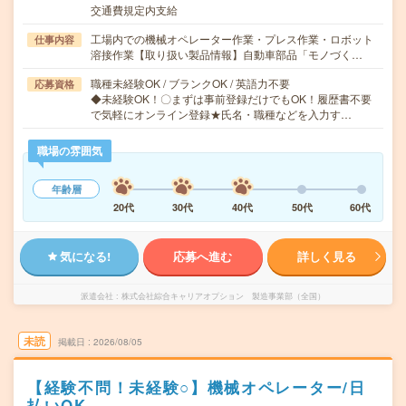
交通費規定内支給
工場内での機械オペレーター作業・プレス作業・ロボット
仕事内容
溶接作業【取り扱い製品情報】自動車部品「モノづく…
職種未経験OK / ブランクOK / 英語力不要
応募資格
◆未経験OK！〇まずは事前登録だけでもOK！履歴書不要
で気軽にオンライン登録★氏名・職種などを入力す…
職場の雰囲気
年齢層
20代
30代
40代
50代
60代
気になる!
応募へ進む
詳しく見る
派遣会社
株式会社綜合キャリアオプション 製造事業部（全国）
未読
掲載日
2026/08/05
【経験不問！未経験○】機械オペレーター/日
払いOK