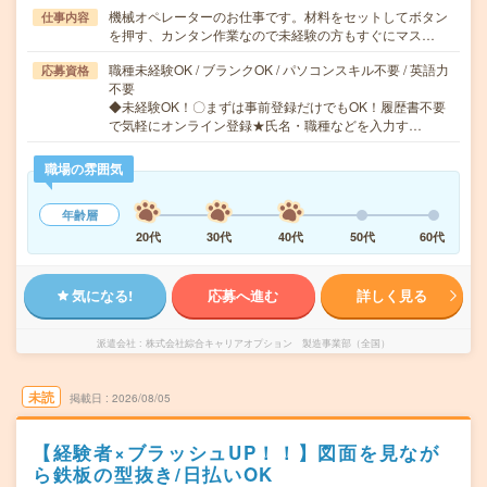
機械オペレーターのお仕事です。材料をセットしてボタン
仕事内容
を押す、カンタン作業なので未経験の方もすぐにマス…
職種未経験OK / ブランクOK / パソコンスキル不要 / 英語力
応募資格
不要
◆未経験OK！〇まずは事前登録だけでもOK！履歴書不要
で気軽にオンライン登録★氏名・職種などを入力す…
職場の雰囲気
年齢層
20代
30代
40代
50代
60代
気になる!
応募へ進む
詳しく見る
派遣会社
株式会社綜合キャリアオプション 製造事業部（全国）
未読
掲載日
2026/08/05
【経験者×ブラッシュUP！！】図面を見なが
ら鉄板の型抜き/日払いOK