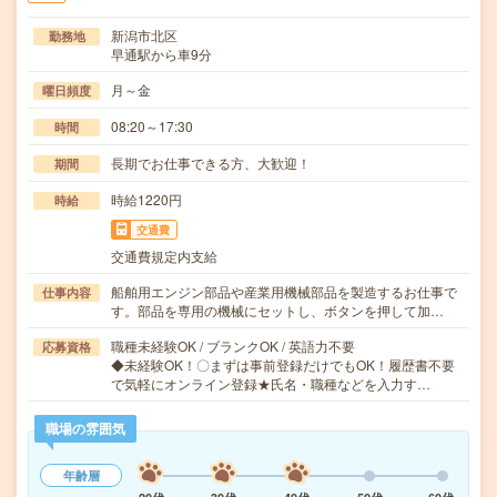
新潟市北区
勤務地
早通駅から車9分
月～金
曜日頻度
08:20～17:30
時間
長期でお仕事できる方、大歓迎！
期間
時給1220円
時給
交通費
交通費規定内支給
船舶用エンジン部品や産業用機械部品を製造するお仕事で
仕事内容
す。部品を専用の機械にセットし、ボタンを押して加…
職種未経験OK / ブランクOK / 英語力不要
応募資格
◆未経験OK！〇まずは事前登録だけでもOK！履歴書不要
で気軽にオンライン登録★氏名・職種などを入力す…
職場の雰囲気
年齢層