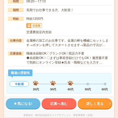
08:20～17:10
時間
長期でお仕事できる方、大歓迎！
期間
時給1200円
時給
交通費
交通費規定内支給
金属棒の加工のお仕事です。金属の棒を機械にセットしま
仕事内容
す→ボタンを押してスタートさせます→製品の寸法が…
職種未経験OK / ブランクOK / 英語力不要
応募資格
◆未経験OK！〇まずは事前登録だけでもOK！履歴書不要
で気軽にオンライン登録★氏名・職種などを入力す…
職場の雰囲気
年齢層
20代
30代
40代
50代
60代
気になる!
応募へ進む
詳しく見る
派遣会社
株式会社綜合キャリアオプション 製造事業部（全国）