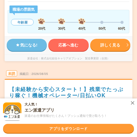
職場の雰囲気
年齢層
20代
30代
40代
50代
60代
気になる!
応募へ進む
詳しく見る
派遣会社
株式会社綜合キャリアオプション 製造事業部（全国）
未読
掲載日
2026/08/05
【未経験から安心スタート！】残業でたっぷ
り稼ぐ！機械オペレーター/日払いOK
大人気！
職種未経験OK
交通費別途支給あり
WEB登録OK
派遣
エン派遣アプリ
新潟県阿賀野市
派遣のお仕事情報がたくさん！プッシュ通知で受け取ろう！
勤務地
水原駅から車20分
アプリをダウンロード
シフト制
曜日頻度