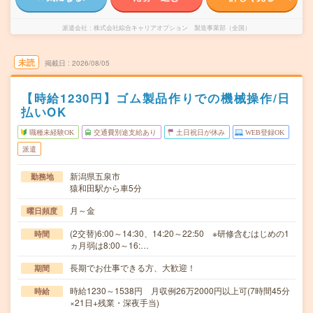
派遣会社
株式会社綜合キャリアオプション 製造事業部（全国）
未読
掲載日
2026/08/05
【時給1230円】ゴム製品作りでの機械操作/日
払いOK
職種未経験OK
交通費別途支給あり
土日祝日が休み
WEB登録OK
派遣
新潟県五泉市
勤務地
猿和田駅から車5分
月～金
曜日頻度
(2交替)6:00～14:30、14:20～22:50 ※研修含むはじめの1
時間
ヵ月弱は8:00～16:…
長期でお仕事できる方、大歓迎！
期間
時給1230～1538円 月収例26万2000円以上可(7時間45分
時給
×21日+残業・深夜手当)