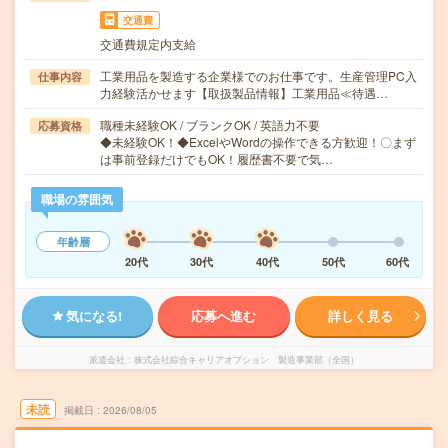
交通費
交通費規定内支給
工業用品を製造する企業様でのお仕事です。生産管理PC入
仕事内容
力経験活かせます【取扱製品情報】工業用品≪待遇…
職種未経験OK / ブランクOK / 英語力不要
応募資格
◆未経験OK！◆ExcelやWordの操作できる方歓迎！〇まず
は事前登録だけでもOK！履歴書不要で気…
職場の雰囲気
年齢層
20代
30代
40代
50代
60代
気になる!
応募へ進む
詳しく見る
派遣会社
株式会社綜合キャリアオプション 製造事業部（全国）
未読
掲載日
2026/08/05