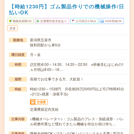
【時給1230円】ゴム製品作りでの機械操作/日
払いOK
職種未経験OK
交通費別途支給あり
土日祝日が休み
WEB登録OK
派遣
新潟県五泉市
勤務地
猿和田駅から車5分
月～金
曜日頻度
(2交替)6:00～14:30、14:20～22:50 ※研修含むはじめの1
時間
ヵ月弱は8:00～16:…
長期でお仕事できる方、大歓迎！
期間
時給1230～1538円 月収例26万2000円以上可(7時間45分
時給
×21日+残業・深夜手当)
交通費
交通費規定内支給
<機械オペレーター>・ゴム製品のプレス・加硫成形・バレ
仕事内容
ル研磨作業など慣れてきたら機械を何台か掛け持ち…
職種未経験OK / ブランクOK / パソコンスキル不要 / 英語力
応募資格