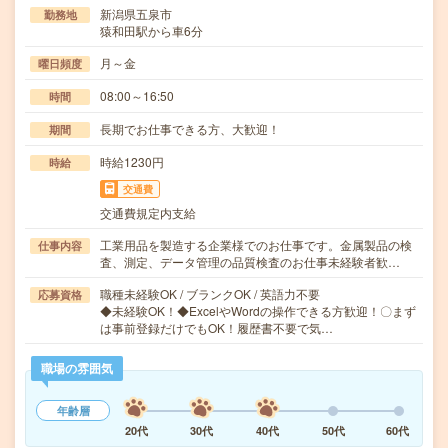
新潟県五泉市
勤務地
猿和田駅から車6分
月～金
曜日頻度
08:00～16:50
時間
長期でお仕事できる方、大歓迎！
期間
時給1230円
時給
交通費
交通費規定内支給
工業用品を製造する企業様でのお仕事です。金属製品の検
仕事内容
査、測定、データ管理の品質検査のお仕事未経験者歓…
職種未経験OK / ブランクOK / 英語力不要
応募資格
◆未経験OK！◆ExcelやWordの操作できる方歓迎！〇まず
は事前登録だけでもOK！履歴書不要で気…
職場の雰囲気
年齢層
20代
30代
40代
50代
60代