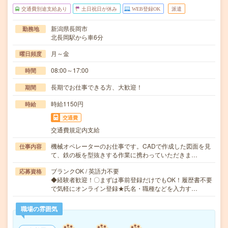
交通費別途支給あり
土日祝日が休み
WEB登録OK
派遣
新潟県長岡市
勤務地
北長岡駅から車6分
月～金
曜日頻度
08:00～17:00
時間
長期でお仕事できる方、大歓迎！
期間
時給1150円
時給
交通費
交通費規定内支給
機械オペレーターのお仕事です。CADで作成した図面を見
仕事内容
て、鉄の板を型抜きする作業に携わっていただきま…
ブランクOK / 英語力不要
応募資格
◆経験者歓迎！〇まずは事前登録だけでもOK！履歴書不要
で気軽にオンライン登録★氏名・職種などを入力す…
職場の雰囲気