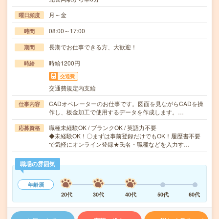
月～金
曜日頻度
08:00～17:00
時間
長期でお仕事できる方、大歓迎！
期間
時給1200円
時給
交通費
交通費規定内支給
CADオペレーターのお仕事です。図面を見ながらCADを操
仕事内容
作し、板金加工で使用するデータを作成します。…
職種未経験OK / ブランクOK / 英語力不要
応募資格
◆未経験OK！〇まずは事前登録だけでもOK！履歴書不要
で気軽にオンライン登録★氏名・職種などを入力す…
職場の雰囲気
年齢層
20代
30代
40代
50代
60代