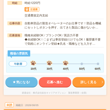
時給1220円
時給
交通費
交通費規定内支給
自動車部品の製造オペレーターのお仕事です！部品を機械
仕事内容
にセットしボタンを押す、出てきた製品に傷がないか…
職種未経験OK / ブランクOK / 英語力不要
応募資格
◆未経験OK！〇まずは事前登録だけでもOK！履歴書不要
で気軽にオンライン登録★氏名・職種などを入力す…
職場の雰囲気
年齢層
20代
30代
40代
50代
60代
気になる!
応募へ進む
詳しく見る
派遣会社
株式会社綜合キャリアオプション 製造事業部（全国）
未読
掲載日
2026/08/05