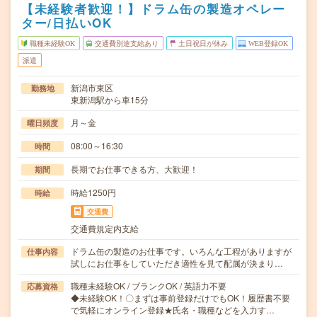
【未経験者歓迎！】ドラム缶の製造オペレー
ター/日払いOK
職種未経験OK
交通費別途支給あり
土日祝日が休み
WEB登録OK
派遣
新潟市東区
勤務地
東新潟駅から車15分
月～金
曜日頻度
08:00～16:30
時間
長期でお仕事できる方、大歓迎！
期間
時給1250円
時給
交通費
交通費規定内支給
ドラム缶の製造のお仕事です。いろんな工程がありますが
仕事内容
試しにお仕事をしていただき適性を見て配属が決まり…
職種未経験OK / ブランクOK / 英語力不要
応募資格
◆未経験OK！〇まずは事前登録だけでもOK！履歴書不要
で気軽にオンライン登録★氏名・職種などを入力す…