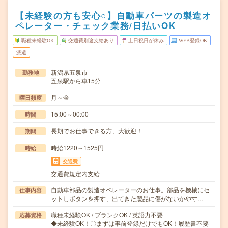
【未経験の方も安心○】自動車パーツの製造オ
ペレーター・チェック業務/日払いOK
職種未経験OK
交通費別途支給あり
土日祝日が休み
WEB登録OK
派遣
新潟県五泉市
勤務地
五泉駅から車15分
月～金
曜日頻度
15:00～00:00
時間
長期でお仕事できる方、大歓迎！
期間
時給1220～1525円
時給
交通費
交通費規定内支給
自動車部品の製造オペレーターのお仕事。部品を機械にセ
仕事内容
ットしボタンを押す、出てきた製品に傷がないかや寸…
職種未経験OK / ブランクOK / 英語力不要
応募資格
◆未経験OK！〇まずは事前登録だけでもOK！履歴書不要