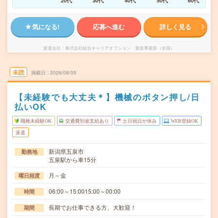
20代
30代
40代
50代
60代
気になる!
応募へ進む
詳しく見る
派遣会社
株式会社綜合キャリアオプション 製造事業部（全国）
未読
掲載日
2026/08/05
【未経験でも大丈夫＊】機械のボタン押し/日
払いOK
職種未経験OK
交通費別途支給あり
土日祝日が休み
WEB登録OK
派遣
新潟県五泉市
勤務地
五泉駅から車15分
月～金
曜日頻度
06:00～15:0015:00～00:00
時間
長期でお仕事できる方、大歓迎！
期間