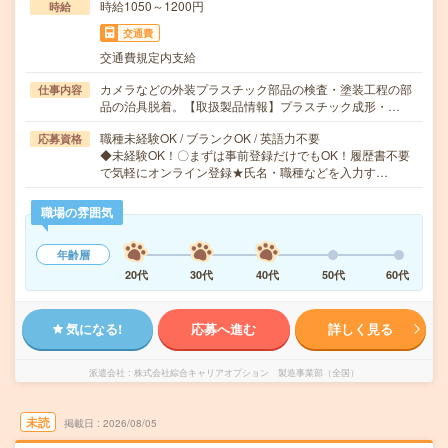
時給1050～1200円
時給
交通費
交通費規定内支給
カメラなどの外装プラスチック部品の検査・塗装工程の部
仕事内容
品の治具脱着。【取扱製品情報】プラスチック成形・…
職種未経験OK / ブランクOK / 英語力不要
応募資格
◆未経験OK！〇まずは事前登録だけでもOK！履歴書不要
で気軽にオンライン登録★氏名・職種などを入力す…
職場の雰囲気
年齢層
20代
30代
40代
50代
60代
気になる!
応募へ進む
詳しく見る
派遣会社
株式会社綜合キャリアオプション 製造事業部（全国）
未読
掲載日
2026/08/05