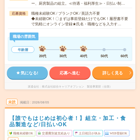
ー、厨房製品の組立。≪待遇・福利厚生≫・日払い制…
職種未経験OK / ブランクOK / 英語力不要
応募資格
◆未経験OK！〇まずは事前登録だけでもOK！履歴書不要
で気軽にオンライン登録★氏名・職種などを入力す…
職場の雰囲気
年齢層
20代
30代
40代
50代
60代
気になる!
応募へ進む
詳しく見る
派遣会社
株式会社綜合キャリアオプション 製造事業部（全国）
未読
掲載日
2026/08/05
【誰でもはじめは初心者！】組立・加工・食
品製造など/日払いOK
職種未経験OK
交通費別途支給あり
土日祝日が休み
WEB登録OK