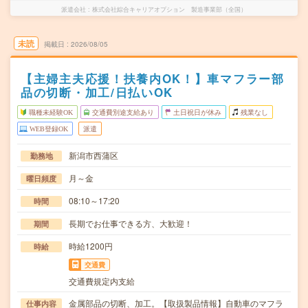
派遣会社
株式会社綜合キャリアオプション 製造事業部（全国）
未読
掲載日
2026/08/05
【主婦主夫応援！扶養内OK！】車マフラー部
品の切断・加工/日払いOK
職種未経験OK
交通費別途支給あり
土日祝日が休み
残業なし
WEB登録OK
派遣
新潟市西蒲区
勤務地
月～金
曜日頻度
08:10～17:20
時間
長期でお仕事できる方、大歓迎！
期間
時給1200円
時給
交通費
交通費規定内支給
金属部品の切断、加工。【取扱製品情報】自動車のマフラ
仕事内容