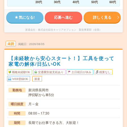
20代
30代
40代
50代
60代
気になる!
応募へ進む
詳しく見る
派遣会社
株式会社綜合キャリアオプション 製造事業部（全国）
未読
掲載日
2026/08/05
【未経験から安心スタート！】工具を使って
家電の解体/日払いOK
職種未経験OK
交通費別途支給あり
土日祝日が休み
残業なし
WEB登録OK
派遣
新潟県長岡市
勤務地
押切駅から車5分
月～金
曜日頻度
08:00～17:30
時間
長期でお仕事できる方、大歓迎！
期間