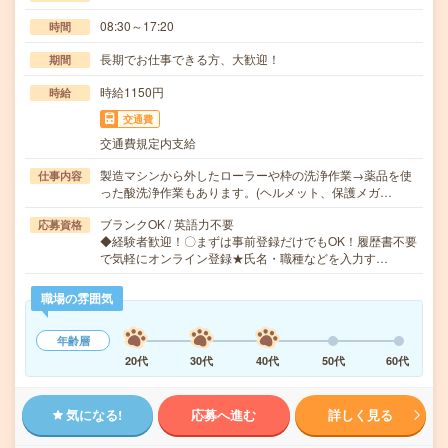
08:30～17:20
時間
長期でお仕事できる方、大歓迎！
期間
時給1150円
時給
交通費
交通費規定内支給
製造マシンから外したローラーや枠の洗浄作業→薬品を使
仕事内容
った酸洗浄作業もあります。(ヘルメット、保護メガ…
ブランクOK / 英語力不要
応募資格
◆経験者歓迎！〇まずは事前登録だけでもOK！履歴書不要
で気軽にオンライン登録★氏名・職種などを入力す…
職場の雰囲気
年齢層
20代
30代
40代
50代
60代
気になる!
応募へ進む
詳しく見る