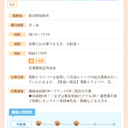
派遣
新潟県柏崎市
勤務地
月～金
曜日頻度
08:10～17:10
時間
長期でお仕事できる方、大歓迎！
期間
時給1170円
時給
交通費
交通費規定内支給
電動ドライバーを使用して石油ストーブの組立業務を行っ
仕事内容
ていただきます。【取扱い製品】電動ドライバー、石…
職種未経験OK / ブランクOK / 英語力不要
応募資格
◆未経験OK！〇まずは事前登録だけでもOK！履歴書不要
で気軽にオンライン登録★氏名・職種などを入力す…
職場の雰囲気
年齢層