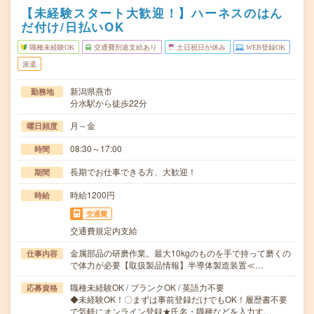
【未経験スタート大歓迎！】ハーネスのはん
だ付け/日払いOK
職種未経験OK
交通費別途支給あり
土日祝日が休み
WEB登録OK
派遣
新潟県燕市
勤務地
分水駅から徒歩22分
月～金
曜日頻度
08:30～17:00
時間
長期でお仕事できる方、大歓迎！
期間
時給1200円
時給
交通費
交通費規定内支給
金属部品の研磨作業。最大10kgのものを手で持って磨くの
仕事内容
で体力が必要【取扱製品情報】半導体製造装置≪…
職種未経験OK / ブランクOK / 英語力不要
応募資格
◆未経験OK！〇まずは事前登録だけでもOK！履歴書不要
で気軽にオンライン登録★氏名・職種などを入力す…