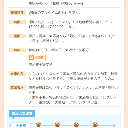
川駅から---分／越後滝谷駅から---分
週5日のフルタイムのお仕事です。
曜日頻度
週5フルタイムがメインです！＜勤務時間の例＞8:00～
時間
17:008:30～17:309:00～18:…
即日～長期 ★応募から「最短2日後」に勤務OK！スター
期間
ト日はご相談ください。
時給1100円～1500円 ★Wワーク不可
時給
交通費
交通費全額支給
＼ものづくりスタッフ募集／部品の組み立てや加工、検査
仕事内容
などを行うお仕事です。丁寧な研修があるので、もの…
職種未経験OK / ブランクOK / パソコンスキル不要 / 英語力
応募資格
不要
【来社不要、WEB登録OK！】〇未経験大歓迎！〇フリー
ター、主婦(夫) 大歓迎！〇ブランクOK〇週5…
職場の雰囲気
年齢層