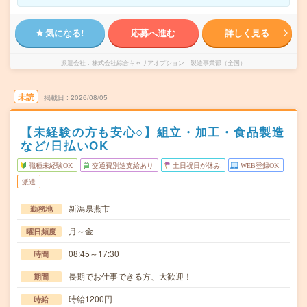
気になる!
応募へ進む
詳しく見る
派遣会社
株式会社綜合キャリアオプション 製造事業部（全国）
未読
掲載日
2026/08/05
【未経験の方も安心○】組立・加工・食品製造
など/日払いOK
職種未経験OK
交通費別途支給あり
土日祝日が休み
WEB登録OK
派遣
新潟県燕市
勤務地
月～金
曜日頻度
08:45～17:30
時間
長期でお仕事できる方、大歓迎！
期間
時給1200円
時給