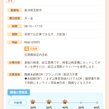
派遣
新潟県見附市
勤務地
月～金
曜日頻度
08:10～17:10
時間
長期でお仕事できる方、大歓迎！
期間
時給1200円
時給
交通費
交通費規定内支給
基板の検査、組立業務です。検査は検査機にセットしてボ
仕事内容
タンを押すだけ。組立は電動ドライバーを使用します…
職種未経験OK / ブランクOK / 英語力不要
応募資格
◆未経験OK！〇まずは事前登録だけでもOK！履歴書不要
で気軽にオンライン登録★氏名・職種などを入力す…
職場の雰囲気
年齢層
20代
30代
40代
50代
60代