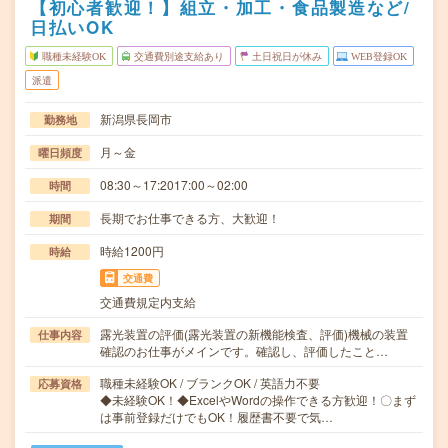
【初心者歓迎！】組立・加工・食品製造など/
日払いOK
職種未経験OK
交通費別途支給あり
土日祝日が休み
WEB登録OK
派遣
新潟県長岡市
勤務地
月～金
曜日頻度
08:30～17:2017:00～02:00
時間
長期でお仕事できる方、大歓迎！
期間
時給1200円
時給
交通費
交通費規定内支給
露光装置の評価(露光装置の新機能検査、評価)機械の装置
仕事内容
確認のお仕事がメインです。確認し、評価したこと…
職種未経験OK / ブランクOK / 英語力不要
応募資格
◆未経験OK！◆ExcelやWordの操作できる方歓迎！〇まず
は事前登録だけでもOK！履歴書不要で気…