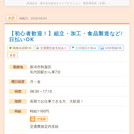
派遣会社
株式会社綜合キャリアオプション 製造事業部（全国）
未読
掲載日
2026/08/05
【初心者歓迎！】組立・加工・食品製造など/
日払いOK
職種未経験OK
交通費別途支給あり
土日祝日が休み
WEB登録OK
派遣
新潟市秋葉区
勤務地
矢代田駅から車7分
月～金
曜日頻度
08:30～17:15
時間
長期でお仕事できる方、大歓迎！
期間
時給1160円
時給
交通費
交通費規定内支給