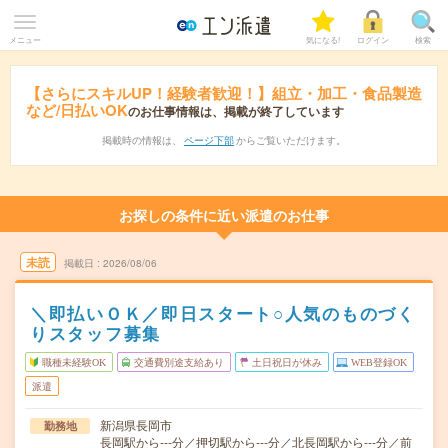
メニュー
気になる!
ログイン
検索
【さらにスキルUP！経験者歓迎！】組立・加工・食品製造
など/日払いOK
のお仕事情報は、掲載が終了しています
掲載時の情報は、
ページ下部
からご覧いただけます。
お探しの条件に近い派遣のお仕事
未読
掲載日
2026/08/06
＼即払いＯＫ／即日スタート○人気のものづく
りスタッフ募集
職種未経験OK
交通費別途支給あり
土日祝日が休み
WEB登録OK
派遣
新潟県長岡市
勤務地
長岡駅から---分／押切駅から---分／北長岡駅から---分／前