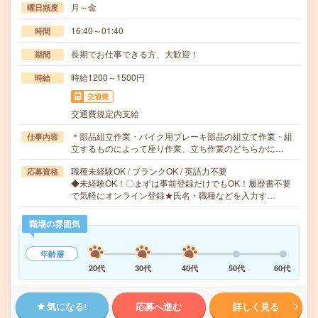
月～金
曜日頻度
16:40～01:40
時間
長期でお仕事できる方、大歓迎！
期間
時給1200～1500円
時給
交通費
交通費規定内支給
＊部品組立作業・バイク用ブレーキ部品の組立て作業・組
仕事内容
立するものによって座り作業、立ち作業のどちらかに…
職種未経験OK / ブランクOK / 英語力不要
応募資格
◆未経験OK！〇まずは事前登録だけでもOK！履歴書不要
で気軽にオンライン登録★氏名・職種などを入力す…
職場の雰囲気
年齢層
20代
30代
40代
50代
60代
気になる!
応募へ進む
詳しく見る