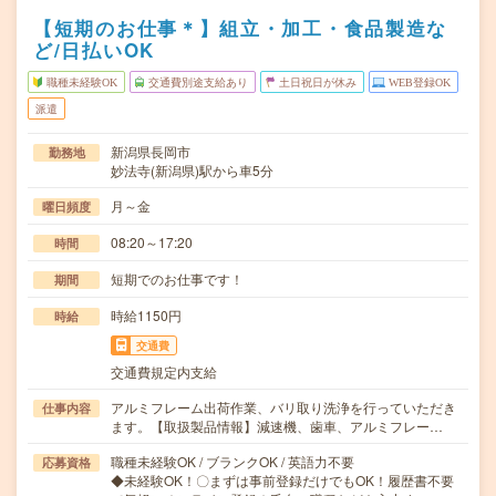
【短期のお仕事＊】組立・加工・食品製造な
ど/日払いOK
職種未経験OK
交通費別途支給あり
土日祝日が休み
WEB登録OK
派遣
新潟県長岡市
勤務地
妙法寺(新潟県)駅から車5分
月～金
曜日頻度
08:20～17:20
時間
短期でのお仕事です！
期間
時給1150円
時給
交通費
交通費規定内支給
アルミフレーム出荷作業、バリ取り洗浄を行っていただき
仕事内容
ます。【取扱製品情報】減速機、歯車、アルミフレー…
職種未経験OK / ブランクOK / 英語力不要
応募資格
◆未経験OK！〇まずは事前登録だけでもOK！履歴書不要