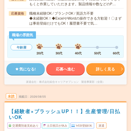
もくと作業していただきます。製品情報や数などのP…
職種未経験OK / ブランクOK / 英語力不要
応募資格
◆未経験OK！◆ExcelやWordの操作できる方歓迎！〇まず
は事前登録だけでもOK！履歴書不要で気…
職場の雰囲気
年齢層
20代
30代
40代
50代
60代
気になる!
応募へ進む
詳しく見る
派遣会社
株式会社綜合キャリアオプション 製造事業部（全国）
未読
掲載日
2026/08/05
【経験者×ブラッシュUP！！】生産管理/日払
いOK
交通費別途支給あり
土日祝日が休み
WEB登録OK
派遣