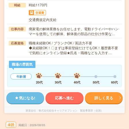
時給1170円
時給
交通費
交通費規定内支給
廃家電の解体業務をお任せします。電動ドライバーやハン
仕事内容
マーを使用しての解体、解体後の部品の仕分け作業な…
職種未経験OK / ブランクOK / 英語力不要
応募資格
◆未経験OK！〇まずは事前登録だけでもOK！履歴書不要
で気軽にオンライン登録★氏名・職種などを入力す…
職場の雰囲気
年齢層
20代
30代
40代
50代
60代
気になる!
応募へ進む
詳しく見る
派遣会社
株式会社綜合キャリアオプション 製造事業部（全国）
未読
掲載日
2026/08/05