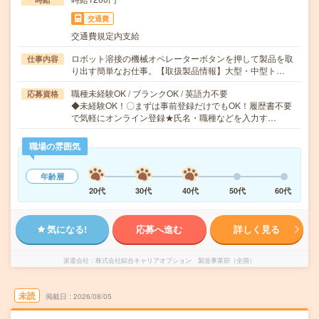
交通費
交通費規定内支給
ロボット溶接の機械オペレーターボタンを押して製品を取
仕事内容
り出す簡単なお仕事。【取扱製品情報】大型・中型ト…
職種未経験OK / ブランクOK / 英語力不要
応募資格
◆未経験OK！〇まずは事前登録だけでもOK！履歴書不要
で気軽にオンライン登録★氏名・職種などを入力す…
職場の雰囲気
年齢層
20代
30代
40代
50代
60代
気になる!
応募へ進む
詳しく見る
派遣会社
株式会社綜合キャリアオプション 製造事業部（全国）
未読
掲載日
2026/08/05