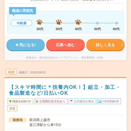
職場の雰囲気
年齢層
20代
30代
40代
50代
60代
気になる!
応募へ進む
詳しく見る
派遣会社
株式会社綜合キャリアオプション 製造事業部（全国）
未読
掲載日
2026/08/05
【スキマ時間に＊扶養内OK！】組立・加工・
食品製造など/日払いOK
職種未経験OK
交通費別途支給あり
土日祝日が休み
WEB登録OK
派遣
新潟県上越市
勤務地
直江津駅から車15分