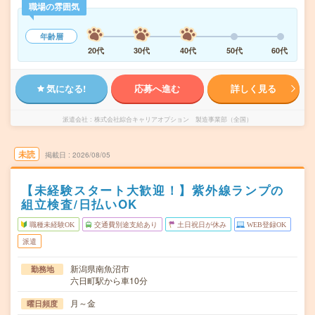
職場の雰囲気
年齢層
20代
30代
40代
50代
60代
気になる!
応募へ進む
詳しく見る
派遣会社
株式会社綜合キャリアオプション 製造事業部（全国）
未読
掲載日
2026/08/05
【未経験スタート大歓迎！】紫外線ランプの
組立検査/日払いOK
職種未経験OK
交通費別途支給あり
土日祝日が休み
WEB登録OK
派遣
新潟県南魚沼市
勤務地
六日町駅から車10分
月～金
曜日頻度