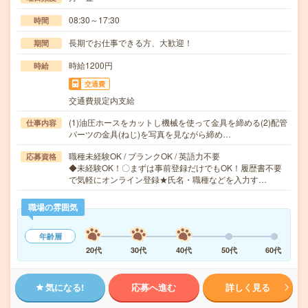
08:30～17:30
時間
長期でお仕事できる方、大歓迎！
期間
時給1200円
時給
交通費
交通費規定内支給
(1)油圧ホースをカットし機械を使って金具を締める(2)配管
仕事内容
パーツの金具(ねじ)を写真を見ながら締め…
職種未経験OK / ブランクOK / 英語力不要
応募資格
◆未経験OK！〇まずは事前登録だけでもOK！履歴書不要
で気軽にオンライン登録★氏名・職種などを入力す…
職場の雰囲気
年齢層
20代
30代
40代
50代
60代
気になる!
応募へ進む
詳しく見る