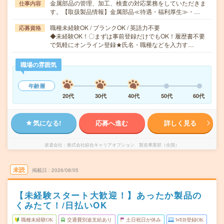
金属部品の管理、加工、検査の対応業務をしていただきま
仕事内容
す。【取扱製品情報】金属部品≪待遇・福利厚生≫・…
職種未経験OK / ブランクOK / 英語力不要
応募資格
◆未経験OK！〇まずは事前登録だけでもOK！履歴書不要
で気軽にオンライン登録★氏名・職種などを入力す…
職場の雰囲気
年齢層
20代
30代
40代
50代
60代
気になる!
応募へ進む
詳しく見る
派遣会社
株式会社綜合キャリアオプション 製造事業部（全国）
未読
掲載日
2026/08/05
【未経験スタート大歓迎！】あったか製品の
くみたて！/日払いOK
職種未経験OK
交通費別途支給あり
土日祝日が休み
WEB登録OK