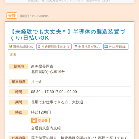
派遣会社
株式会社綜合キャリアオプション 製造事業部（全国）
未読
掲載日
2026/08/05
【未経験でも大丈夫＊】半導体の製造装置づ
くり/日払いOK
職種未経験OK
交通費別途支給あり
土日祝日が休み
WEB登録OK
派遣
新潟県長岡市
勤務地
北長岡駅から車16分
月～金
曜日頻度
08:30～17:3017:00～02:00
時間
長期でお仕事できる方、大歓迎！
期間
時給1200円
時給
交通費
交通費規定内支給
露光装置の組立、検査業務空調のきいた部屋で座りでもく
仕事内容