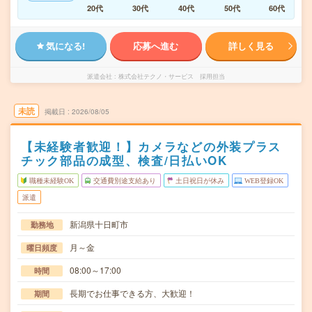
20代
30代
40代
50代
60代
気になる!
応募へ進む
詳しく見る
派遣会社
株式会社テクノ・サービス 採用担当
未読
掲載日
2026/08/05
【未経験者歓迎！】カメラなどの外装プラス
チック部品の成型、検査/日払いOK
職種未経験OK
交通費別途支給あり
土日祝日が休み
WEB登録OK
派遣
新潟県十日町市
勤務地
月～金
曜日頻度
08:00～17:00
時間
長期でお仕事できる方、大歓迎！
期間