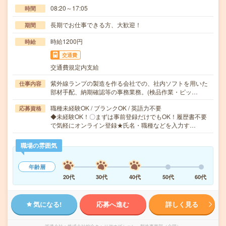
08:20～17:05
時間
長期でお仕事できる方、大歓迎！
期間
時給1200円
時給
交通費
交通費規定内支給
紫外線ランプの製造を作る会社での、社内ソフトを用いた
仕事内容
部材手配、納期確認等の事務業務。(検品作業・ピッ…
職種未経験OK / ブランクOK / 英語力不要
応募資格
◆未経験OK！〇まずは事前登録だけでもOK！履歴書不要
で気軽にオンライン登録★氏名・職種などを入力す…
職場の雰囲気
年齢層
20代
30代
40代
50代
60代
気になる!
応募へ進む
詳しく見る