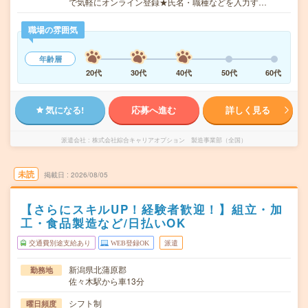
で気軽にオンライン登録★氏名・職種などを入力す…
職場の雰囲気
年齢層
20代
30代
40代
50代
60代
気になる!
応募へ進む
詳しく見る
派遣会社
株式会社綜合キャリアオプション 製造事業部（全国）
未読
掲載日
2026/08/05
【さらにスキルUP！経験者歓迎！】組立・加
工・食品製造など/日払いOK
交通費別途支給あり
WEB登録OK
派遣
新潟県北蒲原郡
勤務地
佐々木駅から車13分
シフト制
曜日頻度