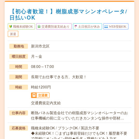
【初心者歓迎！】樹脂成形マシンオペレータ/
日払いOK
職種未経験OK
交通費別途支給あり
土日祝日が休み
WEB登録OK
派遣
新潟市北区
勤務地
月～金
曜日頻度
08:00～17:00
時間
長期でお仕事できる方、大歓迎！
期間
時給1200円
時給
交通費
交通費規定内支給
断熱パネル製造会社での樹脂成形マシンオペレーターのお
仕事内容
仕事機械の前に立っていただきカンタンな操作や部材…
職種未経験OK / ブランクOK / 英語力不要
応募資格
◆未経験OK！〇まずは事前登録だけでもOK！履歴書不要
で気軽にオンライン登録★氏名・職種などを入力す…