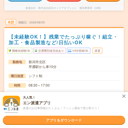
派遣会社
株式会社綜合キャリアオプション 製造事業部（全国）
未読
掲載日
2026/08/05
【未経験OK！】残業でたっぷり稼ぐ！組立・
加工・食品製造など/日払いOK
職種未経験OK
交通費別途支給あり
WEB登録OK
派遣
新潟市北区
勤務地
早通駅から車10分
シフト制
曜日頻度
08:30～17:00
時間
長期でお仕事できる方、大歓迎！
期間
大人気！
エン派遣アプリ
時給1200円
時給
派遣のお仕事情報がたくさん！プッシュ通知で受け取ろう！
交通費
交通費規定内支給
アプリをダウンロード
焼売、餃子の製造・包装、及び、その他付随する業務原料
仕事内容