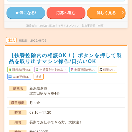
気になる!
応募へ進む
詳しく見る
派遣会社
株式会社綜合キャリアオプション 製造事業部（全国）
未読
掲載日
2026/08/05
【扶養控除内の相談OK！】ボタンを押して製
品を取り出すマシン操作/日払いOK
職種未経験OK
交通費別途支給あり
土日祝日が休み
残業なし
WEB登録OK
派遣
新潟県燕市
勤務地
北吉田駅から車4分
月～金
曜日頻度
08:10～17:20
時間
長期でお仕事できる方、大歓迎！
期間
時給1200円
時給