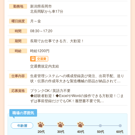
新潟県長岡市
勤務地
北長岡駅から車17分
月～金
曜日頻度
08:30～17:20
時間
長期でお仕事できる方、大歓迎！
期間
時給1200円
時給
交通費
交通費規定内支給
生産管理システムへの構成登録及び発注、出荷手配、送り
仕事内容
状・伝票の作成等大きな製造機械の部品が納品されて…
ブランクOK / 英語力不要
応募資格
◆経験者歓迎！◆ExcelやWordの操作できる方歓迎！〇ま
ずは事前登録だけでもOK！履歴書不要で気…
職場の雰囲気
年齢層
20代
30代
40代
50代
60代