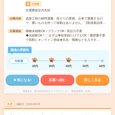
交通費
交通費規定内支給
成形工程の材料運搬、段どりの業務。台車で運搬するの
仕事内容
で、重いものを持って移動はありません。【取扱製品情…
職種未経験OK / ブランクOK / 英語力不要
応募資格
◆未経験OK！〇まずは事前登録だけでもOK！履歴書不要
で気軽にオンライン登録★氏名・職種などを入力す…
職場の雰囲気
年齢層
20代
30代
40代
50代
60代
気になる!
応募へ進む
詳しく見る
派遣会社
株式会社綜合キャリアオプション 製造事業部（全国）
未読
掲載日
2026/08/05