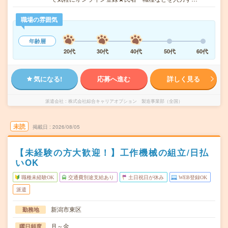
職場の雰囲気
年齢層
20代
30代
40代
50代
60代
気になる!
応募へ進む
詳しく見る
派遣会社
株式会社綜合キャリアオプション 製造事業部（全国）
未読
掲載日
2026/08/05
【未経験の方大歓迎！】工作機械の組立/日払
いOK
職種未経験OK
交通費別途支給あり
土日祝日が休み
WEB登録OK
派遣
新潟市東区
勤務地
月～金
曜日頻度