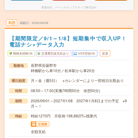
派遣会社
パーソルテンプスタッフ株式会社
未読
掲載日
2026/08/08
【期間限定／9/1～1/8】短期集中で収入UP！
電話ナシ×データ入力
職種未経験OK
交通費別途支給あり
WEB登録OK
派遣
長野県安曇野市
勤務地
梓橋駅から車10分／松本駅から車20分
月～金（週5日） ※カレンダーにより一部祝日出勤あり
曜日頻度
08:50～17:30(実働7時間50分 休憩50分)
時間
2026/09/01～2027/01/08 2027年1月8日までの予定 ※9
期間
月～！
時給1270円 月収例 198,882円+残業代
時給
交通費
全額支給