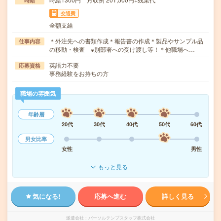
時給
交通費
全額支給
＊外注先への書類作成＊報告書の作成＊製品やサンプル品
仕事内容
の移動・検査 ※別部署への受け渡し等！＊他職場へ…
英語力不要
応募資格
事務経験をお持ちの方
職場の雰囲気
年齢層
20代
30代
40代
50代
60代
男女比率
女性
男性
もっと見る
気になる!
応募へ進む
詳しく見る
派遣会社
パーソルテンプスタッフ株式会社