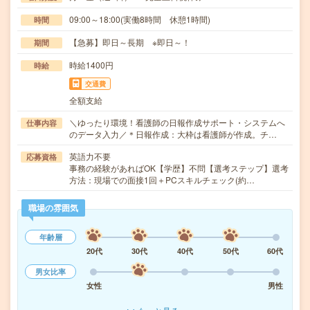
09:00～18:00(実働8時間 休憩1時間)
時間
【急募】即日～長期 ※即日～！
期間
時給1400円
時給
交通費
全額支給
＼ゆったり環境！看護師の日報作成サポート・システムへ
仕事内容
のデータ入力／＊日報作成：大枠は看護師が作成。チ…
英語力不要
応募資格
事務の経験があればOK【学歴】不問【選考ステップ】選考
方法：現場での面接1回＋PCスキルチェック(約…
職場の雰囲気
年齢層
20代
30代
40代
50代
60代
男女比率
女性
男性