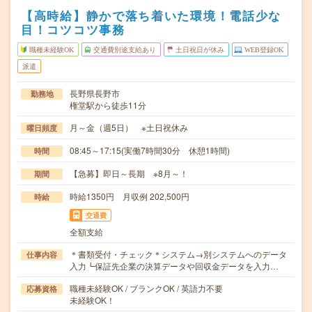
【高時給】静かで落ち着いた環境！電話少な
目！コツコツ事務
職種未経験OK
交通費別途支給あり
土日祝日が休み
WEB登録OK
派遣
長野県長野市
勤務地
権堂駅から徒歩11分
月～金（週5日） ※土日祝休み
曜日頻度
08:45～17:15(実働7時間30分 休憩1時間)
時間
【急募】即日～長期 ※8月～！
期間
時給1350円 月収例 202,500円
時給
交通費
全額支給
＊書類受付・チェック＊システム→別システムへのデータ
仕事内容
入力┗保証先企業の決算データや回収金データを入力…
職種未経験OK / ブランクOK / 英語力不要
応募資格
未経験OK！