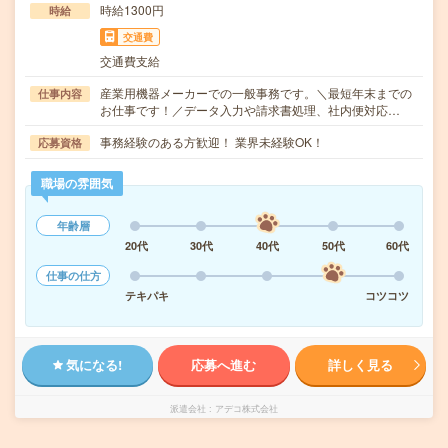
時給1300円
時給
交通費
交通費支給
産業用機器メーカーでの一般事務です。＼最短年末までの
仕事内容
お仕事です！／データ入力や請求書処理、社内便対応…
事務経験のある方歓迎！ 業界未経験OK！
応募資格
職場の雰囲気
年齢層
20代
30代
40代
50代
60代
仕事の仕方
テキパキ
コツコツ
気になる!
応募へ進む
詳しく見る
派遣会社
アデコ株式会社