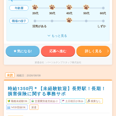
年齢層
20代
30代
40代
50代
60代
職場の様子
活気がある
しずか
もっと見る
気になる!
応募へ進む
詳しく見る
派遣会社
パーソルテンプスタッフ株式会社
未読
掲載日
2026/08/08
時給1350円＊【未経験歓迎】長野駅！長期！
損害保険に関する事務サポ
職種未経験OK
交通費別途支給あり
土日祝日が休み
残業なし
WEB登録OK
派遣