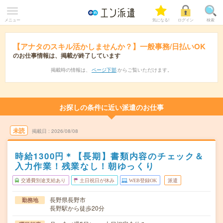
メニュー
気になる!
ログイン
検索
【アナタのスキル活かしませんか？】一般事務/日払いOK
のお仕事情報は、掲載が終了しています
掲載時の情報は、
ページ下部
からご覧いただけます。
お探しの条件に近い派遣のお仕事
未読
掲載日
2026/08/08
時給1300円＊【長期】書類内容のチェック＆
入力作業！残業なし！朝ゆっくり
交通費別途支給あり
土日祝日が休み
WEB登録OK
派遣
長野県長野市
勤務地
長野駅から徒歩20分