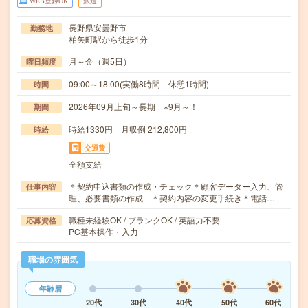
WEB登録OK
派遣
長野県安曇野市
勤務地
柏矢町駅から徒歩1分
月～金（週5日）
曜日頻度
09:00～18:00(実働8時間 休憩1時間)
時間
2026年09月上旬～長期 ※9月～！
期間
時給1330円 月収例 212,800円
時給
交通費
全額支給
＊契約申込書類の作成・チェック＊顧客データー入力、管
仕事内容
理、必要書類の作成 ＊契約内容の変更手続き＊電話…
職種未経験OK / ブランクOK / 英語力不要
応募資格
PC基本操作・入力
職場の雰囲気
年齢層
20代
30代
40代
50代
60代