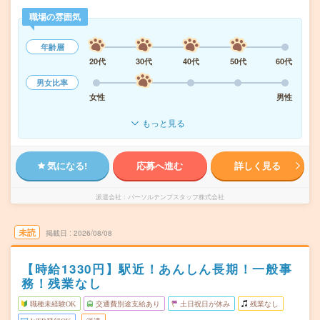
職場の雰囲気
年齢層
20代
30代
40代
50代
60代
男女比率
女性
男性
もっと見る
気になる!
応募へ進む
詳しく見る
派遣会社
パーソルテンプスタッフ株式会社
未読
掲載日
2026/08/08
【時給1330円】駅近！あんしん長期！一般事
務！残業なし
職種未経験OK
交通費別途支給あり
土日祝日が休み
残業なし