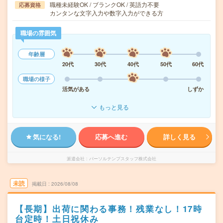
職種未経験OK / ブランクOK / 英語力不要
応募資格
カンタンな文字入力や数字入力ができる方
職場の雰囲気
年齢層
20代
30代
40代
50代
60代
職場の様子
活気がある
しずか
もっと見る
気になる!
応募へ進む
詳しく見る
派遣会社
パーソルテンプスタッフ株式会社
未読
掲載日
2026/08/08
【長期】出荷に関わる事務！残業なし！17時
台定時！土日祝休み