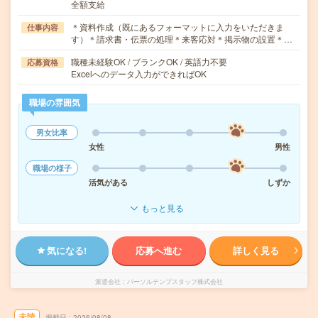
全額支給
＊資料作成（既にあるフォーマットに入力をいただきま
仕事内容
す）＊請求書・伝票の処理＊来客応対＊掲示物の設置＊…
職種未経験OK / ブランクOK / 英語力不要
応募資格
Excelへのデータ入力ができればOK
職場の雰囲気
男女比率
女性
男性
職場の様子
活気がある
しずか
もっと見る
気になる!
応募へ進む
詳しく見る
派遣会社
パーソルテンプスタッフ株式会社
未読
掲載日
2026/08/08