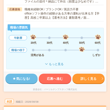
ファイルの送付＊納品にて外出（頻度は少なめです）…
職種未経験OK / ブランクOK / 英語力不要
応募資格
officeソフト操作の経験がある方車の運転が出来る方【学
歴】高校ご卒業以上【選考方法】書類選考／面…
職場の雰囲気
年齢層
20代
30代
40代
50代
60代
職場の様子
活気がある
しずか
もっと見る
気になる!
応募へ進む
詳しく見る
派遣会社
パーソルテンプスタッフ株式会社
未読
掲載日
2026/08/08