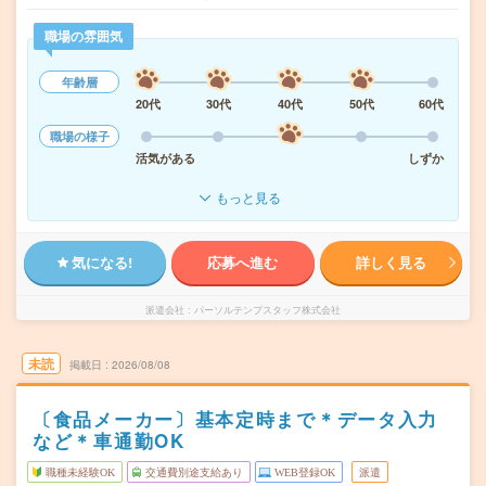
職場の雰囲気
年齢層
20代
30代
40代
50代
60代
職場の様子
活気がある
しずか
もっと見る
気になる!
応募へ進む
詳しく見る
派遣会社
パーソルテンプスタッフ株式会社
未読
掲載日
2026/08/08
〔食品メーカー〕基本定時まで＊データ入力
など＊車通勤OK
職種未経験OK
交通費別途支給あり
WEB登録OK
派遣