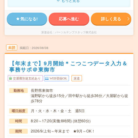
もっと見る
気になる!
応募へ進む
詳しく見る
派遣会社
パーソルテンプスタッフ株式会社
未読
掲載日
2026/08/08
【年末まで】9月開始＊こつこつデータ入力＆
事務サポ＠東御市
交通費別途支給あり
WEB登録OK
派遣
長野県東御市
勤務地
滋野駅から徒歩15分／田中駅から徒歩36分／大屋駅から徒
歩78分
月・火・水・木・金・土 週5日
曜日頻度
8:20～17:20(実働:8時間) (休憩60分)
時間
2026/9/上旬～年末まで ★9月～OK！
期間