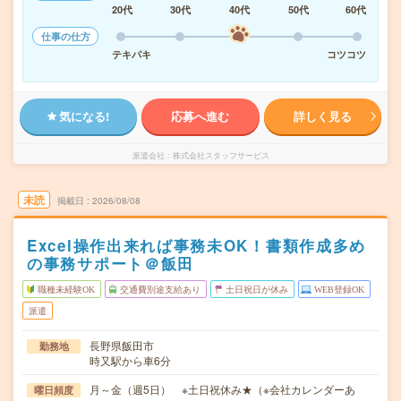
20代
30代
40代
50代
60代
仕事の仕方
テキパキ
コツコツ
気になる!
応募へ進む
詳しく見る
派遣会社
株式会社スタッフサービス
未読
掲載日
2026/08/08
Excel操作出来れば事務未OK！書類作成多め
の事務サポート＠飯田
職種未経験OK
交通費別途支給あり
土日祝日が休み
WEB登録OK
派遣
長野県飯田市
勤務地
時又駅から車6分
月～金（週5日） ※土日祝休み★（※会社カレンダーあ
曜日頻度