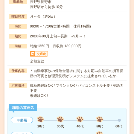
長野県長野市
勤務地
長野駅から徒歩10分
月～金（週5日）
曜日頻度
09:00～17:00(実働7時間 休憩1時間)
時間
2026年09月上旬～長期 ※9月～！
期間
時給1350円 月収例 189,000円
時給
交通費
全額支給
＊自動車事故の保険金請求に関する対応→自動車の損害個
仕事内容
所の写真と修理費見積がシステムに提出されているか…
職種未経験OK / ブランクOK / パソコンスキル不要 / 英語力
応募資格
不要
未経験OK！
職場の雰囲気
年齢層
20代
30代
40代
50代
60代