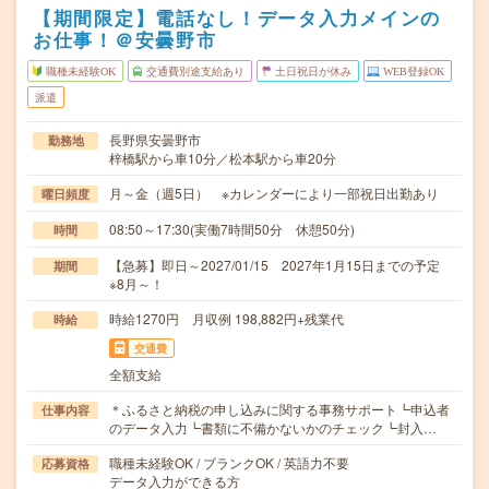
【期間限定】電話なし！データ入力メインの
お仕事！＠安曇野市
職種未経験OK
交通費別途支給あり
土日祝日が休み
WEB登録OK
派遣
長野県安曇野市
勤務地
梓橋駅から車10分／松本駅から車20分
月～金（週5日） ※カレンダーにより一部祝日出勤あり
曜日頻度
08:50～17:30(実働7時間50分 休憩50分)
時間
【急募】即日～2027/01/15 2027年1月15日までの予定
期間
※8月～！
時給1270円 月収例 198,882円+残業代
時給
交通費
全額支給
＊ふるさと納税の申し込みに関する事務サポート┗申込者
仕事内容
のデータ入力┗書類に不備かないかのチェック┗封入…
職種未経験OK / ブランクOK / 英語力不要
応募資格
データ入力ができる方