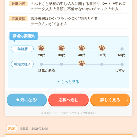
＊ふるさと納税の申し込みに関する事務サポート┗申込者
仕事内容
のデータ入力┗書類に不備かないかのチェック┗封入…
職種未経験OK / ブランクOK / 英語力不要
応募資格
データ入力ができる方
職場の雰囲気
年齢層
20代
30代
40代
50代
60代
職場の様子
活気がある
しずか
もっと見る
気になる!
応募へ進む
詳しく見る
派遣会社
パーソルテンプスタッフ株式会社
未読
掲載日
2026/08/08