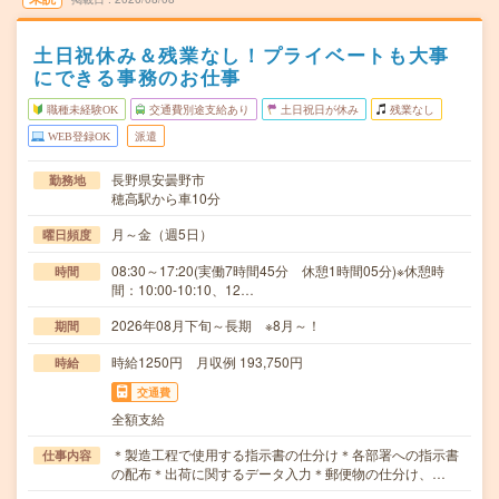
土日祝休み＆残業なし！プライベートも大事
にできる事務のお仕事
職種未経験OK
交通費別途支給あり
土日祝日が休み
残業なし
WEB登録OK
派遣
長野県安曇野市
勤務地
穂高駅から車10分
月～金（週5日）
曜日頻度
08:30～17:20(実働7時間45分 休憩1時間05分)※休憩時
時間
間：10:00-10:10、12…
2026年08月下旬～長期 ※8月～！
期間
時給1250円 月収例 193,750円
時給
交通費
全額支給
＊製造工程で使用する指示書の仕分け＊各部署への指示書
仕事内容
の配布＊出荷に関するデータ入力＊郵便物の仕分け、…