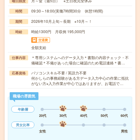
月～金（週5日） ※土日祝完全休み
曜日頻度
09:30～18:00(実働7時間30分 休憩1時間)
時間
2026年10月上旬～長期 ※10月～！
期間
時給1300円 月収例 195,000円
時給
交通費
全額支給
＊専用システムへのデータ入力＊書類の内容チェック・不
仕事内容
備確認＊不備があった場合に確認のため電話連絡＊書…
パソコンスキル不要 / 英語力不要
応募資格
何かしらの事務経験がある方データ入力中心の作業に抵抗
がない方※入力作業が中心ではありますが、お電話で…
職場の雰囲気
年齢層
20代
30代
40代
50代
60代
男女比率
女性
男性