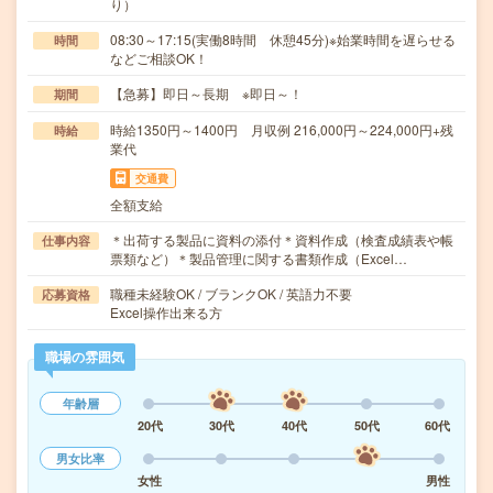
り）
08:30～17:15(実働8時間 休憩45分)※始業時間を遅らせる
時間
などご相談OK！
【急募】即日～長期 ※即日～！
期間
時給1350円～1400円 月収例 216,000円～224,000円+残
時給
業代
交通費
全額支給
＊出荷する製品に資料の添付＊資料作成（検査成績表や帳
仕事内容
票類など）＊製品管理に関する書類作成（Excel…
職種未経験OK / ブランクOK / 英語力不要
応募資格
Excel操作出来る方
職場の雰囲気
年齢層
20代
30代
40代
50代
60代
男女比率
女性
男性