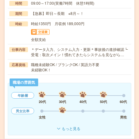
09:00～17:00(実働7時間 休憩1時間)
時間
【急募】即日～長期 ※8月～！
期間
時給1350円 月収例 189,000円
時給
交通費
全額支給
＊データ入力、システム入力・更新＊事故後の進捗確認┗
仕事内容
受電：取次メイン！慣れてきたらシステムを見ながら…
職種未経験OK / ブランクOK / 英語力不要
応募資格
未経験OK！
職場の雰囲気
年齢層
20代
30代
40代
50代
60代
男女比率
女性
男性
もっと見る