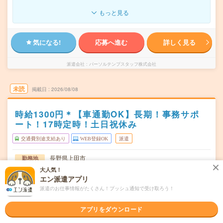
もっと見る
気になる!
応募へ進む
詳しく見る
派遣会社
パーソルテンプスタッフ株式会社
未読
掲載日
2026/08/08
時給1300円＊【車通勤OK】長期！事務サポ
ート！17時定時！土日祝休み
交通費別途支給あり
WEB登録OK
派遣
長野県上田市
勤務地
神畑駅から車5分／大学前(長野県)駅から車5分
大人気！
エン派遣アプリ
月～金（週5日） ※会社カレンダーあり（月1～2回土曜出
曜日頻度
派遣のお仕事情報がたくさん！プッシュ通知で受け取ろう！
勤、土曜出勤が無い月もあります）
08:00～17:00(実働7時間45分 休憩1時間15分)※休憩時間
時間
アプリをダウンロード
は午前15分、昼45分、午後1…