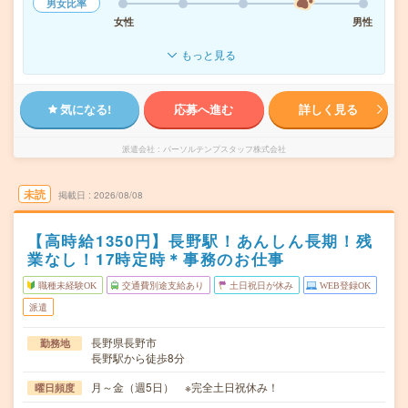
男女比率
女性
男性
もっと見る
気になる!
応募へ進む
詳しく見る
派遣会社
パーソルテンプスタッフ株式会社
未読
掲載日
2026/08/08
【高時給1350円】長野駅！あんしん長期！残
業なし！17時定時＊事務のお仕事
職種未経験OK
交通費別途支給あり
土日祝日が休み
WEB登録OK
派遣
長野県長野市
勤務地
長野駅から徒歩8分
月～金（週5日） ※完全土日祝休み！
曜日頻度