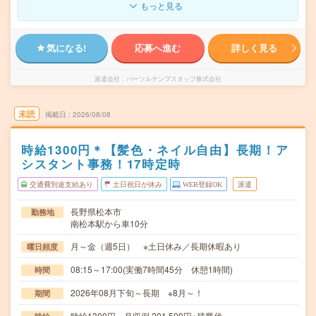
もっと見る
気になる!
応募へ進む
詳しく見る
派遣会社
パーソルテンプスタッフ株式会社
未読
掲載日
2026/08/08
時給1300円＊【髪色・ネイル自由】長期！ア
シスタント事務！17時定時
交通費別途支給あり
土日祝日が休み
WEB登録OK
派遣
長野県松本市
勤務地
南松本駅から車10分
月～金（週5日） ※土日休み／長期休暇あり
曜日頻度
08:15～17:00(実働7時間45分 休憩1時間)
時間
2026年08月下旬～長期 ※8月～！
期間
時給1300円 月収例 201,500円+残業代