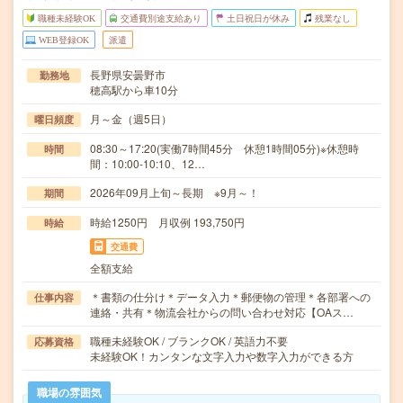
職種未経験OK
交通費別途支給あり
土日祝日が休み
残業なし
WEB登録OK
派遣
長野県安曇野市
勤務地
穂高駅から車10分
月～金（週5日）
曜日頻度
08:30～17:20(実働7時間45分 休憩1時間05分)※休憩時
時間
間：10:00-10:10、12…
2026年09月上旬～長期 ※9月～！
期間
時給1250円 月収例 193,750円
時給
交通費
全額支給
＊書類の仕分け＊データ入力＊郵便物の管理＊各部署への
仕事内容
連絡・共有＊物流会社からの問い合わせ対応【OAス…
職種未経験OK / ブランクOK / 英語力不要
応募資格
未経験OK！カンタンな文字入力や数字入力ができる方
職場の雰囲気