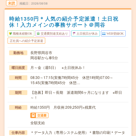
未読
掲載日
2026/08/08
時給1350円＊人気の紹介予定派遣！土日祝
休！入力メインの事務サポート＠岡谷
職種未経験OK
交通費別途支給あり
土日祝日が休み
WEB登録OK
正社員への紹介予定派遣
長野県岡谷市
勤務地
岡谷駅から車5分
月～金（週5日） ※土日祝休み！
曜日頻度
08:30～17:15(実働7時間45分 休憩1時間)07:00～
時間
15:45(実働7時間45分 休憩…
【急募】即日～長期 派遣期間6ヶ月になります ※即日
期間
～！
時給1350円 月収例 209,250円+残業代
時給
交通費
全額支給
＊データ入力（専用システム使用）＊書類の印刷＊データ
仕事内容