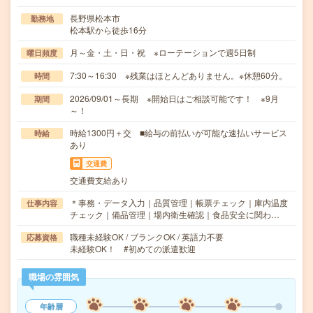
長野県松本市
勤務地
松本駅から徒歩16分
月～金・土・日・祝 ※ローテーションで週5日制
曜日頻度
7:30～16:30 ※残業はほとんどありません。※休憩60分。
時間
2026/09/01～長期 ※開始日はご相談可能です！ ※9月
期間
～！
時給1300円＋交 ■給与の前払いが可能な速払いサービス
時給
あり
交通費
交通費支給あり
＊事務・データ入力｜品質管理｜帳票チェック｜庫内温度
仕事内容
チェック｜備品管理｜場内衛生確認｜食品安全に関わ…
職種未経験OK / ブランクOK / 英語力不要
応募資格
未経験OK！ #初めての派遣歓迎
職場の雰囲気
年齢層