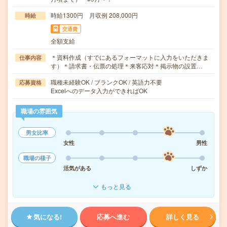
時給1300円 月収例 208,000円
時給
交通費
全額支給
＊資料作成（すでにあるフォーマットに入力をいただきま
仕事内容
す）＊請求書・伝票の処理＊来客応対＊掲示物の設置…
職種未経験OK / ブランクOK / 英語力不要
応募資格
Excelへのデータ入力ができればOK
職場の雰囲気
男女比率
女性
男性
職場の様子
活気がある
しずか
もっと見る
気になる!
応募へ進む
詳しく見る