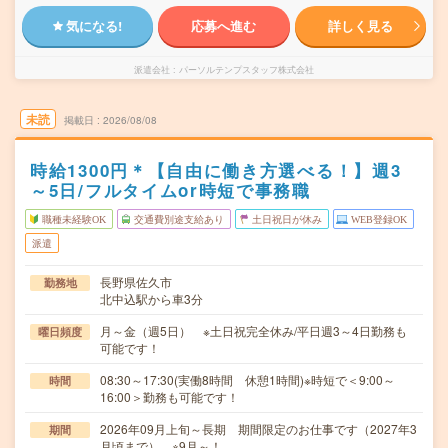
気になる!
応募へ進む
詳しく見る
派遣会社
パーソルテンプスタッフ株式会社
未読
掲載日
2026/08/08
時給1300円＊【自由に働き方選べる！】週3
～5日/フルタイムor時短で事務職
職種未経験OK
交通費別途支給あり
土日祝日が休み
WEB登録OK
派遣
長野県佐久市
勤務地
北中込駅から車3分
月～金（週5日） ※土日祝完全休み/平日週3～4日勤務も
曜日頻度
可能です！
08:30～17:30(実働8時間 休憩1時間)※時短で＜9:00～
時間
16:00＞勤務も可能です！
2026年09月上旬～長期 期間限定のお仕事です（2027年3
期間
月頃まで） ※9月～！