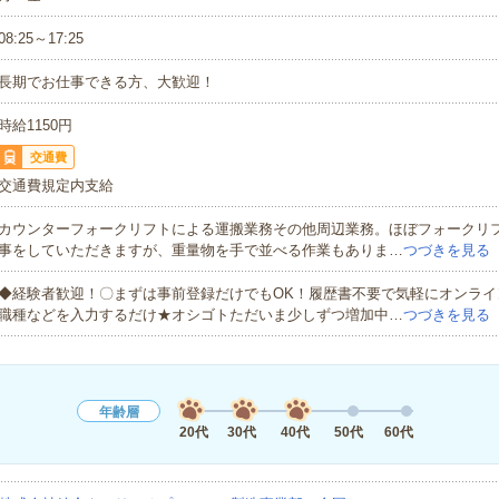
08:25～17:25
長期でお仕事できる方、大歓迎！
時給1150円
交通費
交通費規定内支給
カウンターフォークリフトによる運搬業務その他周辺業務。ほぼフォークリ
事をしていただきますが、重量物を手で並べる作業もありま…
つづきを見る
◆経験者歓迎！〇まずは事前登録だけでもOK！履歴書不要で気軽にオンライ
職種などを入力するだけ★オシゴトただいま少しずつ増加中…
つづきを見る
年齢層
20代
30代
40代
50代
60代