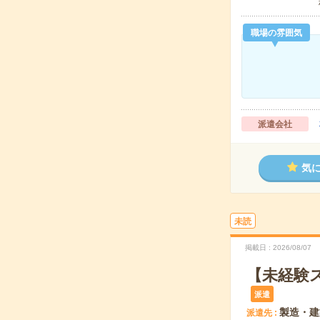
職場の雰囲気
派遣会社
気
未読
掲載日
2026/08/07
【未経験
派遣
製造・建
派遣先