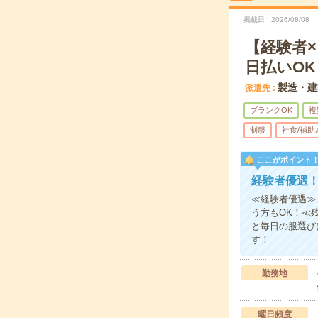
掲載日
2026/08/08
【経験者
日払いOK
製造・建
派遣先
ブランクOK
複
制服
社食/補助
ここがポイント
経験者優遇
≪経験者優遇≫
う方もOK！≪
と毎日の服選び
す！
勤務地
曜日頻度