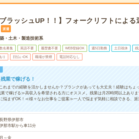
×ブラッシュUP！！】フォークリフトによる
派遣
築・土木・製造技術系
数名募集
英語不要
履歴書不要
WEB登録OK
週5日勤務
土日祝休
残
あり
日払いOK
職場が禁煙
電話対応なし
！
！残業で稼げる！
これまでの経験を活かしませんか？ブランクがあっても大丈夫！経験はちょ
残業で稼げる≫高収入を希望される方にオススメ。残業は月20時間以上あり
に悩まずOK！≪様々なお仕事をご提案≫一人で悩まず気軽に相談できる、派
長野県伊那市
伊那市駅から車11分
月～金