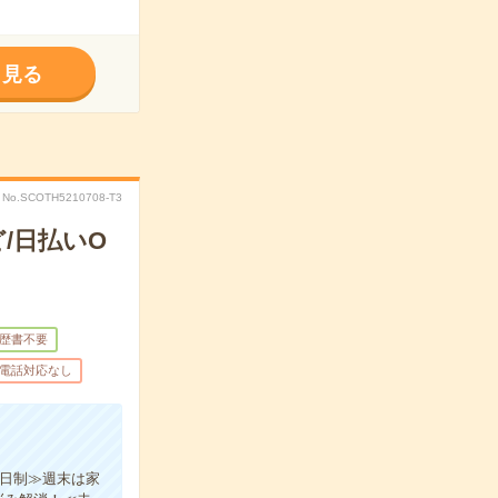
く見る
No.SCOTH5210708-T3
/日払いO
歴書不要
電話対応なし
2日制≫週末は家