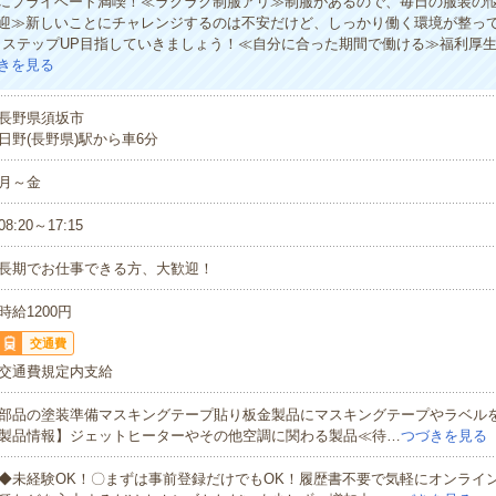
にプライベート満喫！≪ラクラク制服アリ≫制服があるので、毎日の服装の
迎≫新しいことにチャレンジするのは不安だけど、しっかり働く環境が整っ
・ステップUP目指していきましょう！≪自分に合った期間で働ける≫福利厚
きを見る
長野県須坂市
日野(長野県)駅から車6分
月～金
08:20～17:15
長期でお仕事できる方、大歓迎！
時給1200円
交通費
交通費規定内支給
部品の塗装準備マスキングテープ貼り板金製品にマスキングテープやラベル
製品情報】ジェットヒーターやその他空調に関わる製品≪待…
つづきを見る
◆未経験OK！〇まずは事前登録だけでもOK！履歴書不要で気軽にオンライ