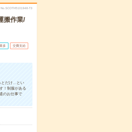
No.SCOTH5101948-T3
運搬作業/
業多
交費支給
っとだけ…とい
ます！制服がある
遣のお仕事で