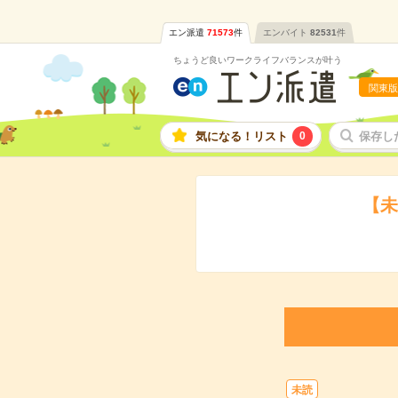
エン派遣
71573
件
エンバイト
82531
件
ちょうど良いワークライフバランスが叶う
関東版
気になる！リスト
0
保存し
【未
未読