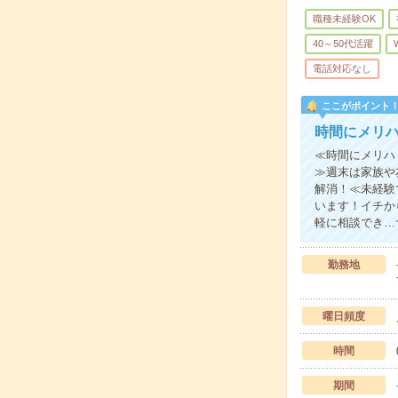
職種未経験OK
40～50代活躍
電話対応なし
ここがポイント
時間にメリ
≪時間にメリハ
≫週末は家族や
解消！≪未経験
います！イチか
軽に相談でき…
勤務地
曜日頻度
時間
期間