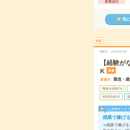
派遣会社
気
未読
掲載日
2026/08/08
【経験が
K
派遣
製造・建
派遣先
職種未経験OK
WEB登録OK
週
ここがポイント
残業で稼げる
≪残業で稼げる