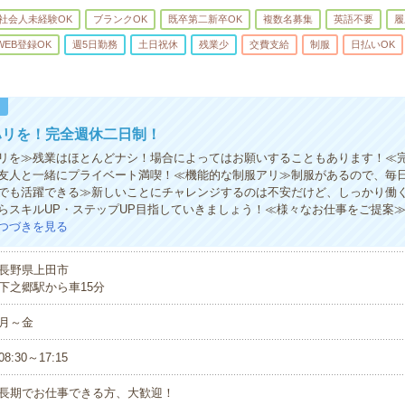
社会人未経験OK
ブランクOK
既卒第二新卒OK
複数名募集
英語不要
履
WEB登録OK
週5日勤務
土日祝休
残業少
交費支給
制服
日払いOK
！
ハリを！完全週休二日制！
リを≫残業はほとんどナシ！場合によってはお願いすることもあります！≪
友人と一緒にプライベート満喫！≪機能的な制服アリ≫制服があるので、毎
でも活躍できる≫新しいことにチャレンジするのは不安だけど、しっかり働
らスキルUP・ステップUP目指していきましょう！≪様々なお仕事をご提案
つづきを見る
長野県上田市
下之郷駅から車15分
月～金
08:30～17:15
長期でお仕事できる方、大歓迎！