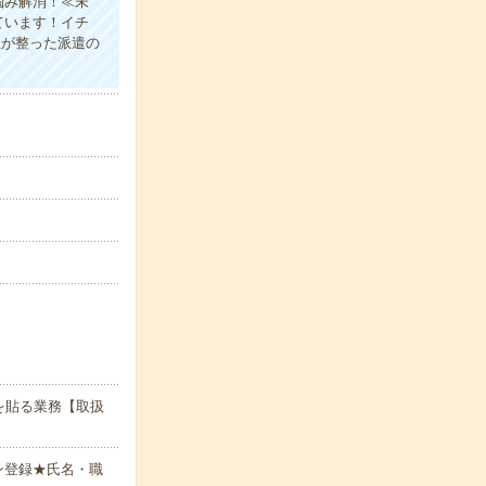
悩み解消！≪未
ています！イチ
生が整った派遣の
を貼る業務【取扱
ン登録★氏名・職