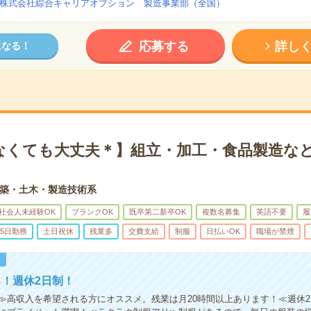
株式会社綜合キャリアオプション 製造事業部（全国）
応募する
詳し
になる！
なくても大丈夫＊】組立・加工・食品製造など
築・土木・製造技術系
社会人未経験OK
ブランクOK
既卒第二新卒OK
複数名募集
英語不要
履
5日勤務
土日祝休
残業多
交費支給
制服
日払いOK
職場が禁煙
！
！週休2日制！
≫高収入を希望される方にオススメ。残業は月20時間以上あります！≪週休