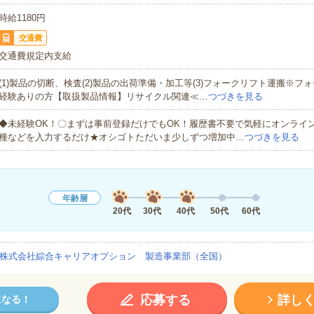
時給1180円
交通費
交通費規定内支給
(1)製品の切断、検査(2)製品の出荷準備・加工等(3)フォークリフト運搬※フ
経験ありの方【取扱製品情報】リサイクル関連≪…
つづきを見る
◆未経験OK！〇まずは事前登録だけでもOK！履歴書不要で気軽にオンライ
種などを入力するだけ★オシゴトただいま少しずつ増加中…
つづきを見る
年齢層
20代
30代
40代
50代
60代
株式会社綜合キャリアオプション 製造事業部（全国）
応募する
詳し
になる！