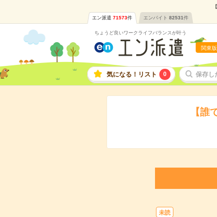
【
エン派遣
71573
件
エンバイト
82531
件
ちょうど良いワークライフバランスが叶う
関東版
気になる！リスト
0
保存し
【誰
未読