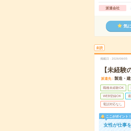
派遣会社
気
未読
掲載日
2026/08/05
【未経験
製造・建
派遣先
職種未経験OK
WEB登録OK
週
電話対応なし
ここがポイント
女性が仕事