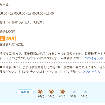
月～金
08:00～17:0009:00～17:0009:00～16:00
長期でお仕事できる方、大歓迎！
時給1200円
交通費
交通費規定内支給
清潔な工場内で、電子機器に使用されるシールを張り合わせ、目視検査をす
す。扱うのは手のひらサイズの軽い物です、未経験者活躍中…
つづきを見る
◆未経験OK！〇まずは事前登録だけでもOK！履歴書不要で気軽にオンライ
種などを入力するだけ★オシゴトただいま少しずつ増加中…
つづきを見る
年齢層
20代
30代
40代
50代
60代