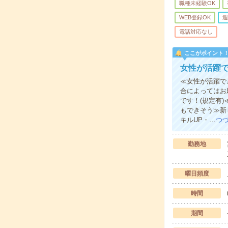
職種未経験OK
WEB登録OK
週
電話対応なし
ここがポイント
女性が活躍
≪女性が活躍で
合によってはお
です！(規定有
もできそう≫新
キルUP・…
つ
勤務地
曜日頻度
時間
期間