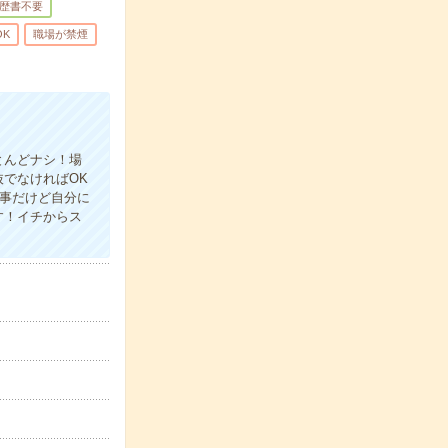
歴書不要
OK
職場が禁煙
とんどナシ！場
でなければOK
仕事だけど自分に
す！イチからス