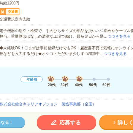
時給1200円
交通費
交通費規定内支給
電子機器の組立・検査で、手のひらサイズの部品を扱いネジ締めやケーブル
担当。重量物ほぼなしの清潔な工場で働け、最短翌日から勤…
つづきを見る
◆未経験OK！〇まずは事前登録だけでもOK！履歴書不要で気軽にオンライ
種などを入力するだけ★オシゴトただいま少しずつ増加中…
つづきを見る
年齢層
20代
30代
40代
50代
60代
株式会社綜合キャリアオプション 製造事業部（全国）
応募する
詳し
になる！