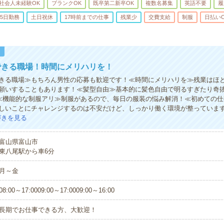
社会人未経験OK
ブランクOK
既卒第二新卒OK
複数名募集
英語不要
履
5日勤務
土日祝休
17時前までの仕事
残業少
交費支給
制服
日払い
！
できる職場！時間にメリハリを！
きる職場≫もちろん男性の応募も歓迎です！≪時間にメリハリを≫残業はほ
願いすることもあります！≪髪型自由≫基本的に髪色自由で明るすぎたり奇抜
)≪機能的な制服アリ≫制服があるので、毎日の服装の悩み解消！≪初めての
しいことにチャレンジするのは不安だけど、しっかり働く環境が整っていま
づきを見る
富山県富山市
東八尾駅から車6分
月～金
08:00～17:0009:00～17:0009:00～16:00
長期でお仕事できる方、大歓迎！