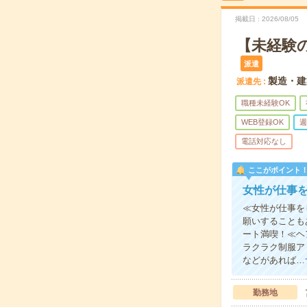
掲載日
2026/08/05
【未経験
派遣
製造・建
派遣先
職種未経験OK
WEB登録OK
週
電話対応なし
ここがポイント
女性が仕事
≪女性が仕事を
願いすることも
ート満喫！≪ヘ
ラクラク制服ア
などがあれば…
勤務地