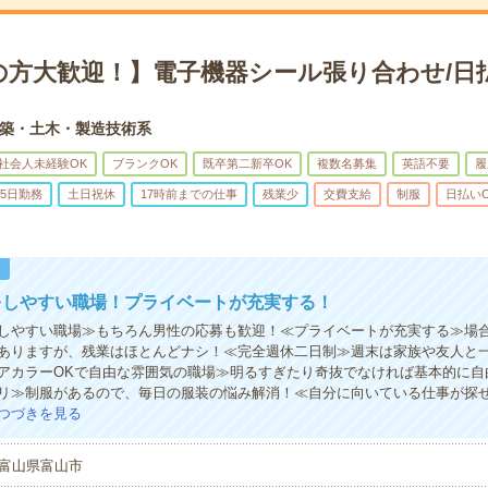
の方大歓迎！】電子機器シール張り合わせ/日
築・土木・製造技術系
社会人未経験OK
ブランクOK
既卒第二新卒OK
複数名募集
英語不要
履
5日勤務
土日祝休
17時前までの仕事
残業少
交費支給
制服
日払い
！
をしやすい職場！プライベートが充実する！
しやすい職場≫もちろん男性の応募も歓迎！≪プライベートが充実する≫場
ありますが、残業はほとんどナシ！≪完全週休二日制≫週末は家族や友人と
アカラーOKで自由な雰囲気の職場≫明るすぎたり奇抜でなければ基本的に自由
リ≫制服があるので、毎日の服装の悩み解消！≪自分に向いている仕事が探
つづきを見る
富山県富山市