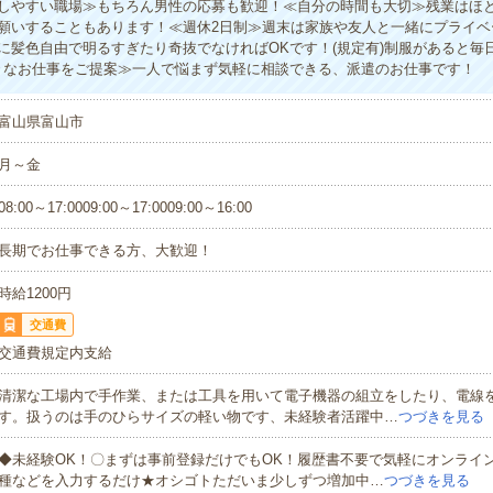
しやすい職場≫もちろん男性の応募も歓迎！≪自分の時間も大切≫残業はほ
願いすることもあります！≪週休2日制≫週末は家族や友人と一緒にプライベ
に髪色自由で明るすぎたり奇抜でなければOKです！(規定有)制服があると毎
々なお仕事をご提案≫一人で悩まず気軽に相談できる、派遣のお仕事です！
富山県富山市
月～金
08:00～17:0009:00～17:0009:00～16:00
長期でお仕事できる方、大歓迎！
時給1200円
交通費
交通費規定内支給
清潔な工場内で手作業、または工具を用いて電子機器の組立をしたり、電線
す。扱うのは手のひらサイズの軽い物です、未経験者活躍中…
つづきを見る
◆未経験OK！〇まずは事前登録だけでもOK！履歴書不要で気軽にオンライ
種などを入力するだけ★オシゴトただいま少しずつ増加中…
つづきを見る