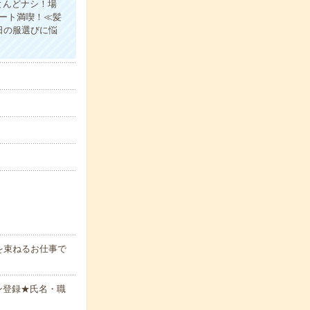
とんどナシ！場
ート満喫！≪髪
日の服選びに悩
を束ねるお仕事で
ン登録★氏名・職