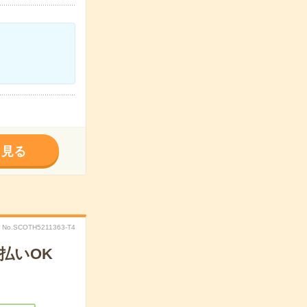
く見る
No.SCOTH5211363-T4
払いOK