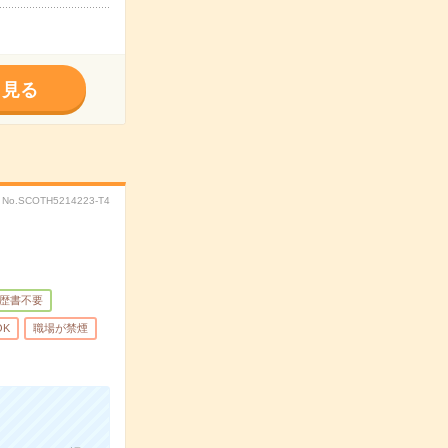
く見る
No.SCOTH5214223-T4
歴書不要
OK
職場が禁煙