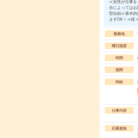
≪女性が仕事を
合によってはお
型自由≫基本的
まずOK！≪様
勤務地
曜日頻度
時間
期間
時給
仕事内容
応募資格