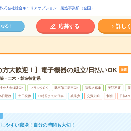
株式会社綜合キャリアオプション 製造事業部（全国）
応募する
詳し
になる！
の方大歓迎！】電子機器の組立/日払いOK
派遣
築・土木・製造技術系
社会人未経験OK
ブランクOK
既卒第二新卒OK
複数名募集
英語不要
履
5日勤務
土日祝休
17時前までの仕事
残業少
交費支給
制服
日払い
！
をしやすい職場！自分の時間も大切！