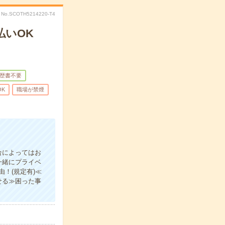
No.SCOTH5214220-T4
払いOK
歴書不要
OK
職場が禁煙
合によってはお
一緒にプライベ
！(規定有)≪
せる≫困った事