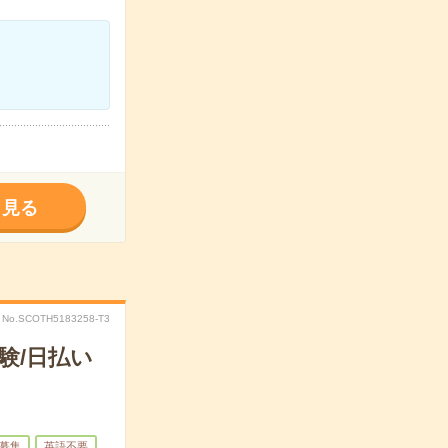
く見る
No.SCOTH5183258-T3
験/日払い
募集
英語不要