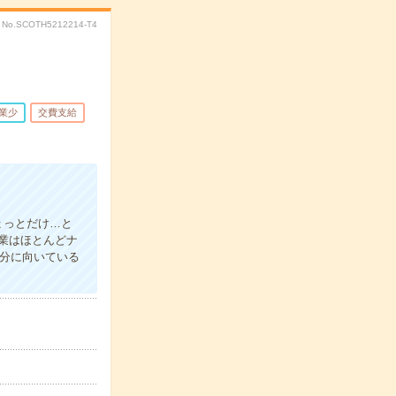
No.SCOTH5212214-T4
業少
交費支給
ょっとだけ…と
業はほとんどナ
自分に向いている