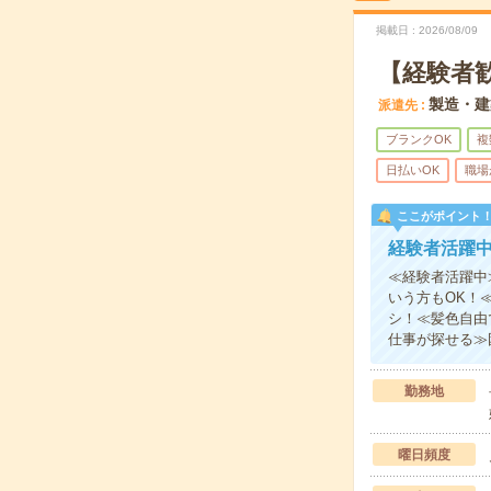
掲載日
2026/08/09
【経験者
製造・建
派遣先
ブランクOK
複
日払いOK
職場
ここがポイント
経験者活躍
≪経験者活躍中
いう方もOK！
シ！≪髪色自由
仕事が探せる≫
勤務地
曜日頻度