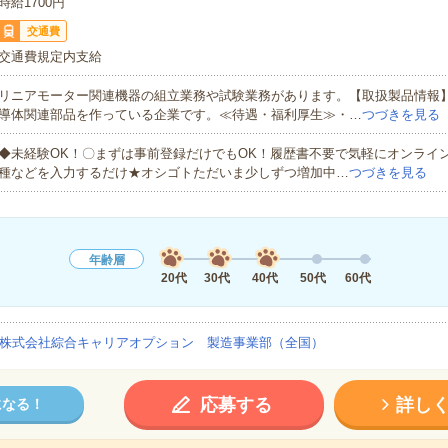
時給1700円
交通費
交通費規定内支給
リニアモーター関連機器の組立業務や試験業務があります。【取扱製品情報
導体関連部品を作っている企業です。≪待遇・福利厚生≫・…
つづきを見る
◆未経験OK！〇まずは事前登録だけでもOK！履歴書不要で気軽にオンライ
種などを入力するだけ★オシゴトただいま少しずつ増加中…
つづきを見る
年齢層
20代
30代
40代
50代
60代
株式会社綜合キャリアオプション 製造事業部（全国）
応募する
詳し
になる！