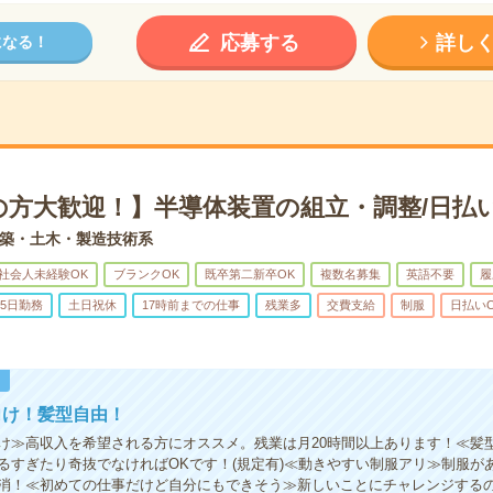
応募する
詳し
になる！
の方大歓迎！】半導体装置の組立・調整/日払い
築・土木・製造技術系
社会人未経験OK
ブランクOK
既卒第二新卒OK
複数名募集
英語不要
履
5日勤務
土日祝休
17時前までの仕事
残業多
交費支給
制服
日払い
！
向け！髪型自由！
け≫高収入を希望される方にオススメ。残業は月20時間以上あります！≪髪
るすぎたり奇抜でなければOKです！(規定有)≪動きやすい制服アリ≫制服が
消！≪初めての仕事だけど自分にもできそう≫新しいことにチャレンジする