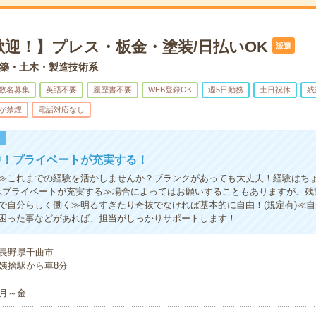
歓迎！】プレス・板金・塗装/日払いOK
派遣
築・土木・製造技術系
数名募集
英語不要
履歴書不要
WEB登録OK
週5日勤務
土日祝休
残
が禁煙
電話対応なし
！
中！プライベートが充実する！
≫これまでの経験を活かしませんか？ブランクがあっても大丈夫！経験はち
≪プライベートが充実する≫場合によってはお願いすることもありますが、残
で自分らしく働く≫明るすぎたり奇抜でなければ基本的に自由！(規定有)≪
困った事などがあれば、担当がしっかりサポートします！
長野県千曲市
姨捨駅から車8分
月～金