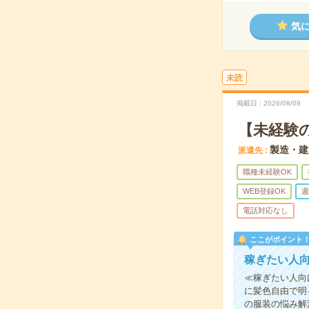
気
未読
掲載日
2026/08/09
【未経験
製造・建
派遣先
職種未経験OK
WEB登録OK
週
電話対応なし
ここがポイント
稼ぎたい人
≪稼ぎたい人向
に髪色自由で明
の服装の悩み解