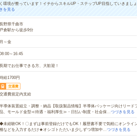
く環境が整っています！イチからスキルUP・ステップUP目指していきまし
きを見る
長野県千曲市
戸倉駅から徒歩9分
月～金
08:00～16:45
長期でお仕事できる方、大歓迎！
時給1700円
交通費
交通費規定内支給
半導体装置組立・調整・納品【取扱製品情報】半導体パッケージ向けリード
品、モールド金型≪待遇・福利厚生≫・日払い制度・社会保…
つづきを見る
◆未経験OK！〇まずは事前登録だけでもOK！履歴書不要で気軽にオンライ
種などを入力するだけ★オシゴトただいま少しずつ増加中…
つづきを見る