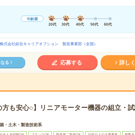
年齢層
20代
30代
40代
50代
60代
株式会社綜合キャリアオプション 製造事業部（全国）
応募する
詳し
になる！
の方も安心○】リニアモーター機器の組立・試
築・土木・製造技術系
社会人未経験OK
ブランクOK
既卒第二新卒OK
10名以上の大量募集
複数名