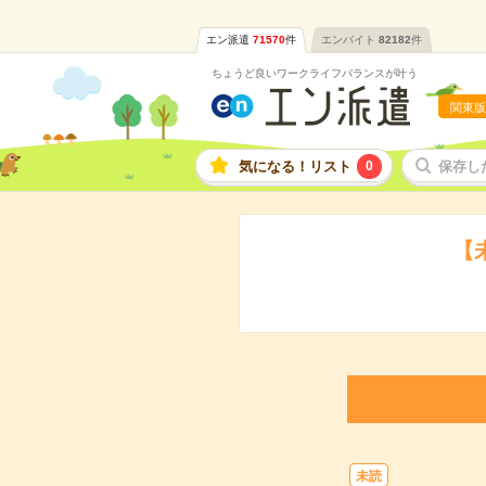
エン派遣
71570
件
エンバイト
82182
件
ちょうど良いワークライフバランスが叶う
関東版
気になる！リスト
0
保存し
【
未読