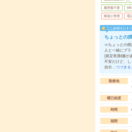
履歴書不要
WE
職場が禁煙
電
ここがポイント
ちょっとの残
≪ちょっとの残
人と一緒にプラ
(規定有)制服
不安だけど、し
自分…
つづきを
勤務地
曜日頻度
時間
期間