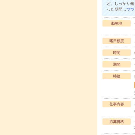
ど、しっかり働
った期間…
つづ
勤務地
曜日頻度
時間
期間
時給
仕事内容
応募資格