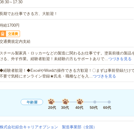
08:30～17:30
長期でお仕事できる方、大歓迎！
時給1700円
交通費
交通費規定内支給
スチール製家具・ロッカーなどの製造に関わるお仕事です。塗装前後の製品
ける、外す作業。経験者歓迎！未経験の方もサポートありで…
つづきを見る
◆経験者歓迎！◆ExcelやWordの操作できる方歓迎！〇まずは事前登録だけ
不要で気軽にオンライン登録★氏名・職種などを入…
つづきを見る
年齢層
20代
30代
40代
50代
60代
株式会社綜合キャリアオプション 製造事業部（全国）