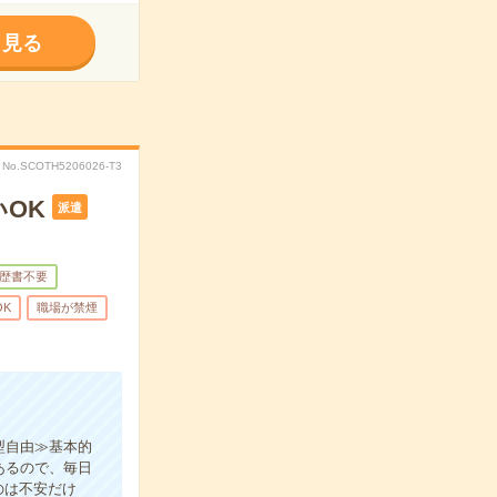
く見る
No.SCOTH5206026-T3
OK
派遣
歴書不要
OK
職場が禁煙
型自由≫基本的
あるので、毎日
のは不安だけ