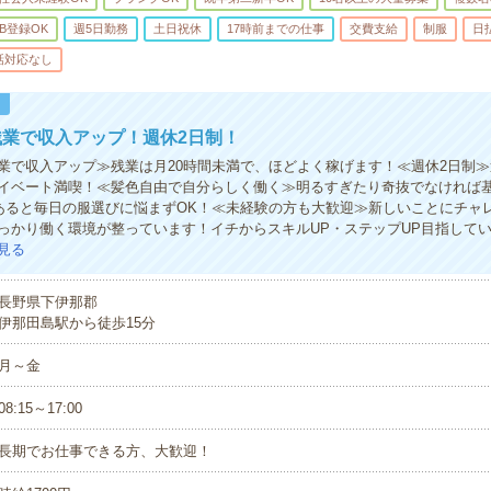
B登録OK
週5日勤務
土日祝休
17時前までの仕事
交費支給
制服
日
話対応なし
！
業で収入アップ！週休2日制！
業で収入アップ≫残業は月20時間未満で、ほどよく稼げます！≪週休2日制
イベート満喫！≪髪色自由で自分らしく働く≫明るすぎたり奇抜でなければ
があると毎日の服選びに悩まずOK！≪未経験の方も大歓迎≫新しいことにチャ
っかり働く環境が整っています！イチからスキルUP・ステップUP目指して
見る
長野県下伊那郡
伊那田島駅から徒歩15分
月～金
08:15～17:00
長期でお仕事できる方、大歓迎！