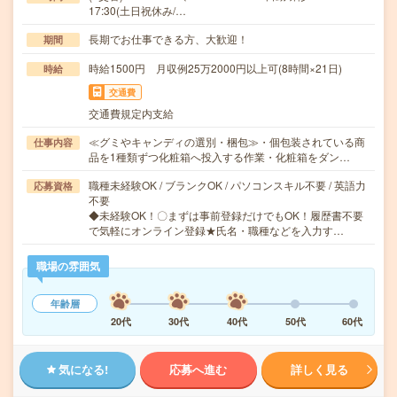
17:30(土日祝休み/…
長期でお仕事できる方、大歓迎！
期間
時給1500円 月収例25万2000円以上可(8時間×21日)
時給
交通費
交通費規定内支給
≪グミやキャンディの選別・梱包≫・個包装されている商
仕事内容
品を1種類ずつ化粧箱へ投入する作業・化粧箱をダン…
職種未経験OK / ブランクOK / パソコンスキル不要 / 英語力
応募資格
不要
◆未経験OK！〇まずは事前登録だけでもOK！履歴書不要
で気軽にオンライン登録★氏名・職種などを入力す…
職場の雰囲気
年齢層
20代
30代
40代
50代
60代
気になる!
応募へ進む
詳しく見る