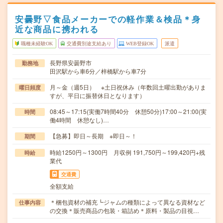
安曇野▽食品メーカーでの軽作業＆検品＊身
近な商品に携われる
職種未経験OK
交通費別途支給あり
WEB登録OK
派遣
長野県安曇野市
勤務地
田沢駅から車6分／梓橋駅から車7分
月～金（週5日） ※土日祝休み（年数回土曜出勤がありま
曜日頻度
すが、平日に振替休日となります）
08:45～17:15(実働7時間40分 休憩50分)17:00～21:00(実
時間
働4時間 休憩なし)…
【急募】即日～長期 ※即日～！
期間
時給1250円～1300円 月収例 191,750円～199,420円+残
時給
業代
交通費
全額支給
＊梱包資材の補充┗ジャムの種類によって異なる資材など
仕事内容
の交換＊販売商品の包装・箱詰め＊原料・製品の目視…