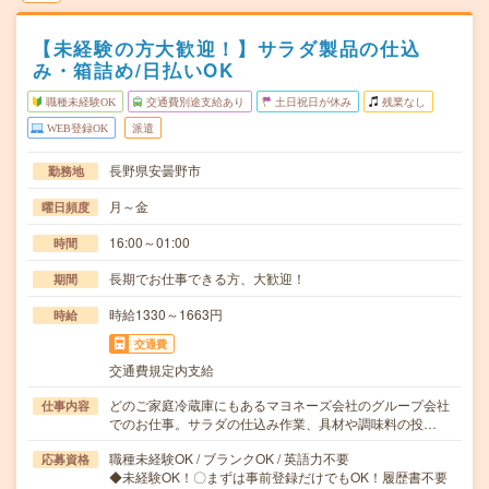
【未経験の方大歓迎！】サラダ製品の仕込
み・箱詰め/日払いOK
職種未経験OK
交通費別途支給あり
土日祝日が休み
残業なし
WEB登録OK
派遣
長野県安曇野市
勤務地
月～金
曜日頻度
16:00～01:00
時間
長期でお仕事できる方、大歓迎！
期間
時給1330～1663円
時給
交通費
交通費規定内支給
どのご家庭冷蔵庫にもあるマヨネーズ会社のグループ会社
仕事内容
でのお仕事。サラダの仕込み作業、具材や調味料の投…
職種未経験OK / ブランクOK / 英語力不要
応募資格
◆未経験OK！〇まずは事前登録だけでもOK！履歴書不要