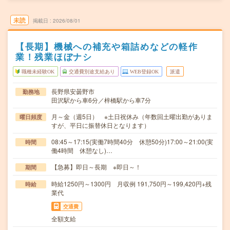
未読
掲載日
2026/08/01
【長期】機械への補充や箱詰めなどの軽作
業！残業ほぼナシ
職種未経験OK
交通費別途支給あり
WEB登録OK
派遣
長野県安曇野市
勤務地
田沢駅から車6分／梓橋駅から車7分
月～金（週5日） ※土日祝休み（年数回土曜出勤がありま
曜日頻度
すが、平日に振替休日となります）
08:45～17:15(実働7時間40分 休憩50分)17:00～21:00(実
時間
働4時間 休憩なし)…
【急募】即日～長期 ※即日～！
期間
時給1250円～1300円 月収例 191,750円～199,420円+残
時給
業代
交通費
全額支給