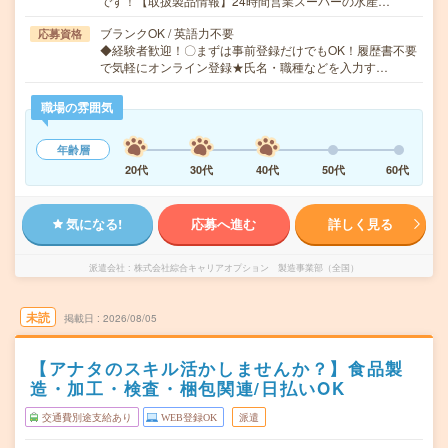
です！【取扱製品情報】24時間営業スーパーの水産…
ブランクOK / 英語力不要
応募資格
◆経験者歓迎！〇まずは事前登録だけでもOK！履歴書不要
で気軽にオンライン登録★氏名・職種などを入力す…
職場の雰囲気
年齢層
20代
30代
40代
50代
60代
気になる!
応募へ進む
詳しく見る
派遣会社
株式会社綜合キャリアオプション 製造事業部（全国）
未読
掲載日
2026/08/05
【アナタのスキル活かしませんか？】食品製
造・加工・検査・梱包関連/日払いOK
交通費別途支給あり
WEB登録OK
派遣