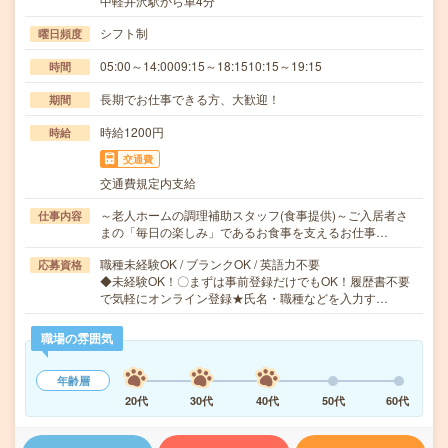
中軽井沢駅から車4分
シフト制
曜日頻度
05:00～14:0009:15～18:1510:15～19:15
時間
長期でお仕事できる方、大歓迎！
期間
時給1200円
時給
交通費
交通費規定内支給
～老人ホームの調理補助スタッフ(食事提供)～ご入居者さ
仕事内容
まの「毎日の楽しみ」であるお食事を支えるお仕事…
職種未経験OK / ブランクOK / 英語力不要
応募資格
◆未経験OK！〇まずは事前登録だけでもOK！履歴書不要
で気軽にオンライン登録★氏名・職種などを入力す…
職場の雰囲気
年齢層
20代
30代
40代
50代
60代