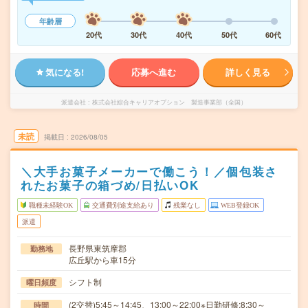
年齢層
20代
30代
40代
50代
60代
気になる!
応募へ進む
詳しく見る
派遣会社
株式会社綜合キャリアオプション 製造事業部（全国）
未読
掲載日
2026/08/05
＼大手お菓子メーカーで働こう！／個包装さ
れたお菓子の箱づめ/日払いOK
職種未経験OK
交通費別途支給あり
残業なし
WEB登録OK
派遣
長野県東筑摩郡
勤務地
広丘駅から車15分
シフト制
曜日頻度
(2交替)5:45～14:45、13:00～22:00※日勤研修:8:30～
時間