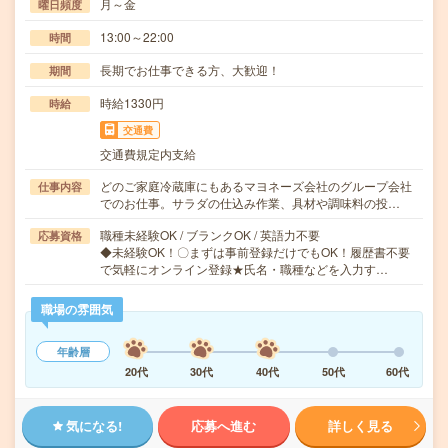
月～金
曜日頻度
13:00～22:00
時間
長期でお仕事できる方、大歓迎！
期間
時給1330円
時給
交通費
交通費規定内支給
どのご家庭冷蔵庫にもあるマヨネーズ会社のグループ会社
仕事内容
でのお仕事。サラダの仕込み作業、具材や調味料の投…
職種未経験OK / ブランクOK / 英語力不要
応募資格
◆未経験OK！〇まずは事前登録だけでもOK！履歴書不要
で気軽にオンライン登録★氏名・職種などを入力す…
職場の雰囲気
年齢層
20代
30代
40代
50代
60代
気になる!
応募へ進む
詳しく見る