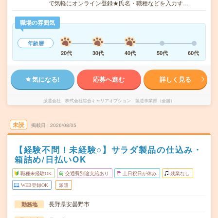
で気軽にオンライン登録★氏名・職種などを入力す…
職場の雰囲気
年齢層
20代
30代
40代
50代
60代
気になる!
応募へ進む
詳しく見る
派遣会社
株式会社綜合キャリアオプション 製造事業部（全国）
未読
掲載日
2026/08/05
【経験不問！未経験○】サラダ製品の仕込み・
箱詰め/日払いOK
職種未経験OK
交通費別途支給あり
土日祝日が休み
残業なし
WEB登録OK
派遣
長野県安曇野市
勤務地