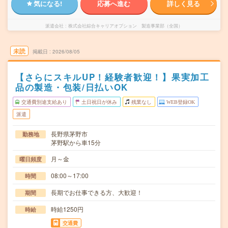
気になる!
応募へ進む
詳しく見る
派遣会社
株式会社綜合キャリアオプション 製造事業部（全国）
未読
掲載日
2026/08/05
【さらにスキルUP！経験者歓迎！】果実加工
品の製造・包装/日払いOK
交通費別途支給あり
土日祝日が休み
残業なし
WEB登録OK
派遣
長野県茅野市
勤務地
茅野駅から車15分
月～金
曜日頻度
08:00～17:00
時間
長期でお仕事できる方、大歓迎！
期間
時給1250円
時給
交通費