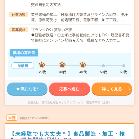
交通費規定内支給
業務果物の加工、砂糖漬けの製造及びラインの組立、洗浄
仕事内容
等。原料荷受け、前処理工程、選別工程、加工工程、…
ブランクOK / 英語力不要
応募資格
◆経験者歓迎！〇まずは事前登録だけでもOK！履歴書不要
で気軽にオンライン登録★氏名・職種などを入力す…
職場の雰囲気
年齢層
20代
30代
40代
50代
60代
気になる!
応募へ進む
詳しく見る
派遣会社
株式会社綜合キャリアオプション 製造事業部（全国）
未読
掲載日
2026/08/05
【未経験でも大丈夫＊】食品製造・加工・検