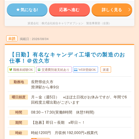
気になる!
応募へ進む
詳しく見る
派遣会社
株式会社綜合キャリアオプション 製造事業部（全国）
未読
掲載日
2026/08/04
【日勤】有名なキャンディ工場での製造のお
仕事！＠佐久市
職種未経験OK
交通費別途支給あり
WEB登録OK
派遣
長野県佐久市
勤務地
滑津駅から車9分
月～金（週5日） ※ほぼ土日祝がお休みですが、年間で6
曜日頻度
回程度土曜出勤がございます
08:30～17:30(実働8時間 休憩1時間)
時間
【急募】即日～長期 ※即日～！
期間
時給1200円 月収例 192,000円+残業代
時給