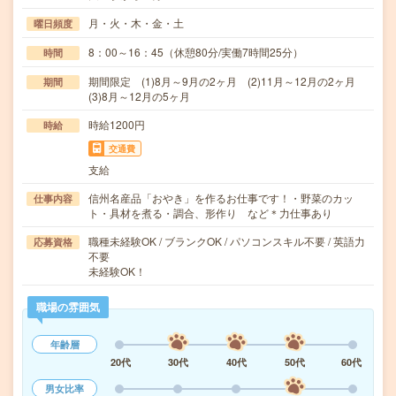
月・火・木・金・土
曜日頻度
8：00～16：45（休憩80分/実働7時間25分）
時間
期間限定 (1)8月～9月の2ヶ月 (2)11月～12月の2ヶ月
期間
(3)8月～12月の5ヶ月
時給1200円
時給
交通費
支給
信州名産品「おやき」を作るお仕事です！・野菜のカッ
仕事内容
ト・具材を煮る・調合、形作り など＊力仕事あり
職種未経験OK / ブランクOK / パソコンスキル不要 / 英語力
応募資格
不要
未経験OK！
職場の雰囲気
年齢層
20代
30代
40代
50代
60代
男女比率