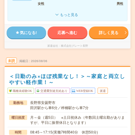
女性
男性
もっと見る
気になる!
応募へ進む
詳しく見る
派遣会社
株式会社グレート長野
未読
掲載日
2026/08/06
＜日勤のみ×ほぼ残業なし！＞～家庭と両立し
やすい軽作業！～
職種未経験OK
交通費別途支給あり
WEB登録OK
派遣
長野県安曇野市
勤務地
田沢駅から車6分／梓橋駅から車7分
月～金（週5日） ※土日祝休み（年数回土曜出勤がありま
曜日頻度
すが、平日に振替休日となります）
08:45～17:15(実働7時間40分 休憩50分)
時間