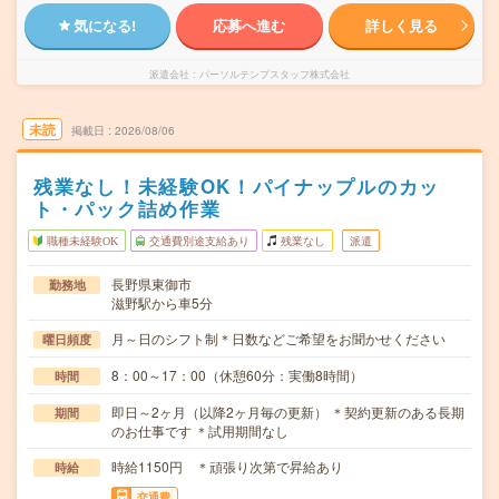
気になる!
応募へ進む
詳しく見る
派遣会社
パーソルテンプスタッフ株式会社
未読
掲載日
2026/08/06
残業なし！未経験OK！パイナップルのカッ
ト・パック詰め作業
職種未経験OK
交通費別途支給あり
残業なし
派遣
長野県東御市
勤務地
滋野駅から車5分
月～日のシフト制＊日数などご希望をお聞かせください
曜日頻度
8：00～17：00（休憩60分：実働8時間）
時間
即日～2ヶ月（以降2ヶ月毎の更新） ＊契約更新のある長期
期間
のお仕事です ＊試用期間なし
時給1150円 ＊頑張り次第で昇給あり
時給
交通費