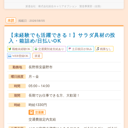
派遣会社
株式会社綜合キャリアオプション 製造事業部（全国）
未読
掲載日
2026/08/05
【未経験でも活躍できる！】サラダ具材の投
入・箱詰め/日払いOK
職種未経験OK
交通費別途支給あり
土日祝日が休み
残業なし
WEB登録OK
派遣
長野県安曇野市
勤務地
月～金
曜日頻度
05:00～14:00
時間
長期でお仕事できる方、大歓迎！
期間
時給1330円
時給
交通費
交通費規定内支給