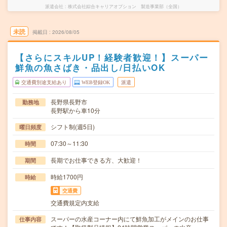
派遣会社
株式会社綜合キャリアオプション 製造事業部（全国）
未読
掲載日
2026/08/05
【さらにスキルUP！経験者歓迎！】スーパー
鮮魚の魚さばき・品出し/日払いOK
交通費別途支給あり
WEB登録OK
派遣
長野県長野市
勤務地
長野駅から車10分
シフト制(週5日)
曜日頻度
07:30～11:30
時間
長期でお仕事できる方、大歓迎！
期間
時給1700円
時給
交通費
交通費規定内支給
スーパーの水産コーナー内にて鮮魚加工がメインのお仕事
仕事内容