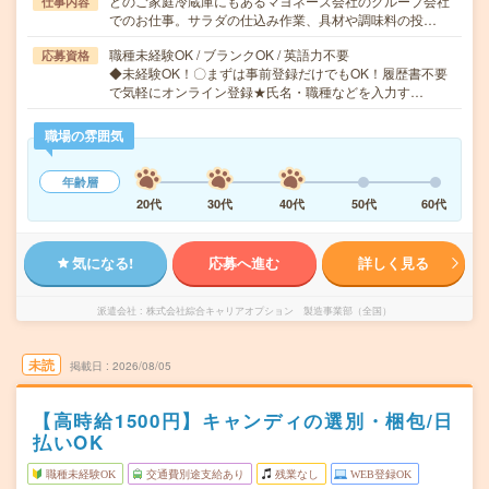
どのご家庭冷蔵庫にもあるマヨネーズ会社のグループ会社
仕事内容
でのお仕事。サラダの仕込み作業、具材や調味料の投…
職種未経験OK / ブランクOK / 英語力不要
応募資格
◆未経験OK！〇まずは事前登録だけでもOK！履歴書不要
で気軽にオンライン登録★氏名・職種などを入力す…
職場の雰囲気
年齢層
20代
30代
40代
50代
60代
気になる!
応募へ進む
詳しく見る
派遣会社
株式会社綜合キャリアオプション 製造事業部（全国）
未読
掲載日
2026/08/05
【高時給1500円】キャンディの選別・梱包/日
払いOK
職種未経験OK
交通費別途支給あり
残業なし
WEB登録OK