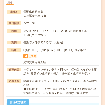
派遣
長野県東筑摩郡
勤務地
広丘駅から車15分
シフト制
曜日頻度
(2交替)5:45～14:45、13:00～22:00※日勤研修:8:30～
時間
17:30(土日祝休み)…
長期でお仕事できる方、大歓迎！
期間
時給1500円 月収例25万2000円以上可(8時間×21日)
時給
交通費
交通費規定内支給
≪グミやキャンディの選別・梱包≫・個包装されている商
仕事内容
品を1種類ずつ化粧箱へ投入する作業・化粧箱をダン…
職種未経験OK / ブランクOK / パソコンスキル不要 / 英語力
応募資格
不要
◆未経験OK！〇まずは事前登録だけでもOK！履歴書不要
で気軽にオンライン登録★氏名・職種などを入力す…
職場の雰囲気