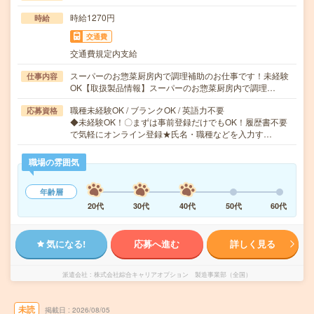
時給1270円
時給
交通費
交通費規定内支給
スーパーのお惣菜厨房内で調理補助のお仕事です！未経験
仕事内容
OK【取扱製品情報】スーパーのお惣菜厨房内で調理…
職種未経験OK / ブランクOK / 英語力不要
応募資格
◆未経験OK！〇まずは事前登録だけでもOK！履歴書不要
で気軽にオンライン登録★氏名・職種などを入力す…
職場の雰囲気
年齢層
20代
30代
40代
50代
60代
気になる!
応募へ進む
詳しく見る
派遣会社
株式会社綜合キャリアオプション 製造事業部（全国）
未読
掲載日
2026/08/05