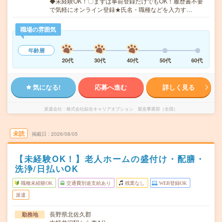
◆未経験OK！〇まずは事前登録だけでもOK！履歴書不要
で気軽にオンライン登録★氏名・職種などを入力す…
職場の雰囲気
年齢層
20代
30代
40代
50代
60代
気になる!
応募へ進む
詳しく見る
派遣会社
株式会社綜合キャリアオプション 製造事業部（全国）
未読
掲載日
2026/08/05
【未経験OK！】老人ホームの盛付け・配膳・
洗浄/日払いOK
職種未経験OK
交通費別途支給あり
残業なし
WEB登録OK
派遣
長野県北佐久郡
勤務地