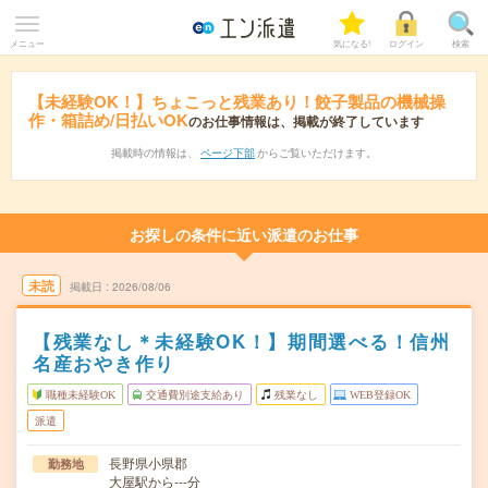
メニュー
気になる!
ログイン
検索
【未経験OK！】ちょこっと残業あり！餃子製品の機械操
作・箱詰め/日払いOK
のお仕事情報は、掲載が終了しています
掲載時の情報は、
ページ下部
からご覧いただけます。
お探しの条件に近い派遣のお仕事
未読
掲載日
2026/08/06
【残業なし＊未経験OK！】期間選べる！信州
名産おやき作り
職種未経験OK
交通費別途支給あり
残業なし
WEB登録OK
派遣
長野県小県郡
勤務地
大屋駅から---分