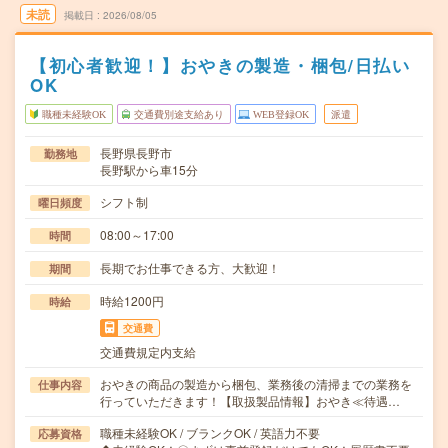
未読
掲載日
2026/08/05
【初心者歓迎！】おやきの製造・梱包/日払い
OK
職種未経験OK
交通費別途支給あり
WEB登録OK
派遣
長野県長野市
勤務地
長野駅から車15分
シフト制
曜日頻度
08:00～17:00
時間
長期でお仕事できる方、大歓迎！
期間
時給1200円
時給
交通費
交通費規定内支給
おやきの商品の製造から梱包、業務後の清掃までの業務を
仕事内容
行っていただきます！【取扱製品情報】おやき≪待遇…
職種未経験OK / ブランクOK / 英語力不要
応募資格