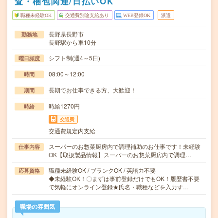
査・梱包関連/日払いOK
職種未経験OK
交通費別途支給あり
WEB登録OK
派遣
長野県長野市
勤務地
長野駅から車10分
シフト制(週4～5日)
曜日頻度
08:00～12:00
時間
長期でお仕事できる方、大歓迎！
期間
時給1270円
時給
交通費
交通費規定内支給
スーパーのお惣菜厨房内で調理補助のお仕事です！未経験
仕事内容
OK【取扱製品情報】スーパーのお惣菜厨房内で調理…
職種未経験OK / ブランクOK / 英語力不要
応募資格
◆未経験OK！〇まずは事前登録だけでもOK！履歴書不要
で気軽にオンライン登録★氏名・職種などを入力す…
職場の雰囲気