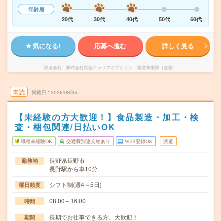
年齢層
20代
30代
40代
50代
60代
気になる!
応募へ進む
詳しく見る
派遣会社
株式会社綜合キャリアオプション 製造事業部（全国）
未読
掲載日
2026/08/05
【未経験の方大歓迎！】食品製造・加工・検
査・梱包関連/日払いOK
職種未経験OK
交通費別途支給あり
WEB登録OK
派遣
長野県長野市
勤務地
長野駅から車10分
シフト制(週4～5日)
曜日頻度
08:00～16:00
時間
長期でお仕事できる方、大歓迎！
期間