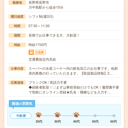
長野県長野市
勤務地
川中島駅から徒歩15分
シフト制(週3日)
曜日頻度
07:30～11:30
時間
長期でお仕事できる方、大歓迎！
期間
時給1700円
時給
交通費
交通費規定内支給
スーパーの水産コーナー内の鮮魚加工のお仕事です。他厨
仕事内容
房内業務の行っていただきます。【取扱製品情報】2…
ブランクOK / 英語力不要
応募資格
◆経験者歓迎！〇まずは事前登録だけでもOK！履歴書不要
で気軽にオンライン登録★氏名・職種などを入力す…
職場の雰囲気
年齢層
20代
30代
40代
50代
60代