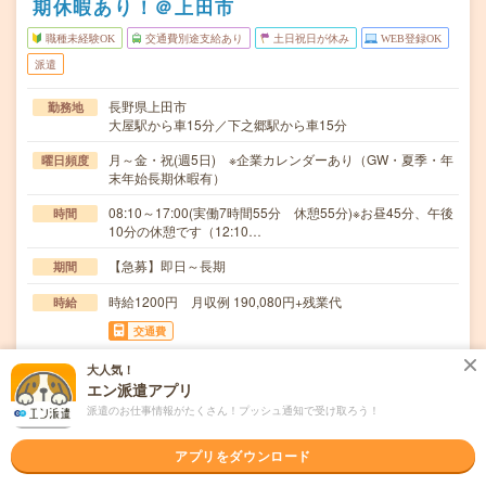
期休暇あり！＠上田市
職種未経験OK
交通費別途支給あり
土日祝日が休み
WEB登録OK
派遣
長野県上田市
勤務地
大屋駅から車15分／下之郷駅から車15分
月～金・祝(週5日) ※企業カレンダーあり（GW・夏季・年
曜日頻度
末年始長期休暇有）
08:10～17:00(実働7時間55分 休憩55分)※お昼45分、午後
時間
10分の休憩です（12:10…
【急募】即日～長期
期間
時給1200円 月収例 190,080円+残業代
時給
交通費
全額支給
大人気！
エン派遣アプリ
＊食材のセッティング＊運搬（台車使用）＊食材の選別・
仕事内容
検品＊袋詰め、梱包作業※立ち作業の工程と座り作業…
派遣のお仕事情報がたくさん！プッシュ通知で受け取ろう！
職種未経験OK / ブランクOK / パソコンスキル不要 / 英語力
応募資格
アプリをダウンロード
不要
未経験OK！