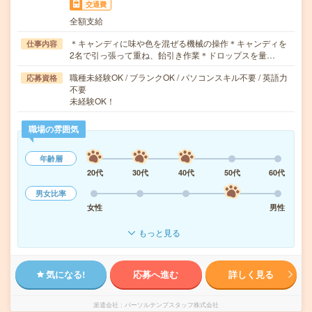
交通費
全額支給
＊キャンディに味や色を混ぜる機械の操作＊キャンディを
仕事内容
2名で引っ張って重ね、飴引き作業＊ドロップスを量…
職種未経験OK / ブランクOK / パソコンスキル不要 / 英語力
応募資格
不要
未経験OK！
職場の雰囲気
年齢層
20代
30代
40代
50代
60代
男女比率
女性
男性
もっと見る
気になる!
応募へ進む
詳しく見る
派遣会社
パーソルテンプスタッフ株式会社