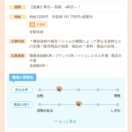
【急募】即日～長期 ※即日～！
期間
時給1250円 月収例 191,750円+残業代
時給
交通費
全額支給
＊梱包資材の補充┗ジャムの種類によって異なる資材など
仕事内容
の交換＊販売商品の包装・箱詰め＊原料・製品の目視…
職種未経験OK / ブランクOK / パソコンスキル不要 / 英語力
応募資格
不要
未経験OK！
職場の雰囲気
男女比率
女性
男性
職場の様子
活気がある
しずか
もっと見る