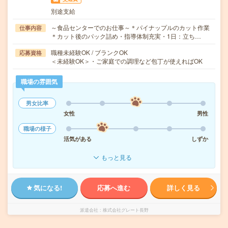
別途支給
～食品センターでのお仕事～＊パイナップルのカット作業
仕事内容
＊カット後のパック詰め・指導体制充実・1日：立ち…
職種未経験OK / ブランクOK
応募資格
＜未経験OK＞・ご家庭での調理など包丁が使えればOK
職場の雰囲気
男女比率
女性
男性
職場の様子
活気がある
しずか
もっと見る
気になる!
応募へ進む
詳しく見る
派遣会社
株式会社グレート長野