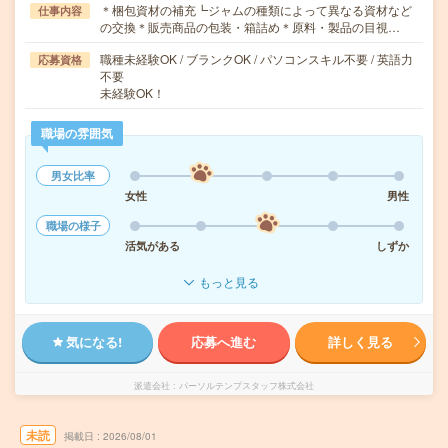
＊梱包資材の補充┗ジャムの種類によって異なる資材など
仕事内容
の交換＊販売商品の包装・箱詰め＊原料・製品の目視…
職種未経験OK / ブランクOK / パソコンスキル不要 / 英語力
応募資格
不要
未経験OK！
職場の雰囲気
男女比率
女性
男性
職場の様子
活気がある
しずか
もっと見る
気になる!
応募へ進む
詳しく見る
派遣会社
パーソルテンプスタッフ株式会社
未読
掲載日
2026/08/01