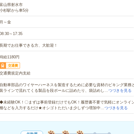
富山県射水市
小杉駅から車5分
月～金
08:30～17:35
長期でお仕事できる方、大歓迎！
時給1180円
交通費
交通費規定内支給
自動車部品のワイヤーハーネスを製造するために必要な資材のピキング業務
装ラインで流れてくる製品を段ボールに詰めたり、袋詰めし…
つづきを見る
◆未経験OK！〇まずは事前登録だけでもOK！履歴書不要で気軽にオンライ
種などを入力するだけ★オシゴトただいま少しずつ増加中…
つづきを見る
年齢層