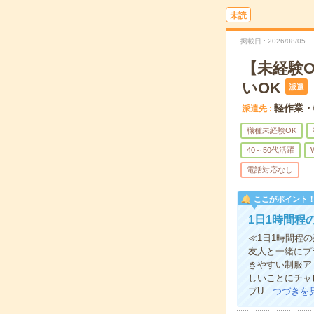
未読
掲載日
2026/08/05
【未経験
いOK
派遣
軽作業・
派遣先
職種未経験OK
40～50代活躍
電話対応なし
ここがポイント
1日1時間程
≪1日1時間程
友人と一緒にプ
きやすい制服ア
しいことにチャ
プU…
つづきを