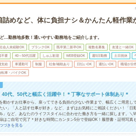
箱詰めなど、体に負担ナシ＆かんたん軽作業
ど…勤務地多数！通いやすい勤務地をご紹介します。
社会人未経験OK
ブランクOK
既卒第二新卒OK
複数名募集
友達と一緒OK
書不要
40～50代活躍
しゅふ歓迎
WEB登録OK
週5日勤務
土日祝休
費支給
車通勤可
制服
社食/補助あり
日払いOK
週払いOK
職場が分
自転車・バイクOK
！
代、40代、50代と幅広く活躍中！＊丁寧なサポート体制あり＊
を動かすお仕事から、座ってできる負担の少ない作業まで、幅広くご用意し
たい」「人と話す仕事が好き」など、まずはお気軽にご相談ください！「日
み」など、あなたのライフスタイルに合わせた働き方を一緒に探します。＼W
録はご自宅で完了＊好きな時間にカンタン5分で登録OK！履歴書・証明写真
つづきを見る