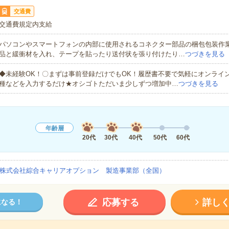
交通費
交通費規定内支給
パソコンやスマートフォンの内部に使用されるコネクター部品の梱包包装作
品と緩衝材を入れ、テープを貼ったり送付状を張り付けたり…
つづきを見る
◆未経験OK！〇まずは事前登録だけでもOK！履歴書不要で気軽にオンライ
種などを入力するだけ★オシゴトただいま少しずつ増加中…
つづきを見る
年齢層
20代
30代
40代
50代
60代
株式会社綜合キャリアオプション 製造事業部（全国）
応募する
詳し
になる！