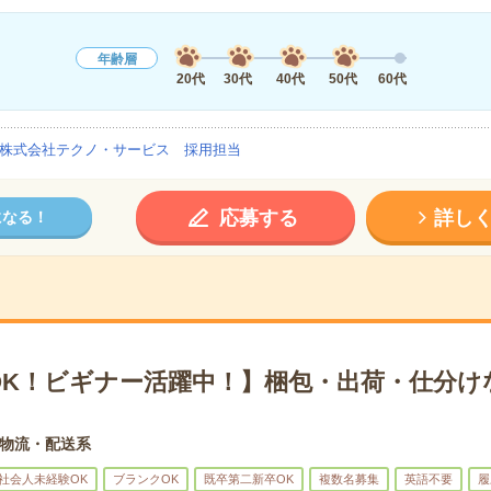
年齢層
20代
30代
40代
50代
60代
株式会社テクノ・サービス 採用担当
応募する
詳し
になる！
OK！ビギナー活躍中！】梱包・出荷・仕分け
物流・配送系
社会人未経験OK
ブランクOK
既卒第二新卒OK
複数名募集
英語不要
履