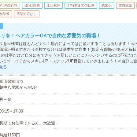
WEB登録OK
週5日勤務
土日祝休
17時前までの仕事
残業少
交費支給
が禁煙
電話対応なし
！
ハリを！ヘアカラーOKで自由な雰囲気の職場！
リを≫残業はほとんどナシ！場合によってはお願いすることもあります！≪ヘ
職場≫明るすぎたり奇抜でなければ基本的に自由！(規定有)制服があると毎
ての仕事だけど自分にもできそう≫新しいことにチャレンジするのは不安だけ
います！イチからスキルUP・ステップUP目指していきましょう！≪自分に
見る
富山県富山市
越中八尾駅から車5分
月～金
08:15～17:00
長期でお仕事できる方、大歓迎！
時給1150円