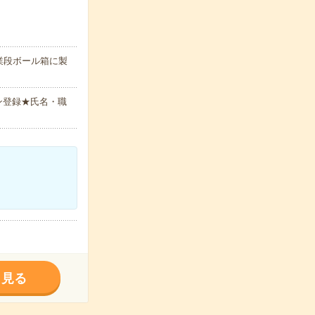
業段ボール箱に製
ン登録★氏名・職
く見る