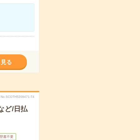
く見る
No.SCOTH5208471-T4
など/日払
歴書不要