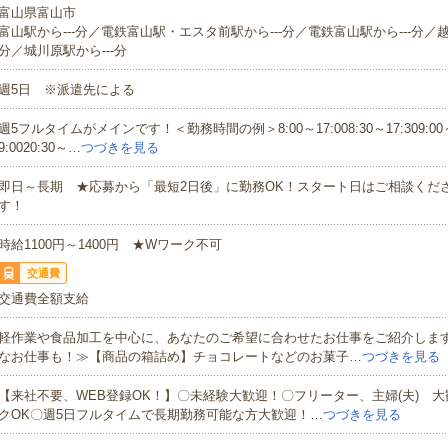
富山県富山市
富山駅から---分／電鉄富山駅・エスタ前駅から---分／電鉄富山駅から---分／越
分／城川原駅から---分
週5日 ※派遣先による
週5フルタイムがメインです！＜勤務時間の例＞8:00～17:008:30～17:309:00～1
9:0020:30～…
つづきを見る
即日～長期 ★応募から「最短2日後」に勤務OK！スタート日はご相談くだ
す！
時給1100円～1400円 ★Wワーク不可
交通費
交通費全額支給
軽作業や食品加工を中心に、あなたのご希望に合わせたお仕事をご紹介しま
なお仕事も！≫【商品の箱詰め】チョコレートなどのお菓子…
つづきを見る
【来社不要、WEB登録OK！】〇未経験大歓迎！〇フリーター、主婦(夫) 
クOK〇週5日フルタイムで長期勤務可能な方大歓迎！…
つづきを見る