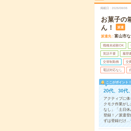
掲載日
2026/08/06
お菓子の
ん！
派遣
富山市な
派遣先
職種未経験OK
英語不要
履歴
交替制勤務
交
電話対応なし
ここがポイント
20代、30
アクティブに体
クモク作業がし
なし」「土日休
登録！／派遣登
ずは登録だけ…