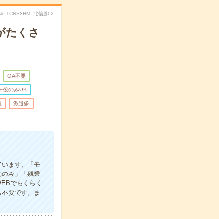
No.TCNSSHM_北信越02
がたくさ
OA不要
午後のみOK
煙
派遣多
ています。「モ
勤のみ」「残業
EBでらくらく
も不要です。ま