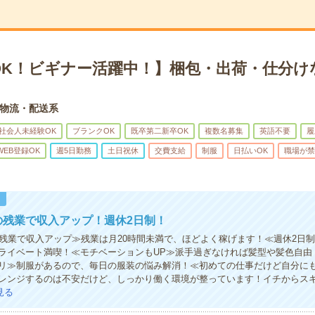
OK！ビギナー活躍中！】梱包・出荷・仕分け
物流・配送系
社会人未経験OK
ブランクOK
既卒第二新卒OK
複数名募集
英語不要
履
WEB登録OK
週5日勤務
土日祝休
交費支給
制服
日払いOK
職場が禁
！
の残業で収入アップ！週休2日制！
の残業で収入アップ≫残業は月20時間未満で、ほどよく稼げます！≪週休2日
ライベート満喫！≪モチベーションもUP≫派手過ぎなければ髪型や髪色自由！
リ≫制服があるので、毎日の服装の悩み解消！≪初めての仕事だけど自分に
レンジするのは不安だけど、しっかり働く環境が整っています！イチからスキ
見る