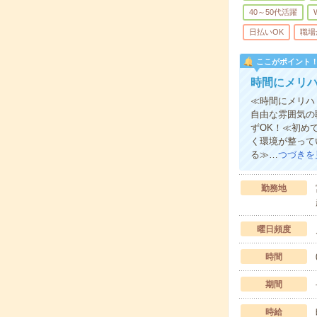
40～50代活躍
日払いOK
職場
ここがポイント
時間にメリ
≪時間にメリハ
自由な雰囲気の
ずOK！≪初め
く環境が整って
る≫…
つづきを
勤務地
曜日頻度
時間
期間
時給