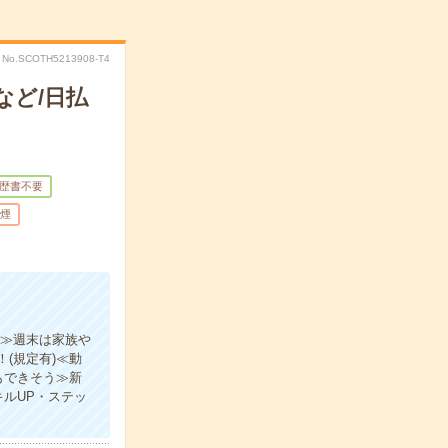
No.SCOTH5213908-T4
など/日払
歴書不要
煙
制≫週末は家族や
(規定有)≪動
もできそう≫新
ルUP・ステッ