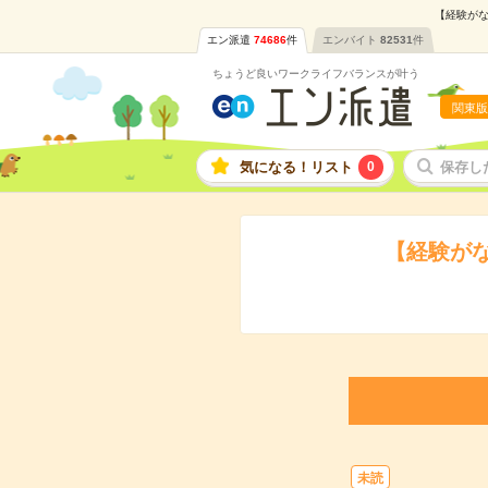
【経験がな
エン派遣
74686
件
エンバイト
82531
件
ちょうど良いワークライフバランスが叶う
関東版
気になる！リスト
0
保存し
【経験が
未読