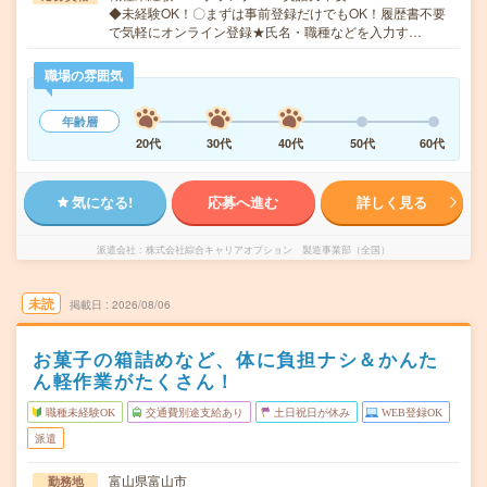
◆未経験OK！〇まずは事前登録だけでもOK！履歴書不要
で気軽にオンライン登録★氏名・職種などを入力す…
職場の雰囲気
年齢層
20代
30代
40代
50代
60代
気になる!
応募へ進む
詳しく見る
派遣会社
株式会社綜合キャリアオプション 製造事業部（全国）
未読
掲載日
2026/08/06
お菓子の箱詰めなど、体に負担ナシ＆かんた
ん軽作業がたくさん！
職種未経験OK
交通費別途支給あり
土日祝日が休み
WEB登録OK
派遣
富山県富山市
勤務地