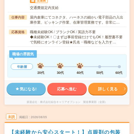
交通費
交通費規定内支給
屋内倉庫にてコネクタ、ハーネスの細かい電子部品の入出
仕事内容
庫作業、ピッキング作業、在庫管理業務です。非常に…
職種未経験OK / ブランクOK / 英語力不要
応募資格
◆未経験OK！〇まずは事前登録だけでもOK！履歴書不要
で気軽にオンライン登録★氏名・職種などを入力す…
職場の雰囲気
年齢層
20代
30代
40代
50代
60代
気になる!
応募へ進む
詳しく見る
派遣会社
株式会社綜合キャリアオプション 製造事業部（全国）
未読
掲載日
2026/08/05
【未経験から安心スタート！】点眼剤の包装