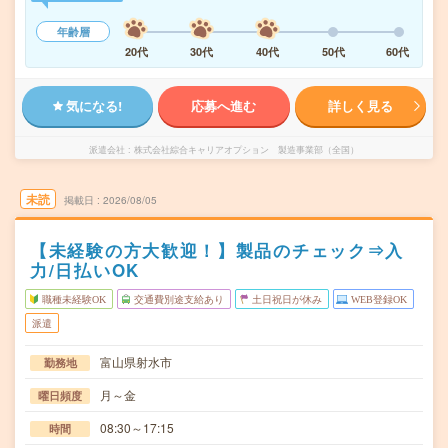
年齢層
20代
30代
40代
50代
60代
気になる!
応募へ進む
詳しく見る
派遣会社
株式会社綜合キャリアオプション 製造事業部（全国）
未読
掲載日
2026/08/05
【未経験の方大歓迎！】製品のチェック⇒入
力/日払いOK
職種未経験OK
交通費別途支給あり
土日祝日が休み
WEB登録OK
派遣
富山県射水市
勤務地
月～金
曜日頻度
08:30～17:15
時間