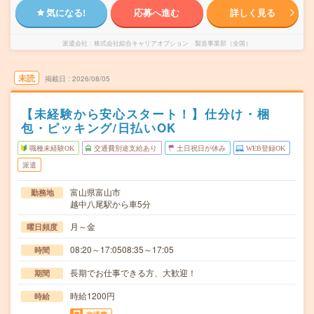
気になる!
応募へ進む
詳しく見る
派遣会社
株式会社綜合キャリアオプション 製造事業部（全国）
未読
掲載日
2026/08/05
【未経験から安心スタート！】仕分け・梱
包・ピッキング/日払いOK
職種未経験OK
交通費別途支給あり
土日祝日が休み
WEB登録OK
派遣
富山県富山市
勤務地
越中八尾駅から車5分
月～金
曜日頻度
08:20～17:0508:35～17:05
時間
長期でお仕事できる方、大歓迎！
期間
時給1200円
時給