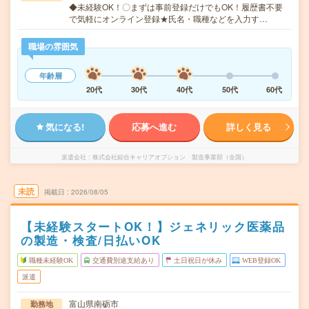
◆未経験OK！〇まずは事前登録だけでもOK！履歴書不要
で気軽にオンライン登録★氏名・職種などを入力す…
職場の雰囲気
年齢層
20代
30代
40代
50代
60代
気になる!
応募へ進む
詳しく見る
派遣会社
株式会社綜合キャリアオプション 製造事業部（全国）
未読
掲載日
2026/08/05
【未経験スタートOK！】ジェネリック医薬品
の製造・検査/日払いOK
職種未経験OK
交通費別途支給あり
土日祝日が休み
WEB登録OK
派遣
富山県南砺市
勤務地