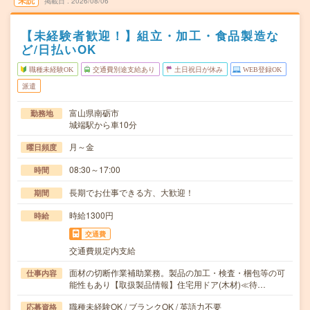
未読
掲載日
2026/08/06
【未経験者歓迎！】組立・加工・食品製造な
ど/日払いOK
職種未経験OK
交通費別途支給あり
土日祝日が休み
WEB登録OK
派遣
富山県南砺市
勤務地
城端駅から車10分
月～金
曜日頻度
08:30～17:00
時間
長期でお仕事できる方、大歓迎！
期間
時給1300円
時給
交通費
交通費規定内支給
面材の切断作業補助業務。製品の加工・検査・梱包等の可
仕事内容
能性もあり【取扱製品情報】住宅用ドア(木材)≪待…
職種未経験OK / ブランクOK / 英語力不要
応募資格