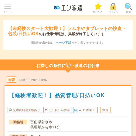
メニュー
気になる!
ログイン
検索
【未経験スタート大歓迎！】ラムネやタブレットの検査・
包装/日払いOK
のお仕事情報は、掲載が終了しています
掲載時の情報は、
ページ下部
からご覧いただけます。
お探しの条件に近い派遣のお仕事
未読
掲載日
2026/08/07
【経験者歓迎！】品質管理/日払いOK
交通費別途支給あり
土日祝日が休み
WEB登録OK
派遣
富山県射水市
勤務地
呉羽駅から車11分