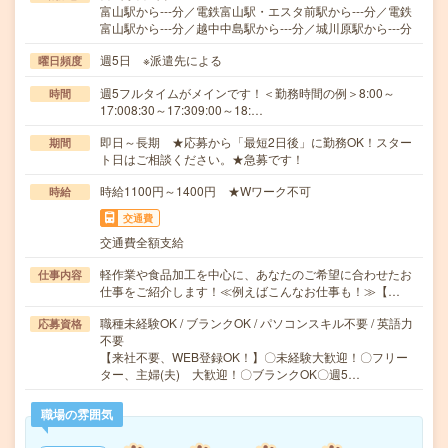
富山駅から---分／電鉄富山駅・エスタ前駅から---分／電鉄
富山駅から---分／越中中島駅から---分／城川原駅から---分
週5日 ※派遣先による
曜日頻度
週5フルタイムがメインです！＜勤務時間の例＞8:00～
時間
17:008:30～17:309:00～18:…
即日～長期 ★応募から「最短2日後」に勤務OK！スター
期間
ト日はご相談ください。★急募です！
時給1100円～1400円 ★Wワーク不可
時給
交通費
交通費全額支給
軽作業や食品加工を中心に、あなたのご希望に合わせたお
仕事内容
仕事をご紹介します！≪例えばこんなお仕事も！≫【…
職種未経験OK / ブランクOK / パソコンスキル不要 / 英語力
応募資格
不要
【来社不要、WEB登録OK！】〇未経験大歓迎！〇フリー
ター、主婦(夫) 大歓迎！〇ブランクOK〇週5…
職場の雰囲気