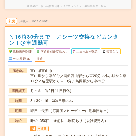
派遣会社
株式会社綜合キャリアオプション 製造事業部（全国）
未読
掲載日
2026/08/07
＼16時30分まで！／シーツ交換などカンタ
ン！@車通勤可
職種未経験OK
交通費別途支給あり
土日祝日が休み
残業なし
WEB登録OK
派遣
富山県富山市
勤務地
富山駅から車20分／電鉄富山駅から車20分／小杉駅から車
17分／速星駅から車10分／高岡駅から車29分
月～金 週5日(土日祝休)
曜日頻度
8：30～16：30※日勤のみ
時間
即日～長期（応募後スピーディーに勤務開始＊）
期間
時給1350円～★前払い制度あり（会社規定内）
時給
交通費
支給あります！※規定あり★ガソリン代支給あり