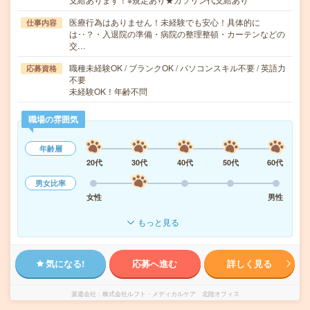
医療行為はありません！未経験でも安心！具体的に
仕事内容
は‥？・入退院の準備・病院の整理整頓・カーテンなどの
交…
職種未経験OK / ブランクOK / パソコンスキル不要 / 英語力
応募資格
不要
未経験OK！年齢不問
職場の雰囲気
年齢層
20代
30代
40代
50代
60代
男女比率
女性
男性
もっと見る
気になる!
応募へ進む
詳しく見る
派遣会社
株式会社ルフト・メディカルケア 北陸オフィス