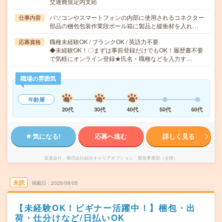
交通費規定内支給
パソコンやスマートフォンの内部に使用されるコネクター
仕事内容
部品の梱包包装作業段ボール箱に製品と緩衝材を入れ…
職種未経験OK / ブランクOK / 英語力不要
応募資格
◆未経験OK！〇まずは事前登録だけでもOK！履歴書不要
で気軽にオンライン登録★氏名・職種などを入力す…
職場の雰囲気
年齢層
20代
30代
40代
50代
60代
気になる!
応募へ進む
詳しく見る
派遣会社
株式会社綜合キャリアオプション 製造事業部（全国）
未読
掲載日
2026/08/05
【未経験OK！ビギナー活躍中！】梱包・出
荷・仕分けなど/日払いOK