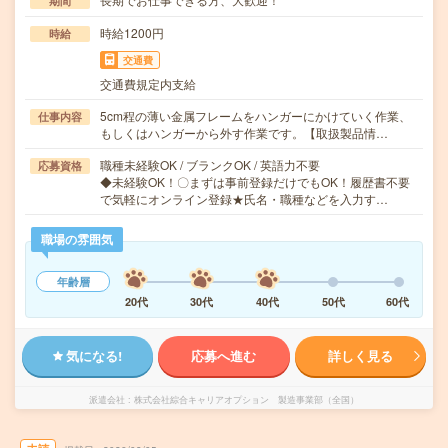
期間
時給1200円
時給
交通費
交通費規定内支給
5cm程の薄い金属フレームをハンガーにかけていく作業、
仕事内容
もしくはハンガーから外す作業です。【取扱製品情…
職種未経験OK / ブランクOK / 英語力不要
応募資格
◆未経験OK！〇まずは事前登録だけでもOK！履歴書不要
で気軽にオンライン登録★氏名・職種などを入力す…
職場の雰囲気
年齢層
20代
30代
40代
50代
60代
気になる!
応募へ進む
詳しく見る
派遣会社
株式会社綜合キャリアオプション 製造事業部（全国）