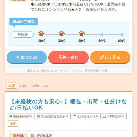
◆未経験OK！〇まずは事前登録だけでもOK！履歴書不要
で気軽にオンライン登録★氏名・職種などを入力す…
職場の雰囲気
年齢層
20代
30代
40代
50代
60代
気になる!
応募へ進む
詳しく見る
派遣会社
株式会社綜合キャリアオプション 製造事業部（全国）
未読
掲載日
2026/08/05
【未経験の方も安心○】梱包・出荷・仕分けな
ど/日払いOK
職種未経験OK
交通費別途支給あり
土日祝日が休み
WEB登録OK
派遣
富山県魚津市
勤務地