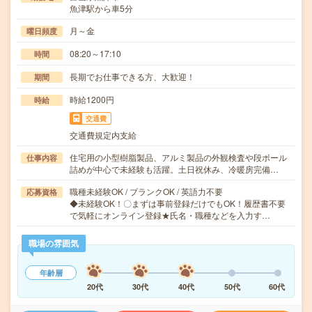
魚津駅から車5分
月～金
曜日頻度
08:20～17:10
時間
長期でお仕事できる方、大歓迎！
期間
時給1200円
時給
交通費
交通費規定内支給
住宅用の小型樹脂製品、アルミ製品の外観検査や段ボール
仕事内容
詰めが中心で未経験も活躍。土日祝休み、冷暖房完備…
職種未経験OK / ブランクOK / 英語力不要
応募資格
◆未経験OK！〇まずは事前登録だけでもOK！履歴書不要
で気軽にオンライン登録★氏名・職種などを入力す…
職場の雰囲気
年齢層
20代
30代
40代
50代
60代