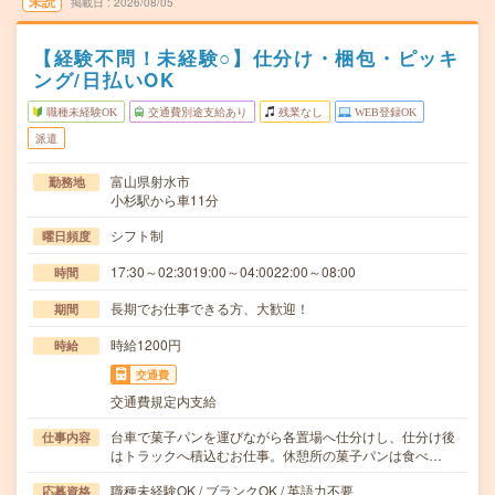
未読
掲載日
2026/08/05
【経験不問！未経験○】仕分け・梱包・ピッキ
ング/日払いOK
職種未経験OK
交通費別途支給あり
残業なし
WEB登録OK
派遣
富山県射水市
勤務地
小杉駅から車11分
シフト制
曜日頻度
17:30～02:3019:00～04:0022:00～08:00
時間
長期でお仕事できる方、大歓迎！
期間
時給1200円
時給
交通費
交通費規定内支給
台車で菓子パンを運びながら各置場へ仕分けし、仕分け後
仕事内容
はトラックへ積込むお仕事。休憩所の菓子パンは食べ…
職種未経験OK / ブランクOK / 英語力不要
応募資格