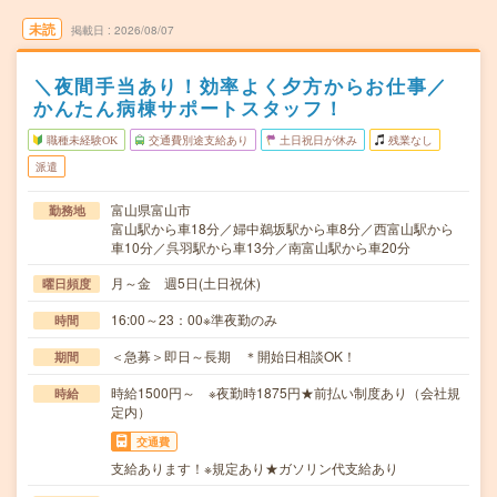
未読
掲載日
2026/08/07
＼夜間手当あり！効率よく夕方からお仕事／
かんたん病棟サポートスタッフ！
職種未経験OK
交通費別途支給あり
土日祝日が休み
残業なし
派遣
富山県富山市
勤務地
富山駅から車18分／婦中鵜坂駅から車8分／西富山駅から
車10分／呉羽駅から車13分／南富山駅から車20分
月～金 週5日(土日祝休)
曜日頻度
16:00～23：00※準夜勤のみ
時間
＜急募＞即日～長期 ＊開始日相談OK！
期間
時給1500円～ ※夜勤時1875円★前払い制度あり（会社規
時給
定内）
交通費
支給あります！※規定あり★ガソリン代支給あり