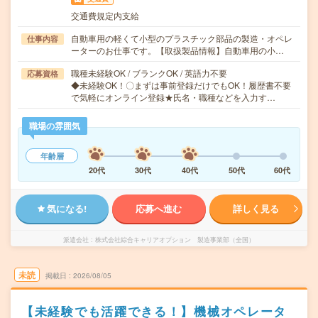
交通費規定内支給
自動車用の軽くて小型のプラスチック部品の製造・オペレ
仕事内容
ーターのお仕事です。【取扱製品情報】自動車用の小…
職種未経験OK / ブランクOK / 英語力不要
応募資格
◆未経験OK！〇まずは事前登録だけでもOK！履歴書不要
で気軽にオンライン登録★氏名・職種などを入力す…
職場の雰囲気
年齢層
20代
30代
40代
50代
60代
気になる!
応募へ進む
詳しく見る
派遣会社
株式会社綜合キャリアオプション 製造事業部（全国）
未読
掲載日
2026/08/05
【未経験でも活躍できる！】機械オペレータ