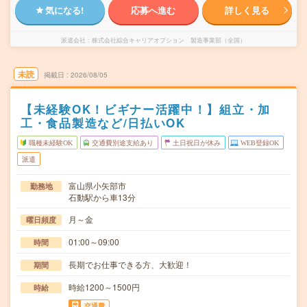
気になる!
応募へ進む
詳しく見る
派遣会社
株式会社綜合キャリアオプション 製造事業部（全国）
未読
掲載日
2026/08/05
【未経験OK！ビギナー活躍中！】組立・加
工・食品製造など/日払いOK
職種未経験OK
交通費別途支給あり
土日祝日が休み
WEB登録OK
派遣
富山県小矢部市
勤務地
石動駅から車13分
月～金
曜日頻度
01:00～09:00
時間
長期でお仕事できる方、大歓迎！
期間
時給1200～1500円
時給
交通費