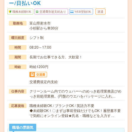
ー/日払いOK
職種未経験OK
交通費別途支給あり
WEB登録OK
派遣
富山県射水市
勤務地
小杉駅から車30分
シフト制
曜日頻度
08:20～17:00
時間
長期でお仕事できる方、大歓迎！
期間
時給1200円
時給
交通費
交通費規定内支給
クリーンルーム内でのウェハーへのめっき処理業務及びめ
仕事内容
っき前処理業務。(円盤のウエハをパッケージに入れ…
職種未経験OK / ブランクOK / 英語力不要
応募資格
◆未経験OK！〇まずは事前登録だけでもOK！履歴書不要
で気軽にオンライン登録★氏名・職種などを入力す…
職場の雰囲気