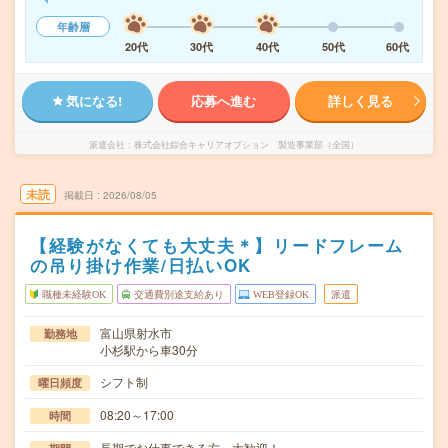
年齢層
20代
30代
40代
50代
60代
気になる!
応募へ進む
詳しく見る
派遣会社
株式会社綜合キャリアオプション 製造事業部（全国）
未読
掲載日
2026/08/05
【経験がなくても大丈夫＊】リードフレーム
の吊り掛け作業/日払いOK
職種未経験OK
交通費別途支給あり
WEB登録OK
派遣
富山県射水市
勤務地
小杉駅から車30分
シフト制
曜日頻度
08:20～17:00
時間
長期でお仕事できる方、大歓迎！