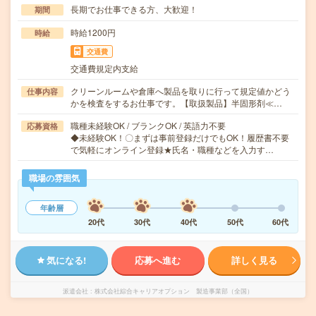
長期でお仕事できる方、大歓迎！
期間
時給1200円
時給
交通費
交通費規定内支給
クリーンルームや倉庫へ製品を取りに行って規定値かどう
仕事内容
かを検査をするお仕事です。【取扱製品】半固形剤≪…
職種未経験OK / ブランクOK / 英語力不要
応募資格
◆未経験OK！〇まずは事前登録だけでもOK！履歴書不要
で気軽にオンライン登録★氏名・職種などを入力す…
職場の雰囲気
年齢層
20代
30代
40代
50代
60代
気になる!
応募へ進む
詳しく見る
派遣会社
株式会社綜合キャリアオプション 製造事業部（全国）