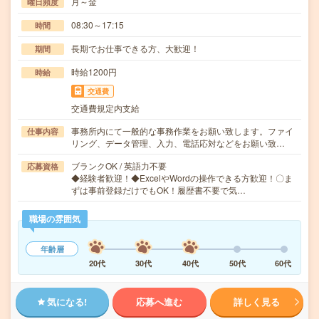
月～金
曜日頻度
08:30～17:15
時間
長期でお仕事できる方、大歓迎！
期間
時給1200円
時給
交通費
交通費規定内支給
事務所内にて一般的な事務作業をお願い致します。ファイ
仕事内容
リング、データ管理、入力、電話応対などをお願い致…
ブランクOK / 英語力不要
応募資格
◆経験者歓迎！◆ExcelやWordの操作できる方歓迎！〇ま
ずは事前登録だけでもOK！履歴書不要で気…
職場の雰囲気
年齢層
20代
30代
40代
50代
60代
気になる!
応募へ進む
詳しく見る