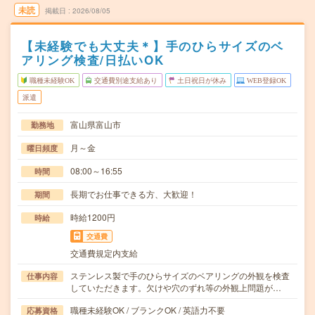
未読
掲載日
2026/08/05
【未経験でも大丈夫＊】手のひらサイズのベ
アリング検査/日払いOK
職種未経験OK
交通費別途支給あり
土日祝日が休み
WEB登録OK
派遣
富山県富山市
勤務地
月～金
曜日頻度
08:00～16:55
時間
長期でお仕事できる方、大歓迎！
期間
時給1200円
時給
交通費
交通費規定内支給
ステンレス製で手のひらサイズのベアリングの外観を検査
仕事内容
していただきます。欠けや穴のずれ等の外観上問題が…
職種未経験OK / ブランクOK / 英語力不要
応募資格