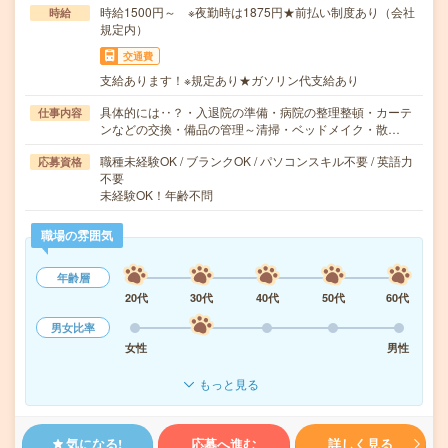
時給1500円～ ※夜勤時は1875円★前払い制度あり（会社
時給
規定内）
交通費
支給あります！※規定あり★ガソリン代支給あり
具体的には‥？・入退院の準備・病院の整理整頓・カーテ
仕事内容
ンなどの交換・備品の管理～清掃・ベッドメイク・散…
職種未経験OK / ブランクOK / パソコンスキル不要 / 英語力
応募資格
不要
未経験OK！年齢不問
職場の雰囲気
年齢層
20代
30代
40代
50代
60代
男女比率
女性
男性
もっと見る
気になる!
応募へ進む
詳しく見る