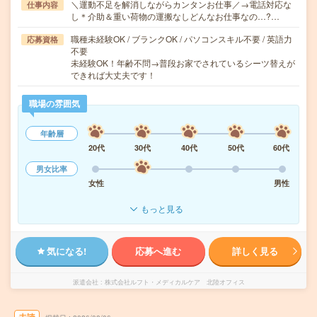
＼運動不足を解消しながらカンタンお仕事／→電話対応な
仕事内容
し＊介助＆重い荷物の運搬なしどんなお仕事なの…?…
職種未経験OK / ブランクOK / パソコンスキル不要 / 英語力
応募資格
不要
未経験OK！年齢不問→普段お家でされているシーツ替えが
できれば大丈夫です！
職場の雰囲気
年齢層
20代
30代
40代
50代
60代
男女比率
女性
男性
もっと見る
気になる!
応募へ進む
詳しく見る
派遣会社
株式会社ルフト・メディカルケア 北陸オフィス