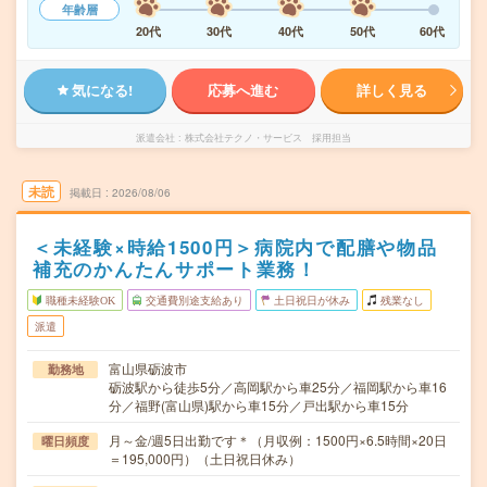
年齢層
20代
30代
40代
50代
60代
気になる!
応募へ進む
詳しく見る
派遣会社
株式会社テクノ・サービス 採用担当
未読
掲載日
2026/08/06
＜未経験×時給1500円＞病院内で配膳や物品
補充のかんたんサポート業務！
職種未経験OK
交通費別途支給あり
土日祝日が休み
残業なし
派遣
富山県砺波市
勤務地
砺波駅から徒歩5分／高岡駅から車25分／福岡駅から車16
分／福野(富山県)駅から車15分／戸出駅から車15分
月～金/週5日出勤です＊（月収例：1500円×6.5時間×20日
曜日頻度
＝195,000円）（土日祝日休み）