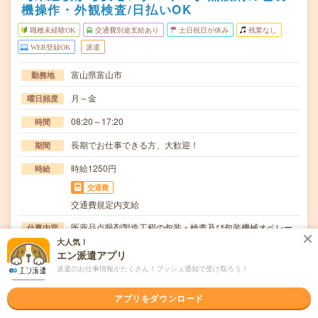
機操作・外観検査/日払いOK
職種未経験OK
交通費別途支給あり
土日祝日が休み
残業なし
WEB登録OK
派遣
富山県富山市
勤務地
月～金
曜日頻度
08:20～17:20
時間
長期でお仕事できる方、大歓迎！
期間
時給1250円
時給
交通費
交通費規定内支給
医薬品点眼剤製造工程の包装・検査及び包装機械オペレー
仕事内容
ターラインで流れてくる点眼剤の外観(傷がないか、…
大人気！
エン派遣アプリ
職種未経験OK / ブランクOK / 英語力不要
応募資格
派遣のお仕事情報がたくさん！プッシュ通知で受け取ろう！
◆未経験OK！〇まずは事前登録だけでもOK！履歴書不要
で気軽にオンライン登録★氏名・職種などを入力す…
アプリをダウンロード
職場の雰囲気