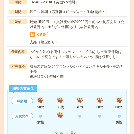
16:30～23:00（実働6.5時間）
時間
即日～長期（応募後スピーディーに勤務開始＊）
期間
時給1500円 ＋入社祝い金20000円＊前払い制度あり（会
時給
社規定内）★前払い制度あり（会社規定内）
交通費
支給（規定あり）
＜0から始める病棟スタッフ！＞→介助なし＊医療行為は
仕事内容
ないので安心です！＊難しいスキルや知識は必要なし…
職種未経験OK / ブランクOK / パソコンスキル不要 / 英語力
応募資格
不要
未経験OK！年齢不問
職場の雰囲気
年齢層
20代
30代
40代
50代
60代
男女比率
女性
男性
もっと見る