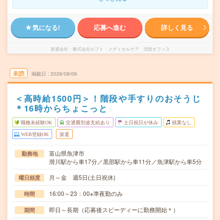
気になる!
応募へ進む
詳しく見る
派遣会社
株式会社ルフト・メディカルケア 北陸オフィス
未読
掲載日
2026/08/06
＜高時給1500円＞！階段や手すりのおそうじ
＊16時からちょこっと
職種未経験OK
交通費別途支給あり
土日祝日が休み
残業なし
WEB登録OK
派遣
富山県魚津市
勤務地
滑川駅から車17分／黒部駅から車11分／魚津駅から車5分
月～金 週5日(土日祝休)
曜日頻度
16:00～23：00※準夜勤のみ
時間
即日～長期（応募後スピーディーに勤務開始＊）
期間