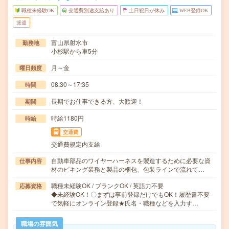
職種未経験OK
交通費別途支給あり
土日祝日が休み
WEB登録OK
派遣
富山県射水市
勤務地
小杉駅から車5分
月～金
曜日頻度
08:30～17:35
時間
長期でお仕事できる方、大歓迎！
期間
時給1180円
時給
交通費
交通費規定内支給
自動車部品のワイヤーハーネスを製造するために必要な資
仕事内容
材のピキング業務と製品の梱包、包装ラインで流れて…
職種未経験OK / ブランクOK / 英語力不要
応募資格
◆未経験OK！〇まずは事前登録だけでもOK！履歴書不要
で気軽にオンライン登録★氏名・職種などを入力す…
職場の雰囲気