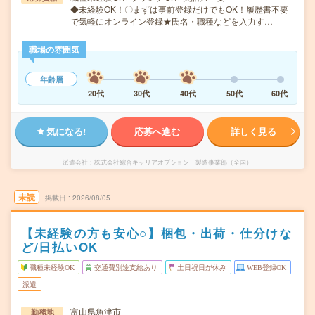
◆未経験OK！〇まずは事前登録だけでもOK！履歴書不要
で気軽にオンライン登録★氏名・職種などを入力す…
職場の雰囲気
年齢層
20代
30代
40代
50代
60代
気になる!
応募へ進む
詳しく見る
派遣会社
株式会社綜合キャリアオプション 製造事業部（全国）
未読
掲載日
2026/08/05
【未経験の方も安心○】梱包・出荷・仕分けな
ど/日払いOK
職種未経験OK
交通費別途支給あり
土日祝日が休み
WEB登録OK
派遣
富山県魚津市
勤務地