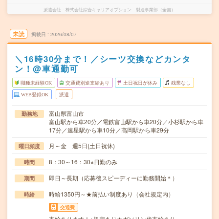
派遣会社
株式会社綜合キャリアオプション 製造事業部（全国）
未読
掲載日
2026/08/07
＼16時30分まで！／シーツ交換などカンタ
ン！@車通勤可
職種未経験OK
交通費別途支給あり
土日祝日が休み
残業なし
WEB登録OK
派遣
富山県富山市
勤務地
富山駅から車20分／電鉄富山駅から車20分／小杉駅から車
17分／速星駅から車10分／高岡駅から車29分
月～金 週5日(土日祝休)
曜日頻度
8：30～16：30※日勤のみ
時間
即日～長期（応募後スピーディーに勤務開始＊）
期間
時給1350円～★前払い制度あり（会社規定内）
時給
交通費
支給あります！※規定あり★ガソリン代支給あり