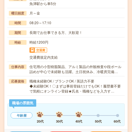
魚津駅から車5分
月～金
曜日頻度
08:20～17:10
時間
長期でお仕事できる方、大歓迎！
期間
時給1200円
時給
交通費
交通費規定内支給
住宅用の小型樹脂製品、アルミ製品の外観検査や段ボール
仕事内容
詰めが中心で未経験も活躍。土日祝休み、冷暖房完備…
職種未経験OK / ブランクOK / 英語力不要
応募資格
◆未経験OK！〇まずは事前登録だけでもOK！履歴書不要
で気軽にオンライン登録★氏名・職種などを入力す…
職場の雰囲気
年齢層
20代
30代
40代
50代
60代