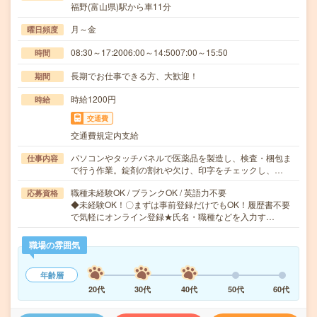
福野(富山県)駅から車11分
月～金
曜日頻度
08:30～17:2006:00～14:5007:00～15:50
時間
長期でお仕事できる方、大歓迎！
期間
時給1200円
時給
交通費
交通費規定内支給
パソコンやタッチパネルで医薬品を製造し、検査・梱包ま
仕事内容
で行う作業。錠剤の割れや欠け、印字をチェックし、…
職種未経験OK / ブランクOK / 英語力不要
応募資格
◆未経験OK！〇まずは事前登録だけでもOK！履歴書不要
で気軽にオンライン登録★氏名・職種などを入力す…
職場の雰囲気
年齢層
20代
30代
40代
50代
60代