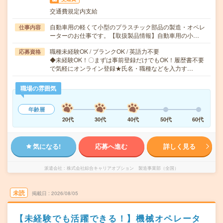
交通費規定内支給
自動車用の軽くて小型のプラスチック部品の製造・オペレ
仕事内容
ーターのお仕事です。【取扱製品情報】自動車用の小…
職種未経験OK / ブランクOK / 英語力不要
応募資格
◆未経験OK！〇まずは事前登録だけでもOK！履歴書不要
で気軽にオンライン登録★氏名・職種などを入力す…
職場の雰囲気
年齢層
20代
30代
40代
50代
60代
気になる!
応募へ進む
詳しく見る
派遣会社
株式会社綜合キャリアオプション 製造事業部（全国）
未読
掲載日
2026/08/05
【未経験でも活躍できる！】機械オペレータ