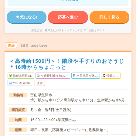
気になる!
応募へ進む
詳しく見る
派遣会社
株式会社ルフト・メディカルケア 北陸オフィス
未読
掲載日
2026/08/06
＜高時給1500円＞！階段や手すりのおそうじ
＊16時からちょこっと
職種未経験OK
交通費別途支給あり
土日祝日が休み
残業なし
WEB登録OK
派遣
富山県魚津市
勤務地
滑川駅から車17分／黒部駅から車11分／魚津駅から車5分
月～金 週5日(土日祝休)
曜日頻度
16:00～23：00※準夜勤のみ
時間
即日～長期（応募後スピーディーに勤務開始＊）
期間