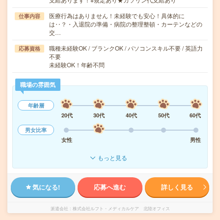
医療行為はありません！未経験でも安心！具体的に
仕事内容
は‥？・入退院の準備・病院の整理整頓・カーテンなどの
交…
職種未経験OK / ブランクOK / パソコンスキル不要 / 英語力
応募資格
不要
未経験OK！年齢不問
職場の雰囲気
年齢層
20代
30代
40代
50代
60代
男女比率
女性
男性
もっと見る
気になる!
応募へ進む
詳しく見る
派遣会社
株式会社ルフト・メディカルケア 北陸オフィス