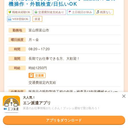
機操作・外観検査/日払いOK
職種未経験OK
交通費別途支給あり
土日祝日が休み
残業なし
WEB登録OK
派遣
富山県富山市
勤務地
月～金
曜日頻度
08:20～17:20
時間
長期でお仕事できる方、大歓迎！
期間
時給1250円
時給
交通費
交通費規定内支給
医薬品点眼剤製造工程の包装・検査及び包装機械オペレー
仕事内容
ターラインで流れてくる点眼剤の外観(傷がないか、…
大人気！
エン派遣アプリ
職種未経験OK / ブランクOK / 英語力不要
応募資格
派遣のお仕事情報がたくさん！プッシュ通知で受け取ろう！
◆未経験OK！〇まずは事前登録だけでもOK！履歴書不要
で気軽にオンライン登録★氏名・職種などを入力す…
アプリをダウンロード
職場の雰囲気