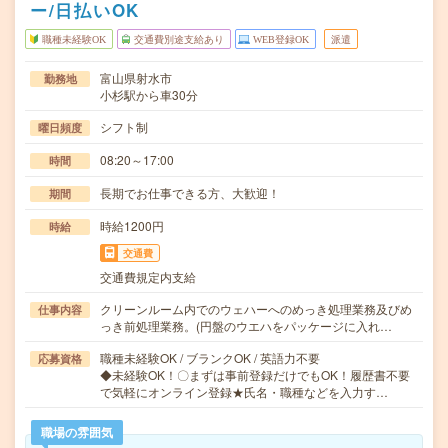
ー/日払いOK
職種未経験OK
交通費別途支給あり
WEB登録OK
派遣
富山県射水市
勤務地
小杉駅から車30分
シフト制
曜日頻度
08:20～17:00
時間
長期でお仕事できる方、大歓迎！
期間
時給1200円
時給
交通費
交通費規定内支給
クリーンルーム内でのウェハーへのめっき処理業務及びめ
仕事内容
っき前処理業務。(円盤のウエハをパッケージに入れ…
職種未経験OK / ブランクOK / 英語力不要
応募資格
◆未経験OK！〇まずは事前登録だけでもOK！履歴書不要
で気軽にオンライン登録★氏名・職種などを入力す…
職場の雰囲気