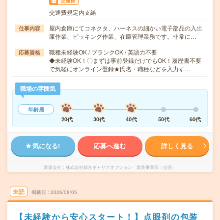
交通費
交通費規定内支給
屋内倉庫にてコネクタ、ハーネスの細かい電子部品の入出
仕事内容
庫作業、ピッキング作業、在庫管理業務です。非常に…
職種未経験OK / ブランクOK / 英語力不要
応募資格
◆未経験OK！〇まずは事前登録だけでもOK！履歴書不要
で気軽にオンライン登録★氏名・職種などを入力す…
職場の雰囲気
年齢層
20代
30代
40代
50代
60代
気になる!
応募へ進む
詳しく見る
派遣会社
株式会社綜合キャリアオプション 製造事業部（全国）
未読
掲載日
2026/08/05
【未経験から安心スタート！】点眼剤の包装