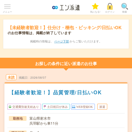
メニュー
気になる!
ログイン
検索
【未経験者歓迎！】仕分け・梱包・ピッキング/日払いOK
のお仕事情報は、掲載が終了しています
掲載時の情報は、
ページ下部
からご覧いただけます。
お探しの条件に近い派遣のお仕事
未読
掲載日
2026/08/07
【経験者歓迎！】品質管理/日払いOK
交通費別途支給あり
土日祝日が休み
WEB登録OK
派遣
富山県射水市
勤務地
呉羽駅から車11分