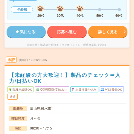
年齢層
20代
30代
40代
50代
60代
気になる!
応募へ進む
詳しく見る
派遣会社
株式会社綜合キャリアオプション 製造事業部（全国）
未読
掲載日
2026/08/05
【未経験の方大歓迎！】製品のチェック⇒入
力/日払いOK
職種未経験OK
交通費別途支給あり
土日祝日が休み
WEB登録OK
派遣
富山県射水市
勤務地
月～金
曜日頻度
08:30～17:15
時間