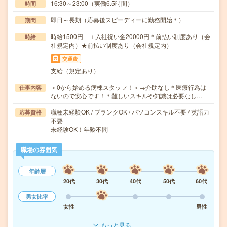
16:30～23:00（実働6.5時間）
時間
即日～長期（応募後スピーディーに勤務開始＊）
期間
時給1500円 ＋入社祝い金20000円＊前払い制度あり（会
時給
社規定内）★前払い制度あり（会社規定内）
交通費
支給（規定あり）
＜0から始める病棟スタッフ！＞→介助なし＊医療行為は
仕事内容
ないので安心です！＊難しいスキルや知識は必要なし…
職種未経験OK / ブランクOK / パソコンスキル不要 / 英語力
応募資格
不要
未経験OK！年齢不問
職場の雰囲気
年齢層
20代
30代
40代
50代
60代
男女比率
女性
男性
もっと見る