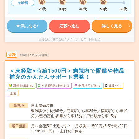
年齢層
20代
30代
40代
50代
60代
気になる!
応募へ進む
詳しく見る
派遣会社
株式会社テクノ・サービス 採用担当
未読
掲載日
2026/08/06
＜未経験×時給1500円＞病院内で配膳や物品
補充のかんたんサポート業務！
職種未経験OK
交通費別途支給あり
土日祝日が休み
残業なし
派遣
富山県砺波市
勤務地
砺波駅から徒歩5分／高岡駅から車25分／福岡駅から車16
分／福野(富山県)駅から車15分／戸出駅から車15分
月～金/週5日出勤です＊（月収例：1500円×6.5時間×20日
曜日頻度
＝195,000円）（土日祝日休み）