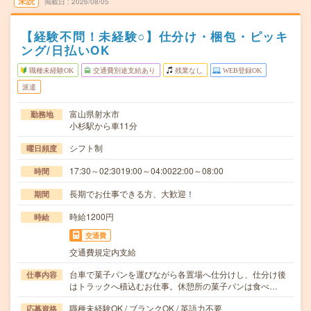
未読
掲載日
2026/08/05
【経験不問！未経験○】仕分け・梱包・ピッキ
ング/日払いOK
職種未経験OK
交通費別途支給あり
残業なし
WEB登録OK
派遣
富山県射水市
勤務地
小杉駅から車11分
シフト制
曜日頻度
17:30～02:3019:00～04:0022:00～08:00
時間
長期でお仕事できる方、大歓迎！
期間
時給1200円
時給
交通費
交通費規定内支給
台車で菓子パンを運びながら各置場へ仕分けし、仕分け後
仕事内容
はトラックへ積込むお仕事。休憩所の菓子パンは食べ…
職種未経験OK / ブランクOK / 英語力不要
応募資格