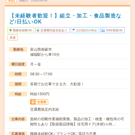
未読
掲載日
2026/08/06
【未経験者歓迎！】組立・加工・食品製造な
ど/日払いOK
職種未経験OK
交通費別途支給あり
土日祝日が休み
WEB登録OK
派遣
富山県南砺市
勤務地
城端駅から車10分
月～金
曜日頻度
08:30～17:00
時間
長期でお仕事できる方、大歓迎！
期間
時給1300円
時給
交通費
交通費規定内支給
面材の切断作業補助業務。製品の加工・検査・梱包等の可
仕事内容
能性もあり【取扱製品情報】住宅用ドア(木材)≪待…
職種未経験OK / ブランクOK / 英語力不要
応募資格