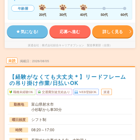
年齢層
20代
30代
40代
50代
60代
気になる!
応募へ進む
詳しく見る
派遣会社
株式会社綜合キャリアオプション 製造事業部（全国）
未読
掲載日
2026/08/05
【経験がなくても大丈夫＊】リードフレーム
の吊り掛け作業/日払いOK
職種未経験OK
交通費別途支給あり
WEB登録OK
派遣
富山県射水市
勤務地
小杉駅から車30分
シフト制
曜日頻度
08:20～17:00
時間
長期でお仕事できる方、大歓迎！