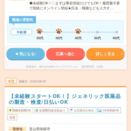
◆未経験OK！〇まずは事前登録だけでもOK！履歴書不要
で気軽にオンライン登録★氏名・職種などを入力す…
職場の雰囲気
年齢層
20代
30代
40代
50代
60代
気になる!
応募へ進む
詳しく見る
派遣会社
株式会社綜合キャリアオプション 製造事業部（全国）
未読
掲載日
2026/08/05
【未経験スタートOK！】ジェネリック医薬品
の製造・検査/日払いOK
職種未経験OK
交通費別途支給あり
土日祝日が休み
WEB登録OK
派遣
富山県南砺市
勤務地