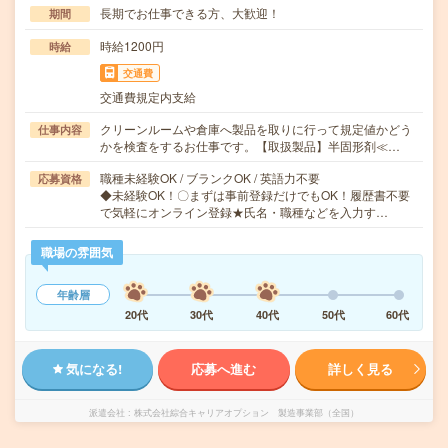
長期でお仕事できる方、大歓迎！
期間
時給1200円
時給
交通費
交通費規定内支給
クリーンルームや倉庫へ製品を取りに行って規定値かどう
仕事内容
かを検査をするお仕事です。【取扱製品】半固形剤≪…
職種未経験OK / ブランクOK / 英語力不要
応募資格
◆未経験OK！〇まずは事前登録だけでもOK！履歴書不要
で気軽にオンライン登録★氏名・職種などを入力す…
職場の雰囲気
年齢層
20代
30代
40代
50代
60代
気になる!
応募へ進む
詳しく見る
派遣会社
株式会社綜合キャリアオプション 製造事業部（全国）