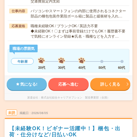
交通費規定内支給
パソコンやスマートフォンの内部に使用されるコネクター
仕事内容
部品の梱包包装作業段ボール箱に製品と緩衝材を入れ…
職種未経験OK / ブランクOK / 英語力不要
応募資格
◆未経験OK！〇まずは事前登録だけでもOK！履歴書不要
で気軽にオンライン登録★氏名・職種などを入力す…
職場の雰囲気
年齢層
20代
30代
40代
50代
60代
気になる!
応募へ進む
詳しく見る
派遣会社
株式会社綜合キャリアオプション 製造事業部（全国）
未読
掲載日
2026/08/05
【未経験OK！ビギナー活躍中！】梱包・出
荷・仕分けなど/日払いOK