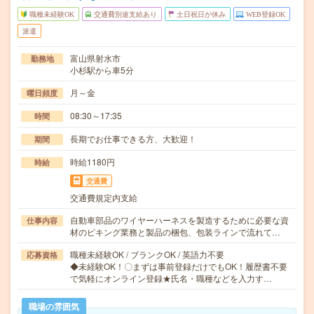
職種未経験OK
交通費別途支給あり
土日祝日が休み
WEB登録OK
派遣
富山県射水市
勤務地
小杉駅から車5分
月～金
曜日頻度
08:30～17:35
時間
長期でお仕事できる方、大歓迎！
期間
時給1180円
時給
交通費
交通費規定内支給
自動車部品のワイヤーハーネスを製造するために必要な資
仕事内容
材のピキング業務と製品の梱包、包装ラインで流れて…
職種未経験OK / ブランクOK / 英語力不要
応募資格
◆未経験OK！〇まずは事前登録だけでもOK！履歴書不要
で気軽にオンライン登録★氏名・職種などを入力す…
職場の雰囲気