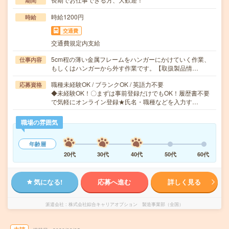
期間
時給1200円
時給
交通費
交通費規定内支給
5cm程の薄い金属フレームをハンガーにかけていく作業、
仕事内容
もしくはハンガーから外す作業です。【取扱製品情…
職種未経験OK / ブランクOK / 英語力不要
応募資格
◆未経験OK！〇まずは事前登録だけでもOK！履歴書不要
で気軽にオンライン登録★氏名・職種などを入力す…
職場の雰囲気
年齢層
20代
30代
40代
50代
60代
気になる!
応募へ進む
詳しく見る
派遣会社
株式会社綜合キャリアオプション 製造事業部（全国）