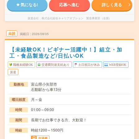
気になる!
応募へ進む
詳しく見る
派遣会社
株式会社綜合キャリアオプション 製造事業部（全国）
未読
掲載日
2026/08/05
【未経験OK！ビギナー活躍中！】組立・加
工・食品製造など/日払いOK
職種未経験OK
交通費別途支給あり
土日祝日が休み
WEB登録OK
派遣
富山県小矢部市
勤務地
石動駅から車13分
月～金
曜日頻度
01:00～09:00
時間
長期でお仕事できる方、大歓迎！
期間
時給1200～1500円
時給
交通費