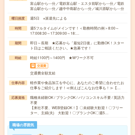
富山駅から---分／電鉄富山駅・エスタ前駅から---分／電鉄
富山駅から---分／越中中島駅から---分／城川原駅から---分
週5日 ※派遣先による
曜日頻度
週5フルタイムがメインです！＜勤務時間の例＞8:00～
時間
17:008:30～17:309:00～18:…
即日～長期 ★応募から「最短2日後」に勤務OK！スター
期間
ト日はご相談ください。★急募です！
時給1100円～1400円 ★Wワーク不可
時給
交通費
交通費全額支給
軽作業や食品加工を中心に、あなたのご希望に合わせたお
仕事内容
仕事をご紹介します！≪例えばこんなお仕事も！≫【…
職種未経験OK / ブランクOK / パソコンスキル不要 / 英語力
応募資格
不要
【来社不要、WEB登録OK！】〇未経験大歓迎！〇フリー
ター、主婦(夫) 大歓迎！〇ブランクOK〇週5…
職場の雰囲気