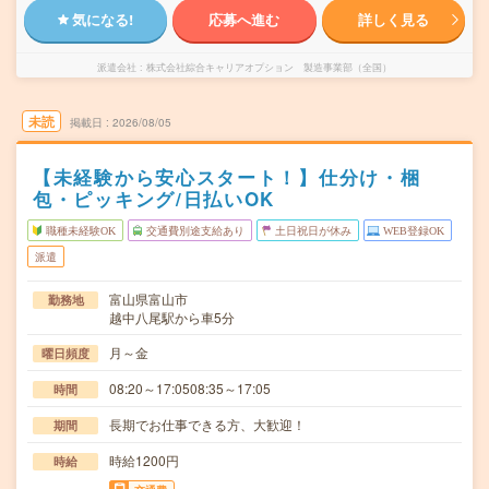
気になる!
応募へ進む
詳しく見る
派遣会社
株式会社綜合キャリアオプション 製造事業部（全国）
未読
掲載日
2026/08/05
【未経験から安心スタート！】仕分け・梱
包・ピッキング/日払いOK
職種未経験OK
交通費別途支給あり
土日祝日が休み
WEB登録OK
派遣
富山県富山市
勤務地
越中八尾駅から車5分
月～金
曜日頻度
08:20～17:0508:35～17:05
時間
長期でお仕事できる方、大歓迎！
期間
時給1200円
時給