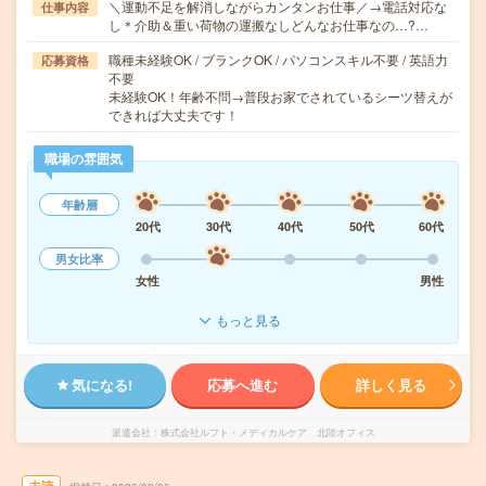
＼運動不足を解消しながらカンタンお仕事／→電話対応な
仕事内容
し＊介助＆重い荷物の運搬なしどんなお仕事なの…?…
職種未経験OK / ブランクOK / パソコンスキル不要 / 英語力
応募資格
不要
未経験OK！年齢不問→普段お家でされているシーツ替えが
できれば大丈夫です！
職場の雰囲気
年齢層
20代
30代
40代
50代
60代
男女比率
女性
男性
もっと見る
気になる!
応募へ進む
詳しく見る
派遣会社
株式会社ルフト・メディカルケア 北陸オフィス