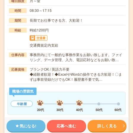
月～金
曜日頻度
08:30～17:15
時間
長期でお仕事できる方、大歓迎！
期間
時給1200円
時給
交通費
交通費規定内支給
事務所内にて一般的な事務作業をお願い致します。ファイ
仕事内容
リング、データ管理、入力、電話応対などをお願い致…
ブランクOK / 英語力不要
応募資格
◆経験者歓迎！◆ExcelやWordの操作できる方歓迎！〇ま
ずは事前登録だけでもOK！履歴書不要で気…
職場の雰囲気
年齢層
20代
30代
40代
50代
60代
気になる!
応募へ進む
詳しく見る