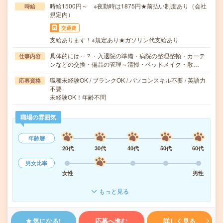
時給1500円～ ※夜勤時は1875円★前払い制度あり（会社
時給
規定内）
交通費
支給あります！※規定あり★ガソリン代支給あり
具体的には‥？・入退院の準備・病院の整理整頓・カーテ
仕事内容
ンなどの交換・備品の管理～清掃・ベッドメイク・散…
職種未経験OK / ブランクOK / パソコンスキル不要 / 英語力
応募資格
不要
未経験OK！年齢不問
職場の雰囲気
年齢層
20代
30代
40代
50代
60代
男女比率
女性
男性
もっと見る
気になる!
応募へ進む
詳しく見る