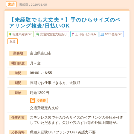
未読
掲載日
2026/08/05
【未経験でも大丈夫＊】手のひらサイズのベ
アリング検査/日払いOK
職種未経験OK
交通費別途支給あり
土日祝日が休み
WEB登録OK
派遣
富山県富山市
勤務地
月～金
曜日頻度
08:00～16:55
時間
長期でお仕事できる方、大歓迎！
期間
時給1200円
時給
交通費
交通費規定内支給
ステンレス製で手のひらサイズのベアリングの外観を検査
仕事内容
していただきます。欠けや穴のずれ等の外観上問題が…
職種未経験OK / ブランクOK / 英語力不要
応募資格