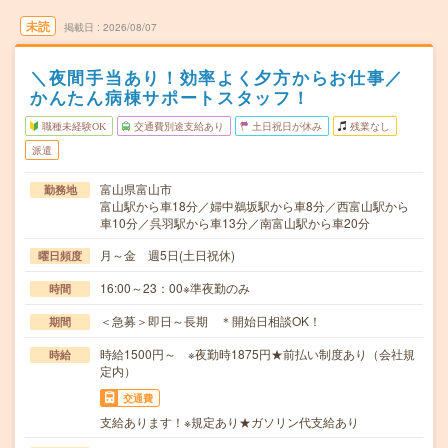
未読
掲載日
2026/08/07
＼夜間手当あり！効率よく夕方からお仕事／
かんたん病棟サポートスタッフ！
職種未経験OK
交通費別途支給あり
土日祝日が休み
残業なし
派遣
富山県富山市
勤務地
富山駅から車18分／婦中鵜坂駅から車8分／西富山駅から
車10分／呉羽駅から車13分／南富山駅から車20分
月～金 週5日(土日祝休)
曜日頻度
16:00～23：00※準夜勤のみ
時間
＜急募＞即日～長期 ＊開始日相談OK！
期間
時給1500円～ ※夜勤時1875円★前払い制度あり（会社規
時給
定内）
交通費
支給あります！※規定あり★ガソリン代支給あり