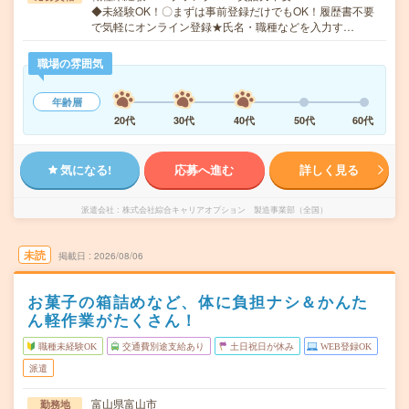
◆未経験OK！〇まずは事前登録だけでもOK！履歴書不要
で気軽にオンライン登録★氏名・職種などを入力す…
職場の雰囲気
年齢層
20代
30代
40代
50代
60代
気になる!
応募へ進む
詳しく見る
派遣会社
株式会社綜合キャリアオプション 製造事業部（全国）
未読
掲載日
2026/08/06
お菓子の箱詰めなど、体に負担ナシ＆かんた
ん軽作業がたくさん！
職種未経験OK
交通費別途支給あり
土日祝日が休み
WEB登録OK
派遣
富山県富山市
勤務地