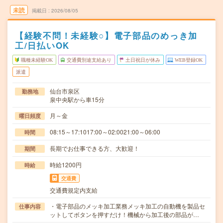
未読
掲載日
2026/08/05
【経験不問！未経験○】電子部品のめっき加
工/日払いOK
職種未経験OK
交通費別途支給あり
土日祝日が休み
WEB登録OK
派遣
仙台市泉区
勤務地
泉中央駅から車15分
月～金
曜日頻度
08:15～17:1017:00～02:0021:00～06:00
時間
長期でお仕事できる方、大歓迎！
期間
時給1200円
時給
交通費
交通費規定内支給
・電子部品のメッキ加工業務メッキ加工の自動機を製品セ
仕事内容
ットしてボタンを押すだけ！機械から加工後の部品が…