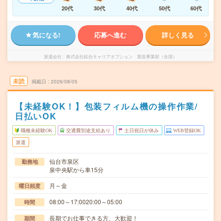
20代
30代
40代
50代
60代
気になる!
応募へ進む
詳しく見る
派遣会社
株式会社綜合キャリアオプション 製造事業部（全国）
未読
掲載日
2026/08/05
【未経験OK！】包装フィルム機の操作作業/
日払いOK
職種未経験OK
交通費別途支給あり
土日祝日が休み
WEB登録OK
派遣
仙台市泉区
勤務地
泉中央駅から車15分
月～金
曜日頻度
08:00～17:0020:00～05:00
時間
長期でお仕事できる方、大歓迎！
期間