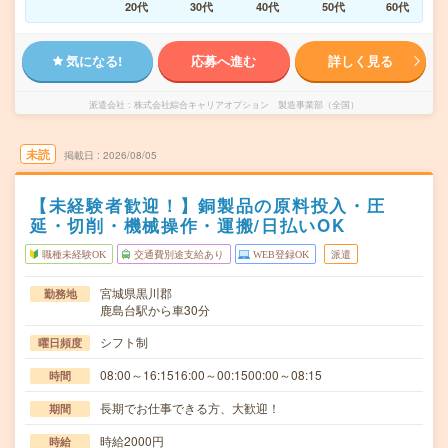
20代
30代
40代
50代
60代
気になる!
応募へ進む
詳しく見る
派遣会社
株式会社綜合キャリアオプション 製造事業部（全国）
未読
掲載日
2026/08/05
【未経験者歓迎！】銅製品の原料投入・圧
延・切削・機械操作・運搬/日払いOK
職種未経験OK
交通費別途支給あり
WEB登録OK
派遣
宮城県黒川郡
勤務地
鹿島台駅から車30分
シフト制
曜日頻度
08:00～16:1516:00～00:1500:00～08:15
時間
長期でお仕事できる方、大歓迎！
期間
時給2000円
時給