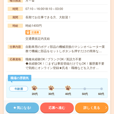
月～金
曜日頻度
07:10～16:0018:10～03:00
時間
長期でお仕事できる方、大歓迎！
期間
時給1400円
時給
交通費
交通費規定内支給
自動車用のボディ部品の機械溶接のマシンオペレーター業
仕事内容
務で機械に部品をセットしボタンを押すだけの簡単な…
職種未経験OK / ブランクOK / 英語力不要
応募資格
◆未経験OK！〇まずは事前登録だけでもOK！履歴書不要
で気軽にオンライン登録★氏名・職種などを入力す…
職場の雰囲気
年齢層
20代
30代
40代
50代
60代
気になる!
応募へ進む
詳しく見る