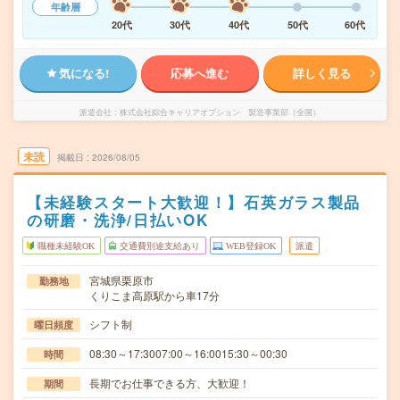
年齢層
20代
30代
40代
50代
60代
気になる!
応募へ進む
詳しく見る
派遣会社
株式会社綜合キャリアオプション 製造事業部（全国）
未読
掲載日
2026/08/05
【未経験スタート大歓迎！】石英ガラス製品
の研磨・洗浄/日払いOK
職種未経験OK
交通費別途支給あり
WEB登録OK
派遣
宮城県栗原市
勤務地
くりこま高原駅から車17分
シフト制
曜日頻度
08:30～17:3007:00～16:0015:30～00:30
時間
長期でお仕事できる方、大歓迎！
期間