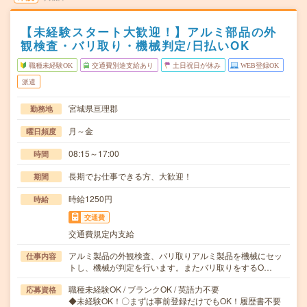
【未経験スタート大歓迎！】アルミ部品の外
観検査・バリ取り・機械判定/日払いOK
職種未経験OK
交通費別途支給あり
土日祝日が休み
WEB登録OK
派遣
宮城県亘理郡
勤務地
月～金
曜日頻度
08:15～17:00
時間
長期でお仕事できる方、大歓迎！
期間
時給1250円
時給
交通費
交通費規定内支給
アルミ製品の外観検査、バリ取りアルミ製品を機械にセッ
仕事内容
トし、機械が判定を行います。またバリ取りをするO…
職種未経験OK / ブランクOK / 英語力不要
応募資格
◆未経験OK！〇まずは事前登録だけでもOK！履歴書不要