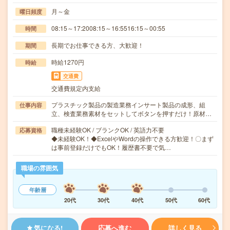
月～金
曜日頻度
08:15～17:2008:15～16:5516:15～00:55
時間
長期でお仕事できる方、大歓迎！
期間
時給1270円
時給
交通費
交通費規定内支給
プラスチック製品の製造業務インサート製品の成形、組
仕事内容
立、検査業務素材をセットしてボタンを押すだけ！原材…
職種未経験OK / ブランクOK / 英語力不要
応募資格
◆未経験OK！◆ExcelやWordの操作できる方歓迎！〇まず
は事前登録だけでもOK！履歴書不要で気…
職場の雰囲気
年齢層
20代
30代
40代
50代
60代
気になる!
応募へ進む
詳しく見る