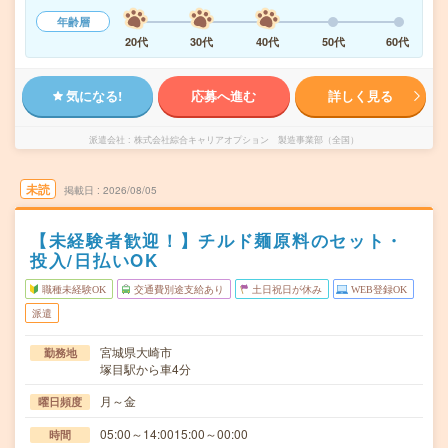
年齢層
20代
30代
40代
50代
60代
気になる!
応募へ進む
詳しく見る
派遣会社
株式会社綜合キャリアオプション 製造事業部（全国）
未読
掲載日
2026/08/05
【未経験者歓迎！】チルド麺原料のセット・
投入/日払いOK
職種未経験OK
交通費別途支給あり
土日祝日が休み
WEB登録OK
派遣
宮城県大崎市
勤務地
塚目駅から車4分
月～金
曜日頻度
05:00～14:0015:00～00:00
時間