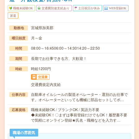
職種未経験OK
交通費別途支給あり
土日祝日が休み
WEB登録OK
派遣
宮城県加美郡
勤務地
月～金
曜日頻度
08:00～16:4506:00～14:3014:20～22:50
時間
長期でお仕事できる方、大歓迎！
期間
時給1200円
時給
交通費
交通費規定内支給
自動車オイルシールの製造オペレーター・選別のお仕事で
仕事内容
す。オペレーターといっても機械に部品セットしてボ…
職種未経験OK / ブランクOK / 英語力不要
応募資格
◆未経験OK！〇まずは事前登録だけでもOK！履歴書不要
で気軽にオンライン登録★氏名・職種などを入力す…
職場の雰囲気