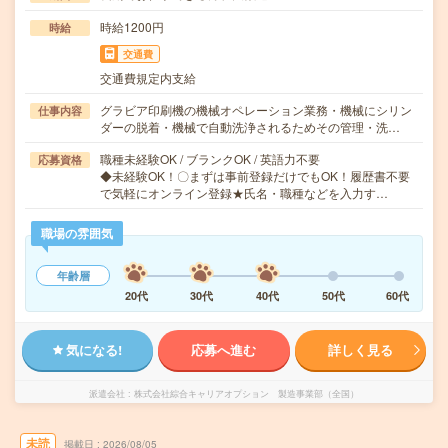
時給1200円
時給
交通費
交通費規定内支給
グラビア印刷機の機械オペレーション業務・機械にシリン
仕事内容
ダーの脱着・機械で自動洗浄されるためその管理・洗…
職種未経験OK / ブランクOK / 英語力不要
応募資格
◆未経験OK！〇まずは事前登録だけでもOK！履歴書不要
で気軽にオンライン登録★氏名・職種などを入力す…
職場の雰囲気
年齢層
20代
30代
40代
50代
60代
気になる!
応募へ進む
詳しく見る
派遣会社
株式会社綜合キャリアオプション 製造事業部（全国）
未読
掲載日
2026/08/05