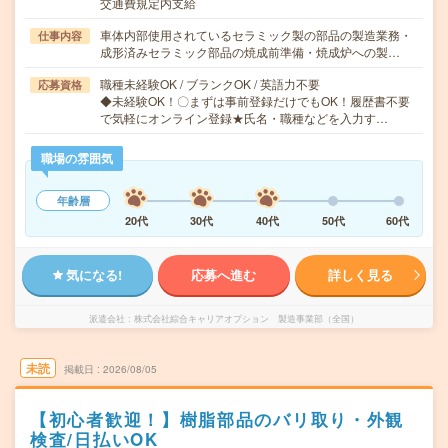
交通費規定内支給
車体内部使用されているセラミック製の部品の製造業務・
仕事内容
成形済みセラミック部品の焼成前準備・焼成炉への製…
職種未経験OK / ブランクOK / 英語力不要
応募資格
◆未経験OK！〇まずは事前登録だけでもOK！履歴書不要
で気軽にオンライン登録★氏名・職種などを入力す…
職場の雰囲気
年齢層
20代
30代
40代
50代
60代
気になる!
応募へ進む
詳しく見る
派遣会社
株式会社綜合キャリアオプション 製造事業部（全国）
未読
掲載日
2026/08/05
【初心者歓迎！】樹脂部品のバリ取り・外観
検査/日払いOK