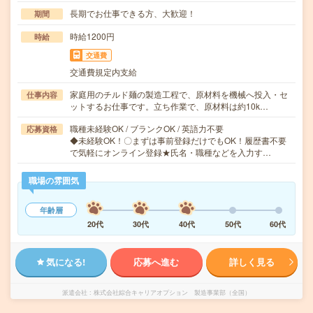
長期でお仕事できる方、大歓迎！
期間
時給1200円
時給
交通費
交通費規定内支給
家庭用のチルド麺の製造工程で、原材料を機械へ投入・セ
仕事内容
ットするお仕事です。立ち作業で、原材料は約10k…
職種未経験OK / ブランクOK / 英語力不要
応募資格
◆未経験OK！〇まずは事前登録だけでもOK！履歴書不要
で気軽にオンライン登録★氏名・職種などを入力す…
職場の雰囲気
年齢層
20代
30代
40代
50代
60代
気になる!
応募へ進む
詳しく見る
派遣会社
株式会社綜合キャリアオプション 製造事業部（全国）