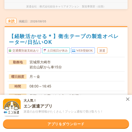
派遣会社
株式会社綜合キャリアオプション 製造事業部（全国）
未読
掲載日
2026/08/05
【経験活かせる＊】衛生テープの製造オペレ
ーター/日払いOK
交通費別途支給あり
土日祝日が休み
WEB登録OK
派遣
宮城県大崎市
勤務地
岩出山駅から車15分
月～金
曜日頻度
08:00～16:45
時間
長期でお仕事できる方、大歓迎！
期間
大人気！
エン派遣アプリ
時給1300円
時給
派遣のお仕事情報がたくさん！プッシュ通知で受け取ろう！
交通費
交通費規定内支給
アプリをダウンロード
医療現場やスポーツで使用される衛生テープやテーピング
仕事内容