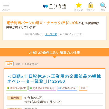
メニュー
気になる!
ログイン
検索
電子制御パーツの組立・チェック/日払いOK
のお仕事情報は、
掲載が終了しています
掲載時の情報は、
ページ下部
からご覧いただけます。
お探しの条件に近い派遣のお仕事
未読
掲載日
2026/08/05
＜日勤×土日祝休み＞工業用の金属部品の機械
オペレーター業務_H125950
職種未経験OK
交通費別途支給あり
WEB登録OK
派遣
仙台市若林区
勤務地
荒井(宮城県)駅から徒歩24分