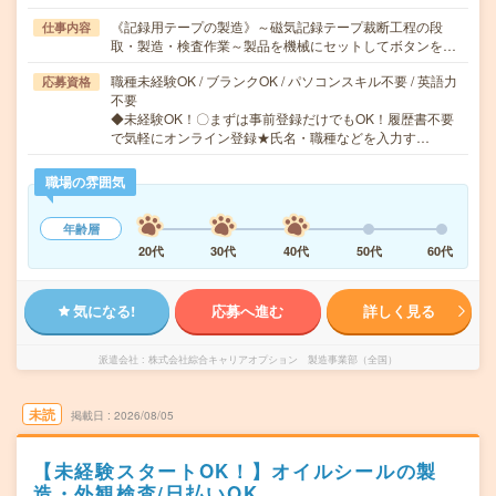
《記録用テープの製造》～磁気記録テープ裁断工程の段
仕事内容
取・製造・検査作業～製品を機械にセットしてボタンを…
職種未経験OK / ブランクOK / パソコンスキル不要 / 英語力
応募資格
不要
◆未経験OK！〇まずは事前登録だけでもOK！履歴書不要
で気軽にオンライン登録★氏名・職種などを入力す…
職場の雰囲気
年齢層
20代
30代
40代
50代
60代
気になる!
応募へ進む
詳しく見る
派遣会社
株式会社綜合キャリアオプション 製造事業部（全国）
未読
掲載日
2026/08/05
【未経験スタートOK！】オイルシールの製
造・外観検査/日払いOK