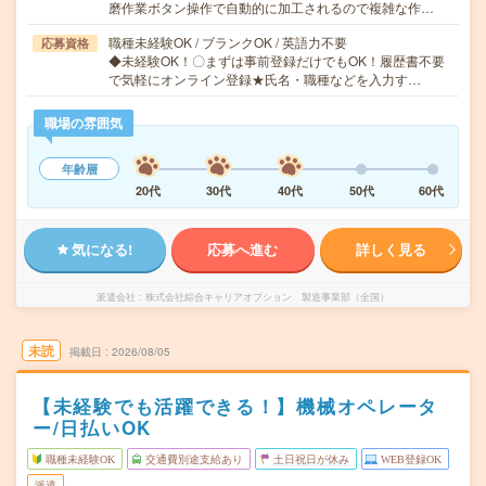
磨作業ボタン操作で自動的に加工されるので複雑な作…
職種未経験OK / ブランクOK / 英語力不要
応募資格
◆未経験OK！〇まずは事前登録だけでもOK！履歴書不要
で気軽にオンライン登録★氏名・職種などを入力す…
職場の雰囲気
年齢層
20代
30代
40代
50代
60代
気になる!
応募へ進む
詳しく見る
派遣会社
株式会社綜合キャリアオプション 製造事業部（全国）
未読
掲載日
2026/08/05
【未経験でも活躍できる！】機械オペレータ
ー/日払いOK
職種未経験OK
交通費別途支給あり
土日祝日が休み
WEB登録OK
派遣