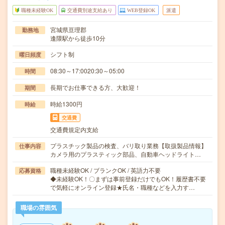
職種未経験OK
交通費別途支給あり
WEB登録OK
派遣
宮城県亘理郡
勤務地
逢隈駅から徒歩10分
シフト制
曜日頻度
08:30～17:0020:30～05:00
時間
長期でお仕事できる方、大歓迎！
期間
時給1300円
時給
交通費
交通費規定内支給
プラスチック製品の検査、バリ取り業務【取扱製品情報】
仕事内容
カメラ用のプラスティック部品、自動車ヘッドライト…
職種未経験OK / ブランクOK / 英語力不要
応募資格
◆未経験OK！〇まずは事前登録だけでもOK！履歴書不要
で気軽にオンライン登録★氏名・職種などを入力す…
職場の雰囲気