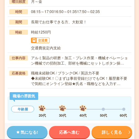
月～金
曜日頻度
08:15～17:0016:50～01:3517:50～02:35
時間
長期でお仕事できる方、大歓迎！
期間
時給1250円
時給
交通費
交通費規定内支給
アルミ製品の研磨・加工・プレス作業・機械オペレーショ
仕事内容
ン機械での切削加工、部材を機械にセットしボタン操…
職種未経験OK / ブランクOK / 英語力不要
応募資格
◆未経験OK！〇まずは事前登録だけでもOK！履歴書不要
で気軽にオンライン登録★氏名・職種などを入力す…
職場の雰囲気
年齢層
20代
30代
40代
50代
60代
気になる!
応募へ進む
詳しく見る