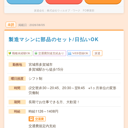
派遣会社
株式会社ウィルオブ・ワーク FO事業部
未読
掲載日
2026/08/05
製造マシンに部品のセット/日払いOK
職種未経験OK
交通費別途支給あり
WEB登録OK
派遣
宮城県多賀城市
勤務地
多賀城駅から徒歩15分
シフト制
曜日頻度
(2交替)8:30～20:45、20:30～翌8:45 ※1ヶ月単位の変形
時間
労働制
長期でお仕事できる方、大歓迎！
期間
時給1126～1408円
時給
交通費
交通費規定内支給