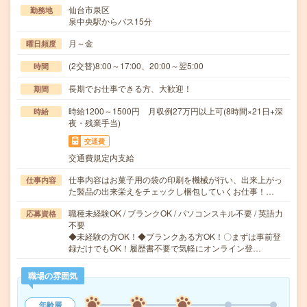
仙台市泉区
勤務地
泉中央駅からバス15分
月～金
曜日頻度
(2交替)8:00～17:00、20:00～翌5:00
時間
長期でお仕事できる方、大歓迎！
期間
時給1200～1500円 月収例27万円以上可(8時間×21日+深
時給
夜・残業手当)
交通費
交通費規定内支給
仕事内容はお菓子用の袋の印刷を機械が行い、出来上がっ
仕事内容
た製品の出来栄えをチェックし梱包していくお仕事！…
職種未経験OK / ブランクOK / パソコンスキル不要 / 英語力
応募資格
不要
◆未経験の方OK！◆ブランクある方OK！〇まずは事前登
録だけでもOK！履歴書不要で気軽にオンライン登…
職場の雰囲気
年齢層