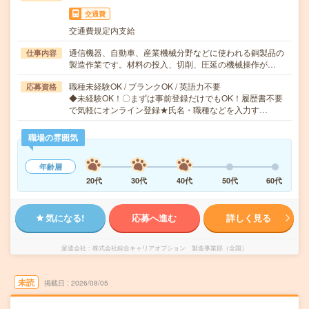
交通費
交通費規定内支給
通信機器、自動車、産業機械分野などに使われる銅製品の
仕事内容
製造作業です。材料の投入、切削、圧延の機械操作が…
職種未経験OK / ブランクOK / 英語力不要
応募資格
◆未経験OK！〇まずは事前登録だけでもOK！履歴書不要
で気軽にオンライン登録★氏名・職種などを入力す…
職場の雰囲気
年齢層
20代
30代
40代
50代
60代
気になる!
応募へ進む
詳しく見る
派遣会社
株式会社綜合キャリアオプション 製造事業部（全国）
未読
掲載日
2026/08/05