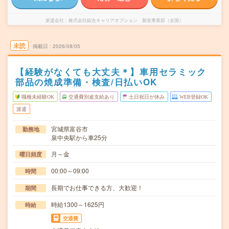
派遣会社
株式会社綜合キャリアオプション 製造事業部（全国）
未読
掲載日
2026/08/05
【経験がなくても大丈夫＊】車用セラミック
部品の焼成準備・検査/日払いOK
職種未経験OK
交通費別途支給あり
土日祝日が休み
WEB登録OK
派遣
宮城県富谷市
勤務地
泉中央駅から車25分
月～金
曜日頻度
00:00～09:00
時間
長期でお仕事できる方、大歓迎！
期間
時給1300～1625円
時給
交通費