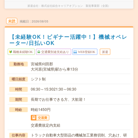
派遣会社
株式会社綜合キャリアオプション 製造事業部（全国）
未読
掲載日
2026/08/05
【未経験OK！ビギナー活躍中！】機械オペレ
ーター/日払いOK
職種未経験OK
交通費別途支給あり
WEB登録OK
派遣
宮城県刈田郡
勤務地
大河原(宮城県)駅から車13分
シフト制
曜日頻度
06:30～15:3021:30～06:30
時間
長期でお仕事できる方、大歓迎！
期間
時給1450円
時給
交通費
交通費規定内支給
トラック自動車大型部品の機械加工業務切削、穴あけ、研
仕事内容