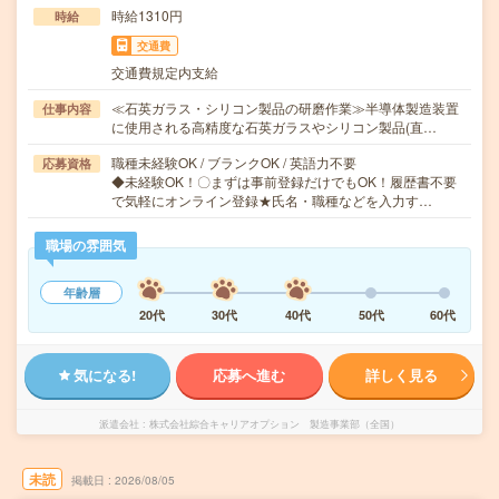
時給1310円
時給
交通費
交通費規定内支給
≪石英ガラス・シリコン製品の研磨作業≫半導体製造装置
仕事内容
に使用される高精度な石英ガラスやシリコン製品(直…
職種未経験OK / ブランクOK / 英語力不要
応募資格
◆未経験OK！〇まずは事前登録だけでもOK！履歴書不要
で気軽にオンライン登録★氏名・職種などを入力す…
職場の雰囲気
年齢層
20代
30代
40代
50代
60代
気になる!
応募へ進む
詳しく見る
派遣会社
株式会社綜合キャリアオプション 製造事業部（全国）
未読
掲載日
2026/08/05