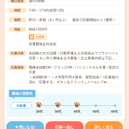
週5日勤務
曜日頻度
7:50～17:00(休憩1:20)
時間
即日～長期（3ヶ月以上） 最短で応募開始から1週間！
期間
時給1550円
時給
交通費
交通費規定内支給
未経験の方大活躍！日勤専属＆土日祝休みでプライベート
仕事内容
充実！モノ作り興味ある方募集！主な業務内容は下記…
職種未経験OK / ブランクOK / パソコンスキル不要 / 英語力
応募資格
不要
＜未経験OK！＞＃学歴不問＃髪色・髪型自由！○応募後の
流れ「応募する」ボタンをクリック↓メールにてw…
職場の雰囲気
年齢層
20代
30代
40代
50代
60代
気になる!
応募へ進む
詳しく見る