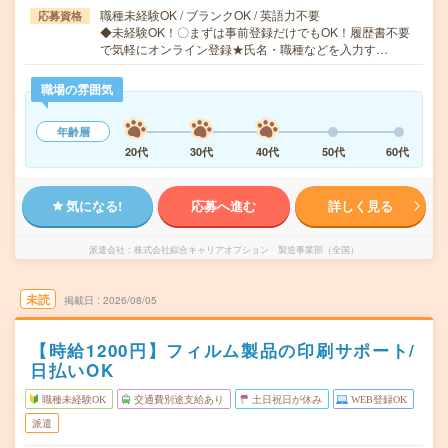
職種未経験OK / ブランクOK / 英語力不要
応募資格
◆未経験OK！〇まずは事前登録だけでもOK！履歴書不要
で気軽にオンライン登録★氏名・職種などを入力す…
職場の雰囲気
年齢層
20代
30代
40代
50代
60代
気になる!
応募へ進む
詳しく見る
派遣会社
株式会社綜合キャリアオプション 製造事業部（全国）
未読
掲載日
2026/08/05
【時給1200円】フィルム製品の印刷サポート/
日払いOK
職種未経験OK
交通費別途支給あり
土日祝日が休み
WEB登録OK
派遣