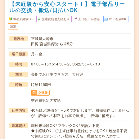
【未経験から安心スタート！】電子部品リー
ルの交換・搬送/日払いOK
職種未経験OK
交通費別途支給あり
土日祝日が休み
WEB登録OK
派遣
宮城県大崎市
勤務地
田尻(宮城県)駅から車5分
月～金
曜日頻度
07:00～15:1514:50～23:0522:55～07:10
時間
長期でお仕事できる方、大歓迎！
期間
時給1150円
時給
交通費
交通費規定内支給
40台ほど設備を4～5名で対応します。機械操作はしません
仕事内容
が、設備への材料を台車で運搬し、設備に補充す…
職種未経験OK / ブランクOK / 英語力不要
応募資格
◆未経験OK！〇まずは事前登録だけでもOK！履歴書不要
で気軽にオンライン登録★氏名・職種などを入力す…