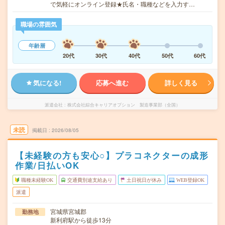
で気軽にオンライン登録★氏名・職種などを入力す…
職場の雰囲気
年齢層
20代
30代
40代
50代
60代
気になる!
応募へ進む
詳しく見る
派遣会社
株式会社綜合キャリアオプション 製造事業部（全国）
未読
掲載日
2026/08/05
【未経験の方も安心○】プラコネクターの成形
作業/日払いOK
職種未経験OK
交通費別途支給あり
土日祝日が休み
WEB登録OK
派遣
宮城県宮城郡
勤務地
新利府駅から徒歩13分