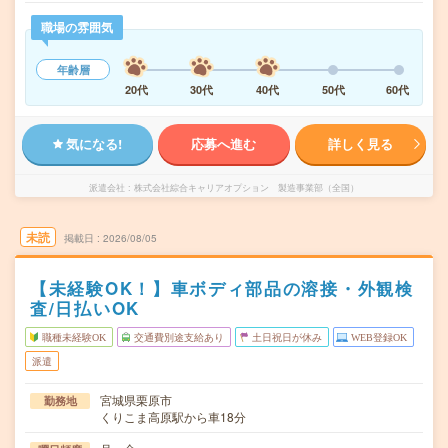
職場の雰囲気
年齢層
20代
30代
40代
50代
60代
気になる!
応募へ進む
詳しく見る
派遣会社
株式会社綜合キャリアオプション 製造事業部（全国）
未読
掲載日
2026/08/05
【未経験OK！】車ボディ部品の溶接・外観検
査/日払いOK
職種未経験OK
交通費別途支給あり
土日祝日が休み
WEB登録OK
派遣
宮城県栗原市
勤務地
くりこま高原駅から車18分