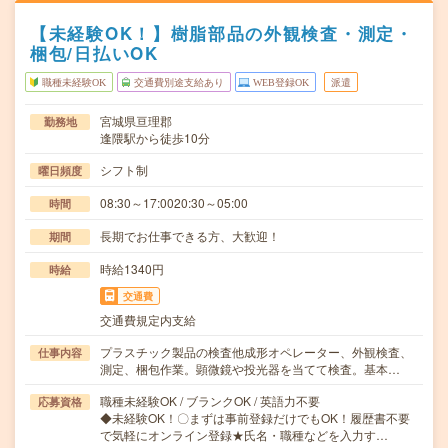
【未経験OK！】樹脂部品の外観検査・測定・
梱包/日払いOK
職種未経験OK
交通費別途支給あり
WEB登録OK
派遣
宮城県亘理郡
勤務地
逢隈駅から徒歩10分
シフト制
曜日頻度
08:30～17:0020:30～05:00
時間
長期でお仕事できる方、大歓迎！
期間
時給1340円
時給
交通費
交通費規定内支給
プラスチック製品の検査他成形オペレーター、外観検査、
仕事内容
測定、梱包作業。顕微鏡や投光器を当てて検査。基本…
職種未経験OK / ブランクOK / 英語力不要
応募資格
◆未経験OK！〇まずは事前登録だけでもOK！履歴書不要
で気軽にオンライン登録★氏名・職種などを入力す…