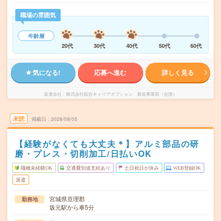
職場の雰囲気
年齢層
20代
30代
40代
50代
60代
気になる!
応募へ進む
詳しく見る
派遣会社
株式会社綜合キャリアオプション 製造事業部（全国）
未読
掲載日
2026/08/05
【経験がなくても大丈夫＊】アルミ部品の研
磨・プレス・切削加工/日払いOK
職種未経験OK
交通費別途支給あり
土日祝日が休み
WEB登録OK
派遣
宮城県亘理郡
勤務地
坂元駅から車5分