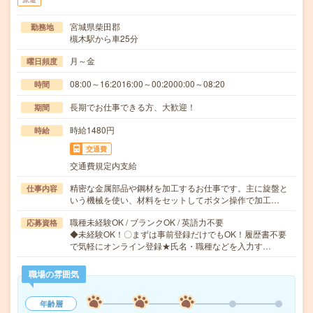
宮城県柴田郡
勤務地
槻木駅から車25分
月～金
曜日頻度
08:00～16:2016:00～00:2000:00～08:20
時間
長期でお仕事できる方、大歓迎！
期間
時給1480円
時給
交通費
交通費規定内支給
精密な金属部品や鋼材を加工するお仕事です。主に旋盤と
仕事内容
いう機械を使い、材料をセットしてボタン操作で加工…
職種未経験OK / ブランクOK / 英語力不要
応募資格
◆未経験OK！〇まずは事前登録だけでもOK！履歴書不要
で気軽にオンライン登録★氏名・職種などを入力す…
職場の雰囲気
年齢層