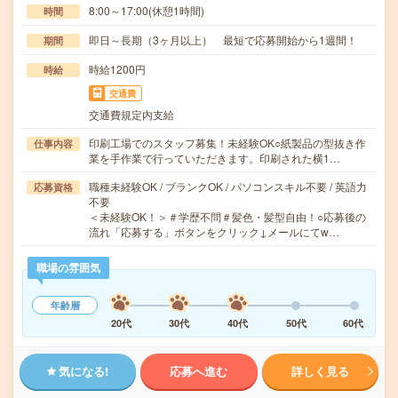
8:00～17:00(休憩1時間)
時間
即日～長期（3ヶ月以上） 最短で応募開始から1週間！
期間
時給1200円
時給
交通費
交通費規定内支給
印刷工場でのスタッフ募集！未経験OK○紙製品の型抜き作
仕事内容
業を手作業で行っていただきます。印刷された横1…
職種未経験OK / ブランクOK / パソコンスキル不要 / 英語力
応募資格
不要
＜未経験OK！＞＃学歴不問＃髪色・髪型自由！○応募後の
流れ「応募する」ボタンをクリック↓メールにてw…
職場の雰囲気
年齢層
20代
30代
40代
50代
60代
気になる!
応募へ進む
詳しく見る