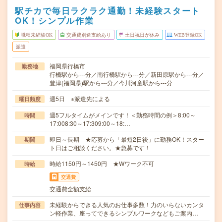
駅チカで毎日ラクラク通勤！未経験スタート
OK！シンプル作業
職種未経験OK
交通費別途支給あり
土日祝日が休み
WEB登録OK
派遣
福岡県行橋市
勤務地
行橋駅から---分／南行橋駅から---分／新田原駅から---分／
豊津(福岡県)駅から---分／今川河童駅から---分
週5日 ※派遣先による
曜日頻度
週5フルタイムがメインです！＜勤務時間の例＞8:00～
時間
17:008:30～17:309:00～18:…
即日～長期 ★応募から「最短2日後」に勤務OK！スター
期間
ト日はご相談ください。★急募です！
時給1150円～1450円 ★Wワーク不可
時給
交通費
交通費全額支給
未経験からできる人気のお仕事多数！力のいらないカンタ
仕事内容
ン軽作業、座ってできるシンプルワークなどもご案内…