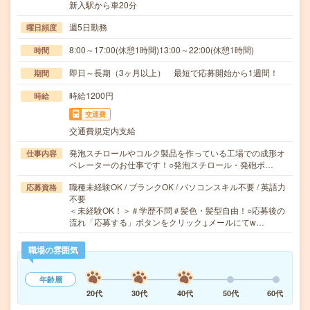
新入駅から車20分
週5日勤務
曜日頻度
8:00～17:00(休憩1時間)13:00～22:00(休憩1時間)
時間
即日～長期（3ヶ月以上） 最短で応募開始から1週間！
期間
時給1200円
時給
交通費
交通費規定内支給
発泡スチロールやコルク製品を作っている工場での成形オ
仕事内容
ペレーターのお仕事です！○発泡スチロール・発砲ポ…
職種未経験OK / ブランクOK / パソコンスキル不要 / 英語力
応募資格
不要
＜未経験OK！＞＃学歴不問＃髪色・髪型自由！○応募後の
流れ「応募する」ボタンをクリック↓メールにてw…
職場の雰囲気
年齢層
20代
30代
40代
50代
60代