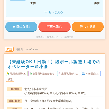
女性
男性
もっと見る
気になる!
応募へ進む
詳しく見る
派遣会社
株式会社ビート 福岡支店
未読
掲載日
2026/08/07
【未経験OK！日勤！】段ボール製造工場での
オペレーター＠小倉
職種未経験OK
交通費別途支給あり
土日祝日が休み
WEB登録OK
派遣
北九州市小倉北区
勤務地
小倉(福岡県)駅から車7分／西小倉駅から車12分
月～金休出：年4回程度土曜出勤あり
曜日頻度
(1) 8:00 ～ 17:00【休憩60分（※午前10分、昼食40分、午
時間