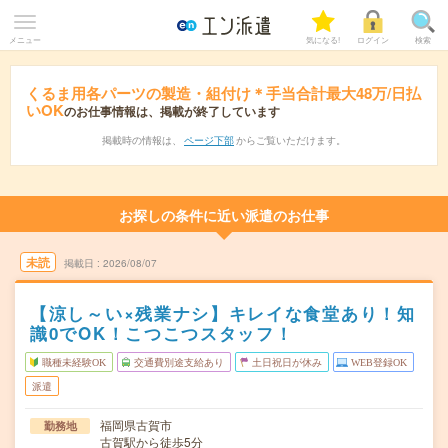
メニュー
気になる!
ログイン
検索
くるま用各パーツの製造・組付け＊手当合計最大48万/日払
いOK
のお仕事情報は、掲載が終了しています
掲載時の情報は、
ページ下部
からご覧いただけます。
お探しの条件に近い派遣のお仕事
未読
掲載日
2026/08/07
【涼し～い×残業ナシ】キレイな食堂あり！知
識0でOK！こつこつスタッフ！
職種未経験OK
交通費別途支給あり
土日祝日が休み
WEB登録OK
派遣
福岡県古賀市
勤務地
古賀駅から徒歩5分