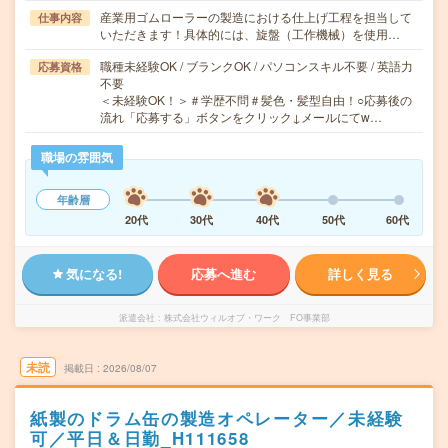
産業用ゴムローラーの製造における仕上げ工程を担当して
仕事内容
いただきます！具体的には、旋盤（工作機械）を使用…
職種未経験OK / ブランクOK / パソコンスキル不要 / 英語力
応募資格
不要
＜未経験OK！＞＃学歴不問＃髪色・髪型自由！○応募後の
流れ「応募する」ボタンをクリック↓メールにてw…
職場の雰囲気
年齢層
20代
30代
40代
50代
60代
気になる!
応募へ進む
詳しく見る
派遣会社
株式会社ウィルオブ・ワーク FO事業部
未読
掲載日
2026/08/07
紙製のドラム缶の製造オペレーター／未経験
可／平日＆日勤_H111658