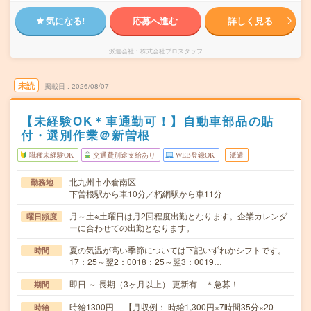
気になる!
応募へ進む
詳しく見る
派遣会社
株式会社プロスタッフ
未読
掲載日
2026/08/07
【未経験OK＊車通勤可！】自動車部品の貼
付・選別作業＠新曽根
職種未経験OK
交通費別途支給あり
WEB登録OK
派遣
北九州市小倉南区
勤務地
下曽根駅から車10分／朽網駅から車11分
月～土※土曜日は月2回程度出勤となります。企業カレンダ
曜日頻度
ーに合わせての出勤となります。
夏の気温が高い季節については下記いずれかシフトです。
時間
17：25～翌2：0018：25～翌3：0019…
即日 ～ 長期（3ヶ月以上） 更新有 ＊急募！
期間
時給1300円 【月収例： 時給1,300円×7時間35分×20
時給