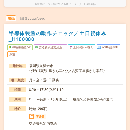
派遣会社
株式会社ウィルオブ・ワーク FO事業部
未読
掲載日
2026/08/07
半導体装置の動作チェック／土日祝休み
_H100080
職種未経験OK
交通費別途支給あり
土日祝日が休み
WEB登録OK
派遣
福岡県久留米市
勤務地
北野(福岡県)駅から車4分／古賀茶屋駅から車7分
月～金／週5日勤務
曜日頻度
8:20～17:30(休憩1:10)
時間
即日～長期（3ヶ月以上） 最短で応募開始から1週間！
期間
時給1200円
時給
交通費
交通費規定内支給