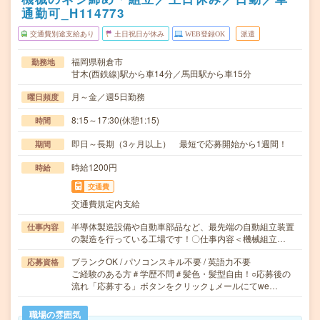
通勤可_H114773
交通費別途支給あり
土日祝日が休み
WEB登録OK
派遣
福岡県朝倉市
勤務地
甘木(西鉄線)駅から車14分／馬田駅から車15分
月～金／週5日勤務
曜日頻度
8:15～17:30(休憩1:15)
時間
即日～長期（3ヶ月以上） 最短で応募開始から1週間！
期間
時給1200円
時給
交通費
交通費規定内支給
半導体製造設備や自動車部品など、最先端の自動組立装置
仕事内容
の製造を行っている工場です！〇仕事内容＜機械組立…
ブランクOK / パソコンスキル不要 / 英語力不要
応募資格
ご経験のある方＃学歴不問＃髪色・髪型自由！○応募後の
流れ「応募する」ボタンをクリック↓メールにてwe…
職場の雰囲気