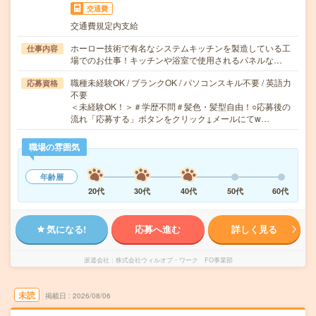
交通費
交通費規定内支給
ホーロー技術で有名なシステムキッチンを製造している工
仕事内容
場でのお仕事！キッチンや浴室で使用されるパネルな…
職種未経験OK / ブランクOK / パソコンスキル不要 / 英語力
応募資格
不要
＜未経験OK！＞＃学歴不問＃髪色・髪型自由！○応募後の
流れ「応募する」ボタンをクリック↓メールにてw…
職場の雰囲気
年齢層
20代
30代
40代
50代
60代
気になる!
応募へ進む
詳しく見る
派遣会社
株式会社ウィルオブ・ワーク FO事業部
未読
掲載日
2026/08/06