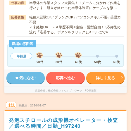
半導体の作業スタッフ大募集！！チームに分かれて作業を
仕事内容
行います！組立が終わった半導体装置にケーブルを繋…
職種未経験OK / ブランクOK / パソコンスキル不要 / 英語力
応募資格
不要
＜未経験OK！＞＃学歴不問＃髪色・髪型自由！○応募後の
流れ「応募する」ボタンをクリック↓メールにてw…
職場の雰囲気
年齢層
20代
30代
40代
50代
60代
気になる!
応募へ進む
詳しく見る
派遣会社
株式会社ウィルオブ・ワーク FO事業部
未読
掲載日
2026/08/07
発泡スチロールの成形機オペレーター・検査
／選べる時間／日勤_H97240