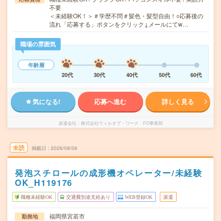
不要
＜未経験OK！＞＃学歴不問＃髪色・髪型自由！○応募後の
流れ「応募する」ボタンをクリック↓メールにてw…
職場の雰囲気
年齢層
20代
30代
40代
50代
60代
気になる!
応募へ進む
詳しく見る
派遣会社
株式会社ウィルオブ・ワーク FO事業部
未読
掲載日
2026/08/06
発泡スチロールの成形機オペレーター/未経験
OK_H119176
職種未経験OK
交通費別途支給あり
WEB登録OK
派遣
福岡県宮若市
勤務地