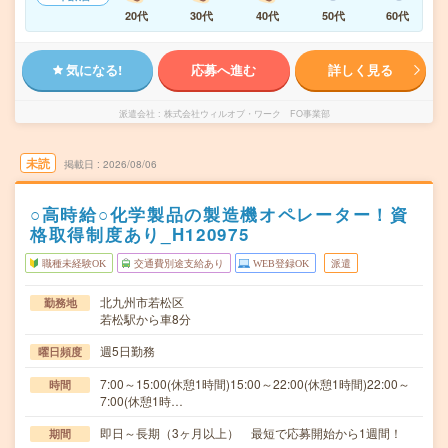
20代
30代
40代
50代
60代
気になる!
応募へ進む
詳しく見る
派遣会社
株式会社ウィルオブ・ワーク FO事業部
未読
掲載日
2026/08/06
○高時給○化学製品の製造機オペレーター！資
格取得制度あり_H120975
職種未経験OK
交通費別途支給あり
WEB登録OK
派遣
北九州市若松区
勤務地
若松駅から車8分
週5日勤務
曜日頻度
7:00～15:00(休憩1時間)15:00～22:00(休憩1時間)22:00～
時間
7:00(休憩1時…
即日～長期（3ヶ月以上） 最短で応募開始から1週間！
期間