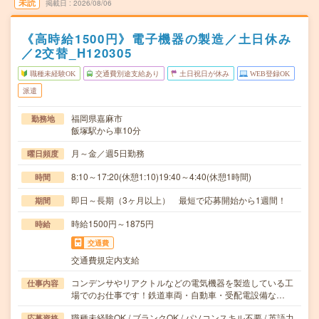
未読
掲載日
2026/08/06
《高時給1500円》電子機器の製造／土日休み
／2交替_H120305
職種未経験OK
交通費別途支給あり
土日祝日が休み
WEB登録OK
派遣
福岡県嘉麻市
勤務地
飯塚駅から車10分
月～金／週5日勤務
曜日頻度
8:10～17:20(休憩1:10)19:40～4:40(休憩1時間)
時間
即日～長期（3ヶ月以上） 最短で応募開始から1週間！
期間
時給1500円～1875円
時給
交通費
交通費規定内支給
コンデンサやリアクトルなどの電気機器を製造している工
仕事内容
場でのお仕事です！鉄道車両・自動車・受配電設備な…
職種未経験OK / ブランクOK / パソコンスキル不要 / 英語力
応募資格