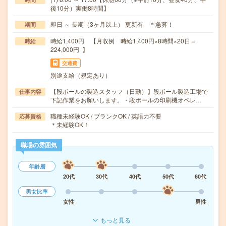
後10分）実働8時間】
即日 ～ 長期（3ヶ月以上） 更新有 ＊急募！
期間
時給1,400円 【月収例 時給1,400円×8時間×20日＝
時給
224,000円 】
交通費
別途支給（規定あり）
【段ボールの製造スタッフ（日勤）】段ボール製造工場で
仕事内容
下記作業をお願いします。・段ボールの印刷機オペレ…
職種未経験OK / ブランクOK / 英語力不要
応募資格
＊未経験OK！
職場の雰囲気
年齢層
20代
30代
40代
50代
60代
男女比率
女性
男性
もっと見る