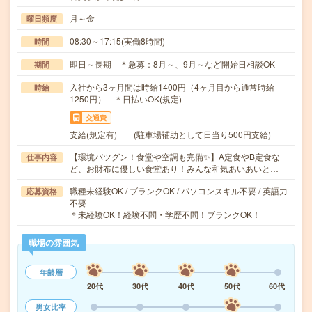
月～金
曜日頻度
08:30～17:15(実働8時間)
時間
即日～長期 ＊急募：8月～、9月～など開始日相談OK
期間
入社から3ヶ月間は時給1400円（4ヶ月目から通常時給
時給
1250円） ＊日払いOK(規定)
交通費
支給(規定有) (駐車場補助として日当り500円支給)
【環境バツグン！食堂や空調も完備✨】A定食やB定食な
仕事内容
ど、お財布に優しい食堂あり！みんな和気あいあいと…
職種未経験OK / ブランクOK / パソコンスキル不要 / 英語力
応募資格
不要
＊未経験OK！経験不問・学歴不問！ブランクOK！
職場の雰囲気
年齢層
20代
30代
40代
50代
60代
男女比率