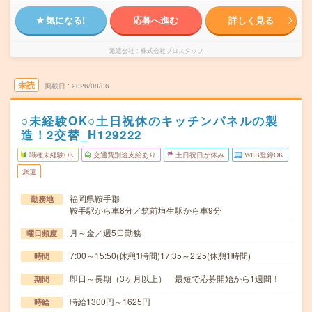
気になる!
応募へ進む
詳しく見る
派遣会社
株式会社プロスタッフ
未読
掲載日
2026/08/06
○未経験OK○土日祝休のキッチンパネルの製
造！2交替_H129222
職種未経験OK
交通費別途支給あり
土日祝日が休み
WEB登録OK
派遣
福岡県鞍手郡
勤務地
鞍手駅から車8分／筑前垣生駅から車9分
月～金／週5日勤務
曜日頻度
7:00～15:50(休憩1時間)17:35～2:25(休憩1時間)
時間
即日～長期（3ヶ月以上） 最短で応募開始から1週間！
期間
時給1300円～1625円
時給