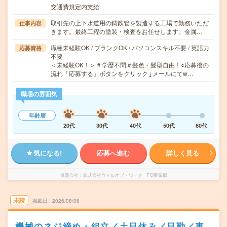
交通費規定内支給
取引先の上下水道用の鋳鉄管を製造する工場で勤務いただ
仕事内容
きます。最終工程の塗装・検査をお任せします。金属…
職種未経験OK / ブランクOK / パソコンスキル不要 / 英語力
応募資格
不要
＜未経験OK！＞＃学歴不問＃髪色・髪型自由！○応募後の
流れ「応募する」ボタンをクリック↓メールにてw…
職場の雰囲気
年齢層
20代
30代
40代
50代
60代
気になる!
応募へ進む
詳しく見る
派遣会社
株式会社ウィルオブ・ワーク FO事業部
未読
掲載日
2026/08/06
機械のネジ締め・組立／土日休み／日勤／車