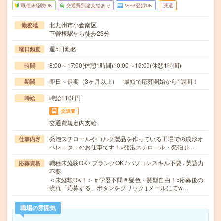
職種未経験OK
交通費別途支給あり
WEB登録OK
派遣
北九州市小倉南区
勤務地
下曽根駅から徒歩23分
週5日勤務
曜日頻度
8:00～17:00(休憩1時間)10:00～19:00(休憩1時間)
時間
即日～長期（3ヶ月以上） 最短で応募開始から1週間！
期間
時給1108円
時給
交通費
交通費規定内支給
発泡スチロールやコルク製品を作っている工場での成形オ
仕事内容
ペレーターのお仕事です！○発泡スチロール・発砲ポ…
職種未経験OK / ブランクOK / パソコンスキル不要 / 英語力
応募資格
不要
＜未経験OK！＞＃学歴不問＃髪色・髪型自由！○応募後の
流れ「応募する」ボタンをクリック↓メールにてw…
職場の雰囲気