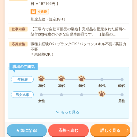
日 ＝197166円 】
交通費
別途支給（規定あり）
【工場内で自動車部品の製造】完成品を指定された箇所へ
仕事内容
貼付2kg程度の小さな自動車部品です。 ↓部品の…
職種未経験OK / ブランクOK / パソコンスキル不要 / 英語力
応募資格
不要
＊未経験OK！
職場の雰囲気
年齢層
20代
30代
40代
50代
60代
男女比率
女性
男性
もっと見る
気になる!
応募へ進む
詳しく見る