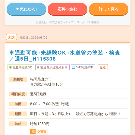
気になる!
応募へ進む
詳しく見る
派遣会社
株式会社ウィルオブ・ワーク FO事業部
未読
掲載日
2026/08/06
車通勤可能○未経験OK○水道管の塗装・検査
／週5日_H115308
職種未経験OK
交通費別途支給あり
WEB登録OK
派遣
福岡県直方市
勤務地
直方駅から徒歩16分
週5日勤務
曜日頻度
8:00～17:00(休憩1時間)
時間
即日～長期（3ヶ月以上） 最短で応募開始から1週間！
期間
時給1250円
時給
交通費