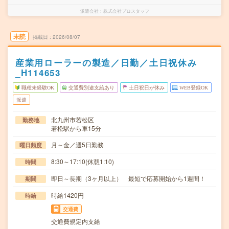
派遣会社
株式会社プロスタッフ
未読
掲載日
2026/08/07
産業用ローラーの製造／日勤／土日祝休み
_H114653
職種未経験OK
交通費別途支給あり
土日祝日が休み
WEB登録OK
派遣
北九州市若松区
勤務地
若松駅から車15分
月～金／週5日勤務
曜日頻度
8:30～17:10(休憩1:10)
時間
即日～長期（3ヶ月以上） 最短で応募開始から1週間！
期間
時給1420円
時給
交通費
交通費規定内支給