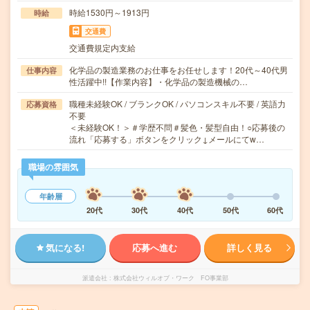
時給1530円～1913円
時給
交通費
交通費規定内支給
化学品の製造業務のお仕事をお任せします！20代～40代男
仕事内容
性活躍中!!【作業内容】・化学品の製造機械の…
職種未経験OK / ブランクOK / パソコンスキル不要 / 英語力
応募資格
不要
＜未経験OK！＞＃学歴不問＃髪色・髪型自由！○応募後の
流れ「応募する」ボタンをクリック↓メールにてw…
職場の雰囲気
年齢層
20代
30代
40代
50代
60代
気になる!
応募へ進む
詳しく見る
派遣会社
株式会社ウィルオブ・ワーク FO事業部