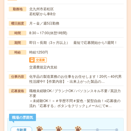
北九州市若松区
勤務地
若松駅から車8分
月～金／週5日勤務
曜日頻度
8:30～17:00(休憩1時間)
時間
即日～長期（3ヶ月以上） 最短で応募開始から1週間！
期間
時給1250円
時給
交通費
交通費規定内支給
化学品の製造業務のお仕事をお任せします！20代～40代男
仕事内容
性活躍中!!【作業内容】・出来上がった製品の…
職種未経験OK / ブランクOK / パソコンスキル不要 / 英語力
応募資格
不要
＜未経験OK！＞＃学歴不問＃髪色・髪型自由！○応募後の
流れ「応募する」ボタンをクリック↓メールにてw…
職場の雰囲気
年齢層