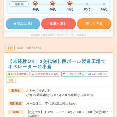
年齢層
20代
30代
40代
50代
60代
気になる!
応募へ進む
詳しく見る
派遣会社
株式会社ウィルオブ・ワーク FO事業部
未読
掲載日
2026/08/06
【未経験OK！2交代制】段ボール製造工場で
オペレーター＠小倉
職種未経験OK
交通費別途支給あり
土日祝日が休み
WEB登録OK
派遣
北九州市小倉北区
勤務地
小倉(福岡県)駅から車7分／西小倉駅から車12分
月～金休出：年4回程度土曜出勤あり
曜日頻度
【2交代制】(1) 8:00 ～ 17:00 (2) 23:00 ～ 8:00【休憩60分
時間
（※午前1…