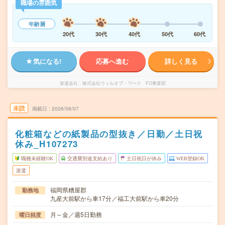
職場の雰囲気
年齢層
20代
30代
40代
50代
60代
気になる!
応募へ進む
詳しく見る
派遣会社
株式会社ウィルオブ・ワーク FO事業部
未読
掲載日
2026/08/07
化粧箱などの紙製品の型抜き／日勤／土日祝
休み_H107273
職種未経験OK
交通費別途支給あり
土日祝日が休み
WEB登録OK
派遣
福岡県糟屋郡
勤務地
九産大前駅から車17分／福工大前駅から車20分
月～金／週5日勤務
曜日頻度