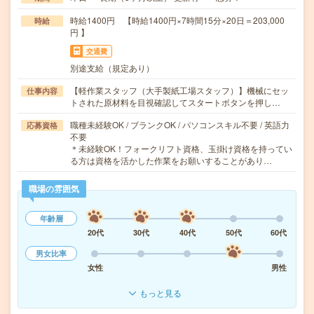
時給1400円 【時給1400円×7時間15分×20日＝203,000
時給
円 】
交通費
別途支給（規定あり）
【軽作業スタッフ（大手製紙工場スタッフ）】機械にセッ
仕事内容
トされた原材料を目視確認してスタートボタンを押し…
職種未経験OK / ブランクOK / パソコンスキル不要 / 英語力
応募資格
不要
＊未経験OK！フォークリフト資格、玉掛け資格を持ってい
る方は資格を活かした作業をお願いすることがあり…
職場の雰囲気
年齢層
20代
30代
40代
50代
60代
男女比率
女性
男性
もっと見る