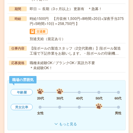
即日 ～ 長期（3ヶ月以上） 更新有 ＊急募！
期間
時給1500円 【月収例 1,500円×8時間×20日+深夜手当375
時給
円×5時間×10日＝258,750円 】
交通費
別途支給（規定あり）
【段ボールの製造スタッフ（2交代勤務）】段ボール製造
仕事内容
工場で下記作業をお願いします。・段ボールの印刷機…
職種未経験OK / ブランクOK / 英語力不要
応募資格
＊未経験OK！
職場の雰囲気
年齢層
20代
30代
40代
50代
60代
男女比率
女性
男性
もっと見る