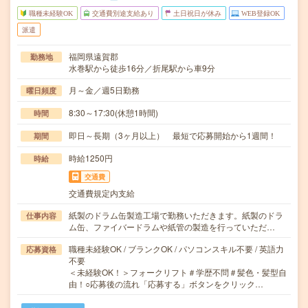
職種未経験OK
交通費別途支給あり
土日祝日が休み
WEB登録OK
派遣
福岡県遠賀郡
勤務地
水巻駅から徒歩16分／折尾駅から車9分
月～金／週5日勤務
曜日頻度
8:30～17:30(休憩1時間)
時間
即日～長期（3ヶ月以上） 最短で応募開始から1週間！
期間
時給1250円
時給
交通費
交通費規定内支給
紙製のドラム缶製造工場で勤務いただきます。紙製のドラ
仕事内容
ム缶、ファイバードラムや紙管の製造を行っていただ…
職種未経験OK / ブランクOK / パソコンスキル不要 / 英語力
応募資格
不要
＜未経験OK！＞フォークリフト＃学歴不問＃髪色・髪型自
由！○応募後の流れ「応募する」ボタンをクリック…