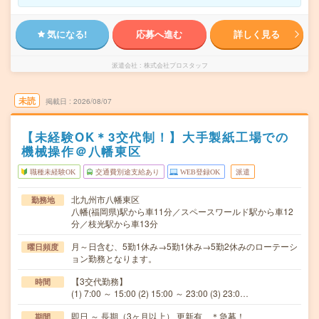
気になる!
応募へ進む
詳しく見る
派遣会社
株式会社プロスタッフ
未読
掲載日
2026/08/07
【未経験OK＊3交代制！】大手製紙工場での
機械操作＠八幡東区
職種未経験OK
交通費別途支給あり
WEB登録OK
派遣
北九州市八幡東区
勤務地
八幡(福岡県)駅から車11分／スペースワールド駅から車12
分／枝光駅から車13分
月～日含む、5勤1休み→5勤1休み→5勤2休みのローテーシ
曜日頻度
ョン勤務となります。
【3交代勤務】
時間
(1) 7:00 ～ 15:00 (2) 15:00 ～ 23:00 (3) 23:0…
即日 ～ 長期（3ヶ月以上） 更新有 ＊急募！
期間