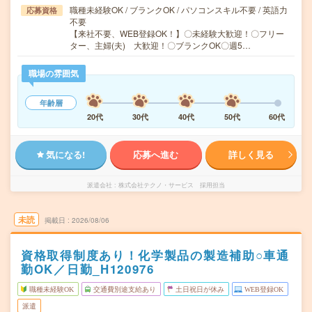
職種未経験OK / ブランクOK / パソコンスキル不要 / 英語力
応募資格
不要
【来社不要、WEB登録OK！】〇未経験大歓迎！〇フリー
ター、主婦(夫) 大歓迎！〇ブランクOK〇週5…
職場の雰囲気
年齢層
20代
30代
40代
50代
60代
気になる!
応募へ進む
詳しく見る
派遣会社
株式会社テクノ・サービス 採用担当
未読
掲載日
2026/08/06
資格取得制度あり！化学製品の製造補助○車通
勤OK／日勤_H120976
職種未経験OK
交通費別途支給あり
土日祝日が休み
WEB登録OK
派遣