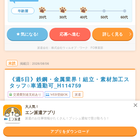
年齢層
20代
30代
40代
50代
60代
気になる!
応募へ進む
詳しく見る
派遣会社
株式会社ウィルオブ・ワーク FO事業部
未読
掲載日
2026/08/06
《週5日》鉄鋼・金属業界！組立・素材加工ス
タッフ○車通勤可_H114759
交通費別途支給あり
WEB登録OK
派遣
福岡県糟屋郡
大人気！
勤務地
エン派遣アプリ
宇美駅から徒歩36分
派遣のお仕事情報がたくさん！プッシュ通知で受け取ろう！
週5日勤務
曜日頻度
アプリをダウンロード
8:00～17:10(休憩1:10)
時間