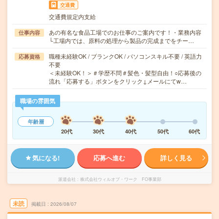
交通費
交通費規定内支給
あの有名な食品工場でのお仕事のご案内です！・業務内容
仕事内容
└工場内では、原料の処理から製品の完成までをチー…
職種未経験OK / ブランクOK / パソコンスキル不要 / 英語力
応募資格
不要
＜未経験OK！＞＃学歴不問＃髪色・髪型自由！○応募後の
流れ「応募する」ボタンをクリック↓メールにてw…
職場の雰囲気
年齢層
20代
30代
40代
50代
60代
気になる!
応募へ進む
詳しく見る
派遣会社
株式会社ウィルオブ・ワーク FO事業部
未読
掲載日
2026/08/07