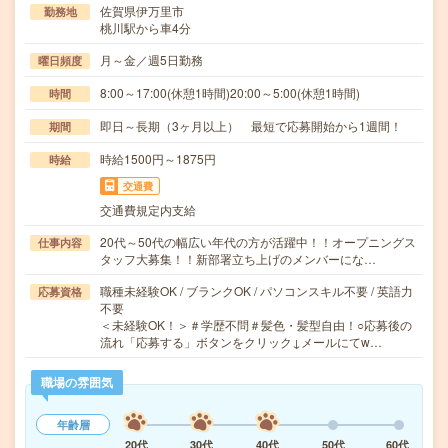
佐賀県伊万里市
勤務地
桃川駅から車4分
月～金／週5日勤務
曜日頻度
8:00～17:00(休憩1時間)20:00～5:00(休憩1時間)
時間
即日～長期（3ヶ月以上） 最短で応募開始から1週間！
期間
時給1500円～1875円
時給
交通費
交通費規定内支給
20代～50代の幅広い年代の方が活躍中！！オープニングス
仕事内容
タッフ大募集！！新部署立ち上げのメンバーにな…
職種未経験OK / ブランクOK / パソコンスキル不要 / 英語力
応募資格
不要
＜未経験OK！＞＃学歴不問＃髪色・髪型自由！○応募後の
流れ「応募する」ボタンをクリック↓メールにてw…
職場の雰囲気
年齢層
20代
30代
40代
50代
60代