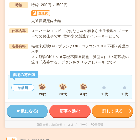
時給1200円～1500円
時給
交通費
交通費規定内支給
スーパーやコンビニでおなじみの有名な大手飲料のメーカ
仕事内容
ーでのお仕事です○飲料水の製造オペレーターとして…
職種未経験OK / ブランクOK / パソコンスキル不要 / 英語力
応募資格
不要
＜未経験OK！＞＃学歴不問＃髪色・髪型自由！○応募後の
流れ「応募する」ボタンをクリック↓メールにてw…
職場の雰囲気
年齢層
20代
30代
40代
50代
60代
気になる!
応募へ進む
詳しく見る
派遣会社
株式会社ウィルオブ・ワーク FO事業部