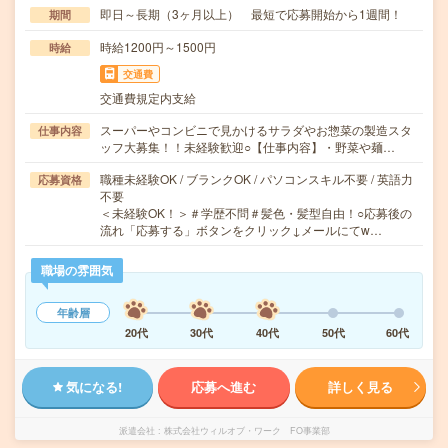
即日～長期（3ヶ月以上） 最短で応募開始から1週間！
期間
時給1200円～1500円
時給
交通費
交通費規定内支給
スーパーやコンビニで見かけるサラダやお惣菜の製造スタ
仕事内容
ッフ大募集！！未経験歓迎○【仕事内容】・野菜や麺…
職種未経験OK / ブランクOK / パソコンスキル不要 / 英語力
応募資格
不要
＜未経験OK！＞＃学歴不問＃髪色・髪型自由！○応募後の
流れ「応募する」ボタンをクリック↓メールにてw…
職場の雰囲気
年齢層
20代
30代
40代
50代
60代
気になる!
応募へ進む
詳しく見る
派遣会社
株式会社ウィルオブ・ワーク FO事業部