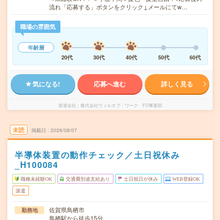
流れ「応募する」ボタンをクリック↓メールにてw…
職場の雰囲気
年齢層
20代
30代
40代
50代
60代
気になる!
応募へ進む
詳しく見る
派遣会社
株式会社ウィルオブ・ワーク FO事業部
未読
掲載日
2026/08/07
半導体装置の動作チェック／土日祝休み
_H100084
職種未経験OK
交通費別途支給あり
土日祝日が休み
WEB登録OK
派遣
佐賀県鳥栖市
勤務地
鳥栖駅から徒歩15分