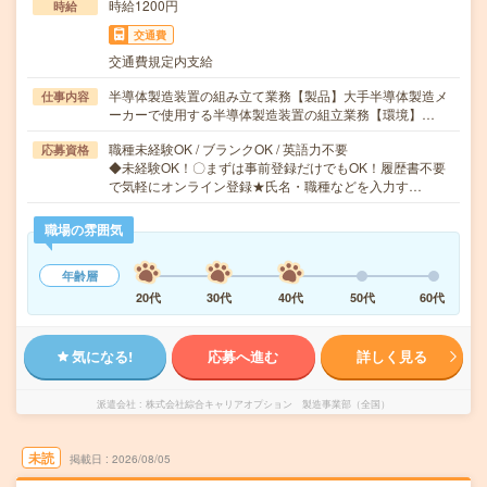
時給1200円
時給
交通費
交通費規定内支給
半導体製造装置の組み立て業務【製品】大手半導体製造メ
仕事内容
ーカーで使用する半導体製造装置の組立業務【環境】…
職種未経験OK / ブランクOK / 英語力不要
応募資格
◆未経験OK！〇まずは事前登録だけでもOK！履歴書不要
で気軽にオンライン登録★氏名・職種などを入力す…
職場の雰囲気
年齢層
20代
30代
40代
50代
60代
気になる!
応募へ進む
詳しく見る
派遣会社
株式会社綜合キャリアオプション 製造事業部（全国）
未読
掲載日
2026/08/05