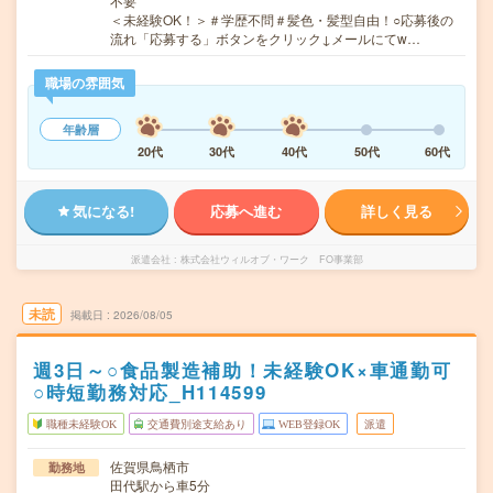
不要
＜未経験OK！＞＃学歴不問＃髪色・髪型自由！○応募後の
流れ「応募する」ボタンをクリック↓メールにてw…
職場の雰囲気
年齢層
20代
30代
40代
50代
60代
気になる!
応募へ進む
詳しく見る
派遣会社
株式会社ウィルオブ・ワーク FO事業部
未読
掲載日
2026/08/05
週3日～○食品製造補助！未経験OK×車通勤可
○時短勤務対応_H114599
職種未経験OK
交通費別途支給あり
WEB登録OK
派遣
佐賀県鳥栖市
勤務地
田代駅から車5分