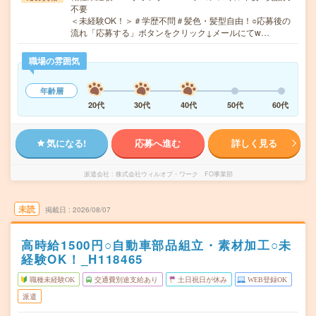
不要
＜未経験OK！＞＃学歴不問＃髪色・髪型自由！○応募後の
流れ「応募する」ボタンをクリック↓メールにてw…
職場の雰囲気
年齢層
20代
30代
40代
50代
60代
気になる!
応募へ進む
詳しく見る
派遣会社
株式会社ウィルオブ・ワーク FO事業部
未読
掲載日
2026/08/07
高時給1500円○自動車部品組立・素材加工○未
経験OK！_H118465
職種未経験OK
交通費別途支給あり
土日祝日が休み
WEB登録OK
派遣