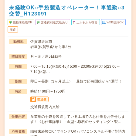
未経験OK○手袋製造オペレーター！車通勤○3
交替_H123091
職種未経験OK
交通費別途支給あり
土日祝日が休み
WEB登録OK
派遣
佐賀県唐津市
勤務地
岩屋(佐賀県)駅から車4分
月～金／週5日勤務
曜日頻度
7:00～15:15(休憩0:45)15:00～23:00(休憩0:45)23:00～
時間
7:15(休憩…
即日～長期（3ヶ月以上） 最短で応募開始から1週間！
期間
時給1400円～1750円
時給
交通費
交通費規定内支給
産業用の手袋を製造している工場でのお仕事をお任せしま
仕事内容
す！《お仕事詳細》・金型へ原料のセッティング・製…
職種未経験OK / ブランクOK / パソコンスキル不要 / 英語力
応募資格