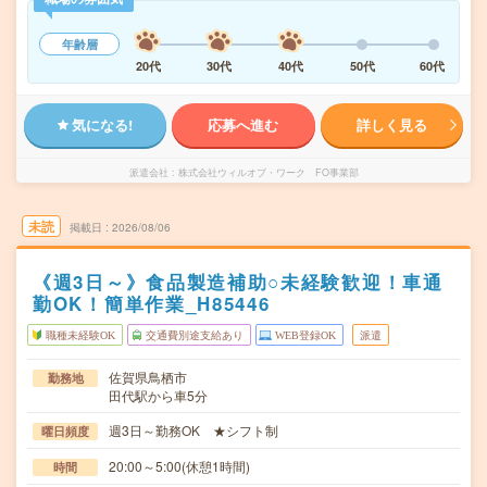
年齢層
20代
30代
40代
50代
60代
気になる!
応募へ進む
詳しく見る
派遣会社
株式会社ウィルオブ・ワーク FO事業部
未読
掲載日
2026/08/06
《週3日～》食品製造補助○未経験歓迎！車通
勤OK！簡単作業_H85446
職種未経験OK
交通費別途支給あり
WEB登録OK
派遣
佐賀県鳥栖市
勤務地
田代駅から車5分
週3日～勤務OK ★シフト制
曜日頻度
20:00～5:00(休憩1時間)
時間