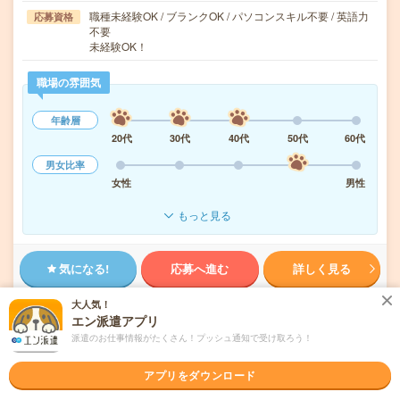
職種未経験OK / ブランクOK / パソコンスキル不要 / 英語力
応募資格
不要
未経験OK！
職場の雰囲気
年齢層
20代
30代
40代
50代
60代
男女比率
女性
男性
もっと見る
気になる!
応募へ進む
詳しく見る
大人気！
派遣会社
株式会社ビート 福岡支店
エン派遣アプリ
派遣のお仕事情報がたくさん！プッシュ通知で受け取ろう！
8月6日(木)
新着!
アプリをダウンロード
お仕事
★
トピックス
事務局注目の