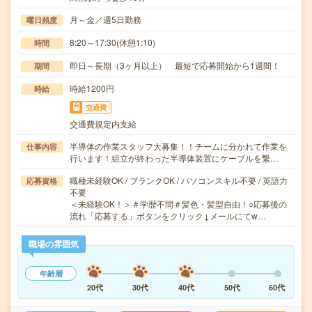
月～金／週5日勤務
曜日頻度
8:20～17:30(休憩1:10)
時間
即日～長期（3ヶ月以上） 最短で応募開始から1週間！
期間
時給1200円
時給
交通費
交通費規定内支給
半導体の作業スタッフ大募集！！チームに分かれて作業を
仕事内容
行います！組立が終わった半導体装置にケーブルを繋…
職種未経験OK / ブランクOK / パソコンスキル不要 / 英語力
応募資格
不要
＜未経験OK！＞＃学歴不問＃髪色・髪型自由！○応募後の
流れ「応募する」ボタンをクリック↓メールにてw…
職場の雰囲気
年齢層
20代
30代
40代
50代
60代