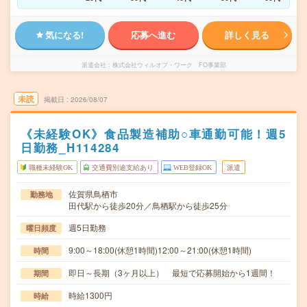
気になる!
応募へ進む
詳しく見る
派遣会社
株式会社ウィルオブ・ワーク FO事業部
未読
掲載日
2026/08/07
《未経験OK》食品製造補助○車通勤可能！週5
日勤務_H114284
職種未経験OK
交通費別途支給あり
WEB登録OK
派遣
佐賀県鳥栖市
勤務地
田代駅から徒歩20分／鳥栖駅から徒歩25分
週5日勤務
曜日頻度
9:00～18:00(休憩1時間)12:00～21:00(休憩1時間)
時間
即日～長期（3ヶ月以上） 最短で応募開始から1週間！
期間
時給1300円
時給