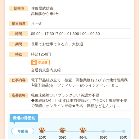
佐賀県武雄市
勤務地
高橋駅から車5分
月～金
曜日頻度
09:00～17:3017:00～01:3001:00～09:30
時間
長期でお仕事できる方、大歓迎！
期間
時給1250円
時給
交通費
交通費規定内支給
電子部品組み立て・検査・調整業務およびその他付随業務
仕事内容
└電子部品(セーフティリレー)のラインオペレータ…
職種未経験OK / ブランクOK / 英語力不要
応募資格
◆未経験OK！〇まずは事前登録だけでもOK！履歴書不要
で気軽にオンライン登録★氏名・職種などを入力す…
職場の雰囲気
年齢層
20代
30代
40代
50代
60代