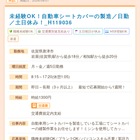
未読
掲載日
2026/08/07
未経験OK！自動車シートカバーの製造／日勤
／土日休み！_H119036
職種未経験OK
交通費別途支給あり
土日祝日が休み
WEB登録OK
派遣
佐賀県唐津市
勤務地
岩屋(佐賀県)駅から徒歩18分／相知駅から徒歩20分
月～金／週5日勤務
曜日頻度
8:15～17:20(休憩1:05)
時間
即日～長期（3ヶ月以上） 最短で応募開始から1週間！
期間
時給1300円
時給
交通費
交通費規定内支給
自動車用シートカバーを製造している工場にてシートカバ
仕事内容
ーの縫製作業をお任せします！ミシンを使用してカッ…
職種未経験OK / ブランクOK / パソコンスキル不要 / 英語力
応募資格