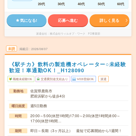
20代
30代
40代
50代
60代
気になる!
応募へ進む
詳しく見る
派遣会社
株式会社ウィルオブ・ワーク FO事業部
未読
掲載日
2026/08/07
《駅チカ》飲料の製造機オペレーター○未経験
歓迎！車通勤OK！_H128090
職種未経験OK
交通費別途支給あり
WEB登録OK
派遣
佐賀県鹿島市
勤務地
肥前浜駅から徒歩4分
週5日勤務
曜日頻度
20:00～5:00(休憩1時間)17:00～2:00(休憩1時間)8:00～
時間
17:00(休憩1時間…
即日～長期（3ヶ月以上） 最短で応募開始から1週間！
期間