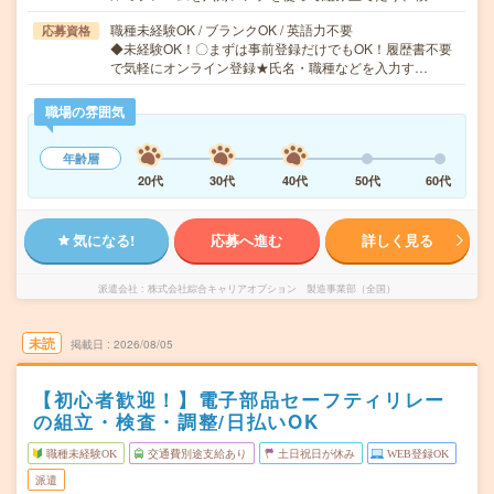
職種未経験OK / ブランクOK / 英語力不要
応募資格
◆未経験OK！〇まずは事前登録だけでもOK！履歴書不要
で気軽にオンライン登録★氏名・職種などを入力す…
職場の雰囲気
年齢層
20代
30代
40代
50代
60代
気になる!
応募へ進む
詳しく見る
派遣会社
株式会社綜合キャリアオプション 製造事業部（全国）
未読
掲載日
2026/08/05
【初心者歓迎！】電子部品セーフティリレー
の組立・検査・調整/日払いOK
職種未経験OK
交通費別途支給あり
土日祝日が休み
WEB登録OK
派遣