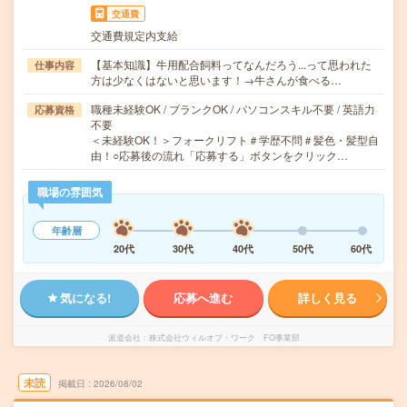
交通費
交通費規定内支給
【基本知識】牛用配合飼料ってなんだろう...って思われた
仕事内容
方は少なくはないと思います！→牛さんが食べる…
職種未経験OK / ブランクOK / パソコンスキル不要 / 英語力
応募資格
不要
＜未経験OK！＞フォークリフト＃学歴不問＃髪色・髪型自
由！○応募後の流れ「応募する」ボタンをクリック…
職場の雰囲気
年齢層
20代
30代
40代
50代
60代
気になる!
応募へ進む
詳しく見る
派遣会社
株式会社ウィルオブ・ワーク FO事業部
未読
掲載日
2026/08/02