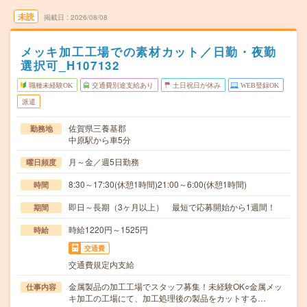
未読
掲載日
2026/08/08
メッキ加工工場での素材カット／日勤・夜勤
選択可_H107132
職種未経験OK
交通費別途支給あり
土日祝日が休み
WEB登録OK
派遣
佐賀県三養基郡
勤務地
中原駅から車5分
月～金／週5日勤務
曜日頻度
8:30～17:30(休憩1時間)21:00～6:00(休憩1時間)
時間
即日～長期（3ヶ月以上） 最短で応募開始から1週間！
期間
時給1220円～1525円
時給
交通費
交通費規定内支給
金属製品の加工工場でスタッフ募集！未経験OK○金属メッ
仕事内容
キ加工の工場にて、加工処理後の製品をカットする…