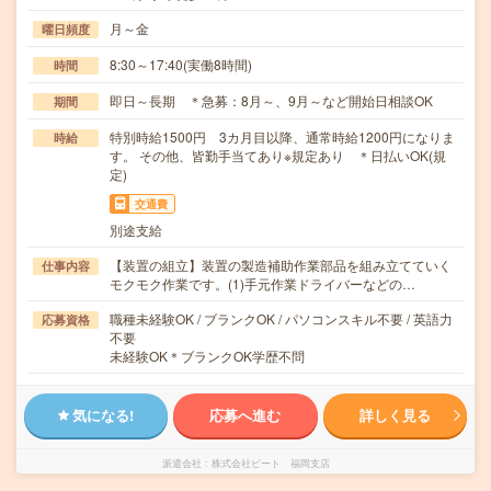
月～金
曜日頻度
8:30～17:40(実働8時間)
時間
即日～長期 ＊急募：8月～、9月～など開始日相談OK
期間
特別時給1500円 3カ月目以降、通常時給1200円になりま
時給
す。 その他、皆勤手当てあり※規定あり ＊日払いOK(規
定)
交通費
別途支給
【装置の組立】装置の製造補助作業部品を組み立てていく
仕事内容
モクモク作業です。(1)手元作業ドライバーなどの…
職種未経験OK / ブランクOK / パソコンスキル不要 / 英語力
応募資格
不要
未経験OK＊ブランクOK学歴不問
気になる!
応募へ進む
詳しく見る
派遣会社
株式会社ビート 福岡支店