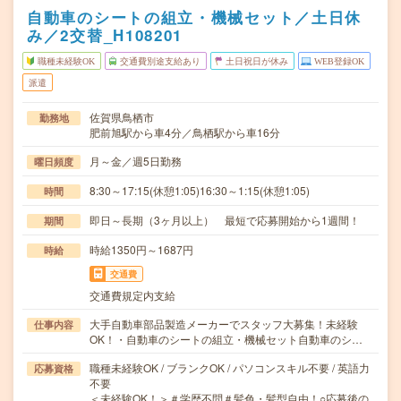
自動車のシートの組立・機械セット／土日休
み／2交替_H108201
職種未経験OK
交通費別途支給あり
土日祝日が休み
WEB登録OK
派遣
佐賀県鳥栖市
勤務地
肥前旭駅から車4分／鳥栖駅から車16分
月～金／週5日勤務
曜日頻度
8:30～17:15(休憩1:05)16:30～1:15(休憩1:05)
時間
即日～長期（3ヶ月以上） 最短で応募開始から1週間！
期間
時給1350円～1687円
時給
交通費
交通費規定内支給
大手自動車部品製造メーカーでスタッフ大募集！未経験
仕事内容
OK！・自動車のシートの組立・機械セット自動車のシ…
職種未経験OK / ブランクOK / パソコンスキル不要 / 英語力
応募資格
不要
＜未経験OK！＞＃学歴不問＃髪色・髪型自由！○応募後の