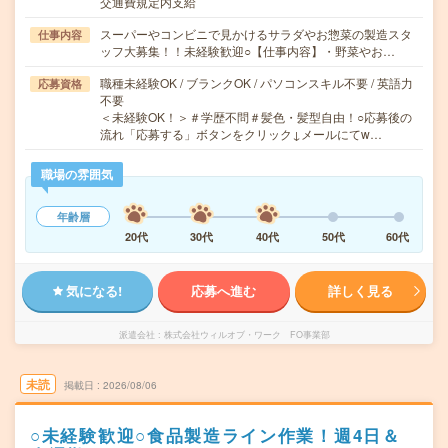
交通費規定内支給
スーパーやコンビニで見かけるサラダやお惣菜の製造スタ
仕事内容
ッフ大募集！！未経験歓迎○【仕事内容】・野菜やお…
職種未経験OK / ブランクOK / パソコンスキル不要 / 英語力
応募資格
不要
＜未経験OK！＞＃学歴不問＃髪色・髪型自由！○応募後の
流れ「応募する」ボタンをクリック↓メールにてw…
職場の雰囲気
年齢層
20代
30代
40代
50代
60代
気になる!
応募へ進む
詳しく見る
派遣会社
株式会社ウィルオブ・ワーク FO事業部
未読
掲載日
2026/08/06
○未経験歓迎○食品製造ライン作業！週4日＆