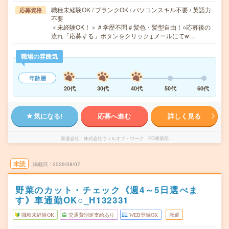
職種未経験OK / ブランクOK / パソコンスキル不要 / 英語力
応募資格
不要
＜未経験OK！＞＃学歴不問＃髪色・髪型自由！○応募後の
流れ「応募する」ボタンをクリック↓メールにてw…
職場の雰囲気
年齢層
20代
30代
40代
50代
60代
気になる!
応募へ進む
詳しく見る
派遣会社
株式会社ウィルオブ・ワーク FO事業部
未読
掲載日
2026/08/07
野菜のカット・チェック《週4～5日選べま
す》車通勤OK○_H132331
職種未経験OK
交通費別途支給あり
WEB登録OK
派遣