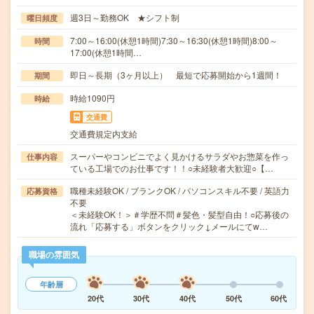
週3日～勤務OK ★シフト制
曜日頻度
7:00～16:00(休憩1時間)7:30～16:30(休憩1時間)8:00～
時間
17:00(休憩1時間…
即日～長期（3ヶ月以上） 最短で応募開始から1週間！
期間
時給1090円
時給
交通費
交通費規定内支給
スーパーやコンビニでよく見かけるサラダやお惣菜を作っ
仕事内容
ている工場でのお仕事です！！○未経験者大歓迎○【…
職種未経験OK / ブランクOK / パソコンスキル不要 / 英語力
応募資格
不要
＜未経験OK！＞＃学歴不問＃髪色・髪型自由！○応募後の
流れ「応募する」ボタンをクリック↓メールにてw…
職場の雰囲気
年齢層
20代
30代
40代
50代
60代