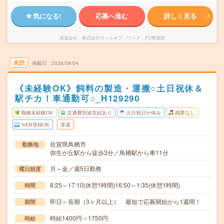
気になる!
応募へ進む
詳しく見る
派遣会社
株式会社ウィルオブ・ワーク FO事業部
未読
掲載日
2026/08/04
《未経験OK》飼料の製造・運搬○土日祝休＆
駅チカ！車通勤可○_H129290
職種未経験OK
交通費別途支給あり
土日祝日が休み
残業なし
WEB登録OK
派遣
佐賀県鳥栖市
勤務地
弥生が丘駅から徒歩3分／鳥栖駅から車11分
月～金／週5日勤務
曜日頻度
8:25～17:10(休憩1時間)16:50～1:35(休憩1時間)
時間
即日～長期（3ヶ月以上） 最短で応募開始から1週間！
期間
時給1400円～1750円
時給