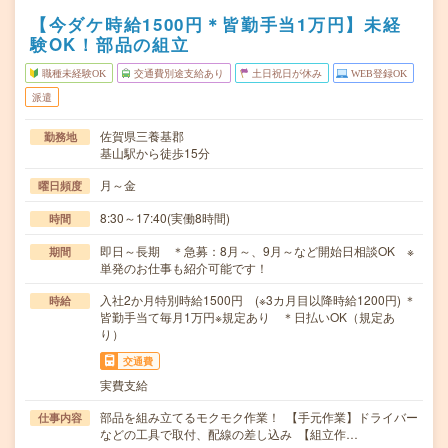
【今ダケ時給1500円＊皆勤手当1万円】未経
験OK！部品の組立
職種未経験OK
交通費別途支給あり
土日祝日が休み
WEB登録OK
派遣
佐賀県三養基郡
勤務地
基山駅から徒歩15分
月～金
曜日頻度
8:30～17:40(実働8時間)
時間
即日～長期 ＊急募：8月～、9月～など開始日相談OK ※
期間
単発のお仕事も紹介可能です！
入社2か月特別時給1500円 (※3カ月目以降時給1200円) ＊
時給
皆勤手当て毎月1万円※規定あり ＊日払いOK（規定あ
り）
交通費
実費支給
部品を組み立てるモクモク作業！ 【手元作業】ドライバー
仕事内容
などの工具で取付、配線の差し込み 【組立作…