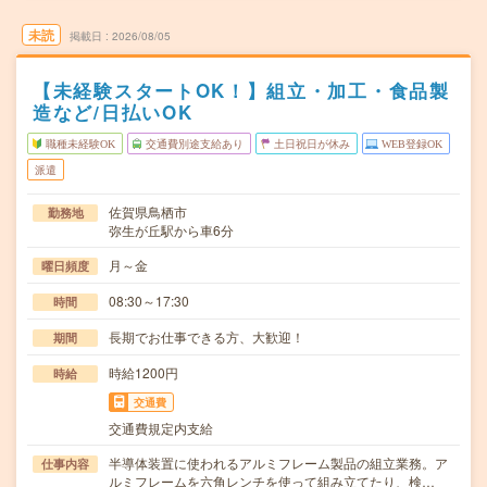
未読
掲載日
2026/08/05
【未経験スタートOK！】組立・加工・食品製
造など/日払いOK
職種未経験OK
交通費別途支給あり
土日祝日が休み
WEB登録OK
派遣
佐賀県鳥栖市
勤務地
弥生が丘駅から車6分
月～金
曜日頻度
08:30～17:30
時間
長期でお仕事できる方、大歓迎！
期間
時給1200円
時給
交通費
交通費規定内支給
半導体装置に使われるアルミフレーム製品の組立業務。ア
仕事内容
ルミフレームを六角レンチを使って組み立てたり、検…