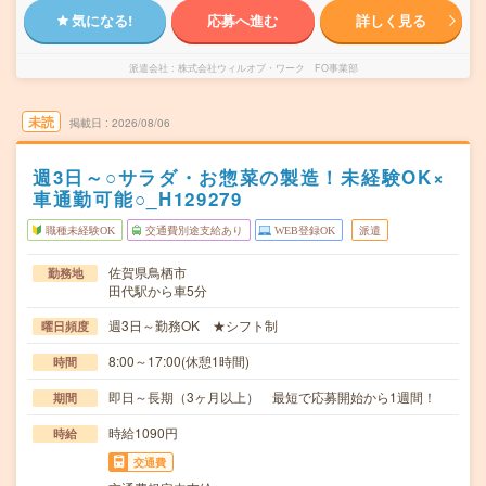
気になる!
応募へ進む
詳しく見る
派遣会社
株式会社ウィルオブ・ワーク FO事業部
未読
掲載日
2026/08/06
週3日～○サラダ・お惣菜の製造！未経験OK×
車通勤可能○_H129279
職種未経験OK
交通費別途支給あり
WEB登録OK
派遣
佐賀県鳥栖市
勤務地
田代駅から車5分
週3日～勤務OK ★シフト制
曜日頻度
8:00～17:00(休憩1時間)
時間
即日～長期（3ヶ月以上） 最短で応募開始から1週間！
期間
時給1090円
時給
交通費