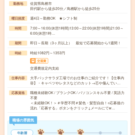
佐賀県鳥栖市
勤務地
田代駅から徒歩20分／鳥栖駅から徒歩25分
週4日～勤務OK ★シフト制
曜日頻度
7:00～16:00(休憩1時間)13:00～22:00(休憩1時間)21:00～
時間
6:00(休憩1時…
即日～長期（3ヶ月以上） 最短で応募開始から1週間！
期間
時給1082円～1353円
時給
交通費
交通費規定内支給
大手パックサラダ工場でのお仕事のご紹介です！【仕事内
仕事内容
容】・キャベツやレタスなどのカット→芯や傷んでい…
職種未経験OK / ブランクOK / パソコンスキル不要 / 英語力
応募資格
不要
＜未経験OK！＞＃学歴不問＃髪色・髪型自由！○応募後の
流れ「応募する」ボタンをクリック↓メールにてw…
職場の雰囲気
年齢層