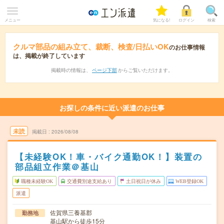
メニュー
気になる!
ログイン
検索
クルマ部品の組み立て、裁断、検査/日払いOK
のお仕事情報
は、掲載が終了しています
掲載時の情報は、
ページ下部
からご覧いただけます。
お探しの条件に近い派遣のお仕事
未読
掲載日
2026/08/08
【未経験OK！車・バイク通勤OK！】装置の
部品組立作業＠基山
職種未経験OK
交通費別途支給あり
土日祝日が休み
WEB登録OK
派遣
佐賀県三養基郡
勤務地
基山駅から徒歩15分