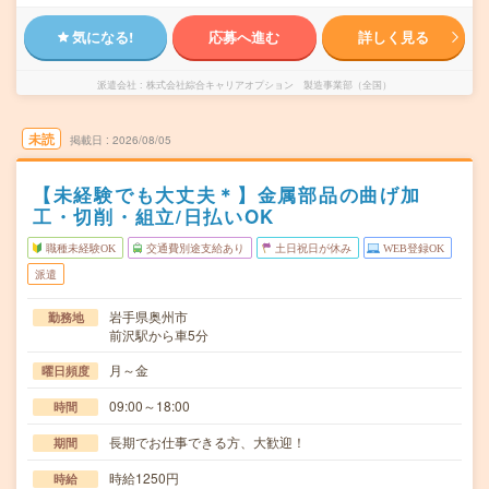
気になる!
応募へ進む
詳しく見る
派遣会社
株式会社綜合キャリアオプション 製造事業部（全国）
未読
掲載日
2026/08/05
【未経験でも大丈夫＊】金属部品の曲げ加
工・切削・組立/日払いOK
職種未経験OK
交通費別途支給あり
土日祝日が休み
WEB登録OK
派遣
岩手県奥州市
勤務地
前沢駅から車5分
月～金
曜日頻度
09:00～18:00
時間
長期でお仕事できる方、大歓迎！
期間
時給1250円
時給