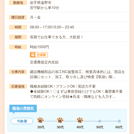
岩手県遠野市
勤務地
宮守駅から車10分
月～金
曜日頻度
08:00～17:0015:00～23:45
時間
長期でお仕事できる方、大歓迎！
期間
時給1500円
時給
交通費
交通費規定内支給
建設機械部品の加工NC旋盤加工、検査具体的には、部品を
仕事内容
設備にセット、加工、取り出し及び検査【取扱い製…
職種未経験OK / ブランクOK / 英語力不要
応募資格
◆未経験OK！〇まずは事前登録だけでもOK！履歴書不要
で気軽にオンライン登録★氏名・職種などを入力す…
職場の雰囲気
年齢層
20代
30代
40代
50代
60代