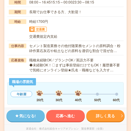
08:00～16:4515:15～00:0023:30～08:15
時間
長期でお仕事できる方、大歓迎！
期間
時給1700円
時給
交通費
交通費規定内支給
セメント製造業務その他付随業務セメントの原料調合・粉
仕事内容
砕作業石灰石や粘土などの原料を適切な割合で混ぜ合…
職種未経験OK / ブランクOK / 英語力不要
応募資格
◆未経験OK！〇まずは事前登録だけでもOK！履歴書不要
で気軽にオンライン登録★氏名・職種などを入力す…
職場の雰囲気
年齢層
20代
30代
40代
50代
60代
気になる!
応募へ進む
詳しく見る
派遣会社
株式会社綜合キャリアオプション 製造事業部（全国）