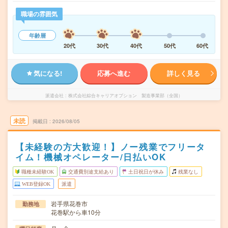
職場の雰囲気
年齢層
20代
30代
40代
50代
60代
気になる!
応募へ進む
詳しく見る
派遣会社
株式会社綜合キャリアオプション 製造事業部（全国）
未読
掲載日
2026/08/05
【未経験の方大歓迎！】ノー残業でフリータ
イム！機械オペレーター/日払いOK
職種未経験OK
交通費別途支給あり
土日祝日が休み
残業なし
WEB登録OK
派遣
岩手県花巻市
勤務地
花巻駅から車10分