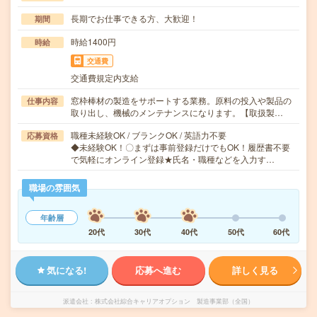
長期でお仕事できる方、大歓迎！
期間
時給1400円
時給
交通費
交通費規定内支給
窓枠棒材の製造をサポートする業務。原料の投入や製品の
仕事内容
取り出し、機械のメンテナンスになります。【取扱製…
職種未経験OK / ブランクOK / 英語力不要
応募資格
◆未経験OK！〇まずは事前登録だけでもOK！履歴書不要
で気軽にオンライン登録★氏名・職種などを入力す…
職場の雰囲気
年齢層
20代
30代
40代
50代
60代
気になる!
応募へ進む
詳しく見る
派遣会社
株式会社綜合キャリアオプション 製造事業部（全国）