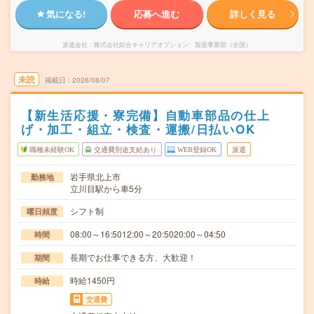
気になる!
応募へ進む
詳しく見る
派遣会社
株式会社綜合キャリアオプション 製造事業部（全国）
未読
掲載日
2026/08/07
【新生活応援・寮完備】自動車部品の仕上
げ・加工・組立・検査・運搬/日払いOK
職種未経験OK
交通費別途支給あり
WEB登録OK
派遣
岩手県北上市
勤務地
立川目駅から車5分
シフト制
曜日頻度
08:00～16:5012:00～20:5020:00～04:50
時間
長期でお仕事できる方、大歓迎！
期間
時給1450円
時給
交通費