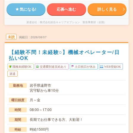
気になる!
応募へ進む
詳しく見る
派遣会社
株式会社綜合キャリアオプション 製造事業部（全国）
未読
掲載日
2026/08/07
【経験不問！未経験○】機械オペレーター/日
払いOK
職種未経験OK
交通費別途支給あり
土日祝日が休み
WEB登録OK
派遣
岩手県遠野市
勤務地
宮守駅から車10分
月～金
曜日頻度
08:00～17:00
時間
長期でお仕事できる方、大歓迎！
期間
時給1500円
時給