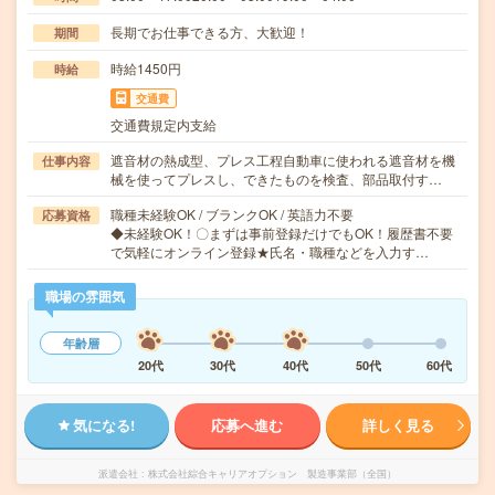
長期でお仕事できる方、大歓迎！
期間
時給1450円
時給
交通費
交通費規定内支給
遮音材の熱成型、プレス工程自動車に使われる遮音材を機
仕事内容
械を使ってプレスし、できたものを検査、部品取付す…
職種未経験OK / ブランクOK / 英語力不要
応募資格
◆未経験OK！〇まずは事前登録だけでもOK！履歴書不要
で気軽にオンライン登録★氏名・職種などを入力す…
職場の雰囲気
年齢層
20代
30代
40代
50代
60代
気になる!
応募へ進む
詳しく見る
派遣会社
株式会社綜合キャリアオプション 製造事業部（全国）