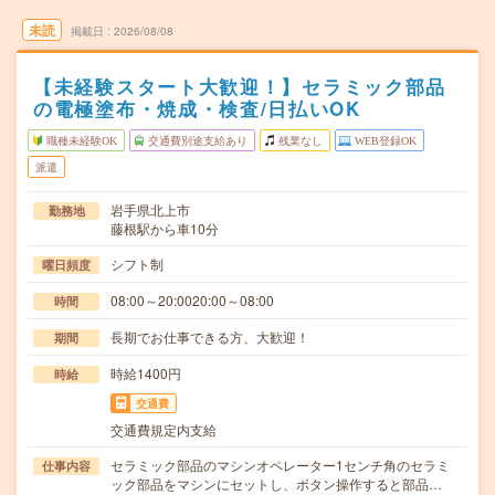
未読
掲載日
2026/08/08
【未経験スタート大歓迎！】セラミック部品
の電極塗布・焼成・検査/日払いOK
職種未経験OK
交通費別途支給あり
残業なし
WEB登録OK
派遣
岩手県北上市
勤務地
藤根駅から車10分
シフト制
曜日頻度
08:00～20:0020:00～08:00
時間
長期でお仕事できる方、大歓迎！
期間
時給1400円
時給
交通費
交通費規定内支給
セラミック部品のマシンオペレーター1センチ角のセラミ
仕事内容
ック部品をマシンにセットし、ボタン操作すると部品…