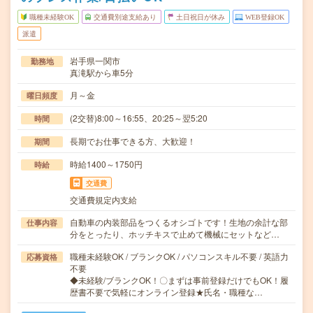
職種未経験OK
交通費別途支給あり
土日祝日が休み
WEB登録OK
派遣
岩手県一関市
勤務地
真滝駅から車5分
月～金
曜日頻度
(2交替)8:00～16:55、20:25～翌5:20
時間
長期でお仕事できる方、大歓迎！
期間
時給1400～1750円
時給
交通費
交通費規定内支給
自動車の内装部品をつくるオシゴトです！生地の余計な部
仕事内容
分をとったり、ホッチキスで止めて機械にセットなど…
職種未経験OK / ブランクOK / パソコンスキル不要 / 英語力
応募資格
不要
◆未経験/ブランクOK！〇まずは事前登録だけでもOK！履
歴書不要で気軽にオンライン登録★氏名・職種な…