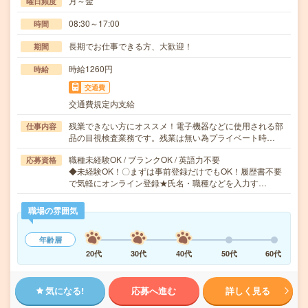
月～金
曜日頻度
08:30～17:00
時間
長期でお仕事できる方、大歓迎！
期間
時給1260円
時給
交通費
交通費規定内支給
残業できない方にオススメ！電子機器などに使用される部
仕事内容
品の目視検査業務です。残業は無い為プライベート時…
職種未経験OK / ブランクOK / 英語力不要
応募資格
◆未経験OK！〇まずは事前登録だけでもOK！履歴書不要
で気軽にオンライン登録★氏名・職種などを入力す…
職場の雰囲気
年齢層
20代
30代
40代
50代
60代
気になる!
応募へ進む
詳しく見る