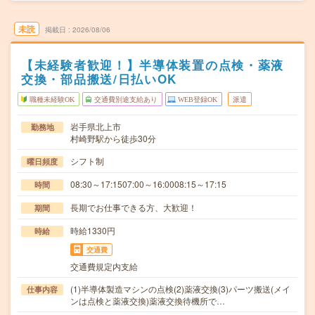
未読
掲載日
2026/08/06
【未経験者歓迎！】半導体装置の点検・薬液
交換・部品搬送/日払いOK
職種未経験OK
交通費別途支給あり
WEB登録OK
派遣
岩手県北上市
勤務地
村崎野駅から徒歩30分
シフト制
曜日頻度
08:30～17:1507:00～16:0008:15～17:15
時間
長期でお仕事できる方、大歓迎！
期間
時給1330円
時給
交通費
交通費規定内支給
(1)半導体製造マシンの点検(2)薬液交換(3)パーツ搬送(メイ
仕事内容
ンは点検と薬液交換)薬液交換待機所で…