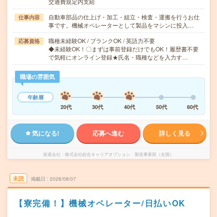
交通費規定内支給
自動車部品の仕上げ・加工・組立・検査・運搬を行うお仕
仕事内容
事です。機械オペレーターとして製品をマシンに投入…
職種未経験OK / ブランクOK / 英語力不要
応募資格
◆未経験OK！〇まずは事前登録だけでもOK！履歴書不要
で気軽にオンライン登録★氏名・職種などを入力す…
職場の雰囲気
年齢層
20代
30代
40代
50代
60代
気になる!
応募へ進む
詳しく見る
派遣会社
株式会社綜合キャリアオプション 製造事業部（全国）
未読
掲載日
2026/08/07
【寮完備！】機械オペレーター/日払いOK