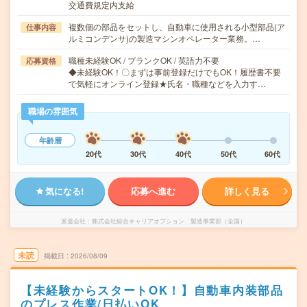
交通費規定内支給
複数個の部品をセットし、自動車に使用される小型部品(ア
仕事内容
ルミコンデンサ)の製造マシンオペレーター業務。…
職種未経験OK / ブランクOK / 英語力不要
応募資格
◆未経験OK！〇まずは事前登録だけでもOK！履歴書不要
で気軽にオンライン登録★氏名・職種などを入力す…
職場の雰囲気
年齢層
20代
30代
40代
50代
60代
気になる!
応募へ進む
詳しく見る
派遣会社
株式会社綜合キャリアオプション 製造事業部（全国）
未読
掲載日
2026/08/09
【未経験からスタートOK！】自動車内装部品
のプレス作業/日払いOK