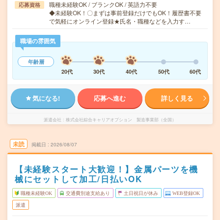
職種未経験OK / ブランクOK / 英語力不要
応募資格
◆未経験OK！〇まずは事前登録だけでもOK！履歴書不要
で気軽にオンライン登録★氏名・職種などを入力す…
職場の雰囲気
年齢層
20代
30代
40代
50代
60代
気になる!
応募へ進む
詳しく見る
派遣会社
株式会社綜合キャリアオプション 製造事業部（全国）
未読
掲載日
2026/08/07
【未経験スタート大歓迎！】金属パーツを機
械にセットして加工/日払いOK
職種未経験OK
交通費別途支給あり
土日祝日が休み
WEB登録OK
派遣