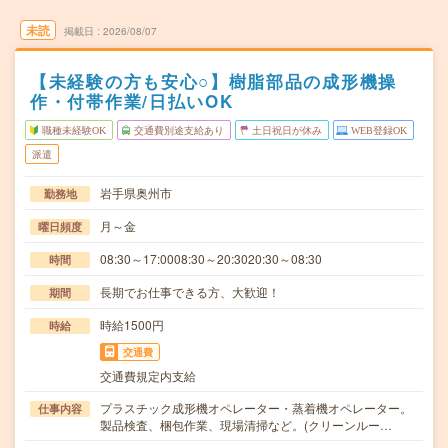
未読
掲載日
2026/08/07
【未経験の方も安心○】樹脂部品の成形機操
作・付帯作業/日払いOK
職種未経験OK
交通費別途支給あり
土日祝日が休み
WEB登録OK
派遣
岩手県奥州市
勤務地
月～金
曜日頻度
08:30～17:0008:30～20:3020:30～08:30
時間
長期でお仕事できる方、大歓迎！
期間
時給1500円
時給
交通費
交通費規定内支給
プラスチック成形機オペレーター・蒸着機オペレーター。
仕事内容
製品検査、梱包作業、現場清掃など。(クリーンルー…