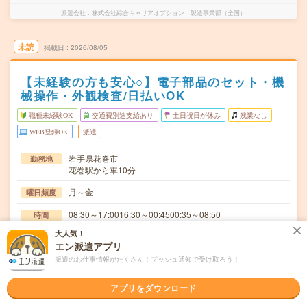
派遣会社
株式会社綜合キャリアオプション 製造事業部（全国）
未読
掲載日
2026/08/05
【未経験の方も安心○】電子部品のセット・機
械操作・外観検査/日払いOK
職種未経験OK
交通費別途支給あり
土日祝日が休み
残業なし
WEB登録OK
派遣
岩手県花巻市
勤務地
花巻駅から車10分
月～金
曜日頻度
08:30～17:0016:30～00:4500:35～08:50
時間
大人気！
長期でお仕事できる方、大歓迎！
期間
エン派遣アプリ
時給1260円
派遣のお仕事情報がたくさん！プッシュ通知で受け取ろう！
時給
交通費
アプリをダウンロード
交通費規定内支給