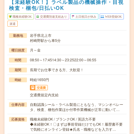
【未経験OK！】ラベル製品の機械操作・目視
検査・梱包/日払いOK
職種未経験OK
交通費別途支給あり
土日祝日が休み
WEB登録OK
派遣
岩手県北上市
勤務地
村崎野駅から車5分
月～金
曜日頻度
08:50～17:4514:30～23:2522:00～06:55
時間
長期でお仕事できる方、大歓迎！
期間
時給1650円
時給
交通費
交通費規定内支給
自動認識シール・ラベル製造にともなう、マシンオペレー
仕事内容
タ、検査、梱包作業ほか付帯作業機械が正常に動いて…
職種未経験OK / ブランクOK / 英語力不要
応募資格
◆未経験OK！〇まずは事前登録だけでもOK！履歴書不要
で気軽にオンライン登録★氏名・職種などを入力す…