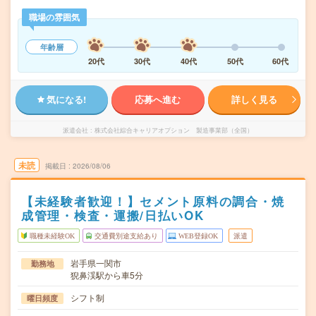
職場の雰囲気
年齢層
20代
30代
40代
50代
60代
気になる!
応募へ進む
詳しく見る
派遣会社
株式会社綜合キャリアオプション 製造事業部（全国）
未読
掲載日
2026/08/06
【未経験者歓迎！】セメント原料の調合・焼
成管理・検査・運搬/日払いOK
職種未経験OK
交通費別途支給あり
WEB登録OK
派遣
岩手県一関市
勤務地
猊鼻渓駅から車5分
シフト制
曜日頻度