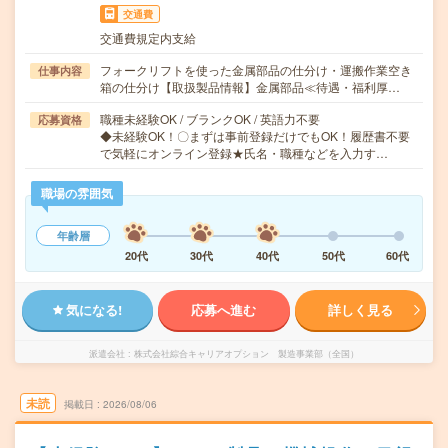
交通費
交通費規定内支給
フォークリフトを使った金属部品の仕分け・運搬作業空き
仕事内容
箱の仕分け【取扱製品情報】金属部品≪待遇・福利厚…
職種未経験OK / ブランクOK / 英語力不要
応募資格
◆未経験OK！〇まずは事前登録だけでもOK！履歴書不要
で気軽にオンライン登録★氏名・職種などを入力す…
職場の雰囲気
年齢層
20代
30代
40代
50代
60代
気になる!
応募へ進む
詳しく見る
派遣会社
株式会社綜合キャリアオプション 製造事業部（全国）
未読
掲載日
2026/08/06