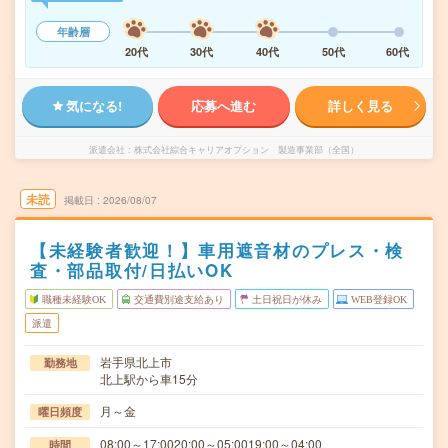
年齢層
20代
30代
40代
50代
60代
気になる!
応募へ進む
詳しく見る
派遣会社
株式会社綜合キャリアオプション 製造事業部（全国）
未読
掲載日
2026/08/07
【未経験者歓迎！】車用遮音材のプレス・検
査・部品取付/日払いOK
職種未経験OK
交通費別途支給あり
土日祝日が休み
WEB登録OK
派遣
岩手県北上市
勤務地
北上駅から車15分
月～金
曜日頻度
08:00～17:0020:00～05:0019:00～04:00
時間