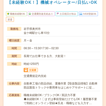
【未経験OK！】機械オペレーター/日払いOK
職種未経験OK
交通費別途支給あり
土日祝日が休み
WEB登録OK
派遣
岩手県奥州市
勤務地
金ケ崎駅から車10分
月～金
曜日頻度
06:30～15:3017:30～02:30
時間
長期でお仕事できる方、大歓迎！
期間
時給1250円
時給
交通費
交通費規定内支給
自動車工場の部品供給、運搬作業【取扱製品情報】自動車
仕事内容
部品製造トラックや乗用車をはじめケアサポートに従…
職種未経験OK / ブランクOK / 英語力不要
応募資格
◆未経験OK！〇まずは事前登録だけでもOK！履歴書不要
で気軽にオンライン登録★氏名・職種などを入力す…