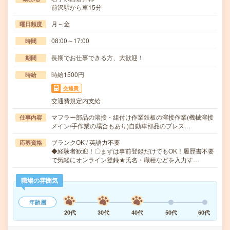
前沢駅から車15分
月～金
曜日頻度
08:00～17:00
時間
長期でお仕事できる方、大歓迎！
期間
時給1500円
時給
交通費
交通費規定内支給
マフラー部品の溶接・組付け作業鉄板の溶接作業(機械溶接
仕事内容
メイン/手作業の場合もあり)自動車部品のプレス…
ブランクOK / 英語力不要
応募資格
◆経験者歓迎！〇まずは事前登録だけでもOK！履歴書不要
で気軽にオンライン登録★氏名・職種などを入力す…
職場の雰囲気
年齢層
20代
30代
40代
50代
60代