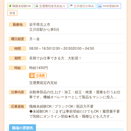
職種未経験OK
交通費別途支給あり
土日祝日が休み
WEB登録OK
派遣
岩手県北上市
勤務地
立川目駅から車5分
月～金
曜日頻度
08:00～16:5012:00～20:5020:00～04:50
時間
長期でお仕事できる方、大歓迎！
期間
時給1450円
時給
交通費
交通費規定内支給
自動車部品の仕上げ・加工・組立・検査・運搬を行うお仕
仕事内容
事です。機械オペレーターとして製品をマシンに投入…
職種未経験OK / ブランクOK / 英語力不要
応募資格
◆未経験OK！〇まずは事前登録だけでもOK！履歴書不要
で気軽にオンライン登録★氏名・職種などを入力す…
職場の雰囲気