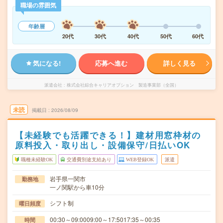
職場の雰囲気
年齢層
20代
30代
40代
50代
60代
気になる!
応募へ進む
詳しく見る
派遣会社
株式会社綜合キャリアオプション 製造事業部（全国）
未読
掲載日
2026/08/09
【未経験でも活躍できる！】建材用窓枠材の
原料投入・取り出し・設備保守/日払いOK
職種未経験OK
交通費別途支給あり
WEB登録OK
派遣
岩手県一関市
勤務地
一ノ関駅から車10分
シフト制
曜日頻度
00:30～09:0009:00～17:5017:35～00:35
時間