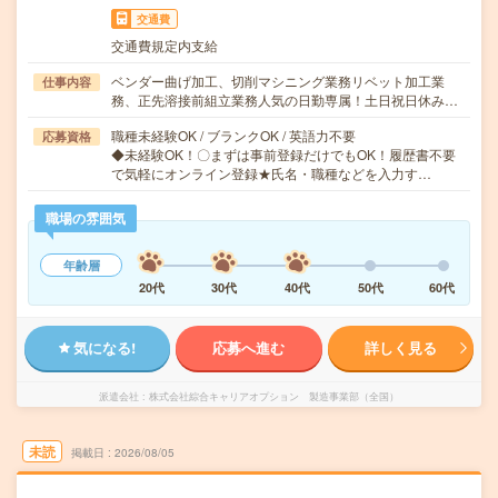
交通費
交通費規定内支給
ベンダー曲げ加工、切削マシニング業務リベット加工業
仕事内容
務、正先溶接前組立業務人気の日勤専属！土日祝日休み…
職種未経験OK / ブランクOK / 英語力不要
応募資格
◆未経験OK！〇まずは事前登録だけでもOK！履歴書不要
で気軽にオンライン登録★氏名・職種などを入力す…
職場の雰囲気
年齢層
20代
30代
40代
50代
60代
気になる!
応募へ進む
詳しく見る
派遣会社
株式会社綜合キャリアオプション 製造事業部（全国）
未読
掲載日
2026/08/05