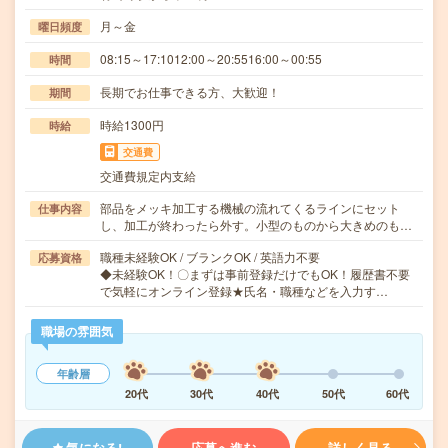
月～金
曜日頻度
08:15～17:1012:00～20:5516:00～00:55
時間
長期でお仕事できる方、大歓迎！
期間
時給1300円
時給
交通費
交通費規定内支給
部品をメッキ加工する機械の流れてくるラインにセット
仕事内容
し、加工が終わったら外す。小型のものから大きめのも…
職種未経験OK / ブランクOK / 英語力不要
応募資格
◆未経験OK！〇まずは事前登録だけでもOK！履歴書不要
で気軽にオンライン登録★氏名・職種などを入力す…
職場の雰囲気
年齢層
20代
30代
40代
50代
60代
気になる!
応募へ進む
詳しく見る