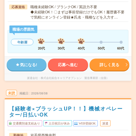
職種未経験OK / ブランクOK / 英語力不要
応募資格
◆未経験OK！〇まずは事前登録だけでもOK！履歴書不要
で気軽にオンライン登録★氏名・職種などを入力す…
職場の雰囲気
年齢層
20代
30代
40代
50代
60代
気になる!
応募へ進む
詳しく見る
派遣会社
株式会社綜合キャリアオプション 製造事業部（全国）
未読
掲載日
2026/08/08
【経験者×ブラッシュUP！！】機械オペレー
ター/日払いOK
交通費別途支給あり
土日祝日が休み
WEB登録OK
派遣
岩手県西磐井郡
勤務地