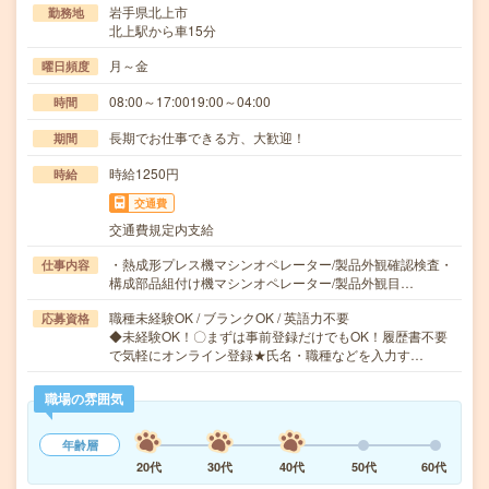
岩手県北上市
勤務地
北上駅から車15分
月～金
曜日頻度
08:00～17:0019:00～04:00
時間
長期でお仕事できる方、大歓迎！
期間
時給1250円
時給
交通費
交通費規定内支給
・熱成形プレス機マシンオペレーター/製品外観確認検査・
仕事内容
構成部品組付け機マシンオペレーター/製品外観目…
職種未経験OK / ブランクOK / 英語力不要
応募資格
◆未経験OK！〇まずは事前登録だけでもOK！履歴書不要
で気軽にオンライン登録★氏名・職種などを入力す…
職場の雰囲気
年齢層
20代
30代
40代
50代
60代