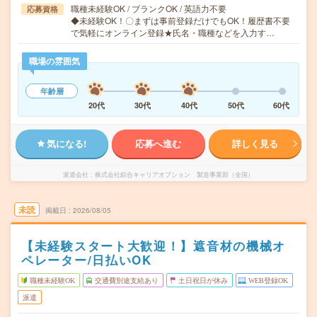
職種未経験OK / ブランクOK / 英語力不要
応募資格
◆未経験OK！〇まずは事前登録だけでもOK！履歴書不要
で気軽にオンライン登録★氏名・職種などを入力す…
職場の雰囲気
年齢層
20代
30代
40代
50代
60代
気になる!
応募へ進む
詳しく見る
派遣会社
株式会社綜合キャリアオプション 製造事業部（全国）
未読
掲載日
2026/08/05
【未経験スタート大歓迎！】遮音材の機械オ
ペレーター/日払いOK
職種未経験OK
交通費別途支給あり
土日祝日が休み
WEB登録OK
派遣