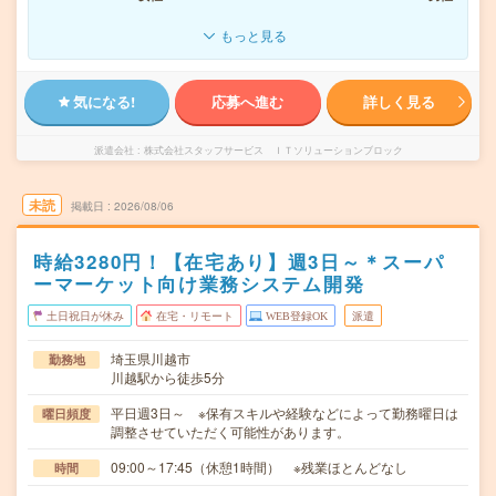
もっと見る
気になる!
応募へ進む
詳しく見る
派遣会社
株式会社スタッフサービス ＩＴソリューションブロック
未読
掲載日
2026/08/06
時給3280円！【在宅あり】週3日～＊スーパ
ーマーケット向け業務システム開発
土日祝日が休み
在宅・リモート
WEB登録OK
派遣
埼玉県川越市
勤務地
川越駅から徒歩5分
平日週3日～ ※保有スキルや経験などによって勤務曜日は
曜日頻度
調整させていただく可能性があります。
09:00～17:45（休憩1時間） ※残業ほとんどなし
時間