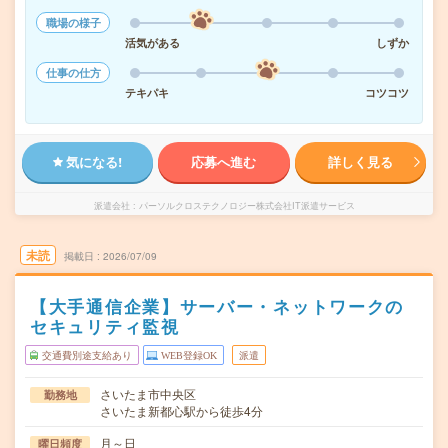
職場の様子
活気がある
しずか
仕事の仕方
テキパキ
コツコツ
気になる!
応募へ進む
詳しく見る
派遣会社
パーソルクロステクノロジー株式会社IT派遣サービス
未読
掲載日
2026/07/09
【大手通信企業】サーバー・ネットワークの
セキュリティ監視
交通費別途支給あり
WEB登録OK
派遣
さいたま市中央区
勤務地
さいたま新都心駅から徒歩4分
月～日
曜日頻度