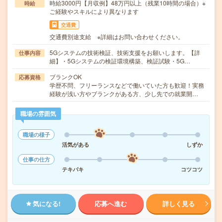
時給3000円【月収例】48万円以上（残業10時間の場合）※
時給
ご経験やスキルにより異なります
交通費
交通費別途支給 ※詳細はお問い合わせください。
5Gシステムの技術検証、技術支援をお願いします。【詳
仕事内容
細】・5Gシステムの検証環境構築、検証試験・5G…
ブランクOK
応募資格
学歴不問、フリーランスなどで働いていた方も歓迎！実務
経験が浅い方やブランクがある方、少し先での就業開…
職場の雰囲気
職場の様子
活気がある
しずか
仕事の仕方
テキパキ
コツコツ
気になる!
応募へ進む
詳しく見る