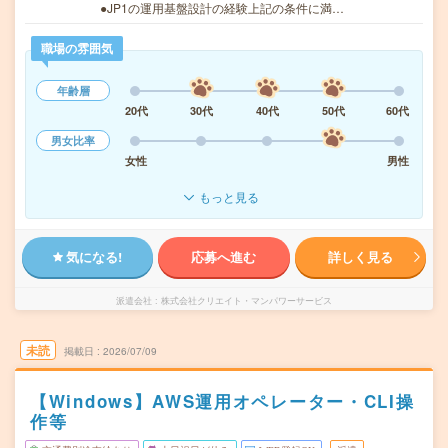
●JP1の運用基盤設計の経験上記の条件に満…
職場の雰囲気
年齢層
20代
30代
40代
50代
60代
男女比率
女性
男性
もっと見る
気になる!
応募へ進む
詳しく見る
派遣会社
株式会社クリエイト・マンパワーサービス
未読
掲載日
2026/07/09
【Windows】AWS運用オペレーター・CLI操
作等