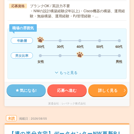
ブランクOK / 英語力不要
応募資格
・NWの設計構築経験(2年以上)・Cisco機器の構築、運用経
験・無線構築、運用経験・PJ管理経験・…
職場の雰囲気
年齢層
20代
30代
40代
50代
60代
男女比率
女性
男性
もっと見る
気になる!
応募へ進む
詳しく見る
派遣会社
レバテック株式会社
未読
掲載日
2026/08/05
【週の半分在宅】データセンターNW更新PJ