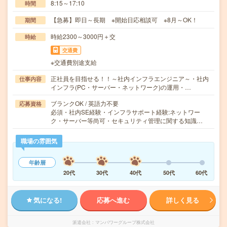
8:15～17:10
時間
【急募】即日～長期 ※開始日応相談可 ※8月～OK！
期間
時給2300～3000円＋交
時給
交通費
※交通費別途支給
正社員を目指せる！！～社内インフラエンジニア～・社内
仕事内容
インフラ(PC・サーバー・ネットワーク)の運用・…
ブランクOK / 英語力不要
応募資格
必須・社内SE経験・インフラサポート経験:ネットワー
ク・サーバー等尚可・セキュリティ管理に関する知識…
職場の雰囲気
年齢層
20代
30代
40代
50代
60代
気になる!
応募へ進む
詳しく見る
派遣会社
マンパワーグループ株式会社