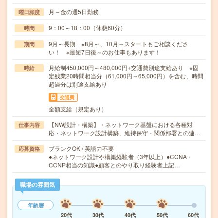
月～金の週5日勤務
曜日頻度
9：00～18：00（休憩60分）
時間
9月～長期 ※8月～、10月～スタートもご相談くださ
期間
い！ ※最短7日後～のお仕事もあります！
月給制450,000円～480,000円+交通費別途支給あり ※固
時給
定残業20時間相当分（61,000円～65,000円）を含む、時間
超過分は別途支給あり
交通費
全額支給（規定あり）
【NW設計・構築】・ネットワーク基盤における各種対
仕事内容
応・ネットワーク設計構築、維持保守・関係部署との連…
ブランクOK / 英語力不要
応募資格
●ネットワーク設計や構築経験者（3年以上）●CCNA・
CCNP相当の知識●顧客とのやり取り経験者上記…
職場の雰囲気
年齢層
20代
30代
40代
50代
60代