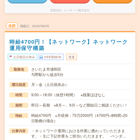
派遣会社
レバテック株式会社
未読
掲載日
2026/08/05
時給4700円！【ネットワーク】ネットワーク
運用保守構築
土日祝日が休み
WEB登録OK
派遣
さいたま市浦和区
勤務地
与野駅から徒歩5分
月～金（土日祝休み）
曜日頻度
9:00～18:00（休憩1時間） ※残業ほぼなし
時間
即日～長期 ※8月～、9月～など開始日ご相談ください！
期間
時給4700円 ※月収例：75万2000円（4700円×8時間×20
時給
日勤務の場合）
・ネットワーク運用における作業に携わっていただきま
仕事内容
す。・主に下記作業をご担当いただきます。 -ベンダ…