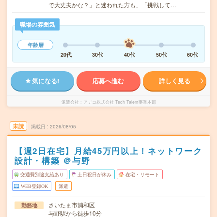
で大丈夫かな？」と迷われた方も、「挑戦して…
職場の雰囲気
年齢層
20代
30代
40代
50代
60代
気になる!
応募へ進む
詳しく見る
派遣会社
アデコ株式会社 Tech Talent事業本部
未読
掲載日
2026/08/05
【週2日在宅】月給45万円以上！ネットワーク
設計・構築 ＠与野
交通費別途支給あり
土日祝日が休み
在宅・リモート
WEB登録OK
派遣
さいたま市浦和区
勤務地
与野駅から徒歩10分