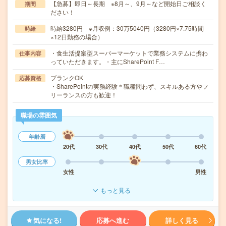
【急募】即日～長期 ※8月～、9月～など開始日ご相談く
期間
ださい！
時給3280円 ※月収例：30万5040円（3280円×7.75時間
時給
×12日勤務の場合）
・食生活提案型スーパーマーケットで業務システムに携わ
仕事内容
っていただきます。・主にSharePoint F…
ブランクOK
応募資格
・SharePointの実務経験＊職種問わず、スキルある方やフ
リーランスの方も歓迎！
職場の雰囲気
年齢層
20代
30代
40代
50代
60代
男女比率
女性
男性
もっと見る
気になる!
応募へ進む
詳しく見る