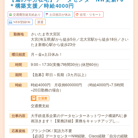
＊構築支援／時給4000円
交通費別途支給あり
土日祝日が休み
在宅・リモート
WEB登録OK
派遣
さいたま市大宮区
勤務地
大宮(埼玉県)駅から徒歩5分／北大宮駅から徒歩18分／さい
たま新都心駅から徒歩23分
月～金※土日休み！
曜日頻度
9:00～17:30(実働:7時間30分) (休憩60分)
時間
【急募】即日～長期（3カ月以上）
期間
時給4000円 月収例600000円 （時給4000円×7.5時間
時給
×20日勤務の場合）
交通費
交通費支給
大手鉄道系企業のデータセンターネットワーク構築PJに参
仕事内容
画頂きます！【業務詳細】業務をキャッチアップし…
ブランクOK / 英語力不要
応募資格
【必須】データセンターNW経験、Cisco経験「自分の経験