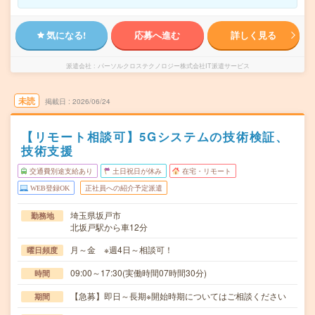
気になる!
応募へ進む
詳しく見る
派遣会社
パーソルクロステクノロジー株式会社IT派遣サービス
未読
掲載日
2026/06/24
【リモート相談可】5Gシステムの技術検証、
技術支援
交通費別途支給あり
土日祝日が休み
在宅・リモート
WEB登録OK
正社員への紹介予定派遣
埼玉県坂戸市
勤務地
北坂戸駅から車12分
月～金 ※週4日～相談可！
曜日頻度
09:00～17:30(実働時間07時間30分)
時間
【急募】即日～長期※開始時期についてはご相談ください
期間