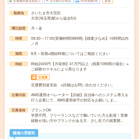
交通費別途支給あり
土日祝日が休み
WEB登録OK
派遣
さいたま市大宮区
勤務地
大宮(埼玉県)駅から徒歩5分
月～金
曜日頻度
08:30～17:30(実働時間08時間)【残業少なめ】10時間以内
時間
／月
8月～長期※開始時期についてはご相談ください
期間
時給2400円【月収例】41万円以上（残業10時間の場合）※
時給
ご経験やスキルにより異なります
交通費
交通費別途支給 ※詳細はお問い合わせください。
AWS運用オペレーター【詳細】自治体へのシステム導入を
仕事内容
行う企業にて、AWS運用保守の対応をお願いしま…
ブランクOK
応募資格
学歴不問、フリーランスなどで働いていた方も歓迎！実務
経験が浅い方やブランクがある方、少し先での就業開…
職場の雰囲気