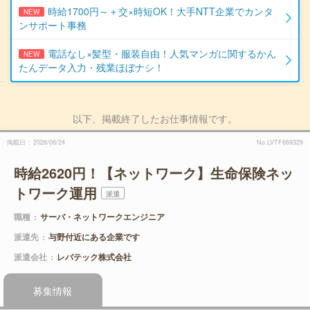
時給1700円～＋交×時短OK！大手NTT企業でカンタ
NEW
ンサポート事務
電話なし×髪型・服装自由！人気マンガに関するかん
NEW
たんデータ入力・残業ほぼナシ！
以下、掲載終了したお仕事情報です。
掲載日
2026/06/24
No.LVTF669329
時給2620円！【ネットワーク】生命保険ネッ
トワーク運用
派遣
職種
サーバ・ネットワークエンジニア
派遣先
与野付近にある企業です
派遣会社
レバテック株式会社
募集情報