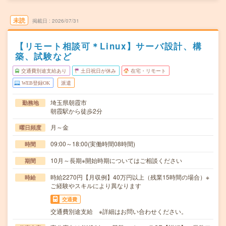
未読
掲載日
2026/07/31
【リモート相談可＊Linux】サーバ設計、構
築、試験など
交通費別途支給あり
土日祝日が休み
在宅・リモート
WEB登録OK
派遣
埼玉県朝霞市
勤務地
朝霞駅から徒歩2分
月～金
曜日頻度
09:00～18:00(実働時間08時間)
時間
10月～長期※開始時期についてはご相談ください
期間
時給2270円【月収例】40万円以上（残業15時間の場合）※
時給
ご経験やスキルにより異なります
交通費
交通費別途支給 ※詳細はお問い合わせください。