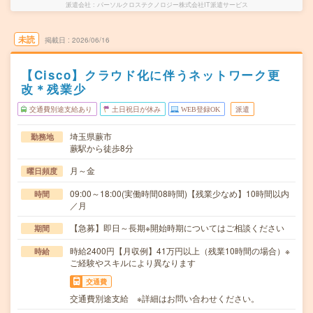
派遣会社
パーソルクロステクノロジー株式会社IT派遣サービス
未読
掲載日
2026/06/16
【Cisco】クラウド化に伴うネットワーク更
改＊残業少
交通費別途支給あり
土日祝日が休み
WEB登録OK
派遣
埼玉県蕨市
勤務地
蕨駅から徒歩8分
月～金
曜日頻度
09:00～18:00(実働時間08時間)【残業少なめ】10時間以内
時間
／月
【急募】即日～長期※開始時期についてはご相談ください
期間
時給2400円【月収例】41万円以上（残業10時間の場合）※
時給
ご経験やスキルにより異なります
交通費
交通費別途支給 ※詳細はお問い合わせください。