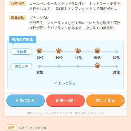
コールセンターのクラウド化に伴い、ネットワーク更改を
仕事内容
お任せします。【詳細】オンプレとクラウド間の安全…
ブランクOK
応募資格
学歴不問、フリーランスなどで働いていた方も歓迎！実務
経験が浅い方やブランクがある方、少し先での就業開…
職場の雰囲気
年齢層
20代
30代
40代
50代
60代
男女比率
女性
男性
もっと見る
気になる!
応募へ進む
詳しく見る
派遣会社
パーソルクロステクノロジー株式会社IT派遣サービス
未読
掲載日
2026/05/28