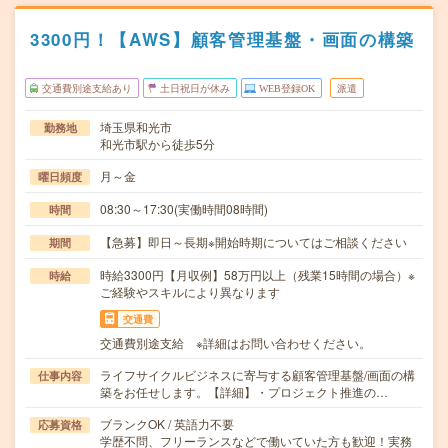
3300円！【AWS】顧客管理基盤・画面の構築
交通費別途支給あり
土日祝日が休み
WEB登録OK
派遣
埼玉県和光市
勤務地
和光市駅から徒歩5分
月～金
曜日頻度
08:30～17:30(実働時間08時間)
時間
【急募】即日～長期※開始時期についてはご相談ください
期間
時給3300円【月収例】58万円以上（残業15時間の場合）※
時給
ご経験やスキルにより異なります
交通費
交通費別途支給 ※詳細はお問い合わせください。
ライフサイクルビジネスに寄与する顧客管理基盤/画面の構
仕事内容
築をお任せします。【詳細】・プロジェクト推進の…
ブランクOK / 英語力不要
応募資格
学歴不問、フリーランスなどで働いていた方も歓迎！実務