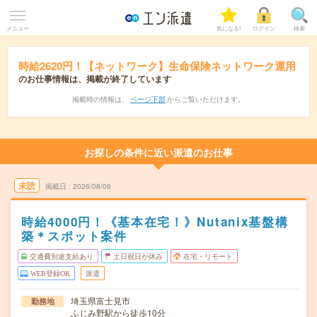
メニュー
気になる!
ログイン
検索
時給2620円！【ネットワーク】生命保険ネットワーク運用
のお仕事情報は、掲載が終了しています
掲載時の情報は、
ページ下部
からご覧いただけます。
お探しの条件に近い派遣のお仕事
未読
掲載日
2026/08/06
時給4000円！《基本在宅！》Nutanix基盤構
築＊スポット案件
交通費別途支給あり
土日祝日が休み
在宅・リモート
WEB登録OK
派遣
埼玉県富士見市
勤務地
ふじみ野駅から徒歩10分