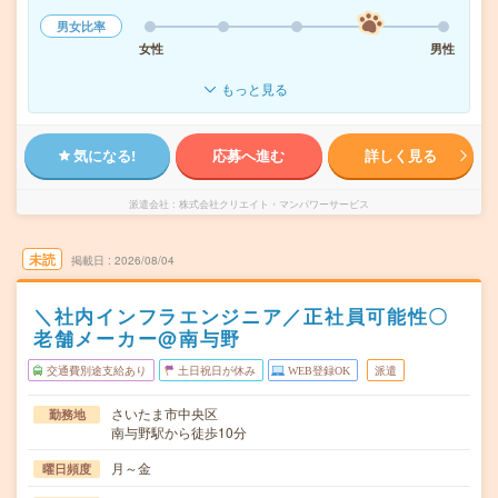
男女比率
女性
男性
もっと見る
気になる!
応募へ進む
詳しく見る
派遣会社
株式会社クリエイト・マンパワーサービス
未読
掲載日
2026/08/04
＼社内インフラエンジニア／正社員可能性〇
老舗メーカー@南与野
交通費別途支給あり
土日祝日が休み
WEB登録OK
派遣
さいたま市中央区
勤務地
南与野駅から徒歩10分
月～金
曜日頻度