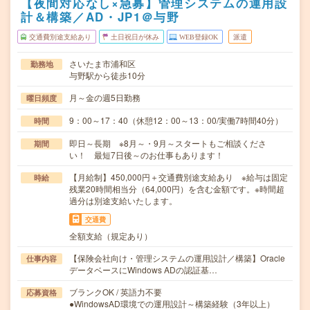
【夜間対応なし×急募】管理システムの運用設
計＆構築／AD・JP1＠与野
交通費別途支給あり
土日祝日が休み
WEB登録OK
派遣
さいたま市浦和区
勤務地
与野駅から徒歩10分
月～金の週5日勤務
曜日頻度
9：00～17：40（休憩12：00～13：00/実働7時間40分）
時間
即日～長期 ※8月～・9月～スタートもご相談くださ
期間
い！ 最短7日後～のお仕事もあります！
【月給制】450,000円＋交通費別途支給あり ※給与は固定
時給
残業20時間相当分（64,000円）を含む金額です。※時間超
過分は別途支給いたします。
交通費
全額支給（規定あり）
【保険会社向け・管理システムの運用設計／構築】Oracle
仕事内容
データベースにWindows ADの認証基…
ブランクOK / 英語力不要
応募資格
●WindowsAD環境での運用設計～構築経験（3年以上）