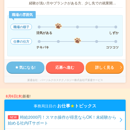
経験が浅い方やブランクがある方、少し先での就業開…
職場の雰囲気
職場の様子
活気がある
しずか
仕事の仕方
テキパキ
コツコツ
気になる!
応募へ進む
詳しく見る
派遣会社
パーソルクロステクノロジー株式会社IT派遣サービス
8月6日(木)
新着!
お仕事
★
トピックス
事務局注目の
時給2000円！スマホ操作が得意ならOK！未経験から
NEW
始める社内ITサポート