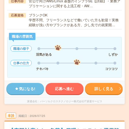
官公庁向けAWS/Linux 基盤のインフラSE【詳細】・業務ア
仕事内容
プリケーションに関する上流工程・AW…
ブランクOK
応募資格
学歴不問、フリーランスなどで働いていた方も歓迎！実務
経験が浅い方やブランクがある方、少し先での就業開…
職場の雰囲気
職場の様子
活気がある
しずか
仕事の仕方
テキパキ
コツコツ
気になる!
応募へ進む
詳しく見る
派遣会社
パーソルクロステクノロジー株式会社IT派遣サービス
未読
掲載日
2026/07/25