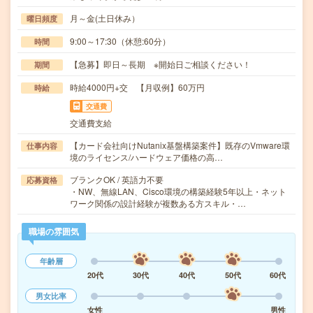
月～金(土日休み）
曜日頻度
9:00～17:30（休憩:60分）
時間
【急募】即日～長期 ※開始日ご相談ください！
期間
時給4000円+交 【月収例】60万円
時給
交通費
交通費支給
【カード会社向けNutanix基盤構築案件】既存のVmware環
仕事内容
境のライセンス/ハードウェア価格の高…
ブランクOK / 英語力不要
応募資格
・NW、無線LAN、Cisco環境の構築経験5年以上・ネット
ワーク関係の設計経験が複数ある方スキル・…
職場の雰囲気
年齢層
20代
30代
40代
50代
60代
男女比率
女性
男性