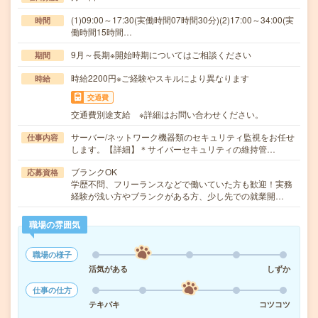
(1)09:00～17:30(実働時間07時間30分)(2)17:00～34:00(実
時間
働時間15時間…
9月～長期※開始時期についてはご相談ください
期間
時給2200円※ご経験やスキルにより異なります
時給
交通費
交通費別途支給 ※詳細はお問い合わせください。
サーバー/ネットワーク機器類のセキュリティ監視をお任せ
仕事内容
します。【詳細】＊サイバーセキュリティの維持管…
ブランクOK
応募資格
学歴不問、フリーランスなどで働いていた方も歓迎！実務
経験が浅い方やブランクがある方、少し先での就業開…
職場の雰囲気
職場の様子
活気がある
しずか
仕事の仕方
テキパキ
コツコツ