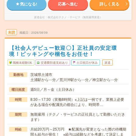
気になる!
応募へ進む
詳しく見る
派遣会社
株式会社テクノ・サービス（無期雇用派遣）
未読
掲載日
2026/08/09
【社会人デビュー歓迎〇】正社員の安定環
境！ピッキングや梱包をお任せ！
職種未経験OK
交通費別途支給あり
土日祝日が休み
派遣
茨城県土浦市
勤務地
土浦駅から---分／荒川沖駅から---分／神立駅から---分
週5日／月～金（土日休み）
曜日頻度
8:30～17:30（実働8時間）※上記は一例です。業務上必要
時間
がある場合や配属先の都合により、時間帯…
無期雇用（テクノ・サービスの正社員として勤務いただき
期間
ます）
月給20万円～25万円 ★配属先が変更となった際の待機期
時給
間も給与が発生！ ※給与は経験などを考慮して決定しま