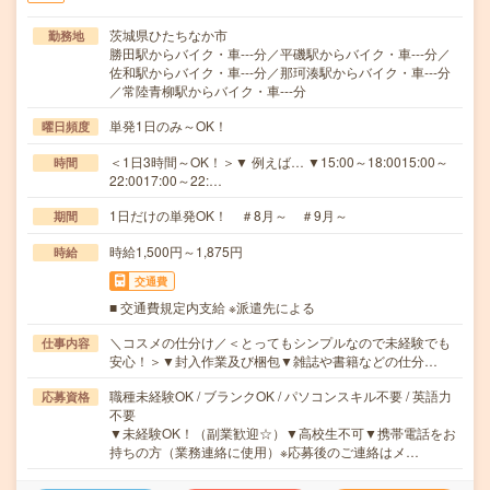
茨城県ひたちなか市
勤務地
勝田駅からバイク・車---分／平磯駅からバイク・車---分／
佐和駅からバイク・車---分／那珂湊駅からバイク・車---分
／常陸青柳駅からバイク・車---分
単発1日のみ～OK！
曜日頻度
＜1日3時間～OK！＞▼ 例えば… ▼15:00～18:0015:00～
時間
22:0017:00～22:…
1日だけの単発OK！ ＃8月～ ＃9月～
期間
時給1,500円～1,875円
時給
交通費
■ 交通費規定内支給 ※派遣先による
＼コスメの仕分け／＜とってもシンプルなので未経験でも
仕事内容
安心！＞▼封入作業及び梱包▼雑誌や書籍などの仕分…
職種未経験OK / ブランクOK / パソコンスキル不要 / 英語力
応募資格
不要
▼未経験OK！（副業歓迎☆）▼高校生不可▼携帯電話をお
持ちの方（業務連絡に使用）※応募後のご連絡はメ…