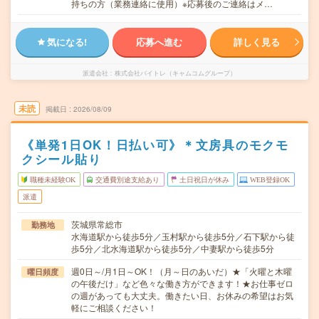
持ちの方（業務連絡に使用）※応募後のご連絡はメ…
気になる!
応募へ進む
詳しく見る
派遣会社
株式会社バイトレ（キャムコムグループ）
未読
掲載日
2026/08/09
《単発1日OK！日払い可》＊文房具のモクモ
クシール貼り
職種未経験OK
交通費別途支給あり
土日祝日が休み
WEB登録OK
派遣
茨城県常総市
勤務地
水海道駅から徒歩5分／玉村駅から徒歩5分／石下駅から徒
歩5分／北水海道駅から徒歩5分／中妻駅から徒歩5分
週0日～/月1日～OK！（月～日のあいだ）★「火曜と木曜
曜日頻度
の午後だけ」など色々な働き方ができます！★お仕事ゼロ
の週があっても大丈夫。働きたい日、お休みの希望はお気
軽にご相談ください！