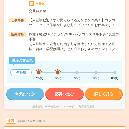
交通費
交通費支給
【未経験歓迎！すぐ覚えられるカンタン作業！】コツコ
仕事内容
ツ・モクモク作業が好きな方にピッタリのお仕事です！…
職種未経験OK / ブランクOK / パソコンスキル不要 / 英語力
応募資格
不要
＼未経験から安定した働き方を目指したい方歓迎！／経
験・資格・学歴は問いません◎▽おすすめポイントリク…
職場の雰囲気
年齢層
20代
30代
40代
50代
60代
気になる!
応募へ進む
詳しく見る
派遣会社
株式会社テクノ・サービス（無期雇用派遣）
未読
掲載日
2026/08/09