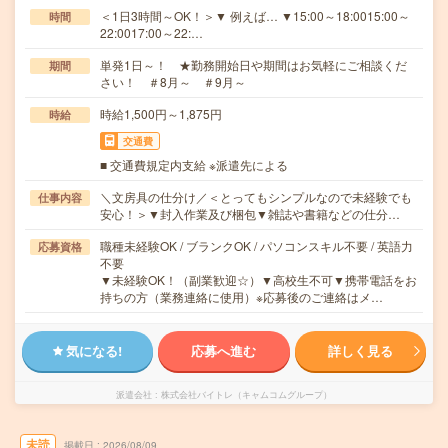
＜1日3時間～OK！＞▼ 例えば… ▼15:00～18:0015:00～
時間
22:0017:00～22:…
単発1日～！ ★勤務開始日や期間はお気軽にご相談くだ
期間
さい！ ＃8月～ ＃9月～
時給1,500円～1,875円
時給
交通費
■ 交通費規定内支給 ※派遣先による
＼文房具の仕分け／＜とってもシンプルなので未経験でも
仕事内容
安心！＞▼封入作業及び梱包▼雑誌や書籍などの仕分…
職種未経験OK / ブランクOK / パソコンスキル不要 / 英語力
応募資格
不要
▼未経験OK！（副業歓迎☆）▼高校生不可▼携帯電話をお
持ちの方（業務連絡に使用）※応募後のご連絡はメ…
気になる!
応募へ進む
詳しく見る
派遣会社
株式会社バイトレ（キャムコムグループ）
未読
掲載日
2026/08/09