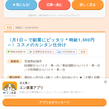
気になる!
応募へ進む
詳しく見る
派遣会社
株式会社バイトレ（キャムコムグループ）
未読
掲載日
2026/08/09
〈月1日～で副業にピッタリ＊時給1,500円
～〉コスメのカンタン仕分け
職種未経験OK
交通費別途支給あり
WEB登録OK
派遣
茨城県結城市
勤務地
結城駅からバイク・車---分／東結城駅からバイク・車---分
／小田林駅からバイク・車---分
週0日～/月1日～OK！（月～日のあいだ）★「土曜と日曜
曜日頻度
だけ」など色々な働き方ができます！★お仕事ゼロの週が
大人気！
あっても大丈夫。働きたい日、お休みの希望はお気軽にご
エン派遣アプリ
相談ください！
派遣のお仕事情報がたくさん！プッシュ通知で受け取ろう！
【1日3時間～も相談OK!】＜シフト例＞9:00～12:0012:00
時間
～17:00 17:00～22…
アプリをダウンロード