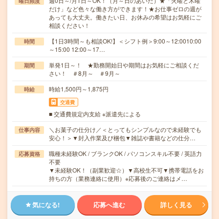
週0日～/月1日～OK！（月～日のあいだ）★「火曜と木曜
曜日頻度
だけ」など色々な働き方ができます！★お仕事ゼロの週が
あっても大丈夫。働きたい日、お休みの希望はお気軽にご
相談ください！
【1日3時間～も相談OK!】＜シフト例＞9:00～12:0010:00
時間
～15:00 12:00～17…
単発1日～！ ★勤務開始日や期間はお気軽にご相談くだ
期間
さい！ ＃8月～ ＃9月～
時給1,500円～1,875円
時給
交通費
■ 交通費規定内支給 ※派遣先による
＼お菓子の仕分け／＜とってもシンプルなので未経験でも
仕事内容
安心！＞▼封入作業及び梱包▼雑誌や書籍などの仕分…
職種未経験OK / ブランクOK / パソコンスキル不要 / 英語力
応募資格
不要
▼未経験OK！（副業歓迎☆）▼高校生不可▼携帯電話をお
持ちの方（業務連絡に使用）※応募後のご連絡はメ…
気になる!
応募へ進む
詳しく見る