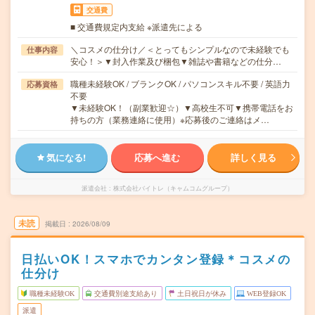
交通費
■ 交通費規定内支給 ※派遣先による
＼コスメの仕分け／＜とってもシンプルなので未経験でも
仕事内容
安心！＞▼封入作業及び梱包▼雑誌や書籍などの仕分…
職種未経験OK / ブランクOK / パソコンスキル不要 / 英語力
応募資格
不要
▼未経験OK！（副業歓迎☆）▼高校生不可▼携帯電話をお
持ちの方（業務連絡に使用）※応募後のご連絡はメ…
気になる!
応募へ進む
詳しく見る
派遣会社
株式会社バイトレ（キャムコムグループ）
未読
掲載日
2026/08/09
日払いOK！スマホでカンタン登録＊コスメの
仕分け
職種未経験OK
交通費別途支給あり
土日祝日が休み
WEB登録OK
派遣