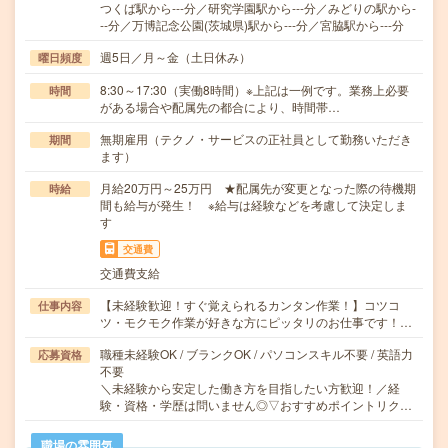
つくば駅から---分／研究学園駅から---分／みどりの駅から-
--分／万博記念公園(茨城県)駅から---分／宮脇駅から---分
週5日／月～金（土日休み）
曜日頻度
8:30～17:30（実働8時間）※上記は一例です。業務上必要
時間
がある場合や配属先の都合により、時間帯…
無期雇用（テクノ・サービスの正社員として勤務いただき
期間
ます）
月給20万円～25万円 ★配属先が変更となった際の待機期
時給
間も給与が発生！ ※給与は経験などを考慮して決定しま
す
交通費
交通費支給
【未経験歓迎！すぐ覚えられるカンタン作業！】コツコ
仕事内容
ツ・モクモク作業が好きな方にピッタリのお仕事です！…
職種未経験OK / ブランクOK / パソコンスキル不要 / 英語力
応募資格
不要
＼未経験から安定した働き方を目指したい方歓迎！／経
験・資格・学歴は問いません◎▽おすすめポイントリク…
職場の雰囲気