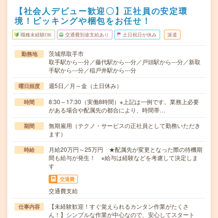
【社会人デビュー歓迎〇】正社員の安定環
境！ピッキングや梱包をお任せ！
職種未経験OK
交通費別途支給あり
土日祝日が休み
派遣
茨城県取手市
勤務地
取手駅から---分／藤代駅から---分／戸頭駅から---分／新取
手駅から---分／稲戸井駅から---分
週5日／月～金（土日休み）
曜日頻度
8:30～17:30（実働8時間）※上記は一例です。業務上必要
時間
がある場合や配属先の都合により、時間帯…
無期雇用（テクノ・サービスの正社員として勤務いただき
期間
ます）
月給20万円～25万円 ★配属先が変更となった際の待機期
時給
間も給与が発生！ ※給与は経験などを考慮して決定しま
す
交通費
交通費支給
【未経験歓迎！すぐ覚えられるカンタン作業がたくさ
仕事内容
ん！】シンプルな作業が中心なので、安心してスタート