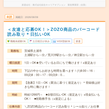
派遣会社
株式会社綜合キャリアオプション 製造事業部（全国）
未読
掲載日
2026/08/09
＜友達と応募OK！＞ZOZO商品のバーコード
読み取り＊日払いOK
職種未経験OK
土日祝日が休み
WEB登録OK
派遣
茨城県土浦市
勤務地
土浦駅から---分／荒川沖駅から---分／神立駅から---分
1日～OK★空いているお日にちで働けます！※規定あり
曜日頻度
下記の中からお好きな時間を選べます！(1)8:00～16：
時間
00(2)8：00～17：00(3)9：0…
【急募】1日～OK（業法に基づく規定あり）＊登録後は好
期間
きな時に働けます！
時給1266円～ ■全額日払いOK（規定あり）※現金払いも
時給
OK！ ■初勤務手当（※規定による）
＼ZOZO商品のバーコード読み取り＊シール貼り／お仕事
仕事内容