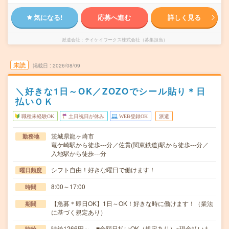
気になる!
応募へ進む
詳しく見る
派遣会社
テイケイワークス株式会社（募集担当）
未読
掲載日
2026/08/09
＼好きな1日～OK／ZOZOでシール貼り＊日
払いＯＫ
職種未経験OK
土日祝日が休み
WEB登録OK
派遣
茨城県龍ヶ崎市
勤務地
竜ケ崎駅から徒歩---分／佐貫(関東鉄道)駅から徒歩---分／
入地駅から徒歩---分
シフト自由！好きな曜日で働けます！
曜日頻度
8:00～17:00
時間
【急募＊即日OK】1日～OK！好きな時に働けます！（業法
期間
に基づく規定あり）
時給1266円～ ■全額日払いOK（規定あり）※現金払いも
時給