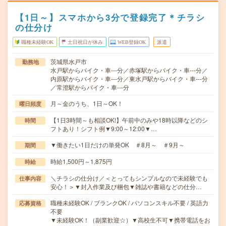
【1日～】スマホから3分で登録完了＊チラシ
の仕分け
職種未経験OK
土日祝日が休み
WEB登録OK
派遣
茨城県水戸市
勤務地
水戸駅からバイク・車---分／赤塚駅からバイク・車---分／
内原駅からバイク・車---分／東水戸駅からバイク・車---分
／常澄駅からバイク・車---分
月～金のうち、1日～OK！
曜日頻度
【1日3時間～も相談OK!】午前中のみや18時以降などのシ
時間
フトあり！シフト例▼9:00～12:00▼…
▼働きたい1日だけの単発OK ＃8月～ ＃9月～
期間
時給1,500円～1,875円
時給
＼チラシの仕分け／＜とってもシンプルなので未経験でも
仕事内容
安心！＞▼封入作業及び梱包▼雑誌や書籍などの仕分…
職種未経験OK / ブランクOK / パソコンスキル不要 / 英語力
応募資格
不要
▼未経験OK！（副業歓迎☆）▼高校生不可▼携帯電話をお