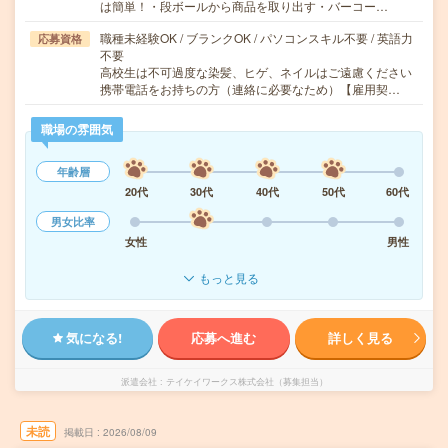
は簡単！・段ボールから商品を取り出す・バーコー…
職種未経験OK / ブランクOK / パソコンスキル不要 / 英語力
応募資格
不要
高校生は不可過度な染髪、ヒゲ、ネイルはご遠慮ください
携帯電話をお持ちの方（連絡に必要なため）【雇用契…
職場の雰囲気
年齢層
20代
30代
40代
50代
60代
男女比率
女性
男性
もっと見る
気になる!
応募へ進む
詳しく見る
派遣会社
テイケイワークス株式会社（募集担当）
未読
掲載日
2026/08/09