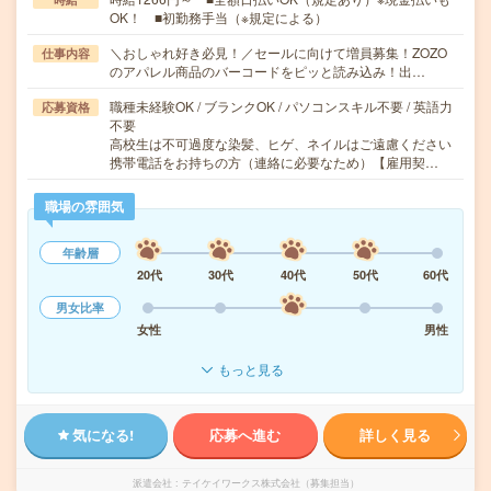
OK！ ■初勤務手当（※規定による）
＼おしゃれ好き必見！／セールに向けて増員募集！ZOZO
仕事内容
のアパレル商品のバーコードをピッと読み込み！出…
職種未経験OK / ブランクOK / パソコンスキル不要 / 英語力
応募資格
不要
高校生は不可過度な染髪、ヒゲ、ネイルはご遠慮ください
携帯電話をお持ちの方（連絡に必要なため）【雇用契…
職場の雰囲気
年齢層
20代
30代
40代
50代
60代
男女比率
女性
男性
もっと見る
気になる!
応募へ進む
詳しく見る
派遣会社
テイケイワークス株式会社（募集担当）