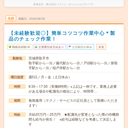
派遣会社
株式会社バイトレ（キャムコムグループ）
未読
掲載日
2026/08/09
【未経験歓迎〇】簡単コツコツ作業中心＊製
品のチェック作業！
職種未経験OK
交通費別途支給あり
土日祝日が休み
派遣
茨城県取手市
勤務地
取手駅から---分／藤代駅から---分／戸頭駅から---分／新取
手駅から---分／稲戸井駅から---分
週5日／月～金（土日休み）
曜日頻度
8:30～17:30（実働8時間）※上記は一例です。業務上必要
時間
がある場合や配属先の都合により、時間帯…
無期雇用（テクノ・サービスの正社員として勤務いただき
期間
ます）
月給20万円～25万円 ★配属先が変更となった際の待機期
時給
間も給与が発生！ ※給与は経験などを考慮して決定しま
す