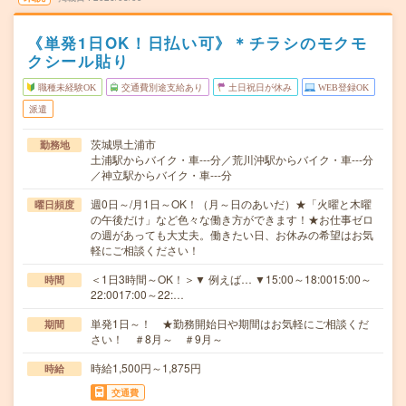
《単発1日OK！日払い可》＊チラシのモクモ
クシール貼り
職種未経験OK
交通費別途支給あり
土日祝日が休み
WEB登録OK
派遣
茨城県土浦市
勤務地
土浦駅からバイク・車---分／荒川沖駅からバイク・車---分
／神立駅からバイク・車---分
週0日～/月1日～OK！（月～日のあいだ）★「火曜と木曜
曜日頻度
の午後だけ」など色々な働き方ができます！★お仕事ゼロ
の週があっても大丈夫。働きたい日、お休みの希望はお気
軽にご相談ください！
＜1日3時間～OK！＞▼ 例えば… ▼15:00～18:0015:00～
時間
22:0017:00～22:…
単発1日～！ ★勤務開始日や期間はお気軽にご相談くだ
期間
さい！ ＃8月～ ＃9月～
時給1,500円～1,875円
時給
交通費