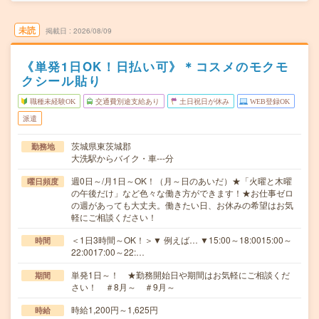
未読
掲載日
2026/08/09
《単発1日OK！日払い可》＊コスメのモクモ
クシール貼り
職種未経験OK
交通費別途支給あり
土日祝日が休み
WEB登録OK
派遣
茨城県東茨城郡
勤務地
大洗駅からバイク・車---分
週0日～/月1日～OK！（月～日のあいだ）★「火曜と木曜
曜日頻度
の午後だけ」など色々な働き方ができます！★お仕事ゼロ
の週があっても大丈夫。働きたい日、お休みの希望はお気
軽にご相談ください！
＜1日3時間～OK！＞▼ 例えば… ▼15:00～18:0015:00～
時間
22:0017:00～22:…
単発1日～！ ★勤務開始日や期間はお気軽にご相談くだ
期間
さい！ ＃8月～ ＃9月～
時給1,200円～1,625円
時給