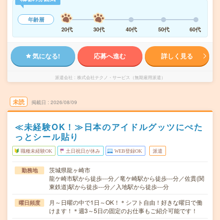
年齢層
20代
30代
40代
50代
60代
気になる!
応募へ進む
詳しく見る
派遣会社
株式会社テクノ・サービス（無期雇用派遣）
未読
掲載日
2026/08/09
≪未経験OK！≫日本のアイドルグッツにぺた
っとシール貼り
職種未経験OK
土日祝日が休み
WEB登録OK
派遣
茨城県龍ヶ崎市
勤務地
龍ケ崎市駅から徒歩---分／竜ケ崎駅から徒歩---分／佐貫(関
東鉄道)駅から徒歩---分／入地駅から徒歩---分
月～日曜の中で1日～OK！＊シフト自由！好きな曜日で働
曜日頻度
けます！＊週3～5日の固定のお仕事もご紹介可能です！