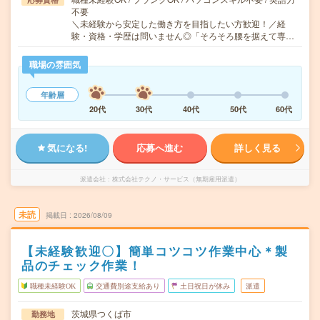
不要
＼未経験から安定した働き方を目指したい方歓迎！／経
験・資格・学歴は問いません◎「そろそろ腰を据えて専…
職場の雰囲気
年齢層
20代
30代
40代
50代
60代
気になる!
応募へ進む
詳しく見る
派遣会社
株式会社テクノ・サービス（無期雇用派遣）
未読
掲載日
2026/08/09
【未経験歓迎〇】簡単コツコツ作業中心＊製
品のチェック作業！
職種未経験OK
交通費別途支給あり
土日祝日が休み
派遣
茨城県つくば市
勤務地