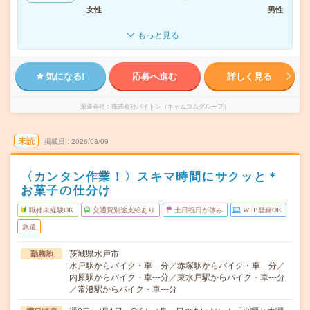
女性
男性
もっと見る
気になる!
応募へ進む
詳しく見る
派遣会社
株式会社バイトレ（キャムコムグループ）
未読
掲載日
2026/08/09
〈カンタン作業！〉スキマ時間にサクッと＊
お菓子の仕分け
職種未経験OK
交通費別途支給あり
土日祝日が休み
WEB登録OK
派遣
茨城県水戸市
勤務地
水戸駅からバイク・車---分／赤塚駅からバイク・車---分／
内原駅からバイク・車---分／東水戸駅からバイク・車---分
／常澄駅からバイク・車---分