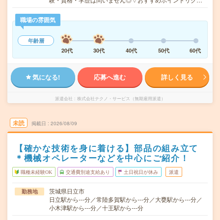
職場の雰囲気
年齢層
20代
30代
40代
50代
60代
気になる!
応募へ進む
詳しく見る
派遣会社
株式会社テクノ・サービス（無期雇用派遣）
未読
掲載日
2026/08/09
【確かな技術を身に着ける】部品の組み立て
＊機械オペレーターなどを中心にご紹介！
職種未経験OK
交通費別途支給あり
土日祝日が休み
派遣
茨城県日立市
勤務地
日立駅から---分／常陸多賀駅から---分／大甕駅から---分／
小木津駅から---分／十王駅から---分