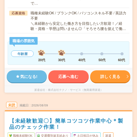
で…
職種未経験OK / ブランクOK / パソコンスキル不要 / 英語力
応募資格
不要
＼未経験から安定した働き方を目指したい方歓迎！／経
験・資格・学歴は問いません◎「そろそろ腰を据えて働…
職場の雰囲気
年齢層
20代
30代
40代
50代
60代
気になる!
応募へ進む
詳しく見る
派遣会社
株式会社テクノ・サービス（無期雇用派遣）
未読
掲載日
2026/08/09
【未経験歓迎〇】簡単コツコツ作業中心＊製
品のチェック作業！
職種未経験OK
交通費別途支給あり
土日祝日が休み
派遣