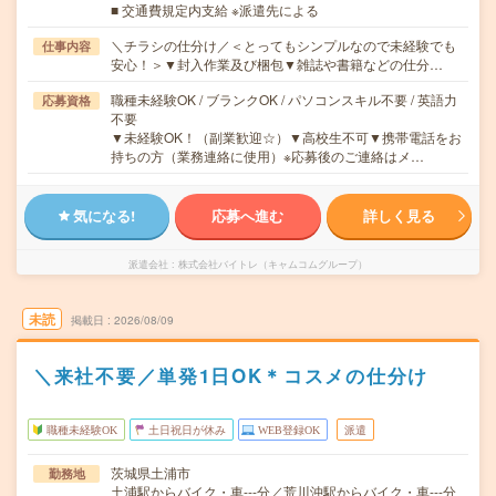
■ 交通費規定内支給 ※派遣先による
＼チラシの仕分け／＜とってもシンプルなので未経験でも
仕事内容
安心！＞▼封入作業及び梱包▼雑誌や書籍などの仕分…
職種未経験OK / ブランクOK / パソコンスキル不要 / 英語力
応募資格
不要
▼未経験OK！（副業歓迎☆）▼高校生不可▼携帯電話をお
持ちの方（業務連絡に使用）※応募後のご連絡はメ…
気になる!
応募へ進む
詳しく見る
派遣会社
株式会社バイトレ（キャムコムグループ）
未読
掲載日
2026/08/09
＼来社不要／単発1日OK＊コスメの仕分け
職種未経験OK
土日祝日が休み
WEB登録OK
派遣
茨城県土浦市
勤務地
土浦駅からバイク・車---分／荒川沖駅からバイク・車---分