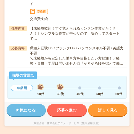
す
交通費
交通費支給
【未経験歓迎！すぐ覚えられるカンタン作業がたくさ
仕事内容
ん！】シンプルな作業が中心なので、安心してスタート
で…
職種未経験OK / ブランクOK / パソコンスキル不要 / 英語力
応募資格
不要
＼未経験から安定した働き方を目指したい方歓迎！／経
験・資格・学歴は問いません◎「そろそろ腰を据えて働…
職場の雰囲気
年齢層
20代
30代
40代
50代
60代
気になる!
応募へ進む
詳しく見る
派遣会社
株式会社テクノ・サービス（無期雇用派遣）