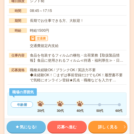
シフト制
曜日頻度
08:45～17:15
時間
長期でお仕事できる方、大歓迎！
期間
時給1500円
時給
交通費
交通費規定内支給
食品を包装するフィルムの梱包・出荷業務【取扱製品情
仕事内容
報】食品に使用されるフィルム≪待遇・福利厚生≫・日…
職種未経験OK / ブランクOK / 英語力不要
応募資格
◆未経験OK！〇まずは事前登録だけでもOK！履歴書不要
で気軽にオンライン登録★氏名・職種などを入力す…
職場の雰囲気
年齢層
20代
30代
40代
50代
60代
気になる!
応募へ進む
詳しく見る