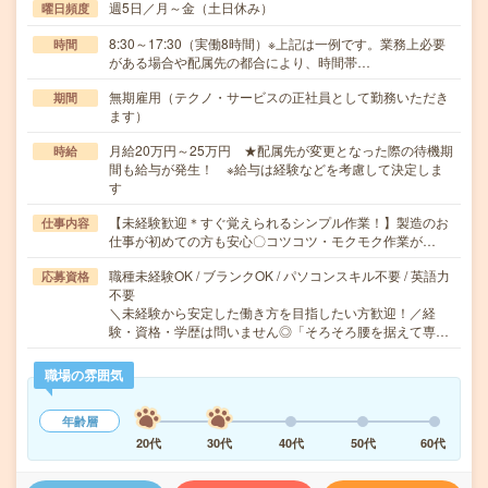
週5日／月～金（土日休み）
曜日頻度
8:30～17:30（実働8時間）※上記は一例です。業務上必要
時間
がある場合や配属先の都合により、時間帯…
無期雇用（テクノ・サービスの正社員として勤務いただき
期間
ます）
月給20万円～25万円 ★配属先が変更となった際の待機期
時給
間も給与が発生！ ※給与は経験などを考慮して決定しま
す
【未経験歓迎＊すぐ覚えられるシンプル作業！】製造のお
仕事内容
仕事が初めての方も安心〇コツコツ・モクモク作業が…
職種未経験OK / ブランクOK / パソコンスキル不要 / 英語力
応募資格
不要
＼未経験から安定した働き方を目指したい方歓迎！／経
験・資格・学歴は問いません◎「そろそろ腰を据えて専…
職場の雰囲気
年齢層
20代
30代
40代
50代
60代