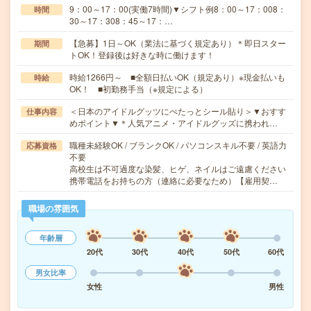
9：00～17：00(実働7時間)▼シフト例8：00～17：008：
時間
30～17：308：45～17：…
【急募】1日～OK（業法に基づく規定あり）＊即日スター
期間
トOK！登録後は好きな時に働けます！
時給1266円～ ■全額日払いOK（規定あり）※現金払いも
時給
OK！ ■初勤務手当（※規定による）
＜日本のアイドルグッツにぺたっとシール貼り＞▼おすす
仕事内容
めポイント▼＊人気アニメ・アイドルグッズに携われ…
職種未経験OK / ブランクOK / パソコンスキル不要 / 英語力
応募資格
不要
高校生は不可過度な染髪、ヒゲ、ネイルはご遠慮ください
携帯電話をお持ちの方（連絡に必要なため）【雇用契…
職場の雰囲気
年齢層
20代
30代
40代
50代
60代
男女比率
女性
男性