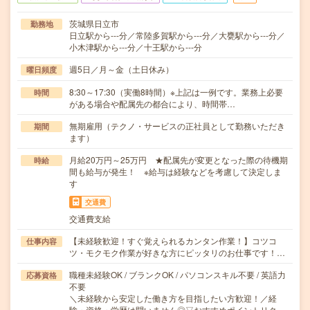
茨城県日立市
勤務地
日立駅から---分／常陸多賀駅から---分／大甕駅から---分／
小木津駅から---分／十王駅から---分
週5日／月～金（土日休み）
曜日頻度
8:30～17:30（実働8時間）※上記は一例です。業務上必要
時間
がある場合や配属先の都合により、時間帯…
無期雇用（テクノ・サービスの正社員として勤務いただき
期間
ます）
月給20万円～25万円 ★配属先が変更となった際の待機期
時給
間も給与が発生！ ※給与は経験などを考慮して決定しま
す
交通費
交通費支給
【未経験歓迎！すぐ覚えられるカンタン作業！】コツコ
仕事内容
ツ・モクモク作業が好きな方にピッタリのお仕事です！…
職種未経験OK / ブランクOK / パソコンスキル不要 / 英語力
応募資格
不要
＼未経験から安定した働き方を目指したい方歓迎！／経
験・資格・学歴は問いません◎▽おすすめポイントリク…