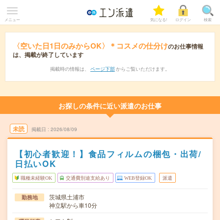
メニュー
気になる!
ログイン
検索
〈空いた日1日のみからOK〉＊コスメの仕分け
のお仕事情報
は、掲載が終了しています
掲載時の情報は、
ページ下部
からご覧いただけます。
お探しの条件に近い派遣のお仕事
未読
掲載日
2026/08/09
【初心者歓迎！】食品フィルムの梱包・出荷/
日払いOK
職種未経験OK
交通費別途支給あり
WEB登録OK
派遣
茨城県土浦市
勤務地
神立駅から車10分