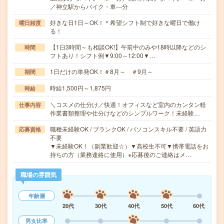
／神立駅からバイク・車---分
好きな日1日～OK！＊希望シフト制で好きな曜日で働け
曜日頻度
る！
【1日3時間～も相談OK!】午前中のみや18時以降などのシ
時間
フトあり！シフト例▼9:00～12:00▼…
1日だけの単発OK！＃8月～ ＃9月～
期間
時給1,500円～1,875円
時給
＼コスメの仕分け／快適！オフィスなど室内のカンタン軽
仕事内容
作業書類整理や仕分けなどのシンプルワーク！未経験…
職種未経験OK / ブランクOK / パソコンスキル不要 / 英語力
応募資格
不要
▼未経験OK！（副業歓迎☆）▼高校生不可▼携帯電話をお
持ちの方（業務連絡に使用）※応募後のご連絡はメ…
職場の雰囲気
年齢層
20代
30代
40代
50代
60代
男女比率