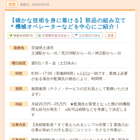
未読
掲載日
2026/08/09
【確かな技術を身に着ける】部品の組み立て
＊機械オペレーターなどを中心にご紹介！
職種未経験OK
交通費別途支給あり
土日祝日が休み
派遣
茨城県土浦市
勤務地
土浦駅から---分／荒川沖駅から---分／神立駅から---分
週5日／月～金（土日休み）
曜日頻度
8:30～17:30（実働8時間）※上記は一例です。業務上必要
時間
がある場合や配属先の都合により、時間帯…
無期雇用（テクノ・サービスの正社員として勤務いただき
期間
ます）
月給20万円～25万円 ★配属先が変更となった際の待機期
時給
間も給与が発生！ ※給与は経験などを考慮して決定しま
す
【未経験歓迎＊すぐ覚えられるシンプル作業！】製造のお
仕事内容
仕事が初めての方も安心〇コツコツ・モクモク作業が…
職種未経験OK / ブランクOK / パソコンスキル不要 / 英語力
応募資格