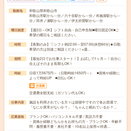
和歌山県和歌山市
勤務地
和歌山市駅から---分／六十谷駅から---分／布施屋駅から---
分／田井ノ瀬駅から---分／伊太祈曽駅から---分
【週2日～OK】シフト自由・自己申告制■曜日固定OK■ご
曜日頻度
希望の曜日をご相談ください。
【夜勤のみ】▽シフト例22:00～翌07:00(休憩60分)★日勤
時間
希望の方は別途ご相談ください！※週…
【最短2日でお仕事スタート！】お試しで1ヶ月～！自分に
期間
合えばそのまま長期もOK！
日収1万5675円～（日勤時給1650円～） ■資格や経験に
時給
よって時給UP ■日払いOK！
交通費
交通費全額支給（ガソリン代もOK）
施設を利用されている方々は就寝中ですので各お部屋で、
仕事内容
「なにか異常がないか？」「ちゃんと眠れているか？…
ブランクOK / パソコンスキル不要 / 英語力不要
応募資格
・資格か経験どちらかをお持ちの方・ブランクOK・年齢不
問・履歴書不要・来社不要・10名以上採用≪待遇…