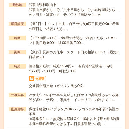
和歌山県和歌山市
勤務地
和歌山市駅から---分／六十谷駅から---分／布施屋駅から---
分／田井ノ瀬駅から---分／伊太祈曽駅から---分
【週2日～】シフト自由・自己申告制■曜日固定OK■ご希望
曜日頻度
の曜日をご相談ください。
【1日5時間～OK】ご希望の時間をご相談ください！▼シ
時間
フト例日勤 9:00～18:00早番 7:00…
【急募】長期のお仕事 スタート日の相談もOK！（最短2
期間
日後から）
無資格未経験：時給1450円～ 有資格or経験者：時給
時給
1650円～1800円 ■日払いOK
交通費
交通費全額支給（ガソリン代もOK）
≪サ高住でのお仕事≫完成したばかりの高級感あふれる施
仕事内容
設が多い「サ高住」家具や、インテリア、内装までこ…
職種未経験OK / ブランクOK / パソコンスキル不要 / 英語力
応募資格
不要
≪募集条件≫・無資格未経験OK・10名以上採用※週16時間
未満の勤務希望の方は以下の日雇派遣禁止の例…