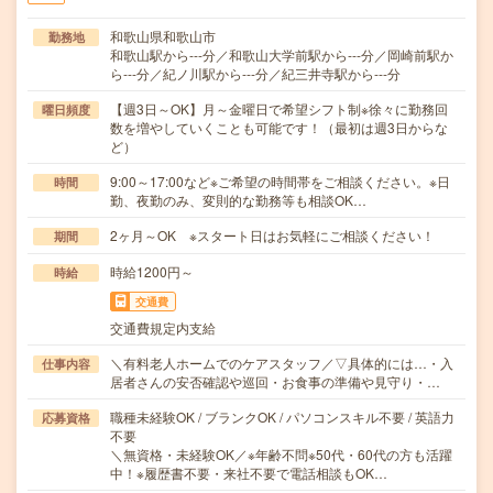
和歌山県和歌山市
勤務地
和歌山駅から---分／和歌山大学前駅から---分／岡崎前駅か
ら---分／紀ノ川駅から---分／紀三井寺駅から---分
【週3日～OK】月～金曜日で希望シフト制※徐々に勤務回
曜日頻度
数を増やしていくことも可能です！（最初は週3日からな
ど）
9:00～17:00など※ご希望の時間帯をご相談ください。※日
時間
勤、夜勤のみ、変則的な勤務等も相談OK…
2ヶ月～OK ※スタート日はお気軽にご相談ください！
期間
時給1200円～
時給
交通費
交通費規定内支給
＼有料老人ホームでのケアスタッフ／▽具体的には…・入
仕事内容
居者さんの安否確認や巡回・お食事の準備や見守り・…
職種未経験OK / ブランクOK / パソコンスキル不要 / 英語力
応募資格
不要
＼無資格・未経験OK／※年齢不問※50代・60代の方も活躍
中！※履歴書不要・来社不要で電話相談もOK…