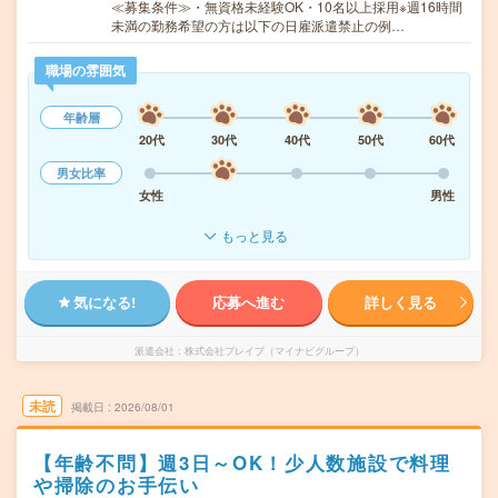
≪募集条件≫・無資格未経験OK・10名以上採用※週16時間
未満の勤務希望の方は以下の日雇派遣禁止の例…
職場の雰囲気
年齢層
20代
30代
40代
50代
60代
男女比率
女性
男性
もっと見る
気になる!
応募へ進む
詳しく見る
派遣会社
株式会社ブレイブ（マイナビグループ）
未読
掲載日
2026/08/01
【年齢不問】週3日～OK！少人数施設で料理
や掃除のお手伝い