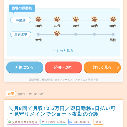
職場の雰囲気
年齢層
20代
30代
40代
50代
60代
男女比率
女性
男性
もっと見る
気になる!
応募へ進む
詳しく見る
派遣会社
株式会社スタッフサービス メディカル事業本部
未読
掲載日
2026/07/26
＼月8回で月収12.5万円／即日勤務×日払い可
＊見守りメインでショート夜勤の介護
交通費別途支給あり
土日祝日が休み
WEB登録OK
派遣