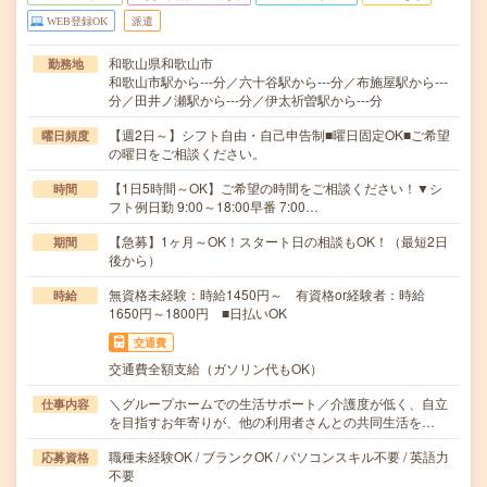
WEB登録OK
派遣
和歌山県和歌山市
勤務地
和歌山市駅から---分／六十谷駅から---分／布施屋駅から---
分／田井ノ瀬駅から---分／伊太祈曽駅から---分
【週2日～】シフト自由・自己申告制■曜日固定OK■ご希望
曜日頻度
の曜日をご相談ください。
【1日5時間～OK】ご希望の時間をご相談ください！▼シ
時間
フト例日勤 9:00～18:00早番 7:00…
【急募】1ヶ月～OK！スタート日の相談もOK！（最短2日
期間
後から）
無資格未経験：時給1450円～ 有資格or経験者：時給
時給
1650円～1800円 ■日払いOK
交通費
交通費全額支給（ガソリン代もOK）
＼グループホームでの生活サポート／介護度が低く、自立
仕事内容
を目指すお年寄りが、他の利用者さんとの共同生活を…
職種未経験OK / ブランクOK / パソコンスキル不要 / 英語力
応募資格
不要