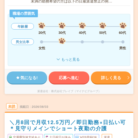
未満の勤務希望の方は以下の日雇派遣禁止の例…
職場の雰囲気
年齢層
20代
30代
40代
50代
60代
男女比率
女性
男性
もっと見る
気になる!
応募へ進む
詳しく見る
派遣会社
株式会社ブレイブ（マイナビグループ）
未読
掲載日
2026/08/03
＼月8回で月収12.5万円／即日勤務×日払い可
＊見守りメインでショート夜勤の介護
交通費別途支給あり
土日祝日が休み
WEB登録OK
派遣