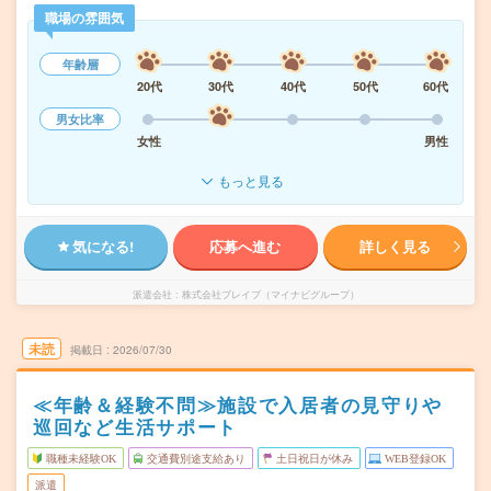
職場の雰囲気
年齢層
20代
30代
40代
50代
60代
男女比率
女性
男性
もっと見る
気になる!
応募へ進む
詳しく見る
派遣会社
株式会社ブレイブ（マイナビグループ）
未読
掲載日
2026/07/30
≪年齢＆経験不問≫施設で入居者の見守りや
巡回など生活サポート
職種未経験OK
交通費別途支給あり
土日祝日が休み
WEB登録OK
派遣