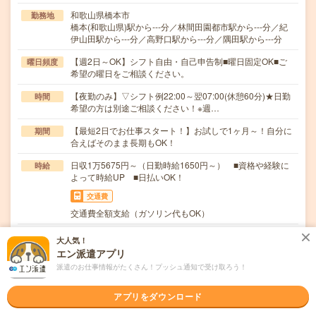
和歌山県橋本市
勤務地
橋本(和歌山県)駅から---分／林間田園都市駅から---分／紀
伊山田駅から---分／高野口駅から---分／隅田駅から---分
【週2日～OK】シフト自由・自己申告制■曜日固定OK■ご
曜日頻度
希望の曜日をご相談ください。
【夜勤のみ】▽シフト例22:00～翌07:00(休憩60分)★日勤
時間
希望の方は別途ご相談ください！※週…
【最短2日でお仕事スタート！】お試しで1ヶ月～！自分に
期間
合えばそのまま長期もOK！
日収1万5675円～（日勤時給1650円～） ■資格や経験に
時給
よって時給UP ■日払いOK！
交通費
交通費全額支給（ガソリン代もOK）
施設を利用されている方々は就寝中ですので各お部屋で、
仕事内容
大人気！
「なにか異常がないか？」「ちゃんと眠れているか？…
エン派遣アプリ
派遣のお仕事情報がたくさん！プッシュ通知で受け取ろう！
ブランクOK / パソコンスキル不要 / 英語力不要
応募資格
・資格か経験どちらかをお持ちの方・ブランクOK・年齢不
問・履歴書不要・来社不要・10名以上採用≪待遇…
アプリをダウンロード