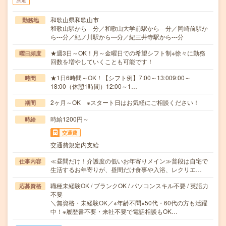
派遣
和歌山県和歌山市
勤務地
和歌山駅から---分／和歌山大学前駅から---分／岡崎前駅か
ら---分／紀ノ川駅から---分／紀三井寺駅から---分
★週3日～OK！月～金曜日での希望シフト制※徐々に勤務
曜日頻度
回数を増やしていくことも可能です！
★1日6時間～OK！【シフト例】7:00～13:009:00～
時間
18:00（休憩1時間）12:00～1…
2ヶ月～OK ※スタート日はお気軽にご相談ください！
期間
時給1200円～
時給
交通費
交通費規定内支給
≪昼間だけ！介護度の低いお年寄りメイン≫普段は自宅で
仕事内容
生活するお年寄りが、昼間だけ食事や入浴、レクリエ…
職種未経験OK / ブランクOK / パソコンスキル不要 / 英語力
応募資格
不要
＼無資格・未経験OK／※年齢不問※50代・60代の方も活躍
中！※履歴書不要・来社不要で電話相談もOK…