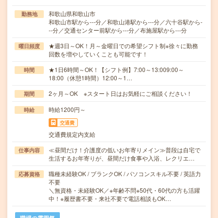
和歌山県和歌山市
勤務地
和歌山市駅から---分／和歌山港駅から---分／六十谷駅から-
--分／交通センター前駅から---分／布施屋駅から---分
★週3日～OK！月～金曜日での希望シフト制※徐々に勤務
曜日頻度
回数を増やしていくことも可能です！
★1日6時間～OK！【シフト例】7:00～13:009:00～
時間
18:00（休憩1時間）12:00～1…
2ヶ月～OK ※スタート日はお気軽にご相談ください！
期間
時給1200円～
時給
交通費
交通費規定内支給
≪昼間だけ！介護度の低いお年寄りメイン≫普段は自宅で
仕事内容
生活するお年寄りが、昼間だけ食事や入浴、レクリエ…
職種未経験OK / ブランクOK / パソコンスキル不要 / 英語力
応募資格
不要
＼無資格・未経験OK／※年齢不問※50代・60代の方も活躍
中！※履歴書不要・来社不要で電話相談もOK…