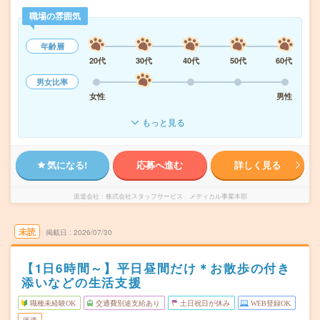
職場の雰囲気
年齢層
20代
30代
40代
50代
60代
男女比率
女性
男性
もっと見る
気になる!
応募へ進む
詳しく見る
派遣会社
株式会社スタッフサービス メディカル事業本部
未読
掲載日
2026/07/30
【1日6時間～】平日昼間だけ＊お散歩の付き
添いなどの生活支援
職種未経験OK
交通費別途支給あり
土日祝日が休み
WEB登録OK