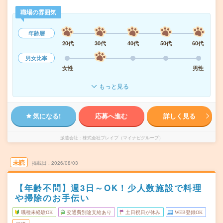
職場の雰囲気
年齢層
20代
30代
40代
50代
60代
男女比率
女性
男性
もっと見る
気になる!
応募へ進む
詳しく見る
派遣会社
株式会社ブレイブ（マイナビグループ）
未読
掲載日
2026/08/03
【年齢不問】週3日～OK！少人数施設で料理
や掃除のお手伝い
職種未経験OK
交通費別途支給あり
土日祝日が休み
WEB登録OK