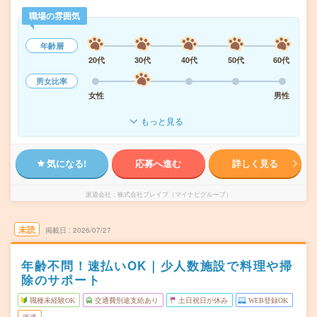
職場の雰囲気
年齢層
20代
30代
40代
50代
60代
男女比率
女性
男性
もっと見る
気になる!
応募へ進む
詳しく見る
派遣会社
株式会社ブレイブ（マイナビグループ）
未読
掲載日
2026/07/27
年齢不問！速払いOK｜少人数施設で料理や掃
除のサポート
職種未経験OK
交通費別途支給あり
土日祝日が休み
WEB登録OK