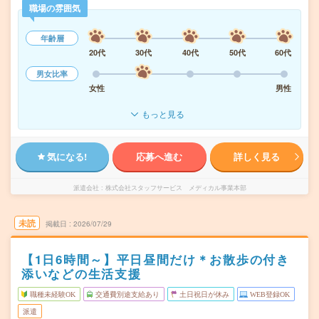
職場の雰囲気
年齢層
20代
30代
40代
50代
60代
男女比率
女性
男性
もっと見る
気になる!
応募へ進む
詳しく見る
派遣会社
株式会社スタッフサービス メディカル事業本部
未読
掲載日
2026/07/29
【1日6時間～】平日昼間だけ＊お散歩の付き
添いなどの生活支援
職種未経験OK
交通費別途支給あり
土日祝日が休み
WEB登録OK
派遣