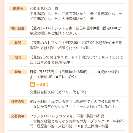
和歌山県紀の川市
勤務地
下井阪駅から---分／甘露寺前駅から---分／貴志駅から---分
／打田駅から---分／大池遊園駅から---分
【週2日～OK】シフト自由・自己申告制■曜日固定OK■ご
曜日頻度
希望の曜日をご相談ください。
【夜勤のみ】▽シフト例22:00～翌07:00(休憩60分)★日勤
時間
希望の方は別途ご相談ください！※週…
【最短2日でお仕事スタート！】お試しで1ヶ月～！自分に
期間
合えばそのまま長期もOK！
日収1万5675円～（日勤時給1650円～） ■資格や経験に
時給
よって時給UP ■日払いOK！
交通費
交通費全額支給（ガソリン代もOK）
施設を利用されている方々は就寝中ですので各お部屋で、
仕事内容
「なにか異常がないか？」「ちゃんと眠れているか？…
ブランクOK / パソコンスキル不要 / 英語力不要
応募資格
・資格か経験どちらかをお持ちの方・ブランクOK・年齢不
問・履歴書不要・来社不要・10名以上採用≪待遇…