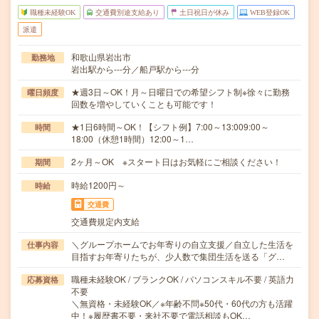
職種未経験OK
交通費別途支給あり
土日祝日が休み
WEB登録OK
派遣
和歌山県岩出市
勤務地
岩出駅から---分／船戸駅から---分
★週3日～OK！月～日曜日での希望シフト制※徐々に勤務
曜日頻度
回数を増やしていくことも可能です！
★1日6時間～OK！【シフト例】7:00～13:009:00～
時間
18:00（休憩1時間）12:00～1…
2ヶ月～OK ※スタート日はお気軽にご相談ください！
期間
時給1200円～
時給
交通費
交通費規定内支給
＼グループホームでお年寄りの自立支援／自立した生活を
仕事内容
目指すお年寄りたちが、少人数で集団生活を送る「グ…
職種未経験OK / ブランクOK / パソコンスキル不要 / 英語力
応募資格
不要
＼無資格・未経験OK／※年齢不問※50代・60代の方も活躍
中！※履歴書不要・来社不要で電話相談もOK…