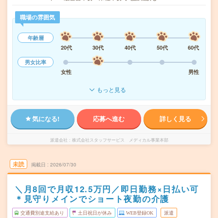
職場の雰囲気
年齢層
20代
30代
40代
50代
60代
男女比率
女性
男性
もっと見る
気になる!
応募へ進む
詳しく見る
派遣会社
株式会社スタッフサービス メディカル事業本部
未読
掲載日
2026/07/30
＼月8回で月収12.5万円／即日勤務×日払い可
＊見守りメインでショート夜勤の介護
交通費別途支給あり
土日祝日が休み
WEB登録OK
派遣