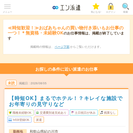
メニュー
気になる!
ログイン
検索
≪時短歓迎！≫おばあちゃんの買い物付き添いもお仕事の
一つ！＊無資格・未経験OK
のお仕事情報は、掲載が終了していま
す
掲載時の情報は、
ページ下部
からご覧いただけます。
お探しの条件に近い派遣のお仕事
未読
掲載日
2026/08/05
【時短OK】まるでホテル！？キレイな施設で
お年寄りの見守りなど
職種未経験OK
交通費別途支給あり
土日祝日が休み
残業なし
WEB登録OK
派遣
和歌山県紀の川市
勤務地