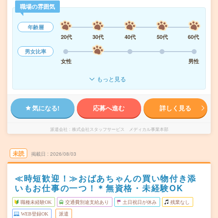
職場の雰囲気
年齢層
20代
30代
40代
50代
60代
男女比率
女性
男性
もっと見る
気になる!
応募へ進む
詳しく見る
派遣会社
株式会社スタッフサービス メディカル事業本部
未読
掲載日
2026/08/03
≪時短歓迎！≫おばあちゃんの買い物付き添
いもお仕事の一つ！＊無資格・未経験OK
職種未経験OK
交通費別途支給あり
土日祝日が休み
残業なし
WEB登録OK
派遣