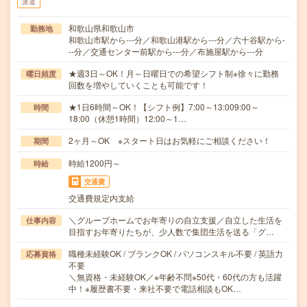
派遣
和歌山県和歌山市
勤務地
和歌山市駅から---分／和歌山港駅から---分／六十谷駅から-
--分／交通センター前駅から---分／布施屋駅から---分
★週3日～OK！月～日曜日での希望シフト制※徐々に勤務
曜日頻度
回数を増やしていくことも可能です！
★1日6時間～OK！【シフト例】7:00～13:009:00～
時間
18:00（休憩1時間）12:00～1…
2ヶ月～OK ※スタート日はお気軽にご相談ください！
期間
時給1200円～
時給
交通費
交通費規定内支給
＼グループホームでお年寄りの自立支援／自立した生活を
仕事内容
目指すお年寄りたちが、少人数で集団生活を送る「グ…
職種未経験OK / ブランクOK / パソコンスキル不要 / 英語力
応募資格
不要
＼無資格・未経験OK／※年齢不問※50代・60代の方も活躍
中！※履歴書不要・来社不要で電話相談もOK…