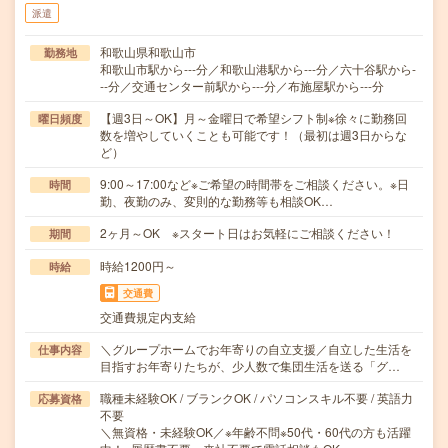
派遣
和歌山県和歌山市
勤務地
和歌山市駅から---分／和歌山港駅から---分／六十谷駅から-
--分／交通センター前駅から---分／布施屋駅から---分
【週3日～OK】月～金曜日で希望シフト制※徐々に勤務回
曜日頻度
数を増やしていくことも可能です！（最初は週3日からな
ど）
9:00～17:00など※ご希望の時間帯をご相談ください。※日
時間
勤、夜勤のみ、変則的な勤務等も相談OK…
2ヶ月～OK ※スタート日はお気軽にご相談ください！
期間
時給1200円～
時給
交通費
交通費規定内支給
＼グループホームでお年寄りの自立支援／自立した生活を
仕事内容
目指すお年寄りたちが、少人数で集団生活を送る「グ…
職種未経験OK / ブランクOK / パソコンスキル不要 / 英語力
応募資格
不要
＼無資格・未経験OK／※年齢不問※50代・60代の方も活躍