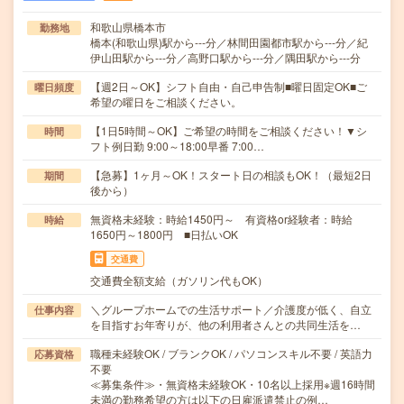
和歌山県橋本市
勤務地
橋本(和歌山県)駅から---分／林間田園都市駅から---分／紀
伊山田駅から---分／高野口駅から---分／隅田駅から---分
【週2日～OK】シフト自由・自己申告制■曜日固定OK■ご
曜日頻度
希望の曜日をご相談ください。
【1日5時間～OK】ご希望の時間をご相談ください！▼シ
時間
フト例日勤 9:00～18:00早番 7:00…
【急募】1ヶ月～OK！スタート日の相談もOK！（最短2日
期間
後から）
無資格未経験：時給1450円～ 有資格or経験者：時給
時給
1650円～1800円 ■日払いOK
交通費
交通費全額支給（ガソリン代もOK）
＼グループホームでの生活サポート／介護度が低く、自立
仕事内容
を目指すお年寄りが、他の利用者さんとの共同生活を…
職種未経験OK / ブランクOK / パソコンスキル不要 / 英語力
応募資格
不要
≪募集条件≫・無資格未経験OK・10名以上採用※週16時間
未満の勤務希望の方は以下の日雇派遣禁止の例…