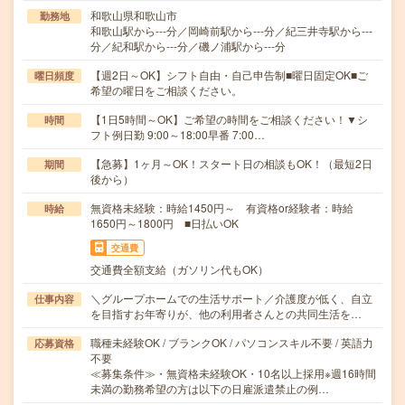
和歌山県和歌山市
勤務地
和歌山駅から---分／岡崎前駅から---分／紀三井寺駅から---
分／紀和駅から---分／磯ノ浦駅から---分
【週2日～OK】シフト自由・自己申告制■曜日固定OK■ご
曜日頻度
希望の曜日をご相談ください。
【1日5時間～OK】ご希望の時間をご相談ください！▼シ
時間
フト例日勤 9:00～18:00早番 7:00…
【急募】1ヶ月～OK！スタート日の相談もOK！（最短2日
期間
後から）
無資格未経験：時給1450円～ 有資格or経験者：時給
時給
1650円～1800円 ■日払いOK
交通費
交通費全額支給（ガソリン代もOK）
＼グループホームでの生活サポート／介護度が低く、自立
仕事内容
を目指すお年寄りが、他の利用者さんとの共同生活を…
職種未経験OK / ブランクOK / パソコンスキル不要 / 英語力
応募資格
不要
≪募集条件≫・無資格未経験OK・10名以上採用※週16時間
未満の勤務希望の方は以下の日雇派遣禁止の例…