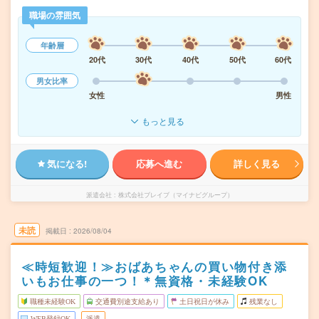
職場の雰囲気
年齢層
20代
30代
40代
50代
60代
男女比率
女性
男性
もっと見る
気になる!
応募へ進む
詳しく見る
派遣会社
株式会社ブレイブ（マイナビグループ）
未読
掲載日
2026/08/04
≪時短歓迎！≫おばあちゃんの買い物付き添
いもお仕事の一つ！＊無資格・未経験OK
職種未経験OK
交通費別途支給あり
土日祝日が休み
残業なし
WEB登録OK
派遣