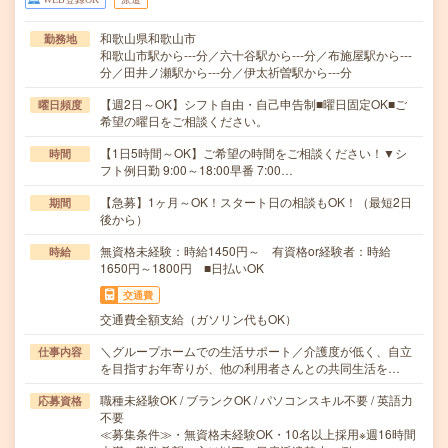
和歌山県和歌山市
勤務地
和歌山市駅から---分／六十谷駅から---分／布施屋駅から---
分／田井ノ瀬駅から---分／伊太祈曽駅から---分
【週2日～OK】シフト自由・自己申告制■曜日固定OK■ご
曜日頻度
希望の曜日をご相談ください。
【1日5時間～OK】ご希望の時間をご相談ください！▼シ
時間
フト例日勤 9:00～18:00早番 7:00…
【急募】1ヶ月～OK！スタート日の相談もOK！（最短2日
期間
後から）
無資格未経験：時給1450円～ 有資格or経験者：時給
時給
1650円～1800円 ■日払いOK
交通費
交通費全額支給（ガソリン代もOK）
＼グループホームでの生活サポート／介護度が低く、自立
仕事内容
を目指すお年寄りが、他の利用者さんとの共同生活を…
職種未経験OK / ブランクOK / パソコンスキル不要 / 英語力
応募資格
不要
≪募集条件≫・無資格未経験OK・10名以上採用※週16時間