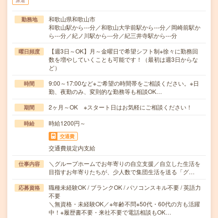
派遣
和歌山県和歌山市
勤務地
和歌山駅から---分／和歌山大学前駅から---分／岡崎前駅か
ら---分／紀ノ川駅から---分／紀三井寺駅から---分
【週3日～OK】月～金曜日で希望シフト制※徐々に勤務回
曜日頻度
数を増やしていくことも可能です！（最初は週3日からな
ど）
9:00～17:00など※ご希望の時間帯をご相談ください。※日
時間
勤、夜勤のみ、変則的な勤務等も相談OK…
2ヶ月～OK ※スタート日はお気軽にご相談ください！
期間
時給1200円～
時給
交通費
交通費規定内支給
＼グループホームでお年寄りの自立支援／自立した生活を
仕事内容
目指すお年寄りたちが、少人数で集団生活を送る「グ…
職種未経験OK / ブランクOK / パソコンスキル不要 / 英語力
応募資格
不要
＼無資格・未経験OK／※年齢不問※50代・60代の方も活躍
中！※履歴書不要・来社不要で電話相談もOK…