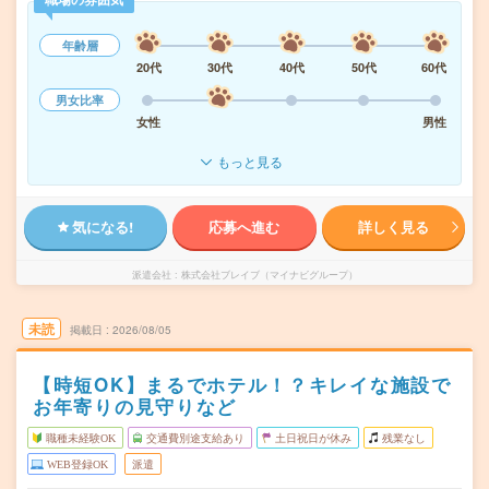
年齢層
20代
30代
40代
50代
60代
男女比率
女性
男性
もっと見る
気になる!
応募へ進む
詳しく見る
派遣会社
株式会社ブレイブ（マイナビグループ）
未読
掲載日
2026/08/05
【時短OK】まるでホテル！？キレイな施設で
お年寄りの見守りなど
職種未経験OK
交通費別途支給あり
土日祝日が休み
残業なし
WEB登録OK
派遣