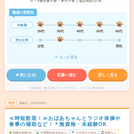
中！※履歴書不要・来社不要で電話相談もOK…
職場の雰囲気
年齢層
20代
30代
40代
50代
60代
男女比率
女性
男性
もっと見る
気になる!
応募へ進む
詳しく見る
派遣会社
株式会社スタッフサービス メディカル事業本部
未読
掲載日
2026/08/01
≪時短歓迎！≫おばあちゃんとラジオ体操や
食事の補助など！＊無資格・未経験OK
職種未経験OK
交通費別途支給あり
土日祝日が休み
残業なし