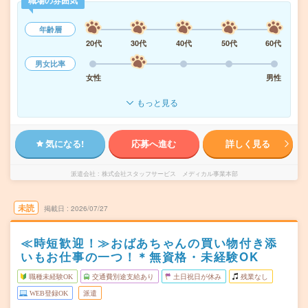
職場の雰囲気
年齢層
20代
30代
40代
50代
60代
男女比率
女性
男性
もっと見る
気になる!
応募へ進む
詳しく見る
派遣会社
株式会社スタッフサービス メディカル事業本部
未読
掲載日
2026/07/27
≪時短歓迎！≫おばあちゃんの買い物付き添
いもお仕事の一つ！＊無資格・未経験OK
職種未経験OK
交通費別途支給あり
土日祝日が休み
残業なし
WEB登録OK
派遣