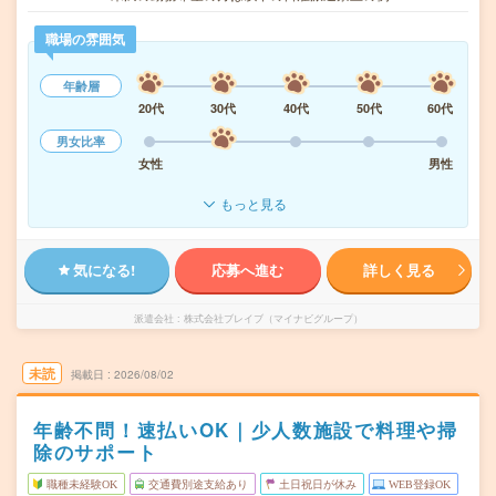
職場の雰囲気
年齢層
20代
30代
40代
50代
60代
男女比率
女性
男性
もっと見る
気になる!
応募へ進む
詳しく見る
派遣会社
株式会社ブレイブ（マイナビグループ）
未読
掲載日
2026/08/02
年齢不問！速払いOK｜少人数施設で料理や掃
除のサポート
職種未経験OK
交通費別途支給あり
土日祝日が休み
WEB登録OK