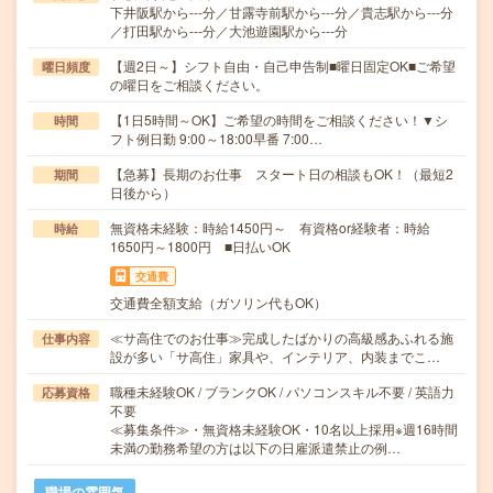
下井阪駅から---分／甘露寺前駅から---分／貴志駅から---分
／打田駅から---分／大池遊園駅から---分
【週2日～】シフト自由・自己申告制■曜日固定OK■ご希望
曜日頻度
の曜日をご相談ください。
【1日5時間～OK】ご希望の時間をご相談ください！▼シ
時間
フト例日勤 9:00～18:00早番 7:00…
【急募】長期のお仕事 スタート日の相談もOK！（最短2
期間
日後から）
無資格未経験：時給1450円～ 有資格or経験者：時給
時給
1650円～1800円 ■日払いOK
交通費
交通費全額支給（ガソリン代もOK）
≪サ高住でのお仕事≫完成したばかりの高級感あふれる施
仕事内容
設が多い「サ高住」家具や、インテリア、内装までこ…
職種未経験OK / ブランクOK / パソコンスキル不要 / 英語力
応募資格
不要
≪募集条件≫・無資格未経験OK・10名以上採用※週16時間
未満の勤務希望の方は以下の日雇派遣禁止の例…
職場の雰囲気