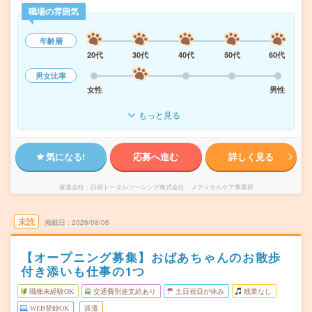
職場の雰囲気
年齢層
20代
30代
40代
50代
60代
男女比率
女性
男性
もっと見る
気になる!
応募へ進む
詳しく見る
派遣会社
日研トータルソーシング株式会社 メディカルケア事業部
未読
掲載日
2026/08/06
【オープニング募集】おばあちゃんのお散歩
付き添いも仕事の1つ
職種未経験OK
交通費別途支給あり
土日祝日が休み
残業なし
WEB登録OK
派遣