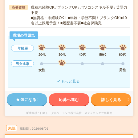
職種未経験OK / ブランクOK / パソコンスキル不要 / 英語力
応募資格
不要
■無資格・未経験OK！■年齢・学歴不問！ブランクOK!■10
名以上採用予定！■履歴書不要■社会保険完…
職場の雰囲気
年齢層
20代
30代
40代
50代
60代
男女比率
女性
男性
もっと見る
気になる!
応募へ進む
詳しく見る
派遣会社
日研トータルソーシング株式会社 メディカルケア事業部
未読
掲載日
2026/08/06