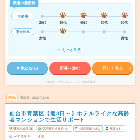
職場の雰囲気
年齢層
20代
30代
40代
50代
60代
男女比率
女性
男性
もっと見る
気になる!
応募へ進む
詳しく見る
派遣会社
ケアスタッフィング株式会社
未読
掲載日
2026/08/06
仙台市青葉区【週3日～】ホテルライクな高齢
者マンションで生活サポート
職種未経験OK
交通費別途支給あり
土日祝日が休み
残業なし
WEB登録OK
派遣