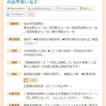
のお手伝いなど
職種未経験OK
交通費別途支給あり
土日祝日が休み
残業なし
WEB登録OK
派遣
仙台市宮城野区
勤務地
東仙台駅から---分／岩切駅から---分／陸前高砂駅から---分
／福田町駅から---分／榴ケ岡駅から---分
週4日～■曜日固定の相談OK！■希望の曜日があればご相談
曜日頻度
ください！
1日5時間からOK！■シフト例(1)8:00～13:00(2)10:00～
時間
15:00(3)12:00…
【積極採用中！】＊1年以上勤務している方が多数！ご応
期間
募から最短2～3日後の就業も相談可能です！
無資格未経験：時給1280円～ ■週払いOK ■扶養内OK
時給
交通費
交通費全額支給（ガソリン代もOK！）
／無資格未経験から始める介護施設での生活サポート！＼
仕事内容
「話し相手になって、うんうんとうなずく」「天気が…
職種未経験OK / ブランクOK / パソコンスキル不要 / 英語力
応募資格