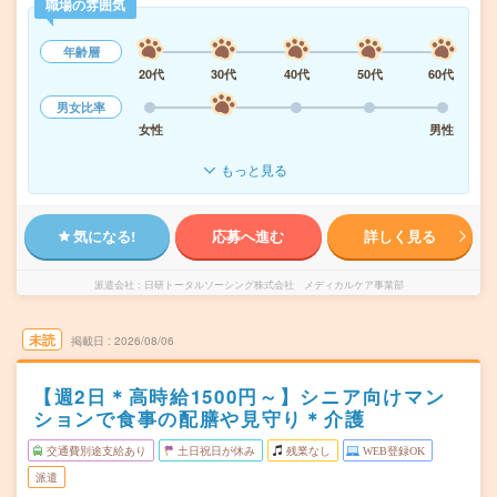
職場の雰囲気
年齢層
20代
30代
40代
50代
60代
男女比率
女性
男性
もっと見る
気になる!
応募へ進む
詳しく見る
派遣会社
日研トータルソーシング株式会社 メディカルケア事業部
未読
掲載日
2026/08/06
【週2日＊高時給1500円～】シニア向けマン
ションで食事の配膳や見守り＊介護
交通費別途支給あり
土日祝日が休み
残業なし
WEB登録OK
派遣