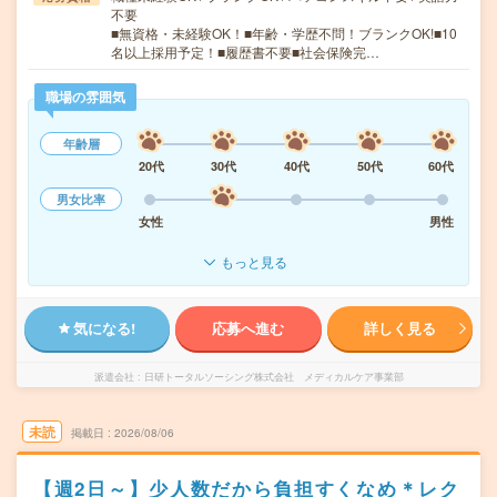
不要
■無資格・未経験OK！■年齢・学歴不問！ブランクOK!■10
名以上採用予定！■履歴書不要■社会保険完…
職場の雰囲気
年齢層
20代
30代
40代
50代
60代
男女比率
女性
男性
もっと見る
気になる!
応募へ進む
詳しく見る
派遣会社
日研トータルソーシング株式会社 メディカルケア事業部
未読
掲載日
2026/08/06
【週2日～】少人数だから負担すくなめ＊レク