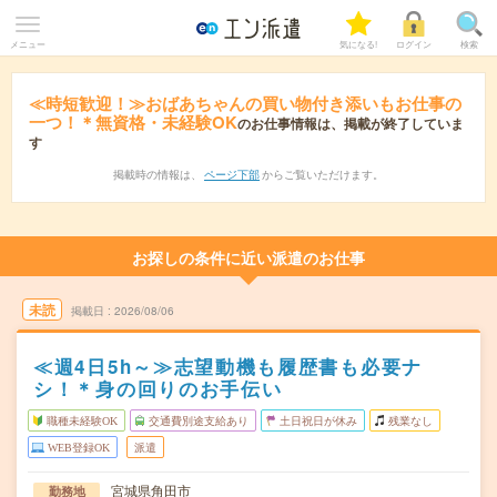
メニュー
気になる!
ログイン
検索
≪時短歓迎！≫おばあちゃんの買い物付き添いもお仕事の
一つ！＊無資格・未経験OK
のお仕事情報は、掲載が終了していま
す
掲載時の情報は、
ページ下部
からご覧いただけます。
お探しの条件に近い派遣のお仕事
未読
掲載日
2026/08/06
≪週4日5h～≫志望動機も履歴書も必要ナ
シ！＊身の回りのお手伝い
職種未経験OK
交通費別途支給あり
土日祝日が休み
残業なし
WEB登録OK
派遣
宮城県角田市
勤務地