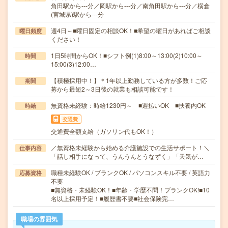
角田駅から---分／岡駅から---分／南角田駅から---分／横倉
(宮城県)駅から---分
週4日～■曜日固定の相談OK！■希望の曜日があればご相談
曜日頻度
ください！
1日5時間からOK！■シフト例(1)8:00～13:00(2)10:00～
時間
15:00(3)12:00…
【積極採用中！】＊1年以上勤務している方が多数！ご応
期間
募から最短2～3日後の就業も相談可能です！
無資格未経験：時給1230円～ ■週払いOK ■扶養内OK
時給
交通費
交通費全額支給（ガソリン代もOK！）
／無資格未経験から始める介護施設での生活サポート！＼
仕事内容
「話し相手になって、うんうんとうなずく」「天気が…
職種未経験OK / ブランクOK / パソコンスキル不要 / 英語力
応募資格
不要
■無資格・未経験OK！■年齢・学歴不問！ブランクOK!■10
名以上採用予定！■履歴書不要■社会保険完…
職場の雰囲気