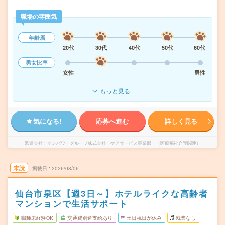
職場の雰囲気
年齢層
20代
30代
40代
50代
60代
男女比率
女性
男性
もっと見る
気になる!
応募へ進む
詳しく見る
派遣会社
マンパワーグループ株式会社 ケアサービス事業部 （医療福祉介護関連）
未読
掲載日
2026/08/06
仙台市泉区【週3日～】ホテルライクな高齢者
マンションで生活サポート
職種未経験OK
交通費別途支給あり
土日祝日が休み
残業なし