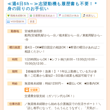
≪週4日5h～≫志望動機も履歴書も不要！＊
身の回りのお手伝い
職種未経験OK
交通費別途支給あり
土日祝日が休み
残業なし
WEB登録OK
派遣
宮城県柴田郡
勤務地
船岡(宮城県)駅から---分／槻木駅から---分／東船岡駅から--
-分
週4日～OK■曜日固定の相談OK！■希望の曜日があればご
曜日頻度
相談ください！
1日5時間からOK！■シフト例(1)8:00～13:00(2)10:00～
時間
15:00(3)12:00…
【積極採用中！急募！】＊1年以上勤務している方が多
期間
数！ご応募から最短2～3日後の就業も相談可能です！
無資格未経験：時給1230円～ ■週払いOK ■扶養内OK
時給
交通費
交通費全額支給（ガソリン代もOK！）
／無資格未経験から始める介護施設での生活サポート！＼
仕事内容
「話し相手になって、うんうんとうなずく」「天気が…