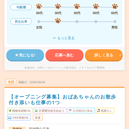
年齢層
20代
30代
40代
50代
60代
男女比率
女性
男性
もっと見る
気になる!
応募へ進む
詳しく見る
派遣会社
日研トータルソーシング株式会社 メディカルケア事業部
未読
掲載日
2026/08/06
【オープニング募集】おばあちゃんのお散歩
付き添いも仕事の1つ
職種未経験OK
交通費別途支給あり
土日祝日が休み
残業なし
WEB登録OK
派遣
宮城県白石市
勤務地