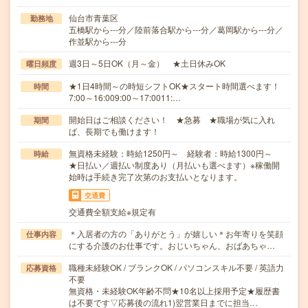
仙台市青葉区
勤務地
五橋駅から---分／陸前落合駅から---分／葛岡駅から---分／
作並駅から---分
週3日～5日OK（月～金） ★土日休みOK
曜日頻度
★1日4時間～の時短シフトOK★スタート時間選べます！
時間
7:00～16:009:00～17:0011:…
開始日はご相談ください！ ★急募 ★職場が気に入れ
期間
ば、長期でも働けます！
無資格未経験：時給1250円～ 経験者：時給1300円～
時給
★日払い／週払い制度あり（月払いも選べます）※稼働開
始時は手続き完了次第のお支払いとなります。
交通費
交通費全額支給※規定有
＊入居者の方の「ありがとう」が嬉しい＊お年寄りを笑顔
仕事内容
にする介護のお仕事です。おじいちゃん、おばあちゃ…
職種未経験OK / ブランクOK / パソコンスキル不要 / 英語力
応募資格
不要
無資格・未経験OK年齢不問★10名以上採用予定★履歴書
は不要です▽応募後の流れ1)翌営業日までに担当…