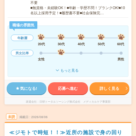
不要
■無資格・未経験OK！■年齢・学歴不問！ブランクOK!■10
名以上採用予定！■履歴書不要■社会保険完…
職場の雰囲気
年齢層
20代
30代
40代
50代
60代
男女比率
女性
男性
もっと見る
気になる!
応募へ進む
詳しく見る
派遣会社
日研トータルソーシング株式会社 メディカルケア事業部
未読
掲載日
2026/08/06
≪ジモトで時短！！≫近所の施設で身の回り