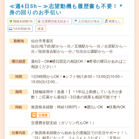
≪週4日5h～≫志望動機も履歴書も不要！＊
身の回りのお手伝い
職種未経験OK
交通費別途支給あり
土日祝日が休み
残業なし
WEB登録OK
派遣
仙台市青葉区
勤務地
仙台(地下鉄)駅から---分／五橋駅から---分／台原駅から---
分／陸前落合駅から---分／勾当台公園駅から---分
週4日～OK■曜日固定の相談OK！■希望の曜日があればご
曜日頻度
相談ください！
1日5時間からOK！■シフト例(1)8:00～13:00(2)10:00～
時間
15:00(3)12:00…
【積極採用中！急募！】＊1年以上勤務している方が多
期間
数！ご応募から最短2～3日後の就業も相談可能です！
無資格未経験：時給1280円～ ■週払いOK ■扶養内OK
時給
交通費
交通費全額支給（ガソリン代もOK！）
／無資格未経験から始める介護施設での生活サポート！＼
仕事内容
「話し相手になって、うんうんとうなずく」「天気が…