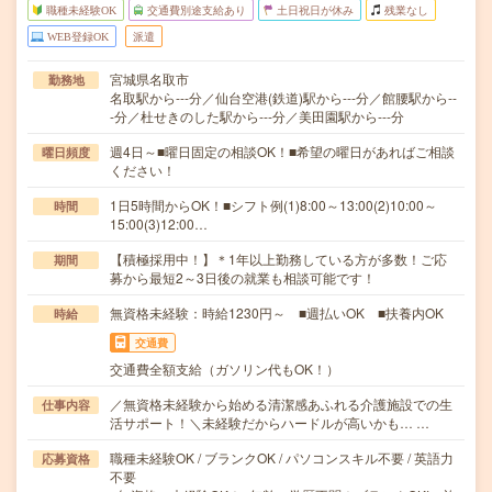
職種未経験OK
交通費別途支給あり
土日祝日が休み
残業なし
WEB登録OK
派遣
宮城県名取市
勤務地
名取駅から---分／仙台空港(鉄道)駅から---分／館腰駅から--
-分／杜せきのした駅から---分／美田園駅から---分
週4日～■曜日固定の相談OK！■希望の曜日があればご相談
曜日頻度
ください！
1日5時間からOK！■シフト例(1)8:00～13:00(2)10:00～
時間
15:00(3)12:00…
【積極採用中！】＊1年以上勤務している方が多数！ご応
期間
募から最短2～3日後の就業も相談可能です！
無資格未経験：時給1230円～ ■週払いOK ■扶養内OK
時給
交通費
交通費全額支給（ガソリン代もOK！）
／無資格未経験から始める清潔感あふれる介護施設での生
仕事内容
活サポート！＼未経験だからハードルが高いかも… …
職種未経験OK / ブランクOK / パソコンスキル不要 / 英語力
応募資格
不要