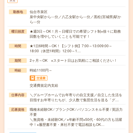
派遣
仙台市泉区
勤務地
泉中央駅から---分／八乙女駅から---分／黒松(宮城県)駅か
ら---分
★週3日～OK！月～日曜日での希望シフト制※徐々に勤務
曜日頻度
回数を増やしていくことも可能です！
★1日6時間～OK！【シフト例】7:00～13:009:00～
時間
18:00（休憩1時間）12:00～1…
2ヶ月～OK ※スタート日はお気軽にご相談ください！
期間
時給1100円～
時給
交通費
交通費規定内支給
＼グループホームでお年寄りの自立支援／自立した生活を
仕事内容
目指すお年寄りたちが、少人数で集団生活を送る「グ…
職種未経験OK / ブランクOK / パソコンスキル不要 / 英語力
応募資格
不要
＼無資格・未経験OK／※年齢不問※50代・60代の方も活躍
中！※履歴書不要・来社不要で電話相談もOK…