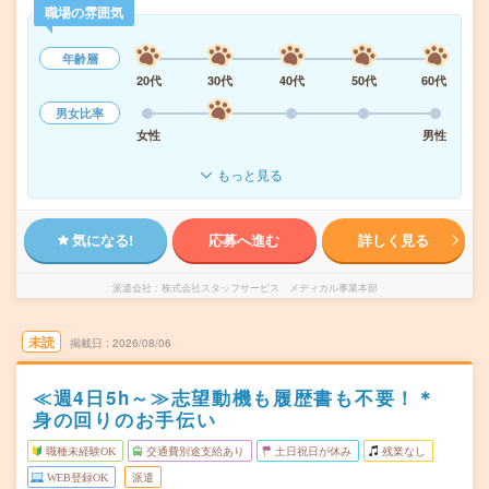
職場の雰囲気
年齢層
20代
30代
40代
50代
60代
男女比率
女性
男性
もっと見る
気になる!
応募へ進む
詳しく見る
派遣会社
株式会社スタッフサービス メディカル事業本部
未読
掲載日
2026/08/06
≪週4日5h～≫志望動機も履歴書も不要！＊
身の回りのお手伝い
職種未経験OK
交通費別途支給あり
土日祝日が休み
残業なし
WEB登録OK
派遣