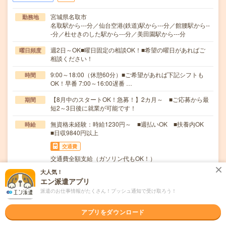
宮城県名取市
勤務地
名取駅から---分／仙台空港(鉄道)駅から---分／館腰駅から--
-分／杜せきのした駅から---分／美田園駅から---分
週2日～OK■曜日固定の相談OK！■希望の曜日があればご
曜日頻度
相談ください！
9:00～18:00（休憩60分）■ご希望があれば下記シフトも
時間
OK！早番 7:00～16:00遅番 …
【8月中のスタートOK！急募！】2カ月～ ■ご応募から最
期間
短2～3日後に就業が可能です！
無資格未経験：時給1230円～ ■週払いOK ■扶養内OK
時給
■日収9840円以上
交通費
交通費全額支給（ガソリン代もOK！）
大人気！
≪散歩に付き添ったり、お話し相手になったり≫「え？意
仕事内容
エン派遣アプリ
外に簡単！」と思うくらい、スグできる仕事からスタ…
派遣のお仕事情報がたくさん！プッシュ通知で受け取ろう！
職種未経験OK / ブランクOK / パソコンスキル不要 / 英語力
応募資格
不要
アプリをダウンロード
■資格・経験・年齢不問■学歴不問■10名以上採用予定！■履
歴書不要■面談確約■社会保険完備■社員登用…