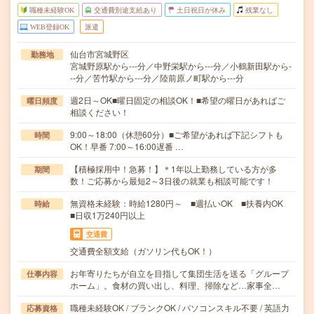
職種未経験OK
交通費別途支給あり
土日祝日が休み
残業なし
WEB登録OK
派遣
仙台市宮城野区
勤務地
宮城野原駅から---分／中野栄駅から---分／小鶴新田駅から-
--分／苦竹駅から---分／陸前原ノ町駅から---分
週2日～OK■曜日固定の相談OK！■希望の曜日があればご
曜日頻度
相談ください！
9:00～18:00（休憩60分）■ご希望があれば下記シフトも
時間
OK！早番 7:00～16:00遅番 …
【積極採用中！急募！】＊1年以上勤務している方が多
期間
数！ご応募から最短2～3日後の就業も相談可能です！
無資格未経験：時給1280円～ ■週払いOK ■扶養内OK
時給
■日収1万240円以上
交通費
交通費全額支給（ガソリン代もOK！）
お年寄りたちが自立を目指して集団生活を送る「グループ
仕事内容
ホーム」。食材の買い出し、料理、掃除など…家事全…
職種未経験OK / ブランクOK / パソコンスキル不要 / 英語力
応募資格