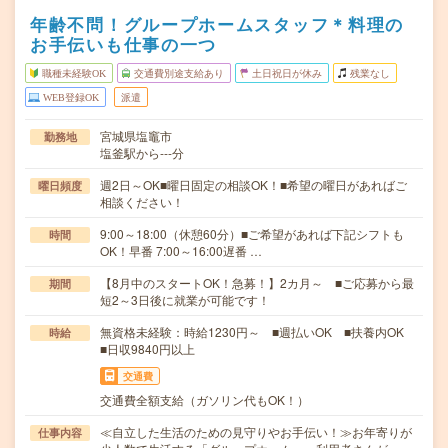
年齢不問！グループホームスタッフ＊料理の
お手伝いも仕事の一つ
職種未経験OK
交通費別途支給あり
土日祝日が休み
残業なし
WEB登録OK
派遣
宮城県塩竈市
勤務地
塩釜駅から---分
週2日～OK■曜日固定の相談OK！■希望の曜日があればご
曜日頻度
相談ください！
9:00～18:00（休憩60分）■ご希望があれば下記シフトも
時間
OK！早番 7:00～16:00遅番 …
【8月中のスタートOK！急募！】2カ月～ ■ご応募から最
期間
短2～3日後に就業が可能です！
無資格未経験：時給1230円～ ■週払いOK ■扶養内OK
時給
■日収9840円以上
交通費
交通費全額支給（ガソリン代もOK！）
≪自立した生活のための見守りやお手伝い！≫お年寄りが
仕事内容