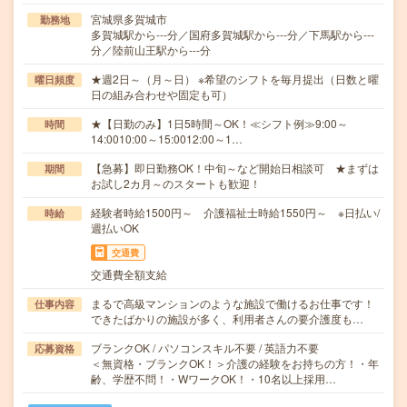
宮城県多賀城市
勤務地
多賀城駅から---分／国府多賀城駅から---分／下馬駅から---
分／陸前山王駅から---分
★週2日～（月～日） ※希望のシフトを毎月提出（日数と曜
曜日頻度
日の組み合わせや固定も可）
★【日勤のみ】1日5時間～OK！≪シフト例≫9:00～
時間
14:0010:00～15:0012:00～1…
【急募】即日勤務OK！中旬～など開始日相談可 ★まずは
期間
お試し2カ月～のスタートも歓迎！
経験者時給1500円～ 介護福祉士時給1550円～ ※日払い/
時給
週払いOK
交通費
交通費全額支給
まるで高級マンションのような施設で働けるお仕事です！
仕事内容
できたばかりの施設が多く、利用者さんの要介護度も…
ブランクOK / パソコンスキル不要 / 英語力不要
応募資格
＜無資格・ブランクOK！＞介護の経験をお持ちの方！・年
齢、学歴不問！・WワークOK！・10名以上採用…