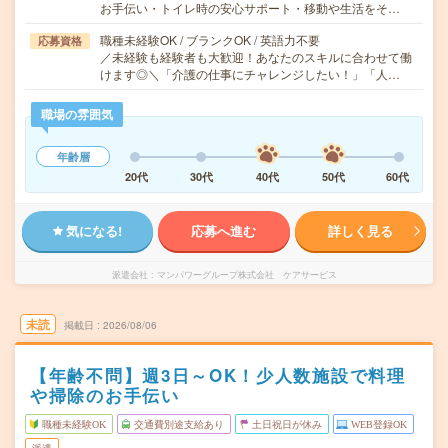
お手伝い・トイレ時の安心サポート・移動や生活をそ…
職種未経験OK / ブランクOK / 英語力不要
応募資格
／未経験も経験者も大歓迎！あなたのスキルに合わせて働
けます◎＼「介護の仕事にチャレンジしたい！」「人…
職場の雰囲気
年齢層
20代
30代
40代
50代
60代
気になる!
応募へ進む
詳しく見る
派遣会社
マンパワーグループ株式会社 ケアサービス
未読
掲載日
2026/08/06
【年齢不問】週3日～OK！少人数施設で料理
や掃除のお手伝い
職種未経験OK
交通費別途支給あり
土日祝日が休み
WEB登録OK