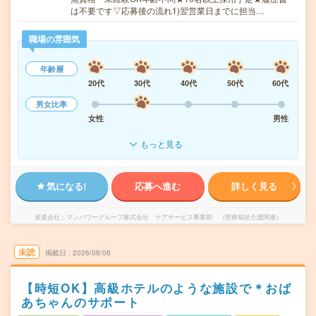
は不要です▽応募後の流れ1)翌営業日までに担当…
職場の雰囲気
年齢層
20代
30代
40代
50代
60代
男女比率
女性
男性
もっと見る
気になる!
応募へ進む
詳しく見る
派遣会社
マンパワーグループ株式会社 ケアサービス事業部 （医療福祉介護関連）
未読
掲載日
2026/08/06
【時短OK】高級ホテルのような施設で＊おば
あちゃんのサポート