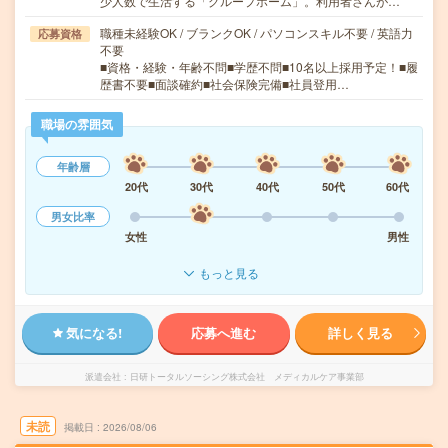
少人数で生活する「グループホーム」。利用者さんが…
職種未経験OK / ブランクOK / パソコンスキル不要 / 英語力
応募資格
不要
■資格・経験・年齢不問■学歴不問■10名以上採用予定！■履
歴書不要■面談確約■社会保険完備■社員登用…
職場の雰囲気
年齢層
20代
30代
40代
50代
60代
男女比率
女性
男性
もっと見る
気になる!
応募へ進む
詳しく見る
派遣会社
日研トータルソーシング株式会社 メディカルケア事業部
未読
掲載日
2026/08/06