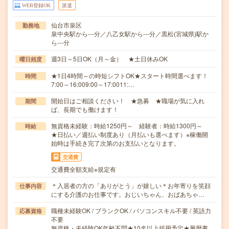
WEB登録OK
派遣
仙台市泉区
勤務地
泉中央駅から---分／八乙女駅から---分／黒松(宮城県)駅か
ら---分
週3日～5日OK（月～金） ★土日休みOK
曜日頻度
★1日4時間～の時短シフトOK★スタート時間選べます！
時間
7:00～16:009:00～17:0011:…
開始日はご相談ください！ ★急募 ★職場が気に入れ
期間
ば、長期でも働けます！
無資格未経験：時給1250円～ 経験者：時給1300円～
時給
★日払い／週払い制度あり（月払いも選べます）※稼働開
始時は手続き完了次第のお支払いとなります。
交通費
交通費全額支給※規定有
＊入居者の方の「ありがとう」が嬉しい＊お年寄りを笑顔
仕事内容
にする介護のお仕事です。おじいちゃん、おばあちゃ…
職種未経験OK / ブランクOK / パソコンスキル不要 / 英語力
応募資格
不要
無資格・未経験OK年齢不問★10名以上採用予定★履歴書