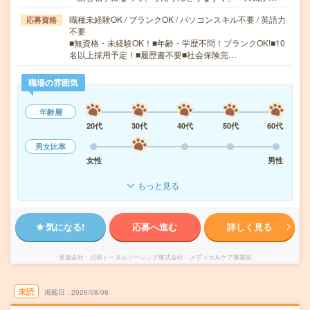
職種未経験OK / ブランクOK / パソコンスキル不要 / 英語力
応募資格
不要
■無資格・未経験OK！■年齢・学歴不問！ブランクOK!■10
名以上採用予定！■履歴書不要■社会保険完…
職場の雰囲気
年齢層
20代
30代
40代
50代
60代
男女比率
女性
男性
もっと見る
気になる!
応募へ進む
詳しく見る
派遣会社
日研トータルソーシング株式会社 メディカルケア事業部
未読
掲載日
2026/08/06