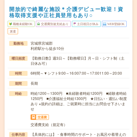
開放的で綺麗な施設＊介護デビュー歓迎！資
格取得支援や正社員登用もあり○
職種未経験OK
交通費別途支給あり
土日祝日が休み
WEB登録OK
派遣
宮城県宮城郡
勤務地
利府駅から徒歩10分
【勤務日数】週3日～【勤務曜日】月～日・シフト制（土
曜日頻度
日休み可）
6時間～▼シフト9:00～16:007:00～17:0011:00～20:00
時間
長期
期間
時給1200～1300円 ■未経験者時給1200円 ■経験者時給
時給
1250円 ■介護福祉士時給1300円 ★日払い・週払い制度
あり ※規約の詳細は、ご就業時に担当にお問合せ下さいま
せ
交通費
交通費支給（規定有）
【具体的には】・食事時間のサポート・お風呂や着替えの
仕事内容