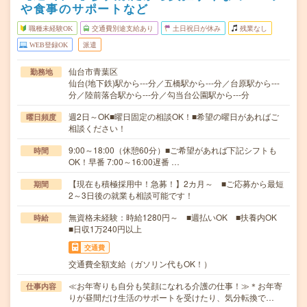
や食事のサポートなど
職種未経験OK
交通費別途支給あり
土日祝日が休み
残業なし
WEB登録OK
派遣
仙台市青葉区
勤務地
仙台(地下鉄)駅から---分／五橋駅から---分／台原駅から---
分／陸前落合駅から---分／勾当台公園駅から---分
週2日～OK■曜日固定の相談OK！■希望の曜日があればご
曜日頻度
相談ください！
9:00～18:00（休憩60分）■ご希望があれば下記シフトも
時間
OK！早番 7:00～16:00遅番 …
【現在も積極採用中！急募！】2カ月～ ■ご応募から最短
期間
2～3日後の就業も相談可能です！
無資格未経験：時給1280円～ ■週払いOK ■扶養内OK
時給
■日収1万240円以上
交通費
交通費全額支給（ガソリン代もOK！）
≪お年寄りも自分も笑顔になれる介護の仕事！≫＊お年寄
仕事内容
りが昼間だけ生活のサポートを受けたり、気分転換で…