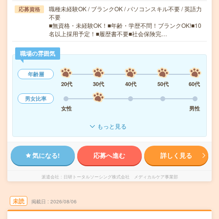
職種未経験OK / ブランクOK / パソコンスキル不要 / 英語力
応募資格
不要
■無資格・未経験OK！■年齢・学歴不問！ブランクOK!■10
名以上採用予定！■履歴書不要■社会保険完…
職場の雰囲気
年齢層
20代
30代
40代
50代
60代
男女比率
女性
男性
もっと見る
気になる!
応募へ進む
詳しく見る
派遣会社
日研トータルソーシング株式会社 メディカルケア事業部
未読
掲載日
2026/08/06