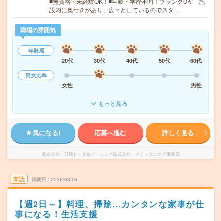
■無資格・未経験OK！■年齢・学歴不問！ブランクOK! 施
設内に奥行きがあり、広々としているのでスタ…
職場の雰囲気
年齢層
20代
30代
40代
50代
60代
男女比率
女性
男性
もっと見る
気になる!
応募へ進む
詳しく見る
派遣会社
日研トータルソーシング株式会社 メディカルケア事業部
未読
掲載日
2026/08/06
【週2日～】料理、掃除…カンタンな家事が仕
事になる！生活支援