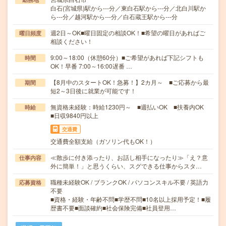
白石(宮城県)駅から---分／東白石駅から---分／北白川駅か
ら---分／越河駅から---分／白石蔵王駅から---分
週2日～OK■曜日固定の相談OK！■希望の曜日があればご
曜日頻度
相談ください！
9:00～18:00（休憩60分）■ご希望があれば下記シフトも
時間
OK！早番 7:00～16:00遅番 …
【8月中のスタートOK！急募！】2カ月～ ■ご応募から最
期間
短2～3日後に就業が可能です！
無資格未経験：時給1230円～ ■週払いOK ■扶養内OK
時給
■日収9840円以上
交通費
交通費全額支給（ガソリン代もOK！）
≪散歩に付き添ったり、お話し相手になったり≫「え？意
仕事内容
外に簡単！」と思うくらい、スグできる仕事からスタ…
職種未経験OK / ブランクOK / パソコンスキル不要 / 英語力
応募資格
不要
■資格・経験・年齢不問■学歴不問■10名以上採用予定！■履
歴書不要■面談確約■社会保険完備■社員登用…