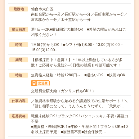
仙台市太白区
勤務地
南仙台駅から---分／長町駅から---分／長町南駅から---分／
富沢駅から---分／太子堂駅から---分
週4日～OK■曜日固定の相談OK！■希望の曜日があればご
曜日頻度
相談ください！
1日5時間からOK！■シフト例(1)8:00～13:00(2)10:00～
時間
15:00(3)12:00…
【積極採用中！急募！】＊1年以上勤務している方が多
期間
数！ご応募から最短2～3日後の就業も相談可能です！
無資格未経験：時給1280円～ ■週払いOK ■扶養内OK
時給
交通費
交通費全額支給（ガソリン代もOK！）
／無資格未経験から始める介護施設での生活サポート！＼
仕事内容
「話し相手になって、うんうんとうなずく」「天気が…
職種未経験OK / ブランクOK / パソコンスキル不要 / 英語力
応募資格
不要
■無資格・未経験OK！■年齢・学歴不問！ブランクOK!■10
名以上採用予定！■履歴書不要■社会保険完…