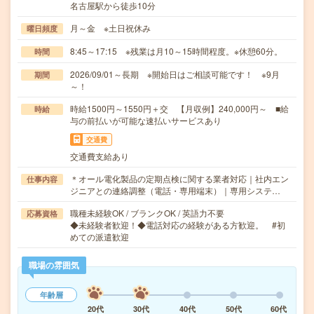
名古屋駅から徒歩10分
月～金 ※土日祝休み
曜日頻度
8:45～17:15 ※残業は月10～15時間程度。※休憩60分。
時間
2026/09/01～長期 ※開始日はご相談可能です！ ※9月
期間
～！
時給1500円～1550円＋交 【月収例】240,000円～ ■給
時給
与の前払いが可能な速払いサービスあり
交通費
交通費支給あり
＊オール電化製品の定期点検に関する業者対応｜社内エン
仕事内容
ジニアとの連絡調整（電話・専用端末）｜専用システ…
職種未経験OK / ブランクOK / 英語力不要
応募資格
◆未経験者歓迎！◆電話対応の経験がある方歓迎。 #初
めての派遣歓迎
職場の雰囲気
年齢層
20代
30代
40代
50代
60代