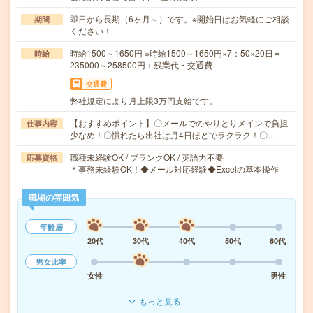
即日から長期（6ヶ月～）です。※開始日はお気軽にご相談
期間
ください！
時給1500～1650円 ※時給1500～1650円×7：50×20日＝
時給
235000～258500円＋残業代・交通費
交通費
弊社規定により月上限3万円支給です。
【おすすめポイント】〇メールでのやりとりメインで負担
仕事内容
少なめ！〇慣れたら出社は月4日ほどでラクラク！〇…
職種未経験OK / ブランクOK / 英語力不要
応募資格
＊事務未経験OK！◆メール対応経験◆Excelの基本操作
職場の雰囲気
年齢層
20代
30代
40代
50代
60代
男女比率
女性
男性
もっと見る