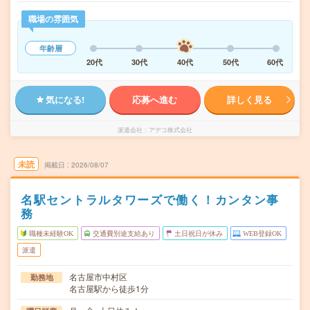
職場の雰囲気
年齢層
20代
30代
40代
50代
60代
気になる!
応募へ進む
詳しく見る
派遣会社
アデコ株式会社
未読
掲載日
2026/08/07
名駅セントラルタワーズで働く！カンタン事
務
職種未経験OK
交通費別途支給あり
土日祝日が休み
WEB登録OK
派遣
名古屋市中村区
勤務地
名古屋駅から徒歩1分