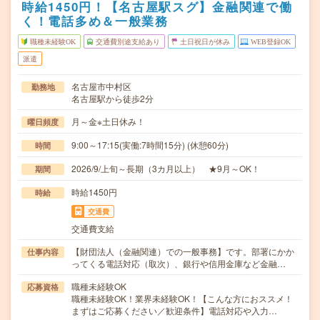
時給1450円！【名古屋駅スグ】金融関連で働
く！電話多め＆一般業務
職種未経験OK
交通費別途支給あり
土日祝日が休み
WEB登録OK
派遣
名古屋市中村区
勤務地
名古屋駅から徒歩2分
月～金※土日休み！
曜日頻度
9:00～17:15(実働:7時間15分) (休憩60分)
時間
2026/9/上旬～長期（3カ月以上） ★9月～OK！
期間
時給1450円
時給
交通費
交通費支給
【財団法人（金融関連）での一般事務】です。部署にかか
仕事内容
ってくる電話対応（取次）、銀行や信用金庫など金融…
職種未経験OK
応募資格
職種未経験OK！業界未経験OK！【こんな方におススメ！
まずはご応募ください／歓迎条件】電話対応や入力…