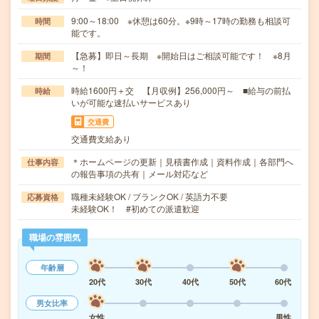
9:00～18:00 ※休憩は60分。※9時～17時の勤務も相談可
時間
能です。
【急募】即日～長期 ※開始日はご相談可能です！ ※8月
期間
～！
時給1600円＋交 【月収例】256,000円～ ■給与の前払
時給
いが可能な速払いサービスあり
交通費
交通費支給あり
＊ホームページの更新｜見積書作成｜資料作成｜各部門へ
仕事内容
の報告事項の共有｜メール対応など
職種未経験OK / ブランクOK / 英語力不要
応募資格
未経験OK！ #初めての派遣歓迎
職場の雰囲気
年齢層
20代
30代
40代
50代
60代
男女比率
女性
男性