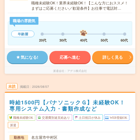
職種未経験OK！業界未経験OK！【こんな方におススメ！
まずはご応募ください／歓迎条件】お仕事で電話対…
職場の雰囲気
年齢層
20代
30代
40代
50代
60代
気になる!
応募へ進む
詳しく見る
派遣会社
アデコ株式会社
未読
掲載日
2026/08/07
時給1500円【パナソニックＧ】未経験OK！
専用システム入力・書類作成など
職種未経験OK
交通費別途支給あり
土日祝日が休み
WEB登録OK
派遣
名古屋市中村区
勤務地