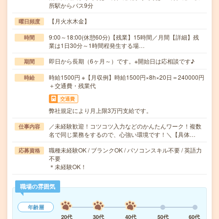
所駅からバス9分
【月火水木金】
曜日頻度
9:00～18:00(休憩60分)【残業】15時間／月間【詳細】残
時間
業は1日30分～1時間程発生する場…
即日から長期（6ヶ月～）です。※開始日は応相談です♪
期間
時給1500円 ※【月収例】時給1500円×8h×20日＝240000円
時給
＋交通費・残業代
交通費
弊社規定により月上限3万円支給です。
／未経験歓迎！コツコツ入力などのかんたんワーク！複数
仕事内容
名で同じ業務をするので、心強い環境です！＼【具体…
職種未経験OK / ブランクOK / パソコンスキル不要 / 英語力
応募資格
不要
＊未経験OK！
職場の雰囲気
年齢層
20代
30代
40代
50代
60代