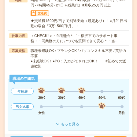
円×7時間45分×21日＋残業代）#月収25万円以上
交通費
★交通費1500円/日まで別途支給（規定あり）！※月21日出
勤の場合「3万1500円/月」！
＜CHECK!!＞・9月開始＊゜・稲沢市でのサポート事
仕事内容
務！・同業務の方にいつでも質問できて安心＊・当…
職種未経験OK / ブランクOK / パソコンスキル不要 / 英語力
応募資格
不要
●未経験OK！●PC：入力ができればOK！ #初めての派
遣歓迎
職場の雰囲気
年齢層
20代
30代
40代
50代
60代
男女比率
女性
男性
もっと見る