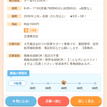
月～金※土日休み！
曜日頻度
8:45～17:30(実働:7時間45分) (休憩60分) ※残業なし
時間
2026/9/上旬～長期（3カ月以上） ★9月～OK！
期間
時給1600円
時給
交通費
交通費支給
大手建設会社での部署サポート事務です。書類整理、請求
仕事内容
処理補助業務、電話対応などお願いします。【業務内…
職種未経験OK / 英語力不要
応募資格
職種未経験OK！業界未経験OK！【こんな方におススメ！
まずはご応募ください／歓迎条件】事務経験ある方…
職場の雰囲気
年齢層
20代
30代
40代
50代
60代
気になる!
応募へ進む
詳しく見る