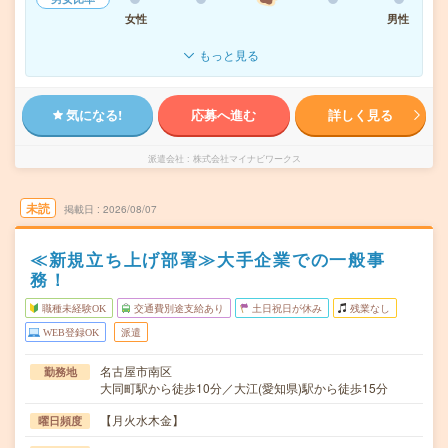
女性
男性
もっと見る
気になる!
応募へ進む
詳しく見る
派遣会社
株式会社マイナビワークス
未読
掲載日
2026/08/07
≪新規立ち上げ部署≫大手企業での一般事
務！
職種未経験OK
交通費別途支給あり
土日祝日が休み
残業なし
WEB登録OK
派遣
名古屋市南区
勤務地
大同町駅から徒歩10分／大江(愛知県)駅から徒歩15分
【月火水木金】
曜日頻度