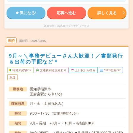
気になる!
応募へ進む
詳しく見る
派遣会社
株式会社マイナビワークス
未読
掲載日
2026/08/07
9月～＼事務デビューさん大歓迎！／書類発行
＆出荷の手配など＊
職種未経験OK
交通費別途支給あり
土日祝日が休み
WEB登録OK
派遣
愛知県稲沢市
勤務地
国府宮駅から車15分
月～金（土日祝休み）
曜日頻度
9:00～17:30（実働7時間45分）
時間
9月～長期 ※8月～・10月～も相談OK♪
期間
時給1350円 ＜週払いOK＞■月収例：25万1000円（1350
時給