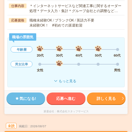
＊インターネットサービスなど関連工事に関するオーダー
仕事内容
処理＊データ入力・集計＊グループ会社との調整など…
職種未経験OK / ブランクOK / 英語力不要
応募資格
未経験OK！ #初めての派遣歓迎
職場の雰囲気
年齢層
20代
30代
40代
50代
60代
男女比率
女性
男性
もっと見る
気になる!
応募へ進む
詳しく見る
派遣会社
株式会社スタッフサービス
未読
掲載日
2026/08/07