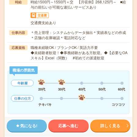
時給1500円～1550円＋交 【月収例】268,125円～ ■給
時給
与の前払いが可能な速払いサービスあり
交通費
交通費支給あり
＊売上管理：システムからデータ抽出＊実績表などの作成
仕事内容
＊店舗の在庫確認＊電話対応など
職種未経験OK / ブランクOK / 英語力不要
応募資格
◆未経験者歓迎！◆事務経験がある方歓迎。◆【必要なOA
スキル】Excel（関数） #初めての派遣歓迎
職場の雰囲気
年齢層
20代
30代
40代
50代
60代
仕事の仕方
テキパキ
コツコツ
気になる!
応募へ進む
詳しく見る