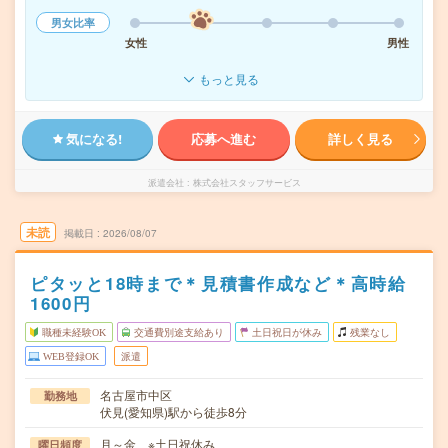
男女比率
女性
男性
もっと見る
気になる!
応募へ進む
詳しく見る
派遣会社
株式会社スタッフサービス
未読
掲載日
2026/08/07
ピタッと18時まで＊見積書作成など＊高時給
1600円
職種未経験OK
交通費別途支給あり
土日祝日が休み
残業なし
WEB登録OK
派遣
名古屋市中区
勤務地
伏見(愛知県)駅から徒歩8分
月～金 ※土日祝休み
曜日頻度