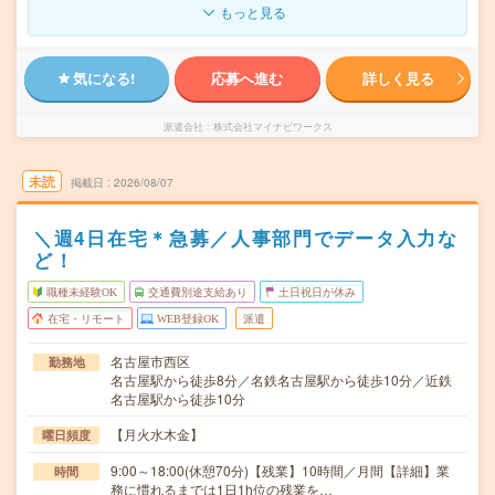
もっと見る
気になる!
応募へ進む
詳しく見る
派遣会社
株式会社マイナビワークス
未読
掲載日
2026/08/07
＼週4日在宅＊急募／人事部門でデータ入力な
ど！
職種未経験OK
交通費別途支給あり
土日祝日が休み
在宅・リモート
WEB登録OK
派遣
名古屋市西区
勤務地
名古屋駅から徒歩8分／名鉄名古屋駅から徒歩10分／近鉄
名古屋駅から徒歩10分
【月火水木金】
曜日頻度
9:00～18:00(休憩70分)【残業】10時間／月間【詳細】業
時間
務に慣れるまでは1日1h位の残業を…