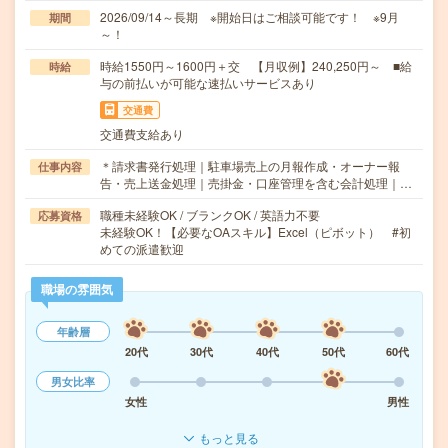
2026/09/14～長期 ※開始日はご相談可能です！ ※9月
期間
～！
時給1550円～1600円＋交 【月収例】240,250円～ ■給
時給
与の前払いが可能な速払いサービスあり
交通費
交通費支給あり
＊請求書発行処理｜駐車場売上の月報作成・オーナー報
仕事内容
告・売上送金処理｜売掛金・口座管理を含む会計処理｜…
職種未経験OK / ブランクOK / 英語力不要
応募資格
未経験OK！【必要なOAスキル】Excel（ピボット） #初
めての派遣歓迎
職場の雰囲気
年齢層
20代
30代
40代
50代
60代
男女比率
女性
男性
もっと見る