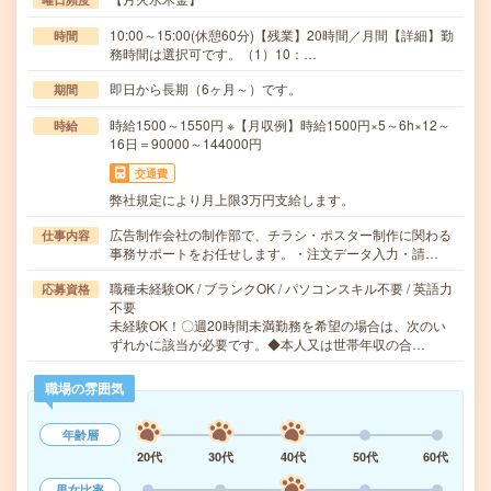
10:00～15:00(休憩60分)【残業】20時間／月間【詳細】勤
時間
務時間は選択可です。（1）10：…
即日から長期（6ヶ月～）です。
期間
時給1500～1550円 ※【月収例】時給1500円×5～6h×12～
時給
16日＝90000～144000円
交通費
弊社規定により月上限3万円支給します。
広告制作会社の制作部で、チラシ・ポスター制作に関わる
仕事内容
事務サポートをお任せします。・注文データ入力・請…
職種未経験OK / ブランクOK / パソコンスキル不要 / 英語力
応募資格
不要
未経験OK！〇週20時間未満勤務を希望の場合は、次のい
ずれかに該当が必要です。◆本人又は世帯年収の合…
職場の雰囲気
年齢層
20代
30代
40代
50代
60代
男女比率