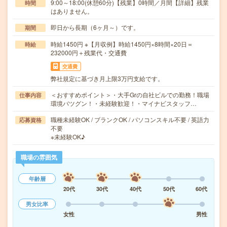
9:00～18:00(休憩60分)【残業】0時間／月間【詳細】残業
時間
はありません。
即日から長期（6ヶ月～）です。
期間
時給1450円 ※【月収例】時給1450円×8時間×20日＝
時給
232000円＋残業代・交通費
交通費
弊社規定に基づき月上限3万円支給です。
＜おすすめポイント＞・大手Grの自社ビルでの勤務！職場
仕事内容
環境バツグン！・未経験歓迎！・マイナビスタッフ…
職種未経験OK / ブランクOK / パソコンスキル不要 / 英語力
応募資格
不要
※未経験OK♪
職場の雰囲気
年齢層
20代
30代
40代
50代
60代
男女比率
女性
男性