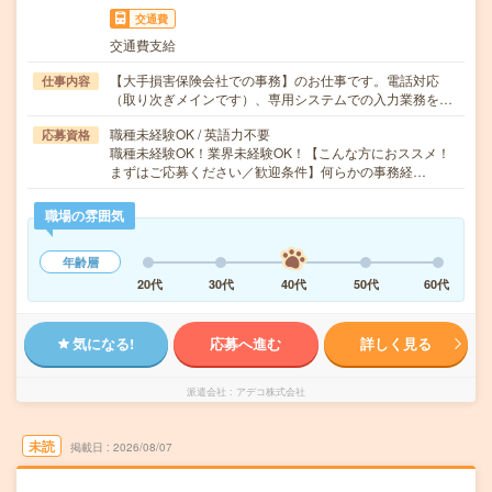
交通費
交通費支給
【大手損害保険会社での事務】のお仕事です。電話対応
仕事内容
（取り次ぎメインです）、専用システムでの入力業務を…
職種未経験OK / 英語力不要
応募資格
職種未経験OK！業界未経験OK！【こんな方におススメ！
まずはご応募ください／歓迎条件】何らかの事務経…
職場の雰囲気
年齢層
20代
30代
40代
50代
60代
気になる!
応募へ進む
詳しく見る
派遣会社
アデコ株式会社
未読
掲載日
2026/08/07