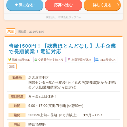
気になる!
応募へ進む
詳しく見る
派遣会社
株式会社ジョブコム
未読
掲載日
2026/08/07
時給1500円！【残業ほとんどなし】大手企業
で長期就業！電話対応
職種未経験OK
交通費別途支給あり
土日祝日が休み
WEB登録OK
派遣
名古屋市中区
勤務地
国際センター駅から徒歩4分／丸の内(愛知県)駅から徒歩5
分／伏見(愛知県)駅から徒歩9分
月～金※土日休み！
曜日頻度
9:00～17:00(実働:7時間) (休憩60分)
時間
2026/9/上旬～長期（3カ月以上） ★9月～OK！
期間
時給1500円
時給