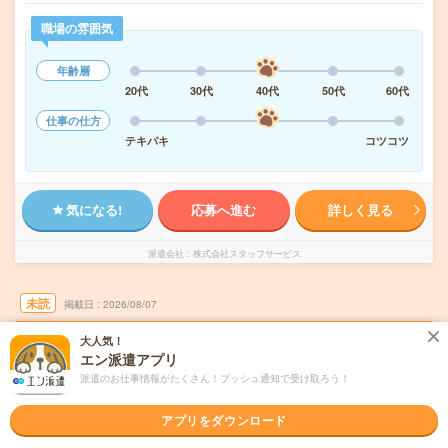
職場の雰囲気
年齢層
20代
30代
40代
50代
60代
仕事の仕方
テキパキ
コツコツ
気になる!
応募へ進む
詳しく見る
派遣会社
株式会社スタッフサービス
未読
掲載日
2026/08/07
大人気！
基本18時まで＊未経験者歓迎＊書類チェック
エン派遣アプリ
など
派遣のお仕事情報がたくさん！プッシュ通知で受け取ろう！
職種未経験OK
交通費別途支給あり
WEB登録OK
派遣
アプリをダウンロード
名古屋市中区
勤務地