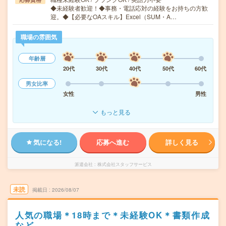
◆未経験者歓迎！◆事務・電話応対の経験をお持ちの方歓
迎。◆【必要なOAスキル】Excel（SUM・A…
職場の雰囲気
年齢層
20代
30代
40代
50代
60代
男女比率
女性
男性
もっと見る
気になる!
応募へ進む
詳しく見る
派遣会社
株式会社スタッフサービス
未読
掲載日
2026/08/07
人気の職場＊18時まで＊未経験OK＊書類作成
など