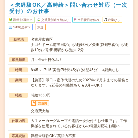
＜未経験OK／高時給＞問い合わせ対応（一次
受付）のお仕事
職種未経験OK
交通費別途支給あり
土日祝日が休み
残業なし
WEB登録OK
派遣
名古屋市東区
勤務地
ナゴヤドーム前矢田駅から徒歩3分／矢田(愛知県)駅から徒
歩10分／砂田橋駅から徒歩12分
月～金※土日休み！
曜日頻度
8:45～17:15(実働:7時間45分) (休憩45分) ※残業なし
時間
【急募】即日～産休代替のため2027年12月末までの業務と
期間
なります。※延長の可能性あり★8月～OK！
時給1550円
時給
交通費
交通費支給
大手メーカーグループの電話一次受付のお仕事です。工作
仕事内容
機械を使用されているお客様からの電話対応をお願い…
職種未経験OK / 英語力不要
応募資格