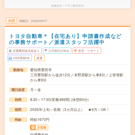
派遣会社
アデコ株式会社
未読
掲載日
2026/08/07
トヨタ自動車＊【在宅あり】申請書作成など
の事務サポート／派遣スタッフ活躍中
交通費別途支給あり
土日祝日が休み
在宅・リモート
WEB登録OK
派遣
愛知県豊田市
勤務地
三河豊田駅から徒歩12分／末野原駅から車8分／上挙母駅
から車9分
月～金
曜日頻度
8:30～17:30(実働:8時間) (休憩60分)
時間
2026/9/上旬～長期（3カ月以上） ★9月～OK！
期間
時給1670円
時給
交通費
交通費支給