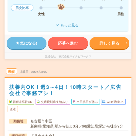
男女比率
女性
男性
もっと見る
気になる!
応募へ進む
詳しく見る
派遣会社
株式会社マイナビワークス
未読
掲載日
2026/08/07
扶養内OK！週3～4日！10時スタート／広告
会社で事務アシ！
職種未経験OK
交通費別途支給あり
土日祝日が休み
WEB登録OK
派遣
名古屋市中区
勤務地
新栄町(愛知県)駅から徒歩3分／栄(愛知県)駅から徒歩9分
【月火水木金】
曜日頻度