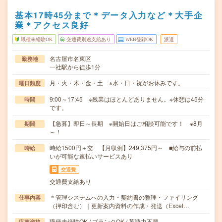
基本17時45分まで＊データ入力など＊大手企
業＊アクセス良好
職種未経験OK
交通費別途支給あり
WEB登録OK
派遣
名古屋市名東区
勤務地
一社駅から徒歩1分
月・火・木・金・土 ※水・日・祝がお休みです。
曜日頻度
9:00～17:45 ※残業はほとんどありません。※休憩は45分
時間
です。
【急募】即日～長期 ※開始日はご相談可能です！ ※8月
期間
～！
時給1500円＋交 【月収例】249,375円～ ■給与の前払
時給
いが可能な速払いサービスあり
交通費
交通費支給あり
＊管理システムへの入力・契約書の整理・ファイリング
仕事内容
（押印含む）｜更新案内資料の作成・発送（Excel…
職種未経験OK / ブランクOK / 英語力不要
応募資格