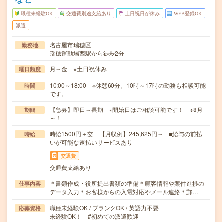
職種未経験OK
交通費別途支給あり
土日祝日が休み
WEB登録OK
派遣
名古屋市瑞穂区
勤務地
瑞穂運動場西駅から徒歩2分
月～金 ※土日祝休み
曜日頻度
10:00～18:00 ※休憩60分。10時～17時の勤務も相談可能
時間
です。
【急募】即日～長期 ※開始日はご相談可能です！ ※8月
期間
～！
時給1500円＋交 【月収例】245,625円～ ■給与の前払
時給
いが可能な速払いサービスあり
交通費
交通費支給あり
＊書類作成・役所提出書類の準備＊顧客情報や案件進捗の
仕事内容
データ入力＊お客様からの入電対応やメール連絡＊郵…
職種未経験OK / ブランクOK / 英語力不要
応募資格
未経験OK！ #初めての派遣歓迎