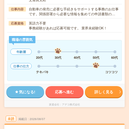
自動車の発売に必要な手続きをサポートする事務のお仕事
仕事内容
です。関係部署から必要な情報を集めての申請書類の…
英語力不要
応募資格
事務経験があれば応募可能です。 業界未経験OK！
職場の雰囲気
年齢層
20代
30代
40代
50代
60代
仕事の仕方
テキパキ
コツコツ
気になる!
応募へ進む
詳しく見る
派遣会社
アデコ株式会社
未読
掲載日
2026/08/07