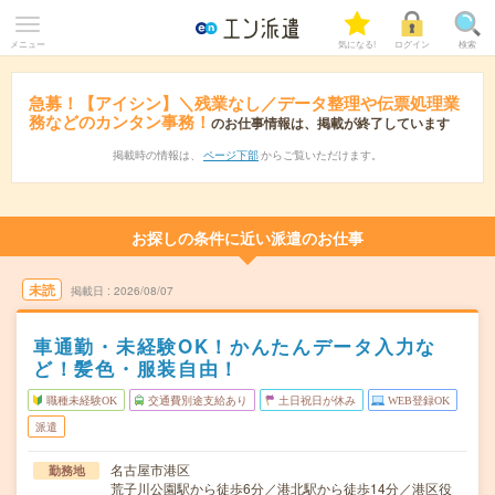
メニュー
気になる!
ログイン
検索
急募！【アイシン】＼残業なし／データ整理や伝票処理業
務などのカンタン事務！
のお仕事情報は、掲載が終了しています
掲載時の情報は、
ページ下部
からご覧いただけます。
お探しの条件に近い派遣のお仕事
未読
掲載日
2026/08/07
車通勤・未経験OK！かんたんデータ入力な
ど！髪色・服装自由！
職種未経験OK
交通費別途支給あり
土日祝日が休み
WEB登録OK
派遣
名古屋市港区
勤務地
荒子川公園駅から徒歩6分／港北駅から徒歩14分／港区役