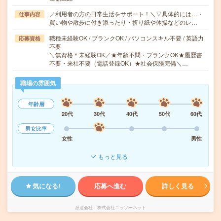
／利用者の方の日常生活をサポート！＼▽具体的には…・
仕事内容
買い物や散歩に付き添ったり・折り紙や体操などのレ…
職種未経験OK / ブランクOK / パソコンスキル不要 / 英語力
応募資格
不要
＼無資格＊未経験OK／★年齢不問・ブランクOK★履歴書
不要・来社不要（電話登録OK）★社会保険完備＼…
職場の雰囲気
年齢層
20代
30代
40代
50代
60代
男女比率
女性
男性
もっと見る
気になる!
応募へ進む
詳しく見る
派遣会社
株式会社ニッソーネット