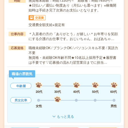
無資格未経験：時給1330円～ 経験者：時給1450円～
時給
★日払い／週払い制度あり（月払いも選べます）※稼働開
始時は手続き完了次第のお支払いとなります。
交通費
交通費全額支給※規定有
＊入居者の方の「ありがとう」が嬉しい＊お年寄りを笑顔
仕事内容
にする介護のお仕事です。おじいちゃん、おばあちゃ…
職種未経験OK / ブランクOK / パソコンスキル不要 / 英語力
応募資格
不要
無資格・未経験OK年齢不問★10名以上採用予定★履歴書
は不要です▽応募後の流れ1)翌営業日までに担当…
職場の雰囲気
年齢層
20代
30代
40代
50代
60代
男女比率
女性
男性
もっと見る