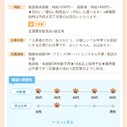
無資格未経験：時給1330円～ 経験者：時給1450円～
時給
★日払い／週払い制度あり（月払いも選べます）※稼働開
始時は手続き完了次第のお支払いとなります。
交通費
交通費全額支給※規定有
＊入居者の方の「ありがとう」が嬉しい＊お年寄りを笑顔
仕事内容
にする介護のお仕事です。おじいちゃん、おばあちゃ…
職種未経験OK / ブランクOK / パソコンスキル不要 / 英語力
応募資格
不要
無資格・未経験OK年齢不問★10名以上採用予定★履歴書
は不要です▽応募後の流れ1)翌営業日までに担当…
職場の雰囲気
年齢層
20代
30代
40代
50代
60代
男女比率
女性
男性
もっと見る