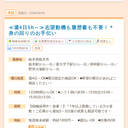
未読
掲載日
2026/08/06
≪週4日5h～≫志望動機も履歴書も不要！＊
身の回りのお手伝い
職種未経験OK
交通費別途支給あり
土日祝日が休み
残業なし
WEB登録OK
派遣
栃木県栃木市
勤務地
栃木駅から---分／新大平下駅から---分／静和駅から---分／
野州大塚駅から---分
週4日～OK■曜日固定の相談OK！■希望の曜日があればご
曜日頻度
相談ください！
1日5時間からOK！■シフト例(1)8:00～13:00(2)10:00～
時間
15:00(3)12:00…
【積極採用中！急募！】＊1年以上勤務している方が多
期間
数！ご応募から最短2～3日後の就業も相談可能です！
無資格未経験：時給1300円～ ■週払いOK ■扶養内OK
時給
交通費