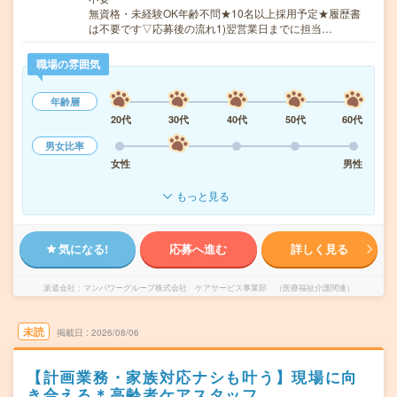
無資格・未経験OK年齢不問★10名以上採用予定★履歴書
は不要です▽応募後の流れ1)翌営業日までに担当…
職場の雰囲気
年齢層
20代
30代
40代
50代
60代
男女比率
女性
男性
もっと見る
気になる!
応募へ進む
詳しく見る
派遣会社
マンパワーグループ株式会社 ケアサービス事業部 （医療福祉介護関連）
未読
掲載日
2026/08/06
【計画業務・家族対応ナシも叶う】現場に向
き合える＊高齢者ケアスタッフ