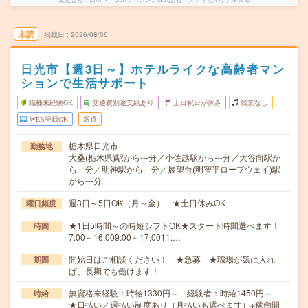
未読
掲載日
2026/08/06
日光市【週3日～】ホテルライクな高齢者マン
ションで生活サポート
職種未経験OK
交通費別途支給あり
土日祝日が休み
残業なし
WEB登録OK
派遣
栃木県日光市
勤務地
大桑(栃木県)駅から---分／小佐越駅から---分／大谷向駅か
ら---分／明神駅から---分／展望台(明智平ロープウェイ)駅
から---分
週3日～5日OK（月～金） ★土日休みOK
曜日頻度
★1日5時間～の時短シフトOK★スタート時間選べます！
時間
7:00～16:009:00～17:0011:…
開始日はご相談ください！ ★急募 ★職場が気に入れ
期間
ば、長期でも働けます！
無資格未経験：時給1330円～ 経験者：時給1450円～
時給
★日払い／週払い制度あり（月払いも選べます）※稼働開