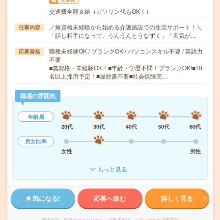
交通費全額支給（ガソリン代もOK！）
／無資格未経験から始める介護施設での生活サポート！＼
仕事内容
「話し相手になって、うんうんとうなずく」「天気が…
職種未経験OK / ブランクOK / パソコンスキル不要 / 英語力
応募資格
不要
■無資格・未経験OK！■年齢・学歴不問！ブランクOK!■10
名以上採用予定！■履歴書不要■社会保険完…
職場の雰囲気
年齢層
20代
30代
40代
50代
60代
男女比率
女性
男性
もっと見る
気になる!
応募へ進む
詳しく見る
派遣会社
日研トータルソーシング株式会社 メディカルケア事業部