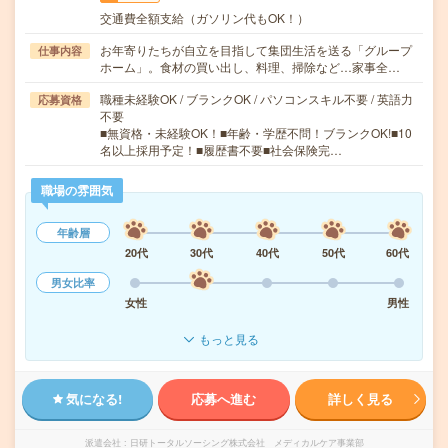
交通費全額支給（ガソリン代もOK！）
お年寄りたちが自立を目指して集団生活を送る「グループ
仕事内容
ホーム」。食材の買い出し、料理、掃除など…家事全…
職種未経験OK / ブランクOK / パソコンスキル不要 / 英語力
応募資格
不要
■無資格・未経験OK！■年齢・学歴不問！ブランクOK!■10
名以上採用予定！■履歴書不要■社会保険完…
職場の雰囲気
年齢層
20代
30代
40代
50代
60代
男女比率
女性
男性
もっと見る
気になる!
応募へ進む
詳しく見る
派遣会社
日研トータルソーシング株式会社 メディカルケア事業部