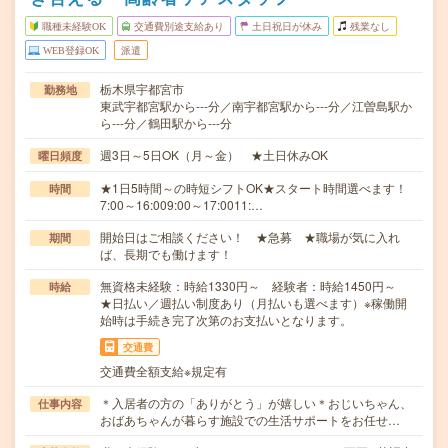
職種未経験OK
交通費別途支給あり
土日祝日が休み
残業なし
WEB登録OK
派遣
栃木県宇都宮市
勤務地
東武宇都宮駅から---分／南宇都宮駅から---分／江曽島駅か
ら---分／鶴田駅から---分
週3日～5日OK（月～金） ★土日休みOK
曜日頻度
★1日5時間～の時短シフトOK★スタート時間選べます！
時間
7:00～16:009:00～17:0011:…
開始日はご相談ください！ ★急募 ★職場が気に入れ
期間
ば、長期でも働けます！
無資格未経験：時給1330円～ 経験者：時給1450円～
時給
★日払い／週払い制度あり（月払いも選べます）※稼働開
始時は手続き完了次第のお支払いとなります。
交通費
交通費全額支給※規定有
＊入居者の方の「ありがとう」が嬉しい＊おじいちゃん、
仕事内容
おばあちゃんが暮らす施設での生活サポートをお任せ…