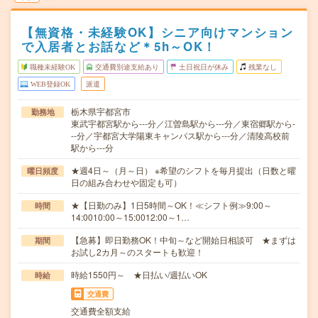
【無資格・未経験OK】シニア向けマンション
で入居者とお話など＊5h～OK！
職種未経験OK
交通費別途支給あり
土日祝日が休み
残業なし
WEB登録OK
派遣
栃木県宇都宮市
勤務地
東武宇都宮駅から---分／江曽島駅から---分／東宿郷駅から-
--分／宇都宮大学陽東キャンパス駅から---分／清陵高校前
駅から---分
★週4日～（月～日） ※希望のシフトを毎月提出（日数と曜
曜日頻度
日の組み合わせや固定も可）
★【日勤のみ】1日5時間～OK！≪シフト例≫9:00～
時間
14:0010:00～15:0012:00～1…
【急募】即日勤務OK！中旬～など開始日相談可 ★まずは
期間
お試し2カ月～のスタートも歓迎！
時給1550円～ ★日払い/週払いOK
時給
交通費
交通費全額支給