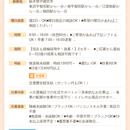
栃木県宇都宮市
勤務地
東武宇都宮駅から---分／南宇都宮駅から---分／江曽島駅か
ら---分／鶴田駅から---分
週2日～OK■曜日固定の相談OK！■希望の曜日があればご
曜日頻度
相談ください！
9:00～18:00（休憩60分）■ご希望があれば下記シフトも
時間
OK！早番 7:00～16:00遅番 …
【現在も積極採用中！急募！】2カ月～ ■ご応募から最短
期間
2～3日後の就業も相談可能です！
無資格未経験：時給1300円～ ■週払いOK ■扶養内OK
時給
■日収1万400円以上
交通費
交通費全額支給（ガソリン代もOK！）
≪介護施設での生活サポート≫▽具体的なお仕事は…・食
仕事内容
事の配膳や食事中の見守り・トイレやお風呂のサポー…
職種未経験OK / ブランクOK / パソコンスキル不要 / 英語力
応募資格
不要
■無資格・未経験OK！■年齢・学歴不問！ブランクOK!■10
名以上採用予定！■履歴書不要■社会保険完…