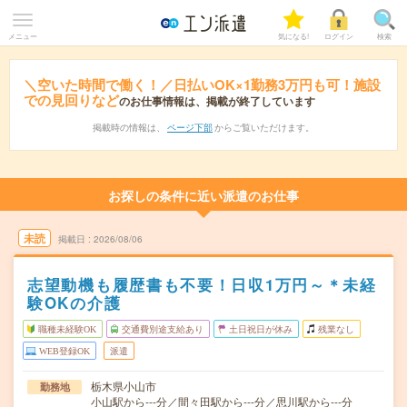
メニュー
気になる!
ログイン
検索
＼空いた時間で働く！／日払いOK×1勤務3万円も可！施設
での見回りなど
のお仕事情報は、掲載が終了しています
掲載時の情報は、
ページ下部
からご覧いただけます。
お探しの条件に近い派遣のお仕事
未読
掲載日
2026/08/06
志望動機も履歴書も不要！日収1万円～＊未経
験OKの介護
職種未経験OK
交通費別途支給あり
土日祝日が休み
残業なし
WEB登録OK
派遣
栃木県小山市
勤務地
小山駅から---分／間々田駅から---分／思川駅から---分