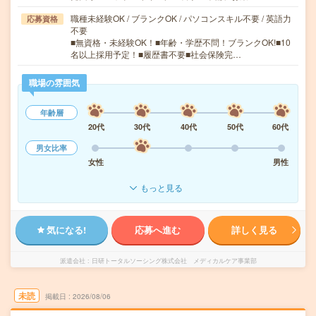
職種未経験OK / ブランクOK / パソコンスキル不要 / 英語力
応募資格
不要
■無資格・未経験OK！■年齢・学歴不問！ブランクOK!■10
名以上採用予定！■履歴書不要■社会保険完…
職場の雰囲気
年齢層
20代
30代
40代
50代
60代
男女比率
女性
男性
もっと見る
気になる!
応募へ進む
詳しく見る
派遣会社
日研トータルソーシング株式会社 メディカルケア事業部
未読
掲載日
2026/08/06