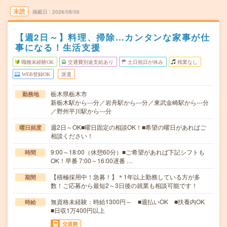
未読
掲載日
2026/08/06
【週2日～】料理、掃除…カンタンな家事が仕
事になる！生活支援
職種未経験OK
交通費別途支給あり
土日祝日が休み
残業なし
WEB登録OK
派遣
栃木県栃木市
勤務地
新栃木駅から---分／岩舟駅から---分／東武金崎駅から---分
／野州平川駅から---分
週2日～OK■曜日固定の相談OK！■希望の曜日があればご
曜日頻度
相談ください！
9:00～18:00（休憩60分）■ご希望があれば下記シフトも
時間
OK！早番 7:00～16:00遅番 …
【積極採用中！急募！】＊1年以上勤務している方が多
期間
数！ご応募から最短2～3日後の就業も相談可能です！
無資格未経験：時給1300円～ ■週払いOK ■扶養内OK
時給
■日収1万400円以上
交通費