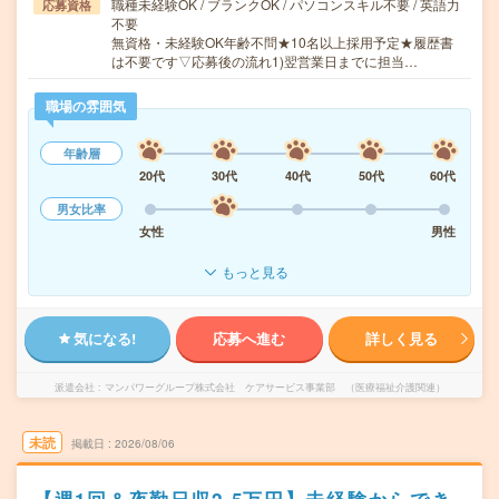
職種未経験OK / ブランクOK / パソコンスキル不要 / 英語力
応募資格
不要
無資格・未経験OK年齢不問★10名以上採用予定★履歴書
は不要です▽応募後の流れ1)翌営業日までに担当…
職場の雰囲気
年齢層
20代
30代
40代
50代
60代
男女比率
女性
男性
もっと見る
気になる!
応募へ進む
詳しく見る
派遣会社
マンパワーグループ株式会社 ケアサービス事業部 （医療福祉介護関連）
未読
掲載日
2026/08/06