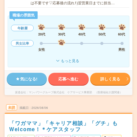
は不要です▽応募後の流れ1)翌営業日までに担当…
職場の雰囲気
年齢層
20代
30代
40代
50代
60代
男女比率
女性
男性
もっと見る
気になる!
応募へ進む
詳しく見る
派遣会社
マンパワーグループ株式会社 ケアサービス事業部 （医療福祉介護関連）
未読
掲載日
2026/08/06
「ワガママ」「キャリア相談」「グチ」も
Welcome！＊ケアスタッフ