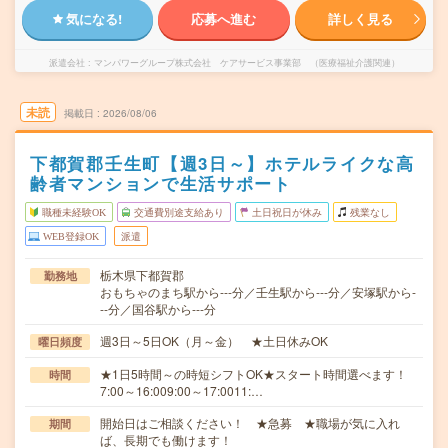
気になる!
応募へ進む
詳しく見る
派遣会社
マンパワーグループ株式会社 ケアサービス事業部 （医療福祉介護関連）
未読
掲載日
2026/08/06
下都賀郡壬生町【週3日～】ホテルライクな高
齢者マンションで生活サポート
職種未経験OK
交通費別途支給あり
土日祝日が休み
残業なし
WEB登録OK
派遣
栃木県下都賀郡
勤務地
おもちゃのまち駅から---分／壬生駅から---分／安塚駅から-
--分／国谷駅から---分
週3日～5日OK（月～金） ★土日休みOK
曜日頻度
★1日5時間～の時短シフトOK★スタート時間選べます！
時間
7:00～16:009:00～17:0011:…
開始日はご相談ください！ ★急募 ★職場が気に入れ
期間
ば、長期でも働けます！