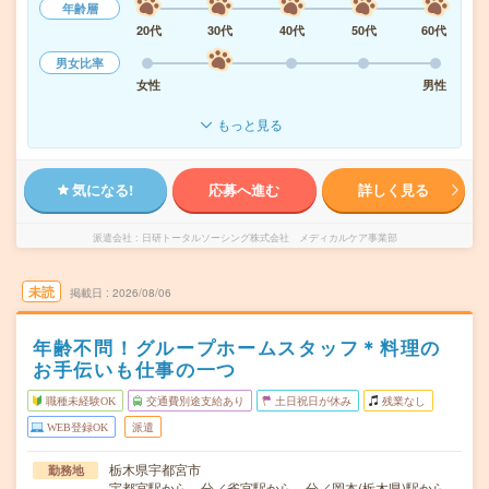
年齢層
20代
30代
40代
50代
60代
男女比率
女性
男性
もっと見る
気になる!
応募へ進む
詳しく見る
派遣会社
日研トータルソーシング株式会社 メディカルケア事業部
未読
掲載日
2026/08/06
年齢不問！グループホームスタッフ＊料理の
お手伝いも仕事の一つ
職種未経験OK
交通費別途支給あり
土日祝日が休み
残業なし
WEB登録OK
派遣
栃木県宇都宮市
勤務地
宇都宮駅から---分／雀宮駅から---分／岡本(栃木県)駅から--