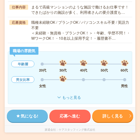
まるで高級マンションのような施設で働けるお仕事です！
仕事内容
できたばかりの施設が多く、利用者さんの要介護度も…
職種未経験OK / ブランクOK / パソコンスキル不要 / 英語力
応募資格
不要
＜未経験・無資格・ブランクOK！＞・年齢、学歴不問！・
WワークOK！・10名以上採用予定！・履歴書不…
職場の雰囲気
年齢層
20代
30代
40代
50代
60代
男女比率
女性
男性
もっと見る
気になる!
応募へ進む
詳しく見る
派遣会社
ケアスタッフィング株式会社