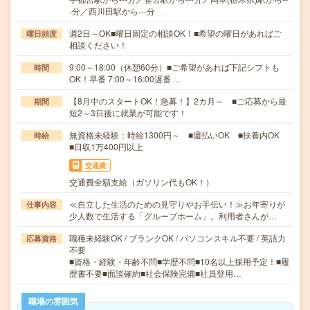
-分／西川田駅から---分
週2日～OK■曜日固定の相談OK！■希望の曜日があればご
曜日頻度
相談ください！
9:00～18:00（休憩60分）■ご希望があれば下記シフトも
時間
OK！早番 7:00～16:00遅番 …
【8月中のスタートOK！急募！】2カ月～ ■ご応募から最
期間
短2～3日後に就業が可能です！
無資格未経験：時給1300円～ ■週払いOK ■扶養内OK
時給
■日収1万400円以上
交通費
交通費全額支給（ガソリン代もOK！）
≪自立した生活のための見守りやお手伝い！≫お年寄りが
仕事内容
少人数で生活する「グループホーム」。利用者さんが…
職種未経験OK / ブランクOK / パソコンスキル不要 / 英語力
応募資格
不要
■資格・経験・年齢不問■学歴不問■10名以上採用予定！■履
歴書不要■面談確約■社会保険完備■社員登用…
職場の雰囲気