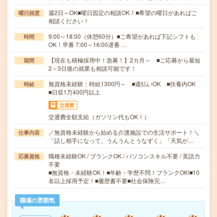
週2日～OK■曜日固定の相談OK！■希望の曜日があればご
曜日頻度
相談ください！
9:00～18:00（休憩60分）■ご希望があれば下記シフトも
時間
OK！早番 7:00～16:00遅番 …
【現在も積極採用中！急募！】2カ月～ ■ご応募から最短
期間
2～3日後の就業も相談可能です！
無資格未経験：時給1300円～ ■週払いOK ■扶養内OK
時給
■日収1万400円以上
交通費
交通費全額支給（ガソリン代もOK！）
／無資格未経験から始める介護施設での生活サポート！＼
仕事内容
「話し相手になって、うんうんとうなずく」「天気が…
職種未経験OK / ブランクOK / パソコンスキル不要 / 英語力
応募資格
不要
■無資格・未経験OK！■年齢・学歴不問！ブランクOK!■10
名以上採用予定！■履歴書不要■社会保険完…
職場の雰囲気