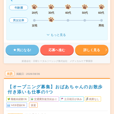
年齢層
20代
30代
40代
50代
60代
男女比率
女性
男性
もっと見る
気になる!
応募へ進む
詳しく見る
派遣会社
日研トータルソーシング株式会社 メディカルケア事業部
未読
掲載日
2026/08/06
【オープニング募集】おばあちゃんのお散歩
付き添いも仕事の1つ
職種未経験OK
交通費別途支給あり
土日祝日が休み
残業なし
WEB登録OK
派遣