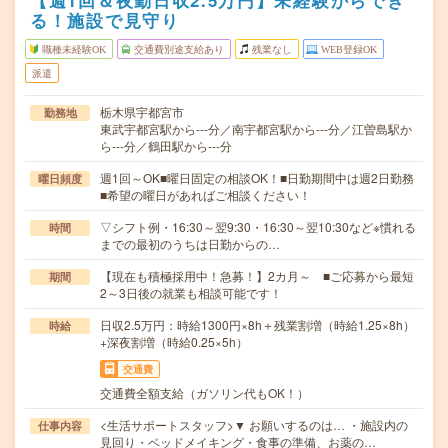
【週1回＆夜勤日収2.5万円】未経験からでき
る！施設で見守り
職種未経験OK
交通費別途支給あり
残業なし
WEB登録OK
派遣
栃木県宇都宮市
勤務地
東武宇都宮駅から---分／南宇都宮駅から---分／江曽島駅か
ら---分／鶴田駅から---分
週1回～OK■曜日固定の相談OK！■日勤期間中は週2日勤務
曜日頻度
■希望の曜日があればご相談ください！
▽シフト例・16:30～翌9:30・16:30～翌10:30など※慣れる
時間
までの最初のうちは日勤からの…
【現在も積極採用中！急募！】2カ月～ ■ご応募から最短
期間
2～3日後の就業も相談可能です！
日収2.5万円：時給1300円×8h＋残業割増（時給1.25×8h）
時給
+深夜割増（時給0.25×5h）
交通費
交通費全額支給（ガソリン代もOK！）
<生活サポートスタッフ>▼ お願いするのは… ・施設内の
仕事内容
見回り・ベッドメイキング・食事の準備、お薬の…