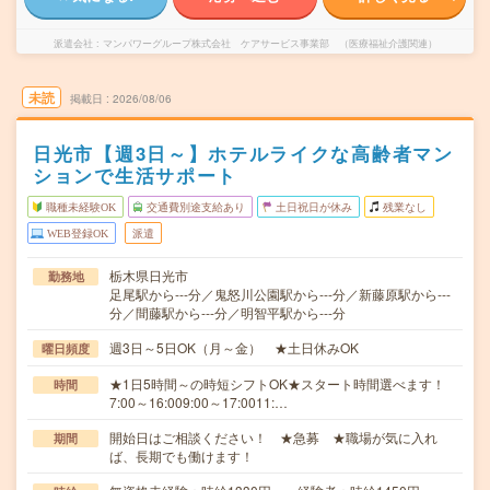
派遣会社
マンパワーグループ株式会社 ケアサービス事業部 （医療福祉介護関連）
未読
掲載日
2026/08/06
日光市【週3日～】ホテルライクな高齢者マン
ションで生活サポート
職種未経験OK
交通費別途支給あり
土日祝日が休み
残業なし
WEB登録OK
派遣
栃木県日光市
勤務地
足尾駅から---分／鬼怒川公園駅から---分／新藤原駅から---
分／間藤駅から---分／明智平駅から---分
週3日～5日OK（月～金） ★土日休みOK
曜日頻度
★1日5時間～の時短シフトOK★スタート時間選べます！
時間
7:00～16:009:00～17:0011:…
開始日はご相談ください！ ★急募 ★職場が気に入れ
期間
ば、長期でも働けます！