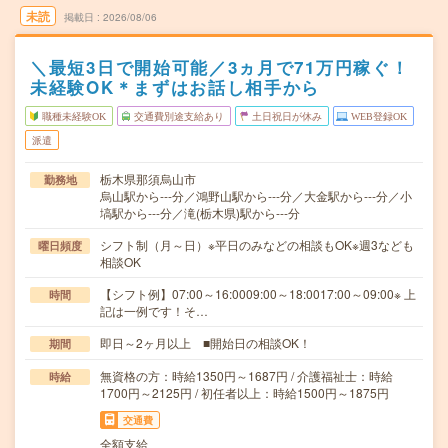
未読
掲載日
2026/08/06
＼最短3日で開始可能／3ヵ月で71万円稼ぐ！
未経験OK＊まずはお話し相手から
職種未経験OK
交通費別途支給あり
土日祝日が休み
WEB登録OK
派遣
栃木県那須烏山市
勤務地
烏山駅から---分／鴻野山駅から---分／大金駅から---分／小
塙駅から---分／滝(栃木県)駅から---分
シフト制（月～日）※平日のみなどの相談もOK※週3なども
曜日頻度
相談OK
【シフト例】07:00～16:0009:00～18:0017:00～09:00※ 上
時間
記は一例です！そ…
即日～2ヶ月以上 ■開始日の相談OK！
期間
無資格の方：時給1350円～1687円 / 介護福祉士：時給
時給
1700円～2125円 / 初任者以上：時給1500円～1875円
交通費
全額支給