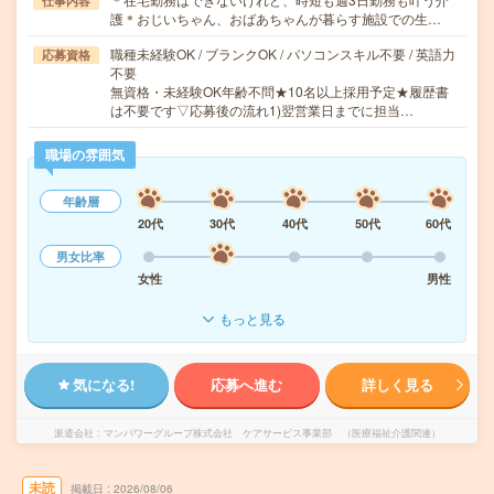
仕事内容
護＊おじいちゃん、おばあちゃんが暮らす施設での生…
職種未経験OK / ブランクOK / パソコンスキル不要 / 英語力
応募資格
不要
無資格・未経験OK年齢不問★10名以上採用予定★履歴書
は不要です▽応募後の流れ1)翌営業日までに担当…
職場の雰囲気
年齢層
20代
30代
40代
50代
60代
男女比率
女性
男性
もっと見る
気になる!
応募へ進む
詳しく見る
派遣会社
マンパワーグループ株式会社 ケアサービス事業部 （医療福祉介護関連）
未読
掲載日
2026/08/06