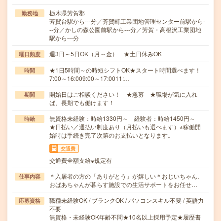
栃木県芳賀郡
勤務地
芳賀台駅から---分／芳賀町工業団地管理センター前駅から-
--分／かしの森公園前駅から---分／芳賀・高根沢工業団地
駅から---分
週3日～5日OK（月～金） ★土日休みOK
曜日頻度
★1日5時間～の時短シフトOK★スタート時間選べます！
時間
7:00～16:009:00～17:0011:…
開始日はご相談ください！ ★急募 ★職場が気に入れ
期間
ば、長期でも働けます！
無資格未経験：時給1330円～ 経験者：時給1450円～
時給
★日払い／週払い制度あり（月払いも選べます）※稼働開
始時は手続き完了次第のお支払いとなります。
交通費
交通費全額支給※規定有
＊入居者の方の「ありがとう」が嬉しい＊おじいちゃん、
仕事内容
おばあちゃんが暮らす施設での生活サポートをお任せ…
職種未経験OK / ブランクOK / パソコンスキル不要 / 英語力
応募資格
不要
無資格・未経験OK年齢不問★10名以上採用予定★履歴書