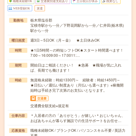
職種未経験OK
交通費別途支給あり
土日祝日が休み
残業なし
WEB登録OK
派遣
栃木県塩谷郡
勤務地
宝積寺駅から---分／下野花岡駅から---分／仁井田(栃木県)
駅から---分
週3日～5日OK（月～金） ★土日休みOK
曜日頻度
★1日5時間～の時短シフトOK★スタート時間選べます！
時間
7:00～16:009:00～17:0011:…
開始日はご相談ください！ ★急募 ★職場が気に入れ
期間
ば、長期でも働けます！
無資格未経験：時給1330円～ 経験者：時給1450円～
時給
★日払い／週払い制度あり（月払いも選べます）※稼働開
始時は手続き完了次第のお支払いとなります。
交通費
交通費全額支給※規定有
＊入居者の方の「ありがとう」が嬉しい＊おじいちゃん、
仕事内容
おばあちゃんが暮らす施設での生活サポートをお任せ…
職種未経験OK / ブランクOK / パソコンスキル不要 / 英語力
応募資格
不要