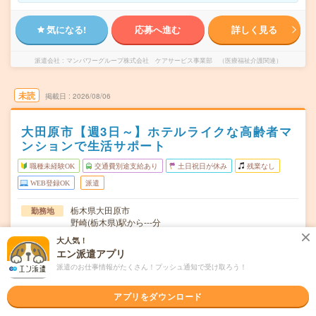
気になる!
応募へ進む
詳しく見る
派遣会社
マンパワーグループ株式会社 ケアサービス事業部 （医療福祉介護関連）
未読
掲載日
2026/08/06
大田原市【週3日～】ホテルライクな高齢者マ
ンションで生活サポート
職種未経験OK
交通費別途支給あり
土日祝日が休み
残業なし
WEB登録OK
派遣
栃木県大田原市
勤務地
野崎(栃木県)駅から---分
大人気！
週3日～5日OK（月～金） ★土日休みOK
曜日頻度
エン派遣アプリ
派遣のお仕事情報がたくさん！プッシュ通知で受け取ろう！
★1日5時間～の時短シフトOK★スタート時間選べます！
時間
7:00～16:009:00～17:0011:…
アプリをダウンロード
開始日はご相談ください！ ★急募 ★職場が気に入れ
期間
ば、長期でも働けます！