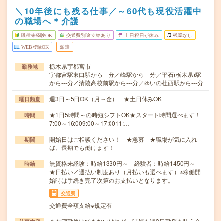
＼10年後にも残る仕事／～60代も現役活躍中
の職場へ＊介護
職種未経験OK
交通費別途支給あり
土日祝日が休み
残業なし
WEB登録OK
派遣
栃木県宇都宮市
勤務地
宇都宮駅東口駅から---分／峰駅から---分／平石(栃木県)駅
から---分／清陵高校前駅から---分／ゆいの杜西駅から---分
週3日～5日OK（月～金） ★土日休みOK
曜日頻度
★1日5時間～の時短シフトOK★スタート時間選べます！
時間
7:00～16:009:00～17:0011:…
開始日はご相談ください！ ★急募 ★職場が気に入れ
期間
ば、長期でも働けます！
無資格未経験：時給1330円～ 経験者：時給1450円～
時給
★日払い／週払い制度あり（月払いも選べます）※稼働開
始時は手続き完了次第のお支払いとなります。
交通費
交通費全額支給※規定有
＊在宅勤務はできないけれど、時短も週3日勤務も叶う介