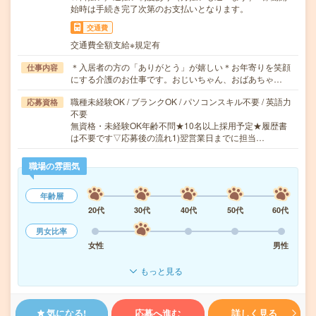
始時は手続き完了次第のお支払いとなります。
交通費
交通費全額支給※規定有
＊入居者の方の「ありがとう」が嬉しい＊お年寄りを笑顔
仕事内容
にする介護のお仕事です。おじいちゃん、おばあちゃ…
職種未経験OK / ブランクOK / パソコンスキル不要 / 英語力
応募資格
不要
無資格・未経験OK年齢不問★10名以上採用予定★履歴書
は不要です▽応募後の流れ1)翌営業日までに担当…
職場の雰囲気
年齢層
20代
30代
40代
50代
60代
男女比率
女性
男性
もっと見る
気になる!
応募へ進む
詳しく見る