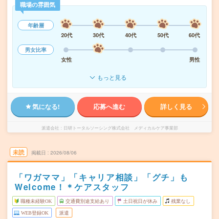
職場の雰囲気
年齢層
20代
30代
40代
50代
60代
男女比率
女性
男性
もっと見る
気になる!
応募へ進む
詳しく見る
派遣会社
日研トータルソーシング株式会社 メディカルケア事業部
未読
掲載日
2026/08/06
「ワガママ」「キャリア相談」「グチ」も
Welcome！＊ケアスタッフ
職種未経験OK
交通費別途支給あり
土日祝日が休み
残業なし
WEB登録OK
派遣