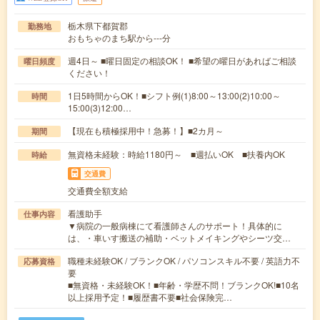
栃木県下都賀郡
勤務地
おもちゃのまち駅から---分
週4日～ ■曜日固定の相談OK！ ■希望の曜日があればご相談
曜日頻度
ください！
1日5時間からOK！■シフト例(1)8:00～13:00(2)10:00～
時間
15:00(3)12:00…
【現在も積極採用中！急募！】■2カ月～
期間
無資格未経験：時給1180円～ ■週払いOK ■扶養内OK
時給
交通費
交通費全額支給
看護助手
仕事内容
▼病院の一般病棟にて看護師さんのサポート！具体的に
は、・車いす搬送の補助・ベットメイキングやシーツ交…
職種未経験OK / ブランクOK / パソコンスキル不要 / 英語力不
応募資格
要
■無資格・未経験OK！■年齢・学歴不問！ブランクOK!■10名
以上採用予定！■履歴書不要■社会保険完…