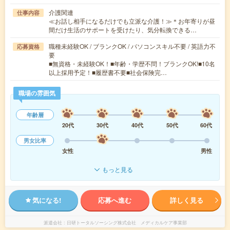
介護関連
仕事内容
≪お話し相手になるだけでも立派な介護！≫＊お年寄りが昼
間だけ生活のサポートを受けたり、気分転換できる…
職種未経験OK / ブランクOK / パソコンスキル不要 / 英語力不
応募資格
要
■無資格・未経験OK！■年齢・学歴不問！ブランクOK!■10名
以上採用予定！■履歴書不要■社会保険完…
職場の雰囲気
年齢層
20代
30代
40代
50代
60代
男女比率
女性
男性
もっと見る
気になる!
応募へ進む
詳しく見る
派遣会社
日研トータルソーシング株式会社 メディカルケア事業部