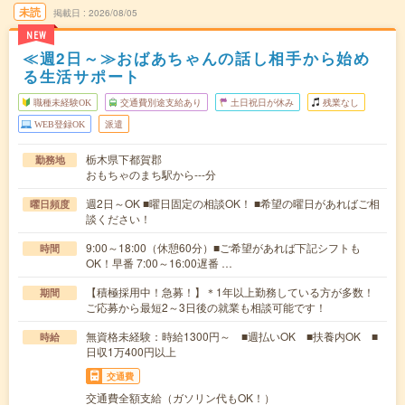
未読
掲載日
2026/08/05
NEW
≪週2日～≫おばあちゃんの話し相手から始め
る生活サポート
職種未経験OK
交通費別途支給あり
土日祝日が休み
残業なし
WEB登録OK
派遣
栃木県下都賀郡
勤務地
おもちゃのまち駅から---分
週2日～OK ■曜日固定の相談OK！ ■希望の曜日があればご相
曜日頻度
談ください！
9:00～18:00（休憩60分）■ご希望があれば下記シフトも
時間
OK！早番 7:00～16:00遅番 …
【積極採用中！急募！】＊1年以上勤務している方が多数！
期間
ご応募から最短2～3日後の就業も相談可能です！
無資格未経験：時給1300円～ ■週払いOK ■扶養内OK ■
時給
日収1万400円以上
交通費
交通費全額支給（ガソリン代もOK！）