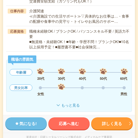
交通費全額支給（ガソリン代もOK！）
介護関連
仕事内容
≪介護施設での生活サポート≫▽具体的なお仕事は…・食事
の配膳や食事中の見守り・トイレやお風呂のサポー…
職種未経験OK / ブランクOK / パソコンスキル不要 / 英語力不
応募資格
要
■無資格・未経験OK！■年齢・学歴不問！ブランクOK!■10名
以上採用予定！■履歴書不要■社会保険完…
職場の雰囲気
年齢層
20代
30代
40代
50代
60代
男女比率
女性
男性
もっと見る
気になる!
応募へ進む
詳しく見る
派遣会社
日研トータルソーシング株式会社 メディカルケア事業部