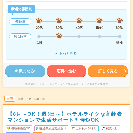
職場の雰囲気
年齢層
20代
30代
40代
50代
60代
男女比率
女性
男性
もっと見る
気になる!
応募へ進む
詳しく見る
派遣会社
日研トータルソーシング株式会社 メディカルケア事業部
未読
掲載日
2026/08/03
【8月～OK！週3日～】ホテルライクな高齢者
マンションで生活サポート＊時短OK
職種未経験OK
交通費別途支給あり
土日祝日が休み
残業なし