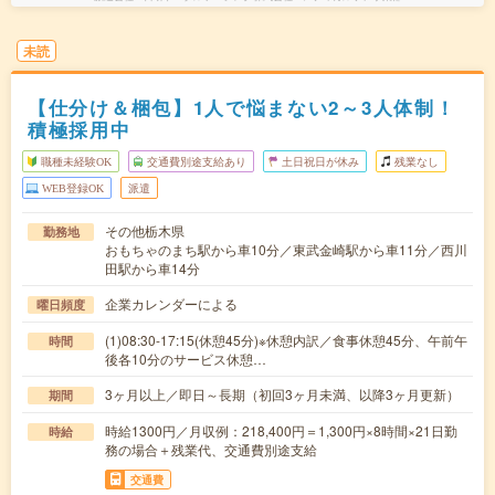
未読
【仕分け＆梱包】1人で悩まない2～3人体制！
積極採用中
職種未経験OK
交通費別途支給あり
土日祝日が休み
残業なし
WEB登録OK
派遣
その他栃木県
勤務地
おもちゃのまち駅から車10分／東武金崎駅から車11分／西川
田駅から車14分
企業カレンダーによる
曜日頻度
(1)08:30-17:15(休憩45分)※休憩内訳／食事休憩45分、午前午
時間
後各10分のサービス休憩…
3ヶ月以上／即日～長期（初回3ヶ月未満、以降3ヶ月更新）
期間
時給1300円／月収例：218,400円＝1,300円×8時間×21日勤
時給
務の場合＋残業代、交通費別途支給
交通費