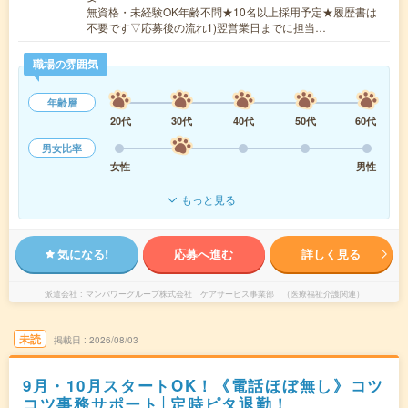
無資格・未経験OK年齢不問★10名以上採用予定★履歴書は
不要です▽応募後の流れ1)翌営業日までに担当…
職場の雰囲気
年齢層
20代
30代
40代
50代
60代
男女比率
女性
男性
もっと見る
気になる!
応募へ進む
詳しく見る
派遣会社
マンパワーグループ株式会社 ケアサービス事業部 （医療福祉介護関連）
未読
掲載日
2026/08/03
9月・10月スタートOK！《電話ほぼ無し》コツ
コツ事務サポート│定時ピタ退勤！