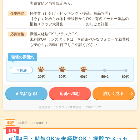
実費支給／当社規定あり。
軽作業（仕分け・ピッキング・検品、商品管理）
仕事内容
【今すぐ始められる】未経験からOK！有名メーカー製品の
梱包スタッフ大募集－－－－－－おしごと詳細－－…
職種未経験OK / ブランクOK
応募資格
未経験OK ランスタッドは、きめ細やかなフォローで就業後
も安心！お気軽に何でもご相談ください！
職場の雰囲気
年齢層
20代
30代
40代
50代
60代
気になる!
応募へ進む
詳しく見る
派遣会社
ランスタッド株式会社 北関東エリア
未読
掲載日
2026/08/04
NEW
≪週4日・時短OK≫未経験OK！病院でメッセ