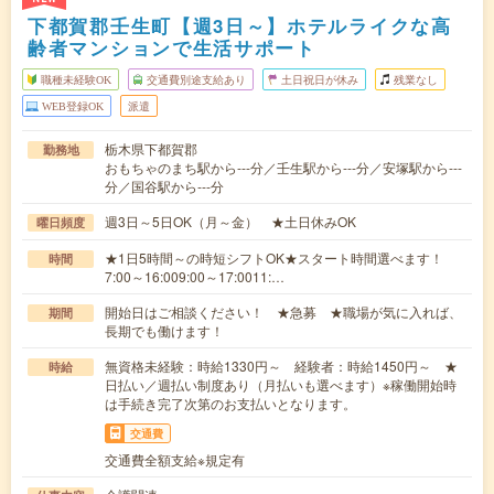
下都賀郡壬生町【週3日～】ホテルライクな高
齢者マンションで生活サポート
職種未経験OK
交通費別途支給あり
土日祝日が休み
残業なし
WEB登録OK
派遣
栃木県下都賀郡
勤務地
おもちゃのまち駅から---分／壬生駅から---分／安塚駅から---
分／国谷駅から---分
週3日～5日OK（月～金） ★土日休みOK
曜日頻度
★1日5時間～の時短シフトOK★スタート時間選べます！
時間
7:00～16:009:00～17:0011:…
開始日はご相談ください！ ★急募 ★職場が気に入れば、
期間
長期でも働けます！
無資格未経験：時給1330円～ 経験者：時給1450円～ ★
時給
日払い／週払い制度あり（月払いも選べます）※稼働開始時
は手続き完了次第のお支払いとなります。
交通費
交通費全額支給※規定有