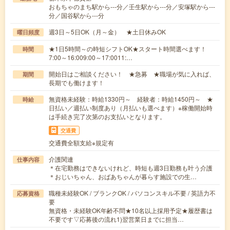
おもちゃのまち駅から---分／壬生駅から---分／安塚駅から---
分／国谷駅から---分
週3日～5日OK（月～金） ★土日休みOK
曜日頻度
★1日5時間～の時短シフトOK★スタート時間選べます！
時間
7:00～16:009:00～17:0011:…
開始日はご相談ください！ ★急募 ★職場が気に入れば、
期間
長期でも働けます！
無資格未経験：時給1330円～ 経験者：時給1450円～ ★
時給
日払い／週払い制度あり（月払いも選べます）※稼働開始時
は手続き完了次第のお支払いとなります。
交通費
交通費全額支給※規定有
介護関連
仕事内容
＊在宅勤務はできないけれど、時短も週3日勤務も叶う介護
＊おじいちゃん、おばあちゃんが暮らす施設での生…
職種未経験OK / ブランクOK / パソコンスキル不要 / 英語力不
応募資格
要
無資格・未経験OK年齢不問★10名以上採用予定★履歴書は
不要です▽応募後の流れ1)翌営業日までに担当…