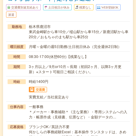
交通費別途支給あり
土日祝日が休み
残業なし
WEB登録OK
派遣
栃木県鹿沼市
勤務地
東武金崎駅から車10分／樅山駅から車15分／新鹿沼駅から車
20分／おもちゃのまち駅から車25分
月曜～金曜の週5日勤務/土日祝日休み（完全週休2日制）
曜日頻度
08:30-17:00(休憩60分)【残業なし】
時間
3ヶ月以上／9月or10月～長期（初回2ヶ月、以降3ヶ月更
期間
新）※スタート可能日ご相談ください。
時給1400円
時給
交通費
実費支給／当社規定あり
一般事務
仕事内容
＊メーカー・事務補助＊《主な業務》・専用システムへの入
力・帳票作成（見積書、伝票など）・金額データの…
ブランクOK / 英語力不要
応募資格
何かしらの事務経験Excel：基本操作 ランスタッドは、きめ