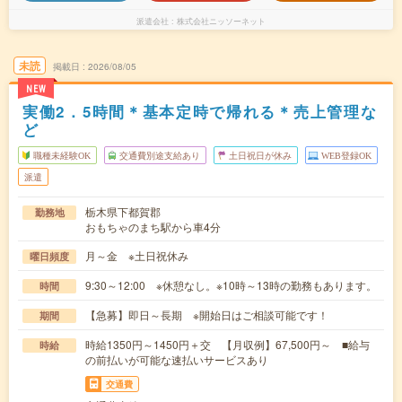
派遣会社
株式会社ニッソーネット
未読
掲載日
2026/08/05
NEW
実働2．5時間＊基本定時で帰れる＊売上管理な
ど
職種未経験OK
交通費別途支給あり
土日祝日が休み
WEB登録OK
派遣
栃木県下都賀郡
勤務地
おもちゃのまち駅から車4分
月～金 ※土日祝休み
曜日頻度
9:30～12:00 ※休憩なし。※10時～13時の勤務もあります。
時間
【急募】即日～長期 ※開始日はご相談可能です！
期間
時給1350円～1450円＋交 【月収例】67,500円～ ■給与
時給
の前払いが可能な速払いサービスあり
交通費