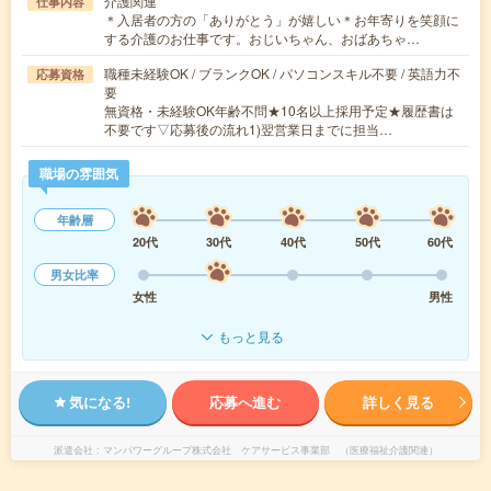
介護関連
仕事内容
＊入居者の方の「ありがとう」が嬉しい＊お年寄りを笑顔に
する介護のお仕事です。おじいちゃん、おばあちゃ…
職種未経験OK / ブランクOK / パソコンスキル不要 / 英語力不
応募資格
要
無資格・未経験OK年齢不問★10名以上採用予定★履歴書は
不要です▽応募後の流れ1)翌営業日までに担当…
職場の雰囲気
年齢層
20代
30代
40代
50代
60代
男女比率
女性
男性
もっと見る
気になる!
応募へ進む
詳しく見る
派遣会社
マンパワーグループ株式会社 ケアサービス事業部 （医療福祉介護関連）