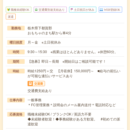
職種未経験OK
交通費別途支給あり
土日祝日が休み
WEB登録OK
派遣
栃木県下都賀郡
勤務地
おもちゃのまち駅から車4分
月～金 ※土日祝休み
曜日頻度
9:30～15:30 ※残業はほとんどありません。※休憩60分。
時間
【急募】即日～長期 ※開始日はご相談可能です！
期間
時給1250円＋交 【月収例】150,000円～ ■給与の前払い
時給
が可能な速払いサービスあり
交通費
交通費支給あり
一般事務
仕事内容
＊FC管理業務＊説明会のメール案内送付＊電話対応など
職種未経験OK / ブランクOK / 英語力不要
応募資格
◆未経験者歓迎！◆事務経験がある方歓迎。 #初めての派
遣歓迎