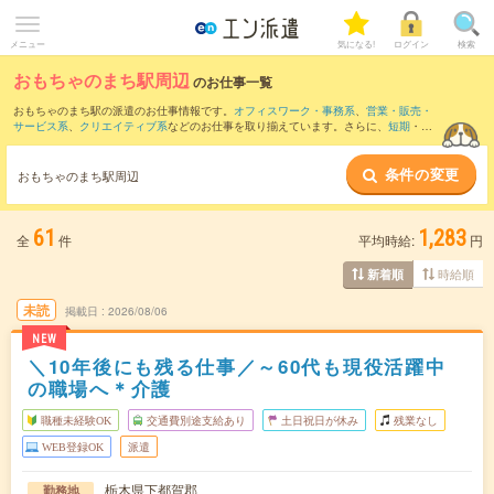
メニュー
気になる!
ログイン
検索
おもちゃのまち駅周辺
のお仕事一覧
おもちゃのまち駅の派遣のお仕事情報です。
オフィスワーク・事務系
、
営業・販売・
サービス系
、
クリエイティブ系
などのお仕事を取り揃えています。さらに、
短期
・
単
発
などの期間や、
職種未経験OK
などのこだわり条件で絞り込んでいただけます。
条件の変更
また、
宇都宮駅
・
雀宮駅
・
東武宇都宮駅
・
鶴田駅
・
鹿沼駅
など近隣駅のお仕事もご確
おもちゃのまち駅周辺
認いただけます。
61
1,283
全
件
平均時給:
円
時給順
新着順
未読
掲載日
2026/08/06
NEW
＼10年後にも残る仕事／～60代も現役活躍中
の職場へ＊介護
職種未経験OK
交通費別途支給あり
土日祝日が休み
残業なし
WEB登録OK
派遣
栃木県下都賀郡
勤務地