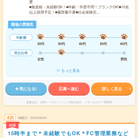
要
■無資格・未経験OK！■年齢・学歴不問！ブランクOK!■10名
以上採用予定！■履歴書不要■社会保険完…
職場の雰囲気
年齢層
20代
30代
40代
50代
60代
男女比率
女性
男性
もっと見る
気になる!
応募へ進む
詳しく見る
派遣会社
日研トータルソーシング株式会社 メディカルケア事業部
未読
掲載日
2026/08/04
NEW
15時半まで＊未経験でもOK＊FC管理業務など