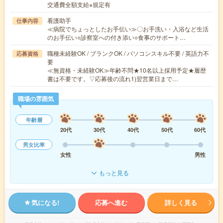
交通費全額支給※規定有
看護助手
仕事内容
≪病院でちょっとしたお手伝い≫〇お手洗い・入浴など生活
のお手伝い○診察室への付き添い○食事のサポート…
職種未経験OK / ブランクOK / パソコンスキル不要 / 英語力不
応募資格
要
≪無資格・未経験OK≫年齢不問★10名以上採用予定★履歴
書は不要です。▽応募後の流れ1)翌営業日まで…
職場の雰囲気
年齢層
20代
30代
40代
50代
60代
男女比率
女性
男性
もっと見る
気になる!
応募へ進む
詳しく見る