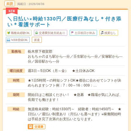
未読
掲載日
2026/08/06
NEW
＼日払い×時給1330円／医療行為なし＊付き添
い＊看護サポート
職種未経験OK
交通費別途支給あり
土日祝日が休み
残業なし
WEB登録OK
派遣
栃木県下都賀郡
勤務地
おもちゃのまち駅から---分／壬生駅から---分／安塚駅から---
分／国谷駅から---分
週3日～5日OK（月～金） ★土日休みOK
曜日頻度
★1日5時間～の時短シフトOK★都合に合わせてシフトが決
時間
められますシフト例：7：00～16：009：…
開始日はご相談ください！ ★急募 ★職場が気に入れば、
期間
長期でも働けます！
無資格未経験：時給1330円～ 経験者：時給1450円～ ★
時給
日払い／週払い制度あり（月払いも選べます）※稼働開始時
は手続き完了次第のお支払いとなります。
交通費