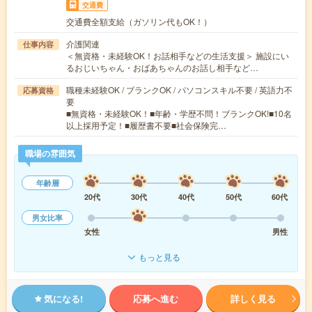
交通費
交通費全額支給（ガソリン代もOK！）
介護関連
仕事内容
＜無資格・未経験OK！お話相手などの生活支援＞ 施設にい
るおじいちゃん・おばあちゃんのお話し相手など…
職種未経験OK / ブランクOK / パソコンスキル不要 / 英語力不
応募資格
要
■無資格・未経験OK！■年齢・学歴不問！ブランクOK!■10名
以上採用予定！■履歴書不要■社会保険完…
職場の雰囲気
年齢層
20代
30代
40代
50代
60代
男女比率
女性
男性
もっと見る
気になる!
応募へ進む
詳しく見る