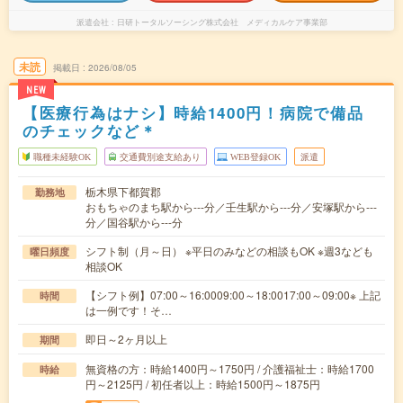
派遣会社
日研トータルソーシング株式会社 メディカルケア事業部
未読
掲載日
2026/08/05
NEW
【医療行為はナシ】時給1400円！病院で備品
のチェックなど＊
職種未経験OK
交通費別途支給あり
WEB登録OK
派遣
栃木県下都賀郡
勤務地
おもちゃのまち駅から---分／壬生駅から---分／安塚駅から---
分／国谷駅から---分
シフト制（月～日） ※平日のみなどの相談もOK ※週3なども
曜日頻度
相談OK
【シフト例】07:00～16:0009:00～18:0017:00～09:00※ 上記
時間
は一例です！そ…
即日～2ヶ月以上
期間
無資格の方：時給1400円～1750円 / 介護福祉士：時給1700
時給
円～2125円 / 初任者以上：時給1500円～1875円