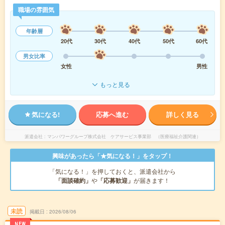
職場の雰囲気
年齢層
20代
30代
40代
50代
60代
男女比率
女性
男性
もっと見る
気になる!
応募へ進む
詳しく見る
派遣会社
マンパワーグループ株式会社 ケアサービス事業部 （医療福祉介護関連）
興味があったら「★気になる！」をタップ！
「気になる！」を押しておくと、派遣会社から
「面談確約」
や
「応募歓迎」
が届きます！
未読
掲載日
2026/08/06
NEW