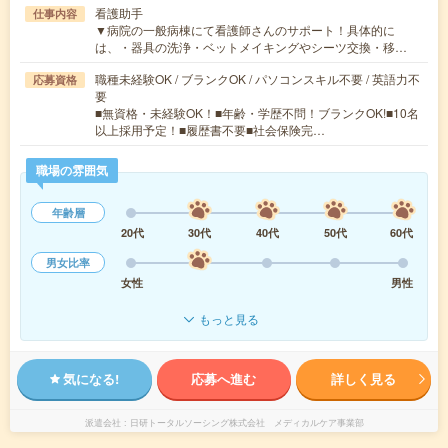
看護助手
仕事内容
▼病院の一般病棟にて看護師さんのサポート！具体的に
は、・器具の洗浄・ベットメイキングやシーツ交換・移…
職種未経験OK / ブランクOK / パソコンスキル不要 / 英語力不
応募資格
要
■無資格・未経験OK！■年齢・学歴不問！ブランクOK!■10名
以上採用予定！■履歴書不要■社会保険完…
職場の雰囲気
年齢層
20代
30代
40代
50代
60代
男女比率
女性
男性
もっと見る
気になる!
応募へ進む
詳しく見る
派遣会社
日研トータルソーシング株式会社 メディカルケア事業部