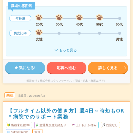
職場の雰囲気
年齢層
20代
30代
40代
50代
60代
男女比率
女性
男性
もっと見る
気になる!
応募へ進む
詳しく見る
派遣会社
株式会社スタッフサービス（茨城・栃木・群馬エリア）
未読
掲載日
2026/08/03
【フルタイム以外の働き方】週4日～時短もOK
＊病院でのサポート業務
職種未経験OK
交通費別途支給あり
土日祝日が休み
残業なし
WEB登録OK
派遣