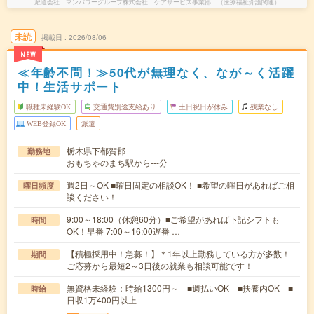
派遣会社
マンパワーグループ株式会社 ケアサービス事業部 （医療福祉介護関連）
未読
掲載日
2026/08/06
NEW
≪年齢不問！≫50代が無理なく、なが～く活躍
中！生活サポート
職種未経験OK
交通費別途支給あり
土日祝日が休み
残業なし
WEB登録OK
派遣
栃木県下都賀郡
勤務地
おもちゃのまち駅から---分
週2日～OK ■曜日固定の相談OK！ ■希望の曜日があればご相
曜日頻度
談ください！
9:00～18:00（休憩60分）■ご希望があれば下記シフトも
時間
OK！早番 7:00～16:00遅番 …
【積極採用中！急募！】＊1年以上勤務している方が多数！
期間
ご応募から最短2～3日後の就業も相談可能です！
無資格未経験：時給1300円～ ■週払いOK ■扶養内OK ■
時給
日収1万400円以上