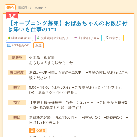
未読
掲載日
2026/08/05
NEW
【オープニング募集】おばあちゃんのお散歩付
き添いも仕事の1つ
職種未経験OK
交通費別途支給あり
土日祝日が休み
残業なし
WEB登録OK
派遣
栃木県下都賀郡
勤務地
おもちゃのまち駅から---分
週2日～OK ■曜日固定の相談OK！ ■希望の曜日があればご相
曜日頻度
談ください！
9:00～18:00（休憩60分）■ご希望があれば下記シフトも
時間
OK！早番 7:00～16:00遅番 …
【現在も積極採用中！急募！】2カ月～ ■ご応募から最短2
期間
～3日後の就業も相談可能です！
無資格未経験：時給1300円～ ■週払いOK ■扶養内OK ■
時給
日収1万400円以上
交通費