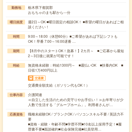
栃木県下都賀郡
勤務地
おもちゃのまち駅から---分
週2日～OK ■曜日固定の相談OK！ ■希望の曜日があればご相
曜日頻度
談ください！
9:00～18:00（休憩60分）■ご希望があれば下記シフトも
時間
OK！早番 7:00～16:00遅番 …
【8月中のスタートOK！急募！】2カ月～ ■ご応募から最短
期間
2～3日後に就業が可能です！
無資格未経験：時給1300円～ ■週払いOK ■扶養内OK ■
時給
日収1万400円以上
交通費
交通費全額支給（ガソリン代もOK！）
介護関連
仕事内容
≪自立した生活のための見守りやお手伝い！≫お年寄りが少
人数で生活する「グループホーム」。利用者さんが…
職種未経験OK / ブランクOK / パソコンスキル不要 / 英語力不
応募資格
要
■資格・経験・年齢不問■学歴不問■10名以上採用予定！■履
歴書不要■面談確約■社会保険完備■社員登用…