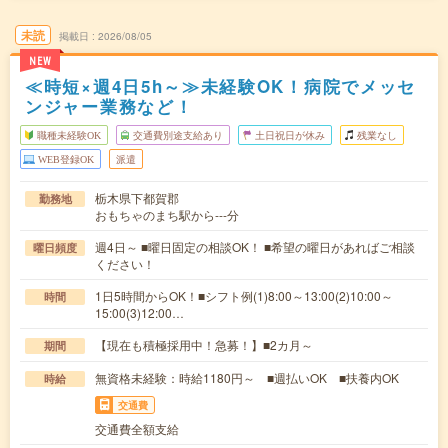
未読
掲載日
2026/08/05
NEW
≪時短×週4日5h～≫未経験OK！病院でメッセ
ンジャー業務など！
職種未経験OK
交通費別途支給あり
土日祝日が休み
残業なし
WEB登録OK
派遣
栃木県下都賀郡
勤務地
おもちゃのまち駅から---分
週4日～ ■曜日固定の相談OK！ ■希望の曜日があればご相談
曜日頻度
ください！
1日5時間からOK！■シフト例(1)8:00～13:00(2)10:00～
時間
15:00(3)12:00…
【現在も積極採用中！急募！】■2カ月～
期間
無資格未経験：時給1180円～ ■週払いOK ■扶養内OK
時給
交通費
交通費全額支給