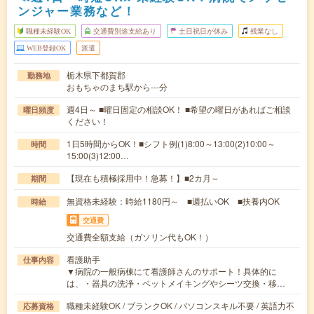
ンジャー業務など！
職種未経験OK
交通費別途支給あり
土日祝日が休み
残業なし
WEB登録OK
派遣
栃木県下都賀郡
勤務地
おもちゃのまち駅から---分
週4日～ ■曜日固定の相談OK！ ■希望の曜日があればご相談
曜日頻度
ください！
1日5時間からOK！■シフト例(1)8:00～13:00(2)10:00～
時間
15:00(3)12:00…
【現在も積極採用中！急募！】■2カ月～
期間
無資格未経験：時給1180円～ ■週払いOK ■扶養内OK
時給
交通費
交通費全額支給（ガソリン代もOK！）
看護助手
仕事内容
▼病院の一般病棟にて看護師さんのサポート！具体的に
は、・器具の洗浄・ベットメイキングやシーツ交換・移…
職種未経験OK / ブランクOK / パソコンスキル不要 / 英語力不
応募資格