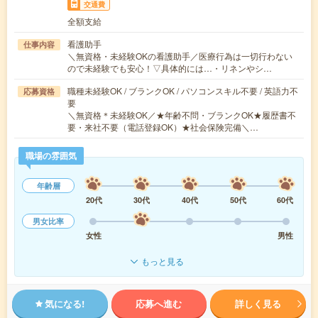
交通費
全額支給
看護助手
仕事内容
＼無資格・未経験OKの看護助手／医療行為は一切行わない
ので未経験でも安心！▽具体的には…・リネンやシ…
職種未経験OK / ブランクOK / パソコンスキル不要 / 英語力不
応募資格
要
＼無資格＊未経験OK／★年齢不問・ブランクOK★履歴書不
要・来社不要（電話登録OK）★社会保険完備＼…
職場の雰囲気
年齢層
20代
30代
40代
50代
60代
男女比率
女性
男性
もっと見る
気になる!
応募へ進む
詳しく見る