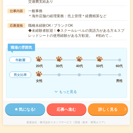
交通費支給あり
一般事務
仕事内容
＊海外店舗の経理業務：売上管理＊経費精算など
職種未経験OK / ブランクOK
応募資格
◆未経験者歓迎！◆スクールレベルの英語力がある方＆スプ
レッドシートの使用経験がある方歓迎。 #初めて…
職場の雰囲気
年齢層
20代
30代
40代
50代
60代
男女比率
女性
男性
もっと見る
気になる!
応募へ進む
詳しく見る
派遣会社
株式会社スタッフサービス（茨城・栃木・群馬エリア）