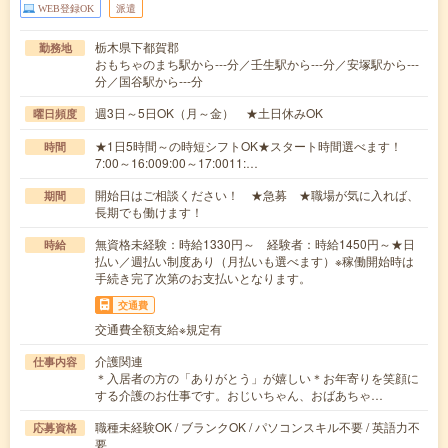
WEB登録OK
派遣
栃木県下都賀郡
勤務地
おもちゃのまち駅から---分／壬生駅から---分／安塚駅から---
分／国谷駅から---分
週3日～5日OK（月～金） ★土日休みOK
曜日頻度
★1日5時間～の時短シフトOK★スタート時間選べます！
時間
7:00～16:009:00～17:0011:…
開始日はご相談ください！ ★急募 ★職場が気に入れば、
期間
長期でも働けます！
無資格未経験：時給1330円～ 経験者：時給1450円～★日
時給
払い／週払い制度あり（月払いも選べます）※稼働開始時は
手続き完了次第のお支払いとなります。
交通費
交通費全額支給※規定有
介護関連
仕事内容
＊入居者の方の「ありがとう」が嬉しい＊お年寄りを笑顔に
する介護のお仕事です。おじいちゃん、おばあちゃ…
職種未経験OK / ブランクOK / パソコンスキル不要 / 英語力不
応募資格
要