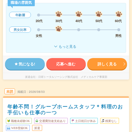
職場の雰囲気
年齢層
20代
30代
40代
50代
60代
男女比率
女性
男性
もっと見る
気になる!
応募へ進む
詳しく見る
派遣会社
日研トータルソーシング株式会社 メディカルケア事業部
未読
掲載日
2026/08/03
年齢不問！グループホームスタッフ＊料理のお
手伝いも仕事の一つ
職種未経験OK
交通費別途支給あり
土日祝日が休み
残業なし
WEB登録OK
派遣