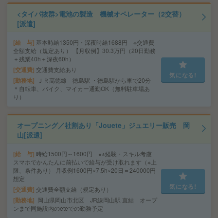
<タイパ抜群>電池の製造 機械オペレーター（2交替）
[派遣]
給 与
基本時給1350円・深夜時給1688円 ※交通費
全額支給（規定あり） 【月収例】30.3万円（20日勤務
＋残業40h＋深夜60h）
交通費
交通費支給あり
気になる!
勤務地
ＪＲ高徳線 徳島駅 ・徳島駅から車で20分
＊自転車、バイク、マイカー通勤OK（無料駐車場あ
り）
オープニング／社割あり「Jouete」ジュエリー販売 岡
山[派遣]
給 与
時給1500円～1600円 ※※経験・スキル考慮
スマホでかんたんに前払いで給与が受け取れます（※上
限、条件あり） 月収例1600円×7.5h×20日＝240000円
想定
気になる!
交通費
交通費全額支給（規定あり）
勤務地
岡山県岡山市北区 JR線岡山駅 直結 オープ
ンまで同施設内のeteでの勤務予定