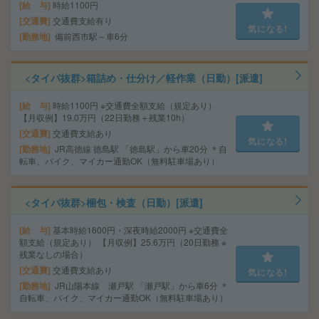
給 与
時給1100円
交通費
交通費支給有り
気になる!
勤務地
備前西市駅～車6分
<タイパ抜群>箱詰め・仕分け／軽作業（日勤）[派遣]
給 与
時給1100円 ※交通費全額支給（規定あり）
【月収例】19.0万円（22日勤務＋残業10h）
交通費
交通費支給あり
気になる!
勤務地
JR高徳線 徳島駅 「徳島駅」から車20分 ＊自
転車、バイク、マイカー通勤OK（無料駐車場あり）
<タイパ抜群>梱包・検査（日勤）[派遣]
給 与
基本時給1600円・深夜時給2000円 ※交通費全
額支給（規定あり） 【月収例】25.6万円（20日勤務 ※
残業なしの場合）
交通費
交通費支給あり
気になる!
勤務地
JR山陽本線 瀬戸駅 「瀬戸駅」から車6分 ＊
自転車、バイク、マイカー通勤OK（無料駐車場あり）