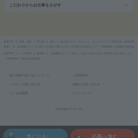
こだわりからお仕事をさがす
派遣TOP
中国・四国
岡山県
南区
株式会社スタッフサービス エンジニアリング事業本部（無期雇用
派遣）
【未経験スタート】決まった流れで進められる！社内SEで正社員デビュー（109546264）の派遣の仕事詳細
派遣TOP
ＪＲ宇野線
妹尾駅
【未経験スタート】決まった流れで進められる！社内SEで正社員デビュー
（109546264）の派遣の仕事詳細
個人情報の取り扱いについて
ご利用規約
ヘルプ・お問い合わせ
掲載のお問い合わせ
エン会社概要
サイトマップ
Copyright © en Inc.
気になる!
応募へ進む