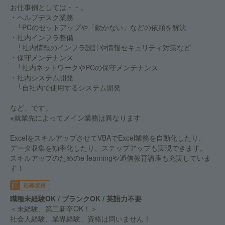
お仕事例としては・・。
・ヘルプデスク業務
└PCのセットアップや「動かない」などの依頼を解決
・社内インフラ整備
└社内情報のインフラ設計や情報セキュリティ対策など
・保守メンテナンス
└社内ネットワークやPCの保守メンテナンス
・社内システム開発
└自社内で使用するシステム開発
など、です。
※就業先によってメイン業務は異なります
ExcelをスキルアップさせてVBAでExcel業務を自動化したり、
データ収集を効率化したり、ステップアップも実現できます。
スキルアップのためのe-learningや通信教育講座も充実していま
す！
応募資格
職種未経験OK / ブランクOK / 英語力不要
＜未経験、第二新卒OK！＞
社会人経験、業界経験、資格は問いません！