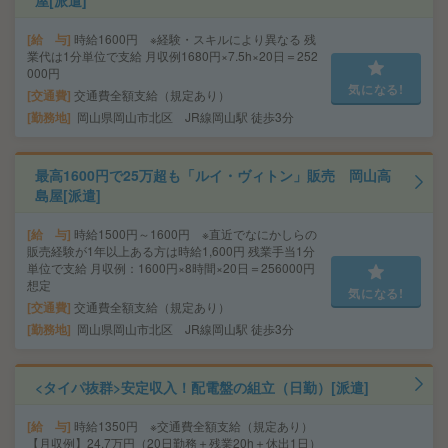
屋[派遣]
給 与
時給1600円 ※経験・スキルにより異なる 残
業代は1分単位で支給 月収例1680円×7.5h×20日＝252
000円
気になる!
交通費
交通費全額支給（規定あり）
勤務地
岡山県岡山市北区 JR線岡山駅 徒歩3分
最高1600円で25万超も「ルイ・ヴィトン」販売 岡山高
島屋[派遣]
給 与
時給1500円～1600円 ※直近でなにかしらの
販売経験が1年以上ある方は時給1,600円 残業手当1分
単位で支給 月収例：1600円×8時間×20日＝256000円
想定
気になる!
交通費
交通費全額支給（規定あり）
勤務地
岡山県岡山市北区 JR線岡山駅 徒歩3分
<タイパ抜群>安定収入！配電盤の組立（日勤）[派遣]
給 与
時給1350円 ※交通費全額支給（規定あり）
【月収例】24.7万円（20日勤務＋残業20h＋休出1日）