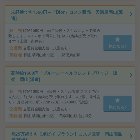
未経験でも1560円～「Dior」コスメ販売 天満屋岡山[派
遣]
給 与
時給1560円 ※※ご経験・スキルによって優遇
致します。 ※スマホで簡単に前払いで給与が受け取れ
ます（上限・条件有）
気になる!
交通費
交通費全額支給（規定あり）
勤務地
岡山県岡山市北区 郵便局前駅
高時給1600円「ブルーレーベルクレストブリッジ」販
売 岡山[派遣]
給 与
時給1600円 ※経験・スキル考慮 スマホでか
んたんに前払いで給与が受け取れます（※上限、条件あ
り） 月収例1600円×7.5h×20日＝240000円想定
気になる!
交通費
交通費全額支給（規定あり）
勤務地
岡山県岡山市北区 JR線岡山駅 徒歩3分
月25万超えも【ボビイ ブラウン】コスメ販売 岡山高島