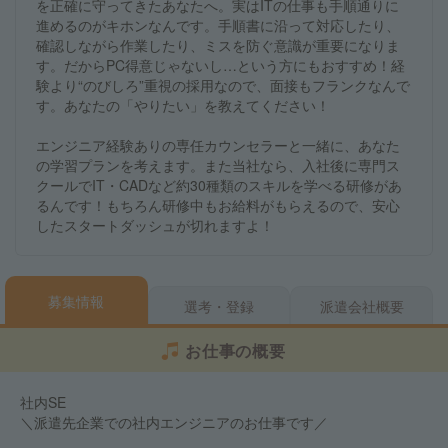
を正確に守ってきたあなたへ。実はITの仕事も手順通りに
進めるのがキホンなんです。手順書に沿って対応したり、
確認しながら作業したり、ミスを防ぐ意識が重要になりま
す。だからPC得意じゃないし…という方にもおすすめ！経
験より“のびしろ”重視の採用なので、面接もフランクなんで
す。あなたの「やりたい」を教えてください！
エンジニア経験ありの専任カウンセラーと一緒に、あなた
の学習プランを考えます。また当社なら、入社後に専門ス
クールでIT・CADなど約30種類のスキルを学べる研修があ
るんです！もちろん研修中もお給料がもらえるので、安心
したスタートダッシュが切れますよ！
募集情報
選考・登録
派遣会社概要
お仕事の概要
社内SE
＼派遣先企業での社内エンジニアのお仕事です／