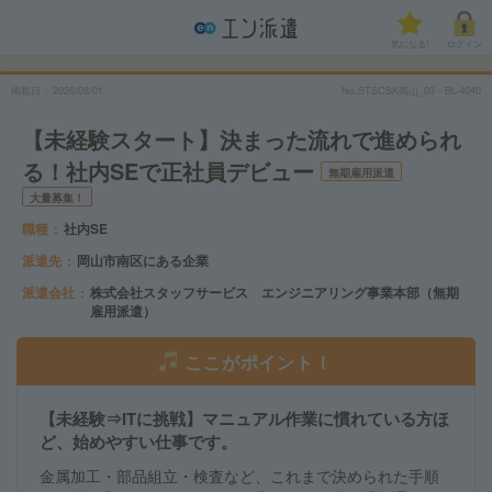
気になる!
ログイン
掲載日
2026/08/01
No.STSCSK岡山_03・BL-4040
【未経験スタート】決まった流れで進められ
る！社内SEで正社員デビュー
無期雇用派遣
大量募集！
職種
社内SE
派遣先
岡山市南区にある企業
派遣会社
株式会社スタッフサービス エンジニアリング事業本部（無期
雇用派遣）
ここがポイント！
【未経験⇒ITに挑戦】マニュアル作業に慣れている方ほ
ど、始めやすい仕事です。
金属加工・部品組立・検査など、これまで決められた手順