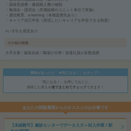
・講座受講費・書籍購入費の補助
・勉強会・講習会（所属組織やユニット単位で実施）
・通信教育、e-learning（各種提携先あり）
・キャリア自己申告（実現したいキャリアを申告できる制度）
※いずれも規定あり
その他の特徴
大手企業 / 服装自由 / 職場が分煙 / 派遣社員が多数就業
興味があったら「★気になる！」をタップ！
「気になる！」を押しておくと、
保存した求人を
後でまとめてチェック
できます！
あなたの閲覧履歴からのオススメのお仕事です
【未経験可】健診センターでデータ入力＋封入作業！駅
チカ[派遣]