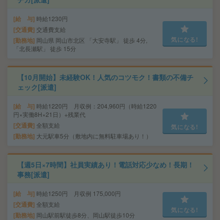
給 与
時給1230円
交通費
交通費支給
気になる!
勤務地
岡山県 岡山市北区 「大安寺駅」 徒歩 4分,
「北長瀬駅」 徒歩 15分
【10月開始】未経験OK！人気のコツモク！書類の不備チ
ェック[派遣]
給 与
時給1220円 月収例：204,960円（時給1220
円×実働8H×21日）+残業代
交通費
全額支給
気になる!
勤務地
大元駅車5分（敷地内に無料駐車場あり！）
【週5日×7時間】社員実績あり！電話対応少なめ！長期！
事務[派遣]
給 与
時給1250円 月収例 175,000円
交通費
全額支給
気になる!
勤務地
岡山駅前駅徒歩8分、岡山駅徒歩10分