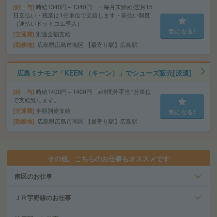
給 与
時給1340円～1340円 ・毎月末締め/翌月15
日支払い・残業は1分単位で支給します・前払い制度
（速払いドットコム導入）
気になる!
交通費
別途全額支給
勤務地
広島県広島市南区 【最寄り駅】広島駅
広島ミナモア「KEEN （キーン）」でシューズ販売[派遣]
給 与
時給1400円～1400円 ※時間外手当1分単位
で支給致します。
交通費
全額別途支給
気になる!
勤務地
広島県広島市南区 【最寄り駅】広島駅
その他、こちらのお仕事もオススメです
南区のお仕事
ＪＲ宇野線のお仕事