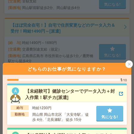
交通費
全額支給
気になる!
勤務地
岡山駅前駅徒歩2分、岡山駅徒歩4分
【ほぼ完全在宅！】自宅で住所変更などのデータ入力＆
受付！時給1490円～[派遣]
給 与
時給1490円～1690円
交通費
交通費別途支給（規定）
気になる!
勤務地
広島県広島市 市役所前から徒歩1分／鷹野橋
駅から徒歩4分
どちらのお仕事が気になりますか？
＼高時給1350円！残業ほぼなし／【商社でのサポート事
1
/10
務】[派遣]
【未経験可】健診センターでデータ入力＋封
給 与
時給1350円＋交
入作業！駅チカ[派遣]
交通費
交通費支給(社内規定あり)
気になる!
時給1230円
給与
勤務地
JR線 岡山駅 徒歩3分
岡山県 岡山市北区 「大安寺駅」 徒
勤務地
気になる!
歩 4分,「北長瀬駅」 徒歩 15分
【電話対応ナシ！】三番町でサクッと定時退社♩データ
入力中心のモクモク事務✨[派遣]