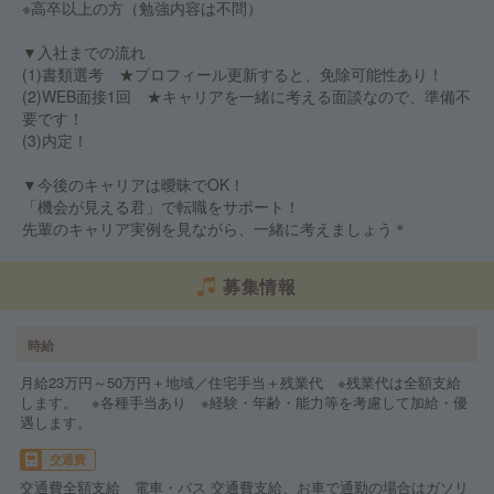
※高卒以上の方（勉強内容は不問）
▼入社までの流れ
(1)書類選考 ★プロフィール更新すると、免除可能性あり！
(2)WEB面接1回 ★キャリアを一緒に考える面談なので、準備不
要です！
(3)内定！
▼今後のキャリアは曖昧でOK！
「機会が見える君」で転職をサポート！
先輩のキャリア実例を見ながら、一緒に考えましょう＊
募集情報
時給
月給23万円～50万円＋地域／住宅手当＋残業代 ※残業代は全額支給
します。 ※各種手当あり ※経験・年齢・能力等を考慮して加給・優
遇します。
交通費
交通費全額支給 電車・バス 交通費支給、お車で通勤の場合はガソリ