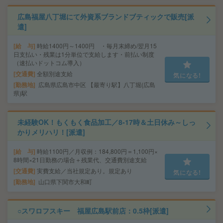
広島福屋八丁堀にて外資系ブランドブティックで販売[派
遣]
給 与
時給1400円～1400円 ・毎月末締め/翌月15
日支払い・残業は1分単位で支給します・前払い制度
（速払いドットコム導入）
交通費
全額別途支給
気になる!
勤務地
広島県広島市中区 【最寄り駅】八丁堀(広島
県)駅
未経験OK！もくもく食品加工／8‐17時＆土日休み～しっ
かりメリハリ！[派遣]
給 与
時給1100円／月収例：184,800円＝1,100円×
8時間×21日勤務の場合＋残業代、交通費別途支給
交通費
実費支給／当社規定あり。規定あり
気になる!
勤務地
山口県下関市大和町
○スワロフスキー 福屋広島駅前店：0.5枠[派遣]