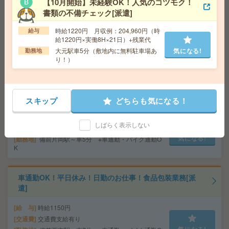
【10月開始】未経験OK！人気のコツモク！
書類の不備チェック[派遣]
給 与
時給1200円／月収例：176,400円＝1,200円×
7時間×21日勤務の場合＋交通費別途支給
時給1220円 月収例：204,960円（時
給与
交通費
実費支給／当社規定あり。
給1220円×実働8H×21日）+残業代
気になる!
勤務地
県庁前駅から徒歩4分／松山市駅から徒歩8分
大元駅車5分（敷地内に無料駐車場あ
気になる!
勤務地
とアクセス良好な街中です！交通費支給あり
り！）
給与即払いOK！高時給！土日休み！日勤のお仕事！仕分
け業務[派遣]
スキップ
どちらも気になる！
給 与
時給1200円
しばらく表示しない
交通費
交通費支給有り
気になる!
勤務地
備前片岡駅～車5分 ※車通勤・バイク通勤O
K
車通勤OK！平日休み！日勤のお仕事！食品包装業務[派
遣]
給 与
時給1150円
交通費
交通費支給有り
気になる!