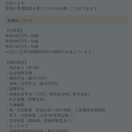
があります。
実務や育成制度を通じてスキルを磨くことができます！
配属先について
【年収例】
年収430万円／29歳
年収650万円／42歳
年収790万円／54歳
※上記には平均残業時間分の残業代を含んでいます。
【福利厚生】
・昇給あり（年1回）
・社会保険完備
・継続手当（最大1万円）
・地域／住宅手当（最大2万円）
・役職手当
・単身赴任手当（1万円／単身赴任時に毎月支給）
・転任旅費（実費支給）
・引越補助
・寮・社宅制度 家賃の20～50％補助、入居費用全額補助
・育児・介護休業（入社1年未満は除く）
・定年制度（満60歳／再雇用制度あり）
・キックオフ
・資格取得奨励金制度（最大30万円）