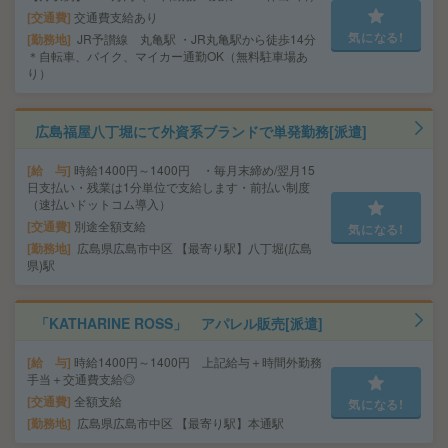
交通費
交通費支給あり
気になる!
勤務地
JR予讃線 丸亀駅 ・JR丸亀駅から徒歩14分
＊自転車、バイク、マイカー通勤OK（無料駐車場あ
り）
広島福屋八丁堀にて外資系ブランドで単発勤務[派遣]
給 与
時給1400円～1400円 ・毎月末締め/翌月15
日支払い・残業は1分単位で支給します・前払い制度
（速払いドットコム導入）
交通費
別途全額支給
気になる!
勤務地
広島県広島市中区 【最寄り駅】八丁堀(広島
県)駅
「KATHARINE ROSS」 アパレル販売[派遣]
給 与
時給1400円～1400円 上記給与＋時間外勤務
手当＋交通費支給◎
交通費
全額支給
気になる!
勤務地
広島県広島市中区 【最寄り駅】本通駅