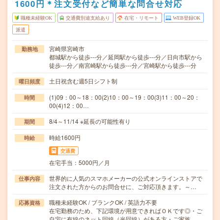
1600円＊注文受付など簡単な問合せ対応
職種未経験OK
交通費別途支給あり
在宅・リモート
WEB登録OK
派遣
宮崎県宮崎市
勤務地
都城駅から徒歩---分／延岡駅から徒歩---分／日向市駅から
徒歩---分／南宮崎駅から徒歩---分／宮崎駅から徒歩---分
土日祝含む週5日シフト制
曜日頻度
(1)09：00～18：00(2)10：00～19：00(3)11：00～20：
時間
00(4)12：00…
8/4～11/14 ※延長の可能性有り
期間
時給1600円
時給
交通費
在宅手当：5000円／月
世界的に人気のスマホメーカーの公式オンラインストアで
仕事内容
注文された方からのお問合せに、ご対応頂きます。～…
職種未経験OK / ブランクOK / 英語力不要
応募資格
在宅勤務のため、下記環境が用意できればＯＫです◎・ご
自宅に有線のネット回線（光回線）がある方・ご家族…