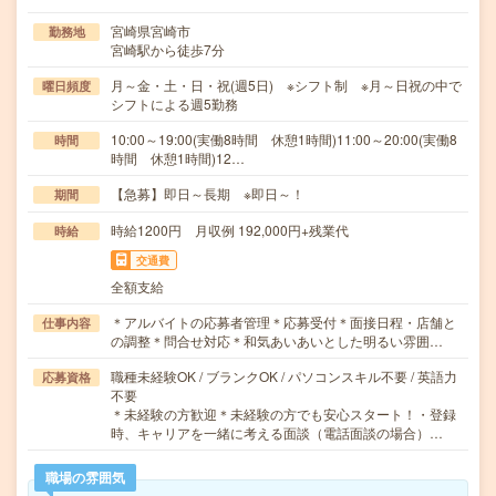
宮崎県宮崎市
勤務地
宮崎駅から徒歩7分
月～金・土・日・祝(週5日) ※シフト制 ※月～日祝の中で
曜日頻度
シフトによる週5勤務
10:00～19:00(実働8時間 休憩1時間)11:00～20:00(実働8
時間
時間 休憩1時間)12…
【急募】即日～長期 ※即日～！
期間
時給1200円 月収例 192,000円+残業代
時給
交通費
全額支給
＊アルバイトの応募者管理＊応募受付＊面接日程・店舗と
仕事内容
の調整＊問合せ対応＊和気あいあいとした明るい雰囲…
職種未経験OK / ブランクOK / パソコンスキル不要 / 英語力
応募資格
不要
＊未経験の方歓迎＊未経験の方でも安心スタート！・登録
時、キャリアを一緒に考える面談（電話面談の場合）…
職場の雰囲気