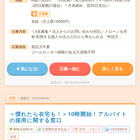
時給
×20日勤務の場合）＊月末締め、翌20日支払い
交通費
支給（月上限14000円）
＼5名募集＊法人からのお問い合わせ対応／ドローンを所
仕事内容
有‧利用する個人や法人の方から寄せられる「申請方…
英語力不要
応募資格
コールセンター経験のある方資格不問
気になる!
応募へ進む
詳しく見る
派遣会社
株式会社MUSASHI
未読
掲載日
2026/08/06
＜慣れたら在宅も！＞10時開始！アルバイト
の採用に関する窓口
職種未経験OK
交通費別途支給あり
在宅・リモート
WEB登録OK
派遣