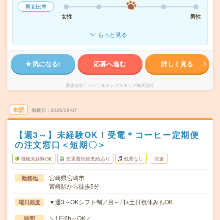
男女比率
女性
男性
もっと見る
気になる!
応募へ進む
詳しく見る
派遣会社
パーソルテンプスタッフ株式会社
未読
掲載日
2026/08/07
【週3～】未経験OK！受電＊コーヒー定期便
の注文窓口＜短期〇＞
職種未経験OK
交通費別途支給あり
残業なし
派遣
宮崎県宮崎市
勤務地
宮崎駅から徒歩5分
▼週3～OKシフト制／月～日※土日祝休みもOK
曜日頻度
＼1日6h～OK／
時間