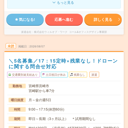
もっと見る
気になる!
応募へ進む
詳しく見る
派遣会社
株式会社ウィルオブ・ワーク コール&オフィスデザイン事業部
未読
掲載日
2026/08/07
＼5名募集／17：15定時×残業なし！ドローン
に関する問合せ対応
交通費別途支給あり
土日祝日が休み
残業なし
派遣
宮崎県宮崎市
勤務地
宮崎駅から車7分
月～金の週5日
曜日頻度
9:00～17:15(休憩60分)
時間
即日～長期（3ヶ月以上） ＊試用期間なし
期間
時給1300円 《月収例》18万8500円（＝1300×7時間15分