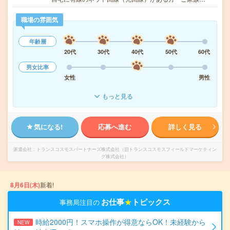
職場の雰囲気
年齢層
20代
30代
40代
50代
60代
男女比率
女性
男性
もっと見る
気になる!
応募へ進む
詳しく見る
派遣会社
トランスコスモスパートナーズ株式会社（旧トランスコスモスフィールドマーケティン
グ株式会社）
8月6日(木)
新着!
お仕事
★
トピックス
事務局注目の
時給2000円！スマホ操作が得意ならOK！未経験から
NEW