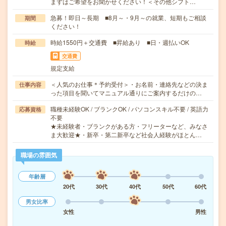
まずはご希望をお聞かせください！＜その他シフト…
急募！即日～長期 ■8月～・9月～の就業、短期もご相談
期間
ください！
時給1550円＋交通費 ■昇給あり ■日・週払いOK
時給
交通費
規定支給
＜人気のお仕事＊予約受付＞・お名前・連絡先などの決ま
仕事内容
った項目を聞いてマニュアル通りにご案内するだけの…
職種未経験OK / ブランクOK / パソコンスキル不要 / 英語力
応募資格
不要
★未経験者・ブランクがある方・フリーターなど、みなさ
ま大歓迎★・新卒・第二新卒など社会人経験がほとん…
職場の雰囲気
年齢層
20代
30代
40代
50代
60代
男女比率
女性
男性