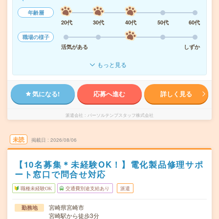
年齢層
20代
30代
40代
50代
60代
職場の様子
活気がある
しずか
もっと見る
気になる!
応募へ進む
詳しく見る
派遣会社
パーソルテンプスタッフ株式会社
未読
掲載日
2026/08/06
【10名募集＊未経験OK！】電化製品修理サポ
ート窓口で問合せ対応
職種未経験OK
交通費別途支給あり
派遣
宮崎県宮崎市
勤務地
宮崎駅から徒歩3分