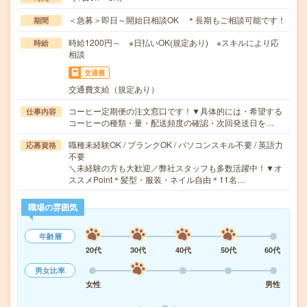
＜急募＞即日～開始日相談OK ＊長期もご相談可能です！
期間
時給1200円～ ※日払いOK(規定あり) ※スキルにより応
時給
相談
交通費
交通費支給（規定あり）
コーヒー定期便の注文窓口です！▼具体的には・希望する
仕事内容
コーヒーの種類・量・配送頻度の確認・次回発送日を…
職種未経験OK / ブランクOK / パソコンスキル不要 / 英語力
応募資格
不要
＼未経験の方も大歓迎／弊社スタッフも多数活躍中！▼オ
ススメPoint＊髪型・服装・ネイル自由＊11名…
職場の雰囲気
年齢層
20代
30代
40代
50代
60代
男女比率
女性
男性