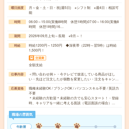
月～金・土・日・祝(週5日) ※シフト制 ※週4日：相談可
曜日頻度
能
06:00～15:00(実働8時間 休憩1時間)07:00～16:00(実働8
時間
時間 休憩1時間)16…
2026年09月上旬～長期 ※9月～！
期間
時給1200円～1250円 ◆深夜帯（22時～翌5時）は時給
時給
1,500円！
交通費
全額支給
＜問い合わせ例＞・今テレビで放送している商品がほし
仕事内容
い・先ほど注文したが個数を変更したい・注文をキャン…
職種未経験OK / ブランクOK / パソコンスキル不要 / 英語力
応募資格
不要
＊未経験の方歓迎＊未経験の方でも安心スタート！・登録
時、キャリアを一緒に考える面談（電話面談の場合）…
職場の雰囲気
年齢層