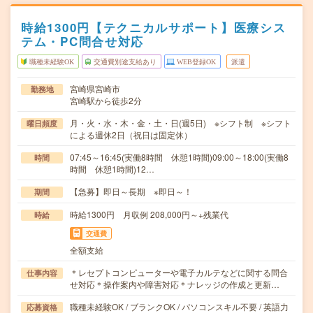
時給1300円【テクニカルサポート】医療シス
テム・PC問合せ対応
職種未経験OK
交通費別途支給あり
WEB登録OK
派遣
宮崎県宮崎市
勤務地
宮崎駅から徒歩2分
月・火・水・木・金・土・日(週5日) ※シフト制 ※シフト
曜日頻度
による週休2日（祝日は固定休）
07:45～16:45(実働8時間 休憩1時間)09:00～18:00(実働8
時間
時間 休憩1時間)12…
【急募】即日～長期 ※即日～！
期間
時給1300円 月収例 208,000円～+残業代
時給
交通費
全額支給
＊レセプトコンピューターや電子カルテなどに関する問合
仕事内容
せ対応＊操作案内や障害対応＊ナレッジの作成と更新…
職種未経験OK / ブランクOK / パソコンスキル不要 / 英語力
応募資格