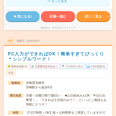
もっと見る
気になる!
応募へ進む
詳しく見る
派遣会社
株式会社ネオキャリア
未読
掲載日
2026/08/07
PC入力ができればOK！簡単すぎてびっくり
＊シンプルワーク！
職種未経験OK
交通費別途支給あり
土日祝日が休み
WEB登録OK
派遣
宮崎県宮崎市
勤務地
宮崎駅から徒歩5分
月曜～日曜の間で週5日～ ■土日祝休みもOK「平日のみ
曜日頻度
希望！」「できれば土日祝のみで！」といったご相談もお
気軽にどうぞ！
【1日7時間～OK】様々な時間帯をご用意していますので
時間