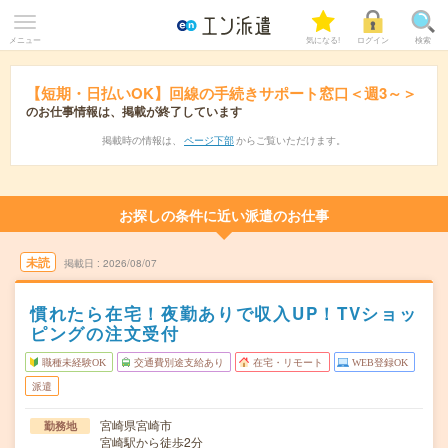
メニュー
気になる!
ログイン
検索
【短期・日払いOK】回線の手続きサポート窓口＜週3～＞
のお仕事情報は、掲載が終了しています
掲載時の情報は、
ページ下部
からご覧いただけます。
お探しの条件に近い派遣のお仕事
未読
掲載日
2026/08/07
慣れたら在宅！夜勤ありで収入UP！TVショッ
ピングの注文受付
職種未経験OK
交通費別途支給あり
在宅・リモート
WEB登録OK
派遣
宮崎県宮崎市
勤務地
宮崎駅から徒歩2分