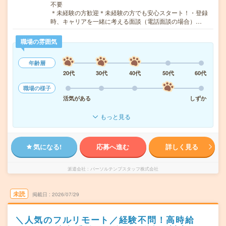
不要
＊未経験の方歓迎＊未経験の方でも安心スタート！・登録
時、キャリアを一緒に考える面談（電話面談の場合）…
職場の雰囲気
年齢層
20代
30代
40代
50代
60代
職場の様子
活気がある
しずか
もっと見る
気になる!
応募へ進む
詳しく見る
派遣会社
パーソルテンプスタッフ株式会社
未読
掲載日
2026/07/29
＼人気のフルリモート／経験不問！高時給