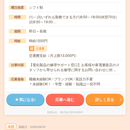
シフト制
曜日頻度
(1)～(3)いずれも勤務できる方(1)8:50～18:00(休憩70分)
時間
(2)9:50～19:00…
即日～長期
期間
時給1200円
時給
交通費
交通費支給（月上限13,000円）
【電化製品の修理サポート窓口】お客様や家電量販店のス
仕事内容
タッフから寄せられる修理に関するお問い合わせに対…
職種未経験OK / ブランクOK / 英語力不要
応募資格
＊未経験OK！・学歴・経験・知識は一切不問
気になる!
応募へ進む
詳しく見る
派遣会社
株式会社MUSASHI
未読
掲載日
2026/08/03