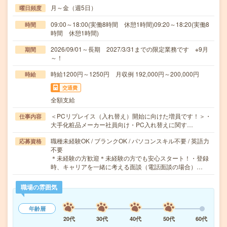
月～金（週5日）
曜日頻度
09:00～18:00(実働8時間 休憩1時間)09:20～18:20(実働8
時間
時間 休憩1時間)
2026/09/01～長期 2027/3/31までの限定業務です ※9月
期間
～！
時給1200円～1250円 月収例 192,000円～200,000円
時給
交通費
全額支給
＜PCリプレイス（入れ替え）開始に向けた増員です！＞・
仕事内容
大手化粧品メーカー社員向け・PC入れ替えに関す…
職種未経験OK / ブランクOK / パソコンスキル不要 / 英語力
応募資格
不要
＊未経験の方歓迎＊未経験の方でも安心スタート！・登録
時、キャリアを一緒に考える面談（電話面談の場合）…
職場の雰囲気
年齢層
20代
30代
40代
50代
60代