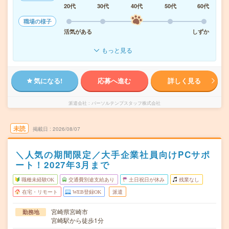
20代
30代
40代
50代
60代
職場の様子
活気がある
しずか
もっと見る
気になる!
応募へ進む
詳しく見る
派遣会社
パーソルテンプスタッフ株式会社
未読
掲載日
2026/08/07
＼人気の期間限定／大手企業社員向けPCサポ
ート！2027年3月まで
職種未経験OK
交通費別途支給あり
土日祝日が休み
残業なし
在宅・リモート
WEB登録OK
派遣
宮崎県宮崎市
勤務地
宮崎駅から徒歩1分