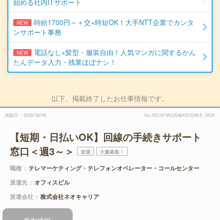
始める社内ITサポート
時給1700円～＋交×時短OK！大手NTT企業でカンタ
NEW
ンサポート事務
電話なし×髪型・服装自由！人気マンガに関するかん
NEW
たんデータ入力・残業ほぼナシ！
以下、掲載終了したお仕事情報です。
掲載日
2026/06/09
No.NEOKYAG宮崎430宮崎市_MZK
【短期・日払いOK】回線の手続きサポート
窓口＜週3～＞
派遣
大量募集！
職種
テレマーケティング・テレフォンオペレーター・コールセンター
派遣先
オフィスビル
派遣会社
株式会社ネオキャリア