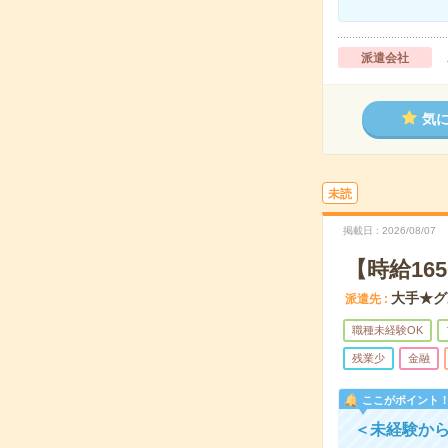
派遣会社
気
未読
掲載日
2026/08/07
【時給16
大手★グ
派遣先
職種未経験OK
残業少
金融
ここがポイント
＜未経験から