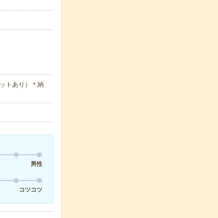
マットあり）＊納
男性
コツコツ