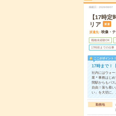
掲載日
2026/08/07
【17時
リア
派遣
映像・テ
派遣先
職種未経験OK
17時前までの仕事
ここがポイント
17時まで！
社内にはウォー
業＊事務はじめ
間駅からもバス
自由！落ち着い
い」を大切に、
勤務地