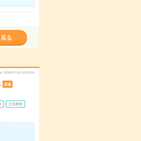
く見る
No.TEMPGT26-0628056
事
派遣
務
土日祝休