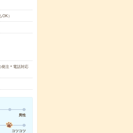
もOK）
の発注＊電話対応
男性
コツコツ