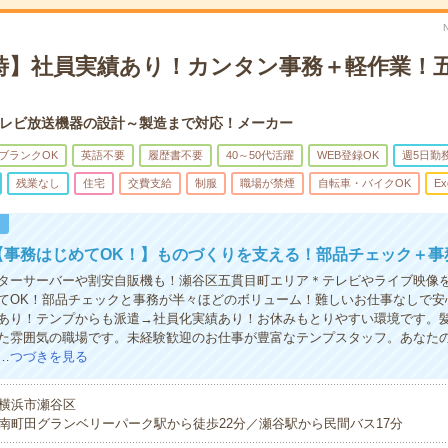
定時】社員実績あり！カンタン事務＋軽作業！
レビ放送機器の設計～製造まで対応！メーカー
ブランクOK
英語不要
履歴書不要
40～50代活躍
WEB登録OK
週5日勤
残業なし
住宅
交費支給
制服
職場が禁煙
自転車・バイクOK
Ex
！
【事務はじめてOK！】ものづくりを支える！部品チェック＋事
ターサーバーや割安自販機も！瀬谷区五貫目町エリア＊テレビやライブ映像
てOK！部品チェックと事務が半々ほどのボリューム！難しいお仕事なしで安
あり！テンプからも派遣→社員化実績あり！お休みもとりやすい環境です。
た雰囲気の職場です。未経験歓迎のお仕事が豊富なテンプスタッフ。あなた
…
つづきを見る
横浜市瀬谷区
南町田グランベリーパーク駅から徒歩22分／瀬谷駅から民間バス17分