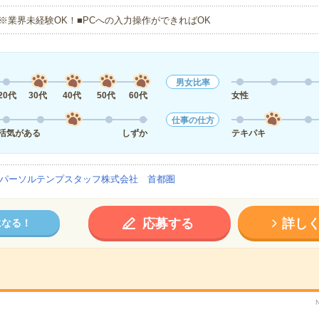
※業界未経験OK！■PCへの入力操作ができればOK
男女比率
20代
30代
40代
50代
60代
女性
仕事の仕方
活気がある
しずか
テキパキ
パーソルテンプスタッフ株式会社 首都圏
応募する
詳し
になる！