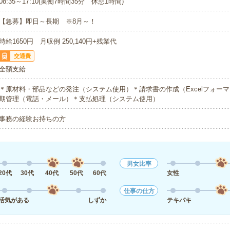
08:35～17:10(実働7時間35分 休憩1時間)
【急募】即日～長期 ※8月～！
時給1650円 月収例 250,140円+残業代
交通費
全額支給
＊原材料・部品などの発注（システム使用）＊請求書の作成（Excelフォー
期管理（電話・メール）＊支払処理（システム使用）
事務の経験お持ちの方
男女比率
20代
30代
40代
50代
60代
女性
仕事の仕方
活気がある
しずか
テキパキ