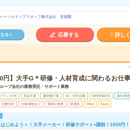
パーソルテンプスタッフ株式会社 首都圏
応募する
詳し
になる！
50円】大手G＊研修・人材育成に関わるお仕
ループ会社の業務受託・サポート業務
ブランクOK
英語不要
履歴書不要
40～50代活躍
WEB登録OK
週5日勤
交費支給
社食/補助あり
職場が禁煙
派遣多
Word
Excel
！
はじめよう＞！大手メーカー！研修サポート+講師！1650円！