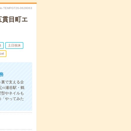
No.TEMPGT26-0628063
五貫目町エ
務
土日祝休
cel
務
を裏で支える企
心○瀬谷駅・鶴
髪型やネイルも
の「やってみた