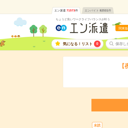
エン派遣
71573
件
エンバイト
82531
件
ちょうど良いワークライフバランスが叶う
関東版
気になる！リスト
0
保存し
【
未読