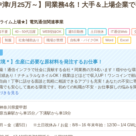
津/月25万～】同業務4名！大手＆上場企業
ライム上場★】電気通信関連事業
書不要
40～50代活躍
WEB登録OK
週5日勤務
土日祝休
IT通信Web
制服
社食/補助あり
職場が禁煙
自転車・バイクOK
Word
Excel
！
環境＊】生産に必要な原材料を発注するお仕事！
P級！通信インフラで社会に貢献する会社＊同業務の方4名います！穏やかな
実績あり！ナチュラルなネイルOK！残業ほどほどで収入UP！ワンコインで頼
自由！丁寧に話せる面談と気軽に相談できるアプリも充実！あなたの不安に
職でも安心して進める環境です。初めての転職が不安・お仕事探しの悩みを
づきを見る
神奈川県愛甲郡
原当麻駅から車15分／下溝駅から車19分
月～金（週5日） ※土日祝休み / お盆：8/8～16 年末年始：12/30～1/4 