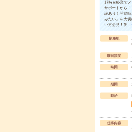
17時台終業で
サポートから！
設あり！開始時
みたい」を大切
い方必見！夜…
勤務地
曜日頻度
時間
期間
時給
仕事内容