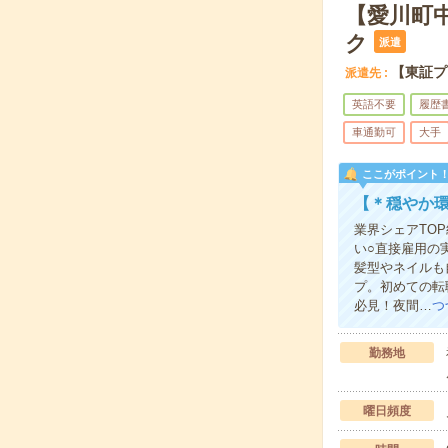
【愛川町中
ク
派遣
【東証プ
派遣先
英語不要
履歴
車通勤可
大手
ここがポイント
【＊穏やか
業界シェアTO
い○直接雇用の
髪型やネイルも
プ。初めての転
必見！夜間…
つ
勤務地
曜日頻度