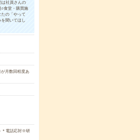
初は社員さんの
○食堂・購買施
なたの「やって
みを聞いてほし
の日が月数回程度あ
ト＊電話応対※研