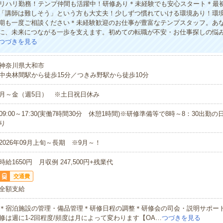
メリハリ勤務！テンプ仲間も活躍中！研修あり＊未経験でも安心スタート＊最
「講師は難しそう」という方も大丈夫！少しずつ慣れていける環境あり！環境
期も一度ご相談ください＊未経験歓迎のお仕事が豊富なテンプスタッフ。あ
に、未来につながる一歩を支えます。初めての転職が不安・お仕事探しの悩
つづきを見る
神奈川県大和市
中央林間駅から徒歩15分／つきみ野駅から徒歩10分
月～金（週5日） ※土日祝日休み
09:00～17:30(実働7時間30分 休憩1時間)※研修準備等で8時～8：30出勤
り
2026年09月上旬～長期 ※9月～！
時給1650円 月収例 247,500円+残業代
交通費
全額支給
＊宿泊施設の管理・備品管理＊研修日程の調整＊研修会の司会・説明サポー
修は週に1-2回程度/頻度は月によって変わります【OA…
つづきを見る