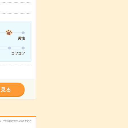
男性
コツコツ
く見る
No.TEMPGT26-0627555