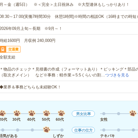
月～金（週5日） ※＜完全＞土日祝休み ※大型連休もしっかりあり！
08:30～17:00(実働7時間30分 休憩1時間)※時間の相談OK（16時までの時短
2026年09月上旬～長期 ※9月～！
時給1600円 月収例 240,000円
交通費
全額支給
＊物品のチェック＊見積書の作成（フォーマットあり）＊ピッキング＊部品
（取次ぎメイン） など※事務：軽作業＝5:5くらいの割…
つづきを見る
◆業界＆事務どちらも未経験OK！
男女比率
20代
30代
40代
50代
60代
女性
仕事の仕方
活気がある
しずか
テキパキ