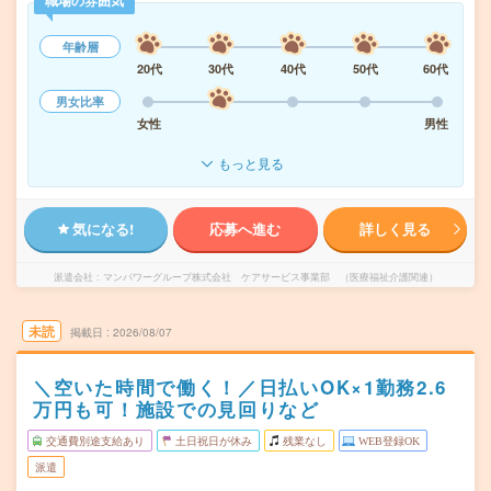
職場の雰囲気
年齢層
20代
30代
40代
50代
60代
男女比率
女性
男性
もっと見る
気になる!
応募へ進む
詳しく見る
派遣会社
マンパワーグループ株式会社 ケアサービス事業部 （医療福祉介護関連）
未読
掲載日
2026/08/07
＼空いた時間で働く！／日払いOK×1勤務2.6
万円も可！施設での見回りなど
交通費別途支給あり
土日祝日が休み
残業なし
WEB登録OK
派遣