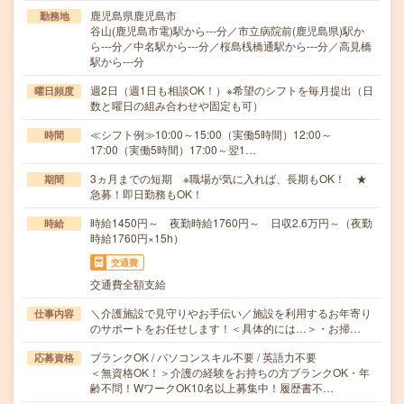
鹿児島県鹿児島市
勤務地
谷山(鹿児島市電)駅から---分／市立病院前(鹿児島県)駅か
ら---分／中名駅から---分／桜島桟橋通駅から---分／高見橋
駅から---分
週2日（週1日も相談OK！）※希望のシフトを毎月提出（日
曜日頻度
数と曜日の組み合わせや固定も可）
≪シフト例≫10:00～15:00（実働5時間）12:00～
時間
17:00（実働5時間）17:00～翌1…
3ヵ月までの短期 ※職場が気に入れば、長期もOK！ ★
期間
急募！即日勤務もOK！
時給1450円～ 夜勤時給1760円～ 日収2.6万円～（夜勤
時給
時給1760円×15h）
交通費
交通費全額支給
＼介護施設で見守りやお手伝い／施設を利用するお年寄り
仕事内容
のサポートをお任せします！＜具体的には…＞・お掃…
ブランクOK / パソコンスキル不要 / 英語力不要
応募資格
＜無資格OK！＞介護の経験をお持ちの方ブランクOK・年
齢不問！WワークOK10名以上募集中！履歴書不…