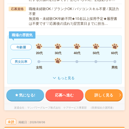
職種未経験OK / ブランクOK / パソコンスキル不要 / 英語力
応募資格
不要
無資格・未経験OK年齢不問★10名以上採用予定★履歴書
は不要です▽応募後の流れ1)翌営業日までに担当…
職場の雰囲気
年齢層
20代
30代
40代
50代
60代
男女比率
女性
男性
もっと見る
気になる!
応募へ進む
詳しく見る
派遣会社
マンパワーグループ株式会社 ケアサービス事業部 （医療福祉介護関連）
未読
掲載日
2026/08/06