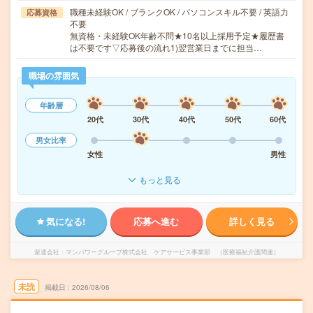
職種未経験OK / ブランクOK / パソコンスキル不要 / 英語力
応募資格
不要
無資格・未経験OK年齢不問★10名以上採用予定★履歴書
は不要です▽応募後の流れ1)翌営業日までに担当…
職場の雰囲気
年齢層
20代
30代
40代
50代
60代
男女比率
女性
男性
もっと見る
気になる!
応募へ進む
詳しく見る
派遣会社
マンパワーグループ株式会社 ケアサービス事業部 （医療福祉介護関連）
未読
掲載日
2026/08/06