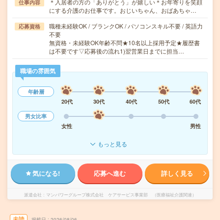
＊入居者の方の「ありがとう」が嬉しい＊お年寄りを笑顔
仕事内容
にする介護のお仕事です。おじいちゃん、おばあちゃ…
職種未経験OK / ブランクOK / パソコンスキル不要 / 英語力
応募資格
不要
無資格・未経験OK年齢不問★10名以上採用予定★履歴書
は不要です▽応募後の流れ1)翌営業日までに担当…
職場の雰囲気
年齢層
20代
30代
40代
50代
60代
男女比率
女性
男性
もっと見る
気になる!
応募へ進む
詳しく見る
派遣会社
マンパワーグループ株式会社 ケアサービス事業部 （医療福祉介護関連）
未読
掲載日
2026/08/06