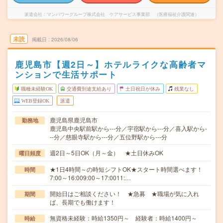
派遣会社
マンパワーグループ株式会社 ケアサービス事業部 （医療福祉介護関連）
未読
掲載日
2026/08/06
鹿児島市【週2日～】ホテルライクな高齢者マ
ンションで生活サポート
職種未経験OK
交通費別途支給あり
土日祝日が休み
残業なし
WEB登録OK
派遣
鹿児島県鹿児島市
勤務地
鹿児島中央駅前駅から---分／宇宿駅から---分／喜入駅から-
--分／慈眼寺駅から---分／五位野駅から---分
週2日～5日OK（月～金） ★土日休みOK
曜日頻度
★1日4時間～の時短シフトOK★スタート時間選べます！
時間
7:00～16:009:00～17:0011:…
開始日はご相談ください！ ★急募 ★職場が気に入れ
期間
ば、長期でも働けます！
無資格未経験：時給1350円～ 経験者：時給1400円～
時給