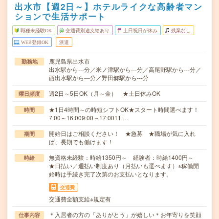
出水市【週2日～】ホテルライクな高齢者マン
ションで生活サポート
職種未経験OK
交通費別途支給あり
土日祝日が休み
残業なし
WEB登録OK
派遣
鹿児島県出水市
勤務地
出水駅から---分／米ノ津駅から---分／高尾野駅から---分／
西出水駅から---分／野田郷駅から---分
週2日～5日OK（月～金） ★土日休みOK
曜日頻度
★1日4時間～の時短シフトOK★スタート時間選べます！
時間
7:00～16:009:00～17:0011:…
開始日はご相談ください！ ★急募 ★職場が気に入れ
期間
ば、長期でも働けます！
無資格未経験：時給1350円～ 経験者：時給1400円～
時給
★日払い／週払い制度あり（月払いも選べます）※稼働開
始時は手続き完了次第のお支払いとなります。
交通費
交通費全額支給※規定有
＊入居者の方の「ありがとう」が嬉しい＊お年寄りを笑顔
仕事内容