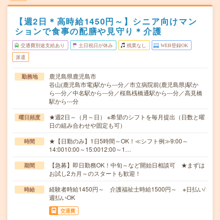
【週2日＊高時給1450円～】シニア向けマン
ションで食事の配膳や見守り＊介護
交通費別途支給あり
土日祝日が休み
残業なし
WEB登録OK
派遣
鹿児島県鹿児島市
勤務地
谷山(鹿児島市電)駅から---分／市立病院前(鹿児島県)駅か
ら---分／中名駅から---分／桜島桟橋通駅から---分／高見橋
駅から---分
★週2日～（月～日） ※希望のシフトを毎月提出（日数と曜
曜日頻度
日の組み合わせや固定も可）
★【日勤のみ】1日5時間～OK！≪シフト例≫9:00～
時間
14:0010:00～15:0012:00～1…
【急募】即日勤務OK！中旬～など開始日相談可 ★まずは
期間
お試し2カ月～のスタートも歓迎！
経験者時給1450円～ 介護福祉士時給1500円～ ※日払い/
時給
週払いOK
交通費