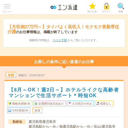
メニュー
気になる!
ログイン
検索
【月収例27万円～】タイパよく高収入！モクモク夜勤専従
介護
のお仕事情報は、掲載が終了しています
掲載時の情報は、
ページ下部
からご覧いただけます。
お探しの条件に近い派遣のお仕事
未読
掲載日
2026/08/07
【8月～OK！週2日～】ホテルライクな高齢者
マンションで生活サポート＊時短OK
職種未経験OK
交通費別途支給あり
土日祝日が休み
残業なし
WEB登録OK
派遣
鹿児島県鹿児島市
勤務地
鹿児島駅から---分／南鹿児島駅から---分／谷山(鹿児島市