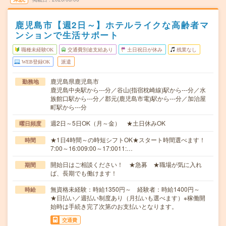
鹿児島市【週2日～】ホテルライクな高齢者マ
ンションで生活サポート
職種未経験OK
交通費別途支給あり
土日祝日が休み
残業なし
WEB登録OK
派遣
鹿児島県鹿児島市
勤務地
鹿児島中央駅から---分／谷山(指宿枕崎線)駅から---分／水
族館口駅から---分／郡元(鹿児島市電)駅から---分／加治屋
町駅から---分
週2日～5日OK（月～金） ★土日休みOK
曜日頻度
★1日4時間～の時短シフトOK★スタート時間選べます！
時間
7:00～16:009:00～17:0011:…
開始日はご相談ください！ ★急募 ★職場が気に入れ
期間
ば、長期でも働けます！
無資格未経験：時給1350円～ 経験者：時給1400円～
時給
★日払い／週払い制度あり（月払いも選べます）※稼働開
始時は手続き完了次第のお支払いとなります。
交通費