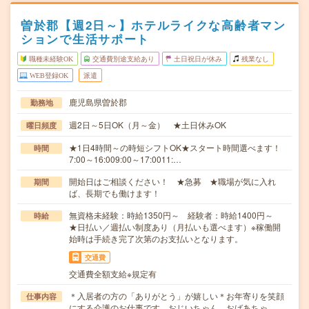
曽於郡【週2日～】ホテルライクな高齢者マン
ションで生活サポート
職種未経験OK
交通費別途支給あり
土日祝日が休み
残業なし
WEB登録OK
派遣
鹿児島県曽於郡
勤務地
週2日～5日OK（月～金） ★土日休みOK
曜日頻度
★1日4時間～の時短シフトOK★スタート時間選べます！
時間
7:00～16:009:00～17:0011:…
開始日はご相談ください！ ★急募 ★職場が気に入れ
期間
ば、長期でも働けます！
無資格未経験：時給1350円～ 経験者：時給1400円～
時給
★日払い／週払い制度あり（月払いも選べます）※稼働開
始時は手続き完了次第のお支払いとなります。
交通費
交通費全額支給※規定有
＊入居者の方の「ありがとう」が嬉しい＊お年寄りを笑顔
仕事内容
にする介護のお仕事です。おじいちゃん、おばあちゃ…