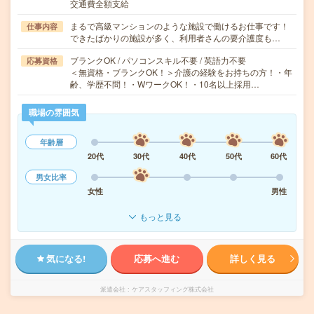
交通費全額支給
まるで高級マンションのような施設で働けるお仕事です！
仕事内容
できたばかりの施設が多く、利用者さんの要介護度も…
ブランクOK / パソコンスキル不要 / 英語力不要
応募資格
＜無資格・ブランクOK！＞介護の経験をお持ちの方！・年
齢、学歴不問！・WワークOK！・10名以上採用…
職場の雰囲気
年齢層
20代
30代
40代
50代
60代
男女比率
女性
男性
もっと見る
気になる!
応募へ進む
詳しく見る
派遣会社
ケアスタッフィング株式会社