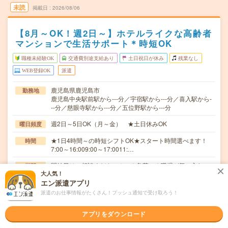
未読
掲載日
2026/08/06
【8月～OK！週2日～】ホテルライクな高齢者
マンションで生活サポート＊時短OK
職種未経験OK
交通費別途支給あり
土日祝日が休み
残業なし
WEB登録OK
派遣
鹿児島県鹿児島市
勤務地
鹿児島中央駅前駅から---分／宇宿駅から---分／喜入駅から-
--分／慈眼寺駅から---分／五位野駅から---分
週2日～5日OK（月～金） ★土日休みOK
曜日頻度
★1日4時間～の時短シフトOK★スタート時間選べます！
時間
7:00～16:009:00～17:0011:…
開始日はご相談ください！ ★急募 ★職場が気に入れ
期間
大人気！
ば、長期でも働けます！
エン派遣アプリ
無資格未経験：時給1350円～ 経験者：時給1400円～★
時給
派遣のお仕事情報がたくさん！プッシュ通知で受け取ろう！
日払い／週払い制度あり（月払いも選べます）※稼働開始
時は手続き完了次第のお支払いとなります。
アプリをダウンロード
交通費