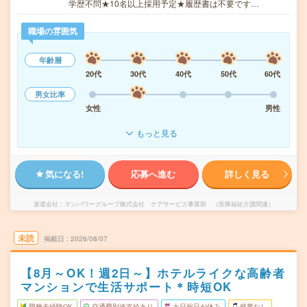
学歴不問★10名以上採用予定★履歴書は不要です…
職場の雰囲気
年齢層
20代
30代
40代
50代
60代
男女比率
女性
男性
もっと見る
気になる!
応募へ進む
詳しく見る
派遣会社
マンパワーグループ株式会社 ケアサービス事業部 （医療福祉介護関連）
未読
掲載日
2026/08/07
【8月～OK！週2日～】ホテルライクな高齢者
マンションで生活サポート＊時短OK
職種未経験OK
交通費別途支給あり
土日祝日が休み
残業なし