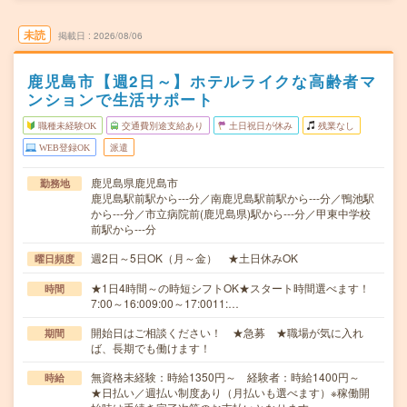
未読
掲載日
2026/08/06
鹿児島市【週2日～】ホテルライクな高齢者マ
ンションで生活サポート
職種未経験OK
交通費別途支給あり
土日祝日が休み
残業なし
WEB登録OK
派遣
鹿児島県鹿児島市
勤務地
鹿児島駅前駅から---分／南鹿児島駅前駅から---分／鴨池駅
から---分／市立病院前(鹿児島県)駅から---分／甲東中学校
前駅から---分
週2日～5日OK（月～金） ★土日休みOK
曜日頻度
★1日4時間～の時短シフトOK★スタート時間選べます！
時間
7:00～16:009:00～17:0011:…
開始日はご相談ください！ ★急募 ★職場が気に入れ
期間
ば、長期でも働けます！
無資格未経験：時給1350円～ 経験者：時給1400円～
時給
★日払い／週払い制度あり（月払いも選べます）※稼働開