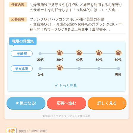
＼介護施設で見守りやお手伝い／施設を利用するお年寄り
仕事内容
のサポートをお任せします！＜具体的には…＞・夕食…
ブランクOK / パソコンスキル不要 / 英語力不要
応募資格
＜無資格OK！＞介護の経験をお持ちの方ブランクOK・年
齢不問！WワークOK10名以上募集中！履歴書不…
職場の雰囲気
年齢層
20代
30代
40代
50代
60代
男女比率
女性
男性
もっと見る
気になる!
応募へ進む
詳しく見る
派遣会社
ケアスタッフィング株式会社
未読
掲載日
2026/08/06