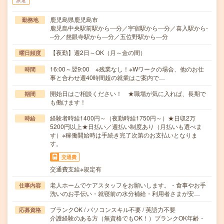
派遣
鹿児島県鹿児島市
勤務地
鹿児島中央駅前駅から---分／宇宿駅から---分／喜入駅から-
--分／慈眼寺駅から---分／五位野駅から---分
【夜勤】週2日～OK（月～金の間）
曜日頻度
16:00～翌9:00 ※残業なし！※Wワークの場合、他のお仕
時間
事と合わせ週40時間超の就業はご案内で…
開始日はご相談ください！ ★職場が気に入れば、長期で
期間
も働けます！
経験者時給1400円～（夜勤時給1750円～）★日収2万
時給
5200円以上★日払い／週払い制度あり（月払いも選べま
す）※稼働開始時は手続き完了次第のお支払いとなりま
す。
交通費
交通費支給※規定有
老人ホームでケアスタッフをお願いします。・食事やお手
仕事内容
洗いのお手伝い・就寝前の水分補給・利用者さまが安…
ブランクOK / パソコンスキル不要 / 英語力不要
応募資格
介護経験のある方（無資格でもOK！）ブランクOK年齢・