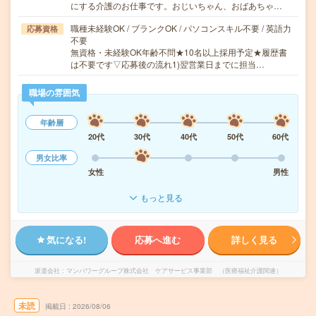
にする介護のお仕事です。おじいちゃん、おばあちゃ…
職種未経験OK / ブランクOK / パソコンスキル不要 / 英語力
応募資格
不要
無資格・未経験OK年齢不問★10名以上採用予定★履歴書
は不要です▽応募後の流れ1)翌営業日までに担当…
職場の雰囲気
年齢層
20代
30代
40代
50代
60代
男女比率
女性
男性
もっと見る
気になる!
応募へ進む
詳しく見る
派遣会社
マンパワーグループ株式会社 ケアサービス事業部 （医療福祉介護関連）
未読
掲載日
2026/08/06