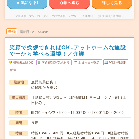
気になる!
応募へ進む
詳しく見る
派遣会社
マンパワーグループ株式会社 ケアサービス事業部 （医療福祉介護関連）
未読
掲載日
2026/08/06
笑顔で挨拶できればOK○アットホームな施設
で一から学べる環境！／介護
職種未経験OK
交通費別途支給あり
土日祝日が休み
WEB登録OK
派遣
鹿児島県姶良市
勤務地
姶良駅から車5分
【勤務日数】週3日～【勤務曜日】月～日・シフト制（土
曜日頻度
日休み可）
6時間～▼シフト9:00～16:007:00～17:0011:00～20:00
時間
長期
期間
時給1350～1450円 ■未経験者時給1350円 ■経験者時給
時給
1400円 ■介護福祉士時給1450円 ★日払い・週払い制度