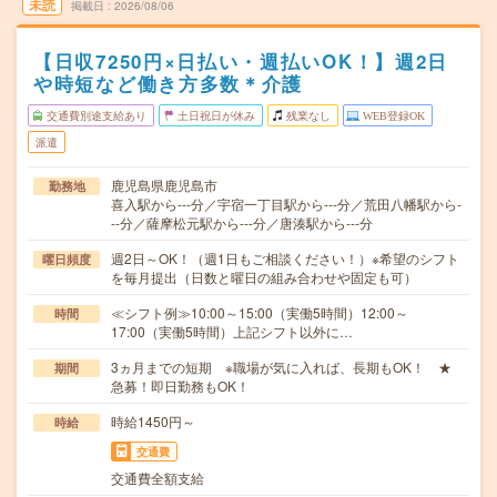
未読
掲載日
2026/08/06
【日収7250円×日払い・週払いOK！】週2日
や時短など働き方多数＊介護
交通費別途支給あり
土日祝日が休み
残業なし
WEB登録OK
派遣
鹿児島県鹿児島市
勤務地
喜入駅から---分／宇宿一丁目駅から---分／荒田八幡駅から-
--分／薩摩松元駅から---分／唐湊駅から---分
週2日～OK！（週1日もご相談ください！）※希望のシフト
曜日頻度
を毎月提出（日数と曜日の組み合わせや固定も可）
≪シフト例≫10:00～15:00（実働5時間）12:00～
時間
17:00（実働5時間）上記シフト以外に…
3ヵ月までの短期 ※職場が気に入れば、長期もOK！ ★
期間
急募！即日勤務もOK！
時給1450円～
時給
交通費
交通費全額支給