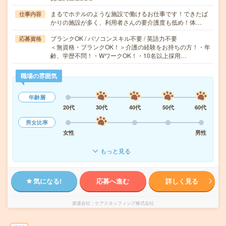
まるでホテルのような施設で働けるお仕事です！できたば
仕事内容
かりの施設が多く、利用者さんの要介護度も低め！体…
ブランクOK / パソコンスキル不要 / 英語力不要
応募資格
＜無資格・ブランクOK！＞介護の経験をお持ちの方！・年
齢、学歴不問！・WワークOK！・10名以上採用…
職場の雰囲気
年齢層
20代
30代
40代
50代
60代
男女比率
女性
男性
もっと見る
気になる!
応募へ進む
詳しく見る
派遣会社
ケアスタッフィング株式会社