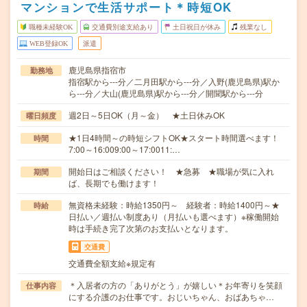
マンションで生活サポート＊時短OK
職種未経験OK
交通費別途支給あり
土日祝日が休み
残業なし
WEB登録OK
派遣
鹿児島県指宿市
勤務地
指宿駅から---分／二月田駅から---分／入野(鹿児島県)駅か
ら---分／大山(鹿児島県)駅から---分／開聞駅から---分
週2日～5日OK（月～金） ★土日休みOK
曜日頻度
★1日4時間～の時短シフトOK★スタート時間選べます！
時間
7:00～16:009:00～17:0011:…
開始日はご相談ください！ ★急募 ★職場が気に入れ
期間
ば、長期でも働けます！
無資格未経験：時給1350円～ 経験者：時給1400円～★
時給
日払い／週払い制度あり（月払いも選べます）※稼働開始
時は手続き完了次第のお支払いとなります。
交通費
交通費全額支給※規定有
＊入居者の方の「ありがとう」が嬉しい＊お年寄りを笑顔
仕事内容
にする介護のお仕事です。おじいちゃん、おばあちゃ…