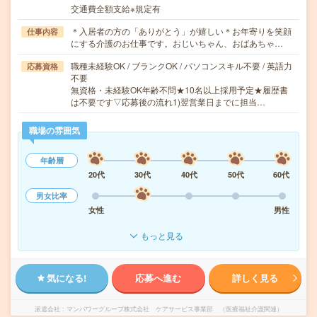
交通費全額支給※規定有
＊入居者の方の「ありがとう」が嬉しい＊お年寄りを笑顔
仕事内容
にする介護のお仕事です。おじいちゃん、おばあちゃ…
職種未経験OK / ブランクOK / パソコンスキル不要 / 英語力
応募資格
不要
無資格・未経験OK年齢不問★10名以上採用予定★履歴書
は不要です▽応募後の流れ1)翌営業日までに担当…
職場の雰囲気
年齢層
20代
30代
40代
50代
60代
男女比率
女性
男性
もっと見る
気になる!
応募へ進む
詳しく見る
派遣会社
マンパワーグループ株式会社 ケアサービス事業部 （医療福祉介護関連）