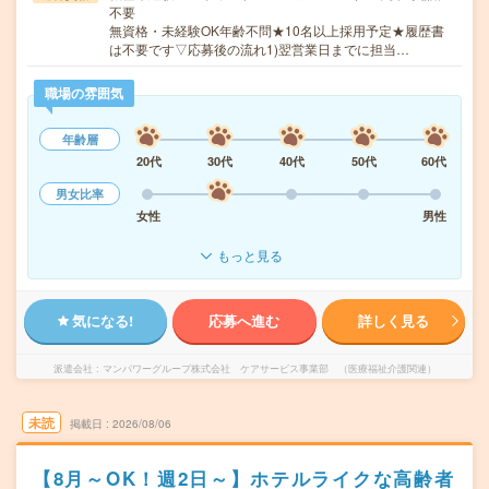
不要
無資格・未経験OK年齢不問★10名以上採用予定★履歴書
は不要です▽応募後の流れ1)翌営業日までに担当…
職場の雰囲気
年齢層
20代
30代
40代
50代
60代
男女比率
女性
男性
もっと見る
気になる!
応募へ進む
詳しく見る
派遣会社
マンパワーグループ株式会社 ケアサービス事業部 （医療福祉介護関連）
未読
掲載日
2026/08/06
【8月～OK！週2日～】ホテルライクな高齢者