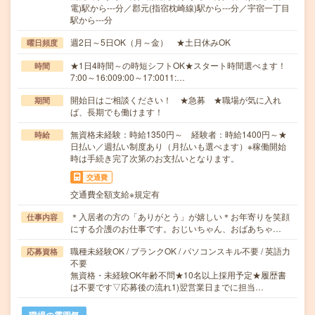
電)駅から---分／郡元(指宿枕崎線)駅から---分／宇宿一丁目
駅から---分
週2日～5日OK（月～金） ★土日休みOK
曜日頻度
★1日4時間～の時短シフトOK★スタート時間選べます！
時間
7:00～16:009:00～17:0011:…
開始日はご相談ください！ ★急募 ★職場が気に入れ
期間
ば、長期でも働けます！
無資格未経験：時給1350円～ 経験者：時給1400円～★
時給
日払い／週払い制度あり（月払いも選べます）※稼働開始
時は手続き完了次第のお支払いとなります。
交通費
交通費全額支給※規定有
＊入居者の方の「ありがとう」が嬉しい＊お年寄りを笑顔
仕事内容
にする介護のお仕事です。おじいちゃん、おばあちゃ…
職種未経験OK / ブランクOK / パソコンスキル不要 / 英語力
応募資格
不要
無資格・未経験OK年齢不問★10名以上採用予定★履歴書
は不要です▽応募後の流れ1)翌営業日までに担当…