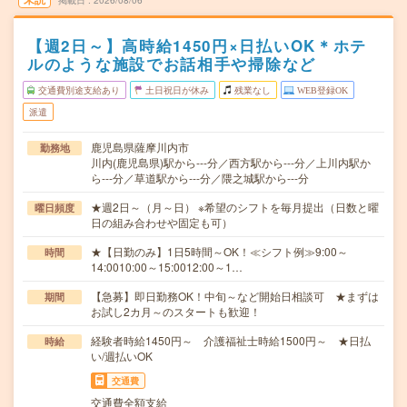
掲載日
2026/08/06
【週2日～】高時給1450円×日払いOK＊ホテ
ルのような施設でお話相手や掃除など
交通費別途支給あり
土日祝日が休み
残業なし
WEB登録OK
派遣
鹿児島県薩摩川内市
勤務地
川内(鹿児島県)駅から---分／西方駅から---分／上川内駅か
ら---分／草道駅から---分／隈之城駅から---分
★週2日～（月～日） ※希望のシフトを毎月提出（日数と曜
曜日頻度
日の組み合わせや固定も可）
★【日勤のみ】1日5時間～OK！≪シフト例≫9:00～
時間
14:0010:00～15:0012:00～1…
【急募】即日勤務OK！中旬～など開始日相談可 ★まずは
期間
お試し2カ月～のスタートも歓迎！
経験者時給1450円～ 介護福祉士時給1500円～ ★日払
時給
い/週払いOK
交通費
交通費全額支給