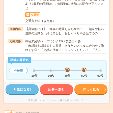
あり ※規約の詳細は、ご就業時に担当にお問合せ下さいま
せ
交通費
交通費支給（規定有）
【具体的には】・食事の時間も安心サポート・趣味や軽い
仕事内容
運動の活動を一緒に楽しむ・おしゃべりや会話で心の…
職種未経験OK / ブランクOK / 英語力不要
応募資格
／未経験も経験者も大歓迎！あなたのスキルに合わせて働
けます◎＼「介護の仕事にチャレンジしたい！」「人…
職場の雰囲気
年齢層
20代
30代
40代
50代
60代
気になる!
応募へ進む
詳しく見る
派遣会社
マンパワーグループ株式会社 ケアサービス
未読