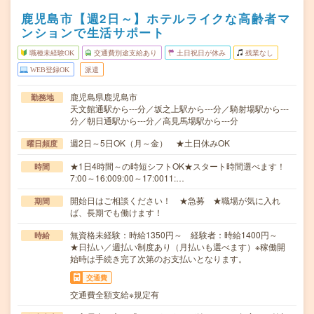
鹿児島市【週2日～】ホテルライクな高齢者マ
ンションで生活サポート
職種未経験OK
交通費別途支給あり
土日祝日が休み
残業なし
WEB登録OK
派遣
鹿児島県鹿児島市
勤務地
天文館通駅から---分／坂之上駅から---分／騎射場駅から---
分／朝日通駅から---分／高見馬場駅から---分
週2日～5日OK（月～金） ★土日休みOK
曜日頻度
★1日4時間～の時短シフトOK★スタート時間選べます！
時間
7:00～16:009:00～17:0011:…
開始日はご相談ください！ ★急募 ★職場が気に入れ
期間
ば、長期でも働けます！
無資格未経験：時給1350円～ 経験者：時給1400円～
時給
★日払い／週払い制度あり（月払いも選べます）※稼働開
始時は手続き完了次第のお支払いとなります。
交通費
交通費全額支給※規定有