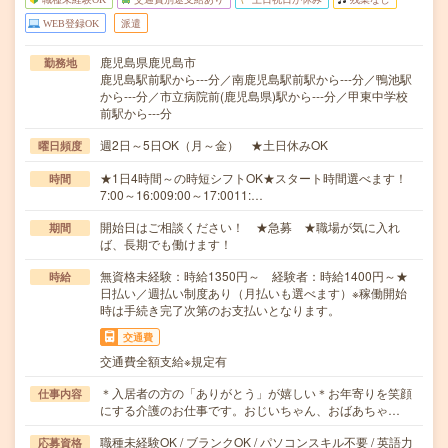
WEB登録OK
派遣
鹿児島県鹿児島市
勤務地
鹿児島駅前駅から---分／南鹿児島駅前駅から---分／鴨池駅
から---分／市立病院前(鹿児島県)駅から---分／甲東中学校
前駅から---分
週2日～5日OK（月～金） ★土日休みOK
曜日頻度
★1日4時間～の時短シフトOK★スタート時間選べます！
時間
7:00～16:009:00～17:0011:…
開始日はご相談ください！ ★急募 ★職場が気に入れ
期間
ば、長期でも働けます！
無資格未経験：時給1350円～ 経験者：時給1400円～★
時給
日払い／週払い制度あり（月払いも選べます）※稼働開始
時は手続き完了次第のお支払いとなります。
交通費
交通費全額支給※規定有
＊入居者の方の「ありがとう」が嬉しい＊お年寄りを笑顔
仕事内容
にする介護のお仕事です。おじいちゃん、おばあちゃ…
職種未経験OK / ブランクOK / パソコンスキル不要 / 英語力
応募資格