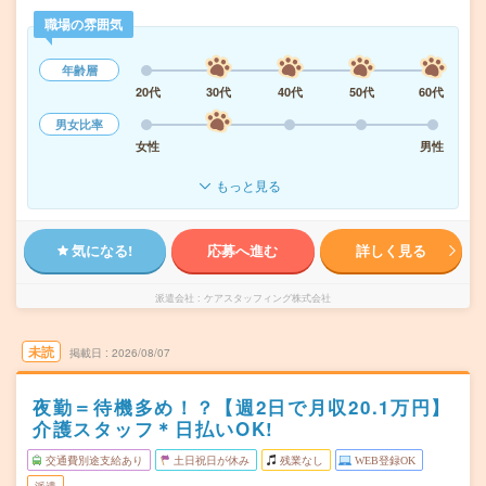
職場の雰囲気
年齢層
20代
30代
40代
50代
60代
男女比率
女性
男性
もっと見る
気になる!
応募へ進む
詳しく見る
派遣会社
ケアスタッフィング株式会社
未読
掲載日
2026/08/07
夜勤＝待機多め！？【週2日で月収20.1万円】
介護スタッフ＊日払いOK!
交通費別途支給あり
土日祝日が休み
残業なし
WEB登録OK