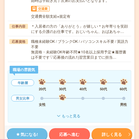
始時は手続き完了次第のお支払いとなります。
交通費
交通費全額支給※規定有
＊入居者の方の「ありがとう」が嬉しい＊お年寄りを笑顔
仕事内容
にする介護のお仕事です。おじいちゃん、おばあちゃ…
職種未経験OK / ブランクOK / パソコンスキル不要 / 英語力
応募資格
不要
無資格・未経験OK年齢不問★10名以上採用予定★履歴書
は不要です▽応募後の流れ1)翌営業日までに担当…
職場の雰囲気
年齢層
20代
30代
40代
50代
60代
男女比率
女性
男性
もっと見る
気になる!
応募へ進む
詳しく見る