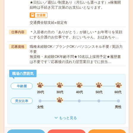
★日払い／週払い制度あり（月払いも選べます）※稼働開
始時は手続き完了次第のお支払いとなります。
交通費
交通費全額支給※規定有
＊入居者の方の「ありがとう」が嬉しい＊お年寄りを笑顔
仕事内容
にする介護のお仕事です。おじいちゃん、おばあちゃ…
職種未経験OK / ブランクOK / パソコンスキル不要 / 英語力
応募資格
不要
無資格・未経験OK年齢不問★10名以上採用予定★履歴書
は不要です▽応募後の流れ1)翌営業日までに担当…
職場の雰囲気
年齢層
20代
30代
40代
50代
60代
男女比率
女性
男性
もっと見る