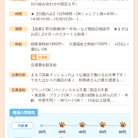
日の組み合わせや固定も可）
★【日勤のみ】1日5時間～OK！≪シフト例≫9:00～
時間
14:0010:00～15:0012:00～1…
【急募】即日勤務OK！中旬～など開始日相談可 ★まずは
期間
お試し2カ月～のスタートも歓迎！
経験者時給1650円～ 介護福祉士時給1700円～ ※日払い/
時給
週払いOK
交通費
交通費全額支給
まるで高級マンションのような施設で働けるお仕事です！
仕事内容
できたばかりの施設が多く、利用者さんの要介護度も…
ブランクOK / パソコンスキル不要 / 英語力不要
応募資格
＜無資格・ブランクOK！＞介護の経験をお持ちの方！・年
齢、学歴不問！・WワークOK！・10名以上採用…
職場の雰囲気
年齢層
20代
30代
40代
50代
60代