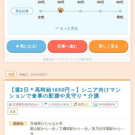
20代
30代
40代
50代
60代
男女比率
女性
男性
もっと見る
気になる!
応募へ進む
詳しく見る
派遣会社
ケアスタッフィング株式会社
未読
掲載日
2026/08/07
【週2日＊高時給1650円～】シニア向けマン
ションで食事の配膳や見守り＊介護
交通費別途支給あり
土日祝日が休み
残業なし
WEB登録OK
派遣
茨城県ひたちなか市
勤務地
殿山駅から---分／工機前駅から---分／美乃浜学園駅から---
分