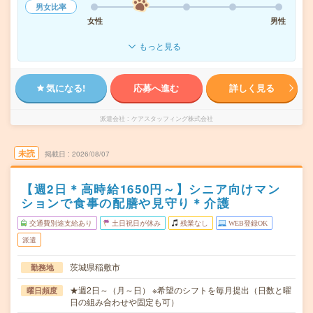
男女比率
女性
男性
もっと見る
気になる!
応募へ進む
詳しく見る
派遣会社
ケアスタッフィング株式会社
未読
掲載日
2026/08/07
【週2日＊高時給1650円～】シニア向けマン
ションで食事の配膳や見守り＊介護
交通費別途支給あり
土日祝日が休み
残業なし
WEB登録OK
派遣
茨城県稲敷市
勤務地
★週2日～（月～日） ※希望のシフトを毎月提出（日数と曜
曜日頻度
日の組み合わせや固定も可）