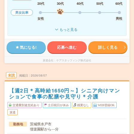
20代
30代
40代
50代
60代
男女比率
女性
男性
もっと見る
気になる!
応募へ進む
詳しく見る
派遣会社
ケアスタッフィング株式会社
未読
掲載日
2026/08/07
【週2日＊高時給1650円～】シニア向けマン
ションで食事の配膳や見守り＊介護
交通費別途支給あり
土日祝日が休み
残業なし
WEB登録OK
派遣
茨城県水戸市
勤務地
偕楽園駅から---分