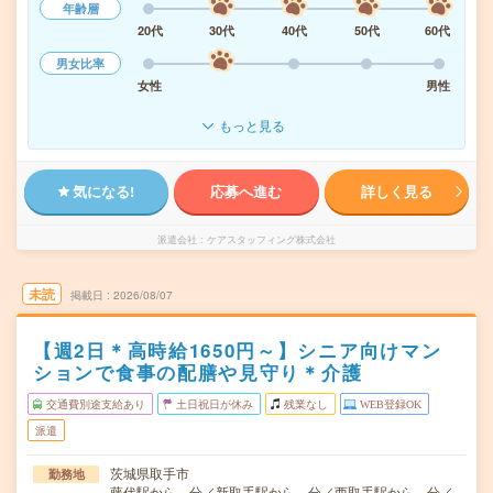
年齢層
20代
30代
40代
50代
60代
男女比率
女性
男性
もっと見る
気になる!
応募へ進む
詳しく見る
派遣会社
ケアスタッフィング株式会社
未読
掲載日
2026/08/07
【週2日＊高時給1650円～】シニア向けマン
ションで食事の配膳や見守り＊介護
交通費別途支給あり
土日祝日が休み
残業なし
WEB登録OK
派遣
茨城県取手市
勤務地
藤代駅から---分／新取手駅から---分／西取手駅から---分／