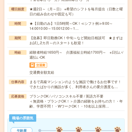
★週2日～（月～日） ※希望のシフトを毎月提出（日数と曜
曜日頻度
日の組み合わせや固定も可）
★【日勤のみ】1日5時間～OK！≪シフト例≫9:00～
時間
14:0010:00～15:0012:00～1…
【急募】即日勤務OK！中旬～など開始日相談可 ★まずは
期間
お試し2カ月～のスタートも歓迎！
経験者時給1650円～ 介護福祉士時給1700円～ ※日払い/
時給
週払いOK
交通費
交通費全額支給
まるで高級マンションのような施設で働けるお仕事です！
仕事内容
できたばかりの施設が多く、利用者さんの要介護度も…
ブランクOK / パソコンスキル不要 / 英語力不要
応募資格
＜無資格・ブランクOK！＞介護の経験をお持ちの方！・年
齢、学歴不問！・WワークOK！・10名以上採用…
職場の雰囲気
年齢層