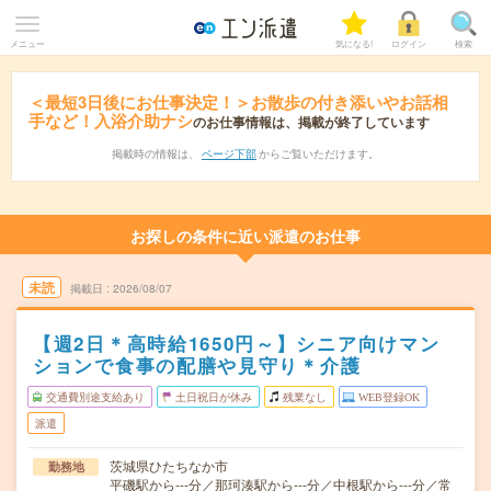
メニュー
気になる!
ログイン
検索
＜最短3日後にお仕事決定！＞お散歩の付き添いやお話相
手など！入浴介助ナシ
のお仕事情報は、掲載が終了しています
掲載時の情報は、
ページ下部
からご覧いただけます。
お探しの条件に近い派遣のお仕事
未読
掲載日
2026/08/07
【週2日＊高時給1650円～】シニア向けマン
ションで食事の配膳や見守り＊介護
交通費別途支給あり
土日祝日が休み
残業なし
WEB登録OK
派遣
茨城県ひたちなか市
勤務地
平磯駅から---分／那珂湊駅から---分／中根駅から---分／常