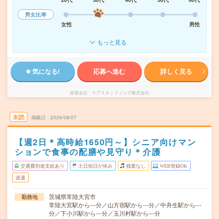
男女比率
女性
男性
もっと見る
気になる!
応募へ進む
詳しく見る
派遣会社
ケアスタッフィング株式会社
未読
掲載日
2026/08/07
【週2日＊高時給1650円～】シニア向けマン
ションで食事の配膳や見守り＊介護
交通費別途支給あり
土日祝日が休み
残業なし
WEB登録OK
派遣
茨城県常陸大宮市
勤務地
常陸大宮駅から---分／山方宿駅から---分／中舟生駅から---
分／下小川駅から---分／玉川村駅から---分