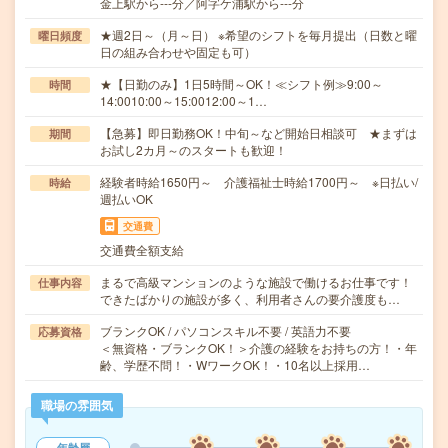
金上駅から---分／阿字ケ浦駅から---分
★週2日～（月～日） ※希望のシフトを毎月提出（日数と曜
曜日頻度
日の組み合わせや固定も可）
★【日勤のみ】1日5時間～OK！≪シフト例≫9:00～
時間
14:0010:00～15:0012:00～1…
【急募】即日勤務OK！中旬～など開始日相談可 ★まずは
期間
お試し2カ月～のスタートも歓迎！
経験者時給1650円～ 介護福祉士時給1700円～ ※日払い/
時給
週払いOK
交通費
交通費全額支給
まるで高級マンションのような施設で働けるお仕事です！
仕事内容
できたばかりの施設が多く、利用者さんの要介護度も…
ブランクOK / パソコンスキル不要 / 英語力不要
応募資格
＜無資格・ブランクOK！＞介護の経験をお持ちの方！・年
齢、学歴不問！・WワークOK！・10名以上採用…
職場の雰囲気
年齢層