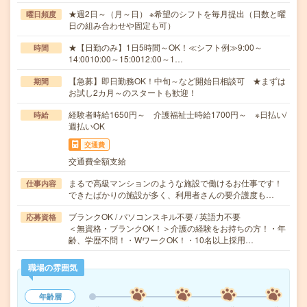
★週2日～（月～日） ※希望のシフトを毎月提出（日数と曜
曜日頻度
日の組み合わせや固定も可）
★【日勤のみ】1日5時間～OK！≪シフト例≫9:00～
時間
14:0010:00～15:0012:00～1…
【急募】即日勤務OK！中旬～など開始日相談可 ★まずは
期間
お試し2カ月～のスタートも歓迎！
経験者時給1650円～ 介護福祉士時給1700円～ ※日払い/
時給
週払いOK
交通費
交通費全額支給
まるで高級マンションのような施設で働けるお仕事です！
仕事内容
できたばかりの施設が多く、利用者さんの要介護度も…
ブランクOK / パソコンスキル不要 / 英語力不要
応募資格
＜無資格・ブランクOK！＞介護の経験をお持ちの方！・年
齢、学歴不問！・WワークOK！・10名以上採用…
職場の雰囲気
年齢層