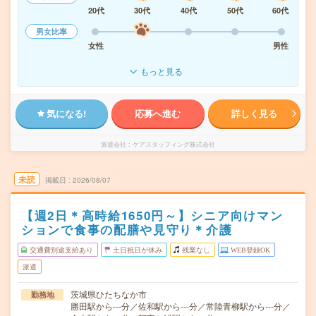
20代
30代
40代
50代
60代
男女比率
女性
男性
もっと見る
気になる!
応募へ進む
詳しく見る
派遣会社
ケアスタッフィング株式会社
未読
掲載日
2026/08/07
【週2日＊高時給1650円～】シニア向けマン
ションで食事の配膳や見守り＊介護
交通費別途支給あり
土日祝日が休み
残業なし
WEB登録OK
派遣
茨城県ひたちなか市
勤務地
勝田駅から---分／佐和駅から---分／常陸青柳駅から---分／