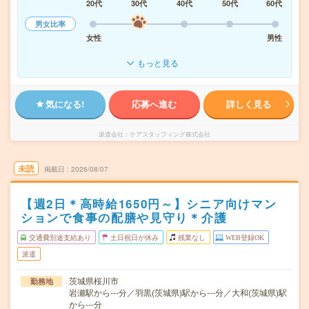
20代
30代
40代
50代
60代
男女比率
女性
男性
もっと見る
気になる!
応募へ進む
詳しく見る
派遣会社
ケアスタッフィング株式会社
未読
掲載日
2026/08/07
【週2日＊高時給1650円～】シニア向けマン
ションで食事の配膳や見守り＊介護
交通費別途支給あり
土日祝日が休み
残業なし
WEB登録OK
派遣
茨城県桜川市
勤務地
岩瀬駅から---分／羽黒(茨城県)駅から---分／大和(茨城県)駅
から---分