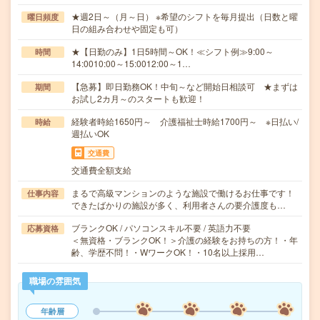
★週2日～（月～日） ※希望のシフトを毎月提出（日数と曜
曜日頻度
日の組み合わせや固定も可）
★【日勤のみ】1日5時間～OK！≪シフト例≫9:00～
時間
14:0010:00～15:0012:00～1…
【急募】即日勤務OK！中旬～など開始日相談可 ★まずは
期間
お試し2カ月～のスタートも歓迎！
経験者時給1650円～ 介護福祉士時給1700円～ ※日払い/
時給
週払いOK
交通費
交通費全額支給
まるで高級マンションのような施設で働けるお仕事です！
仕事内容
できたばかりの施設が多く、利用者さんの要介護度も…
ブランクOK / パソコンスキル不要 / 英語力不要
応募資格
＜無資格・ブランクOK！＞介護の経験をお持ちの方！・年
齢、学歴不問！・WワークOK！・10名以上採用…
職場の雰囲気
年齢層