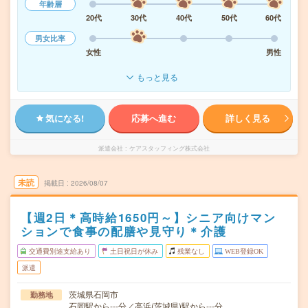
年齢層
20代
30代
40代
50代
60代
男女比率
女性
男性
もっと見る
気になる!
応募へ進む
詳しく見る
派遣会社
ケアスタッフィング株式会社
未読
掲載日
2026/08/07
【週2日＊高時給1650円～】シニア向けマン
ションで食事の配膳や見守り＊介護
交通費別途支給あり
土日祝日が休み
残業なし
WEB登録OK
派遣
茨城県石岡市
勤務地
石岡駅から---分／高浜(茨城県)駅から---分