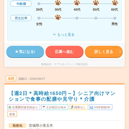
年齢層
20代
30代
40代
50代
60代
男女比率
女性
男性
もっと見る
気になる!
応募へ進む
詳しく見る
派遣会社
ケアスタッフィング株式会社
未読
掲載日
2026/08/07
【週2日＊高時給1650円～】シニア向けマン
ションで食事の配膳や見守り＊介護
交通費別途支給あり
土日祝日が休み
残業なし
WEB登録OK
派遣
茨城県小美玉市
勤務地