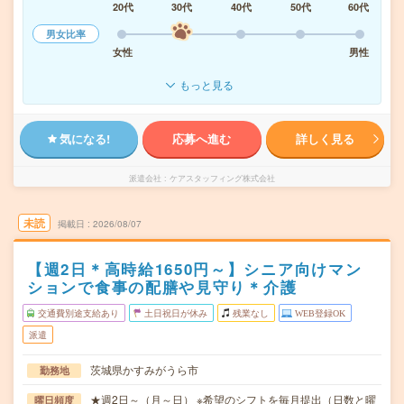
20代
30代
40代
50代
60代
男女比率
女性
男性
もっと見る
気になる!
応募へ進む
詳しく見る
派遣会社
ケアスタッフィング株式会社
未読
掲載日
2026/08/07
【週2日＊高時給1650円～】シニア向けマン
ションで食事の配膳や見守り＊介護
交通費別途支給あり
土日祝日が休み
残業なし
WEB登録OK
派遣
茨城県かすみがうら市
勤務地
★週2日～（月～日） ※希望のシフトを毎月提出（日数と曜
曜日頻度