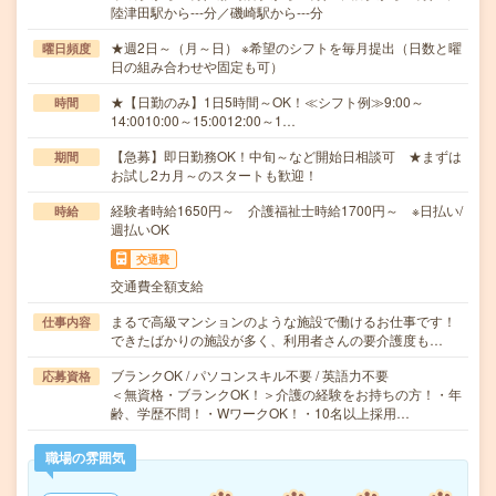
陸津田駅から---分／磯崎駅から---分
★週2日～（月～日） ※希望のシフトを毎月提出（日数と曜
曜日頻度
日の組み合わせや固定も可）
★【日勤のみ】1日5時間～OK！≪シフト例≫9:00～
時間
14:0010:00～15:0012:00～1…
【急募】即日勤務OK！中旬～など開始日相談可 ★まずは
期間
お試し2カ月～のスタートも歓迎！
経験者時給1650円～ 介護福祉士時給1700円～ ※日払い/
時給
週払いOK
交通費
交通費全額支給
まるで高級マンションのような施設で働けるお仕事です！
仕事内容
できたばかりの施設が多く、利用者さんの要介護度も…
ブランクOK / パソコンスキル不要 / 英語力不要
応募資格
＜無資格・ブランクOK！＞介護の経験をお持ちの方！・年
齢、学歴不問！・WワークOK！・10名以上採用…
職場の雰囲気