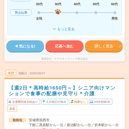
20代
30代
40代
50代
60代
男女比率
女性
男性
もっと見る
気になる!
応募へ進む
詳しく見る
派遣会社
ケアスタッフィング株式会社
未読
掲載日
2026/08/07
【週2日＊高時給1650円～】シニア向けマン
ションで食事の配膳や見守り＊介護
交通費別途支給あり
土日祝日が休み
残業なし
WEB登録OK
派遣
茨城県筑西市
勤務地
下館二高前駅から---分／新治駅から---分／折本駅から---分