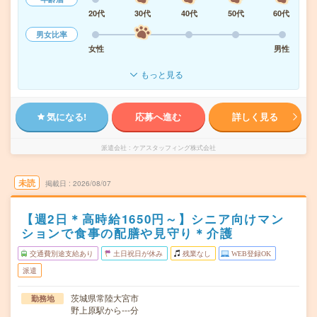
20代
30代
40代
50代
60代
男女比率
女性
男性
もっと見る
気になる!
応募へ進む
詳しく見る
派遣会社
ケアスタッフィング株式会社
未読
掲載日
2026/08/07
【週2日＊高時給1650円～】シニア向けマン
ションで食事の配膳や見守り＊介護
交通費別途支給あり
土日祝日が休み
残業なし
WEB登録OK
派遣
茨城県常陸大宮市
勤務地
野上原駅から---分