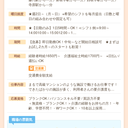
寺原駅から---分
★週2日～（月～日） ※希望のシフトを毎月提出（日数と曜
曜日頻度
日の組み合わせや固定も可）
★【日勤のみ】1日5時間～OK！≪シフト例≫9:00～
時間
14:0010:00～15:0012:00～1…
【急募】即日勤務OK！中旬～など開始日相談可 ★まずは
期間
お試し2カ月～のスタートも歓迎！
経験者時給1650円～ 介護福祉士時給1700円～ ※日払い/
時給
週払いOK
交通費
交通費全額支給
まるで高級マンションのような施設で働けるお仕事です！
仕事内容
できたばかりの施設が多く、利用者さんの要介護度も…
ブランクOK / パソコンスキル不要 / 英語力不要
応募資格
＜無資格・ブランクOK！＞介護の経験をお持ちの方！・年
齢、学歴不問！・WワークOK！・10名以上採用…
職場の雰囲気