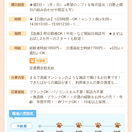
★週2日～（月～日） ※希望のシフトを毎月提出（日数と曜
曜日頻度
日の組み合わせや固定も可）
★【日勤のみ】1日5時間～OK！≪シフト例≫9:00～
時間
14:0010:00～15:0012:00～1…
【急募】即日勤務OK！中旬～など開始日相談可 ★まずは
期間
お試し2カ月～のスタートも歓迎！
経験者時給1650円～ 介護福祉士時給1700円～ ※日払い/
時給
週払いOK
交通費
交通費全額支給
まるで高級マンションのような施設で働けるお仕事です！
仕事内容
できたばかりの施設が多く、利用者さんの要介護度も…
ブランクOK / パソコンスキル不要 / 英語力不要
応募資格
＜無資格・ブランクOK！＞介護の経験をお持ちの方！・年
齢、学歴不問！・WワークOK！・10名以上採用…
職場の雰囲気
年齢層
20代
30代
40代
50代
60代