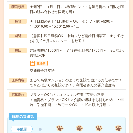
★週2日～（月～日） ※希望のシフトを毎月提出（日数と曜
曜日頻度
日の組み合わせや固定も可）
★【日勤のみ】1日5時間～OK！≪シフト例≫9:00～
時間
14:0010:00～15:0012:00～1…
【急募】即日勤務OK！中旬～など開始日相談可 ★まずは
期間
お試し2カ月～のスタートも歓迎！
経験者時給1650円～ 介護福祉士時給1700円～ ※日払い/
時給
週払いOK
交通費
交通費全額支給
まるで高級マンションのような施設で働けるお仕事です！
仕事内容
できたばかりの施設が多く、利用者さんの要介護度も…
ブランクOK / パソコンスキル不要 / 英語力不要
応募資格
＜無資格・ブランクOK！＞介護の経験をお持ちの方！・年
齢、学歴不問！・WワークOK！・10名以上採用…
職場の雰囲気
年齢層