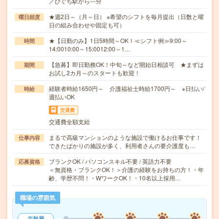
／ひぐち駅から---分
★週2日～（月～日） ※希望のシフトを毎月提出（日数と曜
曜日頻度
日の組み合わせや固定も可）
★【日勤のみ】1日5時間～OK！≪シフト例≫9:00～
時間
14:0010:00～15:0012:00～1…
【急募】即日勤務OK！中旬～など開始日相談可 ★まずは
期間
お試し2カ月～のスタートも歓迎！
経験者時給1650円～ 介護福祉士時給1700円～ ※日払い/
時給
週払いOK
交通費
交通費全額支給
まるで高級マンションのような施設で働けるお仕事です！
仕事内容
できたばかりの施設が多く、利用者さんの要介護度も…
ブランクOK / パソコンスキル不要 / 英語力不要
応募資格
＜無資格・ブランクOK！＞介護の経験をお持ちの方！・年
齢、学歴不問！・WワークOK！・10名以上採用…
職場の雰囲気
年齢層