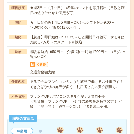
★週2日～（月～日） ※希望のシフトを毎月提出（日数と曜
曜日頻度
日の組み合わせや固定も可）
★【日勤のみ】1日5時間～OK！≪シフト例≫9:00～
時間
14:0010:00～15:0012:00～1…
【急募】即日勤務OK！中旬～など開始日相談可 ★まずは
期間
お試し2カ月～のスタートも歓迎！
経験者時給1650円～ 介護福祉士時給1700円～ ※日払い/
時給
週払いOK
交通費
交通費全額支給
まるで高級マンションのような施設で働けるお仕事です！
仕事内容
できたばかりの施設が多く、利用者さんの要介護度も…
ブランクOK / パソコンスキル不要 / 英語力不要
応募資格
＜無資格・ブランクOK！＞介護の経験をお持ちの方！・年
齢、学歴不問！・WワークOK！・10名以上採用…
職場の雰囲気
年齢層