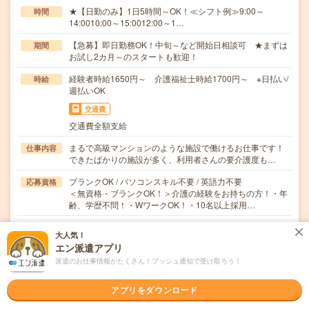
★【日勤のみ】1日5時間～OK！≪シフト例≫9:00～
時間
14:0010:00～15:0012:00～1…
【急募】即日勤務OK！中旬～など開始日相談可 ★まずは
期間
お試し2カ月～のスタートも歓迎！
経験者時給1650円～ 介護福祉士時給1700円～ ※日払い/
時給
週払いOK
交通費
交通費全額支給
まるで高級マンションのような施設で働けるお仕事です！
仕事内容
できたばかりの施設が多く、利用者さんの要介護度も…
ブランクOK / パソコンスキル不要 / 英語力不要
応募資格
＜無資格・ブランクOK！＞介護の経験をお持ちの方！・年
齢、学歴不問！・WワークOK！・10名以上採用…
職場の雰囲気
大人気！
エン派遣アプリ
派遣のお仕事情報がたくさん！プッシュ通知で受け取ろう！
年齢層
20代
30代
40代
50代
60代
アプリをダウンロード
男女比率