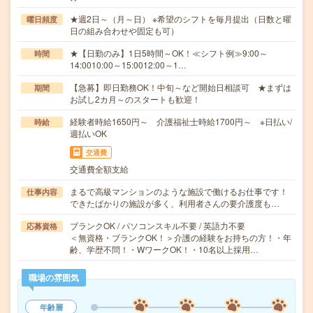
★週2日～（月～日） ※希望のシフトを毎月提出（日数と曜
曜日頻度
日の組み合わせや固定も可）
★【日勤のみ】1日5時間～OK！≪シフト例≫9:00～
時間
14:0010:00～15:0012:00～1…
【急募】即日勤務OK！中旬～など開始日相談可 ★まずは
期間
お試し2カ月～のスタートも歓迎！
経験者時給1650円～ 介護福祉士時給1700円～ ※日払い/
時給
週払いOK
交通費
交通費全額支給
まるで高級マンションのような施設で働けるお仕事です！
仕事内容
できたばかりの施設が多く、利用者さんの要介護度も…
ブランクOK / パソコンスキル不要 / 英語力不要
応募資格
＜無資格・ブランクOK！＞介護の経験をお持ちの方！・年
齢、学歴不問！・WワークOK！・10名以上採用…
職場の雰囲気
年齢層