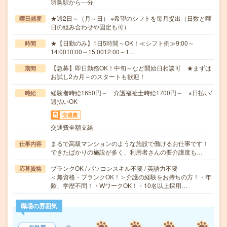
羽鳥駅から---分
★週2日～（月～日） ※希望のシフトを毎月提出（日数と曜
曜日頻度
日の組み合わせや固定も可）
★【日勤のみ】1日5時間～OK！≪シフト例≫9:00～
時間
14:0010:00～15:0012:00～1…
【急募】即日勤務OK！中旬～など開始日相談可 ★まずは
期間
お試し2カ月～のスタートも歓迎！
経験者時給1650円～ 介護福祉士時給1700円～ ※日払い/
時給
週払いOK
交通費
交通費全額支給
まるで高級マンションのような施設で働けるお仕事です！
仕事内容
できたばかりの施設が多く、利用者さんの要介護度も…
ブランクOK / パソコンスキル不要 / 英語力不要
応募資格
＜無資格・ブランクOK！＞介護の経験をお持ちの方！・年
齢、学歴不問！・WワークOK！・10名以上採用…
職場の雰囲気