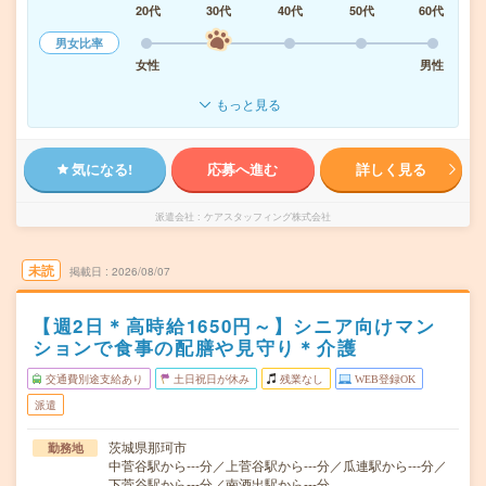
20代
30代
40代
50代
60代
男女比率
女性
男性
もっと見る
気になる!
応募へ進む
詳しく見る
派遣会社
ケアスタッフィング株式会社
未読
掲載日
2026/08/07
【週2日＊高時給1650円～】シニア向けマン
ションで食事の配膳や見守り＊介護
交通費別途支給あり
土日祝日が休み
残業なし
WEB登録OK
派遣
茨城県那珂市
勤務地
中菅谷駅から---分／上菅谷駅から---分／瓜連駅から---分／
下菅谷駅から---分／南酒出駅から---分