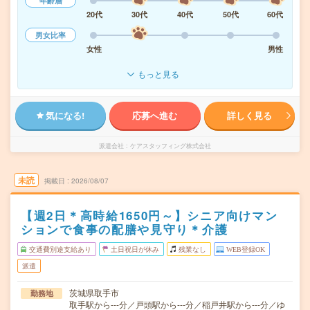
年齢層
20代
30代
40代
50代
60代
男女比率
女性
男性
もっと見る
気になる!
応募へ進む
詳しく見る
派遣会社
ケアスタッフィング株式会社
未読
掲載日
2026/08/07
【週2日＊高時給1650円～】シニア向けマン
ションで食事の配膳や見守り＊介護
交通費別途支給あり
土日祝日が休み
残業なし
WEB登録OK
派遣
茨城県取手市
勤務地
取手駅から---分／戸頭駅から---分／稲戸井駅から---分／ゆ