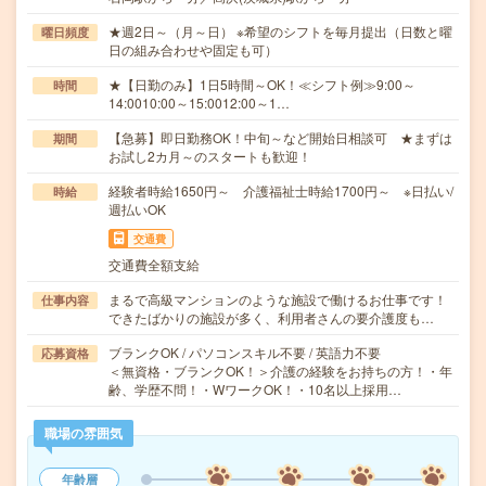
★週2日～（月～日） ※希望のシフトを毎月提出（日数と曜
曜日頻度
日の組み合わせや固定も可）
★【日勤のみ】1日5時間～OK！≪シフト例≫9:00～
時間
14:0010:00～15:0012:00～1…
【急募】即日勤務OK！中旬～など開始日相談可 ★まずは
期間
お試し2カ月～のスタートも歓迎！
経験者時給1650円～ 介護福祉士時給1700円～ ※日払い/
時給
週払いOK
交通費
交通費全額支給
まるで高級マンションのような施設で働けるお仕事です！
仕事内容
できたばかりの施設が多く、利用者さんの要介護度も…
ブランクOK / パソコンスキル不要 / 英語力不要
応募資格
＜無資格・ブランクOK！＞介護の経験をお持ちの方！・年
齢、学歴不問！・WワークOK！・10名以上採用…
職場の雰囲気
年齢層