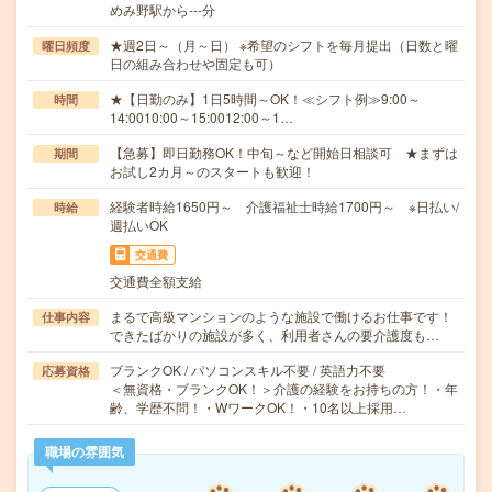
めみ野駅から---分
★週2日～（月～日） ※希望のシフトを毎月提出（日数と曜
曜日頻度
日の組み合わせや固定も可）
★【日勤のみ】1日5時間～OK！≪シフト例≫9:00～
時間
14:0010:00～15:0012:00～1…
【急募】即日勤務OK！中旬～など開始日相談可 ★まずは
期間
お試し2カ月～のスタートも歓迎！
経験者時給1650円～ 介護福祉士時給1700円～ ※日払い/
時給
週払いOK
交通費
交通費全額支給
まるで高級マンションのような施設で働けるお仕事です！
仕事内容
できたばかりの施設が多く、利用者さんの要介護度も…
ブランクOK / パソコンスキル不要 / 英語力不要
応募資格
＜無資格・ブランクOK！＞介護の経験をお持ちの方！・年
齢、学歴不問！・WワークOK！・10名以上採用…
職場の雰囲気