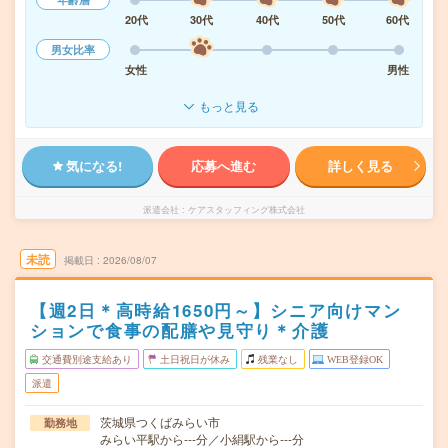
20代
30代
40代
50代
60代
男女比率
女性
男性
もっと見る
気になる!
応募へ進む
詳しく見る
派遣会社
ケアスタッフィング株式会社
未読
掲載日
2026/08/07
【週2日＊高時給1650円～】シニア向けマン
ションで食事の配膳や見守り＊介護
交通費別途支給あり
土日祝日が休み
残業なし
WEB登録OK
派遣
茨城県つくばみらい市
勤務地
みらい平駅から---分／小絹駅から---分