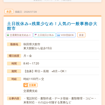
未読
掲載日
2026/07/28
土日祝休み×残業少なめ！人気の一般事務@大
館市
交通費別途支給あり
土日祝日が休み
WEB登録OK
派遣
秋田県大館市
勤務地
東大館駅から徒歩15分
月～金
曜日頻度
8:40～17:20
時間
【急募】即日～長期 ※8月～OK！
期間
時給1100円＋交
時給
交通費
交通費支給
・電話対応・書類作成・データ登録・書類整理・コピー・
仕事内容
来客対応・そのほか付随する業務など