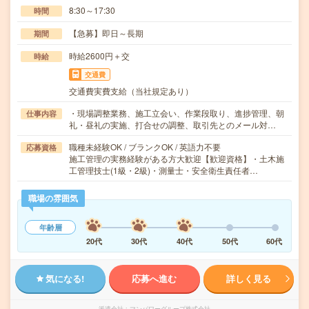
8:30～17:30
時間
【急募】即日～長期
期間
時給2600円＋交
時給
交通費
交通費実費支給（当社規定あり）
・現場調整業務、施工立会い、作業段取り、進捗管理、朝
仕事内容
礼・昼礼の実施、打合せの調整、取引先とのメール対…
職種未経験OK / ブランクOK / 英語力不要
応募資格
施工管理の実務経験がある方大歓迎【歓迎資格】・土木施
工管理技士(1級・2級)・測量士・安全衛生責任者…
職場の雰囲気
年齢層
20代
30代
40代
50代
60代
気になる!
応募へ進む
詳しく見る
派遣会社
マンパワーグループ株式会社