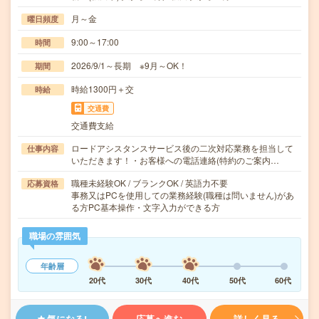
月～金
曜日頻度
9:00～17:00
時間
2026/9/1～長期 ※9月～OK！
期間
時給1300円＋交
時給
交通費
交通費支給
ロードアシスタンスサービス後の二次対応業務を担当して
仕事内容
いただきます！・お客様への電話連絡(特約のご案内…
職種未経験OK / ブランクOK / 英語力不要
応募資格
事務又はPCを使用しての業務経験(職種は問いません)があ
る方PC基本操作・文字入力ができる方
職場の雰囲気
年齢層
20代
30代
40代
50代
60代
気になる!
応募へ進む
詳しく見る