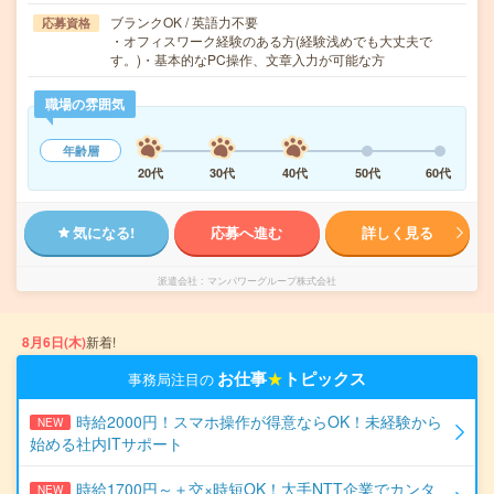
ブランクOK / 英語力不要
応募資格
・オフィスワーク経験のある方(経験浅めでも大丈夫で
す。)・基本的なPC操作、文章入力が可能な方
職場の雰囲気
年齢層
20代
30代
40代
50代
60代
気になる!
応募へ進む
詳しく見る
派遣会社
マンパワーグループ株式会社
8月6日(木)
新着!
お仕事
★
トピックス
事務局注目の
時給2000円！スマホ操作が得意ならOK！未経験から
NEW
始める社内ITサポート
時給1700円～＋交×時短OK！大手NTT企業でカンタ
NEW