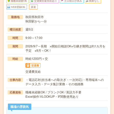
職種未経験OK
交通費別途支給あり
土日祝日が休み
残業なし
WEB登録OK
派遣
秋田県秋田市
勤務地
秋田駅から---分
週5日
曜日頻度
9:00～17:00
時間
2026/9/7～長期 ※開始日相談OK※引継ぎ期間は約1カ月を
期間
予定 ※9月～OK！
時給1200円＋交
時給
交通費
交通費支給
・電話応対(担当者への取次ぎ・一次対応)・専用端末への
仕事内容
データ入力・データ集計業務・その他雑務
職種未経験OK / ブランクOK / 英語力不要
応募資格
Excel操作:VLOOKUP・IF関数使用あり
職場の雰囲気