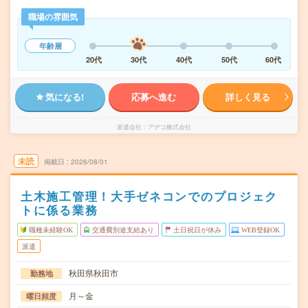
職場の雰囲気
年齢層
20代
30代
40代
50代
60代
気になる!
応募へ進む
詳しく見る
派遣会社
アデコ株式会社
未読
掲載日
2026/08/01
土木施工管理！大手ゼネコンでのプロジェク
トに係る業務
職種未経験OK
交通費別途支給あり
土日祝日が休み
WEB登録OK
派遣
秋田県秋田市
勤務地
月～金
曜日頻度