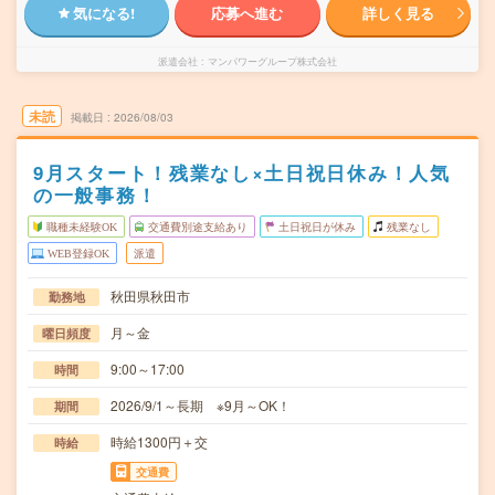
気になる!
応募へ進む
詳しく見る
派遣会社
マンパワーグループ株式会社
未読
掲載日
2026/08/03
9月スタート！残業なし×土日祝日休み！人気
の一般事務！
職種未経験OK
交通費別途支給あり
土日祝日が休み
残業なし
WEB登録OK
派遣
秋田県秋田市
勤務地
月～金
曜日頻度
9:00～17:00
時間
2026/9/1～長期 ※9月～OK！
期間
時給1300円＋交
時給
交通費