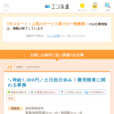
メニュー
気になる!
ログイン
検索
7月スタート！人気のサービス業での一般事務！
のお仕事情報
は、掲載が終了しています
掲載時の情報は、
ページ下部
からご覧いただけます。
お探しの条件に近い派遣のお仕事
未読
掲載日
2026/08/04
＼時給1,300円／土日祝日休み！費用精算に関
わる事務
職種未経験OK
交通費別途支給あり
土日祝日が休み
WEB登録OK
派遣
秋田県秋田市
勤務地
新屋(秋田県)駅から---分／秋田駅から---分