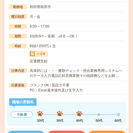
秋田県秋田市
勤務地
月～金
曜日頻度
9:00～17:00
時間
2026/9/1～長期 ※9月～OK！
期間
時給1200円＋交
時給
交通費
交通費支給
具体的には・・・書類チェック・照合業務専用システムへ
仕事内容
のデータ入力電話応対庶務業務その他雑務などをお願…
ブランクOK / 英語力不要
応募資格
PC・Excel基本操作及び文字入力
職場の雰囲気
年齢層
20代
30代
40代
50代
60代