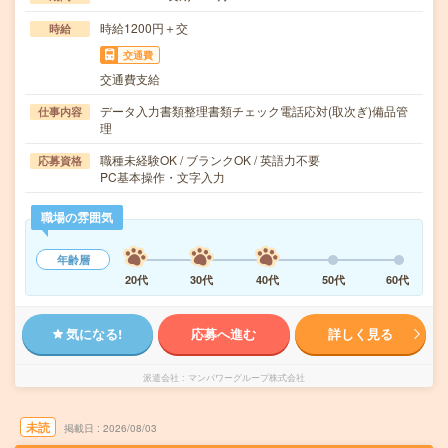
時給1200円＋交
時給
交通費
交通費支給
データ入力書類整理書類チェック電話応対(取次ぎ)備品管
仕事内容
理
職種未経験OK / ブランクOK / 英語力不要
応募資格
PC基本操作・文字入力
職場の雰囲気
年齢層
20代
30代
40代
50代
60代
気になる!
応募へ進む
詳しく見る
派遣会社
マンパワーグループ株式会社
未読
掲載日
2026/08/03