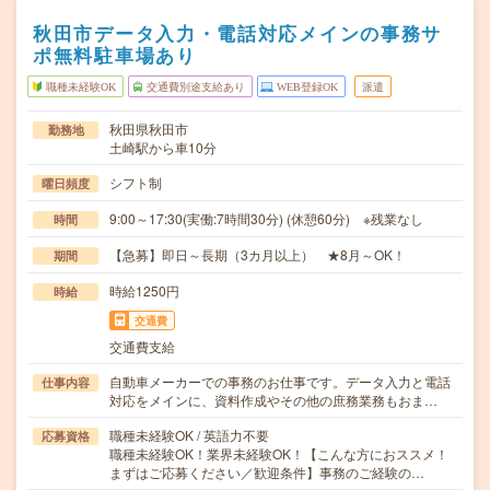
秋田市データ入力・電話対応メインの事務サ
ポ無料駐車場あり
職種未経験OK
交通費別途支給あり
WEB登録OK
派遣
秋田県秋田市
勤務地
土崎駅から車10分
シフト制
曜日頻度
9:00～17:30(実働:7時間30分) (休憩60分) ※残業なし
時間
【急募】即日～長期（3カ月以上） ★8月～OK！
期間
時給1250円
時給
交通費
交通費支給
自動車メーカーでの事務のお仕事です。データ入力と電話
仕事内容
対応をメインに、資料作成やその他の庶務業務もおま…
職種未経験OK / 英語力不要
応募資格
職種未経験OK！業界未経験OK！【こんな方におススメ！
まずはご応募ください／歓迎条件】事務のご経験の…