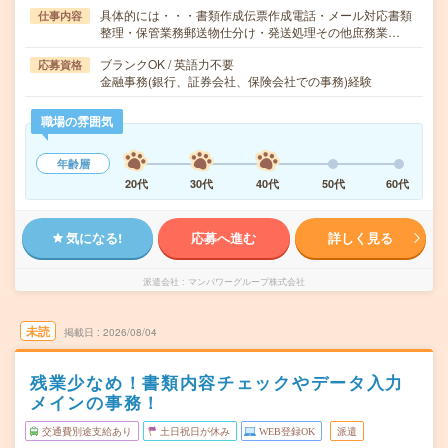
具体的には・・・書類作成伝票作成電話・メール対応書類
仕事内容
整理・保管業務郵送物仕分け・発送処理その他庶務業…
ブランクOK / 英語力不要
応募資格
金融事務(銀行、証券会社、保険会社での事務)経験
職場の雰囲気
年齢層
20代
30代
40代
50代
60代
気になる!
応募へ進む
詳しく見る
派遣会社
マンパワーグループ株式会社
未読
掲載日
2026/08/04
残業少なめ！書類内容チェックやデータ入力
メインの事務！
交通費別途支給あり
土日祝日が休み
WEB登録OK
派遣