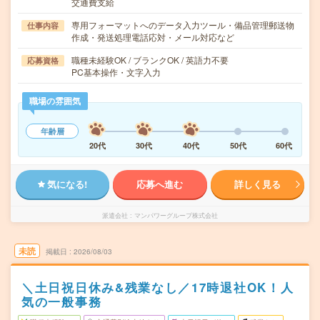
交通費支給
専用フォーマットへのデータ入力ツール・備品管理郵送物
仕事内容
作成・発送処理電話応対・メール対応など
職種未経験OK / ブランクOK / 英語力不要
応募資格
PC基本操作・文字入力
職場の雰囲気
年齢層
20代
30代
40代
50代
60代
気になる!
応募へ進む
詳しく見る
派遣会社
マンパワーグループ株式会社
未読
掲載日
2026/08/03
＼土日祝日休み&残業なし／17時退社OK！人
気の一般事務