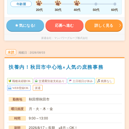
年齢層
20代
30代
40代
50代
60代
気になる!
応募へ進む
詳しく見る
派遣会社
マンパワーグループ株式会社
未読
掲載日
2026/08/03
扶養内！秋田市中心地×人気の庶務事務
職種未経験OK
交通費別途支給あり
土日祝日が休み
残業なし
WEB登録OK
派遣
秋田県秋田市
勤務地
月・火・木・金
曜日頻度
9:00～13:00
時間
2026/8/17～長期 ※8月～OK！
期間