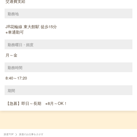
交通費支給
勤務地
JR花輪線 東大館駅 徒歩15分
※車通勤可
勤務曜日・頻度
月～金
勤務時間
8:40～17:20
期間
【急募】即日～長期 ※8月～OK！
派遣TOP
派遣のお仕事をさがす