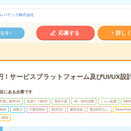
レバテック株式会社
応募する
詳し
になる！
0円！サービスプラットフォーム及びUI/UX設
近にある企業です
卒第二新卒OK
友達と一緒OK
英語不要
40～50代活躍
しゅふ歓迎
WE
祝休
残業少
IT通信Web
駅歩5分
服装自由
電話対応なし
PowerPoin
WEB
！