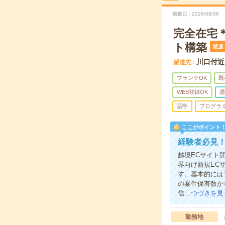
掲載日
2026/08/06
完全在宅＊
ト構築
派遣
川口付近
派遣先
ブランクOK
既
WEB登録OK
週
語学
プログラ
ここがポイント
経験者必見！
越境ECサイト
界向け新規EC
す。基本的には
の案件保有数か
信…
つづきを見
勤務地