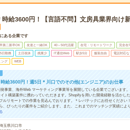
時給3600円！【言語不問】文房具業界向け
にある企業です
卒第二新卒OK
友達と一緒OK
40～50代活躍
在宅・リモートワーク
完全在
5日勤務
土日祝休
残業少
IT通信Web
駅歩5分
服装自由
電話対応な
ミング
WEB
！
時給3600円！週5日＊川口でのその他(エンジニア)のお仕事
開発事業、海外Web マーケティング事業等を展開している企業でございます
サイト構築案件に携わっていただきます。Shopifyを用いた開発経験を活かし
フルリモートでの作業を見込んでおります。＊レバテックにお任せください
ら、ぴったりの案件をご紹介します。また、これまでのマッチング実績によ
る
埼玉県川口市