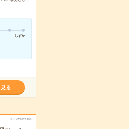
しずか
く見る
No.LVTF678486