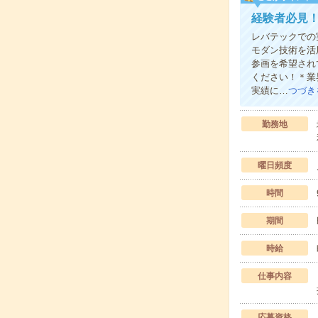
経験者必見！
レバテックでの
モダン技術を活
参画を希望され
ください！＊業
実績に…
つづき
勤務地
曜日頻度
時間
期間
時給
仕事内容
応募資格