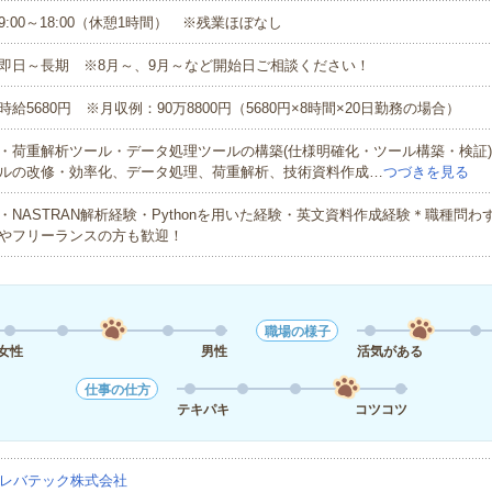
9:00～18:00（休憩1時間） ※残業ほぼなし
即日～長期 ※8月～、9月～など開始日ご相談ください！
時給5680円 ※月収例：90万8800円（5680円×8時間×20日勤務の場合）
・荷重解析ツール・データ処理ツールの構築(仕様明確化・ツール構築・検証
ルの改修・効率化、データ処理、荷重解析、技術資料作成…
つづきを見る
・NASTRAN解析経験・Pythonを用いた経験・英文資料作成経験＊職種問
やフリーランスの方も歓迎！
職場の様子
女性
男性
活気がある
仕事の仕方
テキパキ
コツコツ
レバテック株式会社