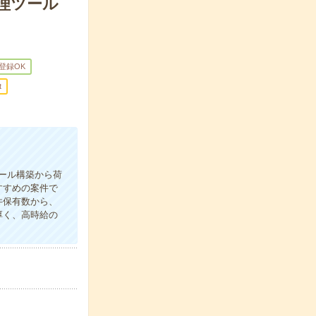
処理ツール
B登録OK
t
ツール構築から荷
すすめの案件で
件保有数から、
厚く、高時給の