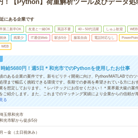
0円！【Python】荷重解析ツール及びデータ
近にある企業です
卒第二新卒OK
友達と一緒OK
英語不要
40～50代活躍
しゅふ歓迎
WE
祝休
残業少
IT通信Web
駅歩5分
服装自由
電話対応なし
PowerPoin
WEB
！
時給5680円！週5日＊和光市でのPythonを使用したお仕事
のある企業の案件です。新モビリティ開発に向け、Python/MATLABでの
処理まで幅広く挑戦できる環境です。長期での参画を希望されている方にお
業を想定しております。＊レバテックにお任せください！＊業界最大級の案
をご紹介します。また、これまでのマッチング実績により企業からの信頼が
見る
埼玉県和光市
和光市駅から徒歩5分
月～金（土日祝休み）