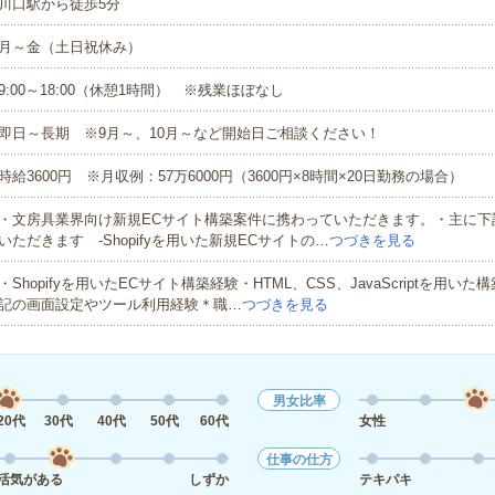
川口駅から徒歩5分
月～金（土日祝休み）
9:00～18:00（休憩1時間） ※残業ほぼなし
即日～長期 ※9月～、10月～など開始日ご相談ください！
時給3600円 ※月収例：57万6000円（3600円×8時間×20日勤務の場合）
・文房具業界向け新規ECサイト構築案件に携わっていただきます。・主に下
いただきます -Shopifyを用いた新規ECサイトの…
つづきを見る
・Shopifyを用いたECサイト構築経験・HTML、CSS、JavaScriptを用い
記の画面設定やツール利用経験＊職…
つづきを見る
男女比率
20代
30代
40代
50代
60代
女性
仕事の仕方
活気がある
しずか
テキパキ