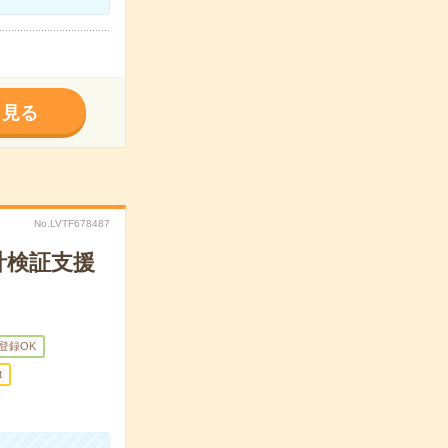
く見る
No.LVTF678487
計検証支援
B登録OK
t