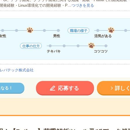
開発経験・Linux環境化での開発経験・P…
つづきを見る
職場の様子
女性
男性
活気がある
仕事の仕方
テキパキ
コツコツ
レバテック株式会社
応募する
詳し
になる！