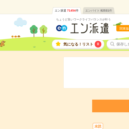
エン派遣
71454
件
エンバイト
82531
件
ちょうど良いワークライフバランスが叶う
関東版
気になる！リスト
0
保存し
未読