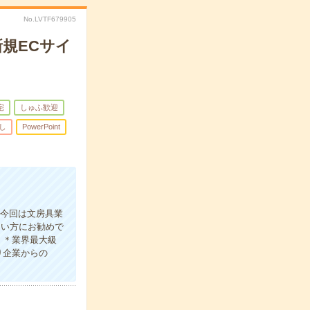
No.LVTF679905
新規ECサイ
宅
しゅふ歓迎
し
PowerPoint
。今回は文房具業
たい方にお勧めで
！＊業界最大級
り企業からの