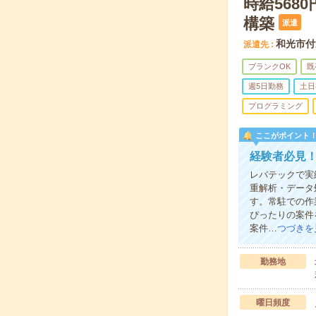
時給568
構築
派遣
和光市付
派遣先
ブランクOK
既
週5日勤務
土日
プログラミング
ここがポイント
経験者必見！
レバテックで実績
重解析・データ
す。常駐での作
ぴったりの案件
案件…
つづきを
勤務地
曜日頻度