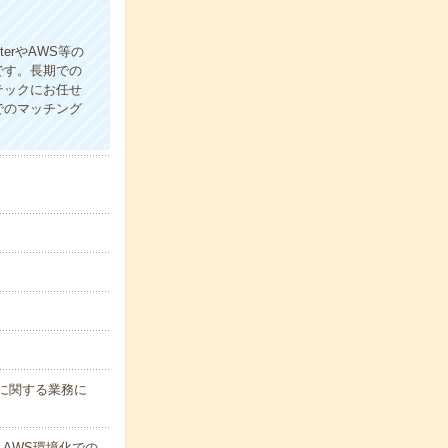
erやAWS等の
です。長期での
テックにお任せ
でのマッチング
に関する業務に
・AWS環境化での