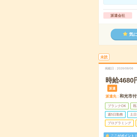
派遣会社
気
未読
掲載日
2026/08/06
時給468
派遣
和光市付
派遣先
ブランクOK
既
週5日勤務
土日
プログラミング
ここがポイント