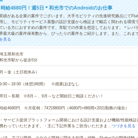
時給4680円！週5日＊和光市でのAndroidのお仕事
実績がある企業の案件でございます。大手モビリティの先進研究拠点にてFlutt
用し、モビリティサービス基盤の設計支援から検証まで幅広く関われる環境
ている方におすすめの案件です。常駐での作業を想定しております。＊レバ
界最大級の案件保有数から、ぴったりの案件をご紹介します。また、これま
を見る
埼玉県和光市
和光市駅から徒歩5分
月～金（土日祝休み）
9:00～18:00（休憩1時間） ※残業ほぼなし
即日～長期 ※8月～、9月～など開始日ご相談ください！
時給4680円 ※月収例：74万8800円（4680円×8時間×20日勤務の場合）
・サービス提供プラットフォーム開発における設計支援および機能/性能検証
携わっていただきます。・主に下記作業をご担当いただきま…
つづきを見る
・UI、アプリ開発、クラウド開発に関する知識・経験・Flutterでの開発経験