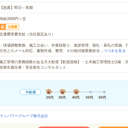
【急募】即日～長期
時給2600円＋交
交通費
交通費実費支給（当社規定あり）
・現場調整業務、施工立会い、作業段取り、進捗管理、朝礼・昼礼の実施、
引先とのメール対応、書類作成、整理、その他付随業務担当…
つづきを見る
施工管理の実務経験がある方大歓迎【歓迎資格】・土木施工管理技士(1級・2
全衛生責任者・安全衛生コンサルタント
年齢層
20代
30代
40代
50代
60代
マンパワーグループ株式会社