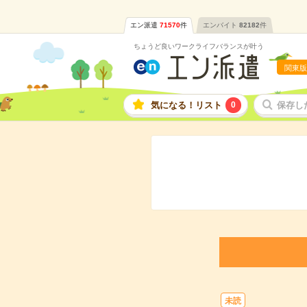
エン派遣
71570
件
エンバイト
82182
件
ちょうど良いワークライフバランスが叶う
関東版
気になる！リスト
0
保存し
未読