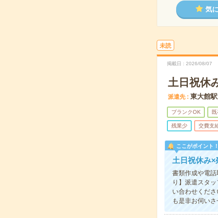
気
未読
掲載日
2026/08/07
土日祝休
東大館駅
派遣先
ブランクOK
既
残業少
交費支
ここがポイント
土日祝休み
書類作成や電話
り】派遣スタッ
い合わせくださ
も是非お伺いさ