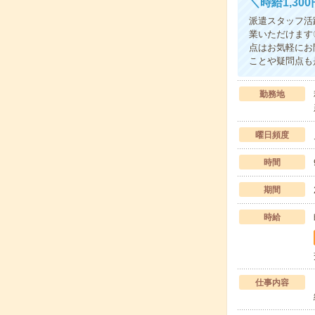
＼時給1,3
派遣スタッフ活
業いただけます
点はお気軽にお
ことや疑問点も
勤務地
曜日頻度
時間
期間
時給
仕事内容