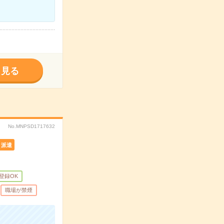
く見る
No.MNPSD1717632
派遣
B登録OK
職場が禁煙