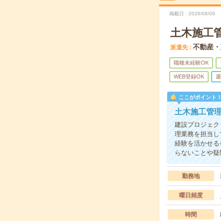
掲載日
2026/08/09
土木施工
不動産・
派遣先
職種未経験OK
WEB登録OK
週
ここがポイント
土木施工管
建設プロジェク
理業務を担当し
経験を活かせる
らないことや疑
勤務地
曜日頻度
時間