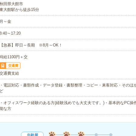
秋田県大館市
東大館駅から徒歩15分
月～金
8:40～17:20
【急募】即日～長期 ※8月～OK！
時給1100円＋交
交通費
交通費支給
・電話対応・書類作成・データ登録・書類整理・コピー・来客対応・そのほ
ど
・オフィスワーク経験のある方(経験浅めでも大丈夫です。)・基本的なPC操
能な方
年齢層