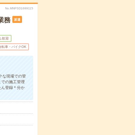
No.MNPSD1699115
業務
派遣
ふ歓迎
自転車・バイクOK
クな現場での管
までの施工管理
たん登録＊分か