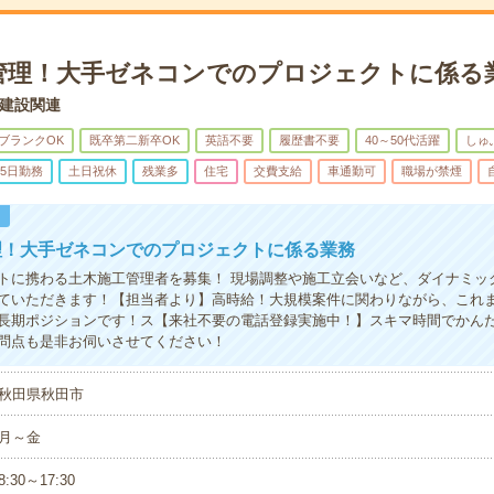
管理！大手ゼネコンでのプロジェクトに係る
建設関連
ブランクOK
既卒第二新卒OK
英語不要
履歴書不要
40～50代活躍
しゅ
5日勤務
土日祝休
残業多
住宅
交費支給
車通勤可
職場が禁煙
！
理！大手ゼネコンでのプロジェクトに係る業務
トに携わる土木施工管理者を募集！ 現場調整や施工立会いなど、ダイナミッ
ていただきます！【担当者より】高時給！大規模案件に関わりながら、これ
長期ポジションです！ス【来社不要の電話登録実施中！】スキマ時間でかん
問点も是非お伺いさせてください！
秋田県秋田市
月～金
8:30～17:30