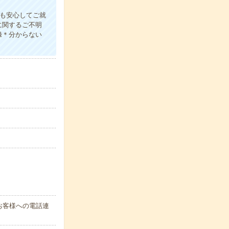
も安心してご就
に関するご不明
録＊分からない
お客様への電話連