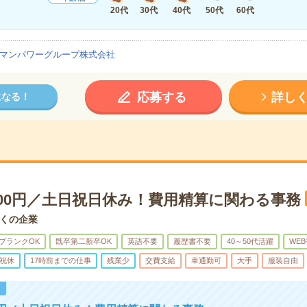
20代
30代
40代
50代
60代
マンパワーグループ株式会社
応募する
詳し
になる！
300円／土日祝日休み！費用精算に関わる事務
くの企業
ブランクOK
既卒第二新卒OK
英語不要
履歴書不要
40～50代活躍
WE
祝休
17時前までの仕事
残業少
交費支給
車通勤可
大手
服装自由
！