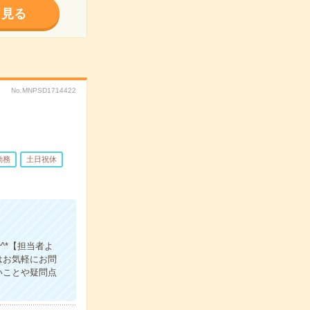
く見る
No.MNPSD1714422
勤務
土日祝休
^*【担当者よ
はお気軽にお問
いことや疑問点