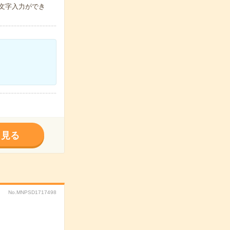
・文字入力ができ
く見る
No.MNPSD1717498