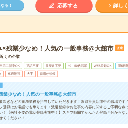
応募する
詳し
になる！
み×残業少なめ！人気の一般事務@大館市
派遣
近くの企業
卒第二新卒OK
英語不要
履歴書不要
40～50代活躍
WEB登録OK
週5日
給
車通勤可
大手
職場が禁煙
！
×残業少なめ！人気の一般事務@大館市
取次ぎなどの事務業務を担当していただきます！派遣社員活躍中の職場です ^
フ登録はお電話でも承ります！派遣登録やお仕事の内容に関するご不明な点
い！【来社不要の電話登録実施中！】スキマ時間でかんたん登録＊分からな
せてください！