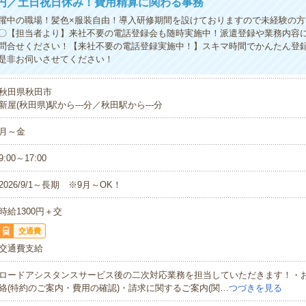
00円／土日祝日休み！費用精算に関わる事務
躍中の職場！髪色×服装自由！導入研修期間を設けておりますので未経験の方
〇【担当者より】来社不要の電話登録会も随時実施中！派遣登録や業務内容
問合せください！【来社不要の電話登録実施中！】スキマ時間でかんたん登
是非お伺いさせてください！
秋田県秋田市
新屋(秋田県)駅から---分／秋田駅から---分
月～金
9:00～17:00
2026/9/1～長期 ※9月～OK！
時給1300円＋交
交通費
交通費支給
ロードアシスタンスサービス後の二次対応業務を担当していただきます！・
絡(特約のご案内・費用の確認)・請求に関するご案内(関…
つづきを見る