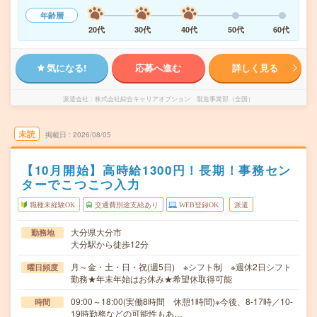
年齢層
20代
30代
40代
50代
60代
気になる!
応募へ進む
詳しく見る
派遣会社
株式会社綜合キャリアオプション 製造事業部（全国）
未読
掲載日
2026/08/05
【10月開始】高時給1300円！長期！事務セン
ターでこつこつ入力
職種未経験OK
交通費別途支給あり
WEB登録OK
派遣
大分県大分市
勤務地
大分駅から徒歩12分
月～金・土・日・祝(週5日) ※シフト制 ※週休2日シフト
曜日頻度
勤務★年末年始はお休み★希望休取得可能
09:00～18:00(実働8時間 休憩1時間)※今後、8-17時／10-
時間
19時勤務などの可能性もあ…