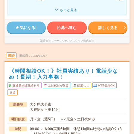
もっと見る
気になる!
応募へ進む
詳しく見る
派遣会社
パーソルテンプスタッフ株式会社
未読
掲載日
2026/08/07
《時間相談OK！》社員実績あり！電話少な
め！長期！入力事務！
交通費別途支給あり
土日祝日が休み
残業なし
WEB登録OK
派遣
大分県大分市
勤務地
大在駅から車14分
月～金（週5日） ※＜完全＞土日祝休み
曜日頻度
09:00～16:00(実働6時間 休憩1時間)※時間の相談OK（8
時間
－16時30分などの時間も相談で…