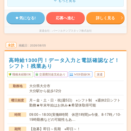
もっと見る
気になる!
応募へ進む
詳しく見る
派遣会社
パーソルテンプスタッフ株式会社
未読
掲載日
2026/08/05
高時給1300円！データ入力と電話確認など！
シフト！残業あり
職種未経験OK
交通費別途支給あり
WEB登録OK
派遣
大分県大分市
勤務地
大分駅から徒歩12分
月～金・土・日・祝(週5日) ※シフト制 ※週休2日シフト
曜日頻度
勤務★年末年始はお休み★希望休取得可能
09:00～18:00(実働8時間 休憩1時間)※今後、8-17時／10-
時間
19時勤務などの可能性もあ…
【急募】即日～長期 ※即日～！
期間