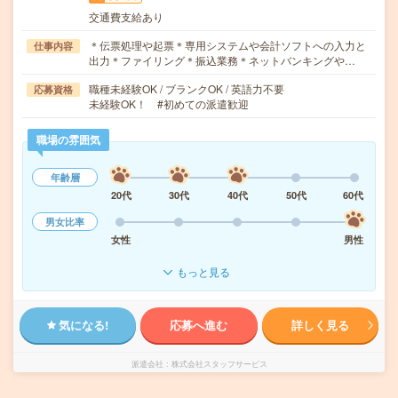
交通費支給あり
＊伝票処理や起票＊専用システムや会計ソフトへの入力と
仕事内容
出力＊ファイリング＊振込業務＊ネットバンキングや…
職種未経験OK / ブランクOK / 英語力不要
応募資格
未経験OK！ #初めての派遣歓迎
職場の雰囲気
年齢層
20代
30代
40代
50代
60代
男女比率
女性
男性
もっと見る
気になる!
応募へ進む
詳しく見る
派遣会社
株式会社スタッフサービス