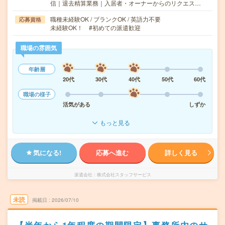
信｜退去精算業務｜入居者・オーナーからのリクエス…
職種未経験OK / ブランクOK / 英語力不要
応募資格
未経験OK！ #初めての派遣歓迎
職場の雰囲気
年齢層
20代
30代
40代
50代
60代
職場の様子
活気がある
しずか
もっと見る
気になる!
応募へ進む
詳しく見る
派遣会社
株式会社スタッフサービス
未読
掲載日
2026/07/10