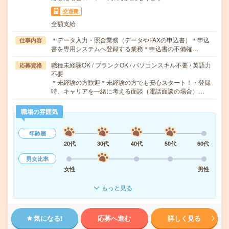
交通費
全額支給
＊データ入力・照合業務（データやFAXの申込書）＊申込
仕事内容
書を専用システムへ登録する業務＊申込書の不備確…
職種未経験OK / ブランクOK / パソコンスキル不要 / 英語力
応募資格
不要
＊未経験の方歓迎＊未経験の方でも安心スタート！・登録
時、キャリアを一緒に考える面談（電話面談の場合）…
職場の雰囲気
年齢層
20代
30代
40代
50代
60代
男女比率
女性
男性
もっと見る
気になる!
応募へ進む
詳しく見る