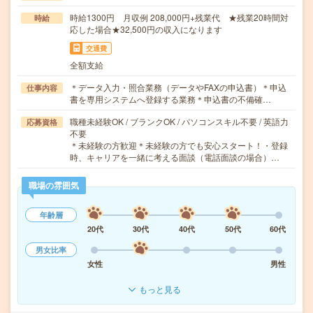
時給1300円 月収例 208,000円+残業代 ★残業20時間対
時給
応した場合★32,500円の収入になります
交通費
全額支給
＊データ入力・照合業務（データやFAXの申込書）＊申込
仕事内容
書を専用システムへ登録する業務＊申込書の不備確…
職種未経験OK / ブランクOK / パソコンスキル不要 / 英語力
応募資格
不要
＊未経験の方歓迎＊未経験の方でも安心スタート！・登録
時、キャリアを一緒に考える面談（電話面談の場合）…
職場の雰囲気
年齢層
20代
30代
40代
50代
60代
男女比率
女性
男性
もっと見る