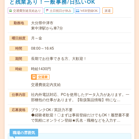
と残業あり！一般事務/日払いOK
交通費別途支給あり
土日祝日が休み
WEB登録OK
派遣
大分県中津市
勤務地
東中津駅から車7分
月～金
曜日頻度
08:00～16:45
時間
長期でお仕事できる方、大歓迎！
期間
時給1430円
時給
交通費
交通費規定内支給
社内外電話対応、PCを使用したデータ入力があります。一
仕事内容
部梱包の仕事があります。【取扱製品情報】特にな…
ブランクOK / 英語力不要
応募資格
◆経験者歓迎！〇まずは事前登録だけでもOK！履歴書不要
で気軽にオンライン登録★氏名・職種などを入力す…
職場の雰囲気