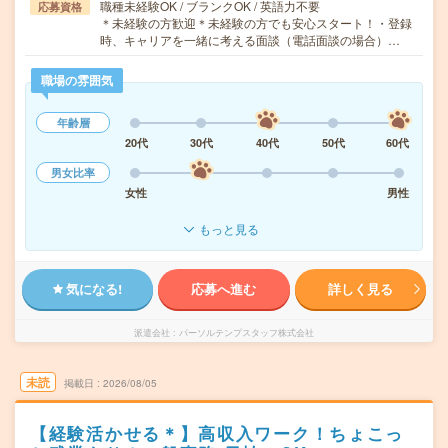
職種未経験OK / ブランクOK / 英語力不要
応募資格
＊未経験の方歓迎＊未経験の方でも安心スタート！・登録
時、キャリアを一緒に考える面談（電話面談の場合）…
職場の雰囲気
年齢層
20代
30代
40代
50代
60代
男女比率
女性
男性
もっと見る
気になる!
応募へ進む
詳しく見る
派遣会社
パーソルテンプスタッフ株式会社
未読
掲載日
2026/08/05
【経験活かせる＊】高収入ワーク！ちょこっ