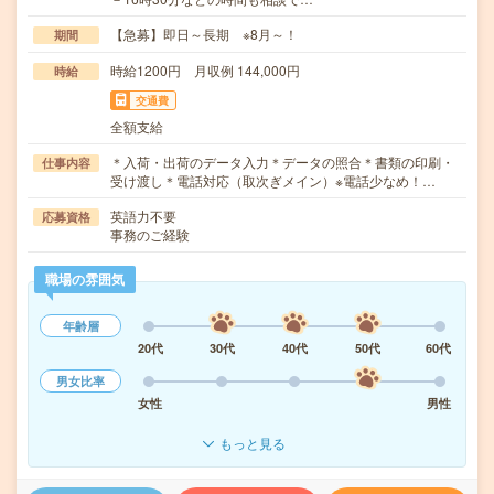
【急募】即日～長期 ※8月～！
期間
時給1200円 月収例 144,000円
時給
交通費
全額支給
＊入荷・出荷のデータ入力＊データの照合＊書類の印刷・
仕事内容
受け渡し＊電話対応（取次ぎメイン）※電話少なめ！…
英語力不要
応募資格
事務のご経験
職場の雰囲気
年齢層
20代
30代
40代
50代
60代
男女比率
女性
男性
もっと見る