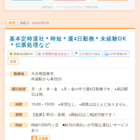
派遣会社
パーソルテンプスタッフ株式会社
未読
掲載日
2026/08/06
基本定時退社＊時短＊週4日勤務＊未経験OK
＊伝票処理など
職種未経験OK
交通費別途支給あり
土日祝日が休み
WEB登録OK
派遣
大分県国東市
勤務地
杵築駅から車22分
月・火・木・金 ※月～金の中で週4日勤務です。※表記曜
曜日頻度
日は例。
15:00～19:00 ※休憩なし。※残業はほとんどありません。
時間
【急募】即日～長期 ※開始日はご相談可能です！
期間
時給1250円＋交 ■給与の前払いが可能な速払いサービス
時給
あり
交通費