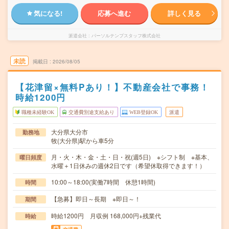
気になる!
応募へ進む
詳しく見る
派遣会社
パーソルテンプスタッフ株式会社
未読
掲載日
2026/08/05
【花津留×無料Pあり！】不動産会社で事務！
時給1200円
職種未経験OK
交通費別途支給あり
WEB登録OK
派遣
大分県大分市
勤務地
牧(大分県)駅から車5分
月・火・木・金・土・日・祝(週5日) ※シフト制 ※基本、
曜日頻度
水曜＋1日休みの週休2日です（希望休取得できます！）
10:00～18:00(実働7時間 休憩1時間)
時間
【急募】即日～長期 ※即日～！
期間
時給1200円 月収例 168,000円+残業代
時給