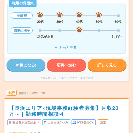
職場の雰囲気
年齢層
20代
30代
40代
50代
60代
職場の様子
活気がある
しずか
もっと見る
気になる!
応募へ進む
詳しく見る
派遣会社
パーソルテンプスタッフ株式会社
未読
掲載日
2026/07/03
【長浜エリア×現場事務経験者募集】月収20
万～｜勤務時間相談可
交通費別途支給あり
土日祝日が休み
WEB登録OK
派遣