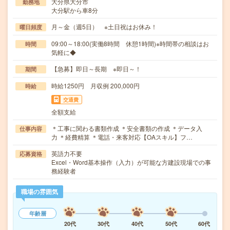
大分県大分市
勤務地
大分駅から車8分
月～金（週5日） ※土日祝はお休み！
曜日頻度
09:00～18:00(実働8時間 休憩1時間)※時間帯の相談はお
時間
気軽に◆
【急募】即日～長期 ※即日～！
期間
時給1250円 月収例 200,000円
時給
交通費
全額支給
＊工事に関わる書類作成 ＊安全書類の作成 ＊データ入
仕事内容
力 ＊経費精算 ＊電話・来客対応【OAスキル】フ…
英語力不要
応募資格
Excel・Word基本操作（入力）が可能な方建設現場での事
務経験者
職場の雰囲気
年齢層
20代
30代
40代
50代
60代