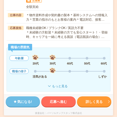
交通費
全額支給
＊物件資料作成や契約書の製本＊基幹システムへの情報入
仕事内容
力＊営業の指示のもとお客様の案内＊電話対応、接客…
職種未経験OK / ブランクOK / 英語力不要
応募資格
＊未経験の方歓迎＊未経験の方でも安心スタート！・登録
時、キャリアを一緒に考える面談（電話面談の場合）…
職場の雰囲気
年齢層
20代
30代
40代
50代
60代
職場の様子
活気がある
しずか
もっと見る
気になる!
応募へ進む
詳しく見る
派遣会社
パーソルテンプスタッフ株式会社