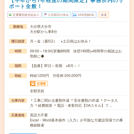
【半年から1年程度の期間限定】事務所内のサ
ポート全般！
交通費別途支給あり
土日祝日が休み
WEB登録OK
派遣
大分県大分市
勤務地
大分駅から車8分
月～金（週5日） ※土日祝はお休み！
曜日頻度
09:00～18:00(実働8時間 休憩1時間)※時間帯の相談はお
時間
気軽に◆
【急募】即日～長期 ※8月～！
期間
時給1250円 月収例 200,000円
時給
交通費
全額支給
＊工事に関わる書類作成 ＊安全書類の作成 ＊データ入
仕事内容
力 ＊経費精算 ＊電話・来客対応【OAスキル】フ…
英語力不要
応募資格
Excel・Word基本操作（入力）が可能な方建設現場での事
務経験者