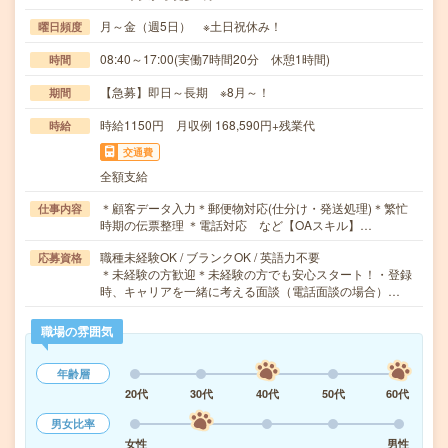
月～金（週5日） ※土日祝休み！
曜日頻度
08:40～17:00(実働7時間20分 休憩1時間)
時間
【急募】即日～長期 ※8月～！
期間
時給1150円 月収例 168,590円+残業代
時給
交通費
全額支給
＊顧客データ入力＊郵便物対応(仕分け・発送処理)＊繁忙
仕事内容
時期の伝票整理 ＊電話対応 など【OAスキル】…
職種未経験OK / ブランクOK / 英語力不要
応募資格
＊未経験の方歓迎＊未経験の方でも安心スタート！・登録
時、キャリアを一緒に考える面談（電話面談の場合）…
職場の雰囲気
年齢層
20代
30代
40代
50代
60代
男女比率
女性
男性