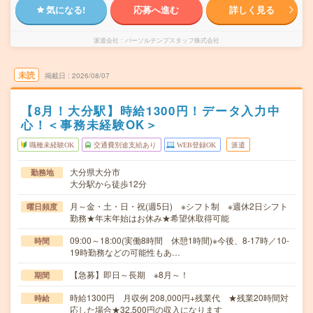
気になる!
応募へ進む
詳しく見る
派遣会社
パーソルテンプスタッフ株式会社
未読
掲載日
2026/08/07
【8月！大分駅】時給1300円！データ入力中
心！＜事務未経験OK＞
職種未経験OK
交通費別途支給あり
WEB登録OK
派遣
大分県大分市
勤務地
大分駅から徒歩12分
月～金・土・日・祝(週5日) ※シフト制 ※週休2日シフト
曜日頻度
勤務★年末年始はお休み★希望休取得可能
09:00～18:00(実働8時間 休憩1時間)※今後、8-17時／10-
時間
19時勤務などの可能性もあ…
【急募】即日～長期 ※8月～！
期間
時給1300円 月収例 208,000円+残業代 ★残業20時間対
時給
応した場合★32,500円の収入になります