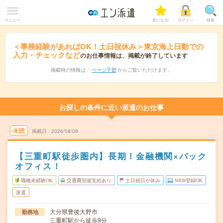
メニュー
気になる!
ログイン
検索
＜事務経験があればOK！土日祝休み＞東京海上日動での
入力・チェックなど
のお仕事情報は、掲載が終了しています
掲載時の情報は、
ページ下部
からご覧いただけます。
お探しの条件に近い派遣のお仕事
未読
掲載日
2026/08/08
【三重町駅徒歩圏内】長期！金融機関×バック
オフィス！
職種未経験OK
交通費別途支給あり
土日祝日が休み
WEB登録OK
派遣
大分県豊後大野市
勤務地
三重町駅から徒歩9分