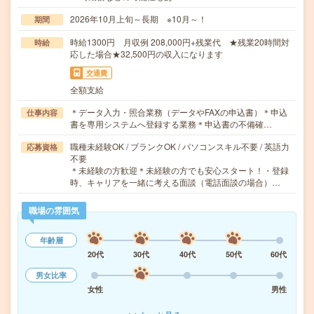
2026年10月上旬～長期 ※10月～！
期間
時給1300円 月収例 208,000円+残業代 ★残業20時間対
時給
応した場合★32,500円の収入になります
交通費
全額支給
＊データ入力・照合業務（データやFAXの申込書）＊申込
仕事内容
書を専用システムへ登録する業務＊申込書の不備確…
職種未経験OK / ブランクOK / パソコンスキル不要 / 英語力
応募資格
不要
＊未経験の方歓迎＊未経験の方でも安心スタート！・登録
時、キャリアを一緒に考える面談（電話面談の場合）…
職場の雰囲気
年齢層
20代
30代
40代
50代
60代
男女比率
女性
男性