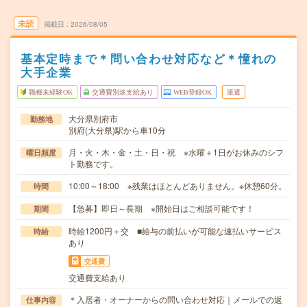
未読
掲載日
2026/08/05
基本定時まで＊問い合わせ対応など＊憧れの
大手企業
職種未経験OK
交通費別途支給あり
WEB登録OK
派遣
大分県別府市
勤務地
別府(大分県)駅から車10分
月・火・木・金・土・日・祝 ※水曜＋1日がお休みのシフ
曜日頻度
ト勤務です。
10:00～18:00 ※残業はほとんどありません。※休憩60分。
時間
【急募】即日～長期 ※開始日はご相談可能です！
期間
時給1200円＋交 ■給与の前払いが可能な速払いサービス
時給
あり
交通費
交通費支給あり
＊入居者・オーナーからの問い合わせ対応｜メールでの返
仕事内容