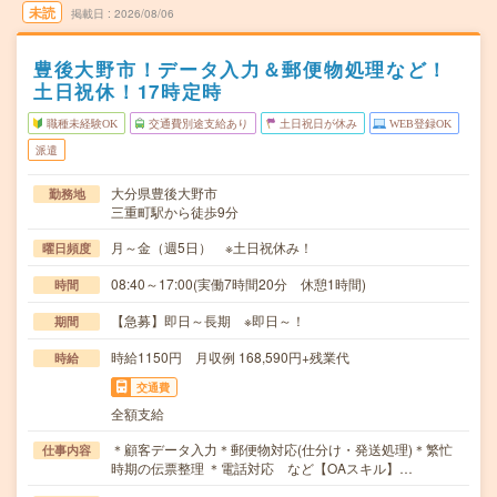
未読
掲載日
2026/08/06
豊後大野市！データ入力＆郵便物処理など！
土日祝休！17時定時
職種未経験OK
交通費別途支給あり
土日祝日が休み
WEB登録OK
派遣
大分県豊後大野市
勤務地
三重町駅から徒歩9分
月～金（週5日） ※土日祝休み！
曜日頻度
08:40～17:00(実働7時間20分 休憩1時間)
時間
【急募】即日～長期 ※即日～！
期間
時給1150円 月収例 168,590円+残業代
時給
交通費
全額支給
＊顧客データ入力＊郵便物対応(仕分け・発送処理)＊繁忙
仕事内容
時期の伝票整理 ＊電話対応 など【OAスキル】…