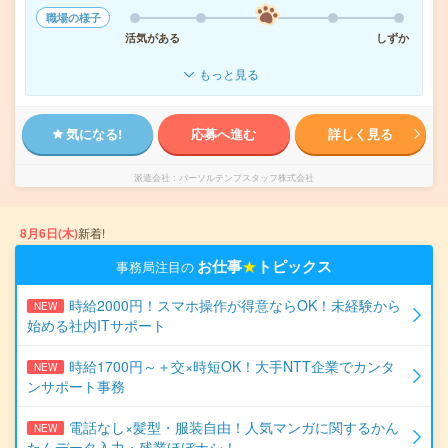
職場の様子
活気がある
しずか
もっと見る
気になる!
応募へ進む
詳しく見る
派遣会社
パーソルテンプスタッフ株式会社
8月6日(木)
新着!
お仕事
★
トピックス
事務局注目の
時給2000円！スマホ操作が得意ならOK！未経験から
NEW
始める社内ITサポート
時給1700円～＋交×時短OK！大手NTT企業でカンタ
NEW
ンサポート事務
電話なし×髪型・服装自由！人気マンガに関するかん
NEW
たんデータ入力・残業ほぼナシ！