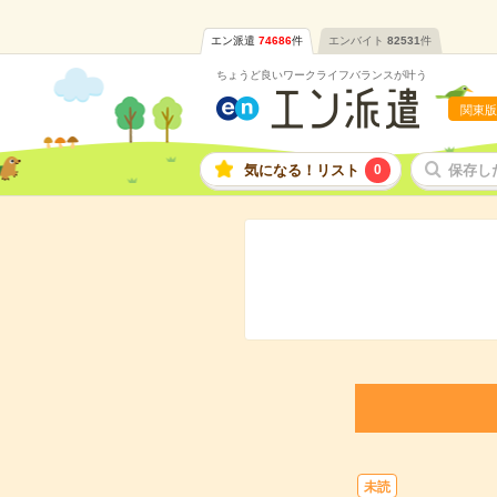
エン派遣
74686
件
エンバイト
82531
件
ちょうど良いワークライフバランスが叶う
関東版
気になる！リスト
0
保存し
未読