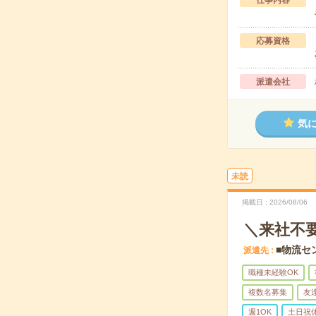
仕事内容
応募資格
派遣会社
気
未読
掲載日
2026/08/06
＼来社不
■物流セ
派遣先
職種未経験OK
複数名募集
友
週1OK
土日祝