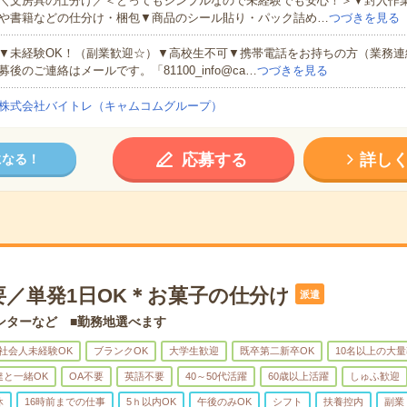
＼文房具の仕分け／＜とってもシンプルなので未経験でも安心！＞▼封入作
や書籍などの仕分け・梱包▼商品のシール貼り・パック詰め…
つづきを見る
▼未経験OK！（副業歓迎☆）▼高校生不可▼携帯電話をお持ちの方（業務連
募後のご連絡はメールです。「81100_info@ca…
つづきを見る
株式会社バイトレ（キャムコムグループ）
応募する
詳し
になる！
要／単発1日OK＊お菓子の仕分け
派遣
ンターなど ■勤務地選べます
社会人未経験OK
ブランクOK
大学生歓迎
既卒第二新卒OK
10名以上の大
達と一緒OK
OA不要
英語不要
40～50代活躍
60歳以上活躍
しゅふ歓迎
休
16時前までの仕事
5ｈ以内OK
午後のみOK
シフト
扶養控内
副業