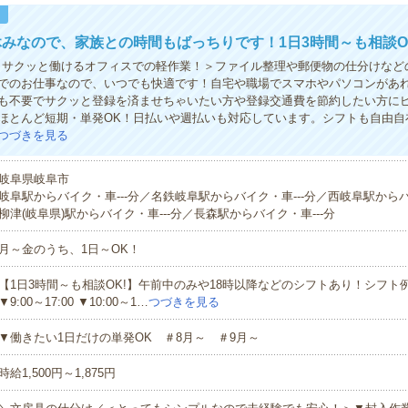
！
みなので、家族との時間もばっちりです！1日3時間～も相談O
！サクッと働けるオフィスでの軽作業！＞ファイル整理や郵便物の仕分けなど
でのお仕事なので、いつでも快適です！自宅や職場でスマホやパソコンがあ
も不要でサクッと登録を済ませちゃいたい方や登録交通費を節約したい方に
ほとんど短期・単発OK！日払いや週払いも対応しています。シフトも自由自
つづきを見る
岐阜県岐阜市
岐阜駅からバイク・車---分／名鉄岐阜駅からバイク・車---分／西岐阜駅からバ
柳津(岐阜県)駅からバイク・車---分／長森駅からバイク・車---分
月～金のうち、1日～OK！
【1日3時間～も相談OK!】午前中のみや18時以降などのシフトあり！シフト例▼9:
▼9:00～17:00 ▼10:00～1…
つづきを見る
▼働きたい1日だけの単発OK ＃8月～ ＃9月～
時給1,500円～1,875円