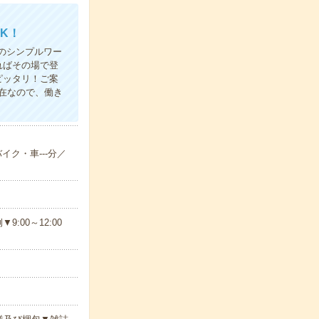
K！
のシンプルワー
ればその場で登
ピッタリ！ご案
在なので、働き
イク・車---分／
00～12:00