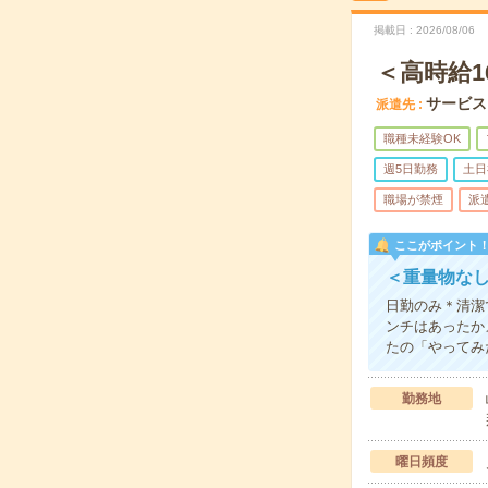
掲載日
2026/08/06
＜高時給1
サービス
派遣先
職種未経験OK
週5日勤務
土日
職場が禁煙
派
ここがポイント
＜重量物なし
日勤のみ＊清潔
ンチはあったか
たの「やってみ
勤務地
曜日頻度