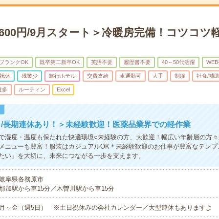
600円/9月スタート＞冷暖房完備！コツコツ
ブランクOK
既卒第二新卒OK
英語不要
履歴書不要
40～50代活躍
WE
祝休
残業少
旅行ホテル
交費支給
車通勤可
大手
制服
社食/補
遣多
ルーティン
Excel
！
/長期連休あり！＞未経験歓迎！医薬品業界での軽作業
で湿度・温度も保たれた快適環境○未経験の方、大歓迎！幅広い年齢層の方々
メニューも豊富！服装はカジュアルOK＊未経験歓迎のお仕事が豊富なテンプ
たい」を大切に、未来につながる一歩を支えます。
岐阜県各務原市
那加駅から車15分／木曽川駅から車15分
月～金（週5日） ※土日祝休みの会社カレンダー／大型連休もありますよ