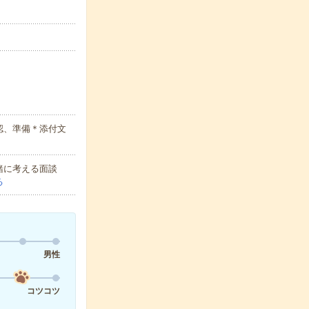
認、準備＊添付文
緒に考える面談
る
男性
コツコツ