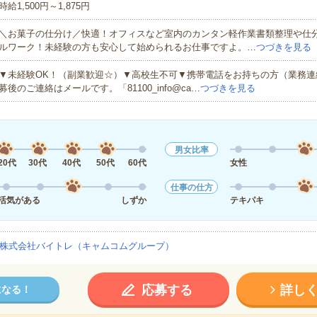
時給1,500円～1,875円
＼お菓子の仕分け／快適！オフィスなど室内のカンタン軽作業書類整理や仕
ルワーク！未経験の方も安心して始められるお仕事ですよ。…
つづきを見る
▼未経験OK！（副業歓迎☆）▼高校生不可▼携帯電話をお持ちの方（業務連
募後のご連絡はメールです。「81100_info@ca…
つづきを見る
男女比率
20代
30代
40代
50代
60代
女性
仕事の仕方
活気がある
しずか
テキパキ
株式会社バイトレ（キャムコムグループ）
応募する
詳し
になる！