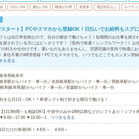
由
日払いOK
週払いOK
職場が分煙
派遣多
電話対応なし
ルーティ
！
スタート】PCやスマホから登録OK！日払いでお給料もスグ
シフトは自己申告制なので、自分の都合で働けちゃう！短期間のお仕事を探さ
を探されている方にはピッタリです！《室内で快適！シンプルワーク！》お
どの封入や仕分けです。重いものもありませんし、空調完備の室内で快適にお
》来社不要のWEB登録！PCでもスマホでも、いつでもどこでもカンタン登
きを見る
岐阜県岐阜市
岐阜駅からバイク・車---分／名鉄岐阜駅からバイク・車---分／西岐阜駅からバ
柳津(岐阜県)駅からバイク・車---分／長森駅からバイク・車---分
好きな日1日～OK！＊希望シフト制で好きな曜日で働ける！
【1日3時間～も相談OK!】午前中のみや18時以降などのシフトあり！シフト例▼9:
▼9:00～17:00 ▼10:00～1…
つづきを見る
1日だけの単発OK！＃8月～ ＃9月～