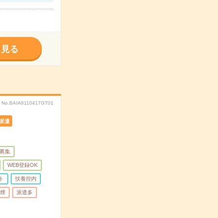
く見る
No.BAIA8110417GT01
派遣
量募集
WEB登録OK
ト
扶養控内
煙
派遣多