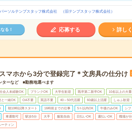
パーソルテンプスタッフ株式会社 （旧テンプスタッフ株式会社）
応募する
詳し
になる！
】スマホから3分で登録完了＊文房具の仕分け
ンターなど ■勤務地選べます
社会人未経験OK
ブランクOK
大学生歓迎
既卒第二新卒OK
10名以上の大
達と一緒OK
OA不要
英語不要
40～50代活躍
60歳以上活躍
しゅふ歓迎
休
朝10時以降スタート
16時前までの仕事
5ｈ以内OK
午後のみOK
シフ
車通勤可
駅歩5分
大手
服装自由
日払いOK
週払いOK
職場が分
ルーティン