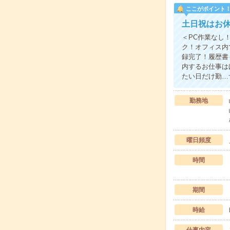
ここがポイント
土日祝はお休
＜PC作業なし
ク！オフィス内
録完了！履歴書
内するお仕事は
たい日だけ勤…
勤務地
曜日頻度
時間
期間
時給