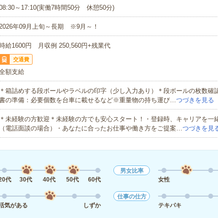
08:30～17:10(実働7時間50分 休憩50分)
2026年09月上旬～長期 ※9月～！
時給1600円 月収例 250,560円+残業代
交通費
全額支給
＊箱詰めする段ボールやラベルの印字（少し入力あり）＊段ボールの枚数確
書の準備：必要個数を台車に載せるなど※重量物の持ち運び…
つづきを見る
＊未経験の方歓迎＊未経験の方でも安心スタート！・登録時、キャリアを一
（電話面談の場合）・あなたに合ったお仕事や働き方をご提案…
つづきを見
男女比率
20代
30代
40代
50代
60代
女性
仕事の仕方
活気がある
しずか
テキパキ