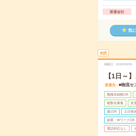
派遣会社
気
未読
掲載日
2026/08/06
【1日～
■物流セ
派遣先
職種未経験OK
複数名募集
友
週1OK
土日祝
副業・WワークOK
電話対応なし