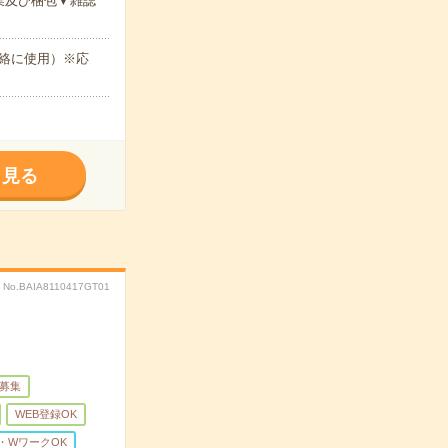
業及び梱包▼雑誌
絡に使用）※応
く見る
No.BAIA8110417GT01
量募集
WEB登録OK
・WワークOK