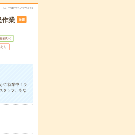
No.TSPT26-0570979
軽作業
派遣
B登録OK
助あり
がご就業中！ラ
スタッフ。あな