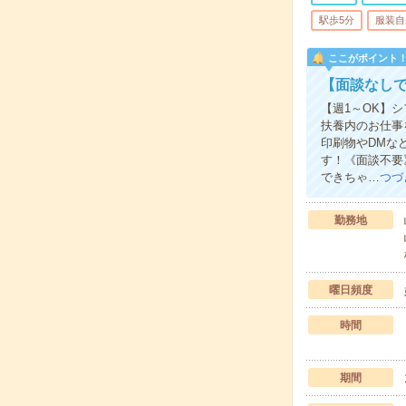
駅歩5分
服装自
ここがポイント
【面談なしで
【週1～OK】
扶養内のお仕事
印刷物やDMな
す！《面談不要
できちゃ…
つづ
勤務地
曜日頻度
時間
期間