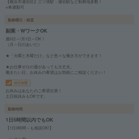
【横浜市瀬谷区】三ツ境駅・瀬谷駅など勤務地多数！
※車通勤可
勤務曜日・頻度
副業・WワークOK
週0日～/月1日～OK！
（月～日のあいだ）
★「火曜と木曜だけ」など色々な働き方ができます！
★お仕事ゼロの週があっても大丈夫。
働きたい日、お休みの希望はお気軽にご相談ください！
休日休暇
お休みはあなたのご希望次第！
土日祝休みもOKです。
勤務時間
1日5時間以内でもOK
【1日3時間～も相談OK!】
＜シフト例＞