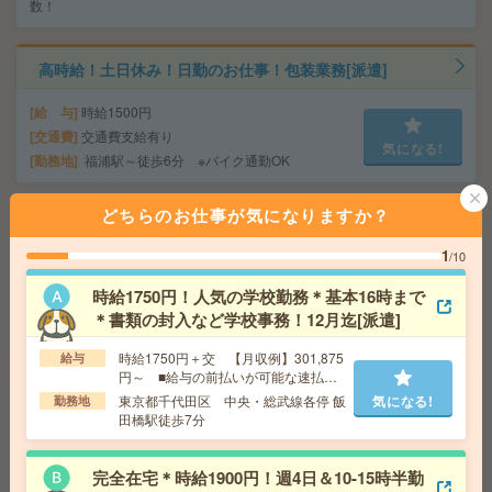
数！
高時給！土日休み！日勤のお仕事！包装業務[派遣]
給 与
時給1500円
交通費
交通費支給有り
気になる!
勤務地
福浦駅～徒歩6分 ※バイク通勤OK
どちらのお仕事が気になりますか？
【未経験OK】残業なし！病院の総務課で薬品・備品管理
＠三ツ境[派遣]
1
/10
給 与
時給1400円～ ＊日払い・週払いOK
時給1750円！人気の学校勤務＊基本16時まで
交通費
全額支給
＊書類の封入など学校事務！12月迄[派遣]
気になる!
勤務地
三ツ境駅より徒歩17分
時給1750円＋交 【月収例】301,875
給与
円～ ■給与の前払いが可能な速払い
サービスあり
＜担当者激推し！＞だって簡単！コーヒースティックの
東京都千代田区 中央・総武線各停 飯
気になる!
勤務地
田橋駅徒歩7分
袋詰め＊好きな日だけでOK！[派遣]
給 与
時給1336円～1670円 ▼日払いOK（規定あ
完全在宅＊時給1900円！週4日＆10-15時半勤
り） ■初勤務手当あり ※規定による