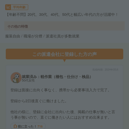
平均年齢
【年齢不問】20代、30代、40代、50代と幅広い年代の方が活躍中！
その他の特徴
服装自由 / 職場が分煙 / 派遣社員が多数就業
この派遣会社に登録した方の声
投稿時期
2024年05月
就業済み：軽作業（梱包・仕分け・検品）
50代女性
登録は面接に出向く事なく、携帯から必要事項入力で完了。
登録から2日後直ぐに働けました。
他社の様に、登録に会社に出向いた後、掲載の仕事が無いと言
う事が無いので、直ぐに働きたい人にはおすすめ出来ます。
役に立った！
716