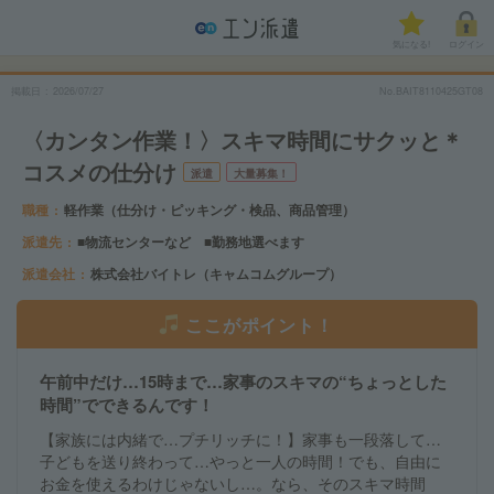
気になる!
ログイン
掲載日
2026/07/27
No.BAIT8110425GT08
〈カンタン作業！〉スキマ時間にサクッと＊
コスメの仕分け
派遣
大量募集！
職種
軽作業（仕分け・ピッキング・検品、商品管理）
派遣先
■物流センターなど ■勤務地選べます
派遣会社
株式会社バイトレ（キャムコムグループ）
ここがポイント！
午前中だけ…15時まで…家事のスキマの“ちょっとした
時間”でできるんです！
【家族には内緒で…プチリッチに！】家事も一段落して…
子どもを送り終わって…やっと一人の時間！でも、自由に
お金を使えるわけじゃないし…。なら、そのスキマ時間