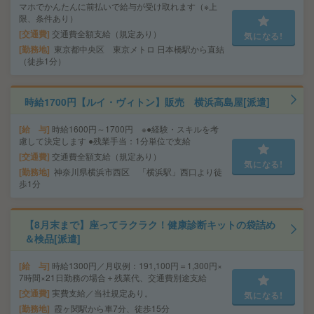
マホでかんたんに前払いで給与が受け取れます（※上
限、条件あり）
交通費
交通費全額支給（規定あり）
気になる!
勤務地
東京都中央区 東京メトロ 日本橋駅から直結
（徒歩1分）
時給1700円【ルイ・ヴィトン】販売 横浜高島屋[派遣]
給 与
時給1600円～1700円 ※●経験・スキルを考
慮して決定します ●残業手当：1分単位で支給
交通費
交通費全額支給（規定あり）
気になる!
勤務地
神奈川県横浜市西区 「横浜駅」西口より徒
歩1分
【8月末まで】座ってラクラク！健康診断キットの袋詰め
＆検品[派遣]
給 与
時給1300円／月収例：191,100円＝1,300円×
7時間×21日勤務の場合＋残業代、交通費別途支給
交通費
実費支給／当社規定あり。
気になる!
勤務地
霞ヶ関駅から車7分、徒歩15分