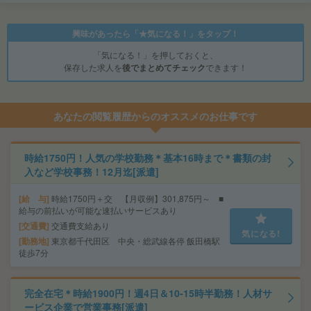
興味があったら「★気になる！」をタップ！
「気になる！」を押しておくと、
保存した求人を
後でまとめてチェック
できます！
あなたの閲覧履歴からのオススメのお仕事です
時給1750円！人気の学校勤務＊基本16時まで＊書類の封
入など学校事務！12月迄[派遣]
給 与
時給1750円＋交 【月収例】301,875円～ ■
給与の前払いが可能な速払いサービスあり
交通費
交通費支給あり
気になる!
勤務地
東京都千代田区 中央・総武線各停 飯田橋駅
徒歩7分
完全在宅＊時給1900円！週4日＆10-15時半勤務！人材サ
ービス企業で営業事務[派遣]