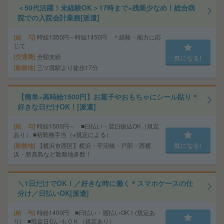
＜50代活躍！未経験OK＞17時まで×残業少なめ！総合病
院での入院会計業務[派遣]
給 与
時給1350円～時給1450円 ＊経験・能力に応
じて
交通費
全額支給
気になる!
勤務地
三ツ境駅より徒歩17分
【簡単×高時給1500円】お菓子やおもちゃにシール貼り＊
好きな日だけOK！[派遣]
給 与
時給1500円～ ■日払い・翌日振込OK（規定
あり） ■初勤務手当（※規定による）
勤務地
【横浜市西区】横浜・平沼橋・戸部・西横
気になる!
浜・新高島など勤務地多数！
＼1日だけでOK！／好きな時に働く＊スマホケースの仕
分け／日払いOK[派遣]
給 与
時給1400円 ■日払い・週払いOK！(規定あ
り) ■現金日払いもＯＫ（規定あり）