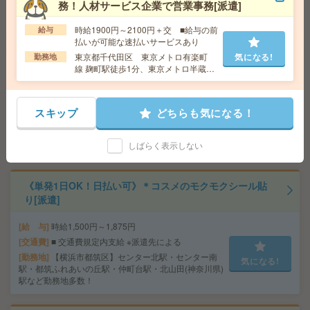
務！人材サービス企業で営業事務[派遣]
勤務地
勤務地多数！ご希望のエリアをご相談くださ
気になる!
い＾＾
時給1900円～2100円＋交 ■給与の前
給与
払いが可能な速払いサービスあり
東京都千代田区 東京メトロ有楽町
気になる!
勤務地
《単発1日OK！日払い可》＊DMのモクモクシール貼り
線 麹町駅徒歩1分、東京メトロ半蔵門
[派遣]
線 半蔵門駅徒歩5分
給 与
時給1,500円～1,875円
スキップ
どちらも気になる！
交通費
■ 交通費規定内支給 ※派遣先による
気になる!
勤務地
【横浜市保土ヶ谷区】保土ケ谷駅・天王町
しばらく表示しない
駅・西谷駅・星川駅・上星川駅など勤務地多数！
《単発1日OK！日払い可》＊コスメのモクモクシール貼
り[派遣]
給 与
時給1,500円～1,875円
交通費
■ 交通費規定内支給 ※派遣先による
勤務地
【横浜市都筑区】センター北駅・センター南
気になる!
駅・都筑ふれあいの丘駅・仲町台駅・北山田(神奈川県)
駅など勤務地多数！