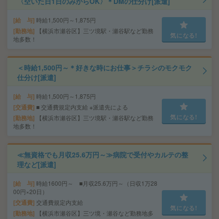
〈空いた日1日のみからOK〉＊DMの仕分け[派遣]
給 与
時給1,500円～1,875円
勤務地
【横浜市瀬谷区】三ツ境駅・瀬谷駅など勤務
気になる!
地多数！
＜時給1,500円～＊好きな時にお仕事＞チラシのモクモク
仕分け[派遣]
給 与
時給1,500円～1,875円
交通費
■ 交通費規定内支給 ※派遣先による
気になる!
勤務地
【横浜市瀬谷区】三ツ境駅・瀬谷駅など勤務
地多数！
≪無資格でも月収25.6万円～≫病院で受付やカルテの整
理など[派遣]
給 与
時給1600円～ ■月収25.6万円～（日収1万28
00円×20日）
交通費
交通費規定内支給
気になる!
勤務地
【横浜市瀬谷区】三ツ境・瀬谷など勤務地多