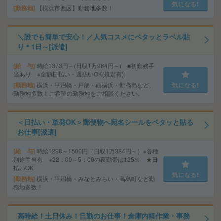
気になる!
勤務地
【横浜市西区】勤務地多数！
＼誰でも簡単で安心！／人気コスメにペタッとラベル貼
り＊1日～[派遣]
給 与
時給1373円～(日収1万984円～) ■初勤務手
当あり ※全額日払い・週払いOK(規定有)
勤務地
横浜・平沼橋・戸部・西横浜・新高島など、
気になる!
勤務地多数！ご希望の勤務地をご相談ください。
＜日払い・単発OK＞郵便物へ宛名シールをペタッと貼る
お仕事[派遣]
給 与
時給1298～1500円（日収1万384円～）※各種
別途手当有 ※22：00～5：00の夜勤帯は125％ ★日
払いOK
気になる!
勤務地
横浜・平沼橋・みなとみらい・高島町など勤
務地多数！
高時給！土日休み！日勤のお仕事！倉庫内軽作業・事務