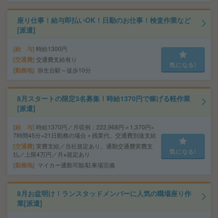
座り仕事！給与即払いOK！日勤のお仕事！検査作業など
[派遣]
給 与
時給1300円
交通費
交通費支給有り
気になる!
勤務地
弥生台駅～徒歩10分
8月スタートの限定3名募集！時給1370円で稼げる軽作業
[派遣]
給 与
時給1370円／月収例：222,968円＝1,370円×
7時間45分×21日勤務の場合＋残業代、交通費別途支給
交通費
実費支給／当社規定あり。通勤交通費実費支
気になる!
払／上限4万円／月※規定あり
勤務地
マイカー通勤可能/駐車場完備
8月お盆明け！ランスタッドメンバーに人気の職場座り作
業[派遣]