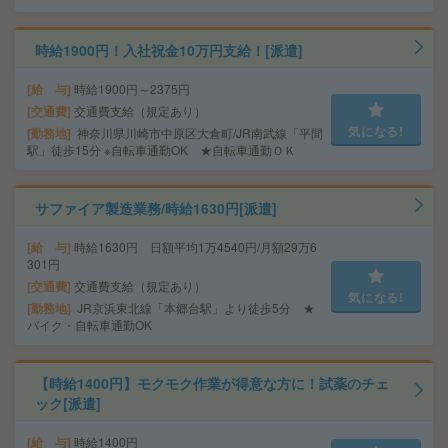
時給1900円！入社祝金10万円支給！[派遣]
給 与
時給1900円～2375円
交通費
交通費支給（規定あり）
気になる!
勤務地
神奈川県川崎市中原区大倉町/JR南武線「平間
駅」徒歩15分 ※自転車通勤OK ★自転車通勤ＯＫ
サファイア製造業務/時給1630円[派遣]
給 与
時給1630円 日額平均1万4540円/月額29万6
301円
交通費
交通費支給（規定あり）
気になる!
勤務地
JR京浜東北線「本郷台駅」より徒歩5分 ★
バイク・自転車通勤OK
【時給1400円】モクモク作業が得意な方に！試薬のチェ
ック[派遣]
給 与
時給1400円