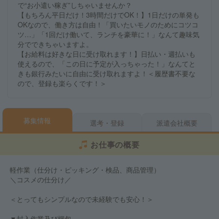
で“お小遣い稼ぎ”しちゃいませんか？
【もちろん平日だけ！3時間だけでOK！】1日だけの単発も
OKなので、働き方は自由！「買いたいモノのためにコツコ
ツ…」「1回だけ働いて、ランチを豪華に！」なんて趣味気
分でできちゃいますよ。
【お給料は好きな日に受け取れます！】日払い・週払いも
使えるので、「この日に予定が入っちゃった！」なんてと
きも銀行みたいに自由に受け取れますよ！＜履歴書不要な
ので、登録も楽らくです！＞
募集情報
選考・登録
派遣会社概要
お仕事の概要
軽作業（仕分け・ピッキング・検品、商品管理）
＼コスメの仕分け／
＜とってもシンプルなので未経験でも安心！＞
▼封入作業及び梱包