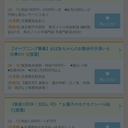
給 与
時給1900円～2100円＋交 ■給与の前払いが
可能な速払いサービスあり
交通費
交通費支給あり
気になる!
勤務地
東京都千代田区 東京メトロ有楽町線 麹町駅
徒歩1分、東京メトロ半蔵門線 半蔵門駅徒歩5分
【オープニング募集】おばあちゃんのお散歩付き添いも
仕事の1つ[派遣]
給 与
無資格未経験：時給1500円～ ■週払いOK
■扶養内OK ■日収1万2000円以上
交通費
交通費全額支給
気になる!
勤務地
【藤沢市】湘南台・藤沢本町・江ノ島・本鵠
沼・鵠沼など勤務地多数！
《単発1日OK！日払い可》＊お菓子のモクモクシール貼
り[派遣]
給 与
時給1,500円～1,875円
交通費
■ 交通費規定内支給 ※派遣先による