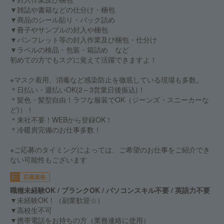
▼雑誌や書籍などの仕分け・梱包
▼商品のシール貼り・パック詰め
▼冊子やサンプルの封入や梱包
▼パンフレット等の封入作業及び梱包・仕分け
▼ラベルの検品・包装・箱詰め など
初めての方でもスグに覚えて活躍できますよ！
※マスク着用、消毒など感染防止を徹底している現場も多数。
＊日払い・週払いOK(2～3営業日後振込)！
＊髪色・髪型自由！ラフな服装でOK（ジーンズ・スニーカーな
ど)）！
＊来社不要！WEBから登録OK！
＊冷暖房完備のお仕事多数！
※ご応募のタイミングによっては、ご希望のお仕事をご紹介でき
ない可能性もございます
応募資格
職種未経験OK / ブランクOK / パソコンスキル不要 / 英語力不要
▼未経験OK！（副業歓迎☆）
▼高校生不可
▼携帯電話をお持ちの方（業務連絡に使用）