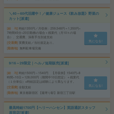
＼40～60代活躍中！／健康ジュース《飲み放題》野菜の
カット[派遣]
給 与
時給1350円／月収例：259,548円＝1,350円×
7時間45分×20日勤務の場合＋残業代（月10ｈの場
合）、交通費、深夜手当別途支給
気になる!
交通費
実費支給／当社規定あり。
勤務地
無料駐車場完備
9/16～29限定｜ヘルノ短期販売[派遣]
給 与
時給1500円～1540円 【月収例】1540円×8
時間×10日＝128,000円（期間中10日想定）＋残業代
（１分単位）※時給設定は経験により異なります。
気になる!
交通費
全額支給
勤務地
東京都新宿区 【最寄り駅】新宿三丁目駅
最高時給1700円【ヘリーハンセン】英語通訳スタッフ
原宿店[派遣]