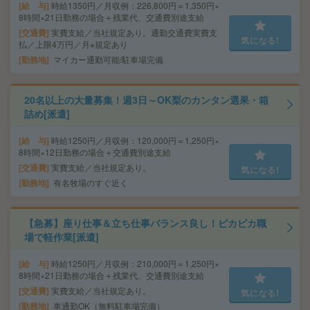
給 与
時給1350円／月収例：226,800円＝1,350円×
8時間×21日勤務の場合＋残業代、交通費別途支給
交通費
実費支給／当社規定あり。通勤交通費実費支
気になる!
払／上限4万円／月※規定あり
勤務地
マイカー通勤可能/駐車場完備
20名以上の大量募集！週3日～OK梨のカンタン選果・箱
詰め[派遣]
給 与
時給1250円／月収例：120,000円＝1,250円×
8時間×12日勤務の場合＋交通費別途支給
交通費
実費支給／当社規定あり。
気になる!
勤務地
有名牧場のすぐ近く
【急募】座り仕事＆立ち仕事バランス良し！ピカピカ職
場で軽作業[派遣]
給 与
時給1250円／月収例：210,000円＝1,250円×
8時間×21日勤務の場合＋残業代、交通費別途支給
交通費
実費支給／当社規定あり。
気になる!
勤務地
車通勤OK（無料駐車場完備）