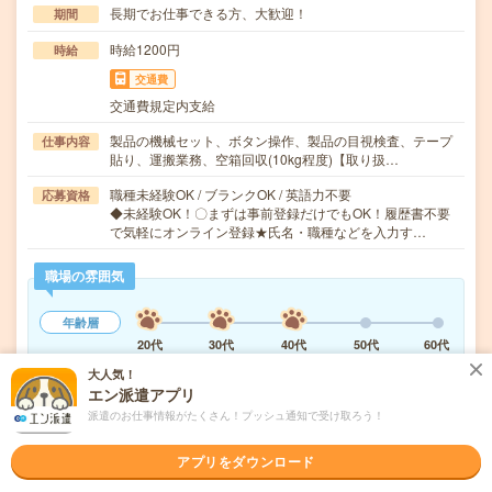
長期でお仕事できる方、大歓迎！
期間
時給1200円
時給
交通費
交通費規定内支給
製品の機械セット、ボタン操作、製品の目視検査、テープ
仕事内容
貼り、運搬業務、空箱回収(10kg程度)【取り扱…
職種未経験OK / ブランクOK / 英語力不要
応募資格
◆未経験OK！〇まずは事前登録だけでもOK！履歴書不要
で気軽にオンライン登録★氏名・職種などを入力す…
職場の雰囲気
年齢層
20代
30代
40代
50代
60代
大人気！
エン派遣アプリ
気になる!
応募へ進む
詳しく見る
派遣のお仕事情報がたくさん！プッシュ通知で受け取ろう！
派遣会社
株式会社綜合キャリアオプション 製造事業部（全国）
アプリをダウンロード