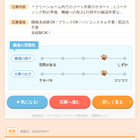
＊クリーンルーム内でのコート作業のサポート；Lコーテ
仕事内容
ィング剤の準備、機械への投入L行程中の確認作業な…
職種未経験OK / ブランクOK / パソコンスキル不要 / 英語力
応募資格
不要
未経験OK！
職場の雰囲気
職場の様子
活気がある
しずか
仕事の仕方
テキパキ
コツコツ
気になる!
応募へ進む
詳しく見る
派遣会社
パーソルテンプスタッフ株式会社 北関東エリア
未読
掲載日
2026/08/07