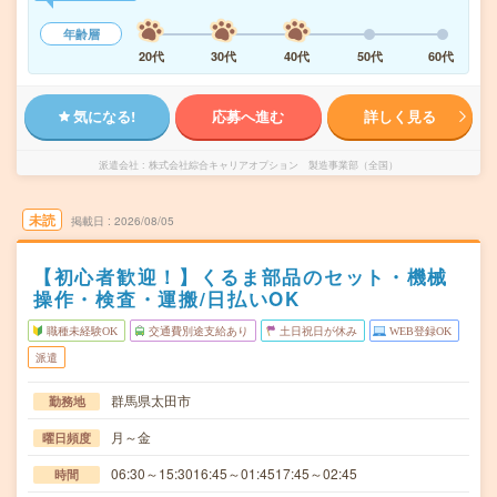
年齢層
20代
30代
40代
50代
60代
気になる!
応募へ進む
詳しく見る
派遣会社
株式会社綜合キャリアオプション 製造事業部（全国）
未読
掲載日
2026/08/05
【初心者歓迎！】くるま部品のセット・機械
操作・検査・運搬/日払いOK
職種未経験OK
交通費別途支給あり
土日祝日が休み
WEB登録OK
派遣
群馬県太田市
勤務地
月～金
曜日頻度
06:30～15:3016:45～01:4517:45～02:45
時間