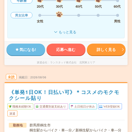
年齢層
20代
30代
40代
50代
60代
男女比率
女性
男性
もっと見る
気になる!
応募へ進む
詳しく見る
派遣会社
ランスタッド株式会社 北関東エリア
未読
掲載日
2026/08/06
《単発1日OK！日払い可》＊コスメのモクモ
クシール貼り
職種未経験OK
交通費別途支給あり
土日祝日が休み
WEB登録OK
派遣
群馬県桐生市
勤務地
桐生駅からバイク・車---分／新桐生駅からバイク・車---分