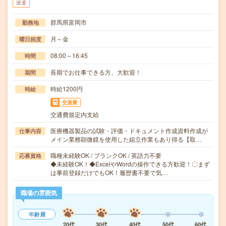
派遣
群馬県富岡市
勤務地
月～金
曜日頻度
08:00～16:45
時間
長期でお仕事できる方、大歓迎！
期間
時給1200円
時給
交通費
交通費規定内支給
医療機器製品の試験・評価・ドキュメント作成資料作成が
仕事内容
メイン業務顕微鏡を使用した組立作業もあり得る【取…
職種未経験OK / ブランクOK / 英語力不要
応募資格
◆未経験OK！◆ExcelやWordの操作できる方歓迎！〇まず
は事前登録だけでもOK！履歴書不要で気…
職場の雰囲気
年齢層
20代
30代
40代
50代
60代