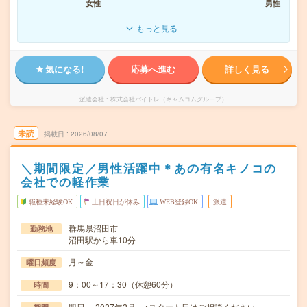
女性
男性
もっと見る
気になる!
応募へ進む
詳しく見る
派遣会社
株式会社バイトレ（キャムコムグループ）
未読
掲載日
2026/08/07
＼期間限定／男性活躍中＊あの有名キノコの
会社での軽作業
職種未経験OK
土日祝日が休み
WEB登録OK
派遣
群馬県沼田市
勤務地
沼田駅から車10分
月～金
曜日頻度
9：00～17：30（休憩60分）
時間
即日～ 2027年2月 ※スタート日はご相談ください。