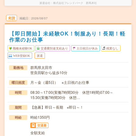
派遣会社
株式会社フレンドパーク 群馬本社
未読
掲載日
2026/08/07
【即日開始】未経験OK！制服あり！長期！軽
作業のお仕事
職種未経験OK
交通費別途支給あり
土日祝日が休み
残業なし
WEB登録OK
派遣
群馬県太田市
勤務地
世良田駅から徒歩10分
月～金（週5日） ※土日祝のお仕事
曜日頻度
08:30～17:00(実働7時間30分 休憩1時間)07:00～
時間
15:30(実働7時間30分 休憩…
【急募】即日～長期 ※即日～！
期間
時給1350円
時給
交通費
全額支給