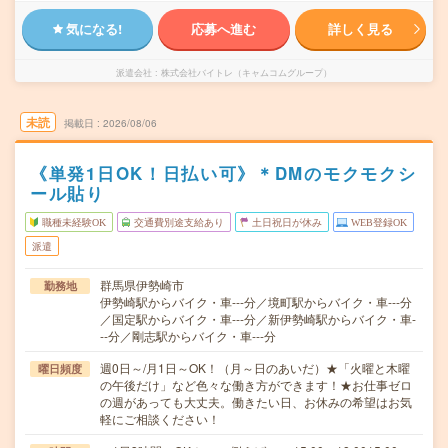
気になる!
応募へ進む
詳しく見る
派遣会社
株式会社バイトレ（キャムコムグループ）
未読
掲載日
2026/08/06
《単発1日OK！日払い可》＊DMのモクモクシ
ール貼り
職種未経験OK
交通費別途支給あり
土日祝日が休み
WEB登録OK
派遣
群馬県伊勢崎市
勤務地
伊勢崎駅からバイク・車---分／境町駅からバイク・車---分
／国定駅からバイク・車---分／新伊勢崎駅からバイク・車-
--分／剛志駅からバイク・車---分
週0日～/月1日～OK！（月～日のあいだ）★「火曜と木曜
曜日頻度
の午後だけ」など色々な働き方ができます！★お仕事ゼロ
の週があっても大丈夫。働きたい日、お休みの希望はお気
軽にご相談ください！