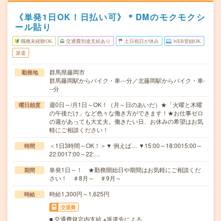
《単発1日OK！日払い可》＊DMのモクモクシ
ール貼り
職種未経験OK
交通費別途支給あり
土日祝日が休み
WEB登録OK
派遣
群馬県藤岡市
勤務地
群馬藤岡駅からバイク・車---分／北藤岡駅からバイク・車-
--分
週0日～/月1日～OK！（月～日のあいだ）★「火曜と木曜
曜日頻度
の午後だけ」など色々な働き方ができます！★お仕事ゼロ
の週があっても大丈夫。働きたい日、お休みの希望はお気
軽にご相談ください！
＜1日3時間～OK！＞▼ 例えば… ▼15:00～18:0015:00～
時間
22:0017:00～22:…
単発1日～！ ★勤務開始日や期間はお気軽にご相談くだ
期間
さい！ ＃8月～ ＃9月～
時給1,300円～1,625円
時給
交通費
■ 交通費規定内支給 ※派遣先による