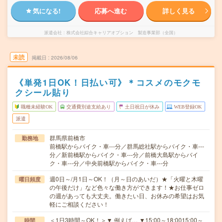
気になる!
応募へ進む
詳しく見る
派遣会社
株式会社綜合キャリアオプション 製造事業部（全国）
未読
掲載日
2026/08/06
《単発1日OK！日払い可》＊コスメのモクモ
クシール貼り
職種未経験OK
交通費別途支給あり
土日祝日が休み
WEB登録OK
派遣
群馬県前橋市
勤務地
前橋駅からバイク・車---分／群馬総社駅からバイク・車---
分／新前橋駅からバイク・車---分／前橋大島駅からバイ
ク・車---分／中央前橋駅からバイク・車---分
週0日～/月1日～OK！（月～日のあいだ）★「火曜と木曜
曜日頻度
の午後だけ」など色々な働き方ができます！★お仕事ゼロ
の週があっても大丈夫。働きたい日、お休みの希望はお気
軽にご相談ください！
＜1日3時間～OK！＞▼ 例えば… ▼15:00～18:0015:00～
時間