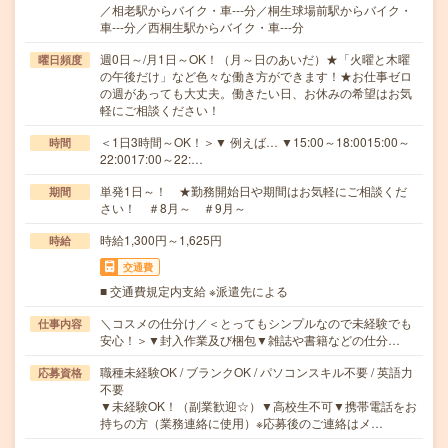
／相老駅からバイク・車---分／桐生球場前駅からバイク・
車---分／西桐生駅からバイク・車---分
週0日～/月1日～OK！（月～日のあいだ）★「火曜と木曜
曜日頻度
の午後だけ」など色々な働き方ができます！★お仕事ゼロ
の週があっても大丈夫。働きたい日、お休みの希望はお気
軽にご相談ください！
＜1日3時間～OK！＞▼ 例えば… ▼15:00～18:0015:00～
時間
22:0017:00～22:…
単発1日～！ ★勤務開始日や期間はお気軽にご相談くだ
期間
さい！ ＃8月～ ＃9月～
時給1,300円～1,625円
時給
交通費
■ 交通費規定内支給 ※派遣先による
＼コスメの仕分け／＜とってもシンプルなので未経験でも
仕事内容
安心！＞▼封入作業及び梱包▼雑誌や書籍などの仕分…
職種未経験OK / ブランクOK / パソコンスキル不要 / 英語力
応募資格
不要
▼未経験OK！（副業歓迎☆）▼高校生不可▼携帯電話をお
持ちの方（業務連絡に使用）※応募後のご連絡はメ…