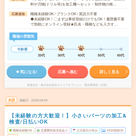
料や刃物(ドリル等)を加工機へセット・制作物の検…
職種未経験OK / ブランクOK / 英語力不要
応募資格
◆未経験OK！〇まずは事前登録だけでもOK！履歴書不要
で気軽にオンライン登録★氏名・職種などを入力す…
職場の雰囲気
年齢層
20代
30代
40代
50代
60代
気になる!
応募へ進む
詳しく見る
派遣会社
株式会社綜合キャリアオプション 製造事業部（全国）
未読
掲載日
2026/08/05
【未経験の方大歓迎！】小さいパーツの加工&
検査/日払いOK
職種未経験OK
交通費別途支給あり
土日祝日が休み
WEB登録OK