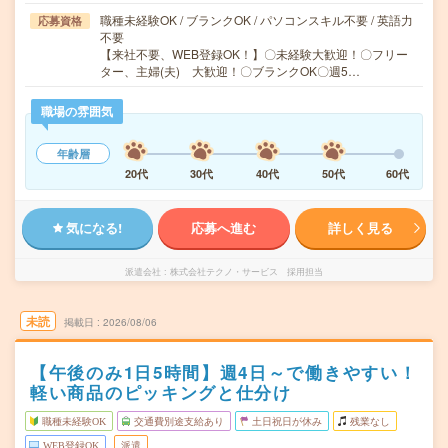
職種未経験OK / ブランクOK / パソコンスキル不要 / 英語力
応募資格
不要
【来社不要、WEB登録OK！】〇未経験大歓迎！〇フリー
ター、主婦(夫) 大歓迎！〇ブランクOK〇週5…
職場の雰囲気
年齢層
20代
30代
40代
50代
60代
気になる!
応募へ進む
詳しく見る
派遣会社
株式会社テクノ・サービス 採用担当
未読
掲載日
2026/08/06
【午後のみ1日5時間】週4日～で働きやすい！
軽い商品のピッキングと仕分け
職種未経験OK
交通費別途支給あり
土日祝日が休み
残業なし
WEB登録OK
派遣