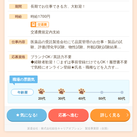
長期でお仕事できる方、大歓迎！
期間
時給1700円
時給
交通費
交通費規定内支給
医薬品の受託製造会社にて品質管理のお仕事・製品の試
仕事内容
験、評価(理化学試験、物性試験、外観試験)試験結果…
ブランクOK / 英語力不要
応募資格
◆経験者歓迎！〇まずは事前登録だけでもOK！履歴書不要
で気軽にオンライン登録★氏名・職種などを入力す…
職場の雰囲気
年齢層
20代
30代
40代
50代
60代
気になる!
応募へ進む
詳しく見る
派遣会社
株式会社綜合キャリアオプション 製造事業部（全国）