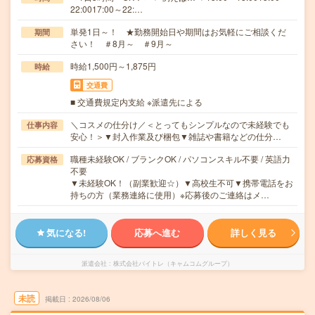
22:0017:00～22:…
単発1日～！ ★勤務開始日や期間はお気軽にご相談くだ
期間
さい！ ＃8月～ ＃9月～
時給1,500円～1,875円
時給
交通費
■ 交通費規定内支給 ※派遣先による
＼コスメの仕分け／＜とってもシンプルなので未経験でも
仕事内容
安心！＞▼封入作業及び梱包▼雑誌や書籍などの仕分…
職種未経験OK / ブランクOK / パソコンスキル不要 / 英語力
応募資格
不要
▼未経験OK！（副業歓迎☆）▼高校生不可▼携帯電話をお
持ちの方（業務連絡に使用）※応募後のご連絡はメ…
気になる!
応募へ進む
詳しく見る
派遣会社
株式会社バイトレ（キャムコムグループ）
未読
掲載日
2026/08/06