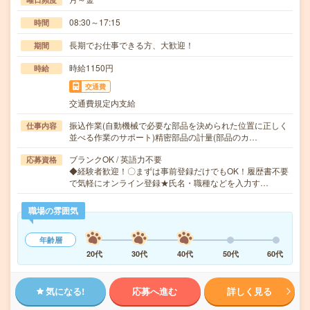
08:30～17:15
時間
長期でお仕事できる方、大歓迎！
期間
時給1150円
時給
交通費
交通費規定内支給
振込作業(自動機械で必要な部品を決められた位置に正しく
仕事内容
並べる作業のサポート)精密部品の計量(部品のカ…
ブランクOK / 英語力不要
応募資格
◆経験者歓迎！〇まずは事前登録だけでもOK！履歴書不要
で気軽にオンライン登録★氏名・職種などを入力す…
職場の雰囲気
年齢層
20代
30代
40代
50代
60代
気になる!
応募へ進む
詳しく見る