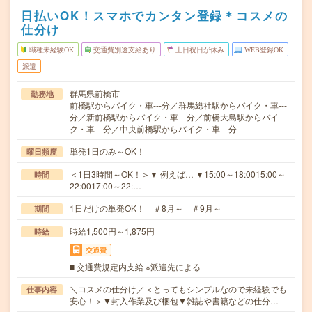
日払いOK！スマホでカンタン登録＊コスメの
仕分け
職種未経験OK
交通費別途支給あり
土日祝日が休み
WEB登録OK
派遣
群馬県前橋市
勤務地
前橋駅からバイク・車---分／群馬総社駅からバイク・車---
分／新前橋駅からバイク・車---分／前橋大島駅からバイ
ク・車---分／中央前橋駅からバイク・車---分
単発1日のみ～OK！
曜日頻度
＜1日3時間～OK！＞▼ 例えば… ▼15:00～18:0015:00～
時間
22:0017:00～22:…
1日だけの単発OK！ ＃8月～ ＃9月～
期間
時給1,500円～1,875円
時給
交通費
■ 交通費規定内支給 ※派遣先による
＼コスメの仕分け／＜とってもシンプルなので未経験でも
仕事内容
安心！＞▼封入作業及び梱包▼雑誌や書籍などの仕分…