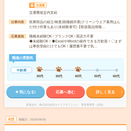
交通費
交通費規定内支給
医療部品の組立/検査(顕微鏡作業)クリーンウエア着用はん
仕事内容
だ付け作業もあり(未経験者可)【取扱製品情報…
職種未経験OK / ブランクOK / 英語力不要
応募資格
◆未経験OK！◆ExcelやWordの操作できる方歓迎！〇まず
は事前登録だけでもOK！履歴書不要で気…
職場の雰囲気
年齢層
20代
30代
40代
50代
60代
気になる!
応募へ進む
詳しく見る
派遣会社
株式会社綜合キャリアオプション 製造事業部（全国）
未読
掲載日
2026/08/05