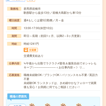
群馬県前橋市
勤務地
駒形駅から徒歩13分／前橋大島駅から車13分
週4もしくは週5日勤務／月～金
曜日頻度
13:00-17:00(休憩10分)
時間
即日～長期（初回1ヶ月、以降2～3ヶ月更新）
期間
時給1241円
時給
交通費
交通費支給あり
⳹午後から出勤でラクラク⳼髪色＆服装自由でオシャレも
仕事内容
キープ✨──────────＜お仕事内容＞▷ リ…
職種未経験OK / ブランクOK / パソコンスキル不要 / 英語力
応募資格
不要
未経験OK ランスタッドは、きめ細やかなフォローで就業
後も安心！お気軽に何でもご相談ください！
職場の雰囲気