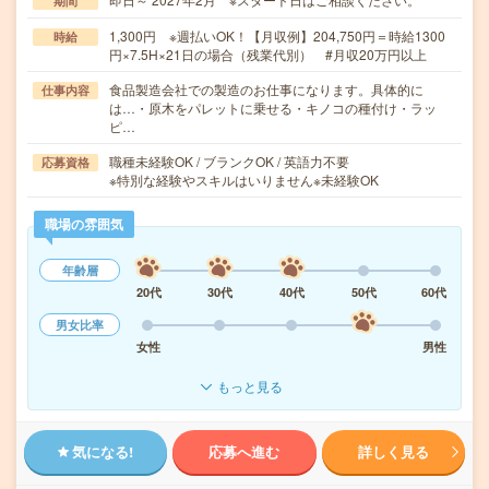
期間
1,300円 ※週払いOK！【月収例】204,750円＝時給1300
時給
円×7.5H×21日の場合（残業代別） #月収20万円以上
食品製造会社での製造のお仕事になります。具体的に
仕事内容
は…・原木をパレットに乗せる・キノコの種付け・ラッ
ピ…
職種未経験OK / ブランクOK / 英語力不要
応募資格
※特別な経験やスキルはいりません※未経験OK
職場の雰囲気
年齢層
20代
30代
40代
50代
60代
男女比率
女性
男性
もっと見る
気になる!
応募へ進む
詳しく見る