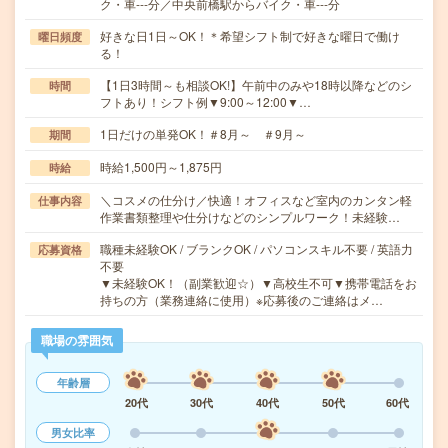
ク・車---分／中央前橋駅からバイク・車---分
好きな日1日～OK！＊希望シフト制で好きな曜日で働け
曜日頻度
る！
【1日3時間～も相談OK!】午前中のみや18時以降などのシ
時間
フトあり！シフト例▼9:00～12:00▼…
1日だけの単発OK！＃8月～ ＃9月～
期間
時給1,500円～1,875円
時給
＼コスメの仕分け／快適！オフィスなど室内のカンタン軽
仕事内容
作業書類整理や仕分けなどのシンプルワーク！未経験…
職種未経験OK / ブランクOK / パソコンスキル不要 / 英語力
応募資格
不要
▼未経験OK！（副業歓迎☆）▼高校生不可▼携帯電話をお
持ちの方（業務連絡に使用）※応募後のご連絡はメ…
職場の雰囲気
年齢層
20代
30代
40代
50代
60代
男女比率