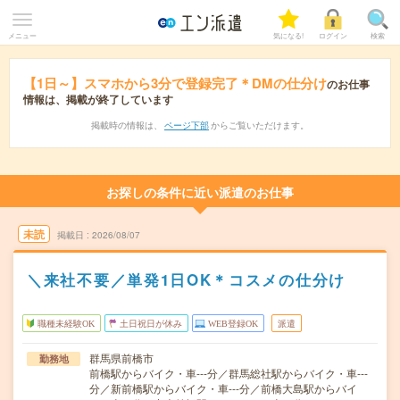
メニュー
気になる!
ログイン
検索
【1日～】スマホから3分で登録完了＊DMの仕分け
のお仕事
情報は、掲載が終了しています
掲載時の情報は、
ページ下部
からご覧いただけます。
お探しの条件に近い派遣のお仕事
未読
掲載日
2026/08/07
＼来社不要／単発1日OK＊コスメの仕分け
職種未経験OK
土日祝日が休み
WEB登録OK
派遣
群馬県前橋市
勤務地
前橋駅からバイク・車---分／群馬総社駅からバイク・車---
分／新前橋駅からバイク・車---分／前橋大島駅からバイ