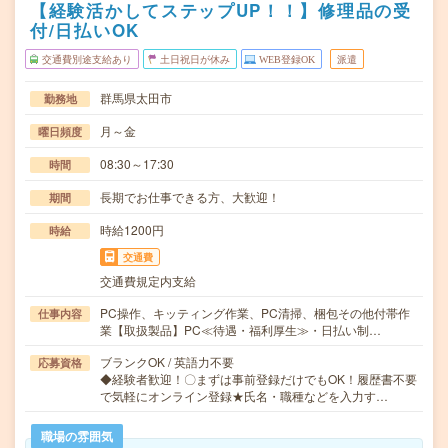
【経験活かしてステップUP！！】修理品の受
付/日払いOK
交通費別途支給あり
土日祝日が休み
WEB登録OK
派遣
群馬県太田市
勤務地
月～金
曜日頻度
08:30～17:30
時間
長期でお仕事できる方、大歓迎！
期間
時給1200円
時給
交通費
交通費規定内支給
PC操作、キッティング作業、PC清掃、梱包その他付帯作
仕事内容
業【取扱製品】PC≪待遇・福利厚生≫・日払い制…
ブランクOK / 英語力不要
応募資格
◆経験者歓迎！〇まずは事前登録だけでもOK！履歴書不要
で気軽にオンライン登録★氏名・職種などを入力す…
職場の雰囲気