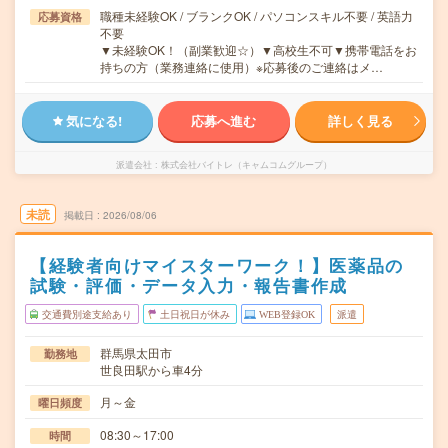
職種未経験OK / ブランクOK / パソコンスキル不要 / 英語力
応募資格
不要
▼未経験OK！（副業歓迎☆）▼高校生不可▼携帯電話をお
持ちの方（業務連絡に使用）※応募後のご連絡はメ…
気になる!
応募へ進む
詳しく見る
派遣会社
株式会社バイトレ（キャムコムグループ）
未読
掲載日
2026/08/06
【経験者向けマイスターワーク！】医薬品の
試験・評価・データ入力・報告書作成
交通費別途支給あり
土日祝日が休み
WEB登録OK
派遣
群馬県太田市
勤務地
世良田駅から車4分
月～金
曜日頻度
08:30～17:00
時間