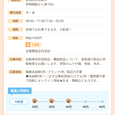
伊勢崎駅から車15分
月～金
曜日頻度
08:30～17:3017:30～02:30
時間
長期でお仕事できる方、大歓迎！
期間
時給1400円
時給
交通費
交通費規定内支給
自動車内外装部品・機能部品について、塗装後の部品の外
仕事内容
観検査をお願いします。塗装のムラや傷、色味、光沢…
職種未経験OK / ブランクOK / 英語力不要
応募資格
◆未経験OK！〇まずは事前登録だけでもOK！履歴書不要
で気軽にオンライン登録★氏名・職種などを入力す…
職場の雰囲気
年齢層
20代
30代
40代
50代
60代