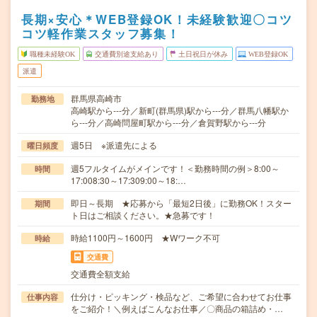
長期×安心＊WEB登録OK！未経験歓迎〇コツ
コツ軽作業スタッフ募集！
職種未経験OK
交通費別途支給あり
土日祝日が休み
WEB登録OK
派遣
群馬県高崎市
勤務地
高崎駅から---分／新町(群馬県)駅から---分／群馬八幡駅か
ら---分／高崎問屋町駅から---分／倉賀野駅から---分
週5日 ※派遣先による
曜日頻度
週5フルタイムがメインです！＜勤務時間の例＞8:00～
時間
17:008:30～17:309:00～18:…
即日～長期 ★応募から「最短2日後」に勤務OK！スター
期間
ト日はご相談ください。★急募です！
時給1100円～1600円 ★Wワーク不可
時給
交通費
交通費全額支給
仕分け・ピッキング・検品など、ご希望に合わせてお仕事
仕事内容
をご紹介！＼例えばこんなお仕事／〇商品の箱詰め・…