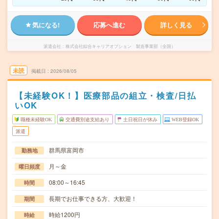
気になる!
応募へ進む
詳しく見る
派遣会社
株式会社綜合キャリアオプション 製造事業部（全国）
未読
掲載日
2026/08/05
【未経験OK！】医療部品の組立・検査/日払
いOK
職種未経験OK
交通費別途支給あり
土日祝日が休み
WEB登録OK
派遣
群馬県富岡市
勤務地
月～金
曜日頻度
08:00～16:45
時間
長期でお仕事できる方、大歓迎！
期間
時給1200円
時給