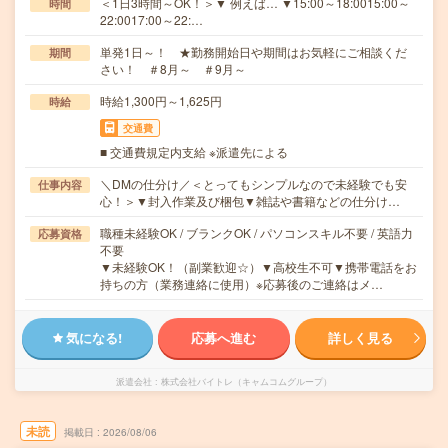
＜1日3時間～OK！＞▼ 例えば… ▼15:00～18:0015:00～
時間
22:0017:00～22:…
単発1日～！ ★勤務開始日や期間はお気軽にご相談くだ
期間
さい！ ＃8月～ ＃9月～
時給1,300円～1,625円
時給
交通費
■ 交通費規定内支給 ※派遣先による
＼DMの仕分け／＜とってもシンプルなので未経験でも安
仕事内容
心！＞▼封入作業及び梱包▼雑誌や書籍などの仕分け…
職種未経験OK / ブランクOK / パソコンスキル不要 / 英語力
応募資格
不要
▼未経験OK！（副業歓迎☆）▼高校生不可▼携帯電話をお
持ちの方（業務連絡に使用）※応募後のご連絡はメ…
気になる!
応募へ進む
詳しく見る
派遣会社
株式会社バイトレ（キャムコムグループ）
未読
掲載日
2026/08/06