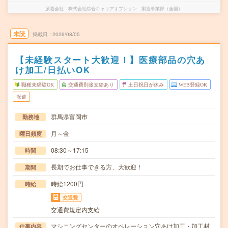
派遣会社
株式会社綜合キャリアオプション 製造事業部（全国）
未読
掲載日
2026/08/05
【未経験スタート大歓迎！】医療部品の穴あ
け加工/日払いOK
職種未経験OK
交通費別途支給あり
土日祝日が休み
WEB登録OK
派遣
群馬県富岡市
勤務地
月～金
曜日頻度
08:30～17:15
時間
長期でお仕事できる方、大歓迎！
期間
時給1200円
時給
交通費
交通費規定内支給
マシニングセンターのオペレーション穴あけ加工・加工材
仕事内容