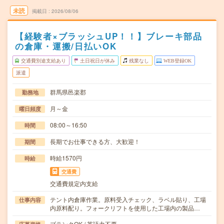
未読
掲載日
2026/08/06
【経験者×ブラッシュUP！！】ブレーキ部品
の倉庫・運搬/日払いOK
交通費別途支給あり
土日祝日が休み
残業なし
WEB登録OK
派遣
群馬県邑楽郡
勤務地
月～金
曜日頻度
08:00～16:50
時間
長期でお仕事できる方、大歓迎！
期間
時給1570円
時給
交通費
交通費規定内支給
テント内倉庫作業。原料受入チェック、ラベル貼り、工場
仕事内容
内原料配り。フォークリフトを使用した工場内の製品…
ブランクOK / 英語力不要