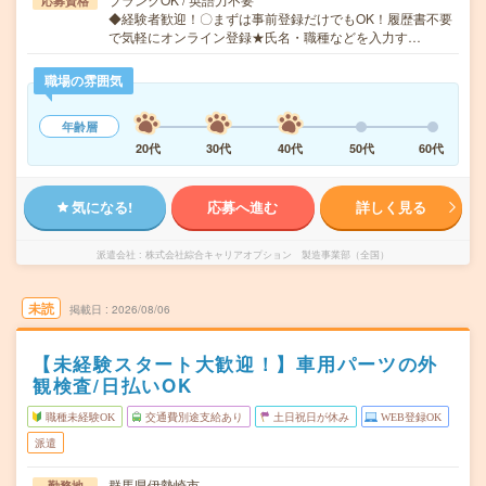
応募資格
◆経験者歓迎！〇まずは事前登録だけでもOK！履歴書不要
で気軽にオンライン登録★氏名・職種などを入力す…
職場の雰囲気
年齢層
20代
30代
40代
50代
60代
気になる!
応募へ進む
詳しく見る
派遣会社
株式会社綜合キャリアオプション 製造事業部（全国）
未読
掲載日
2026/08/06
【未経験スタート大歓迎！】車用パーツの外
観検査/日払いOK
職種未経験OK
交通費別途支給あり
土日祝日が休み
WEB登録OK
派遣
群馬県伊勢崎市
勤務地