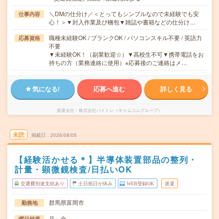
＼DMの仕分け／＜とってもシンプルなので未経験でも安
仕事内容
心！＞▼封入作業及び梱包▼雑誌や書籍などの仕分け…
職種未経験OK / ブランクOK / パソコンスキル不要 / 英語力
応募資格
不要
▼未経験OK！（副業歓迎☆）▼高校生不可▼携帯電話をお
持ちの方（業務連絡に使用）※応募後のご連絡はメ…
気になる!
応募へ進む
詳しく見る
派遣会社
株式会社バイトレ（キャムコムグループ）
未読
掲載日
2026/08/05
【経験活かせる＊】半導体装置部品の整列・
計量・顕微鏡検査/日払いOK
交通費別途支給あり
土日祝日が休み
WEB登録OK
派遣
群馬県富岡市
勤務地
月～金
曜日頻度