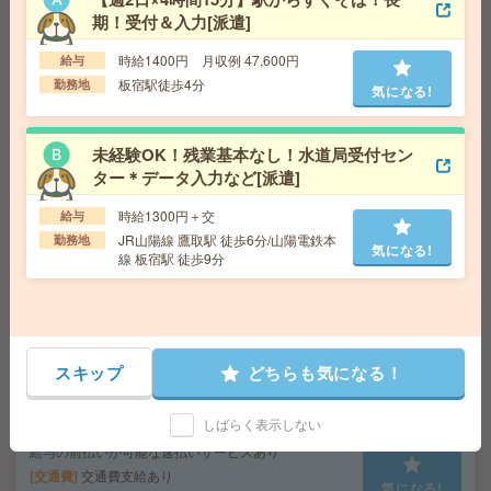
干＊50代活躍中[派遣]
期！受付＆入力[派遣]
給 与
時給1450円＋交
時給1400円 月収例 47,600円
給与
交通費
◆交通費支給※当社規定あり
気になる!
板宿駅徒歩4分
勤務地
気になる!
勤務地
山陽電鉄網干線 山陽網干駅 車10分
未経験OK！残業基本なし！水道局受付セン
短期《週4！13～17時》未経験歓迎！健診施設で＊予約内
ター＊データ入力など[派遣]
容のシステム入力等[派遣]
時給1300円＋交
給与
給 与
時給1350円＋交 ■給与の前払いが可能な速
JR山陽線 鷹取駅 徒歩6分/山陽電鉄本
勤務地
払いサービスあり
気になる!
線 板宿駅 徒歩9分
交通費
交通費支給あり
気になる!
勤務地
京都府京都市中京区 京都地下鉄東西線 西大
路御池駅徒歩3分、嵐電（京福）嵐山本線 西大路三条
駅徒歩5分
スキップ
どちらも気になる！
ピタッと12時まで＊実働3h＊伝票のチェックなど[派遣]
しばらく表示しない
給 与
時給1400円＋交 【月収例】84,000円～ ■
給与の前払いが可能な速払いサービスあり
交通費
交通費支給あり
気になる!