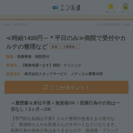
気になる!
ログイン
掲載日
2026/07/31
No.SSMZKS医IS1_兵庫40
≪時給1400円～＊平日のみ≫病院で受付やカ
ルテの整理など
派遣
大量募集！
職種
医療事務・病院受付
派遣先
【勤務地選べます】病院・クリニック
派遣会社
株式会社スタッフサービス メディカル事業本部
ここがポイント！
＜履歴書＆来社不要＞無資格OK！医療行為や介助は一
切なし！2ヶ月～OK
【専門的な知識は不要】カルテ整理や患者さまの受付な
ど、看護師さんやお医者さんのサポートなどになります。
医療行為や身体介助はありませんので、無資格・ブランク