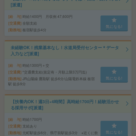
[派遣]
給 与
時給1400円 月収例 47,600円
交通費
全額支給
気になる!
勤務地
板宿駅徒歩4分
未経験OK！残業基本なし！水道局受付センター＊データ
入力など[派遣]
給 与
時給1300円＋交
交通費
*交通費支給(規定有・月額上限3万円迄)
気になる!
勤務地
JR山陽線 鷹取駅 徒歩6分/山陽電鉄本線 板宿
駅 徒歩9分
【扶養内OK！週3日×4時間】高時給1700円！経験活かせ
る採用サポ[派遣]
給 与
時給1700円
交通費
支給あり
気になる!
勤務地
元町駅徒歩6分、県庁前駅徒歩3分 ※近くに飲