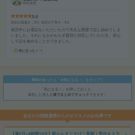
50代女性
5.0
対応の迅速さ
5.0
対応の丁寧さ
5.0
就労中にお電話をいただいたので失礼な態度で話し始めてしま
いました。それにもかかわらず親切に対応していただき、安心
して話を進めることができました。
役に立った！
15
興味があったら「★気になる！」をタップ！
「気になる！」を押しておくと、
保存した求人を
後でまとめてチェック
できます！
あなたの閲覧履歴からのオススメのお仕事です
【週2日×4時間15分】駅からすぐそば！長期！受付＆入力