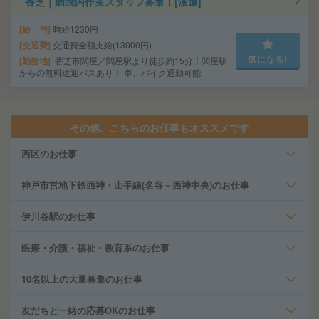
香芝｜病院内作業スタッフ募集！[派遣]
給 与
時給1230円
交通費
交通費全額支給(13000円)
気になる!
勤務地
香芝市関屋／関屋駅より徒歩約15分！関屋駅
からの無料送迎バスあり！ 車、バイク通勤可能
その他、こちらのお仕事もオススメです
西区のお仕事
神戸市営地下鉄西神・山手線(名谷－西神中央)のお仕事
伊川谷駅のお仕事
医療・介護・福祉・教育系のお仕事
10名以上の大量募集のお仕事
友だちと一緒の応募OKのお仕事