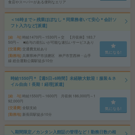
食店やスーパーがある便利なエリア
＜16時まで＞残業ほぼなし＊同業務者いて安心＊会計ソ
フト入力など[派遣]
給 与
時給1470円～1530円＋交 【月収例】183,7
50円～ ■給与の前払いが可能な速払いサービスあり
交通費
交通費支給あり
気になる!
勤務地
兵庫県神戸市須磨区 神戸市営西神・山手
線 総合運動公園駅徒歩10分
時給1550円＊【週5日×6時間】未経験大歓迎！服装＆ネ
イル自由！長期！経理[派遣]
給 与
時給1550円～1600円 月収例 186,000円～1
92,000円
交通費
全額支給
気になる!
勤務地
新長田駅徒歩10分
＼期間限定／カンタン入館証の管理など！勤務日数の相