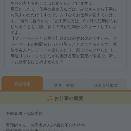
ありの方も安心してはじめていただけますよ。
用語だったり、仕事の進め方などは、みなさんから丁寧に
お教えいただけますので、ムリなくお仕事を覚えていけま
す。“自分に合うかな…”と不安な方は、2ヶ月の短期からは
じめることも可能。多くの方が短期からスタートしていま
すよ。
【プライベートとも両立】週末は必ずお休みですから、プ
ライベートの時間もしっかり取ることができるんです。家
族や友人とレジャーを楽しんだり、家でのんびりしたり…
毎週リフレッシュしながら働ける安心安定の環境で、新し
いお仕事をはじめませんか？
募集情報
選考・登録
派遣会社概要
お仕事の概要
医療事務・病院受付
／
看護師さん、お医者さんの“縁の下の力持ち”
医療事務のお仕事になります！