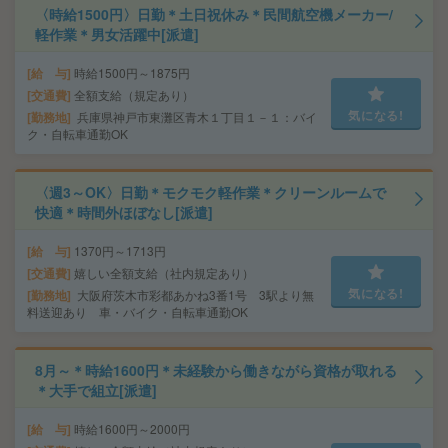
〈時給1500円〉日勤＊土日祝休み＊民間航空機メーカー/
軽作業＊男女活躍中[派遣]
給 与
時給1500円～1875円
交通費
全額支給（規定あり）
気になる!
勤務地
兵庫県神戸市東灘区青木１丁目１－１：バイ
ク・自転車通勤OK
〈週3～OK〉日勤＊モクモク軽作業＊クリーンルームで
快適＊時間外ほぼなし[派遣]
給 与
1370円～1713円
交通費
嬉しい全額支給（社内規定あり）
気になる!
勤務地
大阪府茨木市彩都あかね3番1号 3駅より無
料送迎あり 車・バイク・自転車通勤OK
8月～＊時給1600円＊未経験から働きながら資格が取れる
＊大手で組立[派遣]
給 与
時給1600円～2000円