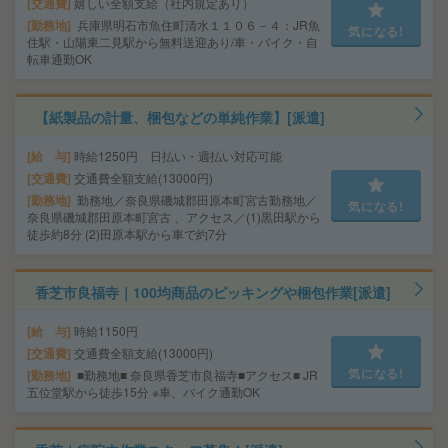
交通費
嬉しい全額支給（社内規定あり）
勤務地
兵庫県明石市魚住町清水１１０６－４：JR魚
気になる!
住駅・山陽東二見駅から無料送迎あり/車・バイク・自
転車通勤OK
【紙製品の計量、梱包などの単純作業】[派遣]
給 与
時給1250円 日払い・週払い対応可能
交通費
交通費全額支給(13000円)
勤務地
勤務地／奈良県磯城郡田原本町宮古勤務地／
気になる!
奈良県磯城郡田原本町宮古 、アクセス／(1)黒田駅から
徒歩約8分 (2)田原本駅から車で約7分
香芝市良福寺｜100均商品のピッキングや梱包作業[派遣]
給 与
時給1150円
交通費
交通費全額支給(13000円)
気になる!
勤務地
■勤務地■ 奈良県香芝市良福寺■アクセス■ JR
五位堂駅から徒歩15分 ※車、バイク通勤OK