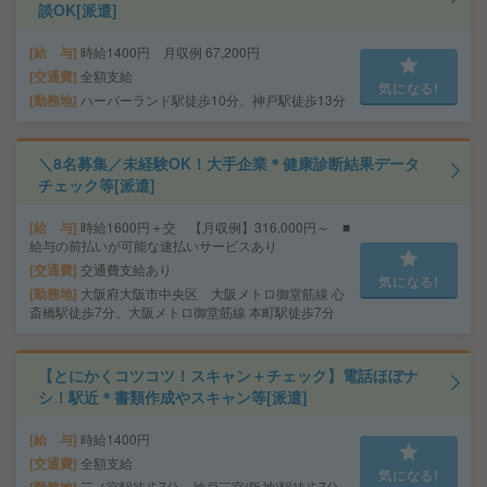
談OK[派遣]
給 与
時給1400円 月収例 67,200円
交通費
全額支給
気になる!
勤務地
ハーバーランド駅徒歩10分、神戸駅徒歩13分
＼8名募集／未経験OK！大手企業＊健康診断結果データ
チェック等[派遣]
給 与
時給1600円＋交 【月収例】316,000円～ ■
給与の前払いが可能な速払いサービスあり
交通費
交通費支給あり
気になる!
勤務地
大阪府大阪市中央区 大阪メトロ御堂筋線 心
斎橋駅徒歩7分、大阪メトロ御堂筋線 本町駅徒歩7分
【とにかくコツコツ！スキャン＋チェック】電話ほぼナ
シ！駅近＊書類作成やスキャン等[派遣]
給 与
時給1400円
交通費
全額支給
気になる!
三ノ宮駅徒歩7分、神戸三宮(阪神)駅徒歩7分