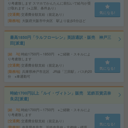
り考慮致します スマホでかんたんに前払いで給与が受
け取れます（※上限、条件あり）
気になる!
交通費
交通費全額支給（規定あり）
勤務地
大阪府大阪市中央区 駅より徒歩5分ほど
最高1850円「ラルフローレン」英語通訳・販売 神戸三
田[派遣]
給 与
時給1750円～1850円 ※ご経験・スキルによ
り考慮致します
交通費
交通費全額支給（規定あり）
気になる!
勤務地
兵庫県神戸市北区 JR線「三田駅」バス約20
分 ※車通勤可
時給1700円以上「ルイ・ヴィトン」販売 近鉄百貨店奈
良店[派遣]
給 与
時給1700円～1750円 ※ご経験・スキルによ
り考慮致します
交通費
交通費全額支給（規定あり）
気になる!
勤務地
奈良県奈良市 近鉄奈良線・京都線・橿原