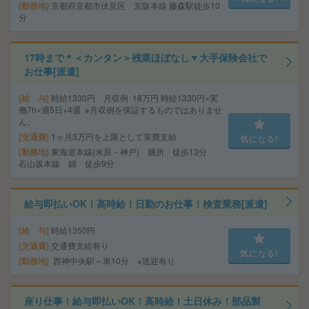
勤務地
京都府京都市伏見区 京阪本線 藤森駅徒歩10
分
17時まで＊＜カンタン＞残業ほぼなし▼大手保険会社で
お仕事[派遣]
給 与
時給1330円 月収例 18万円 時給1330円×実
働7h×週5日×4週 ※月収例を保証するものではありませ
ん。
交通費
1ヶ月3万円を上限として実費支給
気になる!
勤務地
東海道本線(米原－神戸) 膳所 徒歩13分
石山坂本線 錦 徒歩9分
給与即払いOK！高時給！日勤のお仕事！検査業務[派遣]
給 与
時給1350円
交通費
交通費支給有り
気になる!
勤務地
西神中央駅～車10分 ※送迎有り
座り仕事！給与即払いOK！高時給！土日休み！部品製