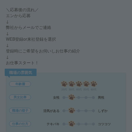
＼応募後の流れ／
エンから応募
↓
弊社からメールでご連絡
↓
WEB登録or来社登録を選択
↓
登録時にご希望をお伺いしお仕事の紹介
↓
お仕事スタート！
職場の雰囲気
年齢層
20代
30代
40代
50代
60代
男女比率
女性
男性
職場の様子
活気がある
しずか
仕事の仕方
テキパキ
コツコツ