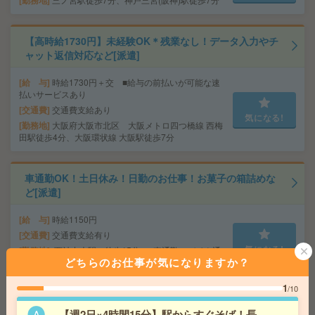
勤務地
【高時給1730円】未経験OK＊残業なし！データ入力やチ
ャット返信対応など[派遣]
給 与
時給1730円＋交 ■給与の前払いが可能な速
払いサービスあり
交通費
交通費支給あり
気になる!
勤務地
大阪府大阪市北区 大阪メトロ四つ橋線 西梅
田駅徒歩4分、大阪環状線 大阪駅徒歩7分
車通勤OK！土日休み！日勤のお仕事！お菓子の箱詰めな
ど[派遣]
給 与
時給1150円
交通費
交通費支給有り
気になる!
勤務地
西神中央駅～徒歩15分 ※車通勤・バイク通
どちらのお仕事が気になりますか？
勤OK
1
/10
＼高時給1450円×車通勤OK！／入力メインの事務！@網
【週2日×4時間15分】駅からすぐそば！長