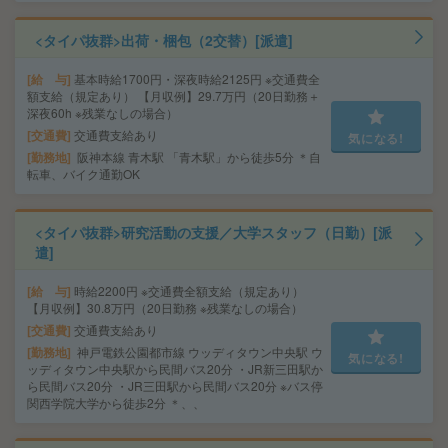
<タイパ抜群>出荷・梱包（2交替）[派遣]
給 与
基本時給1700円・深夜時給2125円 ※交通費全
額支給（規定あり） 【月収例】29.7万円（20日勤務＋
深夜60h ※残業なしの場合）
交通費
交通費支給あり
気になる!
勤務地
阪神本線 青木駅 「青木駅」から徒歩5分 ＊自
転車、バイク通勤OK
<タイパ抜群>研究活動の支援／大学スタッフ（日勤）[派
遣]
給 与
時給2200円 ※交通費全額支給（規定あり）
【月収例】30.8万円（20日勤務 ※残業なしの場合）
交通費
交通費支給あり
勤務地
神戸電鉄公園都市線 ウッディタウン中央駅 ウ
気になる!
ッディタウン中央駅から民間バス20分 ・JR新三田駅か
ら民間バス20分 ・JR三田駅から民間バス20分 ※バス停
関西学院大学から徒歩2分 ＊、、