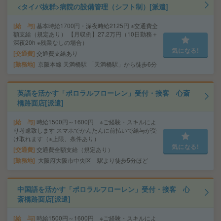
<タイパ抜群>病院の設備管理（シフト制）[派遣]
給 与
基本時給1700円・深夜時給2125円 ※交通費全
額支給（規定あり） 【月収例】27.2万円（10日勤務＋
深夜20h ※残業なしの場合）
気になる!
交通費
交通費支給あり
勤務地
京阪本線 天満橋駅 「天満橋駅」から徒歩6分
英語を活かす「ポロラルフローレン」受付・接客 心斎
橋路面店[派遣]
給 与
時給1500円～1600円 ※ご経験・スキルによ
り考慮致します スマホでかんたんに前払いで給与が受
け取れます（※上限、条件あり）
気になる!
交通費
交通費全額支給（規定あり）
勤務地
大阪府大阪市中央区 駅より徒歩5分ほど
中国語を活かす「ポロラルフローレン」受付・接客 心
斎橋路面店[派遣]
給 与
時給1500円～1600円 ※ご経験・スキルによ