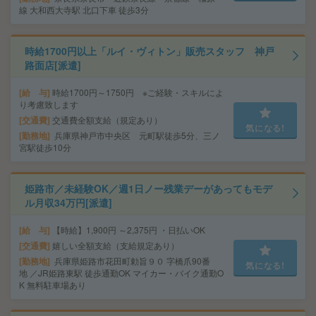
線 大和西大寺駅 北口下車 徒歩3分
時給1700円以上「ルイ・ヴィトン」販売スタッフ 神戸
路面店[派遣]
給 与
時給1700円～1750円 ※ご経験・スキルによ
り考慮致します
交通費
交通費全額支給（規定あり）
気になる!
勤務地
兵庫県神戸市中央区 元町駅徒歩5分、三ノ
宮駅徒歩10分
姫路市／未経験OK／週1日ノー残業デーがあってもモデ
ル月収34万円[派遣]
給 与
【時給】1,900円 ～2,375円 ・日払いOK
交通費
嬉しい全額支給（支給規定あり）
勤務地
兵庫県姫路市花田町勅旨９０ 字橋爪90番
気になる!
地 ／JR姫路東駅 徒歩通勤OK マイカー・バイク通勤O
K 無料駐車場あり