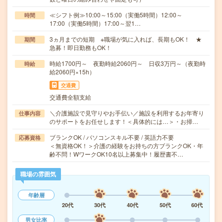
≪シフト例≫10:00～15:00（実働5時間）12:00～
時間
17:00（実働5時間）17:00～翌1…
3ヵ月までの短期 ※職場が気に入れば、長期もOK！ ★
期間
急募！即日勤務もOK！
時給1700円～ 夜勤時給2060円～ 日収3万円～（夜勤時
時給
給2060円×15h）
交通費
交通費全額支給
＼介護施設で見守りやお手伝い／施設を利用するお年寄り
仕事内容
のサポートをお任せします！＜具体的には…＞・お掃…
ブランクOK / パソコンスキル不要 / 英語力不要
応募資格
＜無資格OK！＞介護の経験をお持ちの方ブランクOK・年
齢不問！WワークOK10名以上募集中！履歴書不…
職場の雰囲気
年齢層
20代
30代
40代
50代
60代
男女比率