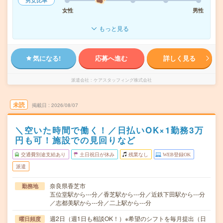
男女比率
女性
男性
もっと見る
気になる!
応募へ進む
詳しく見る
派遣会社
ケアスタッフィング株式会社
未読
掲載日
2026/08/07
＼空いた時間で働く！／日払いOK×1勤務3万
円も可！施設での見回りなど
交通費別途支給あり
土日祝日が休み
残業なし
WEB登録OK
派遣
奈良県香芝市
勤務地
五位堂駅から---分／香芝駅から---分／近鉄下田駅から---分
／志都美駅から---分／二上駅から---分
週2日（週1日も相談OK！）※希望のシフトを毎月提出（日
曜日頻度