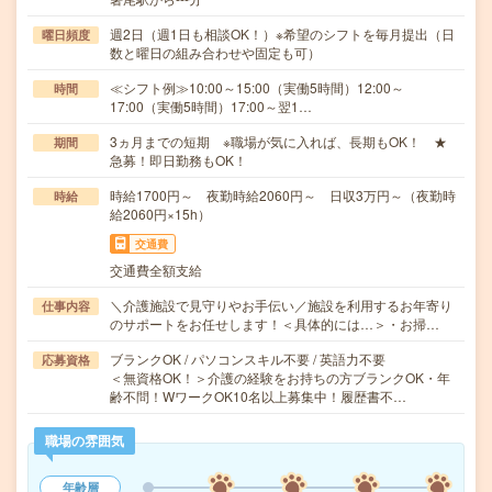
週2日（週1日も相談OK！）※希望のシフトを毎月提出（日
曜日頻度
数と曜日の組み合わせや固定も可）
≪シフト例≫10:00～15:00（実働5時間）12:00～
時間
17:00（実働5時間）17:00～翌1…
3ヵ月までの短期 ※職場が気に入れば、長期もOK！ ★
期間
急募！即日勤務もOK！
時給1700円～ 夜勤時給2060円～ 日収3万円～（夜勤時
時給
給2060円×15h）
交通費
交通費全額支給
＼介護施設で見守りやお手伝い／施設を利用するお年寄り
仕事内容
のサポートをお任せします！＜具体的には…＞・お掃…
ブランクOK / パソコンスキル不要 / 英語力不要
応募資格
＜無資格OK！＞介護の経験をお持ちの方ブランクOK・年
齢不問！WワークOK10名以上募集中！履歴書不…
職場の雰囲気
年齢層