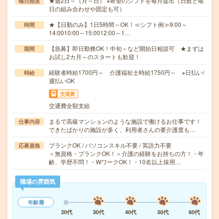
★週2日～（月～日） ※希望のシフトを毎月提出（日数と曜
曜日頻度
日の組み合わせや固定も可）
★【日勤のみ】1日5時間～OK！≪シフト例≫9:00～
時間
14:0010:00～15:0012:00～1…
【急募】即日勤務OK！中旬～など開始日相談可 ★まずは
期間
お試し2カ月～のスタートも歓迎！
経験者時給1700円～ 介護福祉士時給1750円～ ※日払い/
時給
週払いOK
交通費
交通費全額支給
まるで高級マンションのような施設で働けるお仕事です！
仕事内容
できたばかりの施設が多く、利用者さんの要介護度も…
ブランクOK / パソコンスキル不要 / 英語力不要
応募資格
＜無資格・ブランクOK！＞介護の経験をお持ちの方！・年
齢、学歴不問！・WワークOK！・10名以上採用…
職場の雰囲気
年齢層
20代
30代
40代
50代
60代