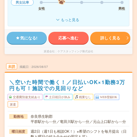
男女比率
女性
男性
もっと見る
気になる!
応募へ進む
詳しく見る
派遣会社
ケアスタッフィング株式会社
未読
掲載日
2026/08/07
＼空いた時間で働く！／日払いOK×1勤務3万
円も可！施設での見回りなど
交通費別途支給あり
土日祝日が休み
残業なし
WEB登録OK
派遣
奈良県生駒郡
勤務地
平群駅から---分／竜田川駅から---分／元山上口駅から---分
週2日（週1日も相談OK！）※希望のシフトを毎月提出（日
曜日頻度
数と曜日の組み合わせや固定も可）