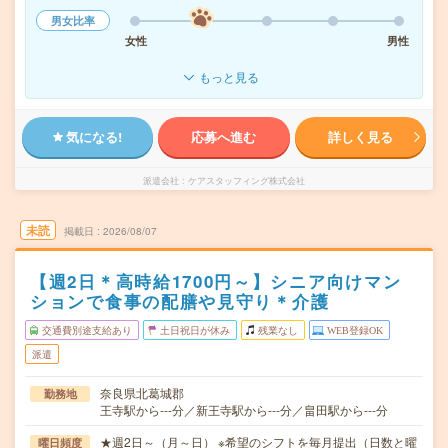
男女比率
女性
男性
もっと見る
気になる!
応募へ進む
詳しく見る
派遣会社
ケアスタッフィング株式会社
未読
掲載日
2026/08/07
【週2日＊高時給1700円～】シニア向けマン
ションで食事の配膳や見守り＊介護
交通費別途支給あり
土日祝日が休み
残業なし
WEB登録OK
派遣
奈良県北葛城郡
勤務地
王寺駅から---分／新王寺駅から---分／畠田駅から---分
★週2日～（月～日） ※希望のシフトを毎月提出（日数と曜
曜日頻度