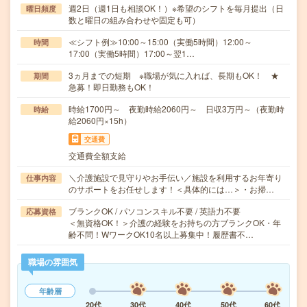
週2日（週1日も相談OK！）※希望のシフトを毎月提出（日
曜日頻度
数と曜日の組み合わせや固定も可）
≪シフト例≫10:00～15:00（実働5時間）12:00～
時間
17:00（実働5時間）17:00～翌1…
3ヵ月までの短期 ※職場が気に入れば、長期もOK！ ★
期間
急募！即日勤務もOK！
時給1700円～ 夜勤時給2060円～ 日収3万円～（夜勤時
時給
給2060円×15h）
交通費
交通費全額支給
＼介護施設で見守りやお手伝い／施設を利用するお年寄り
仕事内容
のサポートをお任せします！＜具体的には…＞・お掃…
ブランクOK / パソコンスキル不要 / 英語力不要
応募資格
＜無資格OK！＞介護の経験をお持ちの方ブランクOK・年
齢不問！WワークOK10名以上募集中！履歴書不…
職場の雰囲気
年齢層
20代
30代
40代
50代
60代