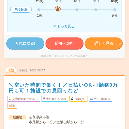
20代
30代
40代
50代
60代
男女比率
女性
男性
もっと見る
気になる!
応募へ進む
詳しく見る
派遣会社
ケアスタッフィング株式会社
未読
掲載日
2026/08/07
＼空いた時間で働く！／日払いOK×1勤務3万
円も可！施設での見回りなど
交通費別途支給あり
土日祝日が休み
残業なし
WEB登録OK
派遣
奈良県高市郡
勤務地
市尾駅から---分／壺阪山駅から---分