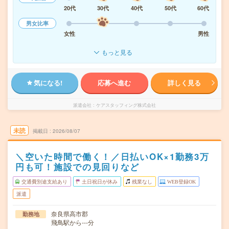
20代
30代
40代
50代
60代
男女比率
女性
男性
もっと見る
気になる!
応募へ進む
詳しく見る
派遣会社
ケアスタッフィング株式会社
未読
掲載日
2026/08/07
＼空いた時間で働く！／日払いOK×1勤務3万
円も可！施設での見回りなど
交通費別途支給あり
土日祝日が休み
残業なし
WEB登録OK
派遣
奈良県高市郡
勤務地
飛鳥駅から---分