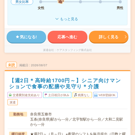
男女比率
女性
男性
もっと見る
気になる!
応募へ進む
詳しく見る
派遣会社
ケアスタッフィング株式会社
未読
掲載日
2026/08/07
【週2日＊高時給1700円～】シニア向けマン
ションで食事の配膳や見守り＊介護
交通費別途支給あり
土日祝日が休み
残業なし
WEB登録OK
派遣
奈良県五條市
勤務地
五条(奈良県)駅から---分／北宇智駅から---分／大和二見駅
から---分
★週2日～（月～日） ※希望のシフトを毎月提出（日数と曜
曜日頻度