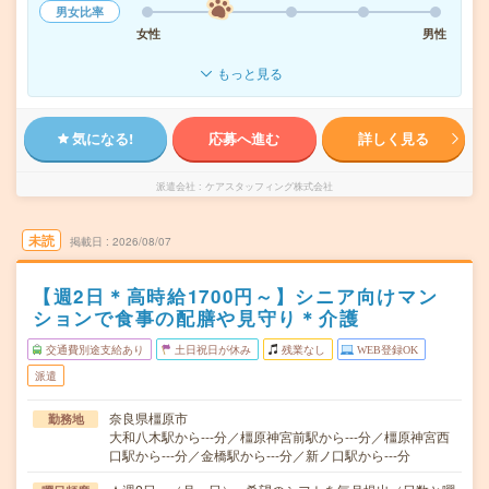
男女比率
女性
男性
もっと見る
気になる!
応募へ進む
詳しく見る
派遣会社
ケアスタッフィング株式会社
未読
掲載日
2026/08/07
【週2日＊高時給1700円～】シニア向けマン
ションで食事の配膳や見守り＊介護
交通費別途支給あり
土日祝日が休み
残業なし
WEB登録OK
派遣
奈良県橿原市
勤務地
大和八木駅から---分／橿原神宮前駅から---分／橿原神宮西
口駅から---分／金橋駅から---分／新ノ口駅から---分