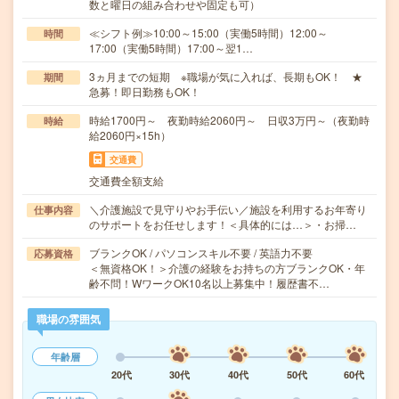
数と曜日の組み合わせや固定も可）
≪シフト例≫10:00～15:00（実働5時間）12:00～
時間
17:00（実働5時間）17:00～翌1…
3ヵ月までの短期 ※職場が気に入れば、長期もOK！ ★
期間
急募！即日勤務もOK！
時給1700円～ 夜勤時給2060円～ 日収3万円～（夜勤時
時給
給2060円×15h）
交通費
交通費全額支給
＼介護施設で見守りやお手伝い／施設を利用するお年寄り
仕事内容
のサポートをお任せします！＜具体的には…＞・お掃…
ブランクOK / パソコンスキル不要 / 英語力不要
応募資格
＜無資格OK！＞介護の経験をお持ちの方ブランクOK・年
齢不問！WワークOK10名以上募集中！履歴書不…
職場の雰囲気
年齢層
20代
30代
40代
50代
60代