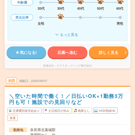
年齢層
20代
30代
40代
50代
60代
男女比率
女性
男性
もっと見る
気になる!
応募へ進む
詳しく見る
派遣会社
ケアスタッフィング株式会社
未読
掲載日
2026/08/07
＼空いた時間で働く！／日払いOK×1勤務3万
円も可！施設での見回りなど
交通費別途支給あり
土日祝日が休み
残業なし
WEB登録OK
派遣
奈良県北葛城郡
勤務地
箸尾駅から---分