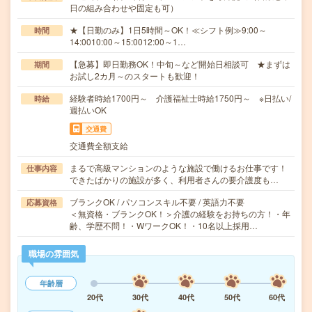
日の組み合わせや固定も可）
★【日勤のみ】1日5時間～OK！≪シフト例≫9:00～
時間
14:0010:00～15:0012:00～1…
【急募】即日勤務OK！中旬～など開始日相談可 ★まずは
期間
お試し2カ月～のスタートも歓迎！
経験者時給1700円～ 介護福祉士時給1750円～ ※日払い/
時給
週払いOK
交通費
交通費全額支給
まるで高級マンションのような施設で働けるお仕事です！
仕事内容
できたばかりの施設が多く、利用者さんの要介護度も…
ブランクOK / パソコンスキル不要 / 英語力不要
応募資格
＜無資格・ブランクOK！＞介護の経験をお持ちの方！・年
齢、学歴不問！・WワークOK！・10名以上採用…
職場の雰囲気
年齢層
20代
30代
40代
50代
60代