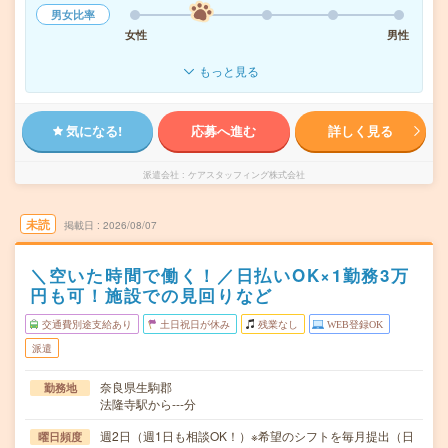
男女比率
女性
男性
もっと見る
気になる!
応募へ進む
詳しく見る
派遣会社
ケアスタッフィング株式会社
未読
掲載日
2026/08/07
＼空いた時間で働く！／日払いOK×1勤務3万
円も可！施設での見回りなど
交通費別途支給あり
土日祝日が休み
残業なし
WEB登録OK
派遣
奈良県生駒郡
勤務地
法隆寺駅から---分
週2日（週1日も相談OK！）※希望のシフトを毎月提出（日
曜日頻度