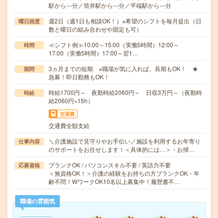
駅から---分／筒井駅から---分／平端駅から---分
週2日（週1日も相談OK！）※希望のシフトを毎月提出（日
曜日頻度
数と曜日の組み合わせや固定も可）
≪シフト例≫10:00～15:00（実働5時間）12:00～
時間
17:00（実働5時間）17:00～翌1…
3ヵ月までの短期 ※職場が気に入れば、長期もOK！ ★
期間
急募！即日勤務もOK！
時給1700円～ 夜勤時給2060円～ 日収3万円～（夜勤時
時給
給2060円×15h）
交通費
交通費全額支給
＼介護施設で見守りやお手伝い／施設を利用するお年寄り
仕事内容
のサポートをお任せします！＜具体的には…＞・お掃…
ブランクOK / パソコンスキル不要 / 英語力不要
応募資格
＜無資格OK！＞介護の経験をお持ちの方ブランクOK・年
齢不問！WワークOK10名以上募集中！履歴書不…
職場の雰囲気