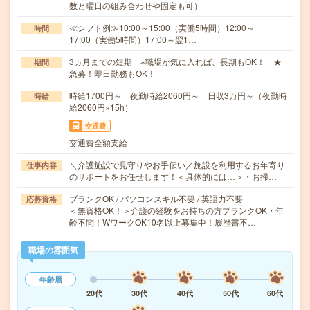
数と曜日の組み合わせや固定も可）
≪シフト例≫10:00～15:00（実働5時間）12:00～
時間
17:00（実働5時間）17:00～翌1…
3ヵ月までの短期 ※職場が気に入れば、長期もOK！ ★
期間
急募！即日勤務もOK！
時給1700円～ 夜勤時給2060円～ 日収3万円～（夜勤時
時給
給2060円×15h）
交通費
交通費全額支給
＼介護施設で見守りやお手伝い／施設を利用するお年寄り
仕事内容
のサポートをお任せします！＜具体的には…＞・お掃…
ブランクOK / パソコンスキル不要 / 英語力不要
応募資格
＜無資格OK！＞介護の経験をお持ちの方ブランクOK・年
齢不問！WワークOK10名以上募集中！履歴書不…
職場の雰囲気
年齢層
20代
30代
40代
50代
60代