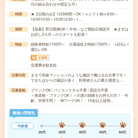
日の組み合わせや固定も可）
★【日勤のみ】1日5時間～OK！≪シフト例≫9:00～
時間
14:0010:00～15:0012:00～1…
【急募】即日勤務OK！中旬～など開始日相談可 ★まずは
期間
お試し2カ月～のスタートも歓迎！
経験者時給1700円～ 介護福祉士時給1750円～ ※日払い/
時給
週払いOK
交通費
交通費全額支給
まるで高級マンションのような施設で働けるお仕事です！
仕事内容
できたばかりの施設が多く、利用者さんの要介護度も…
ブランクOK / パソコンスキル不要 / 英語力不要
応募資格
＜無資格・ブランクOK！＞介護の経験をお持ちの方！・年
齢、学歴不問！・WワークOK！・10名以上採用…
職場の雰囲気
年齢層
20代
30代
40代
50代
60代