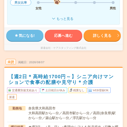
男女比率
女性
男性
もっと見る
気になる!
応募へ進む
詳しく見る
派遣会社
ケアスタッフィング株式会社
未読
掲載日
2026/08/07
【週2日＊高時給1700円～】シニア向けマン
ションで食事の配膳や見守り＊介護
交通費別途支給あり
土日祝日が休み
残業なし
WEB登録OK
派遣
奈良県大和高田市
勤務地
大和高田駅から---分／高田市駅から---分／高田(奈良県)駅
から---分／築山駅から---分／浮孔駅から---分
★週2日～（月～日） ※希望のシフトを毎月提出（日数と曜
曜日頻度