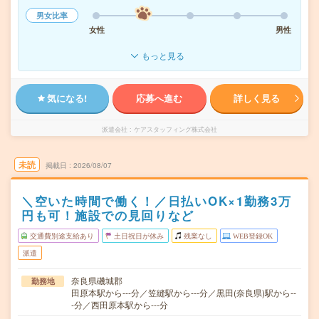
男女比率
女性
男性
もっと見る
気になる!
応募へ進む
詳しく見る
派遣会社
ケアスタッフィング株式会社
未読
掲載日
2026/08/07
＼空いた時間で働く！／日払いOK×1勤務3万
円も可！施設での見回りなど
交通費別途支給あり
土日祝日が休み
残業なし
WEB登録OK
派遣
奈良県磯城郡
勤務地
田原本駅から---分／笠縫駅から---分／黒田(奈良県)駅から--
-分／西田原本駅から---分