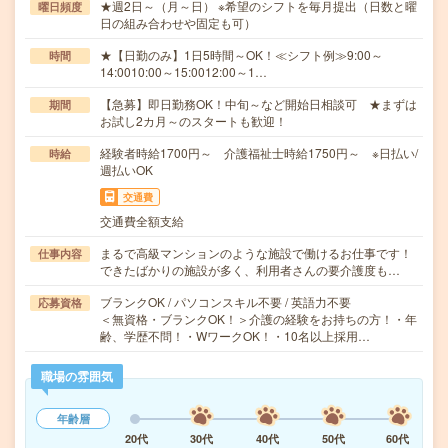
★週2日～（月～日） ※希望のシフトを毎月提出（日数と曜
曜日頻度
日の組み合わせや固定も可）
★【日勤のみ】1日5時間～OK！≪シフト例≫9:00～
時間
14:0010:00～15:0012:00～1…
【急募】即日勤務OK！中旬～など開始日相談可 ★まずは
期間
お試し2カ月～のスタートも歓迎！
経験者時給1700円～ 介護福祉士時給1750円～ ※日払い/
時給
週払いOK
交通費
交通費全額支給
まるで高級マンションのような施設で働けるお仕事です！
仕事内容
できたばかりの施設が多く、利用者さんの要介護度も…
ブランクOK / パソコンスキル不要 / 英語力不要
応募資格
＜無資格・ブランクOK！＞介護の経験をお持ちの方！・年
齢、学歴不問！・WワークOK！・10名以上採用…
職場の雰囲気
年齢層
20代
30代
40代
50代
60代