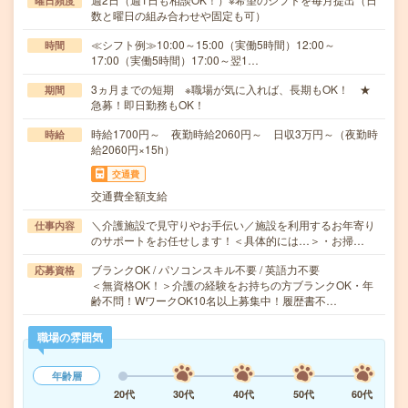
曜日頻度
数と曜日の組み合わせや固定も可）
≪シフト例≫10:00～15:00（実働5時間）12:00～
時間
17:00（実働5時間）17:00～翌1…
3ヵ月までの短期 ※職場が気に入れば、長期もOK！ ★
期間
急募！即日勤務もOK！
時給1700円～ 夜勤時給2060円～ 日収3万円～（夜勤時
時給
給2060円×15h）
交通費
交通費全額支給
＼介護施設で見守りやお手伝い／施設を利用するお年寄り
仕事内容
のサポートをお任せします！＜具体的には…＞・お掃…
ブランクOK / パソコンスキル不要 / 英語力不要
応募資格
＜無資格OK！＞介護の経験をお持ちの方ブランクOK・年
齢不問！WワークOK10名以上募集中！履歴書不…
職場の雰囲気
年齢層
20代
30代
40代
50代
60代