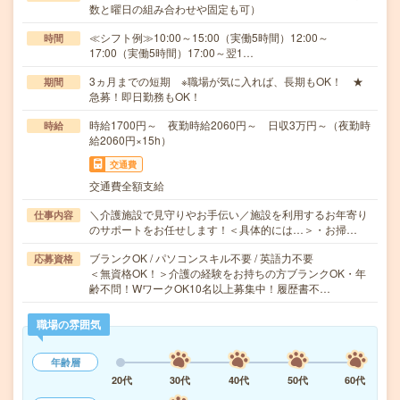
数と曜日の組み合わせや固定も可）
≪シフト例≫10:00～15:00（実働5時間）12:00～
時間
17:00（実働5時間）17:00～翌1…
3ヵ月までの短期 ※職場が気に入れば、長期もOK！ ★
期間
急募！即日勤務もOK！
時給1700円～ 夜勤時給2060円～ 日収3万円～（夜勤時
時給
給2060円×15h）
交通費
交通費全額支給
＼介護施設で見守りやお手伝い／施設を利用するお年寄り
仕事内容
のサポートをお任せします！＜具体的には…＞・お掃…
ブランクOK / パソコンスキル不要 / 英語力不要
応募資格
＜無資格OK！＞介護の経験をお持ちの方ブランクOK・年
齢不問！WワークOK10名以上募集中！履歴書不…
職場の雰囲気
年齢層
20代
30代
40代
50代
60代