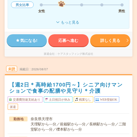
男女比率
女性
男性
もっと見る
気になる!
応募へ進む
詳しく見る
派遣会社
ケアスタッフィング株式会社
未読
掲載日
2026/08/07
【週2日＊高時給1700円～】シニア向けマン
ションで食事の配膳や見守り＊介護
交通費別途支給あり
土日祝日が休み
残業なし
WEB登録OK
派遣
奈良県天理市
勤務地
天理駅から---分／前栽駅から---分／長柄駅から---分／二階
堂駅から---分／櫟本駅から---分