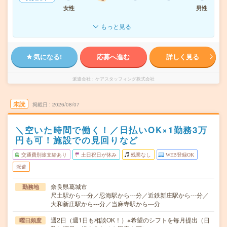
女性
男性
もっと見る
気になる!
応募へ進む
詳しく見る
派遣会社
ケアスタッフィング株式会社
未読
掲載日
2026/08/07
＼空いた時間で働く！／日払いOK×1勤務3万
円も可！施設での見回りなど
交通費別途支給あり
土日祝日が休み
残業なし
WEB登録OK
派遣
奈良県葛城市
勤務地
尺土駅から---分／忍海駅から---分／近鉄新庄駅から---分／
大和新庄駅から---分／当麻寺駅から---分
週2日（週1日も相談OK！）※希望のシフトを毎月提出（日
曜日頻度