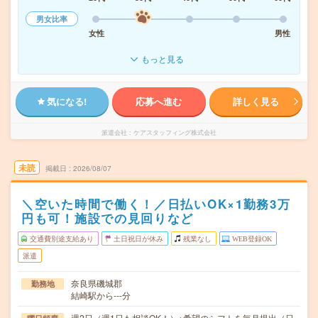
男女比率
女性
男性
もっと見る
気になる!
応募へ進む
詳しく見る
派遣会社
ケアスタッフィング株式会社
未読
掲載日
2026/08/07
＼空いた時間で働く！／日払いOK×1勤務3万
円も可！施設での見回りなど
交通費別途支給あり
土日祝日が休み
残業なし
WEB登録OK
派遣
奈良県磯城郡
勤務地
結崎駅から---分
週2日（週1日も相談OK！）※希望のシフトを毎月提出（日