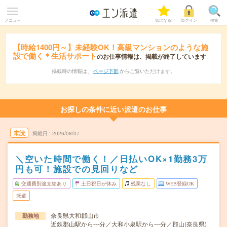
メニュー
気になる!
ログイン
検索
【時給1400円～】未経験OK！高級マンションのような施
設で働く＊生活サポート
のお仕事情報は、掲載が終了しています
掲載時の情報は、
ページ下部
からご覧いただけます。
お探しの条件に近い派遣のお仕事
未読
掲載日
2026/08/07
＼空いた時間で働く！／日払いOK×1勤務3万
円も可！施設での見回りなど
交通費別途支給あり
土日祝日が休み
残業なし
WEB登録OK
派遣
奈良県大和郡山市
勤務地
近鉄郡山駅から---分／大和小泉駅から---分／郡山(奈良県)