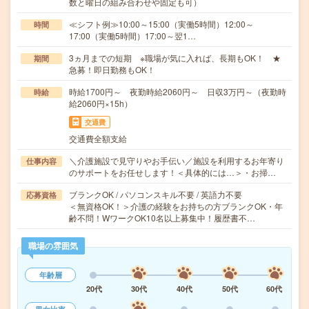
数と曜日の組み合わせや固定も可）
≪シフト例≫10:00～15:00（実働5時間）12:00～
時間
17:00（実働5時間）17:00～翌1…
3ヵ月までの短期 ※職場が気に入れば、長期もOK！ ★
期間
急募！即日勤務もOK！
時給1700円～ 夜勤時給2060円～ 日収3万円～（夜勤時
時給
給2060円×15h）
交通費
交通費全額支給
＼介護施設で見守りやお手伝い／施設を利用するお年寄り
仕事内容
のサポートをお任せします！＜具体的には…＞・お掃…
ブランクOK / パソコンスキル不要 / 英語力不要
応募資格
＜無資格OK！＞介護の経験をお持ちの方ブランクOK・年
齢不問！WワークOK10名以上募集中！履歴書不…
職場の雰囲気
年齢層
20代
30代
40代
50代
60代