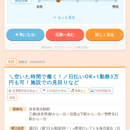
男女比率
女性
男性
もっと見る
気になる!
応募へ進む
詳しく見る
派遣会社
ケアスタッフィング株式会社
未読
掲載日
2026/08/07
＼空いた時間で働く！／日払いOK×1勤務3万
円も可！施設での見回りなど
交通費別途支給あり
土日祝日が休み
残業なし
WEB登録OK
派遣
奈良県生駒郡
勤務地
三郷(奈良県)駅から---分／信貴山下駅から---分／勢野北口
駅から---分
週2日（週1日も相談OK！）※希望のシフトを毎月提出（日
曜日頻度