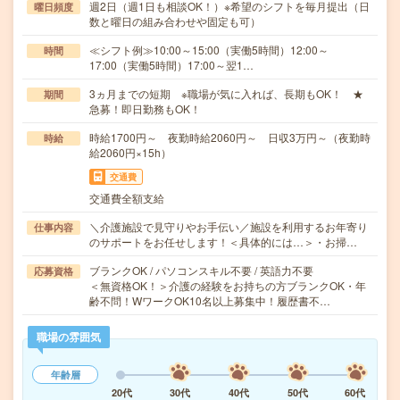
週2日（週1日も相談OK！）※希望のシフトを毎月提出（日
曜日頻度
数と曜日の組み合わせや固定も可）
≪シフト例≫10:00～15:00（実働5時間）12:00～
時間
17:00（実働5時間）17:00～翌1…
3ヵ月までの短期 ※職場が気に入れば、長期もOK！ ★
期間
急募！即日勤務もOK！
時給1700円～ 夜勤時給2060円～ 日収3万円～（夜勤時
時給
給2060円×15h）
交通費
交通費全額支給
＼介護施設で見守りやお手伝い／施設を利用するお年寄り
仕事内容
のサポートをお任せします！＜具体的には…＞・お掃…
ブランクOK / パソコンスキル不要 / 英語力不要
応募資格
＜無資格OK！＞介護の経験をお持ちの方ブランクOK・年
齢不問！WワークOK10名以上募集中！履歴書不…
職場の雰囲気
年齢層
20代
30代
40代
50代
60代