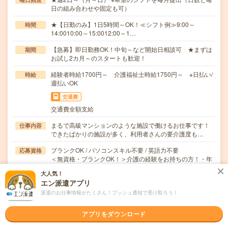
日の組み合わせや固定も可）
★【日勤のみ】1日5時間～OK！≪シフト例≫9:00～
時間
14:0010:00～15:0012:00～1…
【急募】即日勤務OK！中旬～など開始日相談可 ★まずは
期間
お試し2カ月～のスタートも歓迎！
経験者時給1700円～ 介護福祉士時給1750円～ ※日払い/
時給
週払いOK
交通費
交通費全額支給
まるで高級マンションのような施設で働けるお仕事です！
仕事内容
できたばかりの施設が多く、利用者さんの要介護度も…
ブランクOK / パソコンスキル不要 / 英語力不要
応募資格
＜無資格・ブランクOK！＞介護の経験をお持ちの方！・年
齢、学歴不問！・WワークOK！・10名以上採用…
大人気！
エン派遣アプリ
職場の雰囲気
派遣のお仕事情報がたくさん！プッシュ通知で受け取ろう！
年齢層
アプリをダウンロード
20代
30代
40代
50代
60代