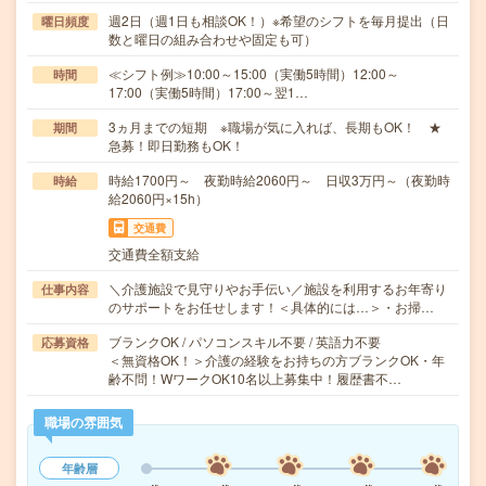
週2日（週1日も相談OK！）※希望のシフトを毎月提出（日
曜日頻度
数と曜日の組み合わせや固定も可）
≪シフト例≫10:00～15:00（実働5時間）12:00～
時間
17:00（実働5時間）17:00～翌1…
3ヵ月までの短期 ※職場が気に入れば、長期もOK！ ★
期間
急募！即日勤務もOK！
時給1700円～ 夜勤時給2060円～ 日収3万円～（夜勤時
時給
給2060円×15h）
交通費
交通費全額支給
＼介護施設で見守りやお手伝い／施設を利用するお年寄り
仕事内容
のサポートをお任せします！＜具体的には…＞・お掃…
ブランクOK / パソコンスキル不要 / 英語力不要
応募資格
＜無資格OK！＞介護の経験をお持ちの方ブランクOK・年
齢不問！WワークOK10名以上募集中！履歴書不…
職場の雰囲気
年齢層