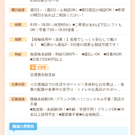
週3日～（週2日～も相談OK）■曜日固定の相談OK！■希望
曜日頻度
の曜日があればご相談ください！
9:00～18:00（休憩60分）■ご希望があれば下記シフトも
時間
OK！早番 7:00～16:00遅番 …
【積極採用中！急募！】長期でじっくり安心して働け
期間
る！ ■応募から最短2～3日後の就業も相談可能です！
無資格未経験：時給1280円～ ■週払いOK ■扶養内OK
時給
■日収1万240円以上
交通費
交通費全額支給
≪介護施設での生活サポート≫▽具体的なお仕事は…・食
仕事内容
事の配膳や食事中の見守り・トイレやお風呂のサポー…
職種未経験OK / ブランクOK / パソコンスキル不要 / 英語力
応募資格
不要
■無資格・未経験OK！■年齢・学歴不問！ブランクOK!■10
名以上採用予定！■履歴書不要■社会保険完…
職場の雰囲気