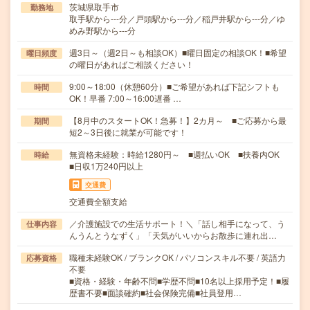
茨城県取手市
勤務地
取手駅から---分／戸頭駅から---分／稲戸井駅から---分／ゆ
めみ野駅から---分
週3日～（週2日～も相談OK）■曜日固定の相談OK！■希望
曜日頻度
の曜日があればご相談ください！
9:00～18:00（休憩60分）■ご希望があれば下記シフトも
時間
OK！早番 7:00～16:00遅番 …
【8月中のスタートOK！急募！】2カ月～ ■ご応募から最
期間
短2～3日後に就業が可能です！
無資格未経験：時給1280円～ ■週払いOK ■扶養内OK
時給
■日収1万240円以上
交通費
交通費全額支給
／介護施設での生活サポート！＼「話し相手になって、う
仕事内容
んうんとうなずく」「天気がいいからお散歩に連れ出…
職種未経験OK / ブランクOK / パソコンスキル不要 / 英語力
応募資格
不要
■資格・経験・年齢不問■学歴不問■10名以上採用予定！■履
歴書不要■面談確約■社会保険完備■社員登用…