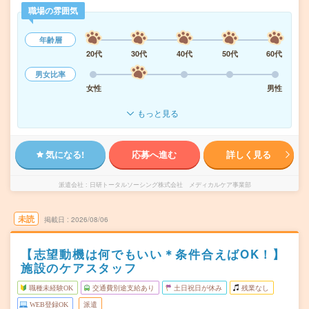
職場の雰囲気
年齢層
20代
30代
40代
50代
60代
男女比率
女性
男性
もっと見る
気になる!
応募へ進む
詳しく見る
派遣会社
日研トータルソーシング株式会社 メディカルケア事業部
未読
掲載日
2026/08/06
【志望動機は何でもいい＊条件合えばOK！】
施設のケアスタッフ
職種未経験OK
交通費別途支給あり
土日祝日が休み
残業なし
WEB登録OK
派遣