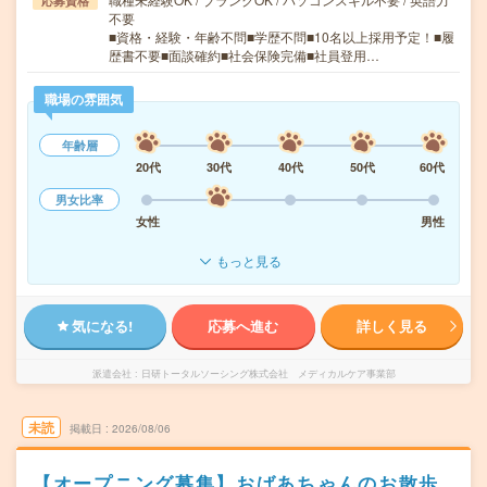
応募資格
不要
■資格・経験・年齢不問■学歴不問■10名以上採用予定！■履
歴書不要■面談確約■社会保険完備■社員登用…
職場の雰囲気
年齢層
20代
30代
40代
50代
60代
男女比率
女性
男性
もっと見る
気になる!
応募へ進む
詳しく見る
派遣会社
日研トータルソーシング株式会社 メディカルケア事業部
未読
掲載日
2026/08/06
【オープニング募集】おばあちゃんのお散歩