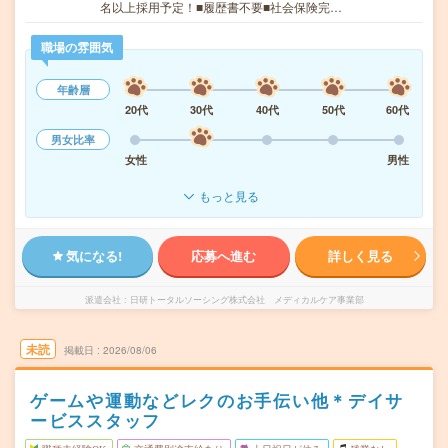
名以上採用予定！■履歴書不要■社会保険完…
職場の雰囲気
年齢層
20代
30代
40代
50代
60代
男女比率
女性
男性
もっと見る
気になる!
応募へ進む
詳しく見る
派遣会社
日研トータルソーシング株式会社 メディカルケア事業部
未読
掲載日
2026/08/06
ゲームや運動などレクのお手伝い他＊デイサ
ービススタッフ