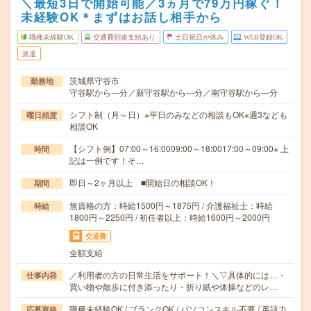
＼最短3日で開始可能／3ヵ月で79万円稼ぐ！
未経験OK＊まずはお話し相手から
職種未経験OK
交通費別途支給あり
土日祝日が休み
WEB登録OK
派遣
茨城県守谷市
勤務地
守谷駅から---分／新守谷駅から---分／南守谷駅から---分
シフト制（月～日）※平日のみなどの相談もOK※週3なども
曜日頻度
相談OK
【シフト例】07:00～16:0009:00～18:0017:00～09:00※ 上
時間
記は一例です！そ…
即日～2ヶ月以上 ■開始日の相談OK！
期間
無資格の方：時給1500円～1875円 / 介護福祉士：時給
時給
1800円～2250円 / 初任者以上：時給1600円～2000円
交通費
全額支給
／利用者の方の日常生活をサポート！＼▽具体的には…・
仕事内容
買い物や散歩に付き添ったり・折り紙や体操などのレ…
職種未経験OK / ブランクOK / パソコンスキル不要 / 英語力
応募資格