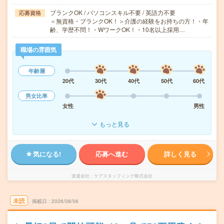
ブランクOK / パソコンスキル不要 / 英語力不要
応募資格
＜無資格・ブランクOK！＞介護の経験をお持ちの方！・年
齢、学歴不問！・WワークOK！・10名以上採用…
職場の雰囲気
年齢層
20代
30代
40代
50代
60代
男女比率
女性
男性
もっと見る
気になる!
応募へ進む
詳しく見る
派遣会社
ケアスタッフィング株式会社
未読
掲載日
2026/08/06