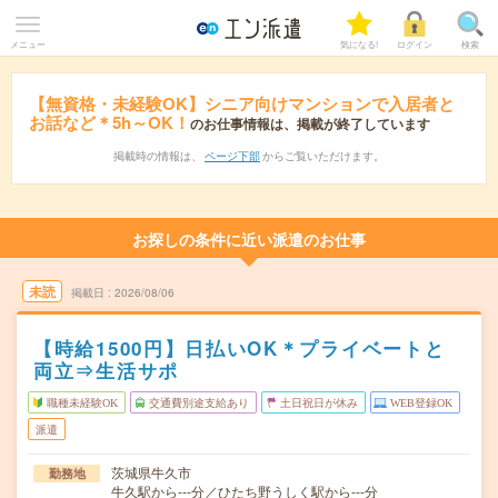
メニュー
気になる!
ログイン
検索
【無資格・未経験OK】シニア向けマンションで入居者と
お話など＊5h～OK！
のお仕事情報は、掲載が終了しています
掲載時の情報は、
ページ下部
からご覧いただけます。
お探しの条件に近い派遣のお仕事
未読
掲載日
2026/08/06
【時給1500円】日払いOK＊プライベートと
両立⇒生活サポ
職種未経験OK
交通費別途支給あり
土日祝日が休み
WEB登録OK
派遣
茨城県牛久市
勤務地
牛久駅から---分／ひたち野うしく駅から---分