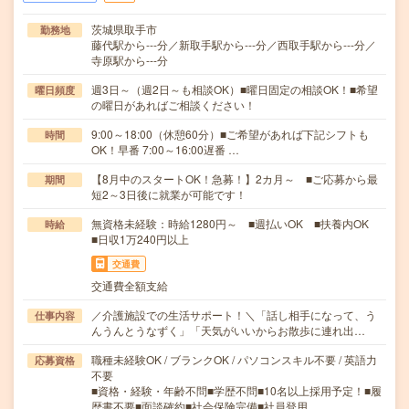
茨城県取手市
勤務地
藤代駅から---分／新取手駅から---分／西取手駅から---分／
寺原駅から---分
週3日～（週2日～も相談OK）■曜日固定の相談OK！■希望
曜日頻度
の曜日があればご相談ください！
9:00～18:00（休憩60分）■ご希望があれば下記シフトも
時間
OK！早番 7:00～16:00遅番 …
【8月中のスタートOK！急募！】2カ月～ ■ご応募から最
期間
短2～3日後に就業が可能です！
無資格未経験：時給1280円～ ■週払いOK ■扶養内OK
時給
■日収1万240円以上
交通費
交通費全額支給
／介護施設での生活サポート！＼「話し相手になって、う
仕事内容
んうんとうなずく」「天気がいいからお散歩に連れ出…
職種未経験OK / ブランクOK / パソコンスキル不要 / 英語力
応募資格
不要
■資格・経験・年齢不問■学歴不問■10名以上採用予定！■履
歴書不要■面談確約■社会保険完備■社員登用…