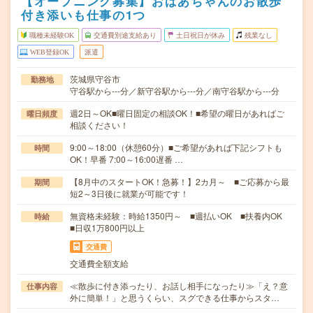
【オープニング募集】おばあちゃんのお散歩
付き添いも仕事の1つ
職種未経験OK
交通費別途支給あり
土日祝日が休み
残業なし
WEB登録OK
派遣
茨城県守谷市
勤務地
守谷駅から---分／新守谷駅から---分／南守谷駅から---分
週2日～OK■曜日固定の相談OK！■希望の曜日があればご
曜日頻度
相談ください！
9:00～18:00（休憩60分）■ご希望があれば下記シフトも
時間
OK！早番 7:00～16:00遅番 …
【8月中のスタートOK！急募！】2カ月～ ■ご応募から最
期間
短2～3日後に就業が可能です！
無資格未経験：時給1350円～ ■週払いOK ■扶養内OK
時給
■日収1万800円以上
交通費
交通費全額支給
≪散歩に付き添ったり、お話し相手になったり≫「え？意
仕事内容
外に簡単！」と思うくらい、スグできる仕事からスタ…