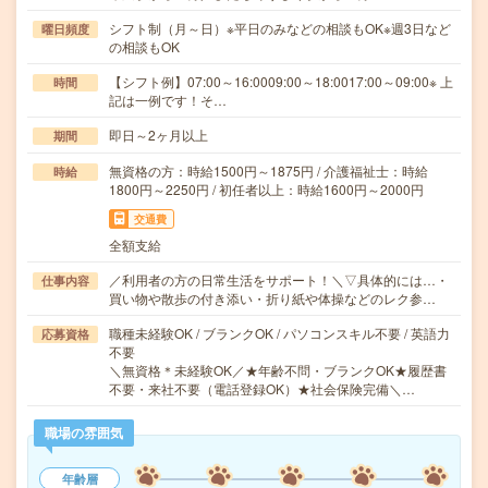
シフト制（月～日）※平日のみなどの相談もOK※週3日など
曜日頻度
の相談もOK
【シフト例】07:00～16:0009:00～18:0017:00～09:00※ 上
時間
記は一例です！そ…
即日～2ヶ月以上
期間
無資格の方：時給1500円～1875円 / 介護福祉士：時給
時給
1800円～2250円 / 初任者以上：時給1600円～2000円
交通費
全額支給
／利用者の方の日常生活をサポート！＼▽具体的には…・
仕事内容
買い物や散歩の付き添い・折り紙や体操などのレク参…
職種未経験OK / ブランクOK / パソコンスキル不要 / 英語力
応募資格
不要
＼無資格＊未経験OK／★年齢不問・ブランクOK★履歴書
不要・来社不要（電話登録OK）★社会保険完備＼…
職場の雰囲気
年齢層