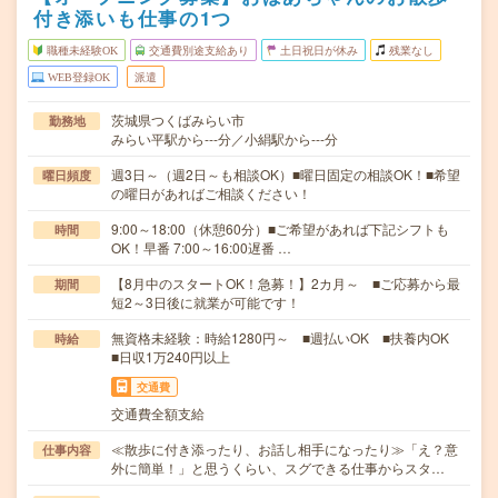
付き添いも仕事の1つ
職種未経験OK
交通費別途支給あり
土日祝日が休み
残業なし
WEB登録OK
派遣
茨城県つくばみらい市
勤務地
みらい平駅から---分／小絹駅から---分
週3日～（週2日～も相談OK）■曜日固定の相談OK！■希望
曜日頻度
の曜日があればご相談ください！
9:00～18:00（休憩60分）■ご希望があれば下記シフトも
時間
OK！早番 7:00～16:00遅番 …
【8月中のスタートOK！急募！】2カ月～ ■ご応募から最
期間
短2～3日後に就業が可能です！
無資格未経験：時給1280円～ ■週払いOK ■扶養内OK
時給
■日収1万240円以上
交通費
交通費全額支給
≪散歩に付き添ったり、お話し相手になったり≫「え？意
仕事内容
外に簡単！」と思うくらい、スグできる仕事からスタ…