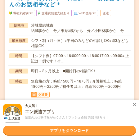
んのお話相手など＊
職種未経験OK
交通費別途支給あり
WEB登録OK
派遣
茨城県結城市
勤務地
結城駅から---分／東結城駅から---分／小田林駅から---分
シフト制（月～日）※平日のみなどの相談もOK※週3なども
曜日頻度
相談OK
【シフト例】07:00～16:0009:00～18:0017:00～09:00※ 上
時間
記は一例です！そ…
即日～2ヶ月以上 ■開始日の相談OK！
期間
無資格の方：時給1500円～1875円 / 介護福祉士：時給
時給
1800円～2250円 / 初任者以上：時給1600円～2000円
交通費
全額支給
大人気！
エン派遣アプリ
／利用者の方の日常生活をサポート！＼▽具体的には…・
仕事内容
買い物や散歩に付き添ったり・折り紙や体操などのレ…
派遣のお仕事情報がたくさん！プッシュ通知で受け取ろう！
職種未経験OK / ブランクOK / パソコンスキル不要 / 英語力
応募資格
アプリをダウンロード
不要
＼無資格＊未経験OK／★年齢不問・ブランクOK★履歴書