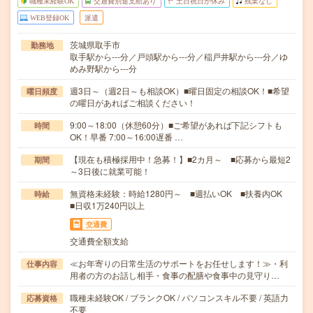
職種未経験OK
交通費別途支給あり
土日祝日が休み
残業なし
WEB登録OK
派遣
茨城県取手市
勤務地
取手駅から---分／戸頭駅から---分／稲戸井駅から---分／ゆ
めみ野駅から---分
週3日～（週2日～も相談OK）■曜日固定の相談OK！■希望
曜日頻度
の曜日があればご相談ください！
9:00～18:00（休憩60分）■ご希望があれば下記シフトも
時間
OK！早番 7:00～16:00遅番 …
【現在も積極採用中！急募！】■2カ月～ ■応募から最短2
期間
～3日後に就業可能！
無資格未経験：時給1280円～ ■週払いOK ■扶養内OK
時給
■日収1万240円以上
交通費
交通費全額支給
≪お年寄りの日常生活のサポートをお任せします！≫・利
仕事内容
用者の方のお話し相手・食事の配膳や食事中の見守り…
職種未経験OK / ブランクOK / パソコンスキル不要 / 英語力
応募資格
不要