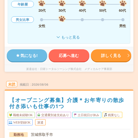
年齢層
20代
30代
40代
50代
60代
男女比率
女性
男性
もっと見る
気になる!
応募へ進む
詳しく見る
派遣会社
日研トータルソーシング株式会社 メディカルケア事業部
未読
掲載日
2026/08/06
【オープニング募集】介護＊お年寄りの散歩
付き添いも仕事の1つ
職種未経験OK
交通費別途支給あり
土日祝日が休み
残業なし
WEB登録OK
派遣
茨城県取手市
勤務地