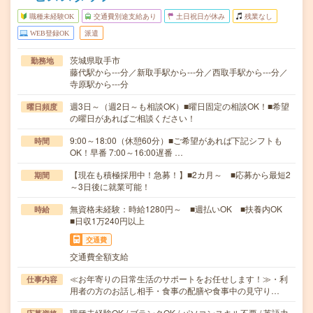
職種未経験OK
交通費別途支給あり
土日祝日が休み
残業なし
WEB登録OK
派遣
茨城県取手市
勤務地
藤代駅から---分／新取手駅から---分／西取手駅から---分／
寺原駅から---分
週3日～（週2日～も相談OK）■曜日固定の相談OK！■希望
曜日頻度
の曜日があればご相談ください！
9:00～18:00（休憩60分）■ご希望があれば下記シフトも
時間
OK！早番 7:00～16:00遅番 …
【現在も積極採用中！急募！】■2カ月～ ■応募から最短2
期間
～3日後に就業可能！
無資格未経験：時給1280円～ ■週払いOK ■扶養内OK
時給
■日収1万240円以上
交通費
交通費全額支給
≪お年寄りの日常生活のサポートをお任せします！≫・利
仕事内容
用者の方のお話し相手・食事の配膳や食事中の見守り…
職種未経験OK / ブランクOK / パソコンスキル不要 / 英語力