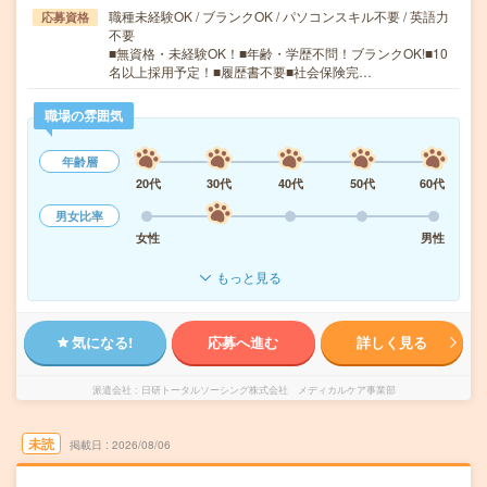
職種未経験OK / ブランクOK / パソコンスキル不要 / 英語力
応募資格
不要
■無資格・未経験OK！■年齢・学歴不問！ブランクOK!■10
名以上採用予定！■履歴書不要■社会保険完…
職場の雰囲気
年齢層
20代
30代
40代
50代
60代
男女比率
女性
男性
もっと見る
気になる!
応募へ進む
詳しく見る
派遣会社
日研トータルソーシング株式会社 メディカルケア事業部
未読
掲載日
2026/08/06