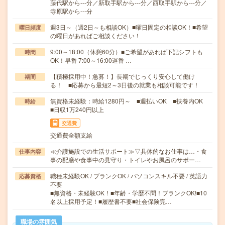
藤代駅から---分／新取手駅から---分／西取手駅から---分／
寺原駅から---分
週3日～（週2日～も相談OK）■曜日固定の相談OK！■希望
曜日頻度
の曜日があればご相談ください！
9:00～18:00（休憩60分）■ご希望があれば下記シフトも
時間
OK！早番 7:00～16:00遅番 …
【積極採用中！急募！】長期でじっくり安心して働け
期間
る！ ■応募から最短2～3日後の就業も相談可能です！
無資格未経験：時給1280円～ ■週払いOK ■扶養内OK
時給
■日収1万240円以上
交通費
交通費全額支給
≪介護施設での生活サポート≫▽具体的なお仕事は…・食
仕事内容
事の配膳や食事中の見守り・トイレやお風呂のサポー…
職種未経験OK / ブランクOK / パソコンスキル不要 / 英語力
応募資格
不要
■無資格・未経験OK！■年齢・学歴不問！ブランクOK!■10
名以上採用予定！■履歴書不要■社会保険完…
職場の雰囲気