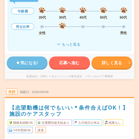
年齢層
20代
30代
40代
50代
60代
男女比率
女性
男性
もっと見る
気になる!
応募へ進む
詳しく見る
派遣会社
日研トータルソーシング株式会社 メディカルケア事業部
未読
掲載日
2026/08/06
【志望動機は何でもいい＊条件合えばOK！】
施設のケアスタッフ
職種未経験OK
交通費別途支給あり
土日祝日が休み
残業なし
WEB登録OK
派遣