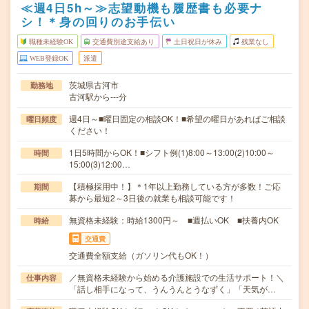
≪週4日5h～≫志望動機も履歴書も必要ナ
シ！＊身の回りのお手伝い
職種未経験OK
交通費別途支給あり
土日祝日が休み
残業なし
WEB登録OK
派遣
茨城県古河市
勤務地
古河駅から---分
週4日～■曜日固定の相談OK！■希望の曜日があればご相談
曜日頻度
ください！
1日5時間からOK！■シフト例(1)8:00～13:00(2)10:00～
時間
15:00(3)12:00…
【積極採用中！】＊1年以上勤務している方が多数！ご応
期間
募から最短2～3日後の就業も相談可能です！
無資格未経験：時給1300円～ ■週払いOK ■扶養内OK
時給
交通費
交通費全額支給（ガソリン代もOK！）
／無資格未経験から始める介護施設での生活サポート！＼
仕事内容
「話し相手になって、うんうんとうなずく」「天気が…