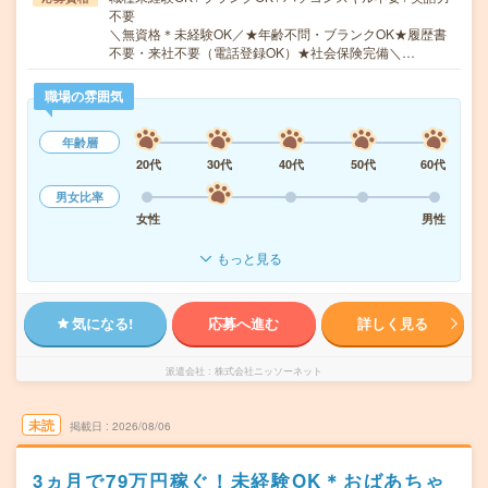
不要
＼無資格＊未経験OK／★年齢不問・ブランクOK★履歴書
不要・来社不要（電話登録OK）★社会保険完備＼…
職場の雰囲気
年齢層
20代
30代
40代
50代
60代
男女比率
女性
男性
もっと見る
気になる!
応募へ進む
詳しく見る
派遣会社
株式会社ニッソーネット
未読
掲載日
2026/08/06
3ヵ月で79万円稼ぐ！未経験OK＊おばあちゃ