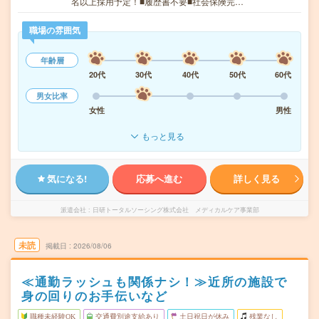
名以上採用予定！■履歴書不要■社会保険完…
職場の雰囲気
年齢層
20代
30代
40代
50代
60代
男女比率
女性
男性
もっと見る
気になる!
応募へ進む
詳しく見る
派遣会社
日研トータルソーシング株式会社 メディカルケア事業部
未読
掲載日
2026/08/06
≪通勤ラッシュも関係ナシ！≫近所の施設で
身の回りのお手伝いなど
職種未経験OK
交通費別途支給あり
土日祝日が休み
残業なし