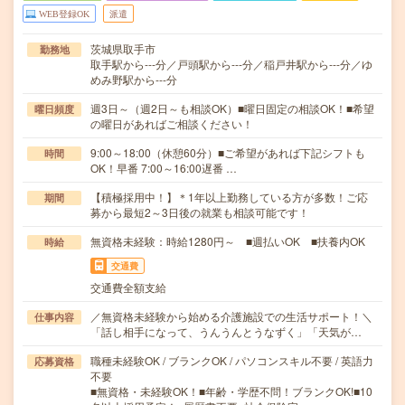
WEB登録OK
派遣
茨城県取手市
勤務地
取手駅から---分／戸頭駅から---分／稲戸井駅から---分／ゆ
めみ野駅から---分
週3日～（週2日～も相談OK）■曜日固定の相談OK！■希望
曜日頻度
の曜日があればご相談ください！
9:00～18:00（休憩60分）■ご希望があれば下記シフトも
時間
OK！早番 7:00～16:00遅番 …
【積極採用中！】＊1年以上勤務している方が多数！ご応
期間
募から最短2～3日後の就業も相談可能です！
無資格未経験：時給1280円～ ■週払いOK ■扶養内OK
時給
交通費
交通費全額支給
／無資格未経験から始める介護施設での生活サポート！＼
仕事内容
「話し相手になって、うんうんとうなずく」「天気が…
職種未経験OK / ブランクOK / パソコンスキル不要 / 英語力
応募資格
不要
■無資格・未経験OK！■年齢・学歴不問！ブランクOK!■10