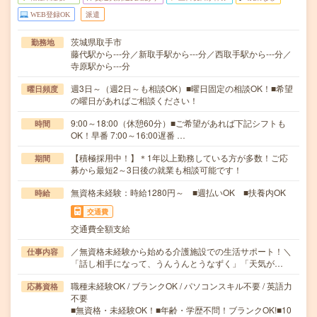
WEB登録OK
派遣
茨城県取手市
勤務地
藤代駅から---分／新取手駅から---分／西取手駅から---分／
寺原駅から---分
週3日～（週2日～も相談OK）■曜日固定の相談OK！■希望
曜日頻度
の曜日があればご相談ください！
9:00～18:00（休憩60分）■ご希望があれば下記シフトも
時間
OK！早番 7:00～16:00遅番 …
【積極採用中！】＊1年以上勤務している方が多数！ご応
期間
募から最短2～3日後の就業も相談可能です！
無資格未経験：時給1280円～ ■週払いOK ■扶養内OK
時給
交通費
交通費全額支給
／無資格未経験から始める介護施設での生活サポート！＼
仕事内容
「話し相手になって、うんうんとうなずく」「天気が…
職種未経験OK / ブランクOK / パソコンスキル不要 / 英語力
応募資格
不要
■無資格・未経験OK！■年齢・学歴不問！ブランクOK!■10