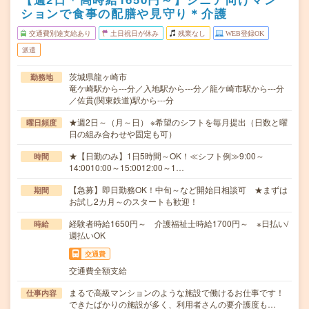
ションで食事の配膳や見守り＊介護
交通費別途支給あり
土日祝日が休み
残業なし
WEB登録OK
派遣
茨城県龍ヶ崎市
勤務地
竜ケ崎駅から---分／入地駅から---分／龍ケ崎市駅から---分
／佐貫(関東鉄道)駅から---分
★週2日～（月～日） ※希望のシフトを毎月提出（日数と曜
曜日頻度
日の組み合わせや固定も可）
★【日勤のみ】1日5時間～OK！≪シフト例≫9:00～
時間
14:0010:00～15:0012:00～1…
【急募】即日勤務OK！中旬～など開始日相談可 ★まずは
期間
お試し2カ月～のスタートも歓迎！
経験者時給1650円～ 介護福祉士時給1700円～ ※日払い/
時給
週払いOK
交通費
交通費全額支給
まるで高級マンションのような施設で働けるお仕事です！
仕事内容
できたばかりの施設が多く、利用者さんの要介護度も…