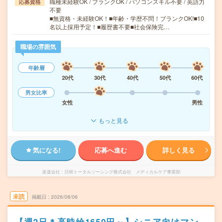
職種未経験OK / ブランクOK / パソコンスキル不要 / 英語力
応募資格
不要
■無資格・未経験OK！■年齢・学歴不問！ブランクOK!■10
名以上採用予定！■履歴書不要■社会保険完…
職場の雰囲気
年齢層
20代
30代
40代
50代
60代
男女比率
女性
男性
もっと見る
気になる!
応募へ進む
詳しく見る
派遣会社
日研トータルソーシング株式会社 メディカルケア事業部
未読
掲載日
2026/08/06
【週2日＊高時給1650円～】シニア向けマン