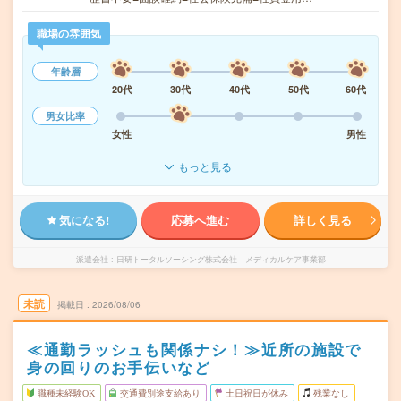
職場の雰囲気
年齢層
20代
30代
40代
50代
60代
男女比率
女性
男性
もっと見る
気になる!
応募へ進む
詳しく見る
派遣会社
日研トータルソーシング株式会社 メディカルケア事業部
未読
掲載日
2026/08/06
≪通勤ラッシュも関係ナシ！≫近所の施設で
身の回りのお手伝いなど
職種未経験OK
交通費別途支給あり
土日祝日が休み
残業なし