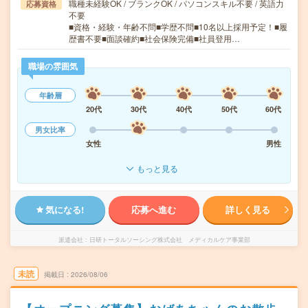
職種未経験OK / ブランクOK / パソコンスキル不要 / 英語力
応募資格
不要
■資格・経験・年齢不問■学歴不問■10名以上採用予定！■履
歴書不要■面談確約■社会保険完備■社員登用…
職場の雰囲気
年齢層
20代
30代
40代
50代
60代
男女比率
女性
男性
もっと見る
気になる!
応募へ進む
詳しく見る
派遣会社
日研トータルソーシング株式会社 メディカルケア事業部
未読
掲載日
2026/08/06