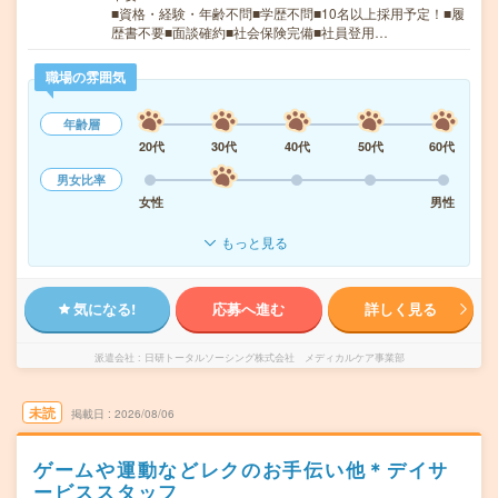
■資格・経験・年齢不問■学歴不問■10名以上採用予定！■履
歴書不要■面談確約■社会保険完備■社員登用…
職場の雰囲気
年齢層
20代
30代
40代
50代
60代
男女比率
女性
男性
もっと見る
気になる!
応募へ進む
詳しく見る
派遣会社
日研トータルソーシング株式会社 メディカルケア事業部
未読
掲載日
2026/08/06
ゲームや運動などレクのお手伝い他＊デイサ
ービススタッフ