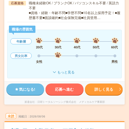
職種未経験OK / ブランクOK / パソコンスキル不要 / 英語力
応募資格
不要
■資格・経験・年齢不問■学歴不問■10名以上採用予定！■履
歴書不要■面談確約■社会保険完備■社員登用…
職場の雰囲気
年齢層
20代
30代
40代
50代
60代
男女比率
女性
男性
もっと見る
気になる!
応募へ進む
詳しく見る
派遣会社
日研トータルソーシング株式会社 メディカルケア事業部
未読
掲載日
2026/08/06