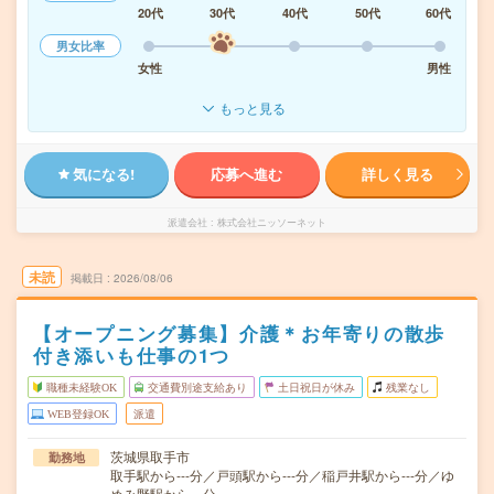
20代
30代
40代
50代
60代
男女比率
女性
男性
もっと見る
気になる!
応募へ進む
詳しく見る
派遣会社
株式会社ニッソーネット
未読
掲載日
2026/08/06
【オープニング募集】介護＊お年寄りの散歩
付き添いも仕事の1つ
職種未経験OK
交通費別途支給あり
土日祝日が休み
残業なし
WEB登録OK
派遣
茨城県取手市
勤務地
取手駅から---分／戸頭駅から---分／稲戸井駅から---分／ゆ
めみ野駅から---分