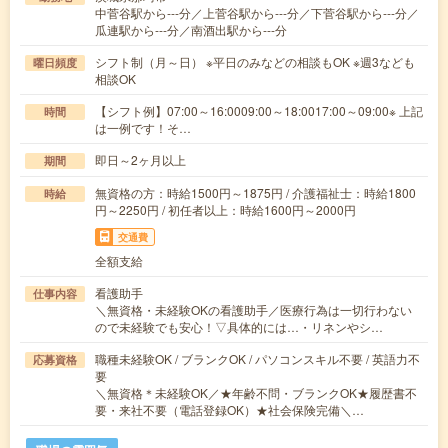
中菅谷駅から---分／上菅谷駅から---分／下菅谷駅から---分／
瓜連駅から---分／南酒出駅から---分
シフト制（月～日） ※平日のみなどの相談もOK ※週3なども
曜日頻度
相談OK
【シフト例】07:00～16:0009:00～18:0017:00～09:00※ 上記
時間
は一例です！そ…
即日～2ヶ月以上
期間
無資格の方：時給1500円～1875円 / 介護福祉士：時給1800
時給
円～2250円 / 初任者以上：時給1600円～2000円
交通費
全額支給
看護助手
仕事内容
＼無資格・未経験OKの看護助手／医療行為は一切行わない
ので未経験でも安心！▽具体的には…・リネンやシ…
職種未経験OK / ブランクOK / パソコンスキル不要 / 英語力不
応募資格
要
＼無資格＊未経験OK／★年齢不問・ブランクOK★履歴書不
要・来社不要（電話登録OK）★社会保険完備＼…