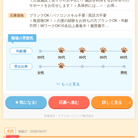
サポートをお任せします！＜具体的には…＞・お掃…
ブランクOK / パソコンスキル不要 / 英語力不要
応募資格
＜無資格OK！＞介護の経験をお持ちの方ブランクOK・年齢
不問！WワークOK10名以上募集中！履歴書不…
職場の雰囲気
年齢層
20代
30代
40代
50代
60代
男女比率
女性
男性
もっと見る
気になる!
応募へ進む
詳しく見る
派遣会社
ケアスタッフィング株式会社
未読
掲載日
2026/08/07