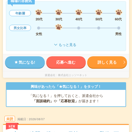
職場の雰囲気
年齢層
20代
30代
40代
50代
60代
男女比率
女性
男性
もっと見る
気になる!
応募へ進む
詳しく見る
派遣会社
株式会社ニッソーネット
興味があったら「★気になる！」をタップ！
「気になる！」を押しておくと、派遣会社から
「面談確約」
や
「応募歓迎」
が届きます！
未読
掲載日
2026/08/07
NEW