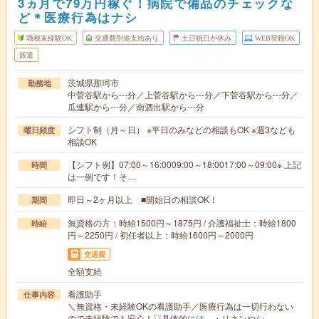
3ヵ月で79万円稼ぐ！病院で備品のチェックな
ど＊医療行為はナシ
職種未経験OK
交通費別途支給あり
土日祝日が休み
WEB登録OK
派遣
茨城県那珂市
勤務地
中菅谷駅から---分／上菅谷駅から---分／下菅谷駅から---分／
瓜連駅から---分／南酒出駅から---分
シフト制（月～日） ※平日のみなどの相談もOK ※週3なども
曜日頻度
相談OK
【シフト例】07:00～16:0009:00～18:0017:00～09:00※ 上記
時間
は一例です！そ…
即日～2ヶ月以上 ■開始日の相談OK！
期間
無資格の方：時給1500円～1875円 / 介護福祉士：時給1800
時給
円～2250円 / 初任者以上：時給1600円～2000円
交通費
全額支給
看護助手
仕事内容
＼無資格・未経験OKの看護助手／医療行為は一切行わない
ので未経験でも安心！▽具体的には…・リネンやシ…