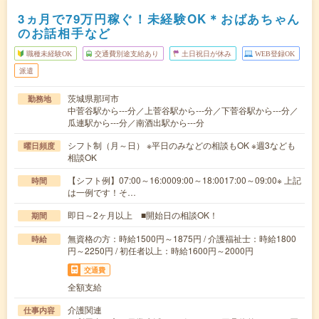
3ヵ月で79万円稼ぐ！未経験OK＊おばあちゃん
のお話相手など
職種未経験OK
交通費別途支給あり
土日祝日が休み
WEB登録OK
派遣
茨城県那珂市
勤務地
中菅谷駅から---分／上菅谷駅から---分／下菅谷駅から---分／
瓜連駅から---分／南酒出駅から---分
シフト制（月～日） ※平日のみなどの相談もOK ※週3なども
曜日頻度
相談OK
【シフト例】07:00～16:0009:00～18:0017:00～09:00※ 上記
時間
は一例です！そ…
即日～2ヶ月以上 ■開始日の相談OK！
期間
無資格の方：時給1500円～1875円 / 介護福祉士：時給1800
時給
円～2250円 / 初任者以上：時給1600円～2000円
交通費
全額支給
介護関連
仕事内容