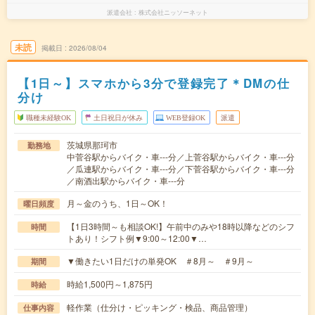
派遣会社
株式会社ニッソーネット
未読
掲載日
2026/08/04
【1日～】スマホから3分で登録完了＊DMの仕
分け
職種未経験OK
土日祝日が休み
WEB登録OK
派遣
茨城県那珂市
勤務地
中菅谷駅からバイク・車---分／上菅谷駅からバイク・車---分
／瓜連駅からバイク・車---分／下菅谷駅からバイク・車---分
／南酒出駅からバイク・車---分
月～金のうち、1日～OK！
曜日頻度
【1日3時間～も相談OK!】午前中のみや18時以降などのシフ
時間
トあり！シフト例▼9:00～12:00▼…
▼働きたい1日だけの単発OK ＃8月～ ＃9月～
期間
時給1,500円～1,875円
時給
軽作業（仕分け・ピッキング・検品、商品管理）
仕事内容