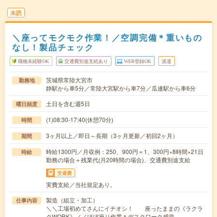
未読
＼座ってモクモク作業！／空調完備＊重いもの
なし！製品チェック
職種未経験OK
交通費別途支給あり
WEB登録OK
派遣
茨城県常陸大宮市
勤務地
静駅から車5分／常陸大宮駅から車7分／瓜連駅から車6分
土日を含む週5日
曜日頻度
(1)08:30-17:40(休憩70分)
時間
3ヶ月以上／即日～長期（3ヶ月更新／初回2ヶ月）
期間
時給1300円／月収例：250、900円＝1、300円×8時間×21日
時給
勤務の場合＋残業代(月20時間の場合)、交通費別途支給
交通費
実費支給／当社規定あり。
製造（組立・加工）
仕事内容
＼＼工場初めてさんにイチオシ！ 座ったままの《ラクラ
クWORK》／／ほぼ座り作業＊デスクワーク感覚…