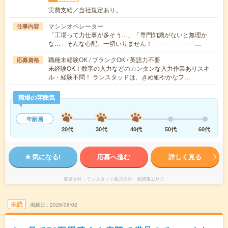
実費支給／当社規定あり。
マシンオペレーター
仕事内容
「工場って力仕事が多そう…」「専門知識がないと無理か
な…」そんな心配、一切いりません！－－－－－－－…
職種未経験OK / ブランクOK / 英語力不要
応募資格
未経験OK！数字の入力などのカンタンな入力作業ありスキ
ル・経験不問！ ランスタッドは、きめ細やかなフ…
職場の雰囲気
年齢層
20代
30代
40代
50代
60代
気になる!
応募へ進む
詳しく見る
派遣会社
ランスタッド株式会社 北関東エリア
未読
掲載日
2026/08/02