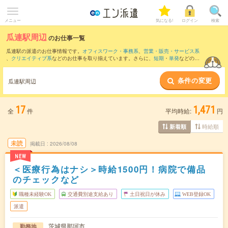
メニュー
気になる!
ログイン
検索
瓜連駅周辺
のお仕事一覧
瓜連駅の派遣のお仕事情報です。
オフィスワーク・事務系
、
営業・販売・サービス系
、
クリエイティブ系
などのお仕事を取り揃えています。さらに、
短期
・
単発
などの期
間や、
職種未経験OK
などのこだわり条件で絞り込んでいただけます。
条件の変更
また、
水戸駅
・
勝田駅
・
赤塚駅
・
佐和駅
・
常陸大宮駅
など近隣駅のお仕事もご確認い
瓜連駅周辺
ただけます。
17
1,471
全
件
平均時給:
円
時給順
新着順
未読
掲載日
2026/08/08
NEW
＜医療行為はナシ＞時給1500円！病院で備品
のチェックなど
職種未経験OK
交通費別途支給あり
土日祝日が休み
WEB登録OK
派遣
茨城県那珂市
勤務地