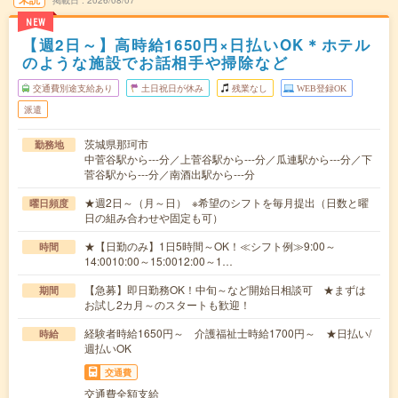
掲載日
2026/08/07
NEW
【週2日～】高時給1650円×日払いOK＊ホテル
のような施設でお話相手や掃除など
交通費別途支給あり
土日祝日が休み
残業なし
WEB登録OK
派遣
茨城県那珂市
勤務地
中菅谷駅から---分／上菅谷駅から---分／瓜連駅から---分／下
菅谷駅から---分／南酒出駅から---分
★週2日～（月～日） ※希望のシフトを毎月提出（日数と曜
曜日頻度
日の組み合わせや固定も可）
★【日勤のみ】1日5時間～OK！≪シフト例≫9:00～
時間
14:0010:00～15:0012:00～1…
【急募】即日勤務OK！中旬～など開始日相談可 ★まずは
期間
お試し2カ月～のスタートも歓迎！
経験者時給1650円～ 介護福祉士時給1700円～ ★日払い/
時給
週払いOK
交通費
交通費全額支給