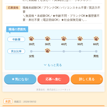
職種未経験OK / ブランクOK / パソコンスキル不要 / 英語力不
応募資格
要
＼無資格＊未経験OK／★年齢不問・ブランクOK★履歴書不
要・来社不要（電話登録OK）★社会保険完備＼…
職場の雰囲気
年齢層
20代
30代
40代
50代
60代
男女比率
女性
男性
もっと見る
気になる!
応募へ進む
詳しく見る
派遣会社
株式会社ニッソーネット
未読
掲載日
2026/08/02