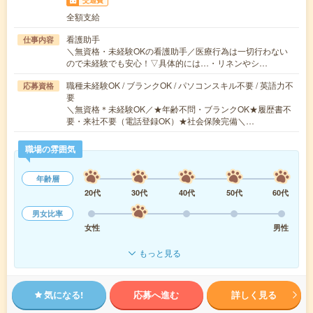
交通費
全額支給
看護助手
仕事内容
＼無資格・未経験OKの看護助手／医療行為は一切行わない
ので未経験でも安心！▽具体的には…・リネンやシ…
職種未経験OK / ブランクOK / パソコンスキル不要 / 英語力不
応募資格
要
＼無資格＊未経験OK／★年齢不問・ブランクOK★履歴書不
要・来社不要（電話登録OK）★社会保険完備＼…
職場の雰囲気
年齢層
20代
30代
40代
50代
60代
男女比率
女性
男性
もっと見る
気になる!
応募へ進む
詳しく見る