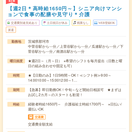
NEW
【週2日＊高時給1650円～】シニア向けマンシ
ョンで食事の配膳や見守り＊介護
交通費別途支給あり
土日祝日が休み
残業なし
WEB登録OK
派遣
茨城県那珂市
勤務地
中菅谷駅から---分／上菅谷駅から---分／瓜連駅から---分／下
菅谷駅から---分／南酒出駅から---分
★週2日～（月～日） ※希望のシフトを毎月提出（日数と曜
曜日頻度
日の組み合わせや固定も可）
★【日勤のみ】1日5時間～OK！≪シフト例≫9:00～
時間
14:0010:00～15:0012:00～1…
【急募】即日勤務OK！中旬～など開始日相談可 ★まずは
期間
お試し2カ月～のスタートも歓迎！
経験者時給1650円～ 介護福祉士時給1700円～ ※日払い/
時給
週払いOK
交通費
交通費全額支給