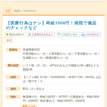
未読
掲載日
2026/08/04
【医療行為はナシ】時給1500円！病院で備品
のチェックなど
職種未経験OK
交通費別途支給あり
土日祝日が休み
WEB登録OK
派遣
茨城県那珂市
勤務地
中菅谷駅から---分／上菅谷駅から---分／下菅谷駅から---分／
瓜連駅から---分／南酒出駅から---分
シフト制（月～日） ※平日のみなどの相談もOK ※週3なども
曜日頻度
相談OK
【シフト例】07:00～16:0009:00～18:0017:00～09:00※ 上記
時間
は一例です！そ…
即日～2ヶ月以上
期間
無資格の方：時給1500円～1875円 / 介護福祉士：時給1800
時給
円～2250円 / 初任者以上：時給1600円～2000円