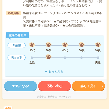
／利用者の方の日常生活をサポート！＼▽具体的には…・買
い物や散歩に付き添ったり・折り紙や体操などのレ…
職種未経験OK / ブランクOK / パソコンスキル不要 / 英語力不
応募資格
要
＼無資格＊未経験OK／★年齢不問・ブランクOK★履歴書不
要・来社不要（電話登録OK）★社会保険完備＼…
職場の雰囲気
年齢層
20代
30代
40代
50代
60代
男女比率
女性
男性
もっと見る
気になる!
応募へ進む
詳しく見る
派遣会社
株式会社ニッソーネット
未読