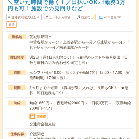
＼空いた時間で働く！／日払いOK×1勤務3万
円も可！施設での見回りなど
交通費別途支給あり
土日祝日が休み
残業なし
WEB登録OK
派遣
茨城県那珂市
勤務地
中菅谷駅から---分／上菅谷駅から---分／瓜連駅から---分／下
菅谷駅から---分／南酒出駅から---分
週2日（週1日も相談OK！） ※希望のシフトを毎月提出（日
曜日頻度
数と曜日の組み合わせや固定も可）
≪シフト例≫10:00～15:00（実働5時間）12:00～17:00（実
時間
働5時間）17:00～翌1…
3ヵ月までの短期 ※職場が気に入れば、長期もOK！ ★急
期間
募！即日勤務もOK！
時給1650円～ 夜勤時給2000円～ 日収3万円～（夜勤時給
時給
2000円×15h）
交通費
交通費全額支給
介護関連
仕事内容
＼介護施設で見守りやお手伝い／施設を利用するお年寄りの