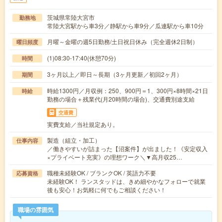
茨城県常陸大宮市
勤務地
常陸大宮駅から車3分／静駅から車9分／瓜連駅から車10分
月曜～金曜の週5日勤務/土日祝日休み（完全週休2日制）
曜日頻度
(1)08:30-17:40(休憩70分)
時間
3ヶ月以上／即日～長期（3ヶ月更新／初回2ヶ月）
期間
時給1300円／月収例：250、900円＝1、300円×8時間×21日
時給
勤務の場合＋残業代(月20時間の場合)、交通費別途支給
交通費
実費支給／当社規定あり。
製造（組立・加工）
仕事内容
／働きやすいが詰まった【沼案件】が出ました！《安定収入
×プライベート充実》の理想ワーク＼▼高月収25…
職種未経験OK / ブランクOK / 英語力不要
応募資格
未経験OK！ ランスタッドは、きめ細やかなフォローで就業
後も安心！お気軽に何でもご相談ください！
職場の雰囲気