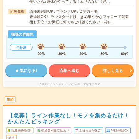
働いたら2連休がやってくる！ムリのない《好…
職種未経験OK / ブランクOK / 英語力不要
応募資格
未経験OK！ ランスタッドは、きめ細やかなフォローで就業
後も安心！お気軽に何でもご相談ください！※詳…
職場の雰囲気
年齢層
20代
30代
40代
50代
60代
気になる!
応募へ進む
詳しく見る
派遣会社
ランスタッド株式会社 北関東エリア
未読
【急募】ライン作業なし！モノを集めるだけ！
かんたんピッキング
職種未経験OK
交通費別途支給あり
土日祝日が休み
WEB登録OK
派遣