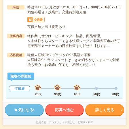
時給1300円／月収例：218、400円＝1、300円×8時間×21日
時給
勤務の場合＋残業代、交通費別途支給
交通費
実費支給／当社規定あり。
軽作業（仕分け・ピッキング・検品、商品管理）
仕事内容
＼未経験からスタートできる快適ワーク／常陸大宮市の大手
電子部品メーカーでの目視検査をお任せ！【おすす…
職種未経験OK / ブランクOK / 英語力不要
応募資格
未経験OK！ ランスタッドは、きめ細やかなフォローで就業
後も安心！お気軽に何でもご相談ください！
職場の雰囲気
年齢層
20代
30代
40代
50代
60代
気になる!
応募へ進む
詳しく見る
派遣会社
ランスタッド株式会社 北関東エリア