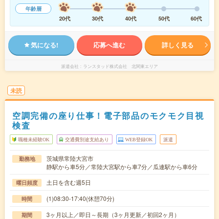
年齢層
20代
30代
40代
50代
60代
気になる!
応募へ進む
詳しく見る
派遣会社
ランスタッド株式会社 北関東エリア
未読
空調完備の座り仕事！電子部品のモクモク目視
検査
職種未経験OK
交通費別途支給あり
WEB登録OK
派遣
茨城県常陸大宮市
勤務地
静駅から車5分／常陸大宮駅から車7分／瓜連駅から車6分
土日を含む週5日
曜日頻度
(1)08:30-17:40(休憩70分)
時間
3ヶ月以上／即日～長期（3ヶ月更新／初回2ヶ月）
期間