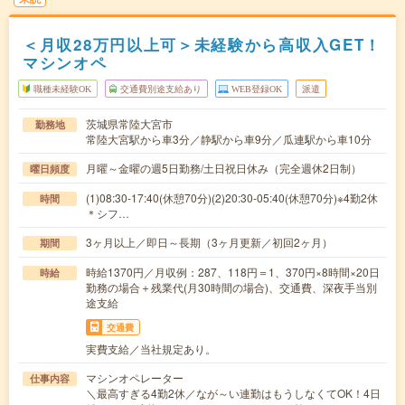
＜月収28万円以上可＞未経験から高収入GET！
マシンオペ
職種未経験OK
交通費別途支給あり
WEB登録OK
派遣
茨城県常陸大宮市
勤務地
常陸大宮駅から車3分／静駅から車9分／瓜連駅から車10分
月曜～金曜の週5日勤務/土日祝日休み（完全週休2日制）
曜日頻度
(1)08:30-17:40(休憩70分)(2)20:30-05:40(休憩70分)※4勤2休
時間
＊シフ…
3ヶ月以上／即日～長期（3ヶ月更新／初回2ヶ月）
期間
時給1370円／月収例：287、118円＝1、370円×8時間×20日
時給
勤務の場合＋残業代(月30時間の場合)、交通費、深夜手当別
途支給
交通費
実費支給／当社規定あり。
マシンオペレーター
仕事内容
＼最高すぎる4勤2休／なが～い連勤はもうしなくてOK！4日