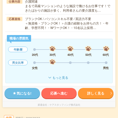
介護関連
仕事内容
まるで高級マンションのような施設で働けるお仕事です！で
きたばかりの施設が多く、利用者さんの要介護度も…
ブランクOK / パソコンスキル不要 / 英語力不要
応募資格
＜無資格・ブランクOK！＞介護の経験をお持ちの方！・年
齢、学歴不問！・WワークOK！・10名以上採用…
職場の雰囲気
年齢層
20代
30代
40代
50代
60代
男女比率
女性
男性
もっと見る
気になる!
応募へ進む
詳しく見る
派遣会社
ケアスタッフィング株式会社
未読