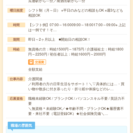
瓜連駅から---分／南酒出駅から---分
シフト制（月～日） ※平日のみなどの相談もOK ※週3なども
曜日頻度
相談OK
【シフト例】07:00～16:0009:00～18:0017:00～09:00※ 上記
時間
は一例です！そ…
即日～2ヶ月以上 ■開始日の相談OK！
期間
無資格の方：時給1500円～1875円 / 介護福祉士：時給1800
時給
円～2250円 / 初任者以上：時給1600円～2000円
交通費
全額支給
介護関連
仕事内容
／利用者の方の日常生活をサポート！＼▽具体的には…・買
い物や散歩に付き添ったり・折り紙や体操などのレ…
職種未経験OK / ブランクOK / パソコンスキル不要 / 英語力不
応募資格
要
＼無資格＊未経験OK／★年齢不問・ブランクOK★履歴書不
要・来社不要（電話登録OK）★社会保険完備＼…
職場の雰囲気