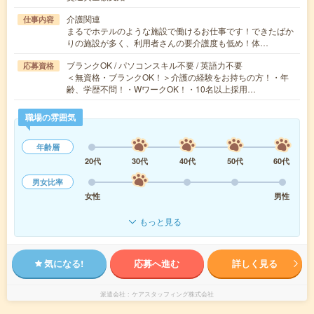
介護関連
仕事内容
まるでホテルのような施設で働けるお仕事です！できたばか
りの施設が多く、利用者さんの要介護度も低め！体…
ブランクOK / パソコンスキル不要 / 英語力不要
応募資格
＜無資格・ブランクOK！＞介護の経験をお持ちの方！・年
齢、学歴不問！・WワークOK！・10名以上採用…
職場の雰囲気
年齢層
20代
30代
40代
50代
60代
男女比率
女性
男性
もっと見る
気になる!
応募へ進む
詳しく見る
派遣会社
ケアスタッフィング株式会社