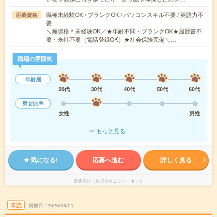
職種未経験OK / ブランクOK / パソコンスキル不要 / 英語力不
応募資格
要
＼無資格＊未経験OK／★年齢不問・ブランクOK★履歴書不
要・来社不要（電話登録OK）★社会保険完備＼…
職場の雰囲気
年齢層
20代
30代
40代
50代
60代
男女比率
女性
男性
もっと見る
気になる!
応募へ進む
詳しく見る
派遣会社
株式会社ニッソーネット
未読
掲載日
2026/08/01