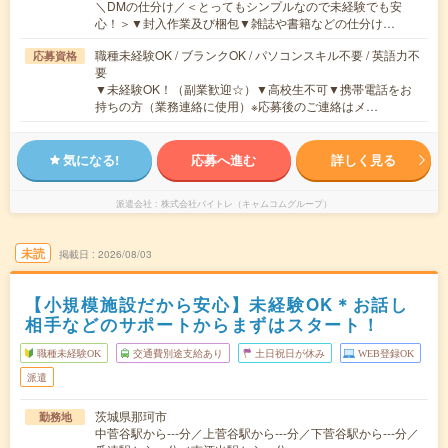
＼DMの仕分け／＜とってもシンプルなので未経験でも安
心！＞▼封入作業及び梱包▼雑誌や書籍などの仕分け…
職種未経験OK / ブランクOK / パソコンスキル不要 / 英語力不
応募資格
要
▼未経験OK！（副業歓迎☆）▼高校生不可▼携帯電話をお
持ちの方（業務連絡に使用）※応募後のご連絡はメ…
気になる!
応募へ進む
詳しく見る
派遣会社
株式会社バイトレ（キャムコムグループ）
未読
掲載日
2026/08/03
【小規模施設だから安心】未経験OK＊お話し
相手などのサポートからまずはスタート！
職種未経験OK
交通費別途支給あり
土日祝日が休み
WEB登録OK
派遣
茨城県那珂市
勤務地
中菅谷駅から---分／上菅谷駅から---分／下菅谷駅から---分／