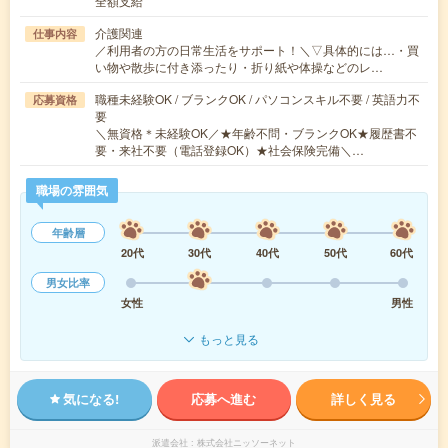
全額支給
介護関連
仕事内容
／利用者の方の日常生活をサポート！＼▽具体的には…・買
い物や散歩に付き添ったり・折り紙や体操などのレ…
職種未経験OK / ブランクOK / パソコンスキル不要 / 英語力不
応募資格
要
＼無資格＊未経験OK／★年齢不問・ブランクOK★履歴書不
要・来社不要（電話登録OK）★社会保険完備＼…
職場の雰囲気
年齢層
20代
30代
40代
50代
60代
男女比率
女性
男性
もっと見る
気になる!
応募へ進む
詳しく見る
派遣会社
株式会社ニッソーネット