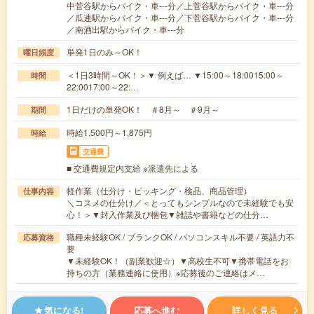
中菅谷駅からバイク・車---分／上菅谷駅からバイク・車---分
／瓜連駅からバイク・車---分／下菅谷駅からバイク・車---分
／南酒出駅からバイク・車---分
単発1日のみ～OK！
曜日頻度
＜1日3時間～OK！＞▼ 例えば… ▼15:00～18:0015:00～
時間
22:0017:00～22:…
1日だけの単発OK！ ＃8月～ ＃9月～
期間
時給1,500円～1,875円
時給
交通費
■ 交通費規定内支給 ※派遣先による
軽作業（仕分け・ピッキング・検品、商品管理）
仕事内容
＼コスメの仕分け／＜とってもシンプルなので未経験でも安
心！＞▼封入作業及び梱包▼雑誌や書籍などの仕分…
職種未経験OK / ブランクOK / パソコンスキル不要 / 英語力不
応募資格
要
▼未経験OK！（副業歓迎☆）▼高校生不可▼携帯電話をお
持ちの方（業務連絡に使用）※応募後のご連絡はメ…
気になる!
応募へ進む
詳しく見る