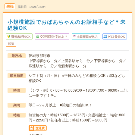
未読
掲載日
2026/08/04
小規模施設でおばあちゃんのお話相手など＊未
経験OK
職種未経験OK
交通費別途支給あり
土日祝日が休み
WEB登録OK
派遣
茨城県那珂市
勤務地
中菅谷駅から---分／上菅谷駅から---分／下菅谷駅から---分／
瓜連駅から---分／南酒出駅から---分
シフト制（月～日） ※平日のみなどの相談もOK ※週3なども
曜日頻度
相談OK
【シフト例】07:00～16:0009:00～18:0017:00～09:00※ 上記
時間
は一例です！そ…
即日～2ヶ月以上 ■開始日の相談OK！
期間
無資格の方：時給1500円～1875円 / 介護福祉士：時給1800
時給
円～2250円 / 初任者以上：時給1600円～2000円
交通費