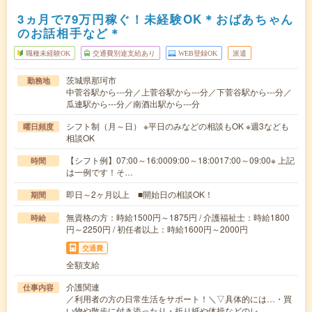
3ヵ月で79万円稼ぐ！未経験OK＊おばあちゃん
のお話相手など＊
職種未経験OK
交通費別途支給あり
WEB登録OK
派遣
茨城県那珂市
勤務地
中菅谷駅から---分／上菅谷駅から---分／下菅谷駅から---分／
瓜連駅から---分／南酒出駅から---分
シフト制（月～日） ※平日のみなどの相談もOK ※週3なども
曜日頻度
相談OK
【シフト例】07:00～16:0009:00～18:0017:00～09:00※ 上記
時間
は一例です！そ…
即日～2ヶ月以上 ■開始日の相談OK！
期間
無資格の方：時給1500円～1875円 / 介護福祉士：時給1800
時給
円～2250円 / 初任者以上：時給1600円～2000円
交通費
全額支給
介護関連
仕事内容
／利用者の方の日常生活をサポート！＼▽具体的には…・買
い物や散歩に付き添ったり・折り紙や体操などのレ…