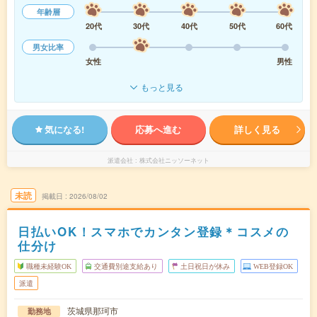
年齢層
20代
30代
40代
50代
60代
男女比率
女性
男性
もっと見る
気になる!
応募へ進む
詳しく見る
派遣会社
株式会社ニッソーネット
未読
掲載日
2026/08/02
日払いOK！スマホでカンタン登録＊コスメの
仕分け
職種未経験OK
交通費別途支給あり
土日祝日が休み
WEB登録OK
派遣
茨城県那珂市
勤務地