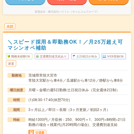
派遣会社
株式会社バイトレ（キャムコムグループ）
未読
＼スピード採用＆即勤務OK！／月25万超え可
マシンオペ補助
職種未経験OK
交通費別途支給あり
土日祝日が休み
WEB登録OK
派遣
茨城県常陸大宮市
勤務地
常陸大宮駅から車4分／瓜連駅から車12分／静駅から車8分
月曜～金曜の週5日勤務/土日祝日休み（完全週休2日制）
曜日頻度
(1)08:30-17:40(休憩70分)
時間
3ヶ月以上／即日～長期（3ヶ月更新／初回2ヶ月）
期間
時給1300円／月収例：250、900円＝1、300円×8時間×21日
時給
勤務の場合＋残業代(月20時間の場合)、交通費別途支給
交通費