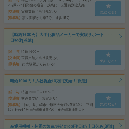
給 与
7時間×21日勤務の場合＋残業代、交通費別途支給
交通費
実費支給／当社規定あり。
気になる!
勤務地
霞ヶ関駅から車7分、徒歩15分
【時給1600円】大手化粧品メーカーで実験サポート｜土
日祝休[派遣]
給 与
時給1600円
交通費
実費支給／当社規定あり。
気になる!
勤務地
南大塚駅から徒歩5分
時給1900円！入社祝金10万円支給！[派遣]
給 与
時給1900円～2375円
交通費
交通費支給（規定あり）
気になる!
勤務地
神奈川県川崎市中原区大倉町/JR南武線「平間
駅」徒歩15分 ※自転車通勤OK ★自転車通勤ＯＫ
産業用機械・装置の製造/時給2100円/日勤/土日休み[派遣]