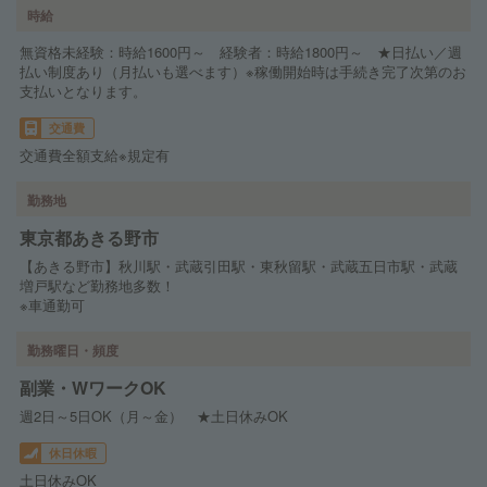
時給
無資格未経験：時給1600円～ 経験者：時給1800円～ ★日払い／週
払い制度あり（月払いも選べます）※稼働開始時は手続き完了次第のお
支払いとなります。
交通費
交通費全額支給※規定有
勤務地
東京都あきる野市
【あきる野市】秋川駅・武蔵引田駅・東秋留駅・武蔵五日市駅・武蔵
増戸駅など勤務地多数！
※車通勤可
勤務曜日・頻度
副業・WワークOK
週2日～5日OK（月～金） ★土日休みOK
休日休暇
土日休みOK