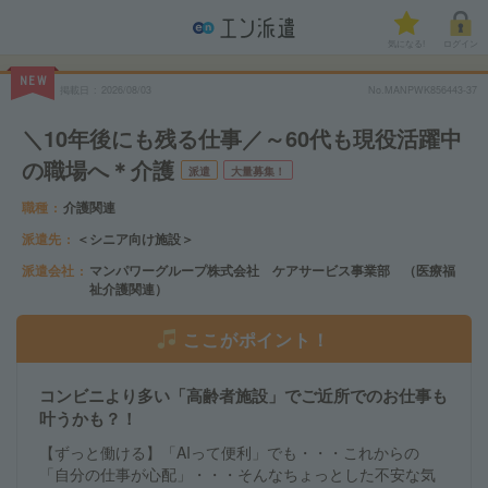
気になる!
ログイン
NEW
掲載日
2026/08/03
No.MANPWK856443-37
＼10年後にも残る仕事／～60代も現役活躍中
の職場へ＊介護
派遣
大量募集！
職種
介護関連
派遣先
＜シニア向け施設＞
派遣会社
マンパワーグループ株式会社 ケアサービス事業部 （医療福
祉介護関連）
ここがポイント！
コンビニより多い「高齢者施設」でご近所でのお仕事も
叶うかも？！
【ずっと働ける】「AIって便利」でも・・・これからの
「自分の仕事が心配」・・・そんなちょっとした不安な気