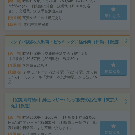
給 与
時給1350円／月収例：259,548円＝1,350円×
7時間45分×20日勤務の場合＋残業代（月10ｈの場
合）、交通費、深夜手当別途支給
気になる!
交通費
実費支給／当社規定あり。
勤務地
無料駐車場完備
<タイパ抜群>入出荷・ピッキング／軽作業（日勤）[派遣]
給 与
時給1450円 ※交通費全額支給（規定あり）
【月収例】26.8万円（20日勤務＋残業20h）
交通費
交通費支給あり
気になる!
勤務地
多摩モノレール 松が谷駅 「松が谷駅」から徒
歩15分 ・モノレール「大塚・帝京大学駅」から徒歩15
分
【短期高時給○】紳士レザーバッグ販売のお仕事【東京大
丸】[派遣]
給 与
時給2000円～2000円 【月収例】時給2,000
円×7.5時間×7日＝105,000円 ※月収例は一例です。勤
務時間や日数等により変動いたします。
気になる!
交通費
☆交通費全額支給！