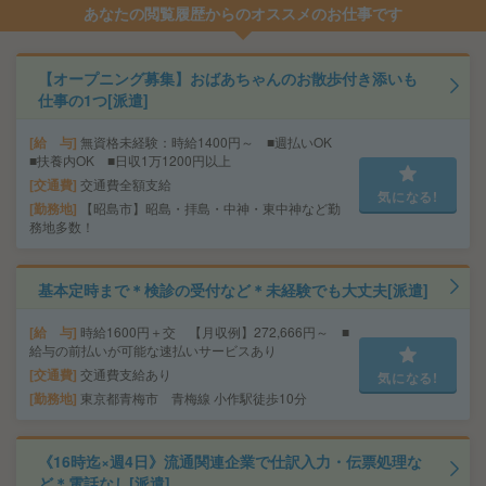
あなたの閲覧履歴からのオススメのお仕事です
【オープニング募集】おばあちゃんのお散歩付き添いも
仕事の1つ[派遣]
給 与
無資格未経験：時給1400円～ ■週払いOK
■扶養内OK ■日収1万1200円以上
交通費
交通費全額支給
気になる!
勤務地
【昭島市】昭島・拝島・中神・東中神など勤
務地多数！
基本定時まで＊検診の受付など＊未経験でも大丈夫[派遣]
給 与
時給1600円＋交 【月収例】272,666円～ ■
給与の前払いが可能な速払いサービスあり
交通費
交通費支給あり
気になる!
勤務地
東京都青梅市 青梅線 小作駅徒歩10分
《16時迄×週4日》流通関連企業で仕訳入力・伝票処理な
ど＊電話なし[派遣]