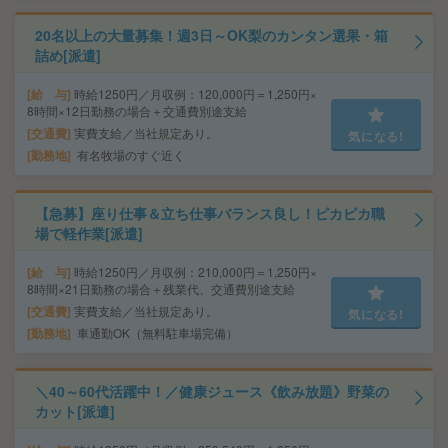
20名以上の大量募集！週3日～OK梨のカンタン選果・箱
詰め[派遣]
給 与
時給1250円／月収例：120,000円＝1,250円×
8時間×12日勤務の場合＋交通費別途支給
交通費
実費支給／当社規定あり。
気になる!
勤務地
有名牧場のすぐ近く
【急募】座り仕事＆立ち仕事バランス良し！ピカピカ職
場で軽作業[派遣]
給 与
時給1250円／月収例：210,000円＝1,250円×
8時間×21日勤務の場合＋残業代、交通費別途支給
交通費
実費支給／当社規定あり。
気になる!
勤務地
車通勤OK（無料駐車場完備）
＼40～60代活躍中！／健康ジュース《飲み放題》野菜の
カット[派遣]