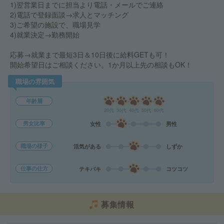
1)翌営業日までに担当より電話・メールでご連絡
2)電話で登録面談→求人とマッチング
3)ご希望の施設で、職場見学
4)就業決定→勤務開始
応募→就業まで最短3日＆10日後に給料GETも可！
開始希望日はご相談ください。1か月以上先の相談もOK！
職場の雰囲気
年齢層
20代
30代
40代
50代
60代
男女比率
女性
男性
職場の様子
活気がある
しずか
仕事の仕方
テキパキ
コツコツ
募集情報