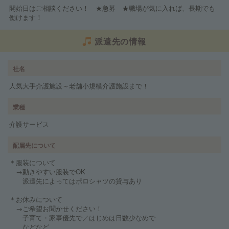
開始日はご相談ください！ ★急募 ★職場が気に入れば、長期でも
働けます！
派遣先の情報
社名
人気大手介護施設～老舗小規模介護施設まで！
業種
介護サービス
配属先について
＊服装について
→動きやすい服装でOK
派遣先によってはポロシャツの貸与あり
＊お休みについて
→ご希望お聞かせください！
子育て・家事優先で／はじめは日数少なめで
などなど