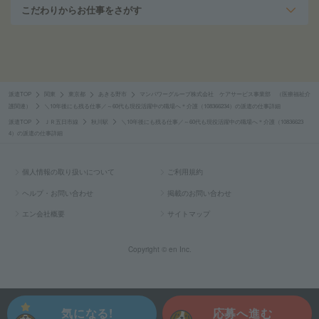
こだわりからお仕事をさがす
派遣TOP
関東
東京都
あきる野市
マンパワーグループ株式会社 ケアサービス事業部 （医療福祉介
護関連）
＼10年後にも残る仕事／～60代も現役活躍中の職場へ＊介護（108366234）の派遣の仕事詳細
派遣TOP
ＪＲ五日市線
秋川駅
＼10年後にも残る仕事／～60代も現役活躍中の職場へ＊介護（10836623
4）の派遣の仕事詳細
個人情報の取り扱いについて
ご利用規約
ヘルプ・お問い合わせ
掲載のお問い合わせ
エン会社概要
サイトマップ
Copyright © en Inc.
気になる!
応募へ進む