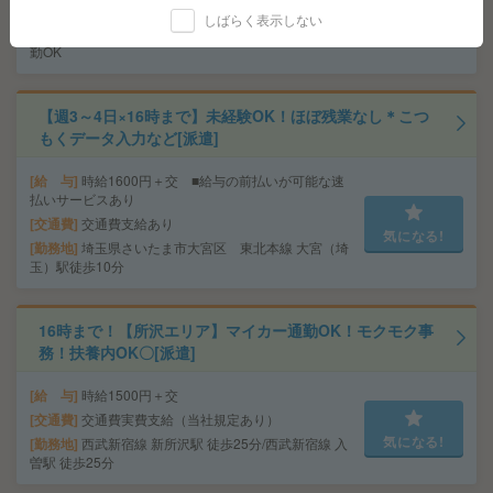
交通費
交通費支給有り
しばらく表示しない
気になる!
勤務地
みどりの駅～徒歩20分 ※車通勤・バイク通
勤OK
【週3～4日×16時まで】未経験OK！ほぼ残業なし＊こつ
もくデータ入力など[派遣]
給 与
時給1600円＋交 ■給与の前払いが可能な速
払いサービスあり
交通費
交通費支給あり
気になる!
勤務地
埼玉県さいたま市大宮区 東北本線 大宮（埼
玉）駅徒歩10分
16時まで！【所沢エリア】マイカー通勤OK！モクモク事
務！扶養内OK〇[派遣]
給 与
時給1500円＋交
交通費
交通費実費支給（当社規定あり）
気になる!
勤務地
西武新宿線 新所沢駅 徒歩25分/西武新宿線 入
曽駅 徒歩25分