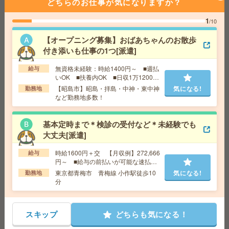
どちらのお仕事が気になりますか？
時給1700円！人気のさいたま新都心エリア＊[派遣]
1
/10
給 与
時給1700円＋交 【月収例】263,500円～ ■
給与の前払いが可能な速払いサービスあり
【オープニング募集】おばあちゃんのお散歩
交通費
交通費支給あり
気になる!
付き添いも仕事の1つ[派遣]
勤務地
埼玉県さいたま市大宮区 京浜東北線 さいた
ま新都心駅徒歩10分、埼京線 北与野駅徒歩10分
無資格未経験：時給1400円～ ■週払
給与
いOK ■扶養内OK ■日収1万1200円
以上
【昭島市】昭島・拝島・中神・東中神
気になる!
勤務地
基本定時で帰れる＊未経験者歓迎＊時給1600円＊データ
など勤務地多数！
入力など[派遣]
給 与
時給1600円＋交 ■給与の前払いが可能な速
基本定時まで＊検診の受付など＊未経験でも
払いサービスあり
大丈夫[派遣]
交通費
交通費支給あり
気になる!
時給1600円＋交 【月収例】272,666
勤務地
給与
埼玉県春日部市 東武伊勢崎線 北春日部駅徒
円～ ■給与の前払いが可能な速払い
歩10分
サービスあり
東京都青梅市 青梅線 小作駅徒歩10
気になる!
勤務地
分
座り仕事！給与即払いOK！高時給！品質検査・データ入
力[派遣]
スキップ
どちらも気になる！
給 与
時給1800円