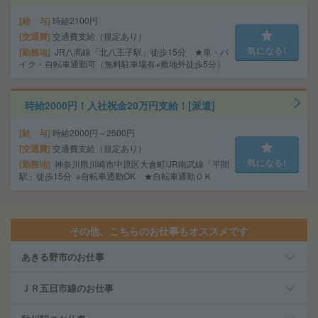
給 与
時給2100円
交通費
交通費支給（規定あり）
気になる!
勤務地
JR八高線「北八王子駅」徒歩15分 ★車・バ
イク・自転車通勤可（無料駐車場有※敷地外徒歩5分）
時給2000円！入社祝金20万円支給！[派遣]
給 与
時給2000円～2500円
交通費
交通費支給（規定あり）
気になる!
勤務地
神奈川県川崎市中原区大倉町/JR南武線「平間
駅」徒歩15分 ※自転車通勤OK ★自転車通勤ＯＫ
その他、こちらのお仕事もオススメです
あきる野市のお仕事
ＪＲ五日市線のお仕事