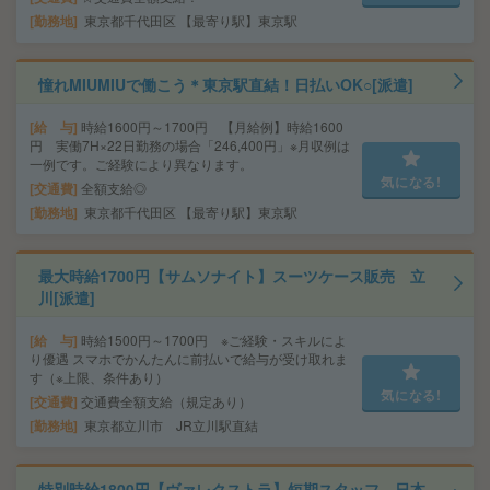
勤務地
東京都千代田区 【最寄り駅】東京駅
憧れMIUMIUで働こう＊東京駅直結！日払いOK○[派遣]
給 与
時給1600円～1700円 【月給例】時給1600
円 実働7H×22日勤務の場合「246,400円」※月収例は
一例です。ご経験により異なります。
気になる!
交通費
全額支給◎
勤務地
東京都千代田区 【最寄り駅】東京駅
最大時給1700円【サムソナイト】スーツケース販売 立
川[派遣]
給 与
時給1500円～1700円 ※ご経験・スキルによ
り優遇 スマホでかんたんに前払いで給与が受け取れま
す（※上限、条件あり）
気になる!
交通費
交通費全額支給（規定あり）
勤務地
東京都立川市 JR立川駅直結
特別時給1800円【ヴァレクストラ】短期スタッフ 日本