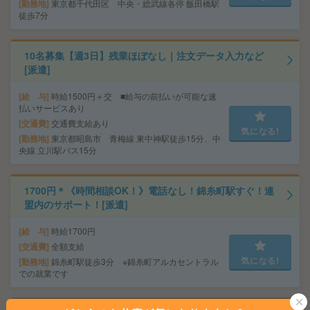
勤務地
東京都千代田区 中央・総武線各停 飯田橋駅
徒歩7分
10名募集【週3日】残業ほぼなし｜注文データ入力など
[派遣]
給 与
時給1500円＋交 ■給与の前払いが可能な速
払いサービスあり
交通費
交通費支給あり
気になる!
勤務地
東京都昭島市 青梅線 東中神駅徒歩15分、中
央線 立川駅バス15分
1700円＊《時間相談OK！》電話なし！錦糸町駅すぐ！連
盟内のサポート！[派遣]
給 与
時給1700円
交通費
全額支給
気になる!
勤務地
錦糸町駅徒歩3分 ※錦糸町アルカセントラル
での就業です