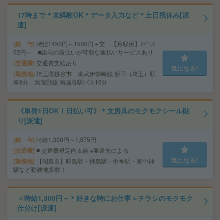
17時まで＊未経験OK＊データ入力など＊土日祝休み[派
遣]
給 与
時給1450円～1500円＋交 【月収例】241,0
62円～ ■給与の前払いが可能な速払いサービスあり
交通費
交通費支給あり
気になる!
勤務地
埼玉県越谷市 東武伊勢崎線 新田（埼玉）駅
車8分、武蔵野線 南越谷駅バス16分
《単発1日OK！日払い可》＊文房具のモクモクシール貼
り[派遣]
給 与
時給1,300円～1,875円
交通費
■ 交通費規定内支給 ※派遣先による
気になる!
勤務地
【昭島市】昭島駅・拝島駅・中神駅・東中神
駅など勤務地多数！
＜時給1,300円～＊好きな時にお仕事＞チラシのモクモク
仕分け[派遣]