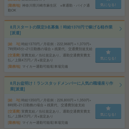
気になる!
勤務地
神奈川県川崎市麻生区 ※車通勤・バイク通
勤OK
8月スタートの限定3名募集！時給1370円で稼げる軽作業
[派遣]
給 与
時給1370円／月収例：222,968円＝1,370円×
7時間45分×21日勤務の場合＋残業代、交通費別途支給
交通費
実費支給／当社規定あり。通勤交通費実費支
気になる!
払／上限4万円／月※規定あり
勤務地
マイカー通勤可能/駐車場完備
8月お盆明け！ランスタッドメンバーに人気の職場座り作
業[派遣]
給 与
時給1350円／月収例：226,800円＝1,350円×
8時間×21日勤務の場合＋残業代、交通費別途支給
交通費
実費支給／当社規定あり。通勤交通費実費支
気になる!
払／上限4万円／月※規定あり
勤務地
マイカー通勤可能/駐車場完備