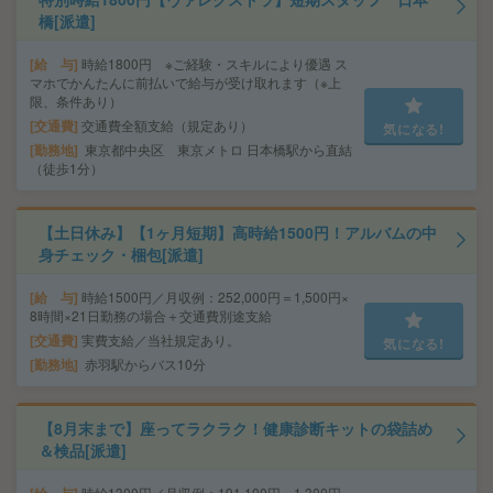
橋[派遣]
給 与
時給1800円 ※ご経験・スキルにより優遇 ス
マホでかんたんに前払いで給与が受け取れます（※上
限、条件あり）
交通費
交通費全額支給（規定あり）
気になる!
勤務地
東京都中央区 東京メトロ 日本橋駅から直結
（徒歩1分）
【土日休み】【1ヶ月短期】高時給1500円！アルバムの中
身チェック・梱包[派遣]
給 与
時給1500円／月収例：252,000円＝1,500円×
8時間×21日勤務の場合＋交通費別途支給
交通費
実費支給／当社規定あり。
気になる!
勤務地
赤羽駅からバス10分
【8月末まで】座ってラクラク！健康診断キットの袋詰め
＆検品[派遣]
時給1300円／月収例：191,100円＝1,300円×