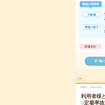
職場の雰囲気
年齢層
職場の様子
派遣会社
気
未読
掲載日
2026/08/04
利用者様
○定着率