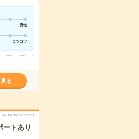
男性
コツコツ
く見る
No.MPGPE167J0003
ポートあり