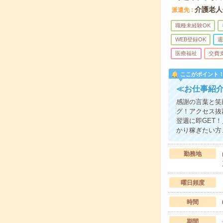
介護老人
派遣先
職種未経験OK
WEB登録OK
週
医療福祉
交費
ここがポイント
≪お仕事紹
感謝の言葉と笑
グ！アクセス抜
翌週に即GET
かり稼ぎたい方
勤務地
曜日頻度
時間
期間