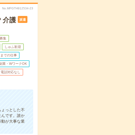
No.MPGTH912534-23
＊介護
派遣
量募集
しゅふ歓迎
前までの仕事
副業・WワークOK
電話対応なし
ちょっとした不
なんです。誰か
行動が大事な業