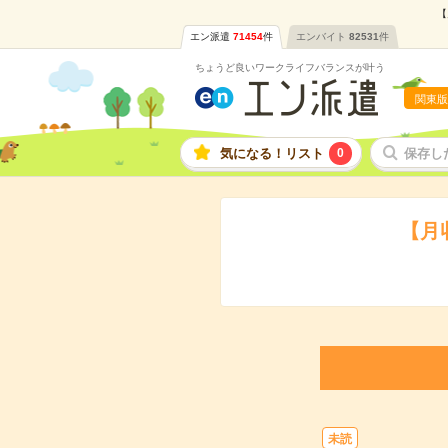
【
エン派遣
71454
件
エンバイト
82531
件
ちょうど良いワークライフバランスが叶う
関東版
気になる！リスト
0
保存し
【月
未読