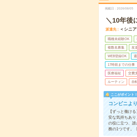
掲載日
2026/08/05
＼10年
＜シニア
派遣先
職種未経験OK
複数名募集
友
WEB登録OK
週
17時前までの仕事
医療福祉
交費
ルーティン
自
ここがポイント
コンビニよ
【ずっと働ける
安な気持ちあり
の役に立つ、誰
務の1つです。