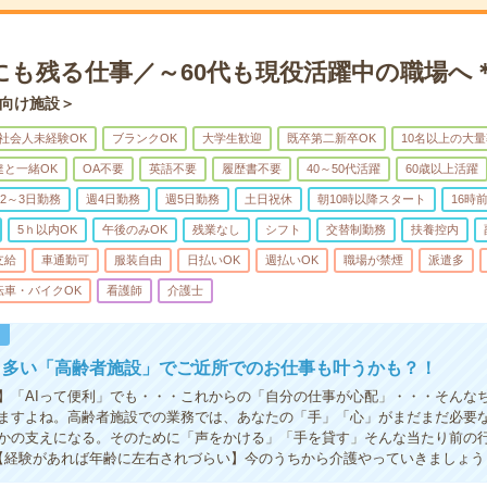
後にも残る仕事／～60代も現役活躍中の職場へ
向け施設＞
社会人未経験OK
ブランクOK
大学生歓迎
既卒第二新卒OK
10名以上の大
達と一緒OK
OA不要
英語不要
履歴書不要
40～50代活躍
60歳以上活躍
2～3日勤務
週4日勤務
週5日勤務
土日祝休
朝10時以降スタート
16時
5ｈ以内OK
午後のみOK
残業なし
シフト
交替制勤務
扶養控内
支給
車通勤可
服装自由
日払いOK
週払いOK
職場が禁煙
派遣多
転車・バイクOK
看護師
介護士
！
り多い「高齢者施設」でご近所でのお仕事も叶うかも？！
】「AIって便利」でも・・・これからの「自分の仕事が心配」・・・そんな
ますよね。高齢者施設での業務では、あなたの「手」「心」がまだまだ必要
かの支えになる。そのために「声をかける」「手を貸す」そんな当たり前の
【経験があれば年齢に左右されづらい】今のうちから介護やっていきましょう