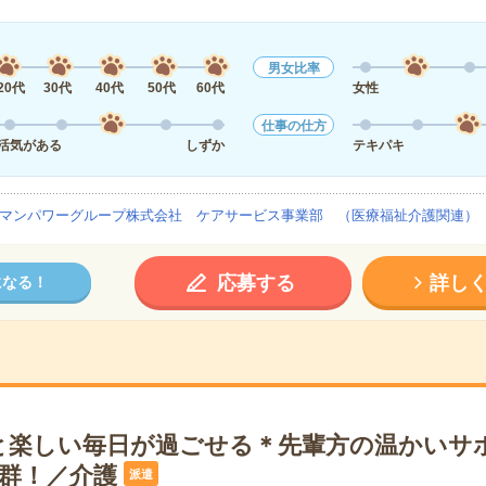
男女比率
20代
30代
40代
50代
60代
女性
仕事の仕方
活気がある
しずか
テキパキ
マンパワーグループ株式会社 ケアサービス事業部 （医療福祉介護関連）
応募する
詳し
になる！
と楽しい毎日が過ごせる＊先輩方の温かいサ
抜群！／介護
派遣