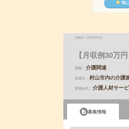
気
掲載日
2026
/
05
/
20
【月収例30万
介護関連
職種
村山市内の介護
派遣先
介護人材サービ
派遣会社
募集情報