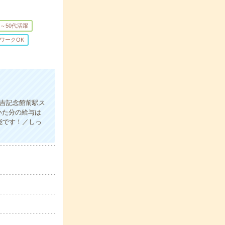
0～50代活躍
ワークOK
吉記念館前駅ス
いた分の給与は
能です！／しっ