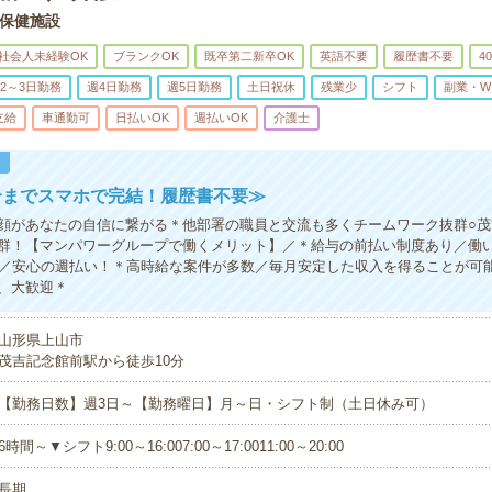
保健施設
社会人未経験OK
ブランクOK
既卒第二新卒OK
英語不要
履歴書不要
4
2～3日勤務
週4日勤務
週5日勤務
土日祝休
残業少
シフト
副業・W
支給
車通勤可
日払いOK
週払いOK
介護士
！
介までスマホで完結！履歴書不要≫
顔があなたの自信に繋がる＊他部署の職員と交流も多くチームワーク抜群○茂
群！【マンパワーグループで働くメリット】／＊給与の前払い制度あり／働
！／安心の週払い！＊高時給な案件が多数／毎月安定した収入を得ることが可
、大歓迎＊
山形県上山市
茂吉記念館前駅から徒歩10分
【勤務日数】週3日～【勤務曜日】月～日・シフト制（土日休み可）
6時間～▼シフト9:00～16:007:00～17:0011:00～20:00
長期