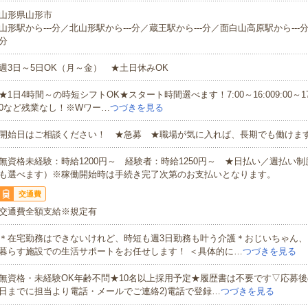
山形県山形市
山形駅から---分／北山形駅から---分／蔵王駅から---分／面白山高原駅から---分
分
週3日～5日OK（月～金） ★土日休みOK
★1日4時間～の時短シフトOK★スタート時間選べます！7:00～16:009:00～17:00
0など残業なし！※Wワー…
つづきを見る
開始日はご相談ください！ ★急募 ★職場が気に入れば、長期でも働けま
無資格未経験：時給1200円～ 経験者：時給1250円～ ★日払い／週払い
も選べます）※稼働開始時は手続き完了次第のお支払いとなります。
交通費
交通費全額支給※規定有
＊在宅勤務はできないけれど、時短も週3日勤務も叶う介護＊おじいちゃん、
暮らす施設での生活サポートをお任せします！ ＜具体的に…
つづきを見る
無資格・未経験OK年齢不問★10名以上採用予定★履歴書は不要です▽応募後
日までに担当より電話・メールでご連絡2)電話で登録…
つづきを見る