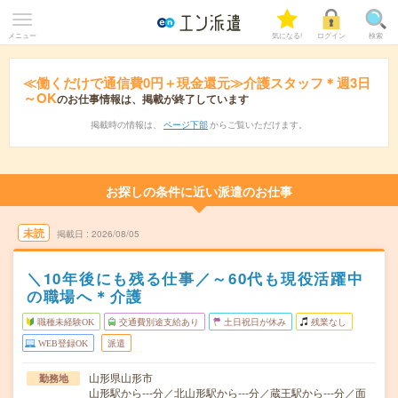
メニュー
気になる!
ログイン
検索
≪働くだけで通信費0円＋現金還元≫介護スタッフ＊週3日
～OK
のお仕事情報は、掲載が終了しています
掲載時の情報は、
ページ下部
からご覧いただけます。
お探しの条件に近い派遣のお仕事
未読
掲載日
2026/08/05
＼10年後にも残る仕事／～60代も現役活躍中
の職場へ＊介護
職種未経験OK
交通費別途支給あり
土日祝日が休み
残業なし
WEB登録OK
派遣
山形県山形市
勤務地
山形駅から---分／北山形駅から---分／蔵王駅から---分／面