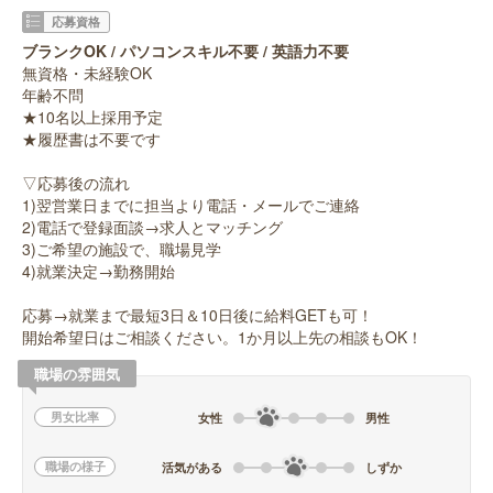
応募資格
ブランクOK / パソコンスキル不要 / 英語力不要
無資格・未経験OK
年齢不問
★10名以上採用予定
★履歴書は不要です
▽応募後の流れ
1)翌営業日までに担当より電話・メールでご連絡
2)電話で登録面談→求人とマッチング
3)ご希望の施設で、職場見学
4)就業決定→勤務開始
応募→就業まで最短3日＆10日後に給料GETも可！
開始希望日はご相談ください。1か月以上先の相談もOK！
職場の雰囲気
男女比率
女性
男性
職場の様子
活気がある
しずか