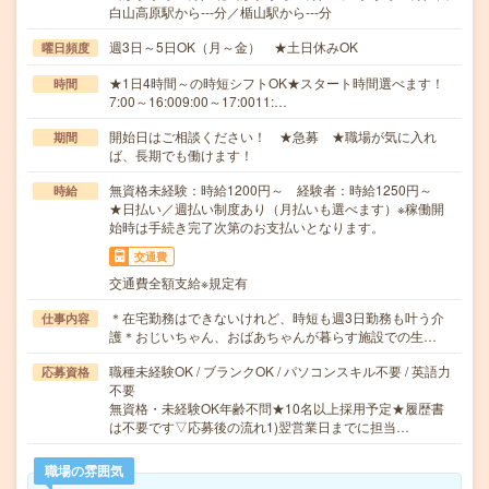
白山高原駅から---分／楯山駅から---分
週3日～5日OK（月～金） ★土日休みOK
曜日頻度
★1日4時間～の時短シフトOK★スタート時間選べます！
時間
7:00～16:009:00～17:0011:…
開始日はご相談ください！ ★急募 ★職場が気に入れ
期間
ば、長期でも働けます！
無資格未経験：時給1200円～ 経験者：時給1250円～
時給
★日払い／週払い制度あり（月払いも選べます）※稼働開
始時は手続き完了次第のお支払いとなります。
交通費
交通費全額支給※規定有
＊在宅勤務はできないけれど、時短も週3日勤務も叶う介
仕事内容
護＊おじいちゃん、おばあちゃんが暮らす施設での生…
職種未経験OK / ブランクOK / パソコンスキル不要 / 英語力
応募資格
不要
無資格・未経験OK年齢不問★10名以上採用予定★履歴書
は不要です▽応募後の流れ1)翌営業日までに担当…
職場の雰囲気