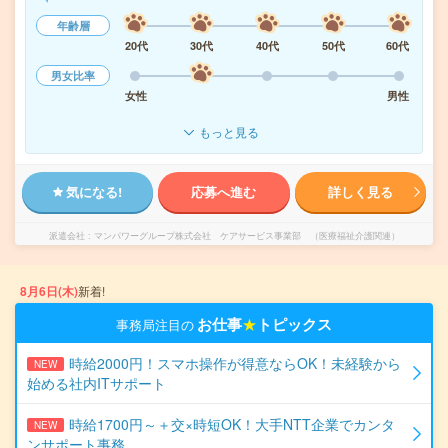
年齢層
20代
30代
40代
50代
60代
男女比率
女性
男性
もっと見る
気になる!
応募へ進む
詳しく見る
派遣会社
マンパワーグループ株式会社 ケアサービス事業部 （医療福祉介護関連）
8月6日(木)
新着!
お仕事
★
トピックス
事務局注目の
時給2000円！スマホ操作が得意ならOK！未経験から
NEW
始める社内ITサポート
時給1700円～＋交×時短OK！大手NTT企業でカンタ
NEW
ンサポート事務