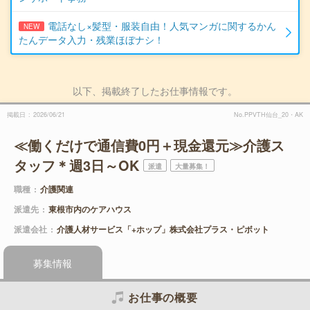
電話なし×髪型・服装自由！人気マンガに関するかん
NEW
たんデータ入力・残業ほぼナシ！
以下、掲載終了したお仕事情報です。
掲載日
2026/06/21
No.PPVTH仙台_20・AK
≪働くだけで通信費0円＋現金還元≫介護ス
タッフ＊週3日～OK
派遣
大量募集！
職種
介護関連
派遣先
東根市内のケアハウス
派遣会社
介護人材サービス「+ホップ」株式会社プラス・ピボット
募集情報
お仕事の概要