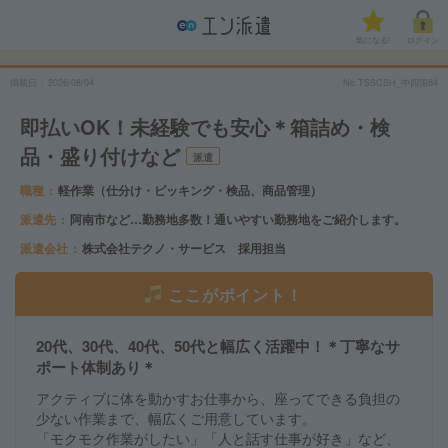
気になる!
ログイン
掲載日
2026/08/04
No.TSSCSH_中四国84
即払いOK！未経験でも安心＊箱詰め・検
品・盛り付けなど
派遣
職種
軽作業（仕分け・ピッキング・検品、商品管理）
派遣先
阿南市など…勤務地多数！通いやすい勤務地をご紹介します。
派遣会社
株式会社テクノ・サービス 採用担当
ここがポイント！
20代、30代、40代、50代と幅広く活躍中！＊丁寧なサ
ポート体制あり＊
アクティブに体を動かすお仕事から、座ってできる負担の
少ない作業まで、幅広くご用意しています。
「モクモク作業がしたい」「人と話す仕事が好き」など、