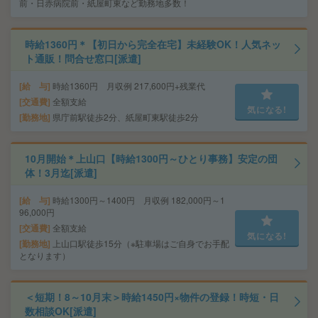
前・日赤病院前・紙屋町東など勤務地多数！
時給1360円＊【初日から完全在宅】未経験OK！人気ネッ
ト通販！問合せ窓口[派遣]
給 与
時給1360円 月収例 217,600円+残業代
交通費
全額支給
気になる!
勤務地
県庁前駅徒歩2分、紙屋町東駅徒歩2分
10月開始＊上山口【時給1300円～ひとり事務】安定の団
体！3月迄[派遣]
給 与
時給1300円～1400円 月収例 182,000円～1
96,000円
交通費
全額支給
気になる!
勤務地
上山口駅徒歩15分（※駐車場はご自身でお手配
となります）
＜短期！8～10月末＞時給1450円×物件の登録！時短・日
数相談OK[派遣]