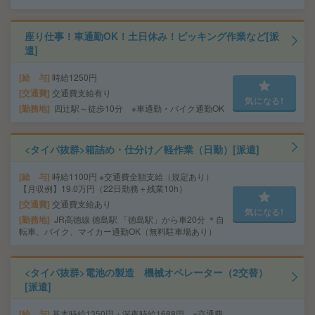
座り仕事！車通勤OK！土日休み！ピッキング作業など[派
遣]
給 与
時給1250円
交通費
交通費支給有り
気になる!
勤務地
四辻駅～徒歩10分 ※車通勤・バイク通勤OK
<タイパ抜群>箱詰め・仕分け／軽作業（日勤）[派遣]
給 与
時給1100円 ※交通費全額支給（規定あり）
【月収例】19.0万円（22日勤務＋残業10h）
交通費
交通費支給あり
気になる!
勤務地
JR高徳線 徳島駅 「徳島駅」から車20分 ＊自
転車、バイク、マイカー通勤OK（無料駐車場あり）
<タイパ抜群>電池の製造 機械オペレーター（2交替）
[派遣]
給 与
基本時給1350円・深夜時給1688円 ※交通費