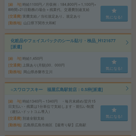
給 与
時給1100円／月収例：184,800円＝1,100円×
8時間×21日勤務の場合＋残業代、交通費別途支給
交通費
実費支給／当社規定あり。規定あり
気になる!
勤務地
山口県下関市大和町
化粧品やフェイスパックのシール貼り・検品_H121677
[派遣]
給 与
時給1,450円
交通費
上限あり(月額)30、000円
気になる!
勤務地
岡山県赤磐市立川
○スワロフスキー 福屋広島駅前店：0.5枠[派遣]
給 与
時給1340円～1340円 ・毎月末締め/翌月15
日支払い・残業は1分単位で支給します・前払い制度
（速払いドットコム導入）
気になる!
交通費
別途全額支給
勤務地
広島県広島市南区 【最寄り駅】広島駅