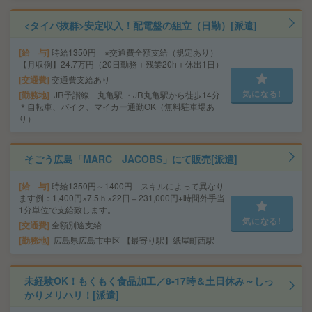
<タイパ抜群>安定収入！配電盤の組立（日勤）[派遣]
給 与
時給1350円 ※交通費全額支給（規定あり）
【月収例】24.7万円（20日勤務＋残業20h＋休出1日）
交通費
交通費支給あり
気になる!
勤務地
JR予讃線 丸亀駅 ・JR丸亀駅から徒歩14分
＊自転車、バイク、マイカー通勤OK（無料駐車場あ
り）
そごう広島「MARC JACOBS」にて販売[派遣]
給 与
時給1350円～1400円 スキルによって異なり
ます例：1,400円×7.5ｈ×22日＝231,000円+時間外手当
1分単位で支給致します。
気になる!
交通費
全額別途支給
勤務地
広島県広島市中区 【最寄り駅】紙屋町西駅
未経験OK！もくもく食品加工／8‐17時＆土日休み～しっ
かりメリハリ！[派遣]