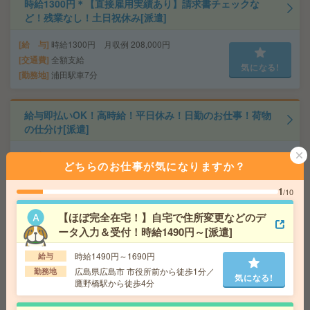
時給1300円＊【直接雇用実績あり】請求書チェックな
ど！残業なし！土日祝休み[派遣]
給 与
時給1300円 月収例 208,000円
交通費
全額支給
気になる!
勤務地
浦田駅車7分
給与即払いOK！高時給！平日休み！日勤のお仕事！荷物
の仕分け[派遣]
給 与
時給1200円
どちらのお仕事が気になりますか？
交通費
交通費支給有り
気になる!
勤務地
徳島県鳴門市
1
/10
【ほぼ完全在宅！】自宅で住所変更などのデ
【未経験可】健診センターでデータ入力＋封入作業！駅
ータ入力＆受付！時給1490円～[派遣]
チカ[派遣]
時給1490円～1690円
給与
給 与
時給1230円
広島県広島市 市役所前から徒歩1分／
勤務地
気になる!
交通費
交通費支給
鷹野橋駅から徒歩4分
気になる!
勤務地
岡山県 岡山市北区 「大安寺駅」 徒歩 4分,
「北長瀬駅」 徒歩 15分