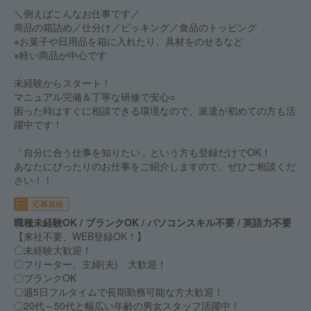
＼例えばこんなお仕事です／
商品の箱詰め／仕分け／ピッキング／食品のトッピング
※お菓子や日用品を箱に入れたり、具材をのせるなど
※軽い商品が中心です
未経験からスタート！
マニュアル完備＆丁寧な研修で安心○
困った時はすぐに相談できる環境なので、派遣が初めての方も活
躍中です！
「自分に合う仕事を知りたい」という方も登録だけでOK！
あなたにぴったりのお仕事をご紹介しますので、ぜひご相談くだ
さい！！
応募資格
職種未経験OK / ブランクOK / パソコンスキル不要 / 英語力不要
【来社不要、WEB登録OK！】
〇未経験大歓迎！
〇フリーター、主婦(夫) 大歓迎！
〇ブランクOK
〇週5日フルタイムで長期勤務可能な方大歓迎！
〇20代～50代と幅広い年齢の男女スタッフ活躍中！