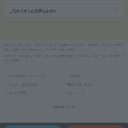
こだわりからお仕事をさがす
派遣TOP
中国・四国
徳島県
阿南市
株式会社テクノ・サービス 採用担当
即払いOK！未経験で
も安心＊箱詰め・検品・盛り付けなど（108143378）の派遣の仕事詳細
派遣TOP
ＪＲ牟岐線
阿南駅
即払いOK！未経験でも安心＊箱詰め・検品・盛り付けなど（108143378）の
派遣の仕事詳細
個人情報の取り扱いについて
ご利用規約
ヘルプ・お問い合わせ
掲載のお問い合わせ
エン会社概要
サイトマップ
Copyright © en Inc.