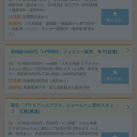
全額支給（規定あり） 【月収例】30.3万円（20日勤務
＋残業40h＋深夜60h）
交通費
交通費支給あり
気になる!
勤務地
ＪＲ高徳線 徳島駅 ・徳島駅から車で20分
＊自転車、バイク、マイカー通勤OK（無料駐車場あ
り）
高時給1600円「I-PRIMO」ジュエリー販売 米子[派遣]
給 与
時給1600円 ※※経験・スキル考慮 スマホでか
んたんに前払いで給与が受け取れます（※上限、条件あ
り） 月収例1600円×7.5h×20日＝240000円想定
気になる!
交通費
交通費全額支給（規定あり）
勤務地
鳥取県米子市 富士見町駅から徒歩10分
新店「ブリリアンスプラス」ショールーム受付スタッ
フ 広島[派遣]
給 与
時給1900円～2000円 ※ご経験・スキル考慮
スマホでかんたんに前払いで給与が受け取れます（※上
限、条件あり） 月収例2000円×8h×20日＝320000円想