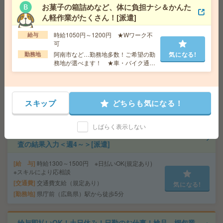
お菓子の箱詰めなど、体に負担ナシ＆かんた
ん軽作業がたくさん！[派遣]
3ヵ月で69万円稼ぐ！病院で備品のチェックなど＊医療行
時給1050円～1200円 ★Wワーク不
給与
為はナシ[派遣]
可
阿南市など…勤務地多数！ご希望の勤
気になる!
勤務地
給 与
無資格の方：時給1320円～1650円 / 介護福祉
務地が選べます！ ★車・バイク通勤
士：時給1600円～2000円 / 初任者以上：時給1450円
可能なお仕事も！
～1812円
交通費
全額支給
気になる!
勤務地
【広島市安佐南区】下祇園・大町(広島県)・安
スキップ
どちらも気になる！
芸長束・緑井・大塚(広島県)など、勤務地多数！
しばらく表示しない
＼カンタンなタイピングが出来ればOK／スマホの契約審
査の結果入力＜週4～＞[派遣]
給 与
時給1300～1500円 ※日払いOK(規定あり)
※スキルにより応相談
交通費
交通費支給（規定あり）
気になる!
勤務地
県庁前（広島県）駅から徒歩5分
給与即払いOK！土日休み！日勤のお仕事！検品、梱包業