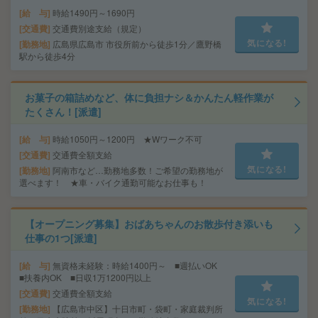
給 与
時給1490円～1690円
交通費
交通費別途支給（規定）
気になる!
勤務地
広島県広島市 市役所前から徒歩1分／鷹野橋
駅から徒歩4分
お菓子の箱詰めなど、体に負担ナシ＆かんたん軽作業が
たくさん！[派遣]
給 与
時給1050円～1200円 ★Wワーク不可
交通費
交通費全額支給
気になる!
勤務地
阿南市など…勤務地多数！ご希望の勤務地が
選べます！ ★車・バイク通勤可能なお仕事も！
【オープニング募集】おばあちゃんのお散歩付き添いも
仕事の1つ[派遣]
給 与
無資格未経験：時給1400円～ ■週払いOK
■扶養内OK ■日収1万1200円以上
交通費
交通費全額支給
気になる!
勤務地
【広島市中区】十日市町・袋町・家庭裁判所