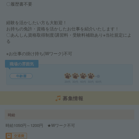
〇履歴書不要
経験を活かしたい方も大歓迎！
お持ちの免許・資格を活かしたお仕事を紹介いたします！
〇あんしん資格取得制度/講習料・受験料補助あり※当社規定によ
る
※お仕事の掛け持ち(Wワーク)不可
職場の雰囲気
年齢層
20代
30代
40代
50代
60代
募集情報
時給
時給1050円～1200円 ★Wワーク不可
交通費