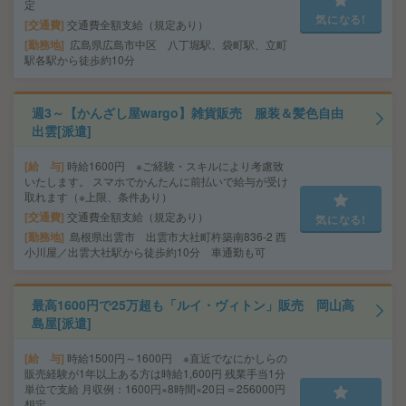
定
気になる!
交通費
交通費全額支給（規定あり）
勤務地
広島県広島市中区 八丁堀駅、袋町駅、立町
駅各駅から徒歩約10分
週3～【かんざし屋wargo】雑貨販売 服装＆髪色自由
出雲[派遣]
給 与
時給1600円 ※ご経験・スキルにより考慮致
いたします。 スマホでかんたんに前払いで給与が受け
取れます（※上限、条件あり）
交通費
交通費全額支給（規定あり）
気になる!
勤務地
島根県出雲市 出雲市大社町杵築南836-2 西
小川屋／出雲大社駅から徒歩約10分 車通勤も可
最高1600円で25万超も「ルイ・ヴィトン」販売 岡山高
島屋[派遣]
給 与
時給1500円～1600円 ※直近でなにかしらの
販売経験が1年以上ある方は時給1,600円 残業手当1分
単位で支給 月収例：1600円×8時間×20日＝256000円
想定