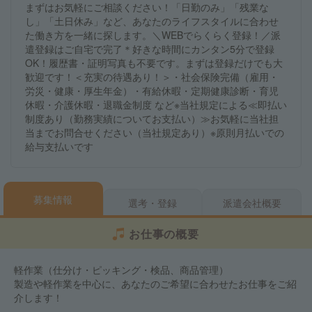
まずはお気軽にご相談ください！「日勤のみ」「残業な
し」「土日休み」など、あなたのライフスタイルに合わせ
た働き方を一緒に探します。＼WEBでらくらく登録！／派
遣登録はご自宅で完了＊好きな時間にカンタン5分で登録
OK！履歴書・証明写真も不要です。まずは登録だけでも大
歓迎です！＜充実の待遇あり！＞・社会保険完備（雇用・
労災・健康・厚生年金）・有給休暇・定期健康診断・育児
休暇・介護休暇・退職金制度 など※当社規定による≪即払い
制度あり（勤務実績についてお支払い）≫お気軽に当社担
当までお問合せください（当社規定あり）※原則月払いでの
給与支払いです
募集情報
選考・登録
派遣会社概要
お仕事の概要
軽作業（仕分け・ピッキング・検品、商品管理）
製造や軽作業を中心に、あなたのご希望に合わせたお仕事をご紹
介します！