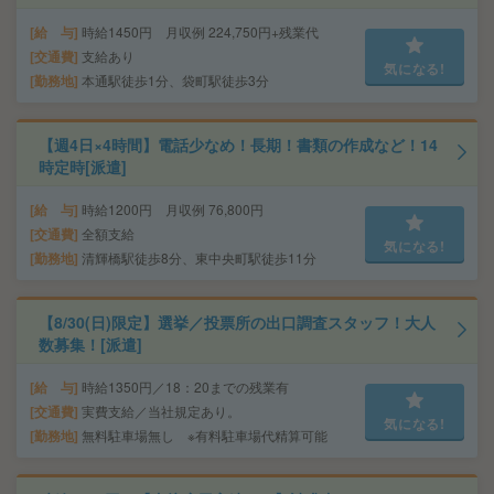
給 与
時給1450円 月収例 224,750円+残業代
交通費
支給あり
気になる!
勤務地
本通駅徒歩1分、袋町駅徒歩3分
【週4日×4時間】電話少なめ！長期！書類の作成など！14
時定時[派遣]
給 与
時給1200円 月収例 76,800円
交通費
全額支給
気になる!
勤務地
清輝橋駅徒歩8分、東中央町駅徒歩11分
【8/30(日)限定】選挙／投票所の出口調査スタッフ！大人
数募集！[派遣]
給 与
時給1350円／18：20までの残業有
交通費
実費支給／当社規定あり。
気になる!
勤務地
無料駐車場無し ※有料駐車場代精算可能