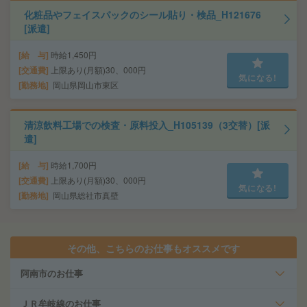
化粧品やフェイスパックのシール貼り・検品_H121676
[派遣]
給 与
時給1,450円
交通費
上限あり(月額)30、000円
気になる!
勤務地
岡山県岡山市東区
清涼飲料工場での検査・原料投入_H105139（3交替）[派
遣]
給 与
時給1,700円
交通費
上限あり(月額)30、000円
気になる!
勤務地
岡山県総社市真壁
その他、こちらのお仕事もオススメです
阿南市のお仕事
ＪＲ牟岐線のお仕事