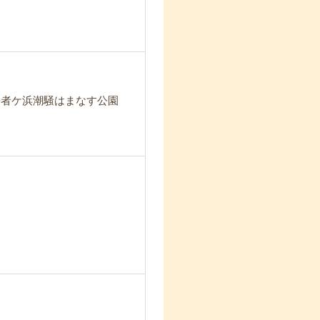
長者ケ浜潮騒はまなす公園