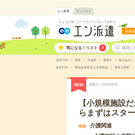
エン派遣
エンバイト
ちょうど良いワークライフバランスが叶う
関東版
気になる！リスト
0
保存し
派遣TOP
関東
茨城県
鹿嶋市
株式会社ニ
派遣TOP
鹿島臨海鉄道大洗鹿島線
鹿島大野駅
NEW
掲載日
2026
/
08
/
05
【小規模施設だ
らまずはスター
介護関連
職種