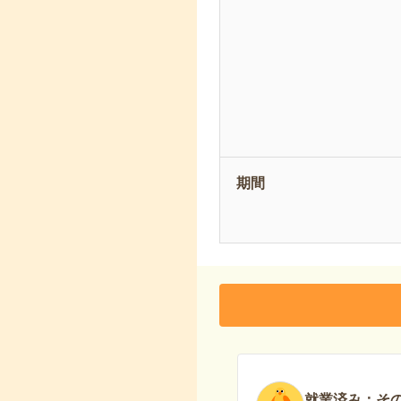
期間
就業済み：そ