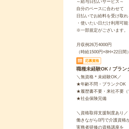
～給与日払いサービス～
自分のペースに合わせて
日払いでお給料を受け取れ
・使いたい日だけ利用可能
※一部規定がございます。
月収例26万4000円
（時給1500円×8H×22日間
応募資格
職種未経験OK / ブラン
＼無資格＊未経験OK／
★年齢不問・ブランクOK
★履歴書不要・来社不要（
★社会保険完備
＼資格取得支援制度あり／
働きながら0円で介護資格
実務者研修の資格講座を